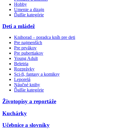
Hobby
Umenie a dizajn
Ďalšie kategórie
Deti a mládež
Knihorad – poradca kníh pre deti
Pre najmenších
Pre prvákov
Pre pubertiakov
Young Adult
Beletria
Rozprávky
Sci-fi, fantasy a komiksy
Leporelá
Náučné knihy
Ďalšie kategórie
Životopisy a reportáže
Kuchárky
Učebnice a slovníky