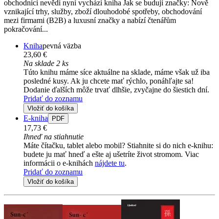
obchodníci nevědí nyní vychází kniha Jak se budují značky: Nově
vznikající trhy, služby, zboží dlouhodobé spotřeby, obchodování
mezi firmami (B2B) a luxusní značky a nabízí čtenářům
pokračování...
Kniha
pevná väzba
23,60 €
Na sklade 2 ks
Túto knihu máme síce aktuálne na sklade, máme však už iba
posledné kusy. Ak ju chcete mať rýchlo, ponáhľajte sa!
Dodanie ďalších môže trvať dlhšie, zvyčajne do šiestich dní.
Pridať do zoznamu
Vložiť do košíka
E-kniha
PDF
17,73 €
Ihneď na stiahnutie
Máte čítačku, tablet alebo mobil? Stiahnite si do nich e-knihu:
budete ju mať hneď a ešte aj ušetríte život stromom. Viac
informácii o e-knihách
nájdete tu
.
Pridať do zoznamu
Vložiť do košíka