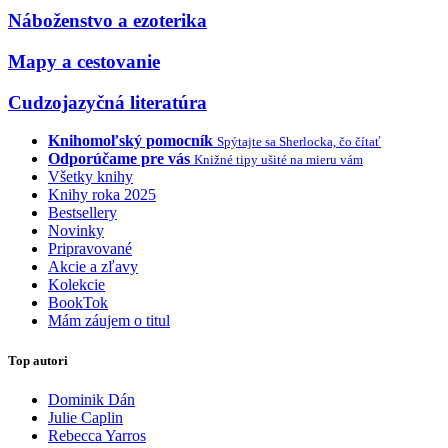
Náboženstvo a ezoterika
Mapy a cestovanie
Cudzojazyčná literatúra
Knihomoľský pomocník
Spýtajte sa Sherlocka, čo čítať
Odporúčame pre vás
Knižné tipy ušité na mieru vám
Všetky knihy
Knihy roka 2025
Bestsellery
Novinky
Pripravované
Akcie a zľavy
Kolekcie
BookTok
Mám záujem o titul
Top autori
Dominik Dán
Julie Caplin
Rebecca Yarros