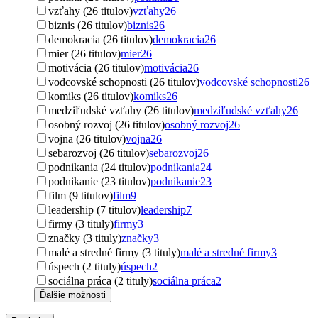
vzťahy (26 titulov)
vzťahy
26
biznis (26 titulov)
biznis
26
demokracia (26 titulov)
demokracia
26
mier (26 titulov)
mier
26
motivácia (26 titulov)
motivácia
26
vodcovské schopnosti (26 titulov)
vodcovské schopnosti
26
komiks (26 titulov)
komiks
26
medziľudské vzťahy (26 titulov)
medziľudské vzťahy
26
osobný rozvoj (26 titulov)
osobný rozvoj
26
vojna (26 titulov)
vojna
26
sebarozvoj (26 titulov)
sebarozvoj
26
podnikania (24 titulov)
podnikania
24
podnikanie (23 titulov)
podnikanie
23
film (9 titulov)
film
9
leadership (7 titulov)
leadership
7
firmy (3 tituly)
firmy
3
značky (3 tituly)
značky
3
malé a stredné firmy (3 tituly)
malé a stredné firmy
3
úspech (2 tituly)
úspech
2
sociálna práca (2 tituly)
sociálna práca
2
Ďalšie možnosti