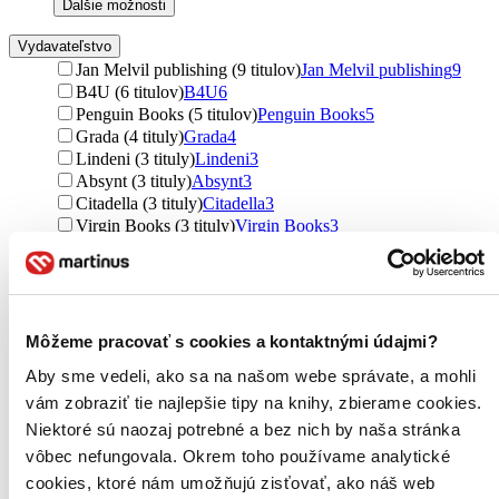
Ďalšie možnosti
Vydavateľstvo
Jan Melvil publishing (9 titulov)
Jan Melvil publishing
9
B4U (6 titulov)
B4U
6
Penguin Books (5 titulov)
Penguin Books
5
Grada (4 tituly)
Grada
4
Lindeni (3 tituly)
Lindeni
3
Absynt (3 tituly)
Absynt
3
Citadella (3 tituly)
Citadella
3
Virgin Books (3 tituly)
Virgin Books
3
Cambridge University Press (2 tituly)
Cambridge
University Press
2
Vermilion (2 tituly)
Vermilion
2
MacMillan (2 tituly)
MacMillan
2
Via (2 tituly)
Via
2
Môžeme pracovať s cookies a kontaktnými údajmi?
Race Point (2 tituly)
Race Point
2
Aby sme vedeli, ako sa na našom webe správate, a mohli
Harvard Business Press (2 tituly)
Harvard Business Press
2
Harvard Business Review Press (2 tituly)
Harvard Business
vám zobraziť tie najlepšie tipy na knihy, zbierame cookies.
Review Press
2
Niektoré sú naozaj potrebné a bez nich by naša stránka
Simon & Schuster (1 titul)
Simon & Schuster
1
vôbec nefungovala. Okrem toho používame analytické
Plus (1 titul)
Plus
1
cookies, ktoré nám umožňujú zisťovať, ako náš web
HarperCollins (1 titul)
HarperCollins
1