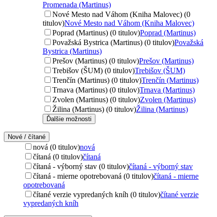
Promenada (Martinus)
Nové Mesto nad Váhom (Kniha Malovec) (0
titulov)
Nové Mesto nad Váhom (Kniha Malovec)
Poprad (Martinus) (0 titulov)
Poprad (Martinus)
Považská Bystrica (Martinus) (0 titulov)
Považská
Bystrica (Martinus)
Prešov (Martinus) (0 titulov)
Prešov (Martinus)
Trebišov (ŠUM) (0 titulov)
Trebišov (ŠUM)
Trenčín (Martinus) (0 titulov)
Trenčín (Martinus)
Trnava (Martinus) (0 titulov)
Trnava (Martinus)
Zvolen (Martinus) (0 titulov)
Zvolen (Martinus)
Žilina (Martinus) (0 titulov)
Žilina (Martinus)
Ďalšie možnosti
Nové / čítané
nová (0 titulov)
nová
čítaná (0 titulov)
čítaná
čítaná - výborný stav (0 titulov)
čítaná - výborný stav
čítaná - mierne opotrebovaná (0 titulov)
čítaná - mierne
opotrebovaná
čítané verzie vypredaných kníh (0 titulov)
čítané verzie
vypredaných kníh