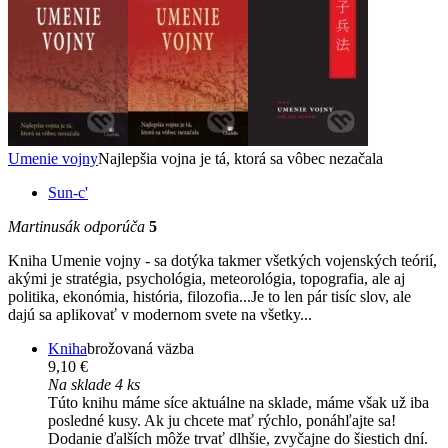
Umenie vojny
Najlepšia vojna je tá, ktorá sa vôbec nezačala
Sun-c'
Martinusák odporúča
5
Kniha Umenie vojny - sa dotýka takmer všetkých vojenských teórií,
akými je stratégia, psychológia, meteorológia, topografia, ale aj
politika, ekonómia, história, filozofia...Je to len pár tisíc slov, ale
dajú sa aplikovať v modernom svete na všetky...
Kniha
brožovaná väzba
9,10 €
Na sklade 4 ks
Túto knihu máme síce aktuálne na sklade, máme však už iba
posledné kusy. Ak ju chcete mať rýchlo, ponáhľajte sa!
Dodanie ďalších môže trvať dlhšie, zvyčajne do šiestich dní.