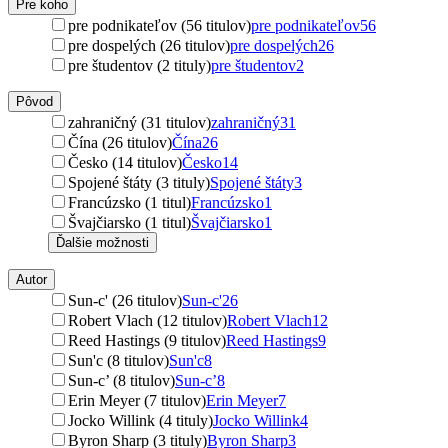
Pre koho
pre podnikateľov (56 titulov)
pre podnikateľov
56
pre dospelých (26 titulov)
pre dospelých
26
pre študentov (2 tituly)
pre študentov
2
Pôvod
zahraničný (31 titulov)
zahraničný
31
Čína (26 titulov)
Čína
26
Česko (14 titulov)
Česko
14
Spojené štáty (3 tituly)
Spojené štáty
3
Francúzsko (1 titul)
Francúzsko
1
Švajčiarsko (1 titul)
Švajčiarsko
1
Ďalšie možnosti
Autor
Sun-c' (26 titulov)
Sun-c'
26
Robert Vlach (12 titulov)
Robert Vlach
12
Reed Hastings (9 titulov)
Reed Hastings
9
Sun'c (8 titulov)
Sun'c
8
Sun-c’ (8 titulov)
Sun-c’
8
Erin Meyer (7 titulov)
Erin Meyer
7
Jocko Willink (4 tituly)
Jocko Willink
4
Byron Sharp (3 tituly)
Byron Sharp
3