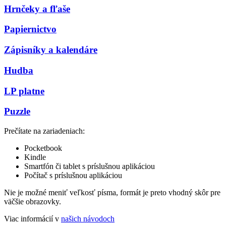
Hrnčeky a fľaše
Papiernictvo
Zápisníky a kalendáre
Hudba
LP platne
Puzzle
Prečítate na zariadeniach:
Pocketbook
Kindle
Smartfón či tablet s príslušnou aplikáciou
Počítač s príslušnou aplikáciou
Nie je možné meniť veľkosť písma, formát je preto vhodný skôr pre
väčšie obrazovky.
Viac informácií v
našich návodoch