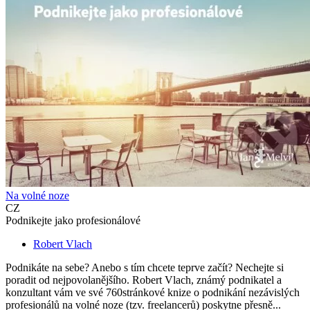
Na volné noze
CZ
Podnikejte jako profesionálové
Robert Vlach
Podnikáte na sebe? Anebo s tím chcete teprve začít? Nechejte si
poradit od nejpovolanějšího. Robert Vlach, známý podnikatel a
konzultant vám ve své 760stránkové knize o podnikání nezávislých
profesionálů na volné noze (tzv. freelancerů) poskytne přesně...