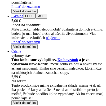
ponáhľajte sa!
Pridať do zoznamu
Vložiť do košíka
E-kniha
EPUB
MOBI
5,00 €
Ihneď na stiahnutie
Máte čítačku, tablet alebo mobil? Stiahnite si do nich e-knihu:
budete ju mať hneď a ešte aj ušetríte život stromom. Viac
informácii o e-knihách
nájdete tu
.
Pridať do zoznamu
Vložiť do košíka
Čítaná
výborný stav
Túto knihu sme vykúpili cez
Knihovrátok
a je vo
výbornom stave.
Rozdiel medzi touto knihou a novou by ste
asi ani nespoznali. Knihu sme označili nálepkou, ktorá môže
na niektorých obaloch zanechať stopy.
5,59 €
Na sklade
Tento produkt síce máme aktuálne na sklade, máme však už
iba posledné kusy a ďalšie už nemá ani distribútor, preto je
možné, že bude onedlho úplne vypredaný. Ak ho chcete mať,
ponáhľajte sa!
Vložiť do košíka