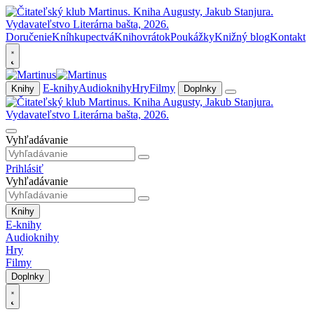
Doručenie
Kníhkupectvá
Knihovrátok
Poukážky
Knižný blog
Kontakt
E-knihy
Audioknihy
Hry
Filmy
Knihy
Doplnky
Vyhľadávanie
Prihlásiť
Vyhľadávanie
Knihy
E-knihy
Audioknihy
Hry
Filmy
Doplnky