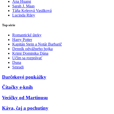
Ana Huang
Sarah J. Maas
Táňa Keleová Vasilková
Lucinda Riley
Top série
Romantické úteky
Harry Potter
Kapitán Stein a Notár Barbarič
Denník odvážneho bojka
Krimi Dominika Dána
Učím sa rozprávať
Duna
Smradi
Darčekové poukážky
Čítačky e-kníh
Vecičky od Martinusu
Káva, čaj a pochutiny