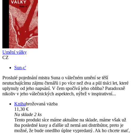
Umění války
CZ
Sun-c'
Proslulé pojednání mistra Suna o válečném umění se těší
neutuchajícímu zájmu čtenářů i po více než dva a půl tisíci let, které
uplynuly od jeho napsání. V čem spočívá jeho obliba? Paradoxně
nikoliv v jeho válečnických aspektech, nýbrž v inspirativní...
Kniha
brožovaná väzba
11,30 €
Na sklade 2 ks
Tento produkt síce máme aktuálne na sklade, máme však už
iba posledné kusy a ďalšie už nemá ani distribútor, preto je
možné, že bude onedlho úplne vypredaný. Ak ho chcete mať,