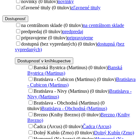
novinky (0 titulov)
novinky
zľavnené tituly (0 titulov)
zľavnené tituly
Dostupnosť
na centrálnom sklade (0 titulov)
na centrálnom sklade
predpredaj (0 titulov)
predpredaj
pripravujeme (0 titulov)
pripravujeme
dostupná (bez vypredaných) (0 titulov)
dostupná (bez
vypredaných)
Dostupnosť v kníhkupectve
Banská Bystrica (Martinus) (0 titulov)
Banská
Bystrica (Martinus)
Bratislava - Cubicon (Martinus) (0 titulov)
Bratislava
- Cubicon (Martinus)
Bratislava - Nivy (Martinus) (0 titulov)
Bratislava -
Nivy (Martinus)
Bratislava - Obchodná (Martinus) (0
titulov)
Bratislava - Obchodná (Martinus)
Brezno (Knihy Brezno) (0 titulov)
Brezno (Knihy
Brezno)
Čadca (Arcus) (0 titulov)
Čadca (Arcus)
Dolný Kubín (Zrno) (0 titulov)
Dolný Kubín (Zrno)
Humenné (Na korze) (0 titulov)
Humenné (Na