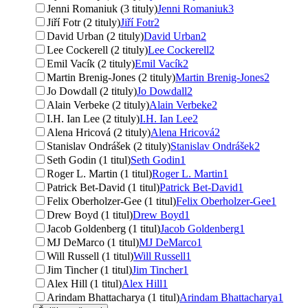
Jenni Romaniuk (3 tituly)
Jenni Romaniuk
3
Jiří Fotr (2 tituly)
Jiří Fotr
2
David Urban (2 tituly)
David Urban
2
Lee Cockerell (2 tituly)
Lee Cockerell
2
Emil Vacík (2 tituly)
Emil Vacík
2
Martin Brenig-Jones (2 tituly)
Martin Brenig-Jones
2
Jo Dowdall (2 tituly)
Jo Dowdall
2
Alain Verbeke (2 tituly)
Alain Verbeke
2
I.H. Ian Lee (2 tituly)
I.H. Ian Lee
2
Alena Hricová (2 tituly)
Alena Hricová
2
Stanislav Ondrášek (2 tituly)
Stanislav Ondrášek
2
Seth Godin (1 titul)
Seth Godin
1
Roger L. Martin (1 titul)
Roger L. Martin
1
Patrick Bet-David (1 titul)
Patrick Bet-David
1
Felix Oberholzer-Gee (1 titul)
Felix Oberholzer-Gee
1
Drew Boyd (1 titul)
Drew Boyd
1
Jacob Goldenberg (1 titul)
Jacob Goldenberg
1
MJ DeMarco (1 titul)
MJ DeMarco
1
Will Russell (1 titul)
Will Russell
1
Jim Tincher (1 titul)
Jim Tincher
1
Alex Hill (1 titul)
Alex Hill
1
Arindam Bhattacharya (1 titul)
Arindam Bhattacharya
1