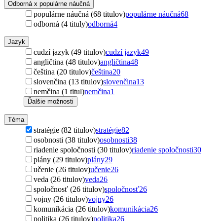
Odborná x populárne náučná
populárne náučná (68 titulov)
populárne náučná
68
odborná (4 tituly)
odborná
4
Jazyk
cudzí jazyk (49 titulov)
cudzí jazyk
49
angličtina (48 titulov)
angličtina
48
čeština (20 titulov)
čeština
20
slovenčina (13 titulov)
slovenčina
13
nemčina (1 titul)
nemčina
1
Ďalšie možnosti
Téma
stratégie (82 titulov)
stratégie
82
osobnosti (38 titulov)
osobnosti
38
riadenie spoločnosti (30 titulov)
riadenie spoločnosti
30
plány (29 titulov)
plány
29
učenie (26 titulov)
učenie
26
veda (26 titulov)
veda
26
spoločnosť (26 titulov)
spoločnosť
26
vojny (26 titulov)
vojny
26
komunikácia (26 titulov)
komunikácia
26
politika (26 titulov)
politika
26