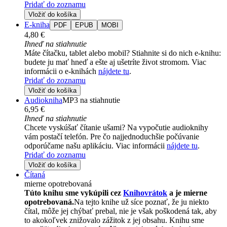
Pridať do zoznamu
Vložiť do košíka
E-kniha
PDF
EPUB
MOBI
4,80 €
Ihneď na stiahnutie
Máte čítačku, tablet alebo mobil? Stiahnite si do nich e-knihu:
budete ju mať hneď a ešte aj ušetríte život stromom. Viac
informácii o e-knihách
nájdete tu
.
Pridať do zoznamu
Vložiť do košíka
Audiokniha
MP3 na stiahnutie
6,95 €
Ihneď na stiahnutie
Chcete vyskúšať čítanie ušami? Na vypočutie audioknihy
vám postačí telefón. Pre čo najjednoduchšie počúvanie
odporúčame našu aplikáciu. Viac informácii
nájdete tu
.
Pridať do zoznamu
Vložiť do košíka
Čítaná
mierne opotrebovaná
Túto knihu sme vykúpili cez
Knihovrátok
a je mierne
opotrebovaná.
Na tejto knihe už síce poznať, že ju niekto
čítal, môže jej chýbať prebal, nie je však poškodená tak, aby
to akokoľvek znižovalo zážitok z jej obsahu. Knihu sme