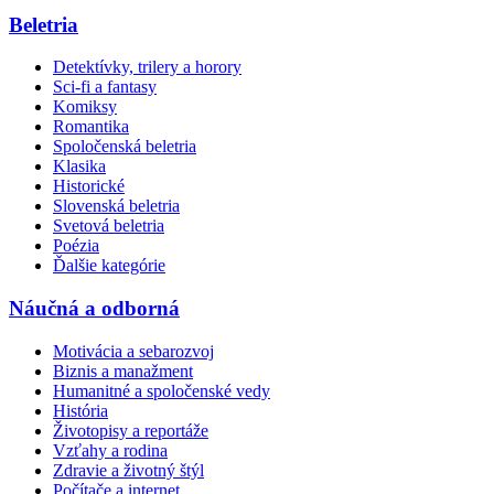
Beletria
Detektívky, trilery a horory
Sci-fi a fantasy
Komiksy
Romantika
Spoločenská beletria
Klasika
Historické
Slovenská beletria
Svetová beletria
Poézia
Ďalšie kategórie
Náučná a odborná
Motivácia a sebarozvoj
Biznis a manažment
Humanitné a spoločenské vedy
História
Životopisy a reportáže
Vzťahy a rodina
Zdravie a životný štýl
Počítače a internet