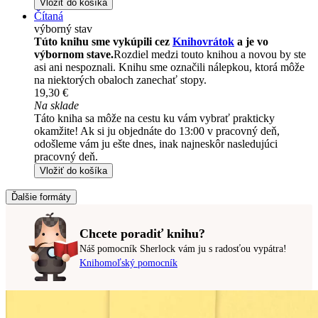
Vložiť do košíka
Čítaná
výborný stav
Túto knihu sme vykúpili cez
Knihovrátok
a je vo
výbornom stave.
Rozdiel medzi touto knihou a novou by ste
asi ani nespoznali. Knihu sme označili nálepkou, ktorá môže
na niektorých obaloch zanechať stopy.
19,30 €
Na sklade
Táto kniha sa môže na cestu ku vám vybrať prakticky
okamžite! Ak si ju objednáte do 13:00 v pracovný deň,
odošleme vám ju ešte dnes, inak najneskôr nasledujúci
pracovný deň.
Vložiť do košíka
Ďalšie formáty
Chcete poradiť knihu?
Náš pomocník Sherlock vám ju s radosťou vypátra!
Knihomoľský pomocník