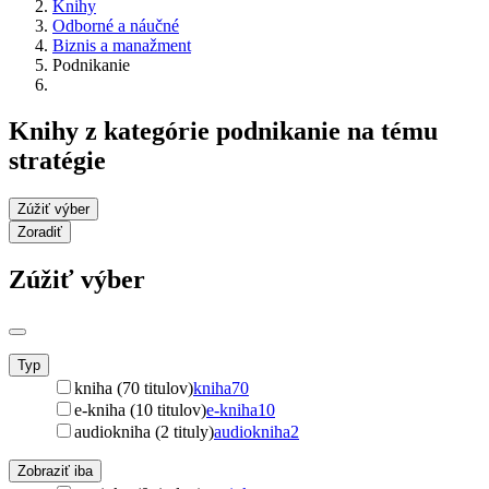
Knihy
Odborné a náučné
Biznis a manažment
Podnikanie
Knihy z kategórie podnikanie na tému
stratégie
Zúžiť výber
Zoradiť
Zúžiť výber
Typ
kniha (70 titulov)
kniha
70
e-kniha (10 titulov)
e-kniha
10
audiokniha (2 tituly)
audiokniha
2
Zobraziť iba