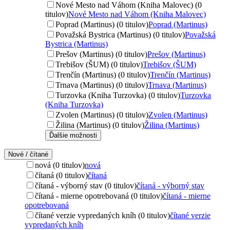
Nové Mesto nad Váhom (Kniha Malovec) (0
titulov)
Nové Mesto nad Váhom (Kniha Malovec)
Poprad (Martinus) (0 titulov)
Poprad (Martinus)
Považská Bystrica (Martinus) (0 titulov)
Považská
Bystrica (Martinus)
Prešov (Martinus) (0 titulov)
Prešov (Martinus)
Trebišov (ŠUM) (0 titulov)
Trebišov (ŠUM)
Trenčín (Martinus) (0 titulov)
Trenčín (Martinus)
Trnava (Martinus) (0 titulov)
Trnava (Martinus)
Turzovka (Kniha Turzovka) (0 titulov)
Turzovka
(Kniha Turzovka)
Zvolen (Martinus) (0 titulov)
Zvolen (Martinus)
Žilina (Martinus) (0 titulov)
Žilina (Martinus)
Ďalšie možnosti
Nové / čítané
nová (0 titulov)
nová
čítaná (0 titulov)
čítaná
čítaná - výborný stav (0 titulov)
čítaná - výborný stav
čítaná - mierne opotrebovaná (0 titulov)
čítaná - mierne
opotrebovaná
čítané verzie vypredaných kníh (0 titulov)
čítané verzie
vypredaných kníh