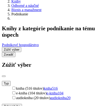
Knihy
Odborné a náučné
Biznis a manažment
Podnikanie
Knihy z kategórie podnikanie na tému
úspech
Podnikové hospodárstvo
Zúžiť výber
Zoradiť
Zúžiť výber
Typ
kniha (516 titulov)
kniha
516
e-kniha (104 titulov)
e-kniha
104
audiokniha (20 titulov)
audiokniha
20