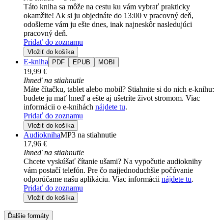
Táto kniha sa môže na cestu ku vám vybrať prakticky
okamžite! Ak si ju objednáte do 13:00 v pracovný deň,
odošleme vám ju ešte dnes, inak najneskôr nasledujúci
pracovný deň.
Pridať do zoznamu
Vložiť do košíka
E-kniha
PDF
EPUB
MOBI
19,99 €
Ihneď na stiahnutie
Máte čítačku, tablet alebo mobil? Stiahnite si do nich e-knihu:
budete ju mať hneď a ešte aj ušetríte život stromom. Viac
informácii o e-knihách
nájdete tu
.
Pridať do zoznamu
Vložiť do košíka
Audiokniha
MP3 na stiahnutie
17,96 €
Ihneď na stiahnutie
Chcete vyskúšať čítanie ušami? Na vypočutie audioknihy
vám postačí telefón. Pre čo najjednoduchšie počúvanie
odporúčame našu aplikáciu. Viac informácii
nájdete tu
.
Pridať do zoznamu
Vložiť do košíka
Ďalšie formáty