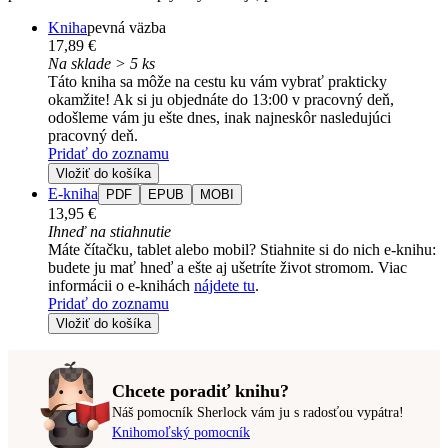
Kniha
pevná väzba
17,89 €
Na sklade > 5 ks
Táto kniha sa môže na cestu ku vám vybrať prakticky
okamžite! Ak si ju objednáte do 13:00 v pracovný deň,
odošleme vám ju ešte dnes, inak najneskôr nasledujúci
pracovný deň.
Pridať do zoznamu
Vložiť do košíka
E-kniha
PDF
EPUB
MOBI
13,95 €
Ihneď na stiahnutie
Máte čítačku, tablet alebo mobil? Stiahnite si do nich e-knihu:
budete ju mať hneď a ešte aj ušetríte život stromom. Viac
informácii o e-knihách
nájdete tu
.
Pridať do zoznamu
Vložiť do košíka
Chcete poradiť knihu?
Náš pomocník Sherlock vám ju s radosťou vypátra!
Knihomoľský pomocník