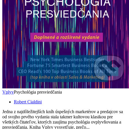
Vplyv
Psychológia presviedčania
Robert Cialdini
Jedna z najdôležitejších kníh úspešných marketérov a predajcov sa
od svojho prvého vydania stala takmer kultovou klasikou pre
všetkých čitateľov, ktorých zaujíma psychológia ovplyvňovania a
presviedčania. Kniha Vplyv vysvetľuje, prečo...