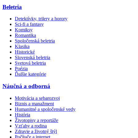
Beletria
Detektívky, trilery a horory
Sci-fi a fantasy
Komiksy
Romantika
Spoločenská beletria
Klasika
Historické
Slovenská beletria
Svetová beletria
Poézia
Ďalšie kategórie
Náučná a odborná
Motivácia a sebarozvoj
Biznis a manažment
Humanitné a spoločenské vedy
História
Životopisy a reportáže
Vzťahy a rodina
Zdravie a životný štýl
Počítače a internet