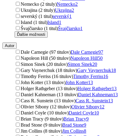
Nemecko (2 tituly)
Nemecko
2
Ukrajina (2 tituly)
Ukrajina
2
severský (1 titul)
severský
1
Island (1 titul)
Island
1
Švajčiarsko (1 titul)
Švajčiarsko
1
Ďalšie možnosti
Autor
Dale Carnegie (97 titulov)
Dale Carnegie
97
Napoleon Hill (50 titulov)
Napoleon Hill
50
Simon Sinek (20 titulov)
Simon Sinek
20
Gary Vaynerchuk (18 titulov)
Gary Vaynerchuk
18
Timothy Ferriss (16 titulov)
Timothy Ferriss
16
John Kotter (13 titulov)
John Kotter
13
Holger Rathgeber (13 titulov)
Holger Rathgeber
13
Daniel Kahneman (13 titulov)
Daniel Kahneman
13
Cass R. Sunstein (13 titulov)
Cass R. Sunstein
13
Olivier Sibony (12 titulov)
Olivier Sibony
12
Daniel Coyle (10 titulov)
Daniel Coyle
10
Brian Tracy (9 titulov)
Brian Tracy
9
Brad Stone (9 titulov)
Brad Stone
9
Jim Collins (8 titulov)
Jim Collins
8