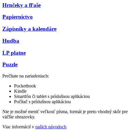
Hrnčeky a fľaše
Papiernictvo
Zápisníky a kalendáre
Hudba
LP platne
Puzzle
Prečítate na zariadeniach:
Pocketbook
Kindle
Smartfón či tablet s príslušnou aplikáciou
Počítač s príslušnou aplikáciou
Nie je možné meniť veľkosť písma, formát je preto vhodný skôr pre
väčšie obrazovky.
Viac informácií v
našich návodoch