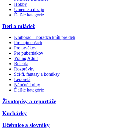
Hobby
Umenie a dizajn
Ďalšie kategórie
Deti a mládež
Knihorad – poradca kníh pre deti
Pre najmenších
Pre prvákov
Pre pubertiakov
Young Adult
Beletria
Rozprávky
Sci-fi, fantasy a komiksy
Leporelá
Náučné knihy
Ďalšie kategórie
Životopisy a reportáže
Kuchárky
Učebnice a slovníky