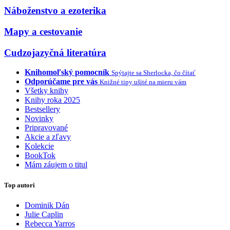
Náboženstvo a ezoterika
Mapy a cestovanie
Cudzojazyčná literatúra
Knihomoľský pomocník
Spýtajte sa Sherlocka, čo čítať
Odporúčame pre vás
Knižné tipy ušité na mieru vám
Všetky knihy
Knihy roka 2025
Bestsellery
Novinky
Pripravované
Akcie a zľavy
Kolekcie
BookTok
Mám záujem o titul
Top autori
Dominik Dán
Julie Caplin
Rebecca Yarros