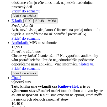
odošleme vám ju ešte dnes, inak najneskôr nasledujúci
pracovný deň.
Pridať do zoznamu
Vložiť do košíka
E-kniha
PDF
EPUB
MOBI
Predaj skončil
Ach, mrzí nás to, ale platnosť licencie na predaj tohto titulu
vypršala. Nemôžeme ho už bohužiaľ predávať :-(
Pridať do zoznamu
Audiokniha
MP3 na stiahnutie
13,95 €
Ihneď na stiahnutie
Chcete vyskúšať čítanie ušami? Na vypočutie audioknihy
vám postačí telefón. Pre čo najjednoduchšie počúvanie
odporúčame našu aplikáciu. Viac informácii
nájdete tu
.
Pridať do zoznamu
Vložiť do košíka
Čítaná
výborný stav
Túto knihu sme vykúpili cez
Knihovrátok
a je vo
výbornom stave.
Rozdiel medzi touto knihou a novou by ste
asi ani nespoznali. Knihu sme označili nálepkou, ktorá môže
na niektorých obaloch zanechať stopy.
10,40 €