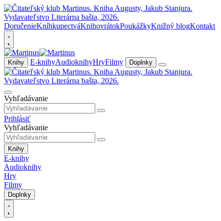
Doručenie
Kníhkupectvá
Knihovrátok
Poukážky
Knižný blog
Kontakt
E-knihy
Audioknihy
Hry
Filmy
Knihy
Doplnky
Vyhľadávanie
Prihlásiť
Vyhľadávanie
Knihy
E-knihy
Audioknihy
Hry
Filmy
Doplnky