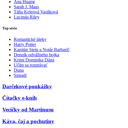
Ana Huang
Sarah J. Maas
Táňa Keleová Vasilková
Lucinda Riley
Top série
Romantické úteky
Harry Potter
Kapitán Stein a Notár Barbarič
Denník odvážneho bojka
Krimi Dominika Dána
Učím sa rozprávať
Duna
Smradi
Darčekové poukážky
Čítačky e-kníh
Vecičky od Martinusu
Káva, čaj a pochutiny