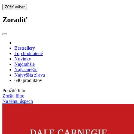
Zúžiť výber
Zoradiť
Bestsellery
Top hodnotené
Novinky
Najdrahšie
Najlacnejšie
Najvyššia zľava
640 produktov
Použité filtre
Zrušiť filtre
Na tému úspech