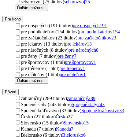
sebarozvoj (25 titulov)
sebarozvoj
25
Ďalšie možnosti
Pre koho
pre dospelých (191 titulov)
pre dospelých
191
pre podnikateľov (154 titulov)
pre podnikateľov
154
pre začiatočníkov (23 titulov)
pre začiatočníkov
23
pre lekárov (13 titulov)
pre lekárov
13
pre náročných (8 titulov)
pre náročných
8
pre ženy (7 titulov)
pre ženy
7
pre športovcov (1 titul)
pre športovcov
1
pre trénerov (1 titul)
pre trénerov
1
pre učiteľov (1 titul)
pre učiteľov
1
Ďalšie možnosti
Pôvod
zahraničný (289 titulov)
zahraničný
289
Spojené štáty (243 titulov)
Spojené štáty
243
Spojené kráľovstvo (33 titulov)
Spojené kráľovstvo
33
Česko (27 titulov)
Česko
27
Slovensko (15 titulov)
Slovensko
15
Kanada (7 titulov)
Kanada
7
Bielorusko (6 titulov)
Bielorusko
6