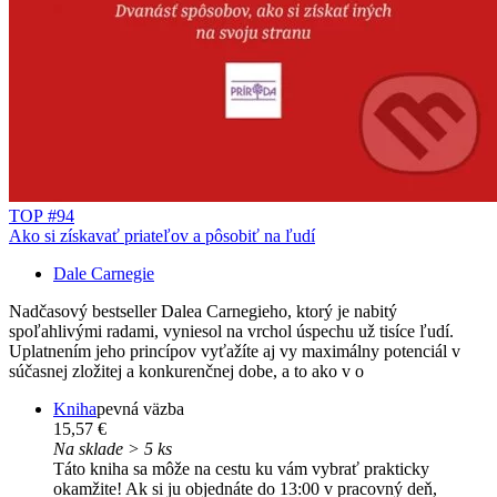
TOP #94
Ako si získavať priateľov a pôsobiť na ľudí
Dale Carnegie
Nadčasový bestseller Dalea Carnegieho, ktorý je nabitý
spoľahlivými radami, vyniesol na vrchol úspechu už tisíce ľudí.
Uplatnením jeho princípov vyťažíte aj vy maximálny potenciál v
súčasnej zložitej a konkurenčnej dobe, a to ako v o
Kniha
pevná väzba
15,57 €
Na sklade > 5 ks
Táto kniha sa môže na cestu ku vám vybrať prakticky
okamžite! Ak si ju objednáte do 13:00 v pracovný deň,