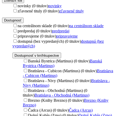
Zobraziť iba
novinky (0 titulov)
novinky
zľavnené tituly (0 titulov)
zľavnené tituly
Dostupnosť
na centrálnom sklade (0 titulov)
na centrálnom sklade
predpredaj (0 titulov)
predpredaj
pripravujeme (0 titulov)
pripravujeme
dostupná (bez vypredaných) (0 titulov)
dostupná (bez
vypredaných)
Dostupnosť v kníhkupectve
Banská Bystrica (Martinus) (0 titulov)
Banská
Bystrica (Martinus)
Bratislava - Cubicon (Martinus) (0 titulov)
Bratislava
- Cubicon (Martinus)
Bratislava - Nivy (Martinus) (0 titulov)
Bratislava -
Nivy (Martinus)
Bratislava - Obchodná (Martinus) (0
titulov)
Bratislava - Obchodná (Martinus)
Brezno (Knihy Brezno) (0 titulov)
Brezno (Knihy
Brezno)
Čadca (Arcus) (0 titulov)
Čadca (Arcus)
Dolný Kubín (Zrno) (0 titulov)
Dolný Kubín (Zrno)