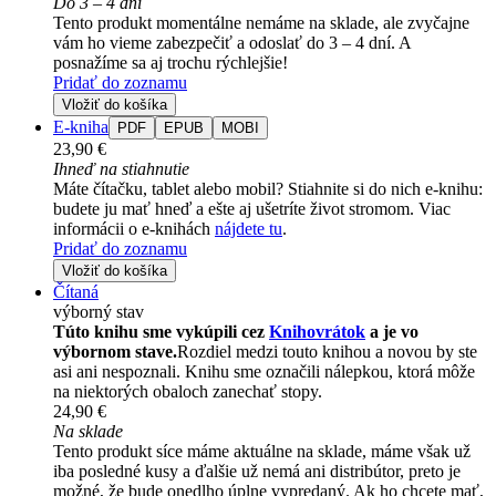
Do 3 – 4 dní
Tento produkt momentálne nemáme na sklade, ale zvyčajne
vám ho vieme zabezpečiť a odoslať do 3 – 4 dní. A
posnažíme sa aj trochu rýchlejšie!
Pridať do zoznamu
Vložiť do košíka
E-kniha
PDF
EPUB
MOBI
23,90 €
Ihneď na stiahnutie
Máte čítačku, tablet alebo mobil? Stiahnite si do nich e-knihu:
budete ju mať hneď a ešte aj ušetríte život stromom. Viac
informácii o e-knihách
nájdete tu
.
Pridať do zoznamu
Vložiť do košíka
Čítaná
výborný stav
Túto knihu sme vykúpili cez
Knihovrátok
a je vo
výbornom stave.
Rozdiel medzi touto knihou a novou by ste
asi ani nespoznali. Knihu sme označili nálepkou, ktorá môže
na niektorých obaloch zanechať stopy.
24,90 €
Na sklade
Tento produkt síce máme aktuálne na sklade, máme však už
iba posledné kusy a ďalšie už nemá ani distribútor, preto je
možné, že bude onedlho úplne vypredaný. Ak ho chcete mať,