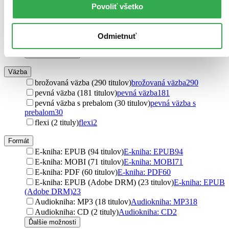
PeopleComm (6 titulov)
PeopleComm
6
Povoliť všetko
KSD (6 titulov)
KSD
6
Citadella (5 titulov)
Citadella
5
Management Press (5 titulov)
Management Press
5
Odmietnuť
Computer Press (5 titulov)
Computer Press
5
Ďalšie možnosti
Väzba
brožovaná väzba (290 titulov)
brožovaná väzba
290
pevná väzba (181 titulov)
pevná väzba
181
pevná väzba s prebalom (30 titulov)
pevná väzba s
prebalom
30
flexi (2 tituly)
flexi
2
Formát
E-kniha: EPUB (94 titulov)
E-kniha: EPUB
94
E-kniha: MOBI (71 titulov)
E-kniha: MOBI
71
E-kniha: PDF (60 titulov)
E-kniha: PDF
60
E-kniha: EPUB (Adobe DRM) (23 titulov)
E-kniha: EPUB
(Adobe DRM)
23
Audiokniha: MP3 (18 titulov)
Audiokniha: MP3
18
Audiokniha: CD (2 tituly)
Audiokniha: CD
2
Ďalšie možnosti