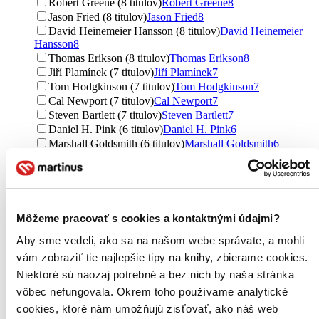
Robert Greene (8 titulov)
Robert Greene
8
Jason Fried (8 titulov)
Jason Fried
8
David Heinemeier Hansson (8 titulov)
David Heinemeier
Hansson
8
Thomas Erikson (8 titulov)
Thomas Erikson
8
Jiří Plamínek (7 titulov)
Jiří Plamínek
7
Tom Hodgkinson (7 titulov)
Tom Hodgkinson
7
Cal Newport (7 titulov)
Cal Newport
7
Steven Bartlett (7 titulov)
Steven Bartlett
7
Daniel H. Pink (6 titulov)
Daniel H. Pink
6
Marshall Goldsmith (6 titulov)
Marshall Goldsmith
6
David Epstein (6 titulov)
David Epstein
6
Kamil Miketa (6 titulov)
Kamil Miketa
6
Ray Dalio (6 titulov)
Ray Dalio
6
Richard Koch (5 titulov)
Richard Koch
5
František Hroník (5 titulov)
František Hroník
5
Môžeme pracovať s cookies a kontaktnými údajmi?
Jerry I. Porras (5 titulov)
Jerry I. Porras
5
Aby sme vedeli, ako sa na našom webe správate, a mohli
Ďalšie možnosti
vám zobraziť tie najlepšie tipy na knihy, zbierame cookies.
Vydavateľstvo
Niektoré sú naozaj potrebné a bez nich by naša stránka
Grada (37 titulov)
Grada
37
vôbec nefungovala. Okrem toho používame analytické
Penguin Books (26 titulov)
Penguin Books
26
cookies, ktoré nám umožňujú zisťovať, ako náš web
Eastone Books (23 titulov)
Eastone Books
23