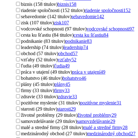
biznis (158 titulov)
biznis
158
riadenie spoločnosti (152 titulov)
riadenie spoločnosti
152
sebavedomie (142 titulov)
sebavedomie
142
zisk (107 titulov)
zisk
107
vodcovské schopnosti (97 titulov)
vodcovské schopnosti
97
cesta ku šťastiu (84 titulov)
cesta ku šťastiu
84
podnikanie (83 titulov)
podnikanie
83
leadership (74 titulov)
leadership
74
obchod (57 titulov)
obchod
57
vzťahy (52 titulov)
vzťahy
52
ľudia (49 titulov)
ľudia
49
práca v utajení (49 titulov)
práca v utajení
49
bohatstvo (46 titulov)
bohatstvo
46
plány (45 titulov)
plány
45
firmy (33 titulov)
firmy
33
zdravie (33 titulov)
zdravie
33
pozitívne myslenie (31 titulov)
pozitívne myslenie
31
starosti (29 titulov)
starosti
29
životné problémy (29 titulov)
životné problémy
29
samovzdelávanie (29 titulov)
samovzdelávanie
29
malé a stredné firmy (28 titulov)
malé a stredné firmy
28
medzinárodný obchod (27 titulov)
medzinárodný obchod
27