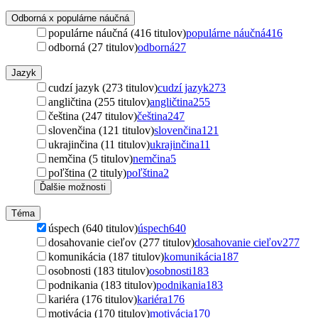
Odborná x populárne náučná
populárne náučná (416 titulov)
populárne náučná
416
odborná (27 titulov)
odborná
27
Jazyk
cudzí jazyk (273 titulov)
cudzí jazyk
273
angličtina (255 titulov)
angličtina
255
čeština (247 titulov)
čeština
247
slovenčina (121 titulov)
slovenčina
121
ukrajinčina (11 titulov)
ukrajinčina
11
nemčina (5 titulov)
nemčina
5
poľština (2 tituly)
poľština
2
Ďalšie možnosti
Téma
úspech (640 titulov)
úspech
640
dosahovanie cieľov (277 titulov)
dosahovanie cieľov
277
komunikácia (187 titulov)
komunikácia
187
osobnosti (183 titulov)
osobnosti
183
podnikania (183 titulov)
podnikania
183
kariéra (176 titulov)
kariéra
176
motivácia (170 titulov)
motivácia
170