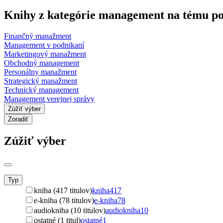
Knihy z kategórie management na tému p
Finančný manažment
Management v podnikaní
Marketingový manažment
Obchodný management
Personálny manažment
Strategický manažment
Technický management
Management verejnej správy
Zúžiť výber
Zoradiť
Zúžiť výber
Typ
kniha (417 titulov)
kniha
417
e-kniha (78 titulov)
e-kniha
78
audiokniha (10 titulov)
audiokniha
10
ostatné (1 titul)
ostatné
1