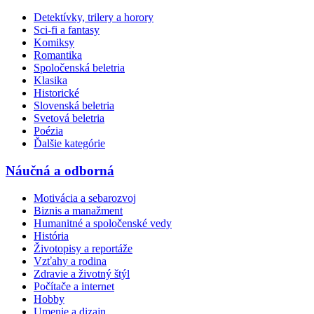
Detektívky, trilery a horory
Sci-fi a fantasy
Komiksy
Romantika
Spoločenská beletria
Klasika
Historické
Slovenská beletria
Svetová beletria
Poézia
Ďalšie kategórie
Náučná a odborná
Motivácia a sebarozvoj
Biznis a manažment
Humanitné a spoločenské vedy
História
Životopisy a reportáže
Vzťahy a rodina
Zdravie a životný štýl
Počítače a internet
Hobby
Umenie a dizajn