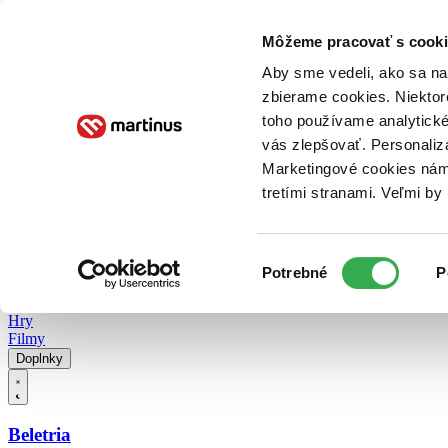
Doručenie
Kníhkupectvá
Knihovrátok
Poukážky
Knižný blog
Kontakt
Môžeme pracovať s cooki
Aby sme vedeli, ako sa na 
zbierame cookies. Niektor
E-knihy
Audioknihy
Hry
Filmy
Knihy
Doplnky
toho používame analytické
vás zlepšovať. Personaliz
Vyhľadávanie
Marketingové cookies nám 
tretími stranami. Veľmi b
Prihlásiť
Vyhľadávanie
Výber
Knihy
Potrebné
P
súhlasu
E-knihy
Audioknihy
Hry
Filmy
Doplnky
Beletria