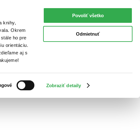
Povoliť všetko
a knihy,
ovala. Okrem
Odmietnuť
stále ho pre
u orientáciu.
dieľame aj s
Ďakujeme!
ngové
Zobraziť detaily