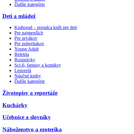
Ďalšie kategórie
Deti a mládež
Knihorad – poradca kníh pre deti
Pre najmenších
Pre prvákov
Pre pubertiakov
Young Adult
Beletria
Rozprávky
Sci-fi, fantasy a komiksy
Leporelá
Náučné knihy
Ďalšie kategórie
Životopisy a reportáže
Kuchárky
Učebnice a slovníky
Náboženstvo a ezoterika