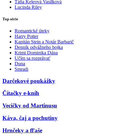
Táňa Keleová Vasilková
Lucinda Riley
Top série
Romantické úteky
Harry Potter
Kapitán Stein a Notár Barbarič
Denník odvážneho bojka
Krimi Dominika Dána
Učím sa rozprávať
Duna
Smradi
Darčekové poukážky
Čítačky e-kníh
Vecičky od Martinusu
Káva, čaj a pochutiny
Hrnčeky a fľaše