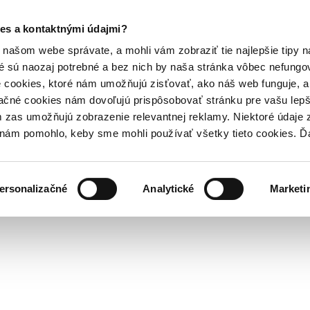
es a kontaktnými údajmi?
našom webe správate, a mohli vám zobraziť tie najlepšie tipy n
é sú naozaj potrebné a bez nich by naša stránka vôbec nefung
 cookies, ktoré nám umožňujú zisťovať, ako náš web funguje, a 
ačné cookies nám dovoľujú prispôsobovať stránku pre vašu lepši
zas umožňujú zobrazenie relevantnej reklamy. Niektoré údaje z
y nám pomohlo, keby sme mohli používať všetky tieto cookies. 
ersonalizačné
Analytické
Marketi