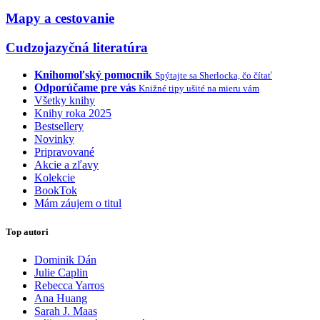
Mapy a cestovanie
Cudzojazyčná literatúra
Knihomoľský pomocník
Spýtajte sa Sherlocka, čo čítať
Odporúčame pre vás
Knižné tipy ušité na mieru vám
Všetky knihy
Knihy roka 2025
Bestsellery
Novinky
Pripravované
Akcie a zľavy
Kolekcie
BookTok
Mám záujem o titul
Top autori
Dominik Dán
Julie Caplin
Rebecca Yarros
Ana Huang
Sarah J. Maas