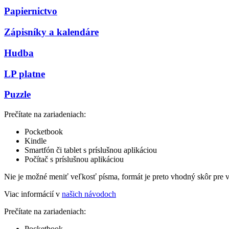
Papiernictvo
Zápisníky a kalendáre
Hudba
LP platne
Puzzle
Prečítate na zariadeniach:
Pocketbook
Kindle
Smartfón či tablet s príslušnou aplikáciou
Počítač s príslušnou aplikáciou
Nie je možné meniť veľkosť písma, formát je preto vhodný skôr pre 
Viac informácií v
našich návodoch
Prečítate na zariadeniach:
Pocketbook