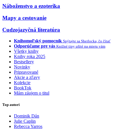
Náboženstvo a ezoterika
Mapy a cestovanie
Cudzojazyčná literatúra
Knihomoľský pomocník
Spýtajte sa Sherlocka, čo čítať
Odporúčame pre vás
Knižné tipy ušité na mieru vám
Všetky knihy
Knihy roka 2025
Bestsellery
Novinky
Pripravované
Akcie a zľavy
Kolekcie
BookTok
Mám záujem o titul
Top autori
Dominik Dán
Julie Caplin
Rebecca Yarros