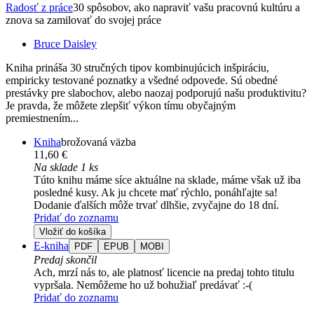
Radosť z práce
30 spôsobov, ako napraviť vašu pracovnú kultúru a
znova sa zamilovať do svojej práce
Bruce Daisley
Kniha prináša 30 stručných tipov kombinujúcich inšpiráciu,
empiricky testované poznatky a všedné odpovede. Sú obedné
prestávky pre slabochov, alebo naozaj podporujú našu produktivitu?
Je pravda, že môžete zlepšiť výkon tímu obyčajným
premiestnením...
Kniha
brožovaná väzba
11,60 €
Na sklade 1 ks
Túto knihu máme síce aktuálne na sklade, máme však už iba
posledné kusy. Ak ju chcete mať rýchlo, ponáhľajte sa!
Dodanie ďalších môže trvať dlhšie, zvyčajne do 18 dní.
Pridať do zoznamu
Vložiť do košíka
E-kniha
PDF
EPUB
MOBI
Predaj skončil
Ach, mrzí nás to, ale platnosť licencie na predaj tohto titulu
vypršala. Nemôžeme ho už bohužiaľ predávať :-(
Pridať do zoznamu