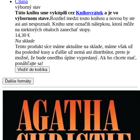
Čítaná
výborný stav
Túto knihu sme vykúpili cez
Knihovrátok
a je vo
výbornom stave.
Rozdiel medzi touto knihou a novou by ste
asi ani nespoznali. Knihu sme označili nálepkou, ktorá môže
na niektorých obaloch zanechať stopy.
14,30 €
Na sklade
Tento produkt síce máme aktuálne na sklade, máme však už
iba posledné kusy a ďalšie už nemá ani distribútor, preto je
možné, že bude onedlho úplne vypredaný. Ak ho chcete mať,
ponáhľajte sa!
Vložiť do košíka
Ďalšie formáty