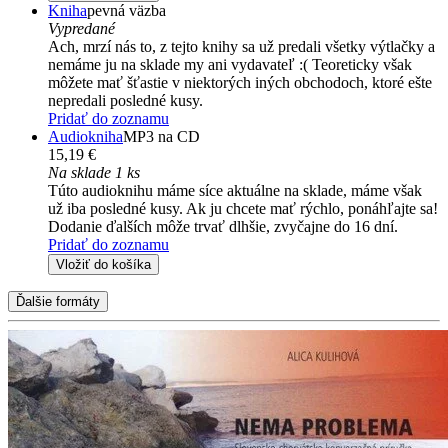
Kniha
pevná väzba
Vypredané
Ach, mrzí nás to, z tejto knihy sa už predali všetky výtlačky a
nemáme ju na sklade my ani vydavateľ :( Teoreticky však
môžete mať šťastie v niektorých iných obchodoch, ktoré ešte
nepredali posledné kusy.
Pridať do zoznamu
Audiokniha
MP3 na CD
15,19 €
Na sklade 1 ks
Túto audioknihu máme síce aktuálne na sklade, máme však
už iba posledné kusy. Ak ju chcete mať rýchlo, ponáhľajte sa!
Dodanie ďalších môže trvať dlhšie, zvyčajne do 16 dní.
Pridať do zoznamu
Vložiť do košíka
Ďalšie formáty