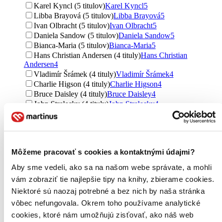
Karel Kyncl (5 titulov)
Karel Kyncl
5
Libba Brayová (5 titulov)
Libba Brayová
5
Ivan Olbracht (5 titulov)
Ivan Olbracht
5
Daniela Sandow (5 titulov)
Daniela Sandow
5
Bianca-Maria (5 titulov)
Bianca-Maria
5
Hans Christian Andersen (4 tituly)
Hans Christian
Andersen
4
Vladimír Šrámek (4 tituly)
Vladimír Šrámek
4
Charlie Higson (4 tituly)
Charlie Higson
4
Bruce Daisley (4 tituly)
Bruce Daisley
4
John Strelecky (4 tituly)
John Strelecky
4
Barbara Cartland (3 tituly)
Barbara Cartland
3
Iva Pekárková (3 tituly)
Iva Pekárková
3
Miroslav Kalina (3 tituly)
Miroslav Kalina
3
Neil Gaiman (3 tituly)
Neil Gaiman
3
Môžeme pracovať s cookies a kontaktnými údajmi?
Milena Bočánková (3 tituly)
Milena Bočánková
3
Donna Leon (3 tituly)
Donna Leon
3
Aby sme vedeli, ako sa na našom webe správate, a mohli
Denisa Prošková (3 tituly)
Denisa Prošková
3
vám zobraziť tie najlepšie tipy na knihy, zbierame cookies.
Iva Hedvábná (3 tituly)
Iva Hedvábná
3
Niektoré sú naozaj potrebné a bez nich by naša stránka
Aniko Gergely (3 tituly)
Aniko Gergely
3
Marek Epstein (3 tituly)
Marek Epstein
3
vôbec nefungovala. Okrem toho používame analytické
Bianca Bellová (3 tituly)
Bianca Bellová
3
cookies, ktoré nám umožňujú zisťovať, ako náš web