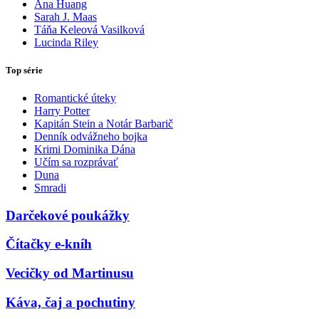
Ana Huang
Sarah J. Maas
Táňa Keleová Vasilková
Lucinda Riley
Top série
Romantické úteky
Harry Potter
Kapitán Stein a Notár Barbarič
Denník odvážneho bojka
Krimi Dominika Dána
Učím sa rozprávať
Duna
Smradi
Darčekové poukážky
Čítačky e-kníh
Vecičky od Martinusu
Káva, čaj a pochutiny