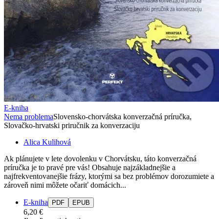
E-kniha
Nema problema
Slovensko-chorvátska konverzačná príručka,
Slovačko-hrvatski priručnik za konverzaciju
Alica Kulihová
Ak plánujete v lete dovolenku v Chorvátsku, táto konverzačná
príručka je to pravé pre vás! Obsahuje najzákladnejšie a
najfrekventovanejšie frázy, ktorými sa bez problémov dorozumiete a
zároveň nimi môžete očariť domácich...
E-kniha
PDF
EPUB
6,20 €