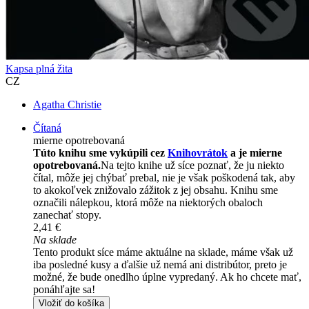
Kapsa plná žita
CZ
Agatha Christie
Čítaná
mierne opotrebovaná
Túto knihu sme vykúpili cez
Knihovrátok
a je mierne
opotrebovaná.
Na tejto knihe už síce poznať, že ju niekto
čítal, môže jej chýbať prebal, nie je však poškodená tak, aby
to akokoľvek znižovalo zážitok z jej obsahu. Knihu sme
označili nálepkou, ktorá môže na niektorých obaloch
zanechať stopy.
2,41 €
Na sklade
Tento produkt síce máme aktuálne na sklade, máme však už
iba posledné kusy a ďalšie už nemá ani distribútor, preto je
možné, že bude onedlho úplne vypredaný. Ak ho chcete mať,
ponáhľajte sa!
Vložiť do košíka