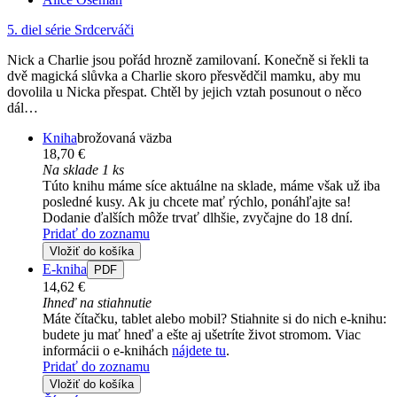
5. diel série
Srdcerváči
Nick a Charlie jsou pořád hrozně zamilovaní. Konečně si řekli ta
dvě magická slůvka a Charlie skoro přesvědčil mamku, aby mu
dovolila u Nicka přespat. Chtěl by jejich vztah posunout o něco
dál…
Kniha
brožovaná väzba
18,70 €
Na sklade 1 ks
Túto knihu máme síce aktuálne na sklade, máme však už iba
posledné kusy. Ak ju chcete mať rýchlo, ponáhľajte sa!
Dodanie ďalších môže trvať dlhšie, zvyčajne do 18 dní.
Pridať do zoznamu
Vložiť do košíka
E-kniha
PDF
14,62 €
Ihneď na stiahnutie
Máte čítačku, tablet alebo mobil? Stiahnite si do nich e-knihu:
budete ju mať hneď a ešte aj ušetríte život stromom. Viac
informácii o e-knihách
nájdete tu
.
Pridať do zoznamu
Vložiť do košíka