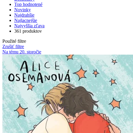
Top hodnotené
Novinky
Najdrahšie
Najlacnejšie
Najvyššia zľava
361 produktov
Použité filtre
Zrušiť filtre
Na tému 20. storočie