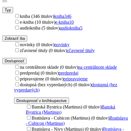
Typ
kniha (346 titulov)
kniha
346
e-kniha (10 titulov)
e-kniha
10
audiokniha (5 titulov)
audiokniha
5
Zobraziť iba
novinky (0 titulov)
novinky
zľavnené tituly (0 titulov)
zľavnené tituly
Dostupnosť
na centrálnom sklade (0 titulov)
na centrálnom sklade
predpredaj (0 titulov)
predpredaj
pripravujeme (0 titulov)
pripravujeme
dostupná (bez vypredaných) (0 titulov)
dostupná (bez
vypredaných)
Dostupnosť v kníhkupectve
Banská Bystrica (Martinus) (0 titulov)
Banská
Bystrica (Martinus)
Bratislava - Cubicon (Martinus) (0 titulov)
Bratislava
- Cubicon (Martinus)
Bratislava - Nivy (Martinus) (0 titulov)
Bratislava -