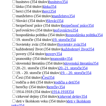
husitstvo (354 titulov)
husitstvo
354
láska (354 titulov)
láska
354
herci (354 titulov)
herci
354
manželstvo (354 titulov)
manželstvo
354
Slováci (354 titulov)
Slováci
354
bezpečnosť práce (354 titulov)
bezpečnosť práce
354
poľovníctvo (354 titulov)
poľovníctvo
354
hospodárska politika (354 titulov)
hospodárska politika
354
19. storočie (354 titulov)
19. storočie
354
Sovietsky zväz (354 titulov)
Sovietsky zväz
354
každodenný život (354 titulov)
každodenný život
354
povery (354 titulov)
povery
354
pranostiky (354 titulov)
pranostiky
354
slovenská literatúra (354 titulov)
slovenská literatúra
354
20.-21. storočie (354 titulov)
20.-21. storočie
354
19. - 20. storočie (354 titulov)
19. - 20. storočie
354
Česi (354 titulov)
Česi
354
rodičia a deti (354 titulov)
rodičia a deti
354
herečky (354 titulov)
herečky
354
1914-1918 (354 titulov)
1914-1918
354
cirkevné dejiny (354 titulov)
cirkevné dejiny
354
deti v školskom veku (354 titulov)
deti v školskom
veku
354