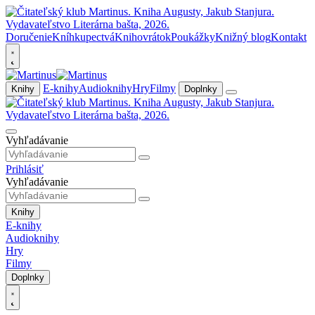
Doručenie
Kníhkupectvá
Knihovrátok
Poukážky
Knižný blog
Kontakt
E-knihy
Audioknihy
Hry
Filmy
Knihy
Doplnky
Vyhľadávanie
Prihlásiť
Vyhľadávanie
Knihy
E-knihy
Audioknihy
Hry
Filmy
Doplnky