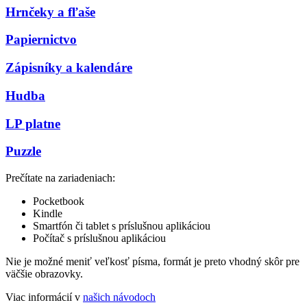
Hrnčeky a fľaše
Papiernictvo
Zápisníky a kalendáre
Hudba
LP platne
Puzzle
Prečítate na zariadeniach:
Pocketbook
Kindle
Smartfón či tablet s príslušnou aplikáciou
Počítač s príslušnou aplikáciou
Nie je možné meniť veľkosť písma, formát je preto vhodný skôr pre
väčšie obrazovky.
Viac informácií v
našich návodoch