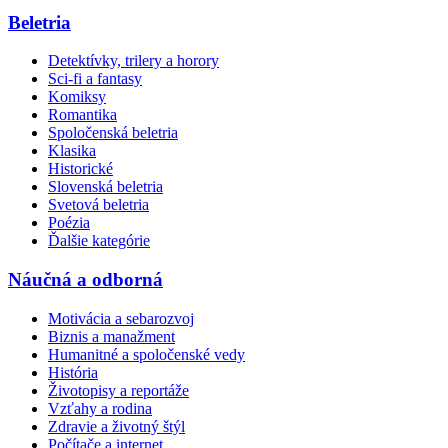
Beletria
Detektívky, trilery a horory
Sci-fi a fantasy
Komiksy
Romantika
Spoločenská beletria
Klasika
Historické
Slovenská beletria
Svetová beletria
Poézia
Ďalšie kategórie
Náučná a odborná
Motivácia a sebarozvoj
Biznis a manažment
Humanitné a spoločenské vedy
História
Životopisy a reportáže
Vzťahy a rodina
Zdravie a životný štýl
Počítače a internet