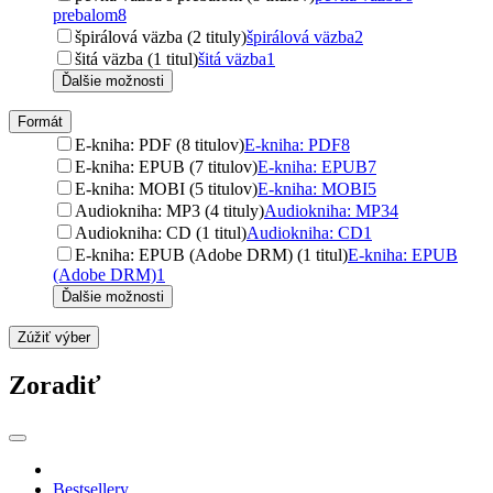
prebalom
8
špirálová väzba (2 tituly)
špirálová väzba
2
šitá väzba (1 titul)
šitá väzba
1
Ďalšie možnosti
Formát
E-kniha: PDF (8 titulov)
E-kniha: PDF
8
E-kniha: EPUB (7 titulov)
E-kniha: EPUB
7
E-kniha: MOBI (5 titulov)
E-kniha: MOBI
5
Audiokniha: MP3 (4 tituly)
Audiokniha: MP3
4
Audiokniha: CD (1 titul)
Audiokniha: CD
1
E-kniha: EPUB (Adobe DRM) (1 titul)
E-kniha: EPUB
(Adobe DRM)
1
Ďalšie možnosti
Zúžiť výber
Zoradiť
Bestsellery