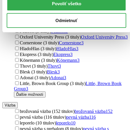
Radioservis (3 tituly)
Radioservis
3
Povoliť všetko
CPRESS (3 tituly)
CPRESS
3
Baronet (3 tituly)
Baronet
3
Viz Media (3 tituly)
Viz Media
3
Odmietnuť
Headline Book (3 tituly)
Headline Book
3
Pearson (3 tituly)
Pearson
3
Oxford University Press (3 tituly)
Oxford University Press
3
Cornerstone (3 tituly)
Cornerstone
3
HladoHlas (3 tituly)
HladoHlas
3
Ekopress (3 tituly)
Ekopress
3
Könemann (3 tituly)
Könemann
3
Thovt (3 tituly)
Thovt
3
Blesk (3 tituly)
Blesk
3
Adonai (3 tituly)
Adonai
3
Little, Brown Book Group (3 tituly)
Little, Brown Book
Group
3
Ďalšie možnosti
Väzba
brožovaná väzba (152 titulov)
brožovaná väzba
152
pevná väzba (116 titulov)
pevná väzba
116
leporelo (10 titulov)
leporelo
10
pevná väzba s prebalom (8 titulov)
pevná väzba s