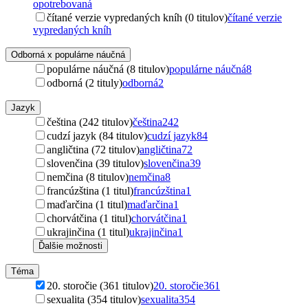
opotrebovaná
čítané verzie vypredaných kníh (0 titulov)
čítané verzie
vypredaných kníh
Odborná x populárne náučná
populárne náučná (8 titulov)
populárne náučná
8
odborná (2 tituly)
odborná
2
Jazyk
čeština (242 titulov)
čeština
242
cudzí jazyk (84 titulov)
cudzí jazyk
84
angličtina (72 titulov)
angličtina
72
slovenčina (39 titulov)
slovenčina
39
nemčina (8 titulov)
nemčina
8
francúzština (1 titul)
francúzština
1
maďarčina (1 titul)
maďarčina
1
chorvátčina (1 titul)
chorvátčina
1
ukrajinčina (1 titul)
ukrajinčina
1
Ďalšie možnosti
Téma
20. storočie (361 titulov)
20. storočie
361
sexualita (354 titulov)
sexualita
354