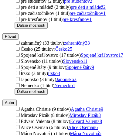
pre študentov (2 tituly)
pre študentov
2
pre deti a mládež (2 tituly)
pre deti a mládež
2
pre začiatočníkov (1 titul)
pre začiatočníkov
1
pre kresťanov (1 titul)
pre kresťanov
1
Ďalšie možnosti
Pôvod
zahraničný (33 titulov)
zahraničný
33
Česko (25 titulov)
Česko
25
Spojené kráľovstvo (17 titulov)
Spojené kráľovstvo
17
Slovensko (11 titulov)
Slovensko
11
Spojené štáty (9 titulov)
Spojené štáty
9
Írsko (3 tituly)
Írsko
3
Japonsko (3 tituly)
Japonsko
3
Nemecko (1 titul)
Nemecko
1
Ďalšie možnosti
Autor
Agatha Christie (9 titulov)
Agatha Christie
9
Miroslav Plzák (8 titulov)
Miroslav Plzák
8
Edvard Valenta (8 titulov)
Edvard Valenta
8
Alice Oseman (6 titulov)
Alice Oseman
6
Mária Novotná (5 titulov)
Mária Novotná
5