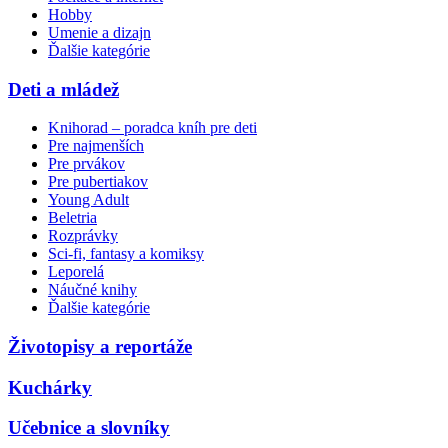
Hobby
Umenie a dizajn
Ďalšie kategórie
Deti a mládež
Knihorad – poradca kníh pre deti
Pre najmenších
Pre prvákov
Pre pubertiakov
Young Adult
Beletria
Rozprávky
Sci-fi, fantasy a komiksy
Leporelá
Náučné knihy
Ďalšie kategórie
Životopisy a reportáže
Kuchárky
Učebnice a slovníky