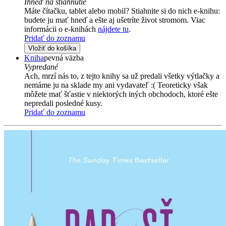
Ihneď na stiahnutie
Máte čítačku, tablet alebo mobil? Stiahnite si do nich e-knihu:
budete ju mať hneď a ešte aj ušetríte život stromom. Viac
informácii o e-knihách
nájdete tu
.
Pridať do zoznamu
Vložiť do košíka
Kniha
pevná väzba
Vypredané
Ach, mrzí nás to, z tejto knihy sa už predali všetky výtlačky a
nemáme ju na sklade my ani vydavateľ :( Teoreticky však
môžete mať šťastie v niektorých iných obchodoch, ktoré ešte
nepredali posledné kusy.
Pridať do zoznamu