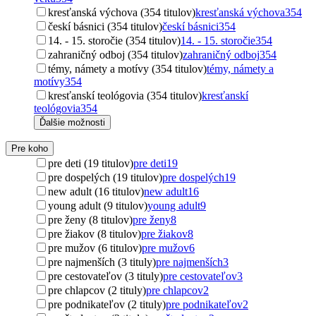
kresťanská výchova (354 titulov)
kresťanská výchova
354
českí básnici (354 titulov)
českí básnici
354
14. - 15. storočie (354 titulov)
14. - 15. storočie
354
zahraničný odboj (354 titulov)
zahraničný odboj
354
témy, námety a motívy (354 titulov)
témy, námety a
motívy
354
kresťanskí teológovia (354 titulov)
kresťanskí
teológovia
354
Ďalšie možnosti
Pre koho
pre deti (19 titulov)
pre deti
19
pre dospelých (19 titulov)
pre dospelých
19
new adult (16 titulov)
new adult
16
young adult (9 titulov)
young adult
9
pre ženy (8 titulov)
pre ženy
8
pre žiakov (8 titulov)
pre žiakov
8
pre mužov (6 titulov)
pre mužov
6
pre najmenších (3 tituly)
pre najmenších
3
pre cestovateľov (3 tituly)
pre cestovateľov
3
pre chlapcov (2 tituly)
pre chlapcov
2
pre podnikateľov (2 tituly)
pre podnikateľov
2