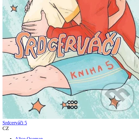
Srdcerváči 5
CZ
Alice Oseman