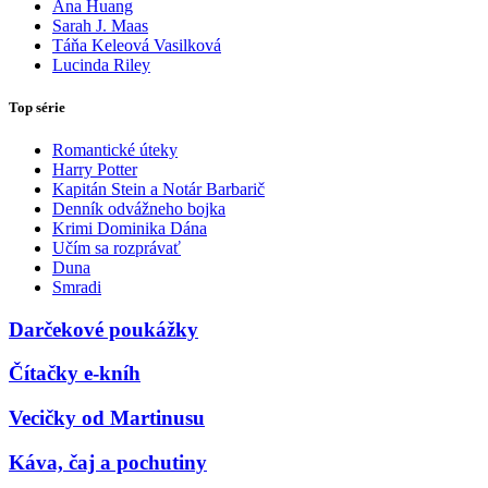
Ana Huang
Sarah J. Maas
Táňa Keleová Vasilková
Lucinda Riley
Top série
Romantické úteky
Harry Potter
Kapitán Stein a Notár Barbarič
Denník odvážneho bojka
Krimi Dominika Dána
Učím sa rozprávať
Duna
Smradi
Darčekové poukážky
Čítačky e-kníh
Vecičky od Martinusu
Káva, čaj a pochutiny