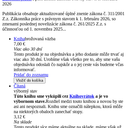
2026
Publikácia obsahuje aktualizované úplné znenie zákona č. 311/2001
Z.z. Zákonníka práce s právnym stavom k 1. februáru 2026, so
zmenami poslednej novelizácie zákona č. 261/2025 Z.z. s
účinnosťou od 1. novembra 2025...
Kniha
brožovaná väzba
7,00 €
Viac ako 30 dní
Tento produkt je na objednávku a jeho dodanie môže trvať aj
viac ako 30 dní. Urobíme však všetko pre to, aby sme vašu
objednávku odoslali čo najskôr a o jej ceste vás budeme včas
informovať.
Pridať do zoznamu
Vložiť do košíka
Čítaná
výborný stav
Túto knihu sme vykúpili cez
Knihovrátok
a je vo
výbornom stave.
Rozdiel medzi touto knihou a novou by ste
asi ani nespoznali. Knihu sme označili nálepkou, ktorá môže
na niektorých obaloch zanechať stopy.
3,12 €
Na sklade
Tento produkt síce máme aktuálne na sklade, máme však už