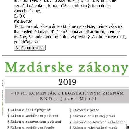
to akokoľvek znižovalo zážitok z jej obsahu. Knihu sme
označili nálepkou, ktorá môže na niektorých obaloch
zanechať stopy.
6,40 €
Na sklade
Tento produkt síce máme aktuálne na sklade, máme však už
iba posledné kusy a ďalšie už nemá ani distribútor, preto je
možné, že bude onedlho úplne vypredaný. Ak ho chcete mať,
ponáhľajte sa!
Vložiť do košíka