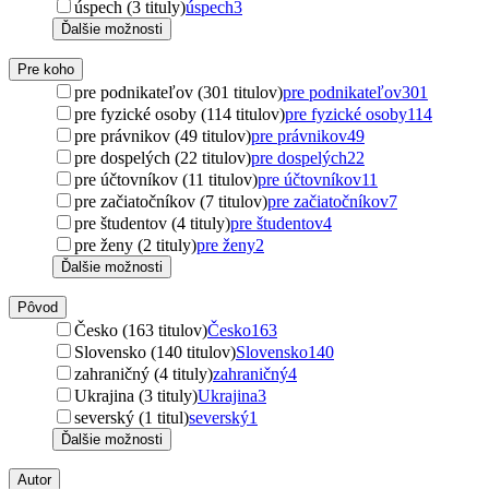
úspech (3 tituly)
úspech
3
Ďalšie možnosti
Pre koho
pre podnikateľov (301 titulov)
pre podnikateľov
301
pre fyzické osoby (114 titulov)
pre fyzické osoby
114
pre právnikov (49 titulov)
pre právnikov
49
pre dospelých (22 titulov)
pre dospelých
22
pre účtovníkov (11 titulov)
pre účtovníkov
11
pre začiatočníkov (7 titulov)
pre začiatočníkov
7
pre študentov (4 tituly)
pre študentov
4
pre ženy (2 tituly)
pre ženy
2
Ďalšie možnosti
Pôvod
Česko (163 titulov)
Česko
163
Slovensko (140 titulov)
Slovensko
140
zahraničný (4 tituly)
zahraničný
4
Ukrajina (3 tituly)
Ukrajina
3
severský (1 titul)
severský
1
Ďalšie možnosti
Autor