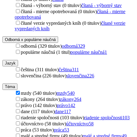
čítaná - výborný stav (0 titulov)
čítaná - výborný stav
čítaná - mierne opotrebovaná (0 titulov)
čítaná - mierne
opotrebovaná
čítané verzie vypredaných kníh (0 titulov)
čítané verzie
vypredaných kníh
Odborná x populárne náučná
odborná (329 titulov)
odborná
329
populárne náučná (1 titul)
populárne náučná
1
Jazyk
čeština (311 titulov)
čeština
311
slovenčina (226 titulov)
slovenčina
226
Téma
mzdy (540 titulov)
mzdy
540
zákony (264 titulov)
zákony
264
právo (142 titulov)
právo
142
dane (117 titulov)
dane
117
riadenie spoločnosti (103 titulov)
riadenie spoločnosti
103
účtovníctvo (58 titulov)
účtovníctvo
58
práca (53 titulov)
práca
53
malé a stredné firmy (49 titulov)
malé a stredné firmy
49