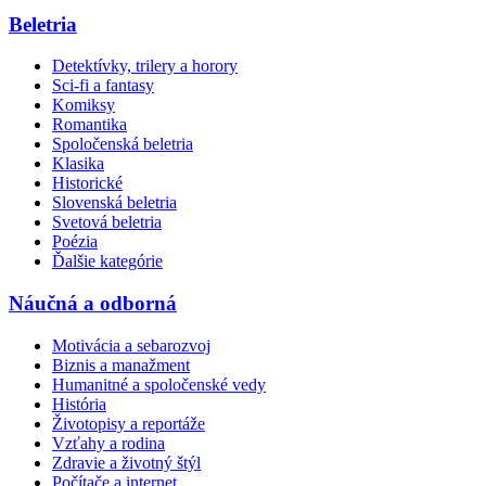
Beletria
Detektívky, trilery a horory
Sci-fi a fantasy
Komiksy
Romantika
Spoločenská beletria
Klasika
Historické
Slovenská beletria
Svetová beletria
Poézia
Ďalšie kategórie
Náučná a odborná
Motivácia a sebarozvoj
Biznis a manažment
Humanitné a spoločenské vedy
História
Životopisy a reportáže
Vzťahy a rodina
Zdravie a životný štýl
Počítače a internet