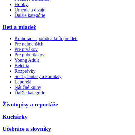
Hobby
Umenie a dizajn
Ďalšie kategórie
Deti a mládež
Knihorad – poradca kníh pre deti
Pre najmenších
Pre prvákov
Pre pubertiakov
Young Adult
Beletria
Rozprávky
Sci-fi, fantasy a komiksy
Leporelá
Náučné knihy
Ďalšie kategórie
Životopisy a reportáže
Kuchárky
Učebnice a slovníky