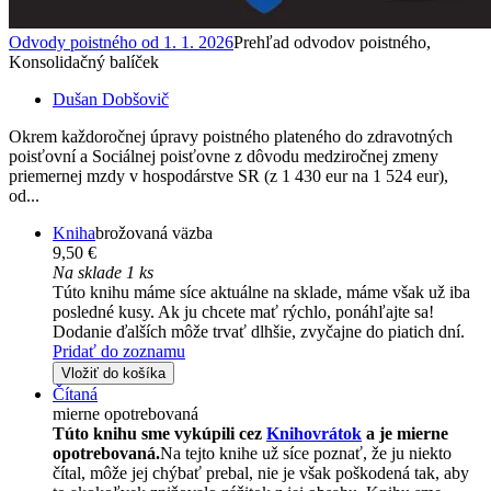
Odvody poistného od 1. 1. 2026
Prehľad odvodov poistného,
Konsolidačný balíček
Dušan Dobšovič
Okrem každoročnej úpravy poistného plateného do zdravotných
poisťovní a Sociálnej poisťovne z dôvodu medziročnej zmeny
priemernej mzdy v hospodárstve SR (z 1 430 eur na 1 524 eur),
od...
Kniha
brožovaná väzba
9,50 €
Na sklade 1 ks
Túto knihu máme síce aktuálne na sklade, máme však už iba
posledné kusy. Ak ju chcete mať rýchlo, ponáhľajte sa!
Dodanie ďalších môže trvať dlhšie, zvyčajne do piatich dní.
Pridať do zoznamu
Vložiť do košíka
Čítaná
mierne opotrebovaná
Túto knihu sme vykúpili cez
Knihovrátok
a je mierne
opotrebovaná.
Na tejto knihe už síce poznať, že ju niekto
čítal, môže jej chýbať prebal, nie je však poškodená tak, aby