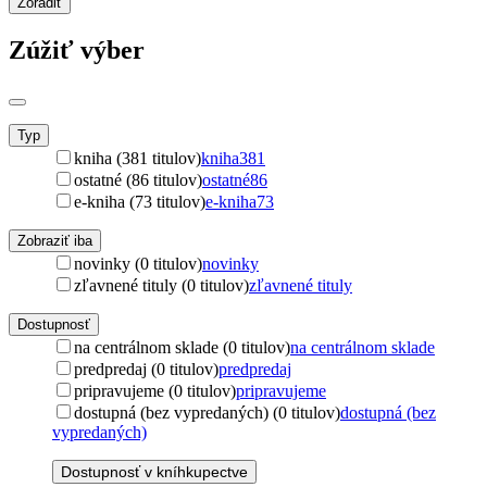
Zoradiť
Zúžiť výber
Typ
kniha (381 titulov)
kniha
381
ostatné (86 titulov)
ostatné
86
e-kniha (73 titulov)
e-kniha
73
Zobraziť iba
novinky (0 titulov)
novinky
zľavnené tituly (0 titulov)
zľavnené tituly
Dostupnosť
na centrálnom sklade (0 titulov)
na centrálnom sklade
predpredaj (0 titulov)
predpredaj
pripravujeme (0 titulov)
pripravujeme
dostupná (bez vypredaných) (0 titulov)
dostupná (bez
vypredaných)
Dostupnosť v kníhkupectve