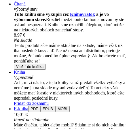
Čítaná
výborný stav
Túto knihu sme vykúpili cez
Knihovrátok
a je vo
výbornom stave.
Rozdiel medzi touto knihou a novou by ste
asi ani nespoznali. Knihu sme označili nálepkou, ktorá môže
na niektorých obaloch zanechať stopy.
8,97 €
Na sklade
Tento produkt síce máme aktuálne na sklade, máme však už
iba posledné kusy a ďalšie už nemá ani distribútor, preto je
možné, že bude onedlho úplne vypredaný. Ak ho chcete mať,
ponáhľajte sa!
Vložiť do košíka
Kniha
Vypredané
Ach, mrzí nás to, z tejto knihy sa už predali všetky výtlačky a
nemáme ju na sklade my ani vydavateľ :( Teoreticky však
môžete mať šťastie v niektorých iných obchodoch, ktoré ešte
nepredali posledné kusy.
Pridať do zoznamu
E-kniha
PDF
EPUB
MOBI
10,01 €
Ihneď na stiahnutie
Máte čítačku, tablet alebo mobil? Stiahnite si do nich e-knihu: