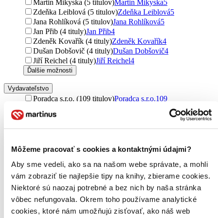
Martin Mikyska (5 titulov)
Martin Mikyska
5
Zdeňka Leiblová (5 titulov)
Zdeňka Leiblová
5
Jana Rohlíková (5 titulov)
Jana Rohlíková
5
Jan Přib (4 tituly)
Jan Přib
4
Zdeněk Kovařík (4 tituly)
Zdeněk Kovařík
4
Dušan Dobšovič (4 tituly)
Dušan Dobšovič
4
Jiří Reichel (4 tituly)
Jiří Reichel
4
Ďalšie možnosti
Vydavateľstvo
Poradca s.r.o. (109 titulov)
Poradca s.r.o.
109
Grada (96 titulov)
Grada
96
Poradce s.r.o. (56 titulov)
Poradce s.r.o.
56
ANAG (54 titulov)
ANAG
54
Poradca podnikateľa (49 titulov)
Poradca podnikateľa
49
Wolters Kluwer ČR (40 titulov)
Wolters Kluwer ČR
40
Môžeme pracovať s cookies a kontaktnými údajmi?
Heuréka (20 titulov)
Heuréka
20
Aby sme vedeli, ako sa na našom webe správate, a mohli
DonauMedia (17 titulov)
DonauMedia
17
vám zobraziť tie najlepšie tipy na knihy, zbierame cookies.
Wolters Kluwer (15 titulov)
Wolters Kluwer
15
C. H. Beck (15 titulov)
C. H. Beck
15
Niektoré sú naozaj potrebné a bez nich by naša stránka
Sagit (13 titulov)
Sagit
13
vôbec nefungovala. Okrem toho používame analytické
Porada s.k. (8 titulov)
Porada s.k.
8
cookies, ktoré nám umožňujú zisťovať, ako náš web
Epos (6 titulov)
Epos
6