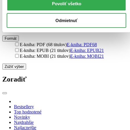
Povoliť všetko
Väzba
brožovaná väzba (277 titulov)
brožovaná väzba
277
špirálová väzba (37 titulov)
špirálová väzba
37
Odmietnuť
pevná väzba (27 titulov)
pevná väzba
27
flexi (3 tituly)
flexi
3
Formát
E-kniha: PDF (68 titulov)
E-kniha: PDF
68
E-kniha: EPUB (21 titulov)
E-kniha: EPUB
21
E-kniha: MOBI (21 titulov)
E-kniha: MOBI
21
Zúžiť výber
Zoradiť
Bestsellery
Top hodnotené
Novinky
Najdrahšie
Najlacnejšie