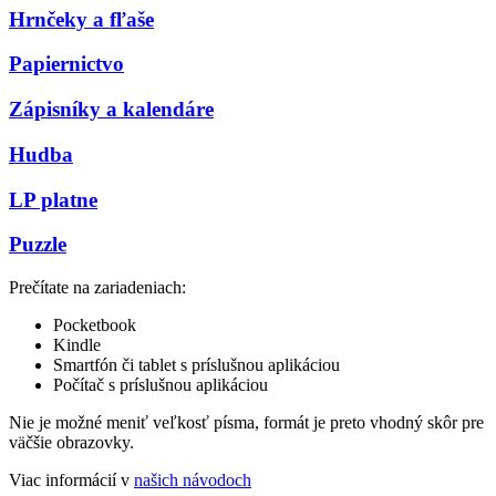
Hrnčeky a fľaše
Papiernictvo
Zápisníky a kalendáre
Hudba
LP platne
Puzzle
Prečítate na zariadeniach:
Pocketbook
Kindle
Smartfón či tablet s príslušnou aplikáciou
Počítač s príslušnou aplikáciou
Nie je možné meniť veľkosť písma, formát je preto vhodný skôr pre
väčšie obrazovky.
Viac informácií v
našich návodoch