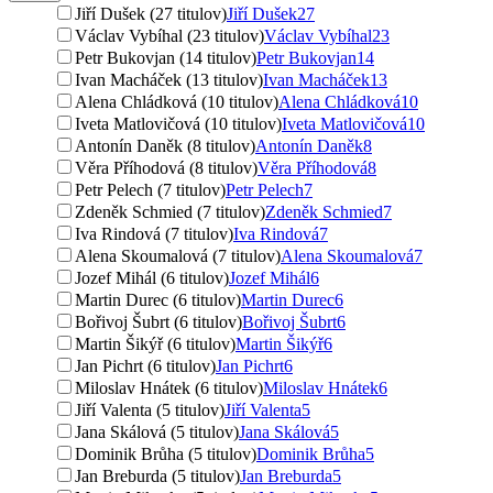
Jiří Dušek (27 titulov)
Jiří Dušek
27
Václav Vybíhal (23 titulov)
Václav Vybíhal
23
Petr Bukovjan (14 titulov)
Petr Bukovjan
14
Ivan Macháček (13 titulov)
Ivan Macháček
13
Alena Chládková (10 titulov)
Alena Chládková
10
Iveta Matlovičová (10 titulov)
Iveta Matlovičová
10
Antonín Daněk (8 titulov)
Antonín Daněk
8
Věra Příhodová (8 titulov)
Věra Příhodová
8
Petr Pelech (7 titulov)
Petr Pelech
7
Zdeněk Schmied (7 titulov)
Zdeněk Schmied
7
Iva Rindová (7 titulov)
Iva Rindová
7
Alena Skoumalová (7 titulov)
Alena Skoumalová
7
Jozef Mihál (6 titulov)
Jozef Mihál
6
Martin Durec (6 titulov)
Martin Durec
6
Bořivoj Šubrt (6 titulov)
Bořivoj Šubrt
6
Martin Šikýř (6 titulov)
Martin Šikýř
6
Jan Pichrt (6 titulov)
Jan Pichrt
6
Miloslav Hnátek (6 titulov)
Miloslav Hnátek
6
Jiří Valenta (5 titulov)
Jiří Valenta
5
Jana Skálová (5 titulov)
Jana Skálová
5
Dominik Brůha (5 titulov)
Dominik Brůha
5
Jan Breburda (5 titulov)
Jan Breburda
5