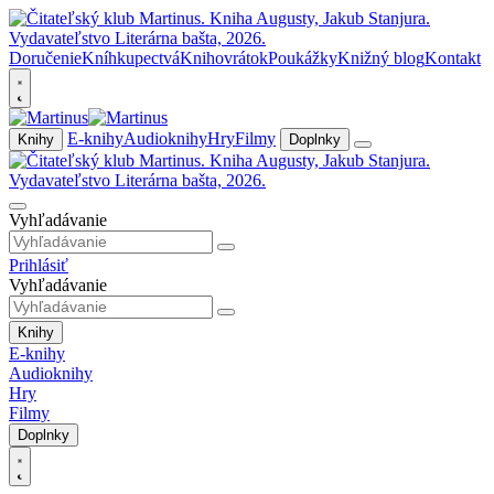
Doručenie
Kníhkupectvá
Knihovrátok
Poukážky
Knižný blog
Kontakt
E-knihy
Audioknihy
Hry
Filmy
Knihy
Doplnky
Vyhľadávanie
Prihlásiť
Vyhľadávanie
Knihy
E-knihy
Audioknihy
Hry
Filmy
Doplnky