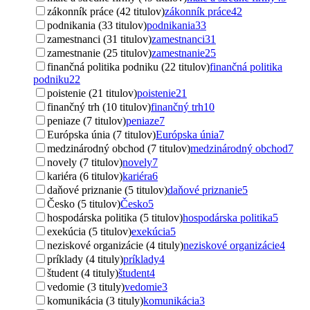
zákonník práce (42 titulov)
zákonník práce
42
podnikania (33 titulov)
podnikania
33
zamestnanci (31 titulov)
zamestnanci
31
zamestnanie (25 titulov)
zamestnanie
25
finančná politika podniku (22 titulov)
finančná politika
podniku
22
poistenie (21 titulov)
poistenie
21
finančný trh (10 titulov)
finančný trh
10
peniaze (7 titulov)
peniaze
7
Európska únia (7 titulov)
Európska únia
7
medzinárodný obchod (7 titulov)
medzinárodný obchod
7
novely (7 titulov)
novely
7
kariéra (6 titulov)
kariéra
6
daňové priznanie (5 titulov)
daňové priznanie
5
Česko (5 titulov)
Česko
5
hospodárska politika (5 titulov)
hospodárska politika
5
exekúcia (5 titulov)
exekúcia
5
neziskové organizácie (4 tituly)
neziskové organizácie
4
príklady (4 tituly)
príklady
4
študent (4 tituly)
študent
4
vedomie (3 tituly)
vedomie
3
komunikácia (3 tituly)
komunikácia
3