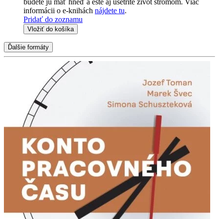
budete ju mať hneď a ešte aj ušetríte život stromom. Viac
informácii o e-knihách
nájdete tu
.
Pridať do zoznamu
Vložiť do košíka
Ďalšie formáty