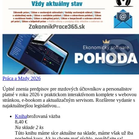
Práca a Mzdy 2026
Úplné znenia predpisov pre mzdových účtovníkov a personalistov
platné v roku 2026 v praktickom interaktívnom komplete s webovou
stránkou, e-bookom a aktualizačným servisom. Rozšírene vydanie s
najaktuálnejšou legislatívou...
Kniha
brožovaná väzba
8,40 €
Na sklade 2 ks
Túto knihu máme síce aktuálne na sklade, máme však už iba
posledné kusy. Ak ju chcete mať rýchlo, ponáhľajte sa!