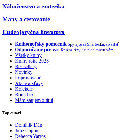
Náboženstvo a ezoterika
Mapy a cestovanie
Cudzojazyčná literatúra
Knihomoľský pomocník
Spýtajte sa Sherlocka, čo čítať
Odporúčame pre vás
Knižné tipy ušité na mieru vám
Všetky knihy
Knihy roka 2025
Bestsellery
Novinky
Pripravované
Akcie a zľavy
Kolekcie
BookTok
Mám záujem o titul
Top autori
Dominik Dán
Julie Caplin
Rebecca Yarros