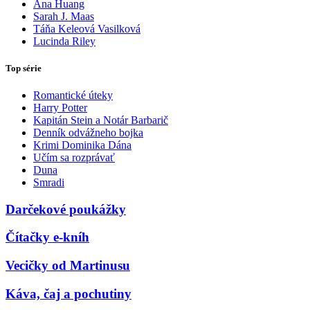
Ana Huang
Sarah J. Maas
Táňa Keleová Vasilková
Lucinda Riley
Top série
Romantické úteky
Harry Potter
Kapitán Stein a Notár Barbarič
Denník odvážneho bojka
Krimi Dominika Dána
Učím sa rozprávať
Duna
Smradi
Darčekové poukážky
Čítačky e-kníh
Vecičky od Martinusu
Káva, čaj a pochutiny