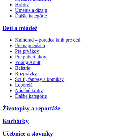
Hobby
Umenie a dizajn
Ďalšie kategórie
Deti a mládež
Knihorad – poradca kníh pre deti
Pre najmenších
Pre prvákov
Pre pubertiakov
Young Adult
Beletria
Rozprávky
Sci-fi, fantasy a komiksy
Leporelá
Náučné knihy
Ďalšie kategórie
Životopisy a reportáže
Kuchárky
Učebnice a slovníky