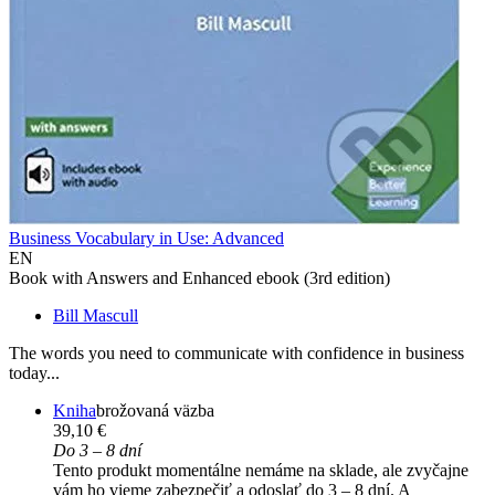
Business Vocabulary in Use: Advanced
EN
Book with Answers and Enhanced ebook (3rd edition)
Bill Mascull
The words you need to communicate with confidence in business
today...
Kniha
brožovaná väzba
39,10 €
Do 3 – 8 dní
Tento produkt momentálne nemáme na sklade, ale zvyčajne
vám ho vieme zabezpečiť a odoslať do 3 – 8 dní. A