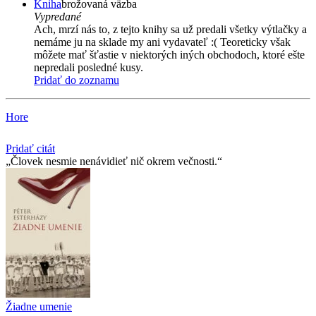
Kniha
brožovaná väzba
Vypredané
Ach, mrzí nás to, z tejto knihy sa už predali všetky výtlačky a
nemáme ju na sklade my ani vydavateľ :( Teoreticky však
môžete mať šťastie v niektorých iných obchodoch, ktoré ešte
nepredali posledné kusy.
Pridať do zoznamu
Hore
Pridať citát
Človek nesmie nenávidieť nič okrem večnosti.
Žiadne umenie