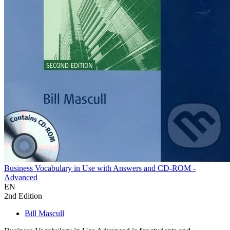
Business Vocabulary in Use with Answers and CD-ROM -
Advanced
EN
2nd Edition
Bill Mascull