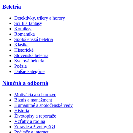
Beletria
Detektívky, trilery a horory
Sci-fi a fantasy
Komiksy
Romantika
Spoločenská beletria
Klasika
Historické
Slovenská beletria
Svetová beletria
Poézia
Ďalšie kategórie
Náučná a odborná
Motivácia a sebarozvoj
Biznis a manažment
Humanitné a spoločenské vedy
História
Životopisy a reportáže
Vzťahy a rodina
Zdravie a životný štýl
Počítače a internet