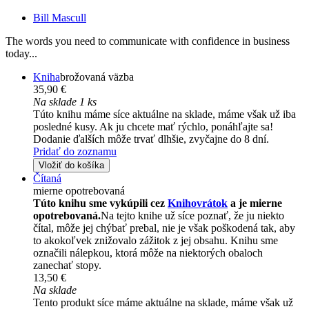
Bill Mascull
The words you need to communicate with confidence in business
today...
Kniha
brožovaná väzba
35,90 €
Na sklade 1 ks
Túto knihu máme síce aktuálne na sklade, máme však už iba
posledné kusy. Ak ju chcete mať rýchlo, ponáhľajte sa!
Dodanie ďalších môže trvať dlhšie, zvyčajne do 8 dní.
Pridať do zoznamu
Vložiť do košíka
Čítaná
mierne opotrebovaná
Túto knihu sme vykúpili cez
Knihovrátok
a je mierne
opotrebovaná.
Na tejto knihe už síce poznať, že ju niekto
čítal, môže jej chýbať prebal, nie je však poškodená tak, aby
to akokoľvek znižovalo zážitok z jej obsahu. Knihu sme
označili nálepkou, ktorá môže na niektorých obaloch
zanechať stopy.
13,50 €
Na sklade
Tento produkt síce máme aktuálne na sklade, máme však už