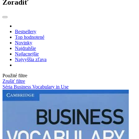
Zoradiť
Bestsellery
Top hodnotené
Novinky
Najdrahšie
Najlacnejšie
Najvyššia zľava
Použité filtre
Zrušiť filtre
Séria Business Vocabulary in Use