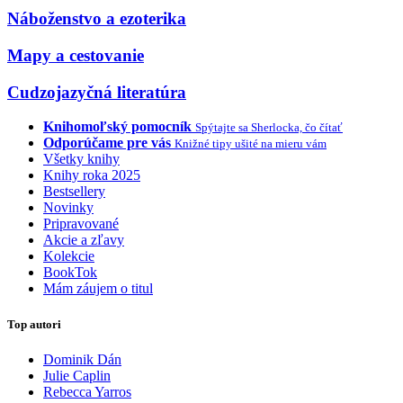
Náboženstvo a ezoterika
Mapy a cestovanie
Cudzojazyčná literatúra
Knihomoľský pomocník
Spýtajte sa Sherlocka, čo čítať
Odporúčame pre vás
Knižné tipy ušité na mieru vám
Všetky knihy
Knihy roka 2025
Bestsellery
Novinky
Pripravované
Akcie a zľavy
Kolekcie
BookTok
Mám záujem o titul
Top autori
Dominik Dán
Julie Caplin
Rebecca Yarros