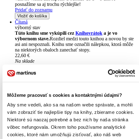
posnažíme sa aj trochu rýchlejšie!
Pridať do zoznamu
Vložiť do košíka
Čítaná
výborný stav
Túto knihu sme vykúpili cez
Knihovrátok
a je vo
výbornom stave.
Rozdiel medzi touto knihou a novou by ste
asi ani nespoznali. Knihu sme označili nálepkou, ktorá môže
na niektorých obaloch zanechať stopy.
22,60 €
Na sklade
Tento produkt síce máme aktuálne na sklade, máme však už
iba posledné kusy a ďalšie už nemá ani distribútor, preto je
možné, že bude onedlho úplne vypredaný. Ak ho chcete mať,
ponáhľajte sa!
Vložiť do košíka
Môžeme pracovať s cookies a kontaktnými údajmi?
Aby sme vedeli, ako sa na našom webe správate, a mohli
vám zobraziť tie najlepšie tipy na knihy, zbierame cookies.
Niektoré sú naozaj potrebné a bez nich by naša stránka
vôbec nefungovala. Okrem toho používame analytické
cookies, ktoré nám umožňujú zisťovať, ako náš web