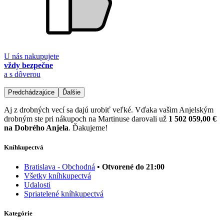
U nás nakupujete
vždy bezpečne
a s dôverou
Predchádzajúce
Ďalšie
Aj z drobných vecí sa dajú urobiť veľké. Vďaka vašim Anjelským
drobným ste pri nákupoch na Martinuse darovali už
1 502 059,00 €
na Dobrého Anjela
. Ďakujeme!
Kníhkupectvá
Bratislava - Obchodná
• Otvorené do 21:00
Všetky kníhkupectvá
Udalosti
Spriatelené kníhkupectvá
Kategórie