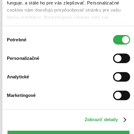
funguje, a stále ho pre vás zlepšovať. Personalizačné
cookies nám dovoľujú prispôsobovať stránku pre vašu
lepšiu orientáciu. Marketingové cookies nám zas
umožňujú zobrazenie relevantnej reklamy. Niektoré údaje
zdieľame aj s tretími stranami. Veľmi by nám pomohlo,
Výber
keby sme mohli používať všetky tieto cookies. Ďakujeme!
Potrebné
súhlasu
Personalizačné
Analytické
Marketingové
Zobraziť detaily