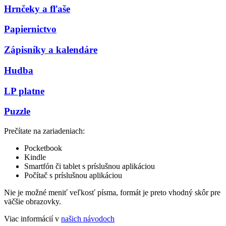
Hrnčeky a fľaše
Papiernictvo
Zápisníky a kalendáre
Hudba
LP platne
Puzzle
Prečítate na zariadeniach:
Pocketbook
Kindle
Smartfón či tablet s príslušnou aplikáciou
Počítač s príslušnou aplikáciou
Nie je možné meniť veľkosť písma, formát je preto vhodný skôr pre
väčšie obrazovky.
Viac informácií v
našich návodoch