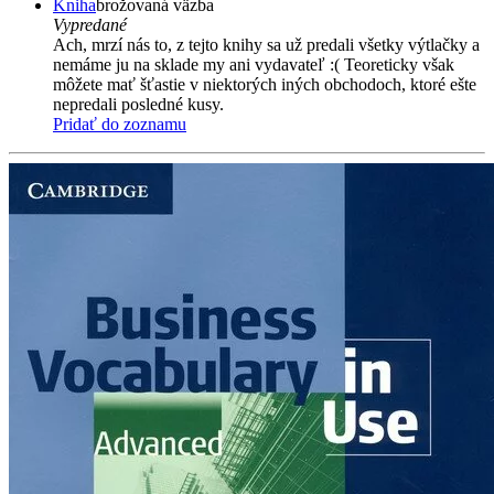
Kniha
brožovaná väzba
Vypredané
Ach, mrzí nás to, z tejto knihy sa už predali všetky výtlačky a
nemáme ju na sklade my ani vydavateľ :( Teoreticky však
môžete mať šťastie v niektorých iných obchodoch, ktoré ešte
nepredali posledné kusy.
Pridať do zoznamu