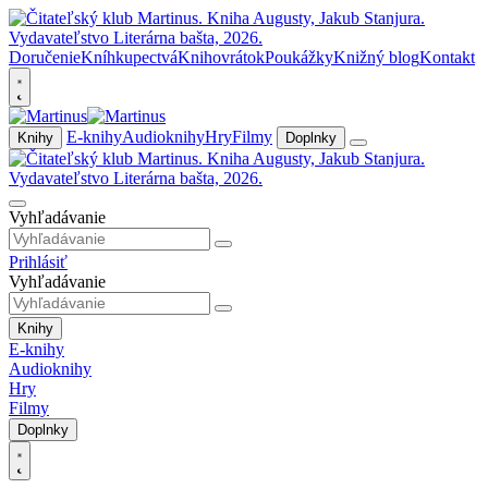
Doručenie
Kníhkupectvá
Knihovrátok
Poukážky
Knižný blog
Kontakt
E-knihy
Audioknihy
Hry
Filmy
Knihy
Doplnky
Vyhľadávanie
Prihlásiť
Vyhľadávanie
Knihy
E-knihy
Audioknihy
Hry
Filmy
Doplnky