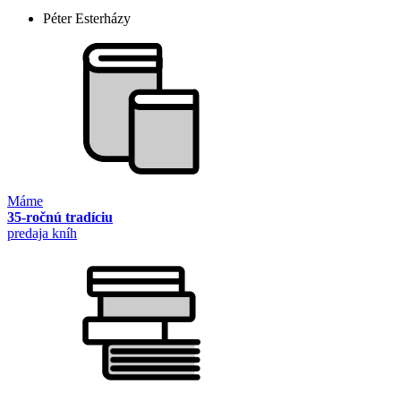
Péter Esterházy
Máme
35-ročnú tradíciu
predaja kníh