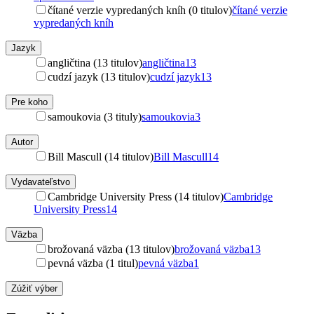
čítané verzie vypredaných kníh (0 titulov)
čítané verzie
vypredaných kníh
Jazyk
angličtina (13 titulov)
angličtina
13
cudzí jazyk (13 titulov)
cudzí jazyk
13
Pre koho
samoukovia (3 tituly)
samoukovia
3
Autor
Bill Mascull (14 titulov)
Bill Mascull
14
Vydavateľstvo
Cambridge University Press (14 titulov)
Cambridge
University Press
14
Väzba
brožovaná väzba (13 titulov)
brožovaná väzba
13
pevná väzba (1 titul)
pevná väzba
1
Zúžiť výber