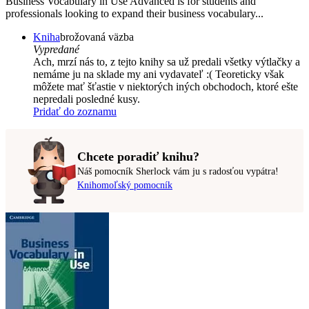
Business Vocabulary in Use Advanced is for students and
professionals looking to expand their business vocabulary...
Kniha
brožovaná väzba
Vypredané
Ach, mrzí nás to, z tejto knihy sa už predali všetky výtlačky a
nemáme ju na sklade my ani vydavateľ :( Teoreticky však
môžete mať šťastie v niektorých iných obchodoch, ktoré ešte
nepredali posledné kusy.
Pridať do zoznamu
Chcete poradiť knihu?
Náš pomocník Sherlock vám ju s radosťou vypátra!
Knihomoľský pomocník