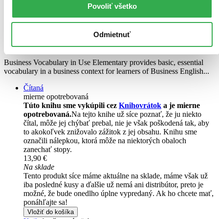
Povoliť všetko
Business Vocabulary in Use - Elementary
EN
Odmietnuť
Bill Mascull
Business Vocabulary in Use Elementary provides basic, essential
vocabulary in a business context for learners of Business English...
Čítaná
mierne opotrebovaná
Túto knihu sme vykúpili cez
Knihovrátok
a je mierne
opotrebovaná.
Na tejto knihe už síce poznať, že ju niekto
čítal, môže jej chýbať prebal, nie je však poškodená tak, aby
to akokoľvek znižovalo zážitok z jej obsahu. Knihu sme
označili nálepkou, ktorá môže na niektorých obaloch
zanechať stopy.
13,90 €
Na sklade
Tento produkt síce máme aktuálne na sklade, máme však už
iba posledné kusy a ďalšie už nemá ani distribútor, preto je
možné, že bude onedlho úplne vypredaný. Ak ho chcete mať,
ponáhľajte sa!
Vložiť do košíka