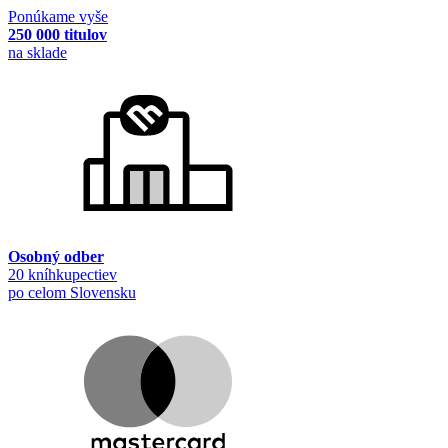
Ponúkame vyše
250 000 titulov
na sklade
Osobný odber
20 kníhkupectiev
po celom Slovensku