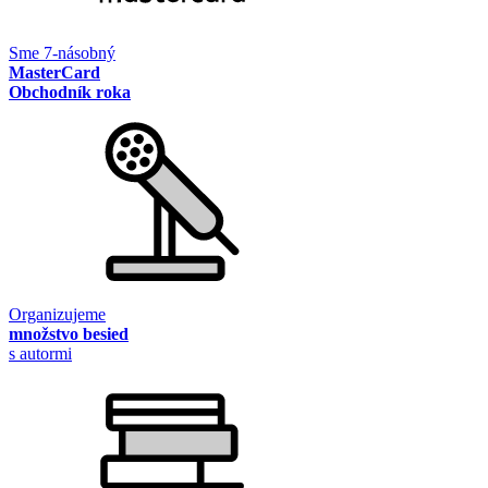
Sme 7-násobný
MasterCard
Obchodník roka
Organizujeme
množstvo besied
s autormi