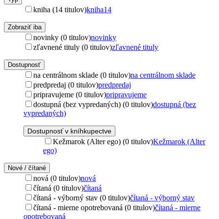
kniha (14 titulov)
kniha
14
Zobraziť iba
novinky (0 titulov)
novinky
zľavnené tituly (0 titulov)
zľavnené tituly
Dostupnosť
na centrálnom sklade (0 titulov)
na centrálnom sklade
predpredaj (0 titulov)
predpredaj
pripravujeme (0 titulov)
pripravujeme
dostupná (bez vypredaných) (0 titulov)
dostupná (bez
vypredaných)
Dostupnosť v kníhkupectve
Kežmarok (Alter ego) (0 titulov)
Kežmarok (Alter
ego)
Nové / čítané
nová (0 titulov)
nová
čítaná (0 titulov)
čítaná
čítaná - výborný stav (0 titulov)
čítaná - výborný stav
čítaná - mierne opotrebovaná (0 titulov)
čítaná - mierne
opotrebovaná