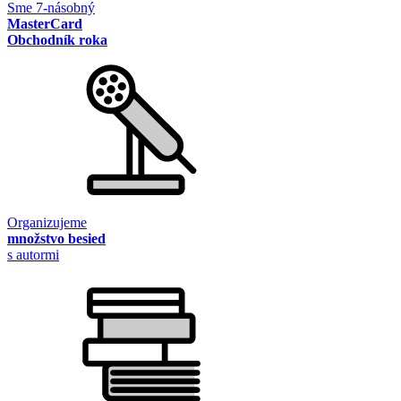
Sme 7-násobný
MasterCard
Obchodník roka
Organizujeme
množstvo besied
s autormi