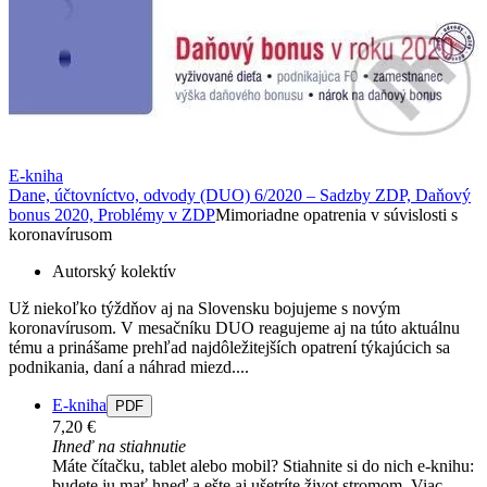
E-kniha
Dane, účtovníctvo, odvody (DUO) 6/2020 – Sadzby ZDP, Daňový
bonus 2020, Problémy v ZDP
Mimoriadne opatrenia v súvislosti s
koronavírusom
Autorský kolektív
Už niekoľko týždňov aj na Slovensku bojujeme s novým
koronavírusom. V mesačníku DUO reagujeme aj na túto aktuálnu
tému a prinášame prehľad najdôležitejších opatrení týkajúcich sa
podnikania, daní a náhrad miezd....
E-kniha
PDF
7,20 €
Ihneď na stiahnutie
Máte čítačku, tablet alebo mobil? Stiahnite si do nich e-knihu:
budete ju mať hneď a ešte aj ušetríte život stromom. Viac