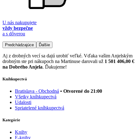
U nás nakupujete
vždy bezpečne
a s dôverou
Predchádzajúce
Ďalšie
Aj z drobných vecí sa dajú urobiť veľké. Vďaka vašim Anjelským
drobným ste pri nákupoch na Martinuse darovali už
1 501 406,00 €
na Dobrého Anjela
. Ďakujeme!
Kníhkupectvá
Bratislava - Obchodná
• Otvorené do 21:00
Všetky kníhkupectvá
Udalosti
Spriatelené kníhkupectvá
Kategórie
Knihy
E-knihy