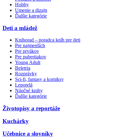
Hobby
Umenie a dizajn
Ďalšie kategórie
Deti a mládež
Knihorad – poradca kníh pre deti
Pre najmenších
Pre prvákov
Pre pubertiakov
Young Adult
Beletria
Rozprávky
Sci-fi, fantasy a komiksy
Leporelá
Náučné knihy
Ďalšie kategórie
Životopisy a reportáže
Kuchárky
Učebnice a slovníky