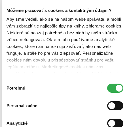
Môžeme pracovať s cookies a kontaktnými údajmi?
Aby sme vedeli, ako sa na našom webe správate, a mohli
vám zobraziť tie najlepšie tipy na knihy, zbierame cookies.
Niektoré sú naozaj potrebné a bez nich by naša stránka
vôbec nefungovala. Okrem toho používame analytické
cookies, ktoré nám umožňujú zisťovať, ako náš web
funguje, a stále ho pre vás zlepšovať. Personalizačné
cookies nám dovoľujú prispôsobovať stránku pre vašu
lepšiu orientáciu. Marketingové cookies nám zas
umožňujú zobrazenie relevantnej reklamy. Niektoré údaje
zdieľame aj s tretími stranami. Veľmi by nám pomohlo,
Výber
keby sme mohli používať všetky tieto cookies. Ďakujeme!
Potrebné
súhlasu
Dane, účtovníctvo, odvody 10/2019
Zákon o dani z príjmov -
zmenyRekreácie zamestnancov - uplatňovanieCestovné náhrady
podnikateľa
Personalizačné
Zákon o dani z príjmov nemal, na rozdiel od predchádzajúcich
rokov, rozsiahlejšiu novelu účinnú od 1. januára 2019, od tohto
dátumu mal len niekoľko čiastkových noviel vykonaných v rámci
Analytické
iných zákonov. V tomto trende sa pokračuje aj...