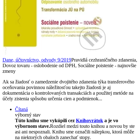
Dane, účtovníctvo, odvody 9/2019
Pravidlá cezhraničného zdanenia,
Dovoz tovaru - oslobodenie od DPH, Sociálne poistenie - najnovšie
zmeny
Ak sa žiadosť o zamedzenie dvojitého zdanenia týka transferového
oceňovania povinnou náležitosťou takejto žiadosti je aj
dokumentácia o kontrolovaných transakciách a použitej metóde na
účely zistenia spôsobu určenia cien a podmienok...
Čítaná
výborný stav
Túto knihu sme vykúpili cez
Knihovrátok
a je vo
výbornom stave.
Rozdiel medzi touto knihou a novou by ste
asi ani nespoznali. Knihu sme označili nálepkou, ktorá môže
na niektorých obaloch zanechať stopy.