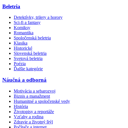
Beletria
Detektívky, trilery a horory
Sci-fi a fantasy
Komiksy
Romantika
Spoločenská beletria
Klasika
Historické
Slovenská beletria
Svetová beletria
Poézia
Ďalšie kategórie
Náučná a odborná
Motivácia a sebarozvoj
Biznis a manažment
Humanitné a spoločenské vedy
História
Životopisy a reportáže
Vzťahy a rodina
Zdravie a životný štýl
Počítače a internet