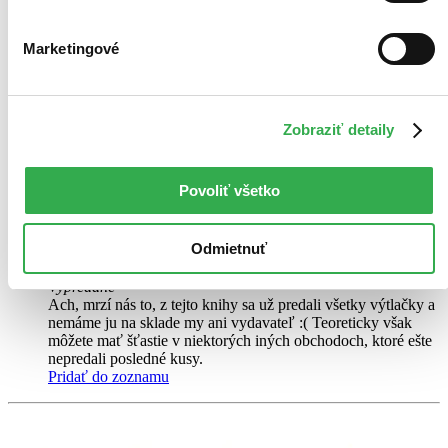
Čítaná
Marketingové
výborný stav
Túto knihu sme vykúpili cez
Knihovrátok
a je vo
výbornom stave.
Rozdiel medzi touto knihou a novou by ste
asi ani nespoznali. Knihu sme označili nálepkou, ktorá môže
na niektorých obaloch zanechať stopy.
Zobraziť detaily
3,30 €
Na sklade
Tento produkt síce máme aktuálne na sklade, máme však už
Povoliť všetko
iba posledné kusy a ďalšie už nemá ani distribútor, preto je
možné, že bude onedlho úplne vypredaný. Ak ho chcete mať,
ponáhľajte sa!
Odmietnuť
Vložiť do košíka
Kniha
brožovaná väzba
Vypredané
Ach, mrzí nás to, z tejto knihy sa už predali všetky výtlačky a
nemáme ju na sklade my ani vydavateľ :( Teoreticky však
môžete mať šťastie v niektorých iných obchodoch, ktoré ešte
nepredali posledné kusy.
Pridať do zoznamu