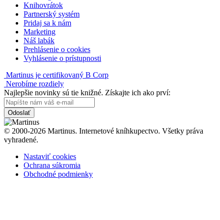
Knihovrátok
Partnerský systém
Pridaj sa k nám
Marketing
Náš labák
Prehlásenie o cookies
Vyhlásenie o prístupnosti
Martinus je certifikovaný B Corp
Nerobíme rozdiely
Najlepšie novinky sú tie knižné. Získajte ich ako prví:
Odoslať
© 2000-2026 Martinus. Internetové kníhkupectvo. Všetky práva
vyhradené.
Nastaviť cookies
Ochrana súkromia
Obchodné podmienky