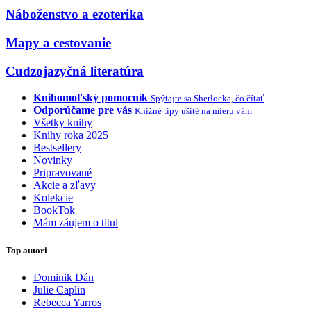
Náboženstvo a ezoterika
Mapy a cestovanie
Cudzojazyčná literatúra
Knihomoľský pomocník
Spýtajte sa Sherlocka, čo čítať
Odporúčame pre vás
Knižné tipy ušité na mieru vám
Všetky knihy
Knihy roka 2025
Bestsellery
Novinky
Pripravované
Akcie a zľavy
Kolekcie
BookTok
Mám záujem o titul
Top autori
Dominik Dán
Julie Caplin
Rebecca Yarros