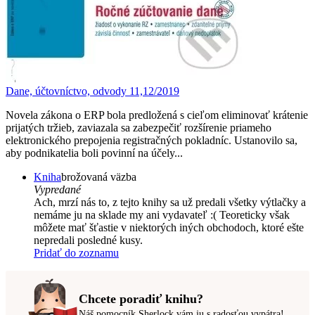
Dane, účtovníctvo, odvody 11,12/2019
Novela zákona o ERP bola predložená s cieľom eliminovať krátenie
prijatých tržieb, zaviazala sa zabezpečiť rozšírenie priameho
elektronického prepojenia registračných pokladníc. Ustanovilo sa,
aby podnikatelia boli povinní na účely...
Kniha
brožovaná väzba
Vypredané
Ach, mrzí nás to, z tejto knihy sa už predali všetky výtlačky a
nemáme ju na sklade my ani vydavateľ :( Teoreticky však
môžete mať šťastie v niektorých iných obchodoch, ktoré ešte
nepredali posledné kusy.
Pridať do zoznamu
Chcete poradiť knihu?
Náš pomocník Sherlock vám ju s radosťou vypátra!