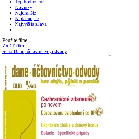
Top hodnotené
Novinky
Najdrahšie
Najlacnejšie
Najvyššia zľava
Použité filtre
Zrušiť filtre
Séria Dane, účtovníctvo, odvody