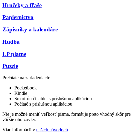
Hrnčeky a fľaše
Papiernictvo
Zápisníky a kalendáre
Hudba
LP platne
Puzzle
Prečítate na zariadeniach:
Pocketbook
Kindle
Smartfón či tablet s príslušnou aplikáciou
Počítač s príslušnou aplikáciou
Nie je možné meniť veľkosť písma, formát je preto vhodný skôr pre
väčšie obrazovky.
Viac informácií v
našich návodoch