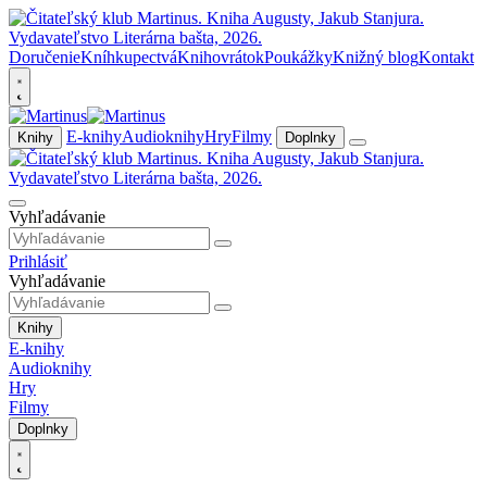
Doručenie
Kníhkupectvá
Knihovrátok
Poukážky
Knižný blog
Kontakt
E-knihy
Audioknihy
Hry
Filmy
Knihy
Doplnky
Vyhľadávanie
Prihlásiť
Vyhľadávanie
Knihy
E-knihy
Audioknihy
Hry
Filmy
Doplnky