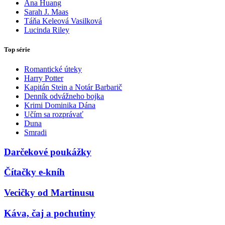
Ana Huang
Sarah J. Maas
Táňa Keleová Vasilková
Lucinda Riley
Top série
Romantické úteky
Harry Potter
Kapitán Stein a Notár Barbarič
Denník odvážneho bojka
Krimi Dominika Dána
Učím sa rozprávať
Duna
Smradi
Darčekové poukážky
Čítačky e-kníh
Vecičky od Martinusu
Káva, čaj a pochutiny