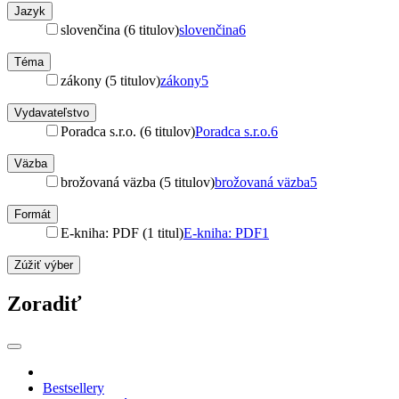
Jazyk
slovenčina (6 titulov)
slovenčina
6
Téma
zákony (5 titulov)
zákony
5
Vydavateľstvo
Poradca s.r.o. (6 titulov)
Poradca s.r.o.
6
Väzba
brožovaná väzba (5 titulov)
brožovaná väzba
5
Formát
E-kniha: PDF (1 titul)
E-kniha: PDF
1
Zúžiť výber
Zoradiť
Bestsellery