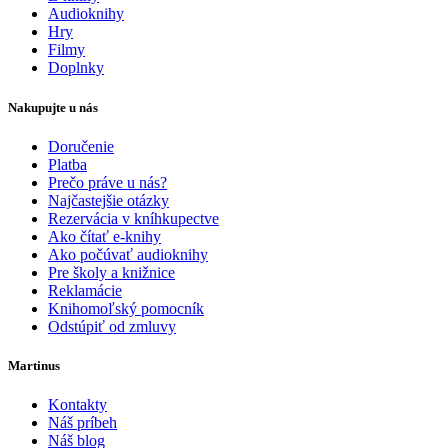
Audioknihy
Hry
Filmy
Doplnky
Nakupujte u nás
Doručenie
Platba
Prečo práve u nás?
Najčastejšie otázky
Rezervácia v kníhkupectve
Ako čítať e-knihy
Ako počúvať audioknihy
Pre školy a knižnice
Reklamácie
Knihomoľský pomocník
Odstúpiť od zmluvy
Martinus
Kontakty
Náš príbeh
Náš blog