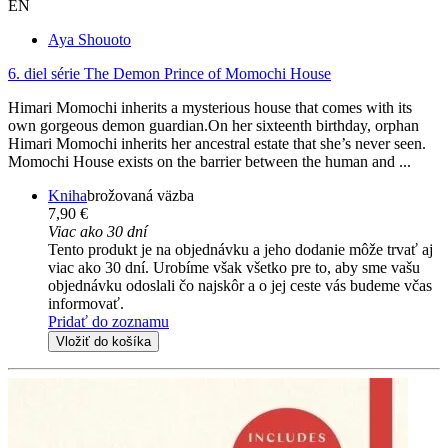
EN
Aya Shouoto
6. diel série
The Demon Prince of Momochi House
Himari Momochi inherits a mysterious house that comes with its
own gorgeous demon guardian.On her sixteenth birthday, orphan
Himari Momochi inherits her ancestral estate that she’s never seen.
Momochi House exists on the barrier between the human and ...
Kniha
brožovaná väzba
7,90 €
Viac ako 30 dní
Tento produkt je na objednávku a jeho dodanie môže trvať aj
viac ako 30 dní. Urobíme však všetko pre to, aby sme vašu
objednávku odoslali čo najskôr a o jej ceste vás budeme včas
informovať.
Pridať do zoznamu
Vložiť do košíka