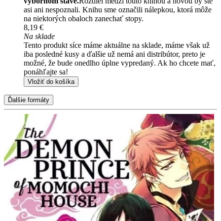
výbornom stave.
Rozdiel medzi touto knihou a novou by ste
asi ani nespoznali. Knihu sme označili nálepkou, ktorá môže
na niektorých obaloch zanechať stopy.
8,19 €
Na sklade
Tento produkt síce máme aktuálne na sklade, máme však už
iba posledné kusy a ďalšie už nemá ani distribútor, preto je
možné, že bude onedlho úplne vypredaný. Ak ho chcete mať,
ponáhľajte sa!
Vložiť do košíka
Ďalšie formáty