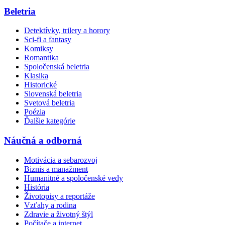
Beletria
Detektívky, trilery a horory
Sci-fi a fantasy
Komiksy
Romantika
Spoločenská beletria
Klasika
Historické
Slovenská beletria
Svetová beletria
Poézia
Ďalšie kategórie
Náučná a odborná
Motivácia a sebarozvoj
Biznis a manažment
Humanitné a spoločenské vedy
História
Životopisy a reportáže
Vzťahy a rodina
Zdravie a životný štýl
Počítače a internet