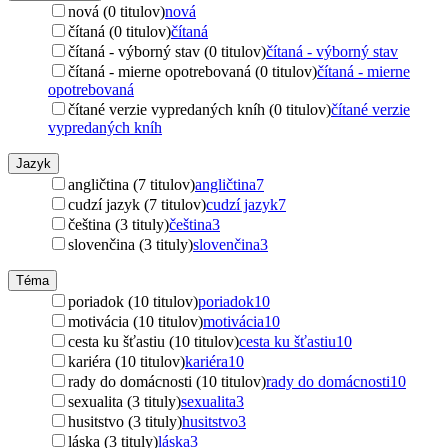
nová (0 titulov)
nová
čítaná (0 titulov)
čítaná
čítaná - výborný stav (0 titulov)
čítaná - výborný stav
čítaná - mierne opotrebovaná (0 titulov)
čítaná - mierne
opotrebovaná
čítané verzie vypredaných kníh (0 titulov)
čítané verzie
vypredaných kníh
Jazyk
angličtina (7 titulov)
angličtina
7
cudzí jazyk (7 titulov)
cudzí jazyk
7
čeština (3 tituly)
čeština
3
slovenčina (3 tituly)
slovenčina
3
Téma
poriadok (10 titulov)
poriadok
10
motivácia (10 titulov)
motivácia
10
cesta ku šťastiu (10 titulov)
cesta ku šťastiu
10
kariéra (10 titulov)
kariéra
10
rady do domácnosti (10 titulov)
rady do domácnosti
10
sexualita (3 tituly)
sexualita
3
husitstvo (3 tituly)
husitstvo
3
láska (3 tituly)
láska
3