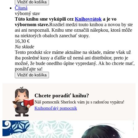
Vložiť do košíka
Čítaná
výborný stav
Túto knihu sme vykúpili cez
Knihovrátok
a je vo
výbornom stave.
Rozdiel medzi touto knihou a novou by ste
asi ani nespoznali. Knihu sme označili nálepkou, ktorá môže
na niektorých obaloch zanechať stopy.
16,30 €
Na sklade
Tento produkt síce máme aktuálne na sklade, máme však už
iba posledné kusy a ďalšie už nemá ani distribútor, preto je
možné, že bude onedlho úplne vypredaný. Ak ho chcete mať,
ponáhľajte sa!
Vložiť do košíka
Chcete poradiť knihu?
Náš pomocník Sherlock vám ju s radosťou vypátra!
Knihomoľský pomocník