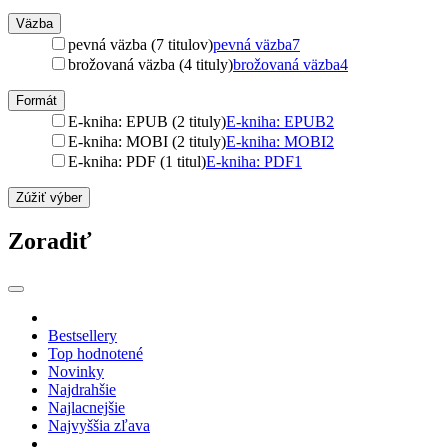
Väzba
pevná väzba (7 titulov)
pevná väzba
7
brožovaná väzba (4 tituly)
brožovaná väzba
4
Formát
E-kniha: EPUB (2 tituly)
E-kniha: EPUB
2
E-kniha: MOBI (2 tituly)
E-kniha: MOBI
2
E-kniha: PDF (1 titul)
E-kniha: PDF
1
Zúžiť výber
Zoradiť
Bestsellery
Top hodnotené
Novinky
Najdrahšie
Najlacnejšie
Najvyššia zľava