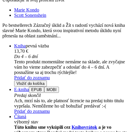
Marie Kondo
Scott Sonenshein
Po bestsellerech Zázračný úklid a Žít s radostí vychází nová kniha
slavné Marie Kondo, která svou inspirativní metodu úklidu nyní
přenesla na oblast zaměstnání...
Kniha
pevná väzba
13,70 €
Do 4 – 6 dní
Tento produkt momentálne nemáme na sklade, ale zvyčajne
vám ho vieme zabezpečiť a odoslať do 4 – 6 dní. A
posnažíme sa aj trochu rýchlejšie!
Pridať do zoznamu
Vložiť do košíka
E-kniha
EPUB
MOBI
Predaj skončil
Ach, mrzí nás to, ale platnosť licencie na predaj tohto titulu
vypršala. Nemôžeme ho už bohužiaľ predávať :-(
Pridať do zoznamu
Čítaná
výborný stav
Túto knihu sme vykúpili cez
Knihovrátok
a je vo