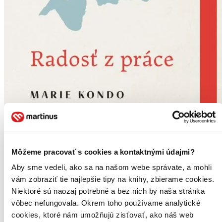
Môžeme pracovať s cookies a kontaktnými údajmi?
Aby sme vedeli, ako sa na našom webe správate, a mohli
Radosť z práce
Zorganizujte si svoj profesný život
vám zobraziť tie najlepšie tipy na knihy, zbierame cookies.
Marie Kondo
Niektoré sú naozaj potrebné a bez nich by naša stránka
Scott Sonenshein
vôbec nefungovala. Okrem toho používame analytické
Metóda KonMari v kombinácii s poznatkami plynúcimi z rôznych
cookies, ktoré nám umožňujú zisťovať, ako náš web