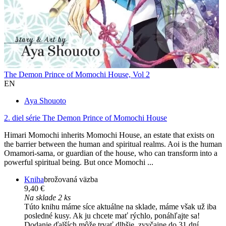
The Demon Prince of Momochi House, Vol 2
EN
Aya Shouoto
2. diel série
The Demon Prince of Momochi House
Himari Momochi inherits Momochi House, an estate that exists on
the barrier between the human and spiritual realms. Aoi is the human
Omamori-sama, or guardian of the house, who can transform into a
powerful spiritual being. But once Momochi ...
Kniha
brožovaná väzba
9,40 €
Na sklade 2 ks
Túto knihu máme síce aktuálne na sklade, máme však už iba
posledné kusy. Ak ju chcete mať rýchlo, ponáhľajte sa!
Dodanie ďalších môže trvať dlhšie, zvyčajne do 31 dní.