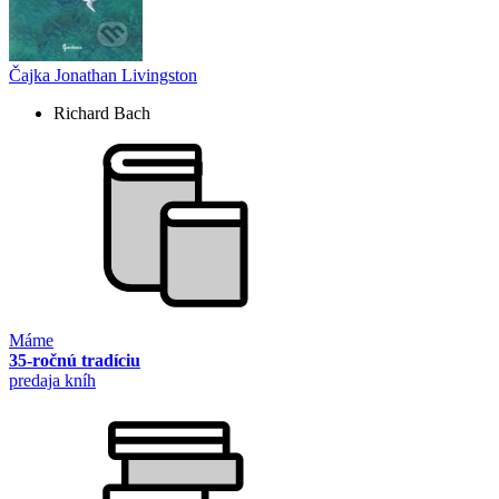
Čajka Jonathan Livingston
Richard Bach
Máme
35-ročnú tradíciu
predaja kníh