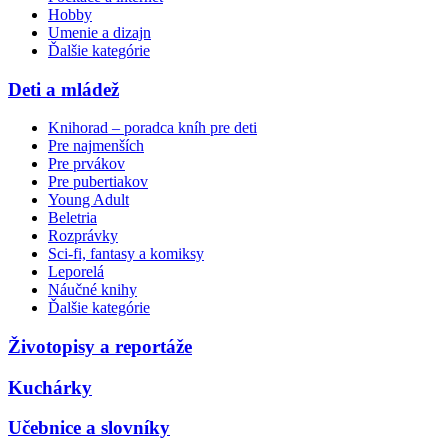
Hobby
Umenie a dizajn
Ďalšie kategórie
Deti a mládež
Knihorad – poradca kníh pre deti
Pre najmenších
Pre prvákov
Pre pubertiakov
Young Adult
Beletria
Rozprávky
Sci-fi, fantasy a komiksy
Leporelá
Náučné knihy
Ďalšie kategórie
Životopisy a reportáže
Kuchárky
Učebnice a slovníky