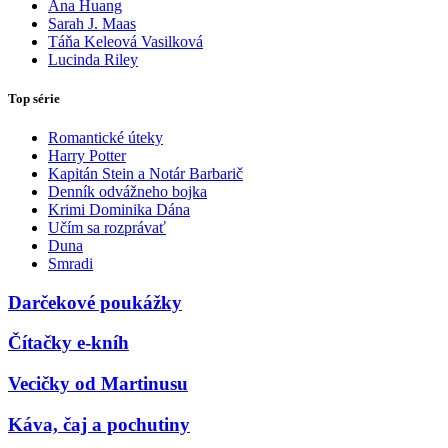
Ana Huang
Sarah J. Maas
Táňa Keleová Vasilková
Lucinda Riley
Top série
Romantické úteky
Harry Potter
Kapitán Stein a Notár Barbarič
Denník odvážneho bojka
Krimi Dominika Dána
Učím sa rozprávať
Duna
Smradi
Darčekové poukážky
Čítačky e-kníh
Vecičky od Martinusu
Káva, čaj a pochutiny