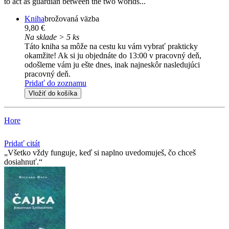
to act as guardian between the two worlds...
Kniha
brožovaná väzba
9,80 €
Na sklade > 5 ks
Táto kniha sa môže na cestu ku vám vybrať prakticky
okamžite! Ak si ju objednáte do 13:00 v pracovný deň,
odošleme vám ju ešte dnes, inak najneskôr nasledujúci
pracovný deň.
Pridať do zoznamu
Vložiť do košíka
Hore
Pridať citát
Všetko vždy funguje, keď si naplno uvedomuješ, čo chceš
dosiahnuť.