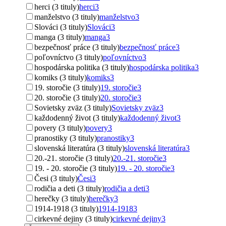
herci (3 tituly)
herci
3
manželstvo (3 tituly)
manželstvo
3
Slováci (3 tituly)
Slováci
3
manga (3 tituly)
manga
3
bezpečnosť práce (3 tituly)
bezpečnosť práce
3
poľovníctvo (3 tituly)
poľovníctvo
3
hospodárska politika (3 tituly)
hospodárska politika
3
komiks (3 tituly)
komiks
3
19. storočie (3 tituly)
19. storočie
3
20. storočie (3 tituly)
20. storočie
3
Sovietsky zväz (3 tituly)
Sovietsky zväz
3
každodenný život (3 tituly)
každodenný život
3
povery (3 tituly)
povery
3
pranostiky (3 tituly)
pranostiky
3
slovenská literatúra (3 tituly)
slovenská literatúra
3
20.-21. storočie (3 tituly)
20.-21. storočie
3
19. - 20. storočie (3 tituly)
19. - 20. storočie
3
Česi (3 tituly)
Česi
3
rodičia a deti (3 tituly)
rodičia a deti
3
herečky (3 tituly)
herečky
3
1914-1918 (3 tituly)
1914-1918
3
cirkevné dejiny (3 tituly)
cirkevné dejiny
3