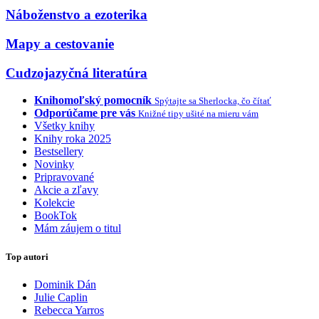
Náboženstvo a ezoterika
Mapy a cestovanie
Cudzojazyčná literatúra
Knihomoľský pomocník
Spýtajte sa Sherlocka, čo čítať
Odporúčame pre vás
Knižné tipy ušité na mieru vám
Všetky knihy
Knihy roka 2025
Bestsellery
Novinky
Pripravované
Akcie a zľavy
Kolekcie
BookTok
Mám záujem o titul
Top autori
Dominik Dán
Julie Caplin
Rebecca Yarros