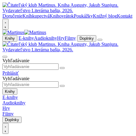
Doručenie
Kníhkupectvá
Knihovrátok
Poukážky
Knižný blog
Kontakt
E-knihy
Audioknihy
Hry
Filmy
Knihy
Doplnky
Vyhľadávanie
Prihlásiť
Vyhľadávanie
Knihy
E-knihy
Audioknihy
Hry
Filmy
Doplnky