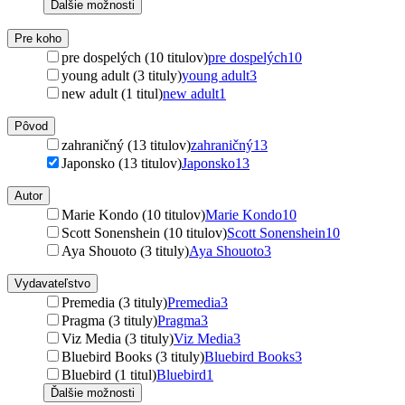
Ďalšie možnosti
Pre koho
pre dospelých (10 titulov)
pre dospelých
10
young adult (3 tituly)
young adult
3
new adult (1 titul)
new adult
1
Pôvod
zahraničný (13 titulov)
zahraničný
13
Japonsko (13 titulov)
Japonsko
13
Autor
Marie Kondo (10 titulov)
Marie Kondo
10
Scott Sonenshein (10 titulov)
Scott Sonenshein
10
Aya Shouoto (3 tituly)
Aya Shouoto
3
Vydavateľstvo
Premedia (3 tituly)
Premedia
3
Pragma (3 tituly)
Pragma
3
Viz Media (3 tituly)
Viz Media
3
Bluebird Books (3 tituly)
Bluebird Books
3
Bluebird (1 titul)
Bluebird
1
Ďalšie možnosti