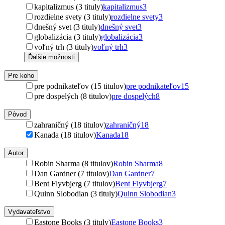
kapitalizmus (3 tituly)
kapitalizmus
3
rozdielne svety (3 tituly)
rozdielne svety
3
dnešný svet (3 tituly)
dnešný svet
3
globalizácia (3 tituly)
globalizácia
3
voľný trh (3 tituly)
voľný trh
3
Ďalšie možnosti
Pre koho
pre podnikateľov (15 titulov)
pre podnikateľov
15
pre dospelých (8 titulov)
pre dospelých
8
Pôvod
zahraničný (18 titulov)
zahraničný
18
Kanada (18 titulov)
Kanada
18
Autor
Robin Sharma (8 titulov)
Robin Sharma
8
Dan Gardner (7 titulov)
Dan Gardner
7
Bent Flyvbjerg (7 titulov)
Bent Flyvbjerg
7
Quinn Slobodian (3 tituly)
Quinn Slobodian
3
Vydavateľstvo
Eastone Books (3 tituly)
Eastone Books
3