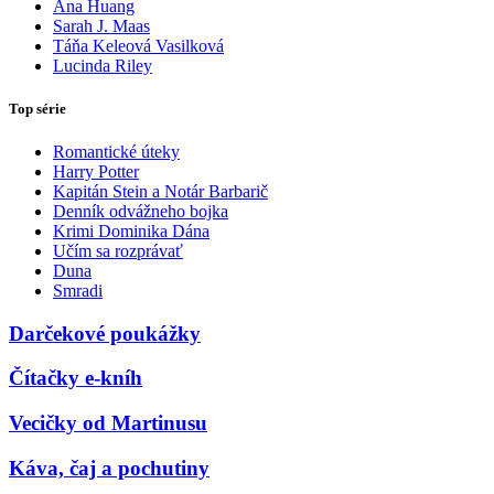
Ana Huang
Sarah J. Maas
Táňa Keleová Vasilková
Lucinda Riley
Top série
Romantické úteky
Harry Potter
Kapitán Stein a Notár Barbarič
Denník odvážneho bojka
Krimi Dominika Dána
Učím sa rozprávať
Duna
Smradi
Darčekové poukážky
Čítačky e-kníh
Vecičky od Martinusu
Káva, čaj a pochutiny