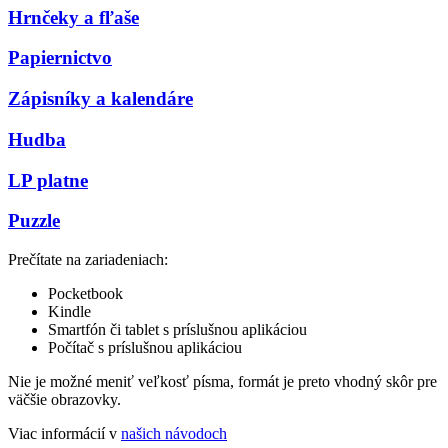
Hrnčeky a fľaše
Papiernictvo
Zápisníky a kalendáre
Hudba
LP platne
Puzzle
Prečítate na zariadeniach:
Pocketbook
Kindle
Smartfón či tablet s príslušnou aplikáciou
Počítač s príslušnou aplikáciou
Nie je možné meniť veľkosť písma, formát je preto vhodný skôr pre
väčšie obrazovky.
Viac informácií v
našich návodoch