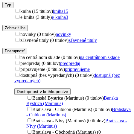
Typ
kniha (15 titulov)
kniha
15
e-kniha (3 tituly)
e-kniha
3
Zobraziť iba
novinky (0 titulov)
novinky
zľavnené tituly (0 titulov)
zľavnené tituly
Dostupnosť
na centrálnom sklade (0 titulov)
na centrálnom sklade
predpredaj (0 titulov)
predpredaj
pripravujeme (0 titulov)
pripravujeme
dostupná (bez vypredaných) (0 titulov)
dostupná (bez
vypredaných)
Dostupnosť v kníhkupectve
Banská Bystrica (Martinus) (0 titulov)
Banská
Bystrica (Martinus)
Bratislava - Cubicon (Martinus) (0 titulov)
Bratislava
- Cubicon (Martinus)
Bratislava - Nivy (Martinus) (0 titulov)
Bratislava -
Nivy (Martinus)
Bratislava - Obchodná (Martinus) (0