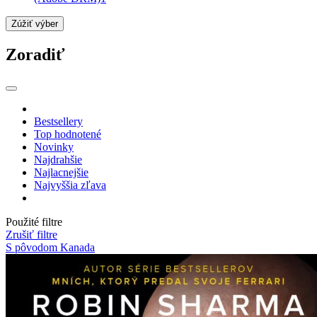
Zúžiť výber
Zoradiť
Bestsellery
Top hodnotené
Novinky
Najdrahšie
Najlacnejšie
Najvyššia zľava
Použité filtre
Zrušiť filtre
S pôvodom Kanada