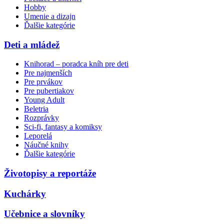
Hobby
Umenie a dizajn
Ďalšie kategórie
Deti a mládež
Knihorad – poradca kníh pre deti
Pre najmenších
Pre prvákov
Pre pubertiakov
Young Adult
Beletria
Rozprávky
Sci-fi, fantasy a komiksy
Leporelá
Náučné knihy
Ďalšie kategórie
Životopisy a reportáže
Kuchárky
Učebnice a slovníky