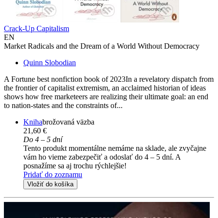
Crack-Up Capitalism
EN
Market Radicals and the Dream of a World Without Democracy
Quinn Slobodian
A Fortune best nonfiction book of 2023In a revelatory dispatch from
the frontier of capitalist extremism, an acclaimed historian of ideas
shows how free marketeers are realizing their ultimate goal: an end
to nation-states and the constraints of...
Kniha
brožovaná väzba
21,60 €
Do 4 – 5 dní
Tento produkt momentálne nemáme na sklade, ale zvyčajne
vám ho vieme zabezpečiť a odoslať do 4 – 5 dní. A
posnažíme sa aj trochu rýchlejšie!
Pridať do zoznamu
Vložiť do košíka