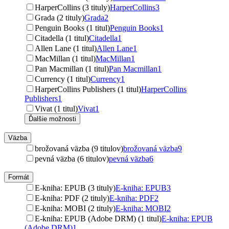
HarperCollins (3 tituly)
HarperCollins
3
Grada (2 tituly)
Grada
2
Penguin Books (1 titul)
Penguin Books
1
Citadella (1 titul)
Citadella
1
Allen Lane (1 titul)
Allen Lane
1
MacMillan (1 titul)
MacMillan
1
Pan Macmillan (1 titul)
Pan Macmillan
1
Currency (1 titul)
Currency
1
HarperCollins Publishers (1 titul)
HarperCollins
Publishers
1
Vivat (1 titul)
Vivat
1
Ďalšie možnosti
Väzba
brožovaná väzba (9 titulov)
brožovaná väzba
9
pevná väzba (6 titulov)
pevná väzba
6
Formát
E-kniha: EPUB (3 tituly)
E-kniha: EPUB
3
E-kniha: PDF (2 tituly)
E-kniha: PDF
2
E-kniha: MOBI (2 tituly)
E-kniha: MOBI
2
E-kniha: EPUB (Adobe DRM) (1 titul)
E-kniha: EPUB
(Adobe DRM)
1