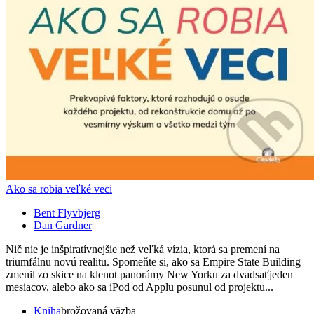
Ako sa robia veľké veci
Bent Flyvbjerg
Dan Gardner
Nič nie je inšpiratívnejšie než veľká vízia, ktorá sa premení na
triumfálnu novú realitu. Spomeňte si, ako sa Empire State Building
zmenil zo skice na klenot panorámy New Yorku za dvadsaťjeden
mesiacov, alebo ako sa iPod od Applu posunul od projektu...
Kniha
brožovaná väzba