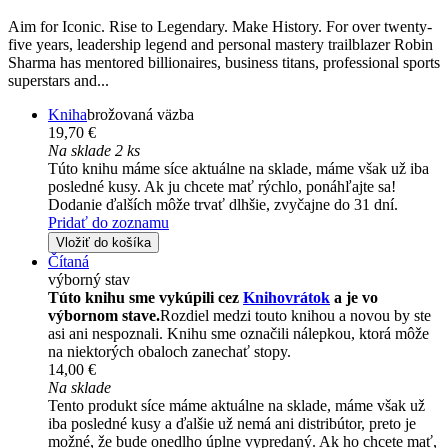
Aim for Iconic. Rise to Legendary. Make History. For over twenty-
five years, leadership legend and personal mastery trailblazer Robin
Sharma has mentored billionaires, business titans, professional sports
superstars and...
Kniha
brožovaná väzba
19,70 €
Na sklade 2 ks
Túto knihu máme síce aktuálne na sklade, máme však už iba
posledné kusy. Ak ju chcete mať rýchlo, ponáhľajte sa!
Dodanie ďalších môže trvať dlhšie, zvyčajne do 31 dní.
Pridať do zoznamu
Vložiť do košíka
Čítaná
výborný stav
Túto knihu sme vykúpili cez
Knihovrátok
a je vo
výbornom stave.
Rozdiel medzi touto knihou a novou by ste
asi ani nespoznali. Knihu sme označili nálepkou, ktorá môže
na niektorých obaloch zanechať stopy.
14,00 €
Na sklade
Tento produkt síce máme aktuálne na sklade, máme však už
iba posledné kusy a ďalšie už nemá ani distribútor, preto je
možné, že bude onedlho úplne vypredaný. Ak ho chcete mať,