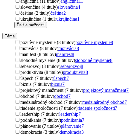
angličtina (11 titulov)
angličtina
11
slovenčina (4 tituly)
slovenčina
4
čeština (2 tituly)
čeština
2
ukrajinčina (1 titul)
ukrajinčina
1
Ďalšie možnosti
Téma
pozitívne myslenie (8 titulov)
pozitívne myslenie
8
motivácia (8 titulov)
motivácia
8
manifest (8 titulov)
manifest
8
slobodné myslenie (8 titulov)
slobodné myslenie
8
sebarozvoj (8 titulov)
sebarozvoj
8
produktivita (8 titulov)
produktivita
8
úspech (7 titulov)
úspech
7
biznis (7 titulov)
biznis
7
projektový manažment (7 titulov)
projektový manažment
7
obchod (7 titulov)
obchod
7
medzinárodný obchod (7 titulov)
medzinárodný obchod
7
riadenie spoločnosti (7 titulov)
riadenie spoločnosti
7
leadership (7 titulov)
leadership
7
podnikania (7 titulov)
podnikania
7
plánovanie (7 titulov)
plánovanie
7
demokracia (3 tituly)
demokracia
3