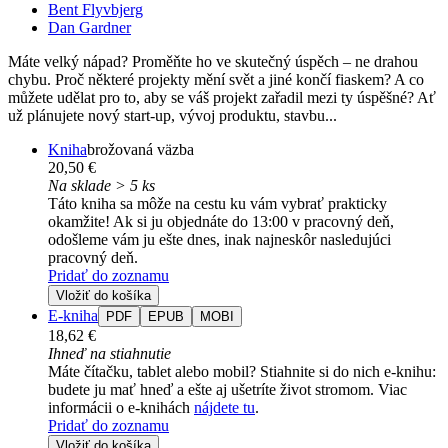
Bent Flyvbjerg
Dan Gardner
Máte velký nápad? Proměňte ho ve skutečný úspěch – ne drahou
chybu. Proč některé projekty mění svět a jiné končí fiaskem? A co
můžete udělat pro to, aby se váš projekt zařadil mezi ty úspěšné? Ať
už plánujete nový start-up, vývoj produktu, stavbu...
Kniha
brožovaná väzba
20,50 €
Na sklade > 5 ks
Táto kniha sa môže na cestu ku vám vybrať prakticky
okamžite! Ak si ju objednáte do 13:00 v pracovný deň,
odošleme vám ju ešte dnes, inak najneskôr nasledujúci
pracovný deň.
Pridať do zoznamu
Vložiť do košíka
E-kniha
PDF
EPUB
MOBI
18,62 €
Ihneď na stiahnutie
Máte čítačku, tablet alebo mobil? Stiahnite si do nich e-knihu:
budete ju mať hneď a ešte aj ušetríte život stromom. Viac
informácii o e-knihách
nájdete tu
.
Pridať do zoznamu
Vložiť do košíka