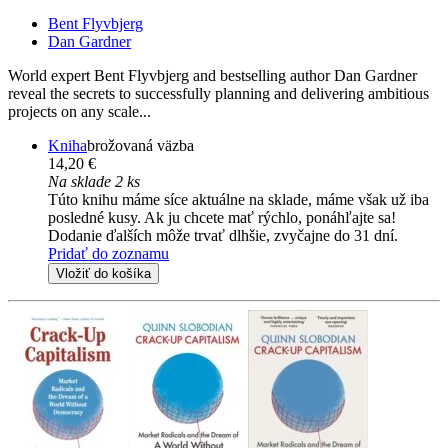
Bent Flyvbjerg
Dan Gardner
World expert Bent Flyvbjerg and bestselling author Dan Gardner
reveal the secrets to successfully planning and delivering ambitious
projects on any scale...
Kniha
brožovaná väzba
14,20 €
Na sklade 2 ks
Túto knihu máme síce aktuálne na sklade, máme však už iba
posledné kusy. Ak ju chcete mať rýchlo, ponáhľajte sa!
Dodanie ďalších môže trvať dlhšie, zvyčajne do 31 dní.
Pridať do zoznamu
Vložiť do košíka