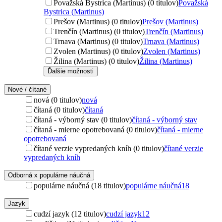
Považská Bystrica (Martinus) (0 titulov)
Považská
Bystrica (Martinus)
Prešov (Martinus) (0 titulov)
Prešov (Martinus)
Trenčín (Martinus) (0 titulov)
Trenčín (Martinus)
Trnava (Martinus) (0 titulov)
Trnava (Martinus)
Zvolen (Martinus) (0 titulov)
Zvolen (Martinus)
Žilina (Martinus) (0 titulov)
Žilina (Martinus)
Ďalšie možnosti
Nové / čítané
nová (0 titulov)
nová
čítaná (0 titulov)
čítaná
čítaná - výborný stav (0 titulov)
čítaná - výborný stav
čítaná - mierne opotrebovaná (0 titulov)
čítaná - mierne
opotrebovaná
čítané verzie vypredaných kníh (0 titulov)
čítané verzie
vypredaných kníh
Odborná x populárne náučná
populárne náučná (18 titulov)
populárne náučná
18
Jazyk
cudzí jazyk (12 titulov)
cudzí jazyk
12