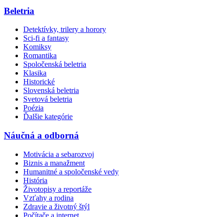
Beletria
Detektívky, trilery a horory
Sci-fi a fantasy
Komiksy
Romantika
Spoločenská beletria
Klasika
Historické
Slovenská beletria
Svetová beletria
Poézia
Ďalšie kategórie
Náučná a odborná
Motivácia a sebarozvoj
Biznis a manažment
Humanitné a spoločenské vedy
História
Životopisy a reportáže
Vzťahy a rodina
Zdravie a životný štýl
Počítače a internet