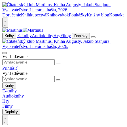
Doručenie
Kníhkupectvá
Knihovrátok
Poukážky
Knižný blog
Kontakt
E-knihy
Audioknihy
Hry
Filmy
Knihy
Doplnky
Vyhľadávanie
Prihlásiť
Vyhľadávanie
Knihy
E-knihy
Audioknihy
Hry
Filmy
Doplnky