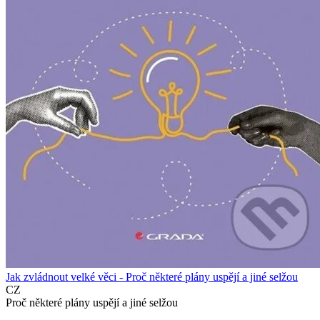
Jak zvládnout velké věci - Proč některé plány uspějí a jiné selžou
CZ
Proč některé plány uspějí a jiné selžou