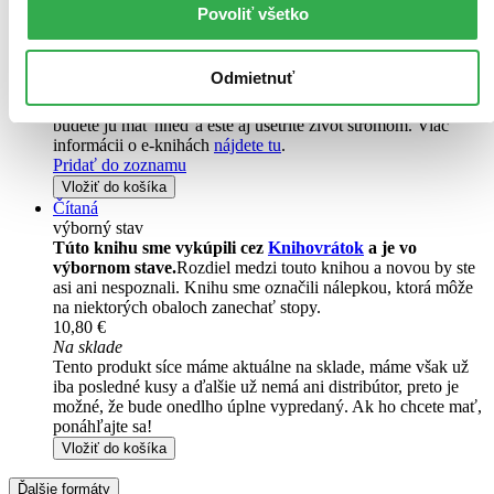
Povoliť všetko
Vložiť do košíka
E-kniha
PDF
EPUB
MOBI
10,95 €
Odmietnuť
Ihneď na stiahnutie
Máte čítačku, tablet alebo mobil? Stiahnite si do nich e-knihu:
budete ju mať hneď a ešte aj ušetríte život stromom. Viac
informácii o e-knihách
nájdete tu
.
Pridať do zoznamu
Vložiť do košíka
Čítaná
výborný stav
Túto knihu sme vykúpili cez
Knihovrátok
a je vo
výbornom stave.
Rozdiel medzi touto knihou a novou by ste
asi ani nespoznali. Knihu sme označili nálepkou, ktorá môže
na niektorých obaloch zanechať stopy.
10,80 €
Na sklade
Tento produkt síce máme aktuálne na sklade, máme však už
iba posledné kusy a ďalšie už nemá ani distribútor, preto je
možné, že bude onedlho úplne vypredaný. Ak ho chcete mať,
ponáhľajte sa!
Vložiť do košíka
Ďalšie formáty