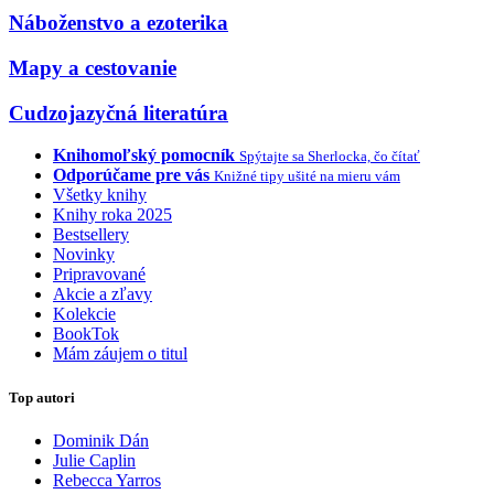
Náboženstvo a ezoterika
Mapy a cestovanie
Cudzojazyčná literatúra
Knihomoľský pomocník
Spýtajte sa Sherlocka, čo čítať
Odporúčame pre vás
Knižné tipy ušité na mieru vám
Všetky knihy
Knihy roka 2025
Bestsellery
Novinky
Pripravované
Akcie a zľavy
Kolekcie
BookTok
Mám záujem o titul
Top autori
Dominik Dán
Julie Caplin
Rebecca Yarros