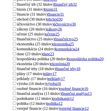
finančný trh (32 titulov)
finančný trh
32
biznis (31 titulov)
biznis
31
financie (31 titulov)
financie
31
obchod (30 titulov)
obchod
30
účtovníctvo (30 titulov)
účtovníctvo
30
zákony (26 titulov)
zákony
26
učenie (25 titulov)
učenie
25
finančníctvo (25 titulov)
finančníctvo
25
ekonomika (25 titulov)
ekonomika
25
komunikácia (24 titulov)
komunikácia
24
dane (23 titulov)
dane
23
hospodárska politika (20 titulov)
hospodárska politika
20
ekonómia (20 titulov)
ekonómia
20
finančné trhy (18 titulov)
finančné trhy
18
plány (17 titulov)
plány
17
príklady (17 titulov)
príklady
17
výroba (16 titulov)
výroba
16
osobné financie (16 titulov)
osobné financie
16
finančná analýza (13 titulov)
finančná analýza
13
podnikanie (12 titulov)
podnikanie
12
politika (12 titulov)
politika
12
verejné financie (12 titulov)
verejné financie
12