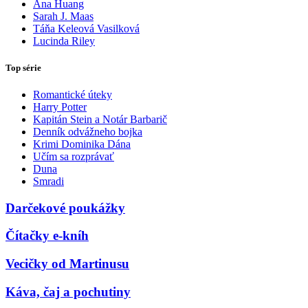
Ana Huang
Sarah J. Maas
Táňa Keleová Vasilková
Lucinda Riley
Top série
Romantické úteky
Harry Potter
Kapitán Stein a Notár Barbarič
Denník odvážneho bojka
Krimi Dominika Dána
Učím sa rozprávať
Duna
Smradi
Darčekové poukážky
Čítačky e-kníh
Vecičky od Martinusu
Káva, čaj a pochutiny