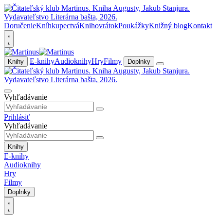
Doručenie
Kníhkupectvá
Knihovrátok
Poukážky
Knižný blog
Kontakt
E-knihy
Audioknihy
Hry
Filmy
Knihy
Doplnky
Vyhľadávanie
Prihlásiť
Vyhľadávanie
Knihy
E-knihy
Audioknihy
Hry
Filmy
Doplnky