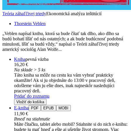
Teória záhaľčivej triedy
Ekonomická analýza inštitúcií
Thorstein Veblen
„Veblen napísal knihu, ktorá sa bude čítať tak dlho, ako dlho sa
budú bohatí líšiť od nás ostatných; a ak bude budúcnosť podobná
minulosti, líšiť sa budú vždy,“ napísal o Teórii záhaľčivej triedy
americký sociológ Alan Wolfe...
Kniha
pevná väzba
16,20 €
Na sklade > 5 ks
Táto kniha sa môže na cestu ku vám vybrať prakticky
okamžite! Ak si ju objednáte do 13:00 v pracovný deň,
odošleme vám ju ešte dnes, inak najneskôr nasledujúci
pracovný deň.
Pridať do zoznamu
Vložiť do košíka
E-kniha
PDF
EPUB
MOBI
11,90 €
Ihneď na stiahnutie
Máte čítačku, tablet alebo mobil? Stiahnite si do nich e-knihu:
budete ju mať hneď a ešte aj ušetríte život stromom. Viac