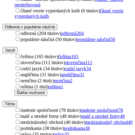
opotrebovaná
čítané verzie vypredaných kníh (0 titulov)
čítané verzie
vypredaných kníh
Odborná x populárne náučná
odborná (204 titulov)
odborná
204
populárne náučná (50 titulov)
populárne náučná
50
Jazyk
čeština (165 titulov)
čeština
165
slovenčina (112 titulov)
slovenčina
112
cudzí jazyk (34 titulov)
cudzí jazyk
34
angličtina (31 titulov)
angličtina
31
nemčina (2 tituly)
nemčina
2
ruština (1 titul)
ruština
1
Ďalšie možnosti
Téma
riadenie spoločnosti (78 titulov)
riadenie spoločnosti
78
malé a stredné firmy (48 titulov)
malé a stredné firmy
48
medzinárodný obchod (40 titulov)
medzinárodný obchod
40
podnikania (38 titulov)
podnikania
38
právo (35 titulov)
právo
35