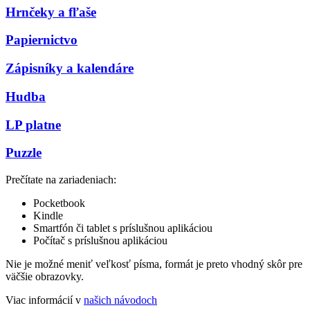
Hrnčeky a fľaše
Papiernictvo
Zápisníky a kalendáre
Hudba
LP platne
Puzzle
Prečítate na zariadeniach:
Pocketbook
Kindle
Smartfón či tablet s príslušnou aplikáciou
Počítač s príslušnou aplikáciou
Nie je možné meniť veľkosť písma, formát je preto vhodný skôr pre
väčšie obrazovky.
Viac informácií v
našich návodoch