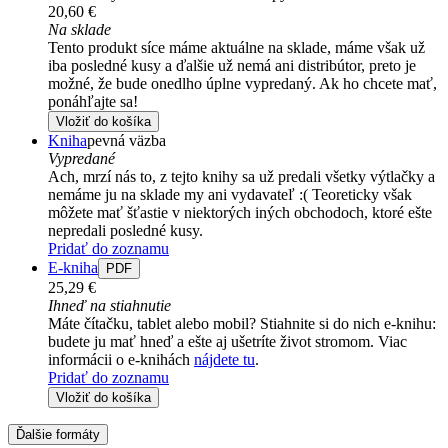
20,60 €
Na sklade
Tento produkt síce máme aktuálne na sklade, máme však už
iba posledné kusy a ďalšie už nemá ani distribútor, preto je
možné, že bude onedlho úplne vypredaný. Ak ho chcete mať,
ponáhľajte sa!
Vložiť do košíka
Kniha
pevná väzba
Vypredané
Ach, mrzí nás to, z tejto knihy sa už predali všetky výtlačky a
nemáme ju na sklade my ani vydavateľ :( Teoreticky však
môžete mať šťastie v niektorých iných obchodoch, ktoré ešte
nepredali posledné kusy.
Pridať do zoznamu
E-kniha
PDF
25,29 €
Ihneď na stiahnutie
Máte čítačku, tablet alebo mobil? Stiahnite si do nich e-knihu:
budete ju mať hneď a ešte aj ušetríte život stromom. Viac
informácii o e-knihách
nájdete tu
.
Pridať do zoznamu
Vložiť do košíka
Ďalšie formáty