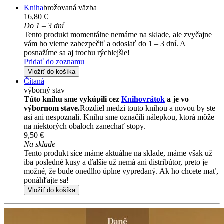
Kniha
brožovaná väzba
16,80 €
Do 1 – 3 dní
Tento produkt momentálne nemáme na sklade, ale zvyčajne
vám ho vieme zabezpečiť a odoslať do 1 – 3 dní. A
posnažíme sa aj trochu rýchlejšie!
Pridať do zoznamu
Vložiť do košíka
Čítaná
výborný stav
Túto knihu sme vykúpili cez
Knihovrátok
a je vo
výbornom stave.
Rozdiel medzi touto knihou a novou by ste
asi ani nespoznali. Knihu sme označili nálepkou, ktorá môže
na niektorých obaloch zanechať stopy.
9,50 €
Na sklade
Tento produkt síce máme aktuálne na sklade, máme však už
iba posledné kusy a ďalšie už nemá ani distribútor, preto je
možné, že bude onedlho úplne vypredaný. Ak ho chcete mať,
ponáhľajte sa!
Vložiť do košíka