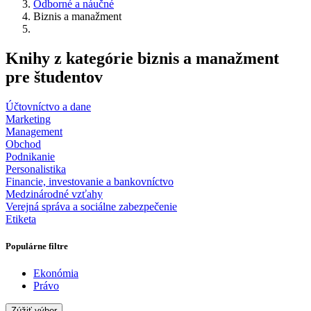
Odborné a náučné
Biznis a manažment
Knihy z kategórie biznis a manažment
pre študentov
Účtovníctvo a dane
Marketing
Management
Obchod
Podnikanie
Personalistika
Financie, investovanie a bankovníctvo
Medzinárodné vzťahy
Verejná správa a sociálne zabezpečenie
Etiketa
Populárne filtre
Ekonómia
Právo
Zúžiť výber