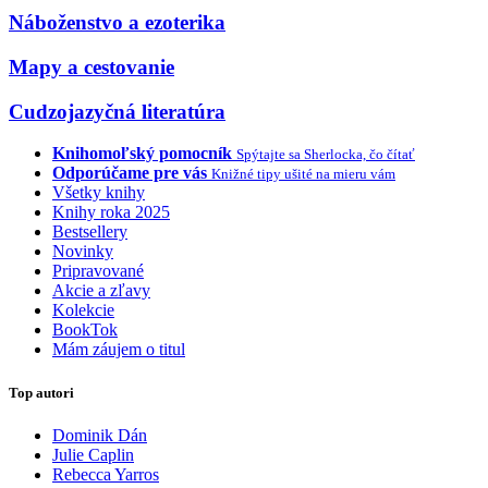
Náboženstvo a ezoterika
Mapy a cestovanie
Cudzojazyčná literatúra
Knihomoľský pomocník
Spýtajte sa Sherlocka, čo čítať
Odporúčame pre vás
Knižné tipy ušité na mieru vám
Všetky knihy
Knihy roka 2025
Bestsellery
Novinky
Pripravované
Akcie a zľavy
Kolekcie
BookTok
Mám záujem o titul
Top autori
Dominik Dán
Julie Caplin
Rebecca Yarros