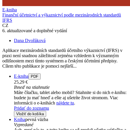
E-kniha
Finanční účetnictví a výkaznictví podle mezinárodních standardů
IFRS
CZ
6. aktualizované a doplněné vydání
Dana Dvořáková
Aplikace mezinárodních standardů účetního výkaznictví (IFRS) v
praxi není snadnou záležitostí zejména vzhledem k významným
odlišnostem mezi tímto systémem a českými účetními předpisy.
Cílem této publikace je pomoci nejširší...
E-kniha
PDF
25,29 €
Ihneď na stiahnutie
Máte čítačku, tablet alebo mobil? Stiahnite si do nich e-knihu:
budete ju mať hneď a ešte aj ušetríte život stromom. Viac
informácii o e-knihách
nájdete tu
.
Pridať do zoznamu
Vložiť do košíka
Kniha
pevná väzba
Vypredané
Ach, mrzí nás to, z tejto knihy sa už predali všetky výtlačky a