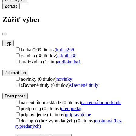
Zoradiť
Zúžiť výber
Typ
kniha (269 titulov)
kniha
269
e-kniha (38 titulov)
e-kniha
38
audiokniha (1 titul)
audiokniha
1
Zobraziť iba
novinky (0 titulov)
novinky
zľavnené tituly (0 titulov)
zľavnené tituly
Dostupnosť
na centrálnom sklade (0 titulov)
na centrálnom sklade
predpredaj (0 titulov)
predpredaj
pripravujeme (0 titulov)
pripravujeme
dostupná (bez vypredaných) (0 titulov)
dostupná (bez
vypredaných)