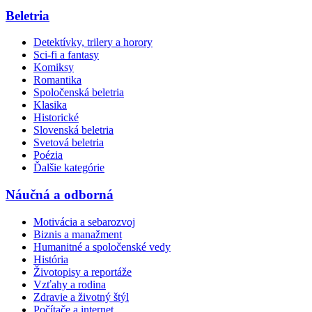
Beletria
Detektívky, trilery a horory
Sci-fi a fantasy
Komiksy
Romantika
Spoločenská beletria
Klasika
Historické
Slovenská beletria
Svetová beletria
Poézia
Ďalšie kategórie
Náučná a odborná
Motivácia a sebarozvoj
Biznis a manažment
Humanitné a spoločenské vedy
História
Životopisy a reportáže
Vzťahy a rodina
Zdravie a životný štýl
Počítače a internet