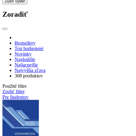
Zúžiť výber
Zoradiť
Bestsellery
Top hodnotené
Novinky
Najdrahšie
Najlacnejšie
Najvyššia zľava
308 produktov
Použité filtre
Zrušiť filtre
Pre študentov