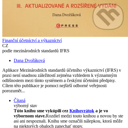
Finanční účetníctví a výkazníctví
CZ
podle mezinárodních standardů IFRS
Dana Dvořáková
Aplikace Mezinárodních standardů účetního výkaznictví (IFRS) v
praxi není snadnou záležitostí zejména vzhledem k významným
odlišnostem mezi tímto systémem a českými účetními předpisy.
Cílem této publikace je pomoci nejširší odborné veřejnosti
porozumět...
Čítaná
výborný stav
Túto knihu sme vykúpili cez
Knihovrátok
a je vo
výbornom stave.
Rozdiel medzi touto knihou a novou by ste
asi ani nespoznali. Knihu sme označili nálepkou, ktorá môže
na niektorých obaloch zanechať stopy.