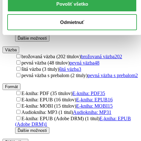
C. H. Beck (3 tituly)
C. H. Beck
3
Povoliť všetko
Technická univerzita vo Zvolene (3 tituly)
Technická
univerzita vo Zvolene
3
Muni Press (3 tituly)
Muni Press
3
Odmietnuť
STU (3 tituly)
STU
3
C. H. Beck SK (3 tituly)
C. H. Beck SK
3
Ďalšie možnosti
Väzba
brožovaná väzba (202 titulov)
brožovaná väzba
202
pevná väzba (48 titulov)
pevná väzba
48
šitá väzba (3 tituly)
šitá väzba
3
pevná väzba s prebalom (2 tituly)
pevná väzba s prebalom
2
Formát
E-kniha: PDF (35 titulov)
E-kniha: PDF
35
E-kniha: EPUB (16 titulov)
E-kniha: EPUB
16
E-kniha: MOBI (15 titulov)
E-kniha: MOBI
15
Audiokniha: MP3 (1 titul)
Audiokniha: MP3
1
E-kniha: EPUB (Adobe DRM) (1 titul)
E-kniha: EPUB
(Adobe DRM)
1
Ďalšie možnosti