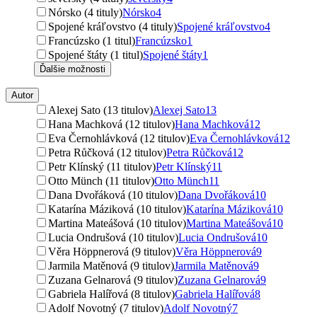
Nórsko (4 tituly)
Nórsko
4
Spojené kráľovstvo (4 tituly)
Spojené kráľovstvo
4
Francúzsko (1 titul)
Francúzsko
1
Spojené štáty (1 titul)
Spojené štáty
1
Ďalšie možnosti
Autor
Alexej Sato (13 titulov)
Alexej Sato
13
Hana Machková (12 titulov)
Hana Machková
12
Eva Černohlávková (12 titulov)
Eva Černohlávková
12
Petra Růčková (12 titulov)
Petra Růčková
12
Petr Klínský (11 titulov)
Petr Klínský
11
Otto Münch (11 titulov)
Otto Münch
11
Dana Dvořáková (10 titulov)
Dana Dvořáková
10
Katarína Máziková (10 titulov)
Katarína Máziková
10
Martina Mateášová (10 titulov)
Martina Mateášová
10
Lucia Ondrušová (10 titulov)
Lucia Ondrušová
10
Věra Höppnerová (9 titulov)
Věra Höppnerová
9
Jarmila Matěnová (9 titulov)
Jarmila Matěnová
9
Zuzana Gelnarová (9 titulov)
Zuzana Gelnarová
9
Gabriela Halířová (8 titulov)
Gabriela Halířová
8
Adolf Novotný (7 titulov)
Adolf Novotný
7