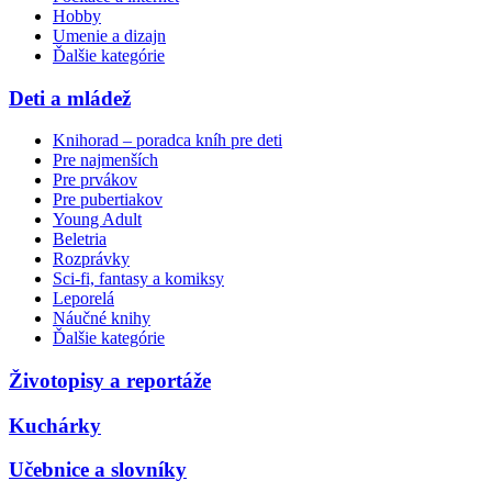
Hobby
Umenie a dizajn
Ďalšie kategórie
Deti a mládež
Knihorad – poradca kníh pre deti
Pre najmenších
Pre prvákov
Pre pubertiakov
Young Adult
Beletria
Rozprávky
Sci-fi, fantasy a komiksy
Leporelá
Náučné knihy
Ďalšie kategórie
Životopisy a reportáže
Kuchárky
Učebnice a slovníky