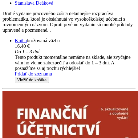
Stanislava Deáková
Druhé vydanie pracovného zošita detailnejšie rozpracúva
problematiku, ktorá je obsiahnutá vo vysokoškolskej učebnici s
rovnomenným názvom. Oproti prvému vydaniu sú mnohé príklady
upravené a pozmenené...
Kniha
brožovaná väzba
16,40 €
Do 1 – 3 dní
Tento produkt momentálne nemáme na sklade, ale zvyčajne
vám ho vieme zabezpečiť a odoslať do 1 – 3 dní. A
posnažíme sa aj trochu rýchlejšie!
Pridať do zoznamu
Vložiť do košíka