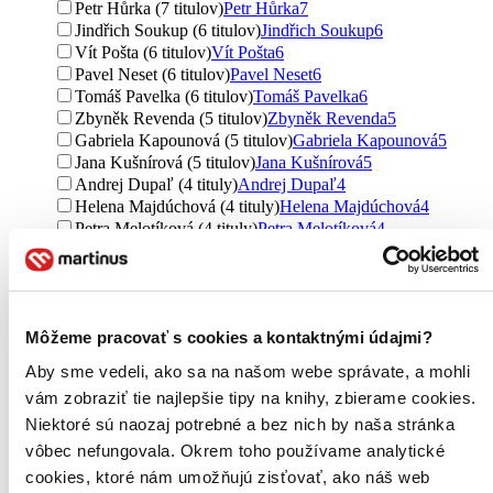
Petr Hůrka (7 titulov)
Petr Hůrka
7
Jindřich Soukup (6 titulov)
Jindřich Soukup
6
Vít Pošta (6 titulov)
Vít Pošta
6
Pavel Neset (6 titulov)
Pavel Neset
6
Tomáš Pavelka (6 titulov)
Tomáš Pavelka
6
Zbyněk Revenda (5 titulov)
Zbyněk Revenda
5
Gabriela Kapounová (5 titulov)
Gabriela Kapounová
5
Jana Kušnírová (5 titulov)
Jana Kušnírová
5
Andrej Dupaľ (4 tituly)
Andrej Dupaľ
4
Helena Majdúchová (4 tituly)
Helena Majdúchová
4
Petra Melotíková (4 tituly)
Petra Melotíková
4
Tomáš Tintěra (4 tituly)
Tomáš Tintěra
4
Peter Huľo (4 tituly)
Peter Huľo
4
Michael Mareš (4 tituly)
Michael Mareš
4
Ďalšie možnosti
Môžeme pracovať s cookies a kontaktnými údajmi?
Vydavateľstvo
Aby sme vedeli, ako sa na našom webe správate, a mohli
Grada (56 titulov)
Grada
56
vám zobraziť tie najlepšie tipy na knihy, zbierame cookies.
Wolters Kluwer (36 titulov)
Wolters Kluwer
36
Management Press (13 titulov)
Management Press
13
Niektoré sú naozaj potrebné a bez nich by naša stránka
Ekopress (11 titulov)
Ekopress
11
vôbec nefungovala. Okrem toho používame analytické
Leges (11 titulov)
Leges
11
cookies, ktoré nám umožňujú zisťovať, ako náš web
Eduko (11 titulov)
Eduko
11