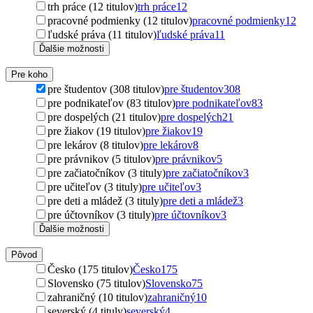
trh práce (12 titulov)
trh práce
12
pracovné podmienky (12 titulov)
pracovné podmienky
12
ľudské práva (11 titulov)
ľudské práva
11
Ďalšie možnosti
Pre koho
pre študentov (308 titulov)
pre študentov
308
pre podnikateľov (83 titulov)
pre podnikateľov
83
pre dospelých (21 titulov)
pre dospelých
21
pre žiakov (19 titulov)
pre žiakov
19
pre lekárov (8 titulov)
pre lekárov
8
pre právnikov (5 titulov)
pre právnikov
5
pre začiatočníkov (3 tituly)
pre začiatočníkov
3
pre učiteľov (3 tituly)
pre učiteľov
3
pre deti a mládež (3 tituly)
pre deti a mládež
3
pre účtovníkov (3 tituly)
pre účtovníkov
3
Ďalšie možnosti
Pôvod
Česko (175 titulov)
Česko
175
Slovensko (75 titulov)
Slovensko
75
zahraničný (10 titulov)
zahraničný
10
severský (4 tituly)
severský
4