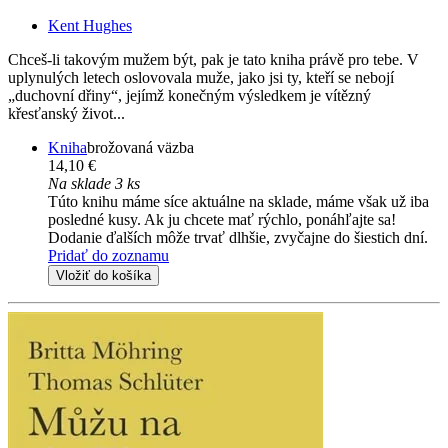
Kent Hughes
Chceš-li takovým mužem být, pak je tato kniha právě pro tebe. V
uplynulých letech oslovovala muže, jako jsi ty, kteří se nebojí
„duchovní dřiny“, jejímž konečným výsledkem je vítězný
křesťanský život...
Kniha
brožovaná väzba
14,10 €
Na sklade 3 ks
Túto knihu máme síce aktuálne na sklade, máme však už iba
posledné kusy. Ak ju chcete mať rýchlo, ponáhľajte sa!
Dodanie ďalších môže trvať dlhšie, zvyčajne do šiestich dní.
Pridať do zoznamu
Vložiť do košíka