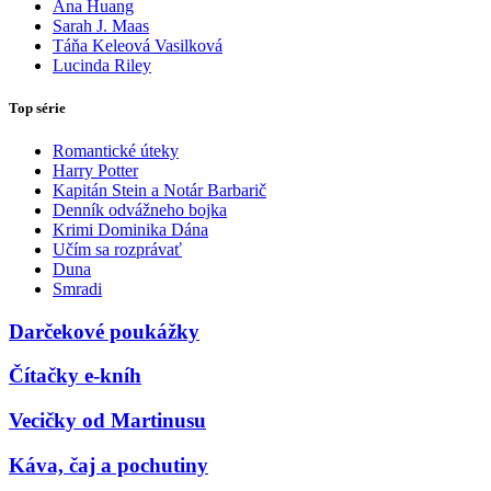
Ana Huang
Sarah J. Maas
Táňa Keleová Vasilková
Lucinda Riley
Top série
Romantické úteky
Harry Potter
Kapitán Stein a Notár Barbarič
Denník odvážneho bojka
Krimi Dominika Dána
Učím sa rozprávať
Duna
Smradi
Darčekové poukážky
Čítačky e-kníh
Vecičky od Martinusu
Káva, čaj a pochutiny