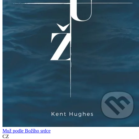
Muž podle Božího srdce
CZ