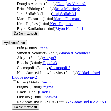
Douglas Abrams (2 tituly)
Douglas Abrams
2
Britta Möhring (2 tituly)
Britta Möhring
2
Juraj Sedláček (1 titul)
Juraj Sedláček
1
Martin Flosman (1 titul)
Martin Flosman
1
Kent Hughes (1 titul)
Kent Hughes
1
Biyon Kattilathu (1 titul)
Biyon Kattilathu
1
Ďalšie možnosti
Vydavateľstvo
Práh (4 tituly)
Práh
4
Simon & Schuster (3 tituly)
Simon & Schuster
3
Absynt (3 tituly)
Absynt
3
Epocha (3 tituly)
Epocha
3
Cosmopolis (3 tituly)
Cosmopolis
3
Nakladatelství Lidové noviny (2 tituly)
Nakladatelství
Lidové noviny
2
Eman (2 tituly)
Eman
2
Pragma (1 titul)
Pragma
1
Grada (1 titul)
Grada
1
Didasko (1 titul)
Didasko
1
Nakladatelství KAZDA (1 titul)
Nakladatelství KAZDA
1
Ďalšie možnosti