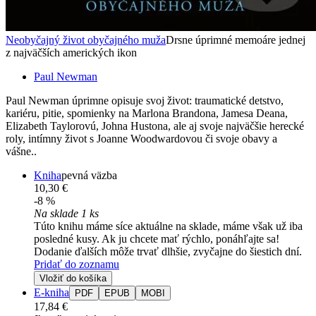
Neobyčajný život obyčajného muža
Drsne úprimné memoáre jednej
z najväčších amerických ikon
Paul Newman
Paul Newman úprimne opisuje svoj život: traumatické detstvo,
kariéru, pitie, spomienky na Marlona Brandona, Jamesa Deana,
Elizabeth Taylorovú, Johna Hustona, ale aj svoje najväčšie herecké
roly, intímny život s Joanne Woodwardovou či svoje obavy a
vášne..
Kniha
pevná väzba
10,30 €
-8 %
Na sklade 1 ks
Túto knihu máme síce aktuálne na sklade, máme však už iba
posledné kusy. Ak ju chcete mať rýchlo, ponáhľajte sa!
Dodanie ďalších môže trvať dlhšie, zvyčajne do šiestich dní.
Pridať do zoznamu
Vložiť do košíka
E-kniha
PDF
EPUB
MOBI
17,84 €