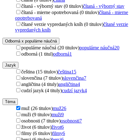
čítaná - výborný stav (0 titulov)
čítaná - výborný stav
čítaná - mierne opotrebovaná (0 titulov)
čítaná - mierne
opotrebovaná
čítané verzie vypredaných kníh (0 titulov)
čítané verzie
vypredaných kníh
Odborná x populárne náučná
populárne náučná (20 titulov)
populárne náučná
20
odborná (1 titul)
odborná
1
Jazyk
čeština (15 titulov)
čeština
15
slovenčina (7 titulov)
slovenčina
7
angličtina (4 tituly)
angličtina
4
cudzí jazyk (4 tituly)
cudzí jazyk
4
Téma
muž (26 titulov)
muž
26
muži (9 titulov)
muži
9
osobnosti (7 titulov)
osobnosti
7
život (6 titulov)
život
6
filmy (6 titulov)
filmy
6
herci (6 titulov)
herci
6