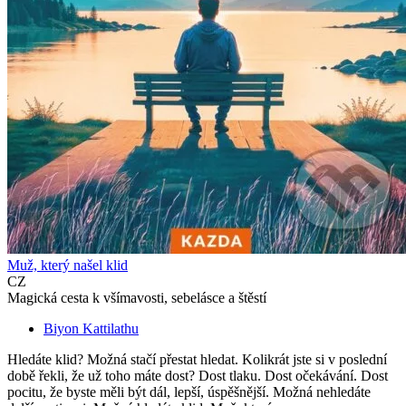
Muž, který našel klid
CZ
Magická cesta k všímavosti, sebelásce a štěstí
Biyon Kattilathu
Hledáte klid? Možná stačí přestat hledat. Kolikrát jste si v poslední
době řekli, že už toho máte dost? Dost tlaku. Dost očekávání. Dost
pocitu, že byste měli být dál, lepší, úspěšnější. Možná nehledáte