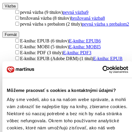
Väzba
pevná väzba (9 titulov)
pevná väzba
9
brožovaná väzba (8 titulov)
brožovaná väzba
8
pevná väzba s prebalom (2 tituly)
pevná väzba s prebalom
2
Formát
E-kniha: EPUB (6 titulov)
E-kniha: EPUB
6
E-kniha: MOBI (5 titulov)
E-kniha: MOBI
5
E-kniha: PDF (3 tituly)
E-kniha: PDF
3
E-kniha: EPUB (Adobe DRM) (1 titul)
E-kniha: EPUB
(Adobe DRM)
1
Zúžiť výber
Zoradiť
Môžeme pracovať s cookies a kontaktnými údajmi?
Aby sme vedeli, ako sa na našom webe správate, a mohli
vám zobraziť tie najlepšie tipy na knihy, zbierame cookies.
Niektoré sú naozaj potrebné a bez nich by naša stránka
Bestsellery
Top hodnotené
vôbec nefungovala. Okrem toho používame analytické
Novinky
cookies, ktoré nám umožňujú zisťovať, ako náš web
Najdrahšie