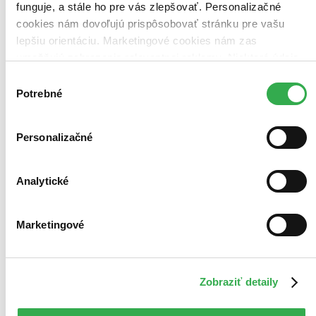
funguje, a stále ho pre vás zlepšovať. Personalizačné
Najlacnejšie
Najvyššia zľava
cookies nám dovoľujú prispôsobovať stránku pre vašu
lepšiu orientáciu. Marketingové cookies nám zas
umožňujú zobrazenie relevantnej reklamy. Niektoré údaje
Použité filtre
Zrušiť filtre
zdieľame aj s tretími stranami. Veľmi by nám pomohlo,
Výber
Na tému muž
keby sme mohli používať všetky tieto cookies. Ďakujeme!
Potrebné
súhlasu
Personalizačné
Analytické
Marketingové
Zobraziť detaily