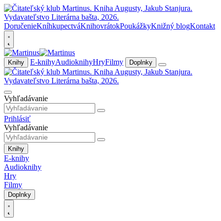
Doručenie
Kníhkupectvá
Knihovrátok
Poukážky
Knižný blog
Kontakt
E-knihy
Audioknihy
Hry
Filmy
Knihy
Doplnky
Vyhľadávanie
Prihlásiť
Vyhľadávanie
Knihy
E-knihy
Audioknihy
Hry
Filmy
Doplnky