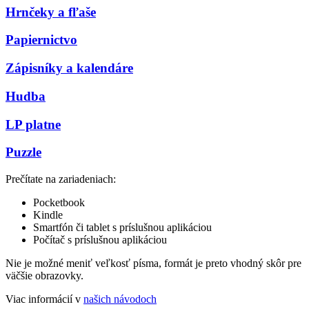
Hrnčeky a fľaše
Papiernictvo
Zápisníky a kalendáre
Hudba
LP platne
Puzzle
Prečítate na zariadeniach:
Pocketbook
Kindle
Smartfón či tablet s príslušnou aplikáciou
Počítač s príslušnou aplikáciou
Nie je možné meniť veľkosť písma, formát je preto vhodný skôr pre
väčšie obrazovky.
Viac informácií v
našich návodoch