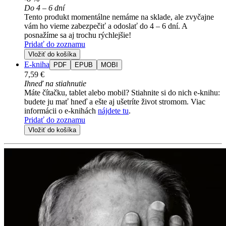
Do 4 – 6 dní
Tento produkt momentálne nemáme na sklade, ale zvyčajne
vám ho vieme zabezpečiť a odoslať do 4 – 6 dní. A
posnažíme sa aj trochu rýchlejšie!
Pridať do zoznamu
Vložiť do košíka
E-kniha
PDF
EPUB
MOBI
7,59 €
Ihneď na stiahnutie
Máte čítačku, tablet alebo mobil? Stiahnite si do nich e-knihu:
budete ju mať hneď a ešte aj ušetríte život stromom. Viac
informácii o e-knihách
nájdete tu
.
Pridať do zoznamu
Vložiť do košíka