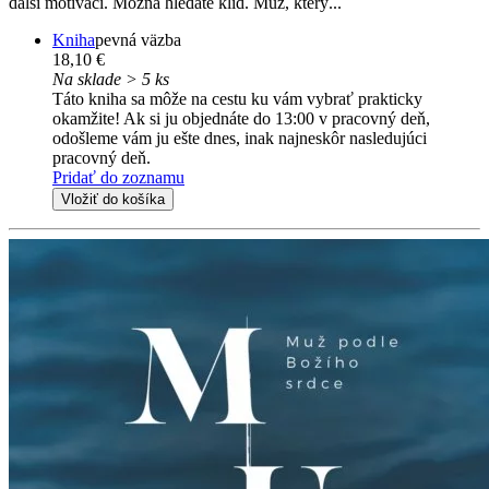
další motivaci. Možná hledáte klid. Muž, který...
Kniha
pevná väzba
18,10 €
Na sklade > 5 ks
Táto kniha sa môže na cestu ku vám vybrať prakticky
okamžite! Ak si ju objednáte do 13:00 v pracovný deň,
odošleme vám ju ešte dnes, inak najneskôr nasledujúci
pracovný deň.
Pridať do zoznamu
Vložiť do košíka