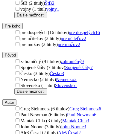
ŠtB (2 tituly)
ŠtB
2
vojny (1 titul)
vojny
1
Ďalšie možnosti
Pre koho
pre dospelých (16 titulov)
pre dospelých
16
pre učiteľov (2 tituly)
pre učiteľov
2
pre mužov (2 tituly)
pre mužov
2
Pôvod
zahraničný (9 titulov)
zahraničný
9
Spojené štáty (7 titulov)
Spojené štáty
7
Česko (3 tituly)
Česko
3
Nemecko (2 tituly)
Nemecko
2
Slovensko (1 titul)
Slovensko
1
Ďalšie možnosti
Autor
Greg Steinmetz (6 titulov)
Greg Steinmetz
6
Paul Newman (6 titulov)
Paul Newman
6
Mantak Chia (3 tituly)
Mantak Chia
3
John Noone (3 tituly)
John Noone
3
Aleš Česal (2 tituly)
Aleš Česal
2