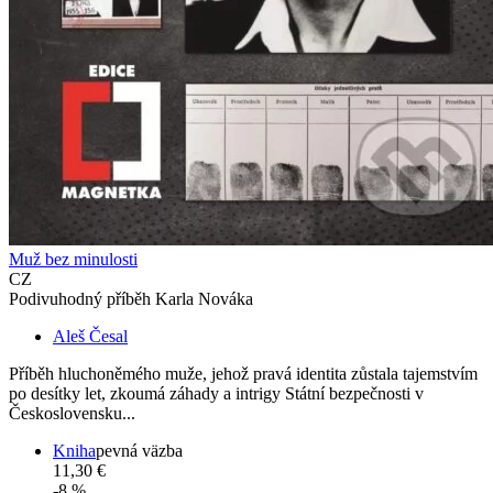
Muž bez minulosti
CZ
Podivuhodný příběh Karla Nováka
Aleš Česal
Příběh hluchoněmého muže, jehož pravá identita zůstala tajemstvím
po desítky let, zkoumá záhady a intrigy Státní bezpečnosti v
Československu...
Kniha
pevná väzba
11,30 €
-8 %