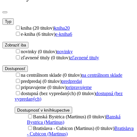
Typ
kniha (20 titulov)
kniha
20
e-kniha (6 titulov)
e-kniha
6
Zobraziť iba
novinky (0 titulov)
novinky
zľavnené tituly (0 titulov)
zľavnené tituly
Dostupnosť
na centrálnom sklade (0 titulov)
na centrálnom sklade
predpredaj (0 titulov)
predpredaj
pripravujeme (0 titulov)
pripravujeme
dostupná (bez vypredaných) (0 titulov)
dostupná (bez
vypredaných)
Dostupnosť v kníhkupectve
Banská Bystrica (Martinus) (0 titulov)
Banská
Bystrica (Martinus)
Bratislava - Cubicon (Martinus) (0 titulov)
Bratislava
- Cubicon (Martinus)