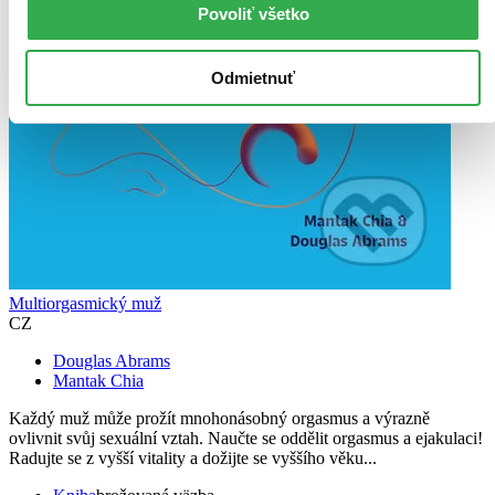
Povoliť všetko
Odmietnuť
Multiorgasmický muž
CZ
Douglas Abrams
Mantak Chia
Každý muž může prožít mnohonásobný orgasmus a výrazně
ovlivnit svůj sexuální vztah. Naučte se oddělit orgasmus a ejakulaci!
Radujte se z vyšší vitality a dožijte se vyššího věku...