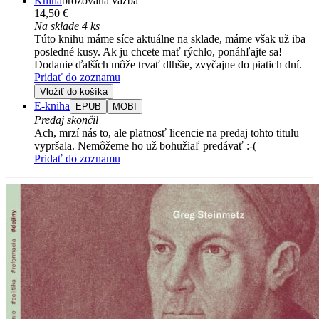
Kniha
brožovaná väzba
14,50 €
Na sklade 4 ks
Túto knihu máme síce aktuálne na sklade, máme však už iba
posledné kusy. Ak ju chcete mať rýchlo, ponáhľajte sa!
Dodanie ďalších môže trvať dlhšie, zvyčajne do piatich dní.
Pridať do zoznamu
Vložiť do košíka
E-kniha
EPUB
MOBI
Predaj skončil
Ach, mrzí nás to, ale platnosť licencie na predaj tohto titulu
vypršala. Nemôžeme ho už bohužiaľ predávať :-(
Pridať do zoznamu