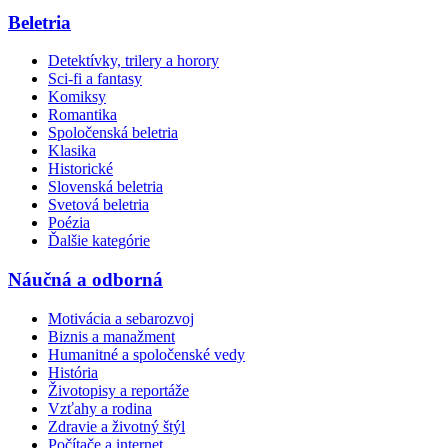
Beletria
Detektívky, trilery a horory
Sci-fi a fantasy
Komiksy
Romantika
Spoločenská beletria
Klasika
Historické
Slovenská beletria
Svetová beletria
Poézia
Ďalšie kategórie
Náučná a odborná
Motivácia a sebarozvoj
Biznis a manažment
Humanitné a spoločenské vedy
História
Životopisy a reportáže
Vzťahy a rodina
Zdravie a životný štýl
Počítače a internet