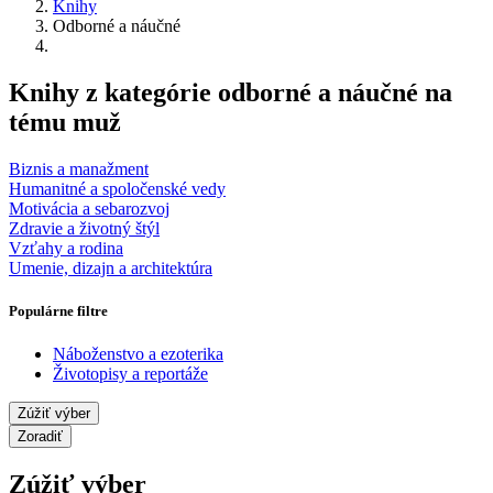
Knihy
Odborné a náučné
Knihy z kategórie odborné a náučné na
tému muž
Biznis a manažment
Humanitné a spoločenské vedy
Motivácia a sebarozvoj
Zdravie a životný štýl
Vzťahy a rodina
Umenie, dizajn a architektúra
Populárne filtre
Náboženstvo a ezoterika
Životopisy a reportáže
Zúžiť výber
Zoradiť
Zúžiť výber