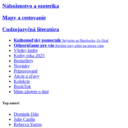
Náboženstvo a ezoterika
Mapy a cestovanie
Cudzojazyčná literatúra
Knihomoľský pomocník
Spýtajte sa Sherlocka, čo čítať
Odporúčame pre vás
Knižné tipy ušité na mieru vám
Všetky knihy
Knihy roka 2025
Bestsellery
Novinky
Pripravované
Akcie a zľavy
Kolekcie
BookTok
Mám záujem o titul
Top autori
Dominik Dán
Julie Caplin
Rebecca Yarros