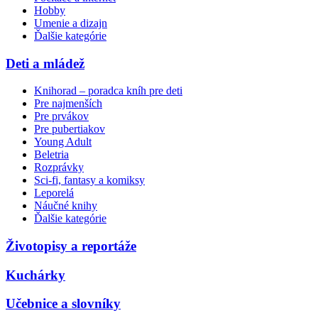
Hobby
Umenie a dizajn
Ďalšie kategórie
Deti a mládež
Knihorad – poradca kníh pre deti
Pre najmenších
Pre prvákov
Pre pubertiakov
Young Adult
Beletria
Rozprávky
Sci-fi, fantasy a komiksy
Leporelá
Náučné knihy
Ďalšie kategórie
Životopisy a reportáže
Kuchárky
Učebnice a slovníky