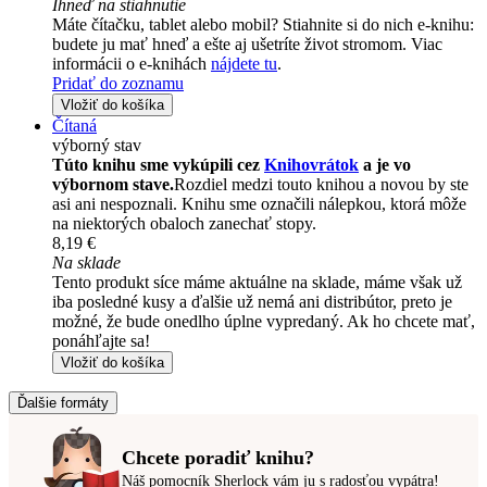
Ihneď na stiahnutie
Máte čítačku, tablet alebo mobil? Stiahnite si do nich e-knihu:
budete ju mať hneď a ešte aj ušetríte život stromom. Viac
informácii o e-knihách
nájdete tu
.
Pridať do zoznamu
Vložiť do košíka
Čítaná
výborný stav
Túto knihu sme vykúpili cez
Knihovrátok
a je vo
výbornom stave.
Rozdiel medzi touto knihou a novou by ste
asi ani nespoznali. Knihu sme označili nálepkou, ktorá môže
na niektorých obaloch zanechať stopy.
8,19 €
Na sklade
Tento produkt síce máme aktuálne na sklade, máme však už
iba posledné kusy a ďalšie už nemá ani distribútor, preto je
možné, že bude onedlho úplne vypredaný. Ak ho chcete mať,
ponáhľajte sa!
Vložiť do košíka
Ďalšie formáty
Chcete poradiť knihu?
Náš pomocník Sherlock vám ju s radosťou vypátra!