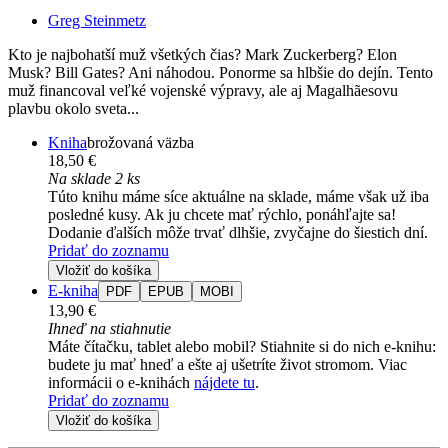
Greg Steinmetz
Kto je najbohatší muž všetkých čias? Mark Zuckerberg? Elon
Musk? Bill Gates? Ani náhodou. Ponorme sa hlbšie do dejín. Tento
muž financoval veľké vojenské výpravy, ale aj Magalhãesovu
plavbu okolo sveta...
Kniha
brožovaná väzba
18,50 €
Na sklade 2 ks
Túto knihu máme síce aktuálne na sklade, máme však už iba
posledné kusy. Ak ju chcete mať rýchlo, ponáhľajte sa!
Dodanie ďalších môže trvať dlhšie, zvyčajne do šiestich dní.
Pridať do zoznamu
Vložiť do košíka
E-kniha
PDF
EPUB
MOBI
13,90 €
Ihneď na stiahnutie
Máte čítačku, tablet alebo mobil? Stiahnite si do nich e-knihu:
budete ju mať hneď a ešte aj ušetríte život stromom. Viac
informácii o e-knihách
nájdete tu
.
Pridať do zoznamu
Vložiť do košíka