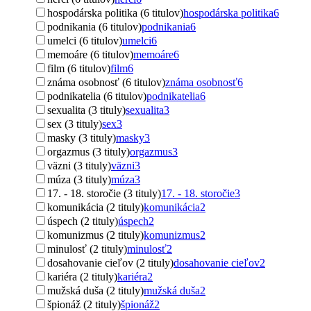
hospodárska politika (6 titulov)
hospodárska politika
6
podnikania (6 titulov)
podnikania
6
umelci (6 titulov)
umelci
6
memoáre (6 titulov)
memoáre
6
film (6 titulov)
film
6
známa osobnosť (6 titulov)
známa osobnosť
6
podnikatelia (6 titulov)
podnikatelia
6
sexualita (3 tituly)
sexualita
3
sex (3 tituly)
sex
3
masky (3 tituly)
masky
3
orgazmus (3 tituly)
orgazmus
3
väzni (3 tituly)
väzni
3
múza (3 tituly)
múza
3
17. - 18. storočie (3 tituly)
17. - 18. storočie
3
komunikácia (2 tituly)
komunikácia
2
úspech (2 tituly)
úspech
2
komunizmus (2 tituly)
komunizmus
2
minulosť (2 tituly)
minulosť
2
dosahovanie cieľov (2 tituly)
dosahovanie cieľov
2
kariéra (2 tituly)
kariéra
2
mužská duša (2 tituly)
mužská duša
2
špionáž (2 tituly)
špionáž
2