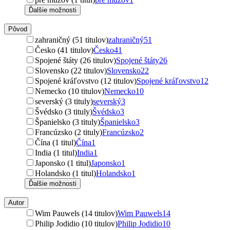
Ďalšie možnosti
Pôvod
zahraničný (51 titulov)
zahraničný
51
Česko (41 titulov)
Česko
41
Spojené štáty (26 titulov)
Spojené štáty
26
Slovensko (22 titulov)
Slovensko
22
Spojené kráľovstvo (12 titulov)
Spojené kráľovstvo
12
Nemecko (10 titulov)
Nemecko
10
severský (3 tituly)
severský
3
Švédsko (3 tituly)
Švédsko
3
Španielsko (3 tituly)
Španielsko
3
Francúzsko (2 tituly)
Francúzsko
2
Čína (1 titul)
Čína
1
India (1 titul)
India
1
Japonsko (1 titul)
Japonsko
1
Holandsko (1 titul)
Holandsko
1
Ďalšie možnosti
Autor
Wim Pauwels (14 titulov)
Wim Pauwels
14
Philip Jodidio (10 titulov)
Philip Jodidio
10