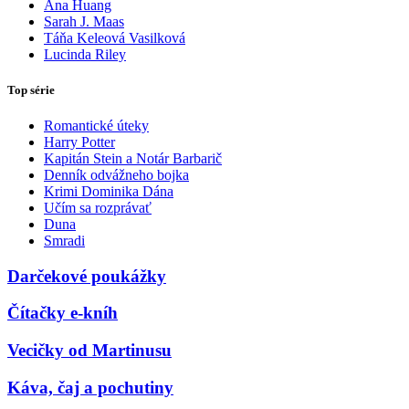
Ana Huang
Sarah J. Maas
Táňa Keleová Vasilková
Lucinda Riley
Top série
Romantické úteky
Harry Potter
Kapitán Stein a Notár Barbarič
Denník odvážneho bojka
Krimi Dominika Dána
Učím sa rozprávať
Duna
Smradi
Darčekové poukážky
Čítačky e-kníh
Vecičky od Martinusu
Káva, čaj a pochutiny