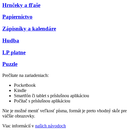
Hrnčeky a fľaše
Papiernictvo
Zápisníky a kalendáre
Hudba
LP platne
Puzzle
Prečítate na zariadeniach:
Pocketbook
Kindle
Smartfón či tablet s príslušnou aplikáciou
Počítač s príslušnou aplikáciou
Nie je možné meniť veľkosť písma, formát je preto vhodný skôr pre
väčšie obrazovky.
Viac informácií v
našich návodoch