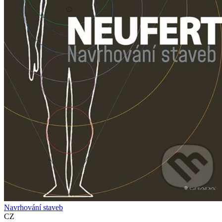
Navrhování staveb
CZ