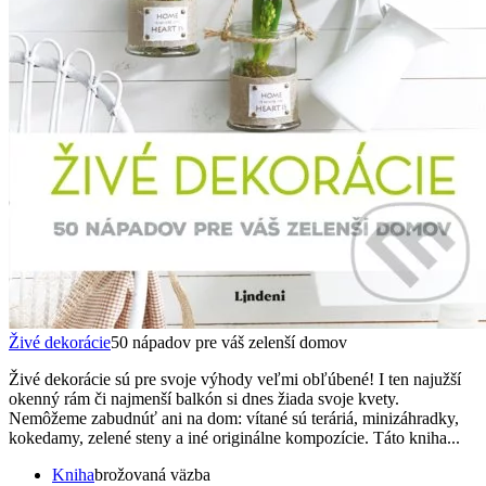
Živé dekorácie
50 nápadov pre váš zelenší domov
Živé dekorácie sú pre svoje výhody veľmi obľúbené! I ten najužší
okenný rám či najmenší balkón si dnes žiada svoje kvety.
Nemôžeme zabudnúť ani na dom: vítané sú teráriá, minizáhradky,
kokedamy, zelené steny a iné originálne kompozície. Táto kniha...
Kniha
brožovaná väzba