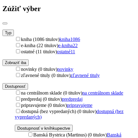
Zúžiť výber
Typ
kniha (1086 titulov)
kniha
1086
e-kniha (22 titulov)
e-kniha
22
ostatné (11 titulov)
ostatné
11
Zobraziť iba
novinky (0 titulov)
novinky
zľavnené tituly (0 titulov)
zľavnené tituly
Dostupnosť
na centrálnom sklade (0 titulov)
na centrálnom sklade
predpredaj (0 titulov)
predpredaj
pripravujeme (0 titulov)
pripravujeme
dostupná (bez vypredaných) (0 titulov)
dostupná (bez
vypredaných)
Dostupnosť v kníhkupectve
Banská Bystrica (Martinus) (0 titulov)
Banská