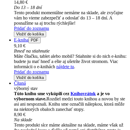
14,80 €
Do 13 – 18 dní
Tento produkt momentálne nemáme na sklade, ale zvyčajne
vám ho vieme zabezpečiť a odoslať do 13 – 18 dní. A
posnažíme sa aj trochu rýchlejšie!
Pridať do zoznamu
Vložiť do košíka
E-kniha
PDF
9,10 €
Ihneď na stiahnutie
Máte čítačku, tablet alebo mobil? Stiahnite si do nich e-knihu:
budete ju mať hneď a ešte aj ušetríte život stromom. Viac
informácii o e-knihách
nájdete tu
.
Pridať do zoznamu
Vložiť do košíka
Čítaná
výborný stav
Túto knihu sme vykúpili cez
Knihovrátok
a je vo
výbornom stave.
Rozdiel medzi touto knihou a novou by ste
asi ani nespoznali. Knihu sme označili nálepkou, ktorá môže
na niektorých obaloch zanechať stopy.
8,90 €
Na sklade
Tento produkt síce máme aktuálne na sklade, máme však už