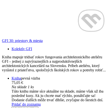
GFI 30: priestory & miesta
Kolektív GFI
Kniha mapuje tridsať rokov fungovania architektonického ateliéru
GFI – jednej z najvýraznejších a najproduktívnejších
architektonických kancelárií na Slovensku. Príbeh ateliéru, ktorý
vyrástol z priateľstva, spoločných školských rokov a potreby robiť...
Kniha
pevná väzba
75,05 €
Na sklade 1 ks
Túto knihu máme síce aktuálne na sklade, máme však už iba
posledné kusy. Ak ju chcete mať rýchlo, ponáhľajte sa!
Dodanie ďalších môže trvať dlhšie, zvyčajne do šiestich dní.
Pridať do zoznamu