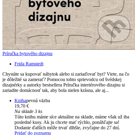
Príručka bytového dizajnu
Frida Ramstedt
Chystáte sa kupovať nábytok alebo si zariaďovať byt? Viete, na čo
je dôležité sa zamerať? Pomocou tohto sprievodcu od švédskej
dizajnérky a autorky bestsellera Príručka interiérového dizajnu si
zariadite domácnosť tak, aby bola nielen krásna, ale aj...
Kniha
pevná väzba
19,70 €
Na sklade 3 ks
Túto knihu máme síce aktuálne na sklade, máme však už iba
posledné kusy. Ak ju chcete mať rýchlo, ponáhľajte sa!
Dodanie ďalších môže trvať dlhšie, zvyčajne do 27 dní.
Pridať do zoznamu