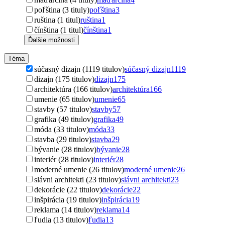
poľština (3 tituly)
poľština
3
ruština (1 titul)
ruština
1
čínština (1 titul)
čínština
1
Ďalšie možnosti
Téma
súčasný dizajn (1119 titulov)
súčasný dizajn
1119
dizajn (175 titulov)
dizajn
175
architektúra (166 titulov)
architektúra
166
umenie (65 titulov)
umenie
65
stavby (57 titulov)
stavby
57
grafika (49 titulov)
grafika
49
móda (33 titulov)
móda
33
stavba (29 titulov)
stavba
29
bývanie (28 titulov)
bývanie
28
interiér (28 titulov)
interiér
28
moderné umenie (26 titulov)
moderné umenie
26
slávni architekti (23 titulov)
slávni architekti
23
dekorácie (22 titulov)
dekorácie
22
inšpirácia (19 titulov)
inšpirácia
19
reklama (14 titulov)
reklama
14
ľudia (13 titulov)
ľudia
13