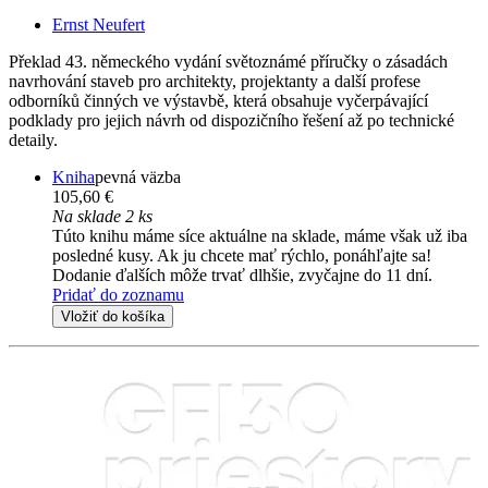
Ernst Neufert
Překlad 43. německého vydání světoznámé příručky o zásadách
navrhování staveb pro architekty, projektanty a další profese
odborníků činných ve výstavbě, která obsahuje vyčerpávající
podklady pro jejich návrh od dispozičního řešení až po technické
detaily.
Kniha
pevná väzba
105,60 €
Na sklade 2 ks
Túto knihu máme síce aktuálne na sklade, máme však už iba
posledné kusy. Ak ju chcete mať rýchlo, ponáhľajte sa!
Dodanie ďalších môže trvať dlhšie, zvyčajne do 11 dní.
Pridať do zoznamu
Vložiť do košíka