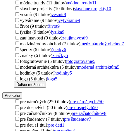
módne trendy (11 titulov)
módne trendy
11
stavebné projekty (10 titulov)
stavebné projekty
10
vesmír (9 titulov)
vesmír
9
vytváranie (9 titulov)
vytváranie
9
život (9 titulov)
život
9
fyzika (9 titulov)
fyzika
9
zaujímavosti (9 titulov)
zaujímavosti
9
medzinárodný obchod (7 titulov)
medzinárodný obchod
7
šperky (6 titulov)
šperky
6
značky (6 titulov)
značky
6
fotografovanie (5 titulov)
fotografovanie
5
moderná architektúra (5 titulov)
moderná architektúra
5
hodinky (5 titulov)
hodinky
5
loga (5 titulov)
loga
5
Ďalšie možnosti
Pre koho
pre náročných (250 titulov)
pre náročných
250
pre dospelých (50 titulov)
pre dospelých
50
pre začiatočníkov (8 titulov)
pre začiatočníkov
8
pre študentov (7 titulov)
pre študentov
7
pre deti (1 titul)
pre deti
1
pre mužov (1 titul)
pre mužov
1