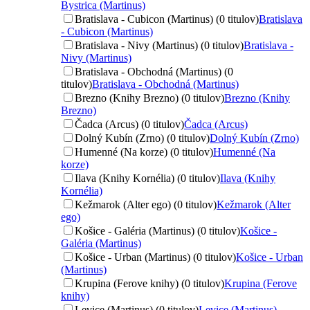
Bystrica (Martinus)
Bratislava - Cubicon (Martinus) (0 titulov)
Bratislava
- Cubicon (Martinus)
Bratislava - Nivy (Martinus) (0 titulov)
Bratislava -
Nivy (Martinus)
Bratislava - Obchodná (Martinus) (0
titulov)
Bratislava - Obchodná (Martinus)
Brezno (Knihy Brezno) (0 titulov)
Brezno (Knihy
Brezno)
Čadca (Arcus) (0 titulov)
Čadca (Arcus)
Dolný Kubín (Zrno) (0 titulov)
Dolný Kubín (Zrno)
Humenné (Na korze) (0 titulov)
Humenné (Na
korze)
Ilava (Knihy Kornélia) (0 titulov)
Ilava (Knihy
Kornélia)
Kežmarok (Alter ego) (0 titulov)
Kežmarok (Alter
ego)
Košice - Galéria (Martinus) (0 titulov)
Košice -
Galéria (Martinus)
Košice - Urban (Martinus) (0 titulov)
Košice - Urban
(Martinus)
Krupina (Ferove knihy) (0 titulov)
Krupina (Ferove
knihy)
Levice (Martinus) (0 titulov)
Levice (Martinus)