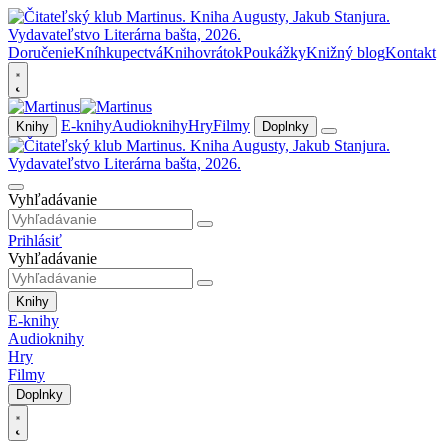
Doručenie
Kníhkupectvá
Knihovrátok
Poukážky
Knižný blog
Kontakt
E-knihy
Audioknihy
Hry
Filmy
Knihy
Doplnky
Vyhľadávanie
Prihlásiť
Vyhľadávanie
Knihy
E-knihy
Audioknihy
Hry
Filmy
Doplnky