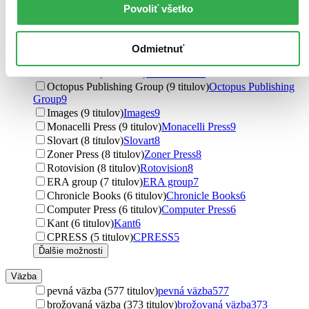
UMPRUM (14 titulov)
UMPRUM
14
Povoliť všetko
Ryland, Peters and Small (14 titulov)
Ryland, Peters and
Small
14
Birkhäuser Actar (13 titulov)
Birkhäuser Actar
13
Odmietnuť
Links (12 titulov)
Links
12
Frechmann (11 titulov)
Frechmann
11
Octopus Publishing Group (9 titulov)
Octopus Publishing
Group
9
Images (9 titulov)
Images
9
Monacelli Press (9 titulov)
Monacelli Press
9
Slovart (8 titulov)
Slovart
8
Zoner Press (8 titulov)
Zoner Press
8
Rotovision (8 titulov)
Rotovision
8
ERA group (7 titulov)
ERA group
7
Chronicle Books (6 titulov)
Chronicle Books
6
Computer Press (6 titulov)
Computer Press
6
Kant (6 titulov)
Kant
6
CPRESS (5 titulov)
CPRESS
5
Ďalšie možnosti
Väzba
pevná väzba (577 titulov)
pevná väzba
577
brožovaná väzba (373 titulov)
brožovaná väzba
373