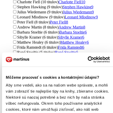
Charlotte Fiell (10 titulov)
Charlotte Fiell
10
Stephen Hawking (9 titulov)
Stephen Hawking
9
Julius Wiedemann (9 titulov)
Julius Wiedemann
9
Leonard Mlodinow (9 titulov)
Leonard Mlodinow
9
Peter Fiell (8 titulov)
Peter Fiell
8
Andrew Martin (8 titulov)
Andrew Martin
8
Barbara Stoeltie (6 titulov)
Barbara Stoeltie
6
Sibylle Kramer (6 titulov)
Sibylle Kramer
6
Matthew Healey (6 titulov)
Matthew Healey
6
Frida Ramstedt (6 titulov)
Frida Ramstedt
6
René Stoeltie (5 titulov)
René Stoeltie
5
Ernst Neufert (5 titulov)
Ernst Neufert
5
Chris van Uffelen (5 titulov)
Chris van Uffelen
5
Aurora Cuito (4 tituly)
Aurora Cuito
4
Steven Heller (4 tituly)
Steven Heller
4
Môžeme pracovať s cookies a kontaktnými údajmi?
Jan Michl (4 tituly)
Jan Michl
4
Věra Tomíčková (4 tituly)
Věra Tomíčková
4
Aby sme vedeli, ako sa na našom webe správate, a mohli
Petr Tomíček (4 tituly)
Petr Tomíček
4
vám zobraziť tie najlepšie tipy na knihy, zbierame cookies.
Robert Klanten (4 tituly)
Robert Klanten
4
Niektoré sú naozaj potrebné a bez nich by naša stránka
Paul Jackson (4 tituly)
Paul Jackson
4
Bowie Style (4 tituly)
Bowie Style
4
vôbec nefungovala. Okrem toho používame analytické
Tomáš Kompaník (4 tituly)
Tomáš Kompaník
4
cookies, ktoré nám umožňujú zisťovať, ako náš web
Alena Řezníčková (3 tituly)
Alena Řezníčková
3