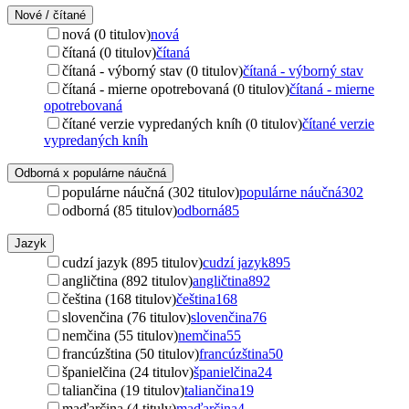
Nové / čítané
nová (0 titulov)
nová
čítaná (0 titulov)
čítaná
čítaná - výborný stav (0 titulov)
čítaná - výborný stav
čítaná - mierne opotrebovaná (0 titulov)
čítaná - mierne
opotrebovaná
čítané verzie vypredaných kníh (0 titulov)
čítané verzie
vypredaných kníh
Odborná x populárne náučná
populárne náučná (302 titulov)
populárne náučná
302
odborná (85 titulov)
odborná
85
Jazyk
cudzí jazyk (895 titulov)
cudzí jazyk
895
angličtina (892 titulov)
angličtina
892
čeština (168 titulov)
čeština
168
slovenčina (76 titulov)
slovenčina
76
nemčina (55 titulov)
nemčina
55
francúzština (50 titulov)
francúzština
50
španielčina (24 titulov)
španielčina
24
taliančina (19 titulov)
taliančina
19
maďarčina (4 tituly)
maďarčina
4