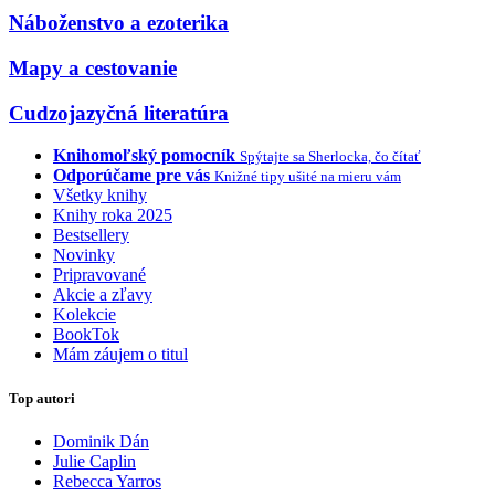
Náboženstvo a ezoterika
Mapy a cestovanie
Cudzojazyčná literatúra
Knihomoľský pomocník
Spýtajte sa Sherlocka, čo čítať
Odporúčame pre vás
Knižné tipy ušité na mieru vám
Všetky knihy
Knihy roka 2025
Bestsellery
Novinky
Pripravované
Akcie a zľavy
Kolekcie
BookTok
Mám záujem o titul
Top autori
Dominik Dán
Julie Caplin
Rebecca Yarros