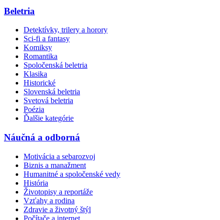
Beletria
Detektívky, trilery a horory
Sci-fi a fantasy
Komiksy
Romantika
Spoločenská beletria
Klasika
Historické
Slovenská beletria
Svetová beletria
Poézia
Ďalšie kategórie
Náučná a odborná
Motivácia a sebarozvoj
Biznis a manažment
Humanitné a spoločenské vedy
História
Životopisy a reportáže
Vzťahy a rodina
Zdravie a životný štýl
Počítače a internet