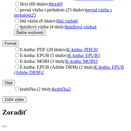
flexi (69 titulov)
flexi
69
pevná väzba s prebalom (25 titulov)
pevná väzba s
prebalom
25
šitá väzba (6 titulov)
šitá väzba
6
špirálová väzba (4 tituly)
špirálová väzba
4
Ďalšie možnosti
Formát
E-kniha: PDF (20 titulov)
E-kniha: PDF
20
E-kniha: EPUB (5 titulov)
E-kniha: EPUB
5
E-kniha: MOBI (3 tituly)
E-kniha: MOBI
3
E-kniha: EPUB (Adobe DRM) (2 tituly)
E-kniha: EPUB
(Adobe DRM)
2
Obal
krabička (2 tituly)
krabička
2
Zúžiť výber
Zoradiť