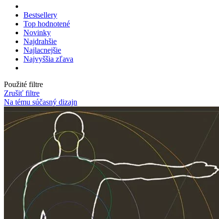
Bestsellery
Top hodnotené
Novinky
Najdrahšie
Najlacnejšie
Najvyššia zľava
Použité filtre
Zrušiť filtre
Na tému súčasný dizajn