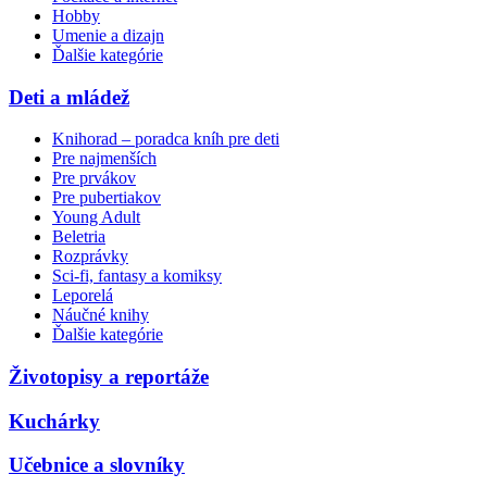
Hobby
Umenie a dizajn
Ďalšie kategórie
Deti a mládež
Knihorad – poradca kníh pre deti
Pre najmenších
Pre prvákov
Pre pubertiakov
Young Adult
Beletria
Rozprávky
Sci-fi, fantasy a komiksy
Leporelá
Náučné knihy
Ďalšie kategórie
Životopisy a reportáže
Kuchárky
Učebnice a slovníky