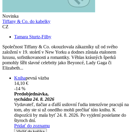
Novinka
Tiffany & Co. do kabelky
CZ
Tamara Sturtz-Filby
Společnost Tiffany & Co. okouzlovala zákazníky už od svého
založení v 19. století v New Yorku a dodnes zůstala etalonem
luxusu, sofistikovanosti a romantiky. Věhlas krásných šperků
pomohly šířit slavné celebrity jako Beyoncé, Lady Gaga či
Elizabeth...
Kniha
pevná väzba
14,10 €
-14 %
Predobjednávka,
vychádza 24. 8. 2026
Vydavateľ, tlačiar a ďalší usilovní ľudia intenzívne pracujú na
tom, aby ste si už onedlho mohli prečítať túto knihu. K
dispozícii by mala byť 24. 8. 2026. Po vyjdení posielame do
štyroch dní.
Pridať do zoznamu
Vložiť do košíka