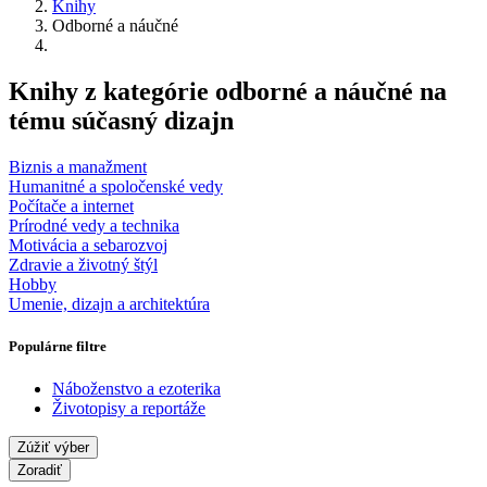
Knihy
Odborné a náučné
Knihy z kategórie odborné a náučné na
tému súčasný dizajn
Biznis a manažment
Humanitné a spoločenské vedy
Počítače a internet
Prírodné vedy a technika
Motivácia a sebarozvoj
Zdravie a životný štýl
Hobby
Umenie, dizajn a architektúra
Populárne filtre
Náboženstvo a ezoterika
Životopisy a reportáže
Zúžiť výber
Zoradiť