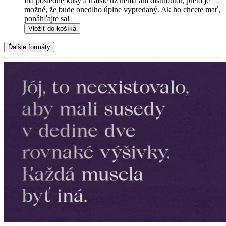
iba posledné kusy a ďalšie už nemá ani distribútor, preto je
možné, že bude onedlho úplne vypredaný. Ak ho chcete mať,
ponáhľajte sa!
Vložiť do košíka
Ďalšie formáty