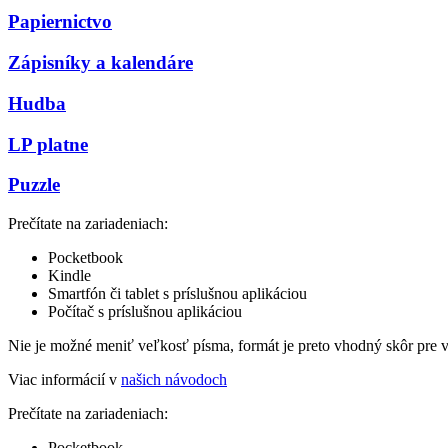
Papiernictvo
Zápisníky a kalendáre
Hudba
LP platne
Puzzle
Prečítate na zariadeniach:
Pocketbook
Kindle
Smartfón či tablet s príslušnou aplikáciou
Počítač s príslušnou aplikáciou
Nie je možné meniť veľkosť písma, formát je preto vhodný skôr pre 
Viac informácií v
našich návodoch
Prečítate na zariadeniach:
Pocketbook