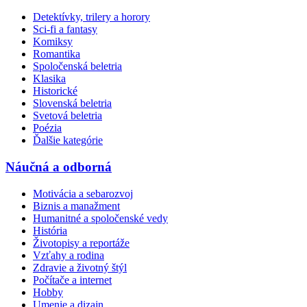
Detektívky, trilery a horory
Sci-fi a fantasy
Komiksy
Romantika
Spoločenská beletria
Klasika
Historické
Slovenská beletria
Svetová beletria
Poézia
Ďalšie kategórie
Náučná a odborná
Motivácia a sebarozvoj
Biznis a manažment
Humanitné a spoločenské vedy
História
Životopisy a reportáže
Vzťahy a rodina
Zdravie a životný štýl
Počítače a internet
Hobby
Umenie a dizajn