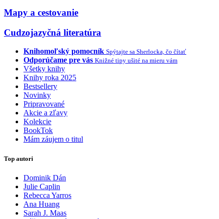
Mapy a cestovanie
Cudzojazyčná literatúra
Knihomoľský pomocník
Spýtajte sa Sherlocka, čo čítať
Odporúčame pre vás
Knižné tipy ušité na mieru vám
Všetky knihy
Knihy roka 2025
Bestsellery
Novinky
Pripravované
Akcie a zľavy
Kolekcie
BookTok
Mám záujem o titul
Top autori
Dominik Dán
Julie Caplin
Rebecca Yarros
Ana Huang
Sarah J. Maas