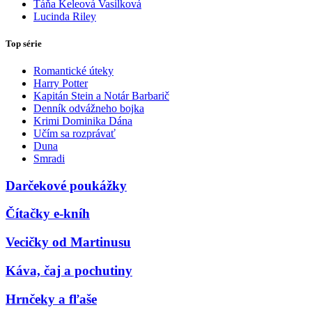
Táňa Keleová Vasilková
Lucinda Riley
Top série
Romantické úteky
Harry Potter
Kapitán Stein a Notár Barbarič
Denník odvážneho bojka
Krimi Dominika Dána
Učím sa rozprávať
Duna
Smradi
Darčekové poukážky
Čítačky e-kníh
Vecičky od Martinusu
Káva, čaj a pochutiny
Hrnčeky a fľaše