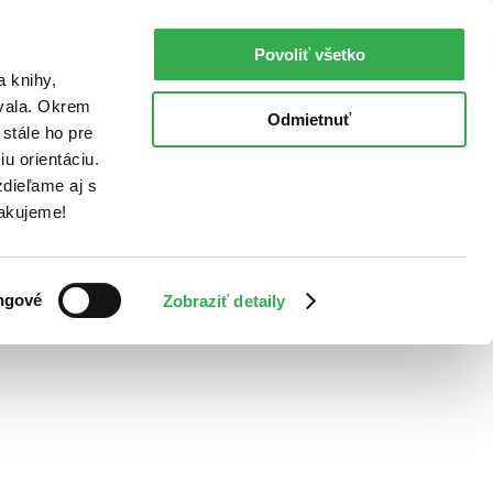
Povoliť všetko
a knihy,
ovala. Okrem
Odmietnuť
stále ho pre
u orientáciu.
dieľame aj s
Ďakujeme!
ngové
Zobraziť detaily