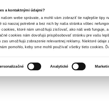
es a kontaktnými údajmi?
našom webe správate, a mohli vám zobraziť tie najlepšie tipy n
é sú naozaj potrebné a bez nich by naša stránka vôbec nefung
 cookies, ktoré nám umožňujú zisťovať, ako náš web funguje, a 
ačné cookies nám dovoľujú prispôsobovať stránku pre vašu lepši
zas umožňujú zobrazenie relevantnej reklamy. Niektoré údaje z
y nám pomohlo, keby sme mohli používať všetky tieto cookies. 
ersonalizačné
Analytické
Marketi