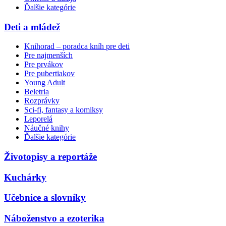
Ďalšie kategórie
Deti a mládež
Knihorad – poradca kníh pre deti
Pre najmenších
Pre prvákov
Pre pubertiakov
Young Adult
Beletria
Rozprávky
Sci-fi, fantasy a komiksy
Leporelá
Náučné knihy
Ďalšie kategórie
Životopisy a reportáže
Kuchárky
Učebnice a slovníky
Náboženstvo a ezoterika