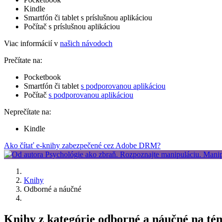
Kindle
Smartfón či tablet s príslušnou aplikáciou
Počítač s príslušnou aplikáciou
Viac informácií v
našich návodoch
Prečítate na:
Pocketbook
Smartfón či tablet
s podporovanou aplikáciou
Počítač
s podporovanou aplikáciou
Neprečítate na:
Kindle
Ako čítať e-knihy zabezpečené cez Adobe DRM?
Knihy
Odborné a náučné
Knihy z kategórie odborné a náučné na té