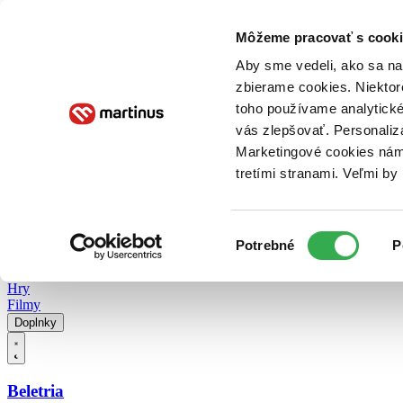
Doručenie
Kníhkupectvá
Knihovrátok
Poukážky
Knižný blog
Kontakt
Môžeme pracovať s cooki
Aby sme vedeli, ako sa na 
zbierame cookies. Niektor
E-knihy
Audioknihy
Hry
Filmy
Knihy
Doplnky
toho používame analytické
vás zlepšovať. Personaliz
Vyhľadávanie
Marketingové cookies nám 
tretími stranami. Veľmi b
Prihlásiť
Vyhľadávanie
Výber
Knihy
Potrebné
P
súhlasu
E-knihy
Audioknihy
Hry
Filmy
Doplnky
Beletria