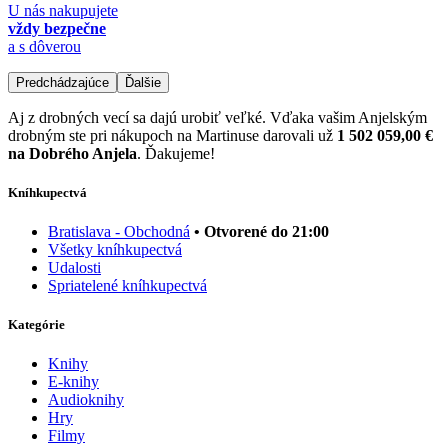
U nás nakupujete
vždy bezpečne
a s dôverou
Predchádzajúce
Ďalšie
Aj z drobných vecí sa dajú urobiť veľké. Vďaka vašim Anjelským
drobným ste pri nákupoch na Martinuse darovali už
1 502 059,00 €
na Dobrého Anjela
. Ďakujeme!
Kníhkupectvá
Bratislava - Obchodná
• Otvorené do 21:00
Všetky kníhkupectvá
Udalosti
Spriatelené kníhkupectvá
Kategórie
Knihy
E-knihy
Audioknihy
Hry
Filmy