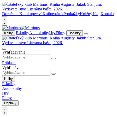
Doručenie
Kníhkupectvá
Knihovrátok
Poukážky
Knižný blog
Kontakt
E-knihy
Audioknihy
Hry
Filmy
Knihy
Doplnky
Vyhľadávanie
Prihlásiť
Vyhľadávanie
Knihy
E-knihy
Audioknihy
Hry
Filmy
Doplnky