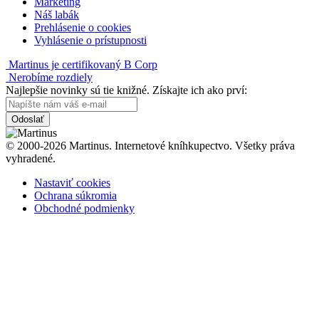
Marketing
Náš labák
Prehlásenie o cookies
Vyhlásenie o prístupnosti
Martinus je certifikovaný B Corp
Nerobíme rozdiely
Najlepšie novinky sú tie knižné. Získajte ich ako prví:
Odoslať
© 2000-2026 Martinus. Internetové kníhkupectvo. Všetky práva
vyhradené.
Nastaviť cookies
Ochrana súkromia
Obchodné podmienky