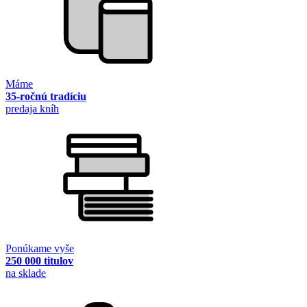
Máme
35-ročnú tradíciu
predaja kníh
Ponúkame vyše
250 000 titulov
na sklade