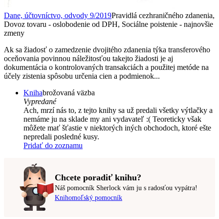
Dane, účtovníctvo, odvody 9/2019
Pravidlá cezhraničného zdanenia,
Dovoz tovaru - oslobodenie od DPH, Sociálne poistenie - najnovšie
zmeny
Ak sa žiadosť o zamedzenie dvojitého zdanenia týka transferového
oceňovania povinnou náležitosťou takejto žiadosti je aj
dokumentácia o kontrolovaných transakciách a použitej metóde na
účely zistenia spôsobu určenia cien a podmienok...
Kniha
brožovaná väzba
Vypredané
Ach, mrzí nás to, z tejto knihy sa už predali všetky výtlačky a
nemáme ju na sklade my ani vydavateľ :( Teoreticky však
môžete mať šťastie v niektorých iných obchodoch, ktoré ešte
nepredali posledné kusy.
Pridať do zoznamu
Chcete poradiť knihu?
Náš pomocník Sherlock vám ju s radosťou vypátra!
Knihomoľský pomocník