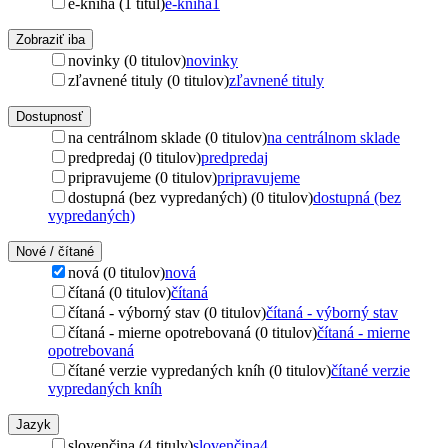
e-kniha (1 titul)
e-kniha
1
Zobraziť iba
novinky (0 titulov)
novinky
zľavnené tituly (0 titulov)
zľavnené tituly
Dostupnosť
na centrálnom sklade (0 titulov)
na centrálnom sklade
predpredaj (0 titulov)
predpredaj
pripravujeme (0 titulov)
pripravujeme
dostupná (bez vypredaných) (0 titulov)
dostupná (bez
vypredaných)
Nové / čítané
nová (0 titulov)
nová
čítaná (0 titulov)
čítaná
čítaná - výborný stav (0 titulov)
čítaná - výborný stav
čítaná - mierne opotrebovaná (0 titulov)
čítaná - mierne
opotrebovaná
čítané verzie vypredaných kníh (0 titulov)
čítané verzie
vypredaných kníh
Jazyk
slovenčina (4 tituly)
slovenčina
4