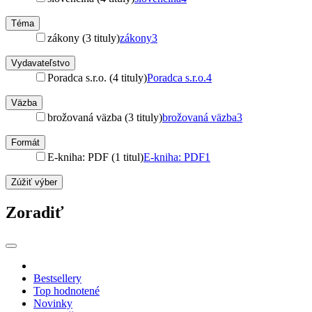
Téma
zákony (3 tituly)
zákony
3
Vydavateľstvo
Poradca s.r.o. (4 tituly)
Poradca s.r.o.
4
Väzba
brožovaná väzba (3 tituly)
brožovaná väzba
3
Formát
E-kniha: PDF (1 titul)
E-kniha: PDF
1
Zúžiť výber
Zoradiť
Bestsellery
Top hodnotené
Novinky