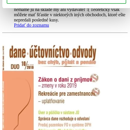
Ach, mrzí nás to, z tejto knihy sa už predali všetky výtlačky a
nemáme ju na sklade my ani vydavateľ :( Teoreticky však
môžete mať šťastie v niektorých iných obchodoch, ktoré ešte
nepredali posledné kusy.
Pridať do zoznamu