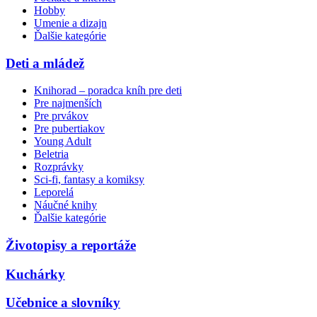
Hobby
Umenie a dizajn
Ďalšie kategórie
Deti a mládež
Knihorad – poradca kníh pre deti
Pre najmenších
Pre prvákov
Pre pubertiakov
Young Adult
Beletria
Rozprávky
Sci-fi, fantasy a komiksy
Leporelá
Náučné knihy
Ďalšie kategórie
Životopisy a reportáže
Kuchárky
Učebnice a slovníky