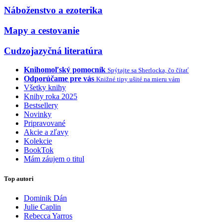
Náboženstvo a ezoterika
Mapy a cestovanie
Cudzojazyčná literatúra
Knihomoľský pomocník
Spýtajte sa Sherlocka, čo čítať
Odporúčame pre vás
Knižné tipy ušité na mieru vám
Všetky knihy
Knihy roka 2025
Bestsellery
Novinky
Pripravované
Akcie a zľavy
Kolekcie
BookTok
Mám záujem o titul
Top autori
Dominik Dán
Julie Caplin
Rebecca Yarros