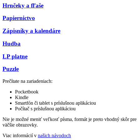
Hrnčeky a fľaše
Papiernictvo
Zápisníky a kalendáre
Hudba
LP platne
Puzzle
Prečítate na zariadeniach:
Pocketbook
Kindle
Smartfón či tablet s príslušnou aplikáciou
Počítač s príslušnou aplikáciou
Nie je možné meniť veľkosť písma, formát je preto vhodný skôr pre
väčšie obrazovky.
Viac informácií v
našich návodoch