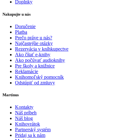
Doplnky
Nakupujte u nás
Doručenie
Platba
Prečo práve u nás?
Najčastejšie otázky
Rezervácia v kníhkupectve
Ako čítať e-knihy
Ako počúvať audioknihy
Pre školy a knižnice
Reklamácie
Knihomoľský pomocník
Odstúpiť od zmluvy
Martinus
Kontakty
Náš príbeh
Náš blog
Knihovrátok
Partnerský systém
Pridaj sa k nám