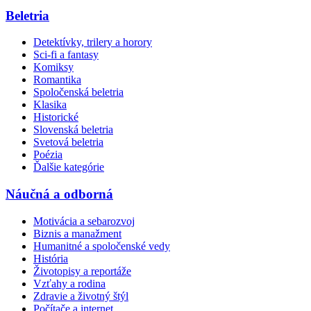
Beletria
Detektívky, trilery a horory
Sci-fi a fantasy
Komiksy
Romantika
Spoločenská beletria
Klasika
Historické
Slovenská beletria
Svetová beletria
Poézia
Ďalšie kategórie
Náučná a odborná
Motivácia a sebarozvoj
Biznis a manažment
Humanitné a spoločenské vedy
História
Životopisy a reportáže
Vzťahy a rodina
Zdravie a životný štýl
Počítače a internet