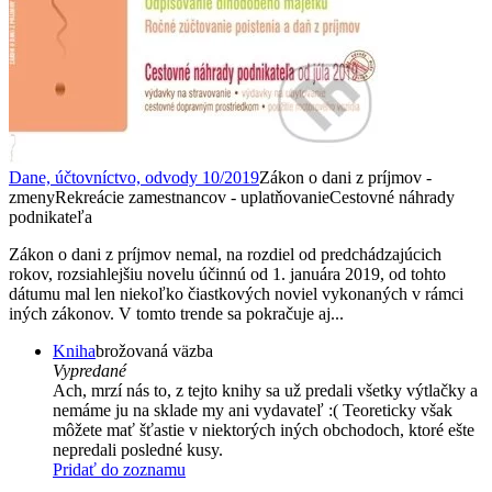
Dane, účtovníctvo, odvody 10/2019
Zákon o dani z príjmov -
zmenyRekreácie zamestnancov - uplatňovanieCestovné náhrady
podnikateľa
Zákon o dani z príjmov nemal, na rozdiel od predchádzajúcich
rokov, rozsiahlejšiu novelu účinnú od 1. januára 2019, od tohto
dátumu mal len niekoľko čiastkových noviel vykonaných v rámci
iných zákonov. V tomto trende sa pokračuje aj...
Kniha
brožovaná väzba
Vypredané
Ach, mrzí nás to, z tejto knihy sa už predali všetky výtlačky a
nemáme ju na sklade my ani vydavateľ :( Teoreticky však
môžete mať šťastie v niektorých iných obchodoch, ktoré ešte
nepredali posledné kusy.
Pridať do zoznamu