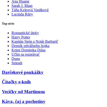
Ana Huang
Sarah J. Maas
Táňa Keleová Vasilková
Lucinda Riley
Top série
Romantické úteky
Harry Potter
Kapitán Stein a Notár Barbarič
Denník odvážneho bojka
Krimi Dominika Dána
Učím sa rozprávať
Duna
Smradi
Darčekové poukážky
Čítačky e-kníh
Vecičky od Martinusu
Káva, čaj a pochutiny