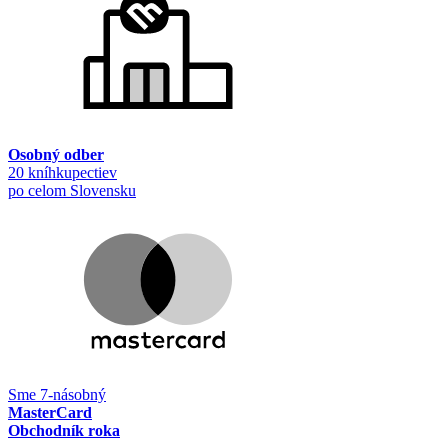
Osobný odber
20 kníhkupectiev
po celom Slovensku
Sme 7-násobný
MasterCard
Obchodník roka