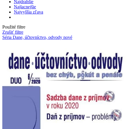
Najdrahšie
Najlacnejšie
Najvyššia zľava
Použité filtre
Zrušiť filtre
Séria Dane, účtovníctvo, odvody
nové