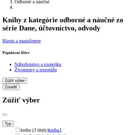
Odborné a náučné
Knihy z kategórie odborné a náučné zo
série Dane, účtovníctvo, odvody
Biznis a manažment
Populárne filtre
Náboženstvo a ezoterika
Životopisy a reportáže
Zúžiť výber
Zoradiť
Zúžiť výber
Typ
kniha (3 tituly)
kniha
3