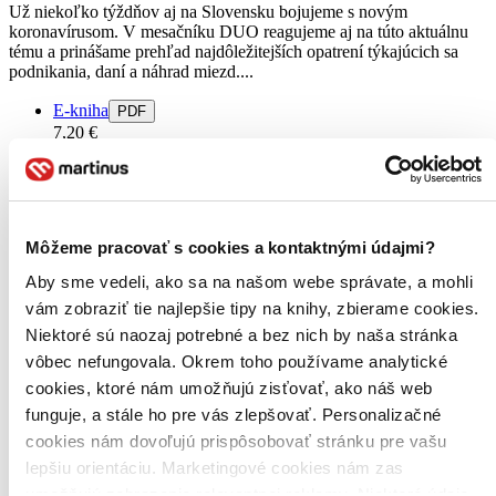
Už niekoľko týždňov aj na Slovensku bojujeme s novým
koronavírusom. V mesačníku DUO reagujeme aj na túto aktuálnu
tému a prinášame prehľad najdôležitejších opatrení týkajúcich sa
podnikania, daní a náhrad miezd....
E-kniha
PDF
7,20 €
Ihneď na stiahnutie
Máte čítačku, tablet alebo mobil? Stiahnite si do nich e-knihu:
budete ju mať hneď a ešte aj ušetríte život stromom. Viac
informácii o e-knihách
nájdete tu
.
Pridať do zoznamu
Môžeme pracovať s cookies a kontaktnými údajmi?
Vložiť do košíka
Aby sme vedeli, ako sa na našom webe správate, a mohli
vám zobraziť tie najlepšie tipy na knihy, zbierame cookies.
Niektoré sú naozaj potrebné a bez nich by naša stránka
vôbec nefungovala. Okrem toho používame analytické
cookies, ktoré nám umožňujú zisťovať, ako náš web
funguje, a stále ho pre vás zlepšovať. Personalizačné
cookies nám dovoľujú prispôsobovať stránku pre vašu
lepšiu orientáciu. Marketingové cookies nám zas
umožňujú zobrazenie relevantnej reklamy. Niektoré údaje