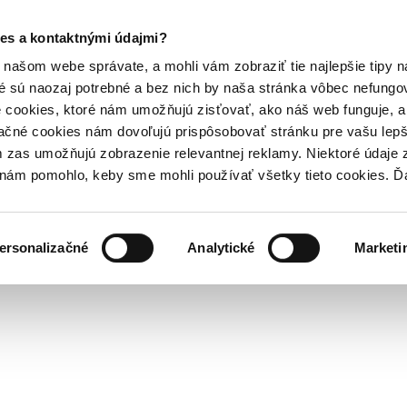
es a kontaktnými údajmi?
našom webe správate, a mohli vám zobraziť tie najlepšie tipy n
é sú naozaj potrebné a bez nich by naša stránka vôbec nefung
 cookies, ktoré nám umožňujú zisťovať, ako náš web funguje, a 
ačné cookies nám dovoľujú prispôsobovať stránku pre vašu lepši
zas umožňujú zobrazenie relevantnej reklamy. Niektoré údaje z
y nám pomohlo, keby sme mohli používať všetky tieto cookies. 
ersonalizačné
Analytické
Marketi