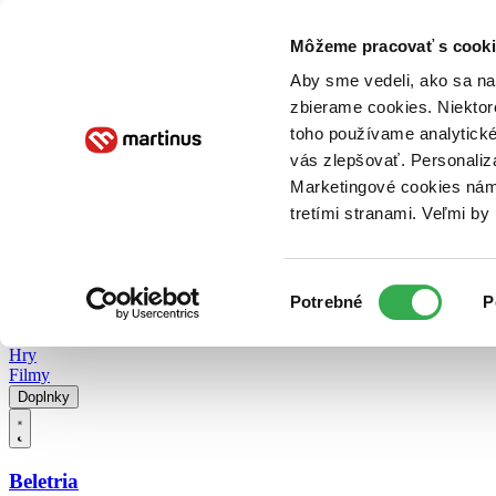
Doručenie
Kníhkupectvá
Knihovrátok
Poukážky
Knižný blog
Kontakt
Môžeme pracovať s cooki
Aby sme vedeli, ako sa na 
zbierame cookies. Niektor
E-knihy
Audioknihy
Hry
Filmy
Knihy
Doplnky
toho používame analytické
vás zlepšovať. Personaliz
Vyhľadávanie
Marketingové cookies nám 
tretími stranami. Veľmi b
Prihlásiť
Vyhľadávanie
Výber
Knihy
Potrebné
P
súhlasu
E-knihy
Audioknihy
Hry
Filmy
Doplnky
Beletria