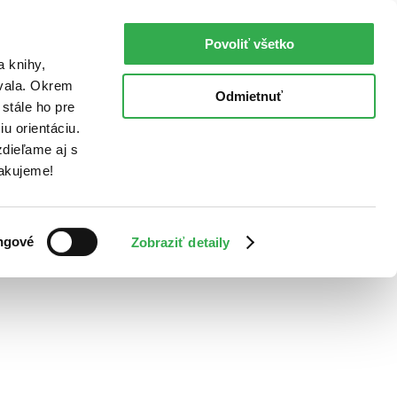
Povoliť všetko
a knihy,
ovala. Okrem
Odmietnuť
stále ho pre
u orientáciu.
dieľame aj s
Ďakujeme!
ngové
Zobraziť detaily