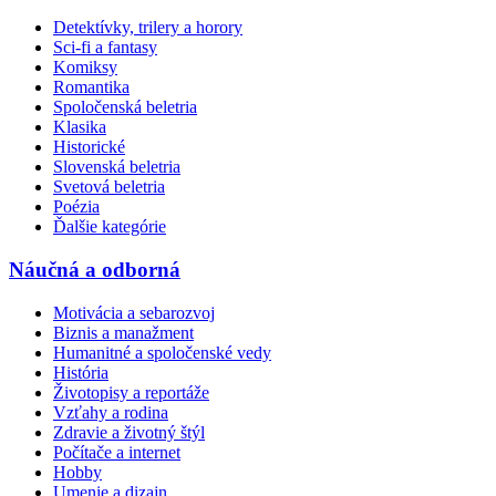
Detektívky, trilery a horory
Sci-fi a fantasy
Komiksy
Romantika
Spoločenská beletria
Klasika
Historické
Slovenská beletria
Svetová beletria
Poézia
Ďalšie kategórie
Náučná a odborná
Motivácia a sebarozvoj
Biznis a manažment
Humanitné a spoločenské vedy
História
Životopisy a reportáže
Vzťahy a rodina
Zdravie a životný štýl
Počítače a internet
Hobby
Umenie a dizajn