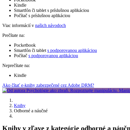
Kindle
Smartfón či tablet s príslušnou aplikáciou
Počítač s príslušnou aplikáciou
Viac informácií v
našich návodoch
Prečítate na:
Pocketbook
Smartfón či tablet
s podporovanou aplikáciou
Počítač
s podporovanou aplikáciou
Neprečítate na:
Kindle
Ako čítať e-knihy zabezpečené cez Adobe DRM?
Knihy
Odborné a náučné
Knihy v zľave z kategórie odborné a náučn