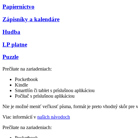
Papiernictvo
Zápisníky a kalendáre
Hudba
LP platne
Puzzle
Prečítate na zariadeniach:
Pocketbook
Kindle
Smartfón či tablet s príslušnou aplikáciou
Počítač s príslušnou aplikáciou
Nie je možné meniť veľkosť písma, formát je preto vhodný skôr pre 
Viac informácií v
našich návodoch
Prečítate na zariadeniach:
Pocketbook