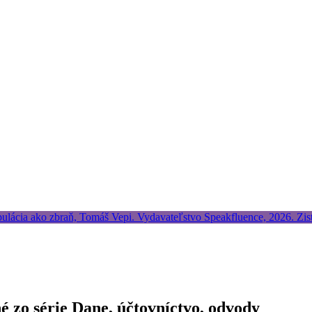
é zo série Dane, účtovníctvo, odvody