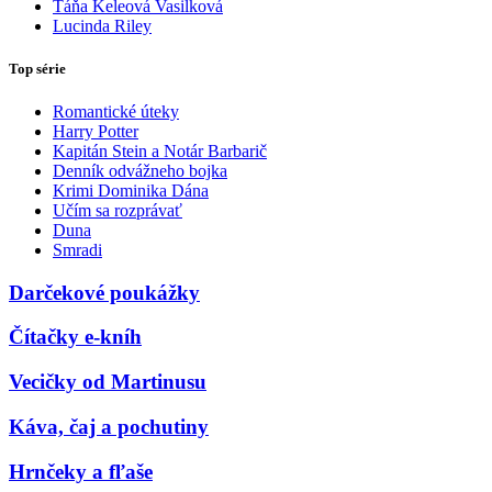
Táňa Keleová Vasilková
Lucinda Riley
Top série
Romantické úteky
Harry Potter
Kapitán Stein a Notár Barbarič
Denník odvážneho bojka
Krimi Dominika Dána
Učím sa rozprávať
Duna
Smradi
Darčekové poukážky
Čítačky e-kníh
Vecičky od Martinusu
Káva, čaj a pochutiny
Hrnčeky a fľaše