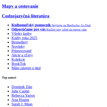
Mapy a cestovanie
Cudzojazyčná literatúra
Knihomoľský pomocník
Spýtajte sa Sherlocka, čo čítať
Odporúčame pre vás
Knižné tipy ušité na mieru vám
Všetky knihy
Knihy roka 2025
Bestsellery
Novinky
Pripravované
Akcie a zľavy
Kolekcie
BookTok
Mám záujem o titul
Top autori
Dominik Dán
Julie Caplin
Rebecca Yarros
Ana Huang
Sarah J. Maas