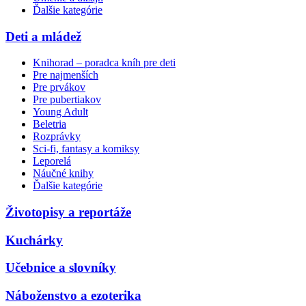
Ďalšie kategórie
Deti a mládež
Knihorad – poradca kníh pre deti
Pre najmenších
Pre prvákov
Pre pubertiakov
Young Adult
Beletria
Rozprávky
Sci-fi, fantasy a komiksy
Leporelá
Náučné knihy
Ďalšie kategórie
Životopisy a reportáže
Kuchárky
Učebnice a slovníky
Náboženstvo a ezoterika