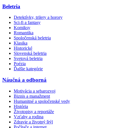
Beletria
Detektívky, trilery a horory
Sci-fi a fantasy
Komiksy
Romantika
Spoločenská beletria
Klasika
Historické
Slovenská beletria
Svetová beletria
Poézia
Ďalšie kategórie
Náučná a odborná
Motivácia a sebarozvoj
Biznis a manažment
Humanitné a spoločenské vedy
História
Životopisy a reportáže
Vzťahy a rodina
Zdravie a životný štýl
Počítače a internet