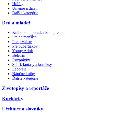
Hobby
Umenie a dizajn
Ďalšie kategórie
Deti a mládež
Knihorad – poradca kníh pre deti
Pre najmenších
Pre prvákov
Pre pubertiakov
Young Adult
Beletria
Rozprávky
Sci-fi, fantasy a komiksy
Leporelá
Náučné knihy
Ďalšie kategórie
Životopisy a reportáže
Kuchárky
Učebnice a slovníky