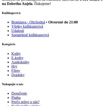
na Dobrého Anjela
. Ďakujeme!
Kníhkupectvá
Bratislava - Obchodná
• Otvorené do 21:00
Všetky kníhkupectvá
Udalosti
Spriatelené kníhkupectvá
Kategórie
Knihy
E-knihy
Audioknihy
Hry
Filmy
Doplnky
Nakupujte u nás
Doručenie
Platba
Prečo práve u nás?