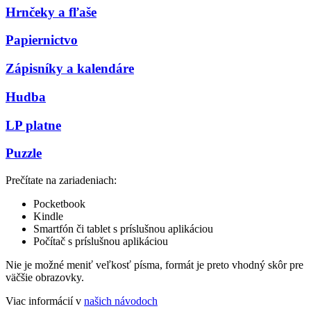
Hrnčeky a fľaše
Papiernictvo
Zápisníky a kalendáre
Hudba
LP platne
Puzzle
Prečítate na zariadeniach:
Pocketbook
Kindle
Smartfón či tablet s príslušnou aplikáciou
Počítač s príslušnou aplikáciou
Nie je možné meniť veľkosť písma, formát je preto vhodný skôr pre
väčšie obrazovky.
Viac informácií v
našich návodoch