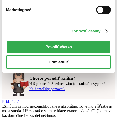
Bestsellery
Top hodnotené
Marketingové
Novinky
Najdrahšie
Najlacnejšie
Najvyššia zľava
Zobraziť detaily
Použité filtre
Zrušiť filtre
Povoliť všetko
Slovinčina
na sklade
Nebol nájdený
žiadny titul
vyhovujúci zadaným podmienkam.
Skúste prosím zmeniť vyhľadávaný výraz.
Odmietnuť
Chcete poradiť knihu?
Náš pomocník Sherlock vám ju s radosťou vypátra!
Knihomoľský pomocník
Pridať citát
Smútim za ňou nekomplikovane a absolútne. To je moje šťastie aj
moja smola. Už zakrátko sa mi v hlave vynorili slová: Chýba mi v
každom čine i v každej nečinnosti.