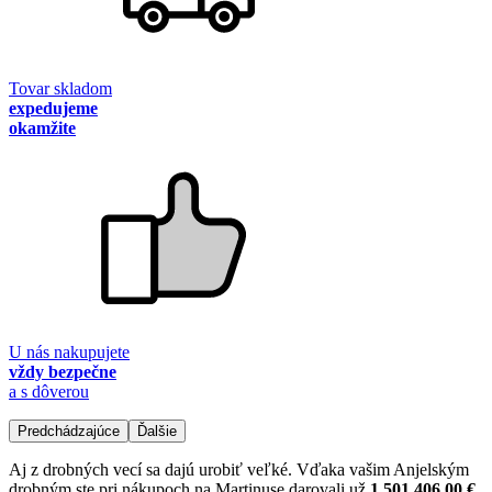
Tovar skladom
expedujeme
okamžite
U nás nakupujete
vždy bezpečne
a s dôverou
Predchádzajúce
Ďalšie
Aj z drobných vecí sa dajú urobiť veľké. Vďaka vašim Anjelským
drobným ste pri nákupoch na Martinuse darovali už
1 501 406,00 €