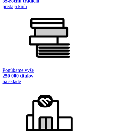
35-ročnú tradíciu
predaja kníh
Ponúkame vyše
250 000 titulov
na sklade