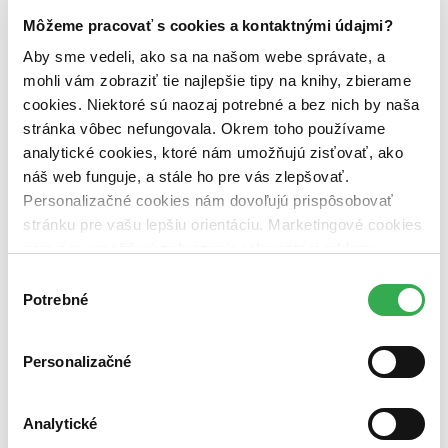
Dostupnosť
Môžeme pracovať s cookies a kontaktnými údajmi?
na centrálnom sklade (0 titulov)
na centrálnom sklade
Aby sme vedeli, ako sa na našom webe správate, a
predpredaj (0 titulov)
predpredaj
mohli vám zobraziť tie najlepšie tipy na knihy, zbierame
pripravujeme (0 titulov)
pripravujeme
dostupná (bez vypredaných) (0 titulov)
dostupná (bez
cookies. Niektoré sú naozaj potrebné a bez nich by naša
vypredaných)
stránka vôbec nefungovala. Okrem toho používame
analytické cookies, ktoré nám umožňujú zisťovať, ako
Nové / čítané
nová (0 titulov)
nová
náš web funguje, a stále ho pre vás zlepšovať.
čítaná (0 titulov)
čítaná
Personalizačné cookies nám dovoľujú prispôsobovať
čítaná - výborný stav (0 titulov)
čítaná - výborný stav
stránku pre vašu lepšiu orientáciu. Marketingové cookies
čítaná - mierne opotrebovaná (0 titulov)
čítaná - mierne
nám zas umožňujú zobrazenie relevantnej reklamy.
opotrebovaná
Niektoré údaje zdieľame aj s tretími stranami. Veľmi by
čítané verzie vypredaných kníh (0 titulov)
čítané verzie
Výber
vypredaných kníh
nám pomohlo, keby sme mohli používať všetky tieto
Potrebné
súhlasu
cookies. Ďakujeme!
Zúžiť výber
Personalizačné
Zoradiť
Analytické