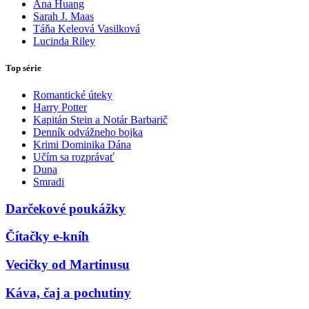
Ana Huang
Sarah J. Maas
Táňa Keleová Vasilková
Lucinda Riley
Top série
Romantické úteky
Harry Potter
Kapitán Stein a Notár Barbarič
Denník odvážneho bojka
Krimi Dominika Dána
Učím sa rozprávať
Duna
Smradi
Darčekové poukážky
Čítačky e-kníh
Vecičky od Martinusu
Káva, čaj a pochutiny