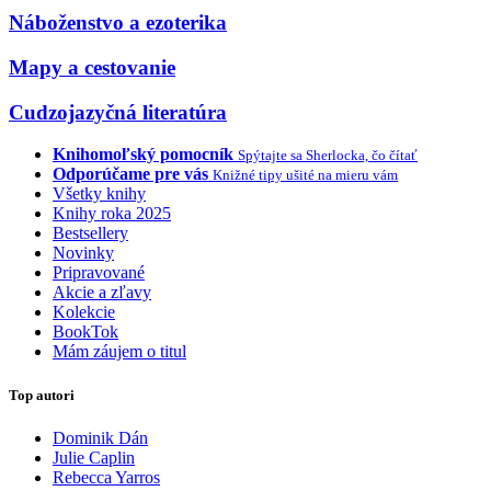
Náboženstvo a ezoterika
Mapy a cestovanie
Cudzojazyčná literatúra
Knihomoľský pomocník
Spýtajte sa Sherlocka, čo čítať
Odporúčame pre vás
Knižné tipy ušité na mieru vám
Všetky knihy
Knihy roka 2025
Bestsellery
Novinky
Pripravované
Akcie a zľavy
Kolekcie
BookTok
Mám záujem o titul
Top autori
Dominik Dán
Julie Caplin
Rebecca Yarros