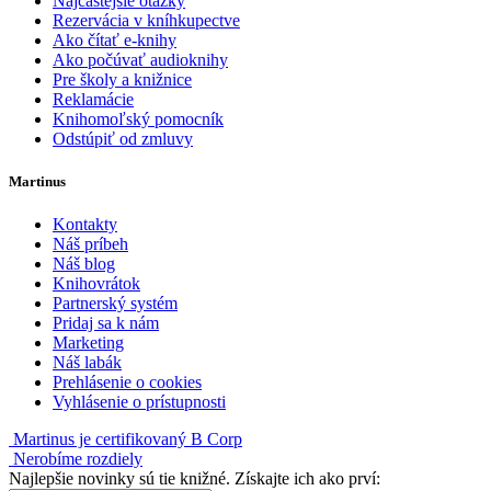
Najčastejšie otázky
Rezervácia v kníhkupectve
Ako čítať e-knihy
Ako počúvať audioknihy
Pre školy a knižnice
Reklamácie
Knihomoľský pomocník
Odstúpiť od zmluvy
Martinus
Kontakty
Náš príbeh
Náš blog
Knihovrátok
Partnerský systém
Pridaj sa k nám
Marketing
Náš labák
Prehlásenie o cookies
Vyhlásenie o prístupnosti
Martinus je certifikovaný B Corp
Nerobíme rozdiely
Najlepšie novinky sú tie knižné. Získajte ich ako prví: