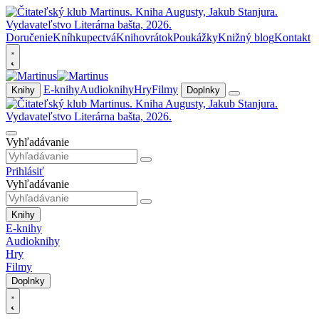
Doručenie
Kníhkupectvá
Knihovrátok
Poukážky
Knižný blog
Kontakt
E-knihy
Audioknihy
Hry
Filmy
Knihy
Doplnky
Vyhľadávanie
Prihlásiť
Vyhľadávanie
Knihy
E-knihy
Audioknihy
Hry
Filmy
Doplnky