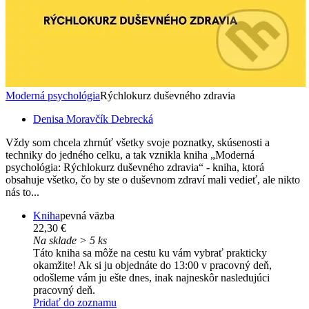
Moderná psychológia
Rýchlokurz duševného zdravia
Denisa Moravčík Debrecká
Vždy som chcela zhrnúť všetky svoje poznatky, skúsenosti a
techniky do jedného celku, a tak vznikla kniha „Moderná
psychológia: Rýchlokurz duševného zdravia“ - kniha, ktorá
obsahuje všetko, čo by ste o duševnom zdraví mali vedieť, ale nikto
nás to...
Kniha
pevná väzba
22,30 €
Na sklade > 5 ks
Táto kniha sa môže na cestu ku vám vybrať prakticky
okamžite! Ak si ju objednáte do 13:00 v pracovný deň,
odošleme vám ju ešte dnes, inak najneskôr nasledujúci
pracovný deň.
Pridať do zoznamu