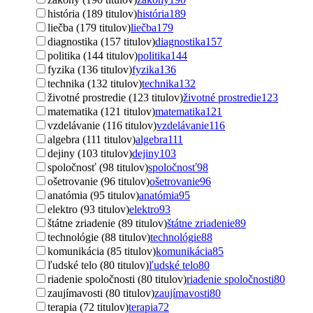
história (189 titulov)
história
189
liečba (179 titulov)
liečba
179
diagnostika (157 titulov)
diagnostika
157
politika (144 titulov)
politika
144
fyzika (136 titulov)
fyzika
136
technika (132 titulov)
technika
132
životné prostredie (123 titulov)
životné prostredie
123
matematika (121 titulov)
matematika
121
vzdelávanie (116 titulov)
vzdelávanie
116
algebra (111 titulov)
algebra
111
dejiny (103 titulov)
dejiny
103
spoločnosť (98 titulov)
spoločnosť
98
ošetrovanie (96 titulov)
ošetrovanie
96
anatómia (95 titulov)
anatómia
95
elektro (93 titulov)
elektro
93
štátne zriadenie (89 titulov)
štátne zriadenie
89
technológie (88 titulov)
technológie
88
komunikácia (85 titulov)
komunikácia
85
ľudské telo (80 titulov)
ľudské telo
80
riadenie spoločnosti (80 titulov)
riadenie spoločnosti
80
zaujímavosti (80 titulov)
zaujímavosti
80
terapia (72 titulov)
terapia
72