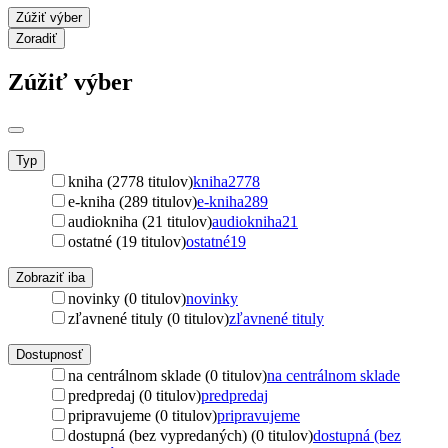
Zúžiť výber
Zoradiť
Zúžiť výber
Typ
kniha (2778 titulov)
kniha
2778
e-kniha (289 titulov)
e-kniha
289
audiokniha (21 titulov)
audiokniha
21
ostatné (19 titulov)
ostatné
19
Zobraziť iba
novinky (0 titulov)
novinky
zľavnené tituly (0 titulov)
zľavnené tituly
Dostupnosť
na centrálnom sklade (0 titulov)
na centrálnom sklade
predpredaj (0 titulov)
predpredaj
pripravujeme (0 titulov)
pripravujeme
dostupná (bez vypredaných) (0 titulov)
dostupná (bez