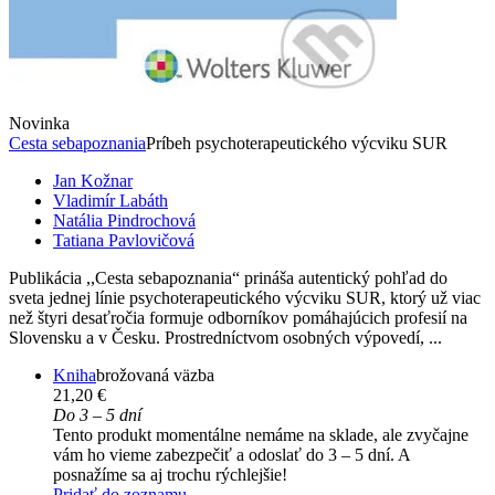
Novinka
Cesta sebapoznania
Príbeh psychoterapeutického výcviku SUR
Jan Kožnar
Vladimír Labáth
Natália Pindrochová
Tatiana Pavlovičová
Publikácia ,,Cesta sebapoznania“ prináša autentický pohľad do
sveta jednej línie psychoterapeutického výcviku SUR, ktorý už viac
než štyri desaťročia formuje odborníkov pomáhajúcich profesií na
Slovensku a v Česku. Prostredníctvom osobných výpovedí, ...
Kniha
brožovaná väzba
21,20 €
Do 3 – 5 dní
Tento produkt momentálne nemáme na sklade, ale zvyčajne
vám ho vieme zabezpečiť a odoslať do 3 – 5 dní. A
posnažíme sa aj trochu rýchlejšie!
Pridať do zoznamu