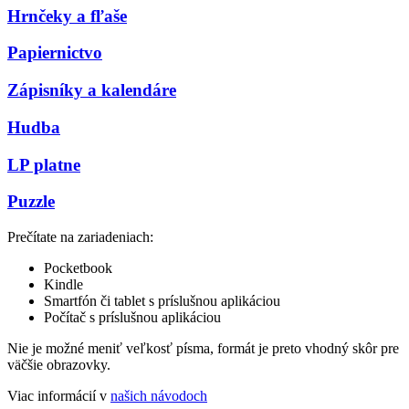
Hrnčeky a fľaše
Papiernictvo
Zápisníky a kalendáre
Hudba
LP platne
Puzzle
Prečítate na zariadeniach:
Pocketbook
Kindle
Smartfón či tablet s príslušnou aplikáciou
Počítač s príslušnou aplikáciou
Nie je možné meniť veľkosť písma, formát je preto vhodný skôr pre
väčšie obrazovky.
Viac informácií v
našich návodoch