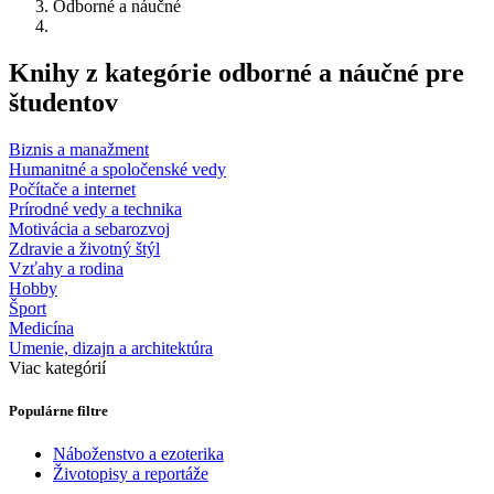
Odborné a náučné
Knihy z kategórie odborné a náučné pre
študentov
Biznis a manažment
Humanitné a spoločenské vedy
Počítače a internet
Prírodné vedy a technika
Motivácia a sebarozvoj
Zdravie a životný štýl
Vzťahy a rodina
Hobby
Šport
Medicína
Umenie, dizajn a architektúra
Viac kategórií
Populárne filtre
Náboženstvo a ezoterika
Životopisy a reportáže