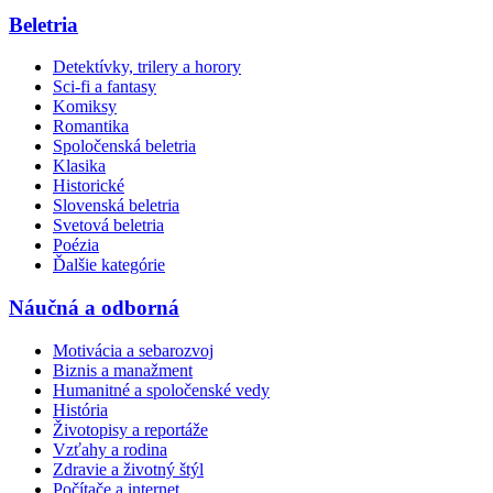
Beletria
Detektívky, trilery a horory
Sci-fi a fantasy
Komiksy
Romantika
Spoločenská beletria
Klasika
Historické
Slovenská beletria
Svetová beletria
Poézia
Ďalšie kategórie
Náučná a odborná
Motivácia a sebarozvoj
Biznis a manažment
Humanitné a spoločenské vedy
História
Životopisy a reportáže
Vzťahy a rodina
Zdravie a životný štýl
Počítače a internet