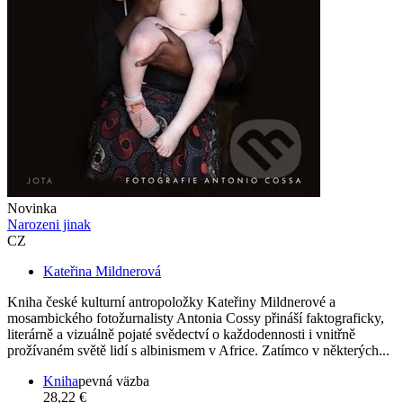
Novinka
Narozeni jinak
CZ
Kateřina Mildnerová
Kniha české kulturní antropoložky Kateřiny Mildnerové a
mosambického fotožurnalisty Antonia Cossy přináší faktograficky,
literárně a vizuálně pojaté svědectví o každodennosti i vnitřně
prožívaném světě lidí s albinismem v Africe. Zatímco v některých...
Kniha
pevná väzba
28,22 €