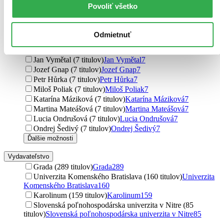
Ivan Štoll (8 titulov)
Ivan Štoll
8
Povoliť všetko
Viera Lisá (8 titulov)
Viera Lisá
8
Věra Höppnerová (8 titulov)
Věra Höppnerová
8
Tomáš Gřivna (8 titulov)
Tomáš Gřivna
8
Odmietnuť
Jozef Beňuška (8 titulov)
Jozef Beňuška
8
Ivan Teplička (7 titulov)
Ivan Teplička
7
Jan Vymětal (7 titulov)
Jan Vymětal
7
Jozef Gnap (7 titulov)
Jozef Gnap
7
Petr Hůrka (7 titulov)
Petr Hůrka
7
Miloš Poliak (7 titulov)
Miloš Poliak
7
Katarína Máziková (7 titulov)
Katarína Máziková
7
Martina Mateášová (7 titulov)
Martina Mateášová
7
Lucia Ondrušová (7 titulov)
Lucia Ondrušová
7
Ondrej Šedivý (7 titulov)
Ondrej Šedivý
7
Ďalšie možnosti
Vydavateľstvo
Grada (289 titulov)
Grada
289
Univerzita Komenského Bratislava (160 titulov)
Univerzita
Komenského Bratislava
160
Karolinum (159 titulov)
Karolinum
159
Slovenská poľnohospodárska univerzita v Nitre (85
titulov)
Slovenská poľnohospodárska univerzita v Nitre
85