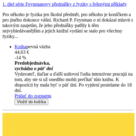
1. diel série
Feynmanovy přednášky z fyziky s řešenými příklady
Pro někoho je fyzika jen školní předmět, pro někoho je koníčkem a
pro jiného dokonce vášní. Richard P. Feynman o ní dokázal mluvit s
takovým zaujetím, že jeho přednášky patřily k těm
nejvyhledávanějším a jejich knižní vydání se stalo pro všechny
fyziky...
Kniha
pevná väzba
44,63 €
-14 %
Predobjednávka,
vychádza o päť dní
Vydavateľ, tlačiar a ďalší usilovní ľudia intenzívne pracujú na
tom, aby ste si už onedlho mohli prečítať túto knihu. K
dispozícii by mala byť o päť dní. Po vyjdení posielame do 18
dní.
Pridať do zoznamu
Vložiť do košíka