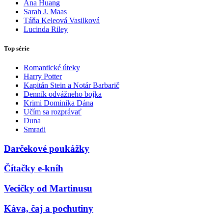
Ana Huang
Sarah J. Maas
Táňa Keleová Vasilková
Lucinda Riley
Top série
Romantické úteky
Harry Potter
Kapitán Stein a Notár Barbarič
Denník odvážneho bojka
Krimi Dominika Dána
Učím sa rozprávať
Duna
Smradi
Darčekové poukážky
Čítačky e-kníh
Vecičky od Martinusu
Káva, čaj a pochutiny