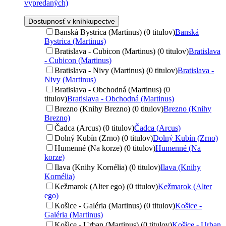
vypredaných)
Dostupnosť v kníhkupectve
Banská Bystrica (Martinus) (0 titulov)
Banská
Bystrica (Martinus)
Bratislava - Cubicon (Martinus) (0 titulov)
Bratislava
- Cubicon (Martinus)
Bratislava - Nivy (Martinus) (0 titulov)
Bratislava -
Nivy (Martinus)
Bratislava - Obchodná (Martinus) (0
titulov)
Bratislava - Obchodná (Martinus)
Brezno (Knihy Brezno) (0 titulov)
Brezno (Knihy
Brezno)
Čadca (Arcus) (0 titulov)
Čadca (Arcus)
Dolný Kubín (Zrno) (0 titulov)
Dolný Kubín (Zrno)
Humenné (Na korze) (0 titulov)
Humenné (Na
korze)
Ilava (Knihy Kornélia) (0 titulov)
Ilava (Knihy
Kornélia)
Kežmarok (Alter ego) (0 titulov)
Kežmarok (Alter
ego)
Košice - Galéria (Martinus) (0 titulov)
Košice -
Galéria (Martinus)
Košice - Urban (Martinus) (0 titulov)
Košice - Urban