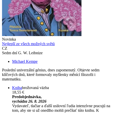
Novinka
Nejlepší ze všech možných světů
CZ
Sedm dní G. W. Leibnize
Michael Kempe
Poslední univerzální génius, dnes zapomenutý. Objevte sedm
klíčových dnů, které formovaly myšlenky měnící filozofii i
matematiku.
Kniha
brožovaná väzba
18,55 €
Predobjednávka,
vychádza 26. 8. 2026
Vydavateľ, tlačiar a ďalší usilovní ľudia intenzívne pracujú na
tom, aby ste si už onedlho mohli prečítať túto knihu. K