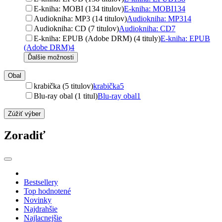
E-kniha: MOBI (134 titulov)
E-kniha: MOBI
134
Audiokniha: MP3 (14 titulov)
Audiokniha: MP3
14
Audiokniha: CD (7 titulov)
Audiokniha: CD
7
E-kniha: EPUB (Adobe DRM) (4 tituly)
E-kniha: EPUB
(Adobe DRM)
4
Ďalšie možnosti
Obal
krabička (5 titulov)
krabička
5
Blu-ray obal (1 titul)
Blu-ray obal
1
Zúžiť výber
Zoradiť
Bestsellery
Top hodnotené
Novinky
Najdrahšie
Najlacnejšie