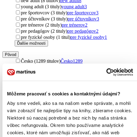
new adult (8 titulov)
new adult
8
young adult (3 tituly)
young adult
3
pre športovcov (3 tituly)
pre športovcov
3
pre účtovníkov (3 tituly)
pre účtovníkov
3
pre trénerov (2 tituly)
pre trénerov
2
pre pedagógov (2 tituly)
pre pedagógov
2
pre fyzické osoby (1 titul)
pre fyzické osoby
1
Ďalšie možnosti
Pôvod
Česko (1289 titulov)
Česko
1289
Slovensko (839 titulov)
Slovensko
839
zahraničný (227 titulov)
zahraničný
227
Francúzsko (72 titulov)
Francúzsko
72
Spojené štáty (64 titulov)
Spojené štáty
64
Nemecko (52 titulov)
Nemecko
52
Môžeme pracovať s cookies a kontaktnými údajmi?
Spojené kráľovstvo (52 titulov)
Spojené kráľovstvo
52
Aby sme vedeli, ako sa na našom webe správate, a mohli
Taliansko (24 titulov)
Taliansko
24
severský (4 tituly)
severský
4
vám zobraziť tie najlepšie tipy na knihy, zbierame cookies.
Nórsko (4 tituly)
Nórsko
4
Niektoré sú naozaj potrebné a bez nich by naša stránka
Kanada (4 tituly)
Kanada
4
vôbec nefungovala. Okrem toho používame analytické
Grécko (4 tituly)
Grécko
4
cookies, ktoré nám umožňujú zisťovať, ako náš web
Poľsko (2 tituly)
Poľsko
2