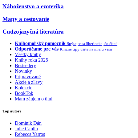
Náboženstvo a ezoterika
Mapy a cestovanie
Cudzojazyčná literatúra
Knihomoľský pomocník
Spýtajte sa Sherlocka, čo čítať
Odporúčame pre vás
Knižné tipy ušité na mieru vám
Všetky knihy
Knihy roka 2025
Bestsellery
Novinky
Pripravované
Akcie a zľavy
Kolekcie
BookTok
Mám záujem o titul
Top autori
Dominik Dán
Julie Caplin
Rebecca Yarros