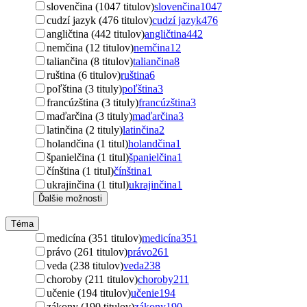
slovenčina (1047 titulov)
slovenčina
1047
cudzí jazyk (476 titulov)
cudzí jazyk
476
angličtina (442 titulov)
angličtina
442
nemčina (12 titulov)
nemčina
12
taliančina (8 titulov)
taliančina
8
ruština (6 titulov)
ruština
6
poľština (3 tituly)
poľština
3
francúzština (3 tituly)
francúzština
3
maďarčina (3 tituly)
maďarčina
3
latinčina (2 tituly)
latinčina
2
holandčina (1 titul)
holandčina
1
španielčina (1 titul)
španielčina
1
čínština (1 titul)
čínština
1
ukrajinčina (1 titul)
ukrajinčina
1
Ďalšie možnosti
Téma
medicína (351 titulov)
medicína
351
právo (261 titulov)
právo
261
veda (238 titulov)
veda
238
choroby (211 titulov)
choroby
211
učenie (194 titulov)
učenie
194
zákony (190 titulov)
zákony
190