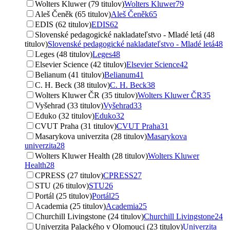
Wolters Kluwer (79 titulov)
Wolters Kluwer
79
Aleš Čeněk (65 titulov)
Aleš Čeněk
65
EDIS (62 titulov)
EDIS
62
Slovenské pedagogické nakladateľstvo - Mladé letá (48
titulov)
Slovenské pedagogické nakladateľstvo - Mladé letá
48
Leges (48 titulov)
Leges
48
Elsevier Science (42 titulov)
Elsevier Science
42
Belianum (41 titulov)
Belianum
41
C. H. Beck (38 titulov)
C. H. Beck
38
Wolters Kluwer ČR (35 titulov)
Wolters Kluwer ČR
35
Vyšehrad (33 titulov)
Vyšehrad
33
Eduko (32 titulov)
Eduko
32
CVUT Praha (31 titulov)
CVUT Praha
31
Masarykova univerzita (28 titulov)
Masarykova
univerzita
28
Wolters Kluwer Health (28 titulov)
Wolters Kluwer
Health
28
CPRESS (27 titulov)
CPRESS
27
STU (26 titulov)
STU
26
Portál (25 titulov)
Portál
25
Academia (25 titulov)
Academia
25
Churchill Livingstone (24 titulov)
Churchill Livingstone
24
Univerzita Palackého v Olomouci (23 titulov)
Univerzita