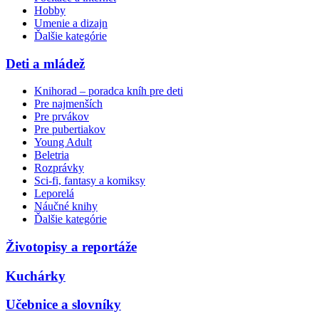
Hobby
Umenie a dizajn
Ďalšie kategórie
Deti a mládež
Knihorad – poradca kníh pre deti
Pre najmenších
Pre prvákov
Pre pubertiakov
Young Adult
Beletria
Rozprávky
Sci-fi, fantasy a komiksy
Leporelá
Náučné knihy
Ďalšie kategórie
Životopisy a reportáže
Kuchárky
Učebnice a slovníky