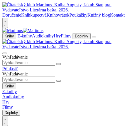
Doručenie
Kníhkupectvá
Knihovrátok
Poukážky
Knižný blog
Kontakt
E-knihy
Audioknihy
Hry
Filmy
Knihy
Doplnky
Vyhľadávanie
Prihlásiť
Vyhľadávanie
Knihy
E-knihy
Audioknihy
Hry
Filmy
Doplnky