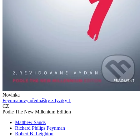
Novinka
Feynmanovy přednášky z fyziky 1
CZ
Podle The New Millenium Edition
Matthew Sands
Richard Philips Feynman
Robert B. Leighton