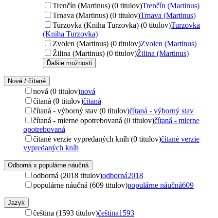
Trenčín (Martinus) (0 titulov)
Trenčín (Martinus)
Trnava (Martinus) (0 titulov)
Trnava (Martinus)
Turzovka (Kniha Turzovka) (0 titulov)
Turzovka
(Kniha Turzovka)
Zvolen (Martinus) (0 titulov)
Zvolen (Martinus)
Žilina (Martinus) (0 titulov)
Žilina (Martinus)
Ďalšie možnosti
Nové / čítané
nová (0 titulov)
nová
čítaná (0 titulov)
čítaná
čítaná - výborný stav (0 titulov)
čítaná - výborný stav
čítaná - mierne opotrebovaná (0 titulov)
čítaná - mierne
opotrebovaná
čítané verzie vypredaných kníh (0 titulov)
čítané verzie
vypredaných kníh
Odborná x populárne náučná
odborná (2018 titulov)
odborná
2018
populárne náučná (609 titulov)
populárne náučná
609
Jazyk
čeština (1593 titulov)
čeština
1593