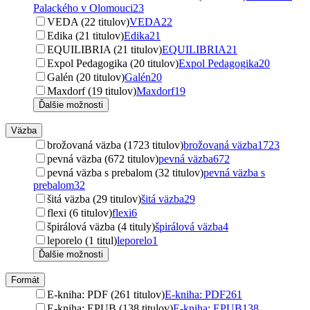
Palackého v Olomouci
23
VEDA (22 titulov)
VEDA
22
Edika (21 titulov)
Edika
21
EQUILIBRIA (21 titulov)
EQUILIBRIA
21
Expol Pedagogika (20 titulov)
Expol Pedagogika
20
Galén (20 titulov)
Galén
20
Maxdorf (19 titulov)
Maxdorf
19
Ďalšie možnosti
Väzba
brožovaná väzba (1723 titulov)
brožovaná väzba
1723
pevná väzba (672 titulov)
pevná väzba
672
pevná väzba s prebalom (32 titulov)
pevná väzba s
prebalom
32
šitá väzba (29 titulov)
šitá väzba
29
flexi (6 titulov)
flexi
6
špirálová väzba (4 tituly)
špirálová väzba
4
leporelo (1 titul)
leporelo
1
Ďalšie možnosti
Formát
E-kniha: PDF (261 titulov)
E-kniha: PDF
261
E-kniha: EPUB (138 titulov)
E-kniha: EPUB
138