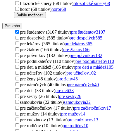
filozofické smery (68 titulov)
filozofické smery
68
horor (68 titulov)
horor
68
Ďalšie možnosti
Pre koho
pre študentov (3107 titulov)
pre študentov
3107
pre dospelých (585 titulov)
pre dospelých
585
pre lekárov (365 titulov)
pre lekárov
365
pre žiakov (166 titulov)
pre žiakov
166
pre právnikov (132 titulov)
pre právnikov
132
pre podnikateľov (110 titulov)
pre podnikateľov
110
pre deti a mládež (105 titulov)
pre deti a mládež
105
pre učiteľov (102 titulov)
pre učiteľov
102
pre ženy (45 titulov)
pre ženy
45
pre náročných (40 titulov)
pre náročných
40
pre deti (33 titulov)
pre deti
33
pre sestry (26 titulov)
pre sestry
26
samoukovia (22 titulov)
samoukovia
22
pre začiatočníkov (17 titulov)
pre začiatočníkov
17
pre mužov (14 titulov)
pre mužov
14
pre cudzincov (13 titulov)
pre cudzincov
13
pre rodičov (10 titulov)
pre rodičov
10