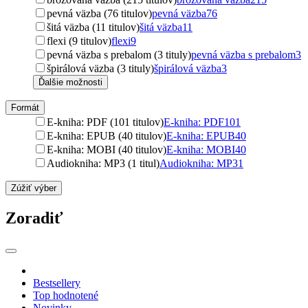
pevná väzba (76 titulov)
pevná väzba
76
šitá väzba (11 titulov)
šitá väzba
11
flexi (9 titulov)
flexi
9
pevná väzba s prebalom (3 tituly)
pevná väzba s prebalom
3
špirálová väzba (3 tituly)
špirálová väzba
3
Ďalšie možnosti
Formát
E-kniha: PDF (101 titulov)
E-kniha: PDF
101
E-kniha: EPUB (40 titulov)
E-kniha: EPUB
40
E-kniha: MOBI (40 titulov)
E-kniha: MOBI
40
Audiokniha: MP3 (1 titul)
Audiokniha: MP3
1
Zúžiť výber
Zoradiť
Bestsellery
Top hodnotené
Novinky