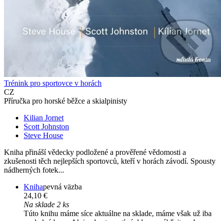
Trénink pro sportovce v horách
CZ
Příručka pro horské běžce a skialpinisty
Kilian Jornet
Scott Johnston
Steve House
Kniha přináší vědecky podložené a prověřené vědomosti a
zkušenosti těch nejlepších sportovců, kteří v horách závodí. Spousty
nádherných fotek...
Kniha
pevná väzba
24,10 €
Na sklade 2 ks
Túto knihu máme síce aktuálne na sklade, máme však už iba