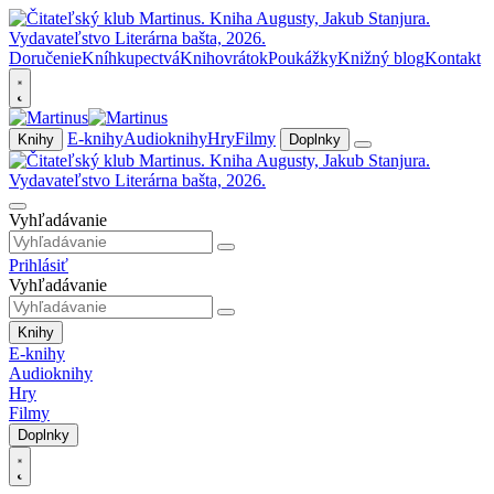
Doručenie
Kníhkupectvá
Knihovrátok
Poukážky
Knižný blog
Kontakt
E-knihy
Audioknihy
Hry
Filmy
Knihy
Doplnky
Vyhľadávanie
Prihlásiť
Vyhľadávanie
Knihy
E-knihy
Audioknihy
Hry
Filmy
Doplnky