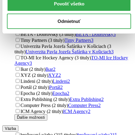
Povoliť všetko
Komenského Bratislava
4
Ostravská univerzita (4 tituly)
Ostravská univerzita
4
Slovenské pedagogické nakladateľstvo - Mladé letá (3
Odmietnuť
tituly)
Slovenské pedagogické nakladateľstvo - Mladé letá
3
Naše vojsko (3 tituly)
Naše vojsko
3
BETA - Dobrovský (3 tituly)
BETA - Dobrovský
3
Timy Partners (3 tituly)
Timy Partners
3
Univerzita Pavla Jozefa Šafárika v Košiciach (3
tituly)
Univerzita Pavla Jozefa Šafárika v Košiciach
3
TO-MI Ice Hockey Agency (3 tituly)
TO-MI Ice Hockey
Agency
3
Ikar (2 tituly)
Ikar
2
XYZ (2 tituly)
XYZ
2
Lindeni (2 tituly)
Lindeni
2
Portál (2 tituly)
Portál
2
Epocha (2 tituly)
Epocha
2
Extra Publishing (2 tituly)
Extra Publishing
2
Computer Press (2 tituly)
Computer Press
2
ICM Agency (2 tituly)
ICM Agency
2
Ďalšie možnosti
Väzba
brožovaná väzba (215 titulov)
brožovaná väzba
215