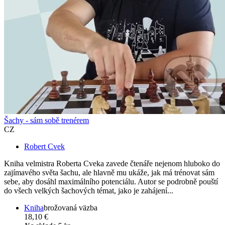
Šachy - sám sobě trenérem
CZ
Robert Cvek
Kniha velmistra Roberta Cveka zavede čtenáře nejenom hluboko do
zajímavého světa šachu, ale hlavně mu ukáže, jak má trénovat sám
sebe, aby dosáhl maximálního potenciálu. Autor se podrobně pouští
do všech velkých šachových témat, jako je zahájení...
Kniha
brožovaná väzba
18,10 €