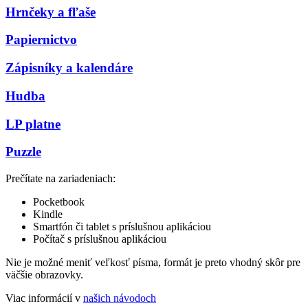
Hrnčeky a fľaše
Papiernictvo
Zápisníky a kalendáre
Hudba
LP platne
Puzzle
Prečítate na zariadeniach:
Pocketbook
Kindle
Smartfón či tablet s príslušnou aplikáciou
Počítač s príslušnou aplikáciou
Nie je možné meniť veľkosť písma, formát je preto vhodný skôr pre
väčšie obrazovky.
Viac informácií v
našich návodoch