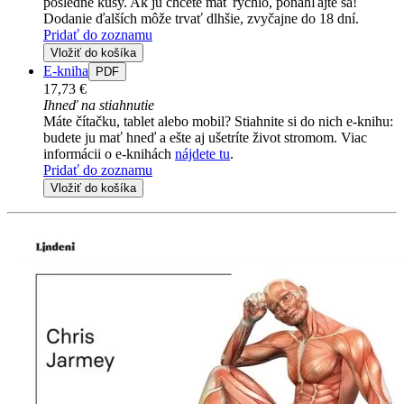
posledné kusy. Ak ju chcete mať rýchlo, ponáhľajte sa!
Dodanie ďalších môže trvať dlhšie, zvyčajne do 18 dní.
Pridať do zoznamu
Vložiť do košíka
E-kniha
PDF
17,73 €
Ihneď na stiahnutie
Máte čítačku, tablet alebo mobil? Stiahnite si do nich e-knihu:
budete ju mať hneď a ešte aj ušetríte život stromom. Viac
informácii o e-knihách
nájdete tu
.
Pridať do zoznamu
Vložiť do košíka