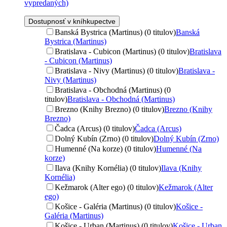
vypredaných)
Dostupnosť v kníhkupectve
Banská Bystrica (Martinus) (0 titulov)
Banská
Bystrica (Martinus)
Bratislava - Cubicon (Martinus) (0 titulov)
Bratislava
- Cubicon (Martinus)
Bratislava - Nivy (Martinus) (0 titulov)
Bratislava -
Nivy (Martinus)
Bratislava - Obchodná (Martinus) (0
titulov)
Bratislava - Obchodná (Martinus)
Brezno (Knihy Brezno) (0 titulov)
Brezno (Knihy
Brezno)
Čadca (Arcus) (0 titulov)
Čadca (Arcus)
Dolný Kubín (Zrno) (0 titulov)
Dolný Kubín (Zrno)
Humenné (Na korze) (0 titulov)
Humenné (Na
korze)
Ilava (Knihy Kornélia) (0 titulov)
Ilava (Knihy
Kornélia)
Kežmarok (Alter ego) (0 titulov)
Kežmarok (Alter
ego)
Košice - Galéria (Martinus) (0 titulov)
Košice -
Galéria (Martinus)
Košice - Urban (Martinus) (0 titulov)
Košice - Urban