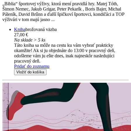
„Biblia“ športovej výživy, ktorá mení pravidlá hry. Matej Tóth,
Šimon Nemec, Jakub Grigar, Peter Pekarík , Boris Bajer, Michal
Páleník, David Brűnn a ďalší špičkoví športovci, kondičáci a TOP
výživári v tom majú jasno ...
Kniha
brožovaná väzba
27,00 €
Na sklade > 5 ks
Táto kniha sa môže na cestu ku vám vybrať prakticky
okamžite! Ak si ju objednáte do 13:00 v pracovný deň,
odošleme vám ju ešte dnes, inak najneskôr nasledujúci
pracovný deň.
Pridať do zoznamu
Vložiť do košíka