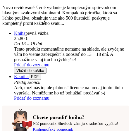
Novo revidované štvrté vydanie je komplexným sprievodcom
hlavnými svalovými skupinami. Kompaktná príručka, ktorá sa
ľahko používa, obsahuje viac ako 500 ilustrácií, poskytuje
kompletný profil každého svalu...
Kniha
pevná väzba
25,80 €
Do 13 – 18 dní
Tento produkt momentálne nemáme na sklade, ale zvyčajne
vám ho vieme zabezpečiť a odoslať do 13 – 18 dní. A
posnažíme sa aj trochu rýchlejšie!
Pridať do zoznamu
Vložiť do košíka
E-kniha
PDF
Predaj skončil
Ach, mrzí nás to, ale platnosť licencie na predaj tohto titulu
vypršala. Nemôžeme ho už bohužiaľ predávať :-(
Pridať do zoznamu
Chcete poradiť knihu?
Náš pomocník Sherlock vám ju s radosťou vypátra!
Knihomoľský pomocník