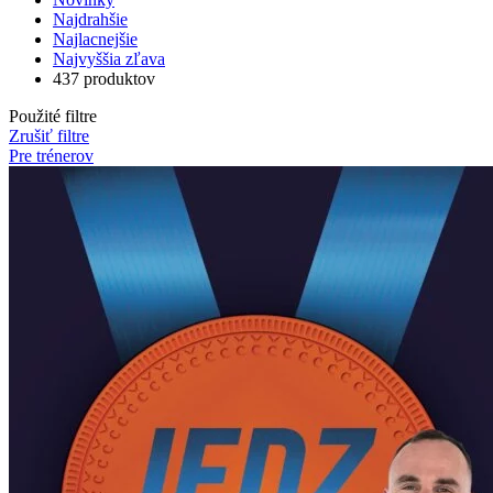
Najdrahšie
Najlacnejšie
Najvyššia zľava
437 produktov
Použité filtre
Zrušiť filtre
Pre trénerov