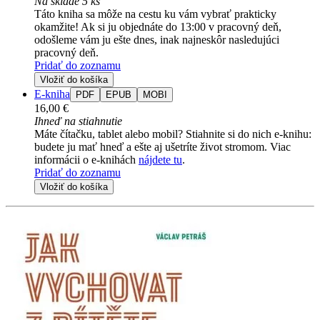
Na sklade 5 ks
Táto kniha sa môže na cestu ku vám vybrať prakticky
okamžite! Ak si ju objednáte do 13:00 v pracovný deň,
odošleme vám ju ešte dnes, inak najneskôr nasledujúci
pracovný deň.
Pridať do zoznamu
Vložiť do košíka
E-kniha
PDF
EPUB
MOBI
16,00 €
Ihneď na stiahnutie
Máte čítačku, tablet alebo mobil? Stiahnite si do nich e-knihu:
budete ju mať hneď a ešte aj ušetríte život stromom. Viac
informácii o e-knihách
nájdete tu
.
Pridať do zoznamu
Vložiť do košíka