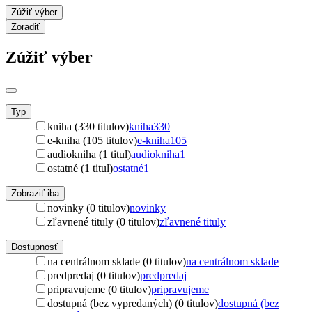
Zúžiť výber
Zoradiť
Zúžiť výber
Typ
kniha (330 titulov)
kniha
330
e-kniha (105 titulov)
e-kniha
105
audiokniha (1 titul)
audiokniha
1
ostatné (1 titul)
ostatné
1
Zobraziť iba
novinky (0 titulov)
novinky
zľavnené tituly (0 titulov)
zľavnené tituly
Dostupnosť
na centrálnom sklade (0 titulov)
na centrálnom sklade
predpredaj (0 titulov)
predpredaj
pripravujeme (0 titulov)
pripravujeme
dostupná (bez vypredaných) (0 titulov)
dostupná (bez