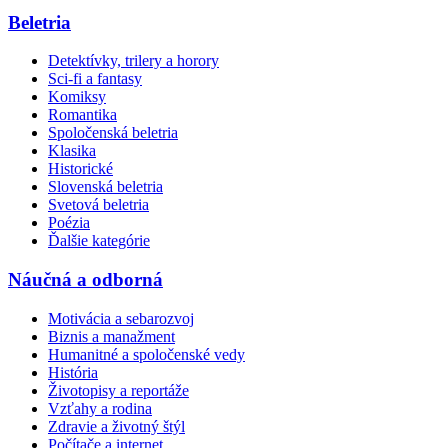
Beletria
Detektívky, trilery a horory
Sci-fi a fantasy
Komiksy
Romantika
Spoločenská beletria
Klasika
Historické
Slovenská beletria
Svetová beletria
Poézia
Ďalšie kategórie
Náučná a odborná
Motivácia a sebarozvoj
Biznis a manažment
Humanitné a spoločenské vedy
História
Životopisy a reportáže
Vzťahy a rodina
Zdravie a životný štýl
Počítače a internet