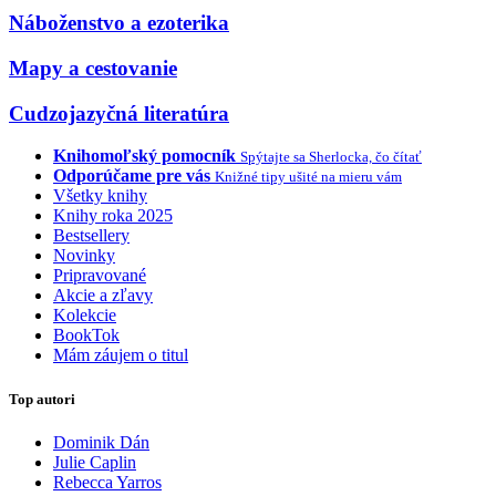
Náboženstvo a ezoterika
Mapy a cestovanie
Cudzojazyčná literatúra
Knihomoľský pomocník
Spýtajte sa Sherlocka, čo čítať
Odporúčame pre vás
Knižné tipy ušité na mieru vám
Všetky knihy
Knihy roka 2025
Bestsellery
Novinky
Pripravované
Akcie a zľavy
Kolekcie
BookTok
Mám záujem o titul
Top autori
Dominik Dán
Julie Caplin
Rebecca Yarros