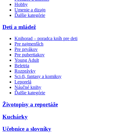
Hobby
Umenie a dizajn
Ďalšie kategórie
Deti a mládež
Knihorad – poradca kníh pre deti
Pre najmenších
Pre prvákov
Pre pubertiakov
Young Adult
Beletria
Rozprávky
Sci-fi, fantasy a komiksy
Leporelá
Náučné knihy
Ďalšie kategórie
Životopisy a reportáže
Kuchárky
Učebnice a slovníky