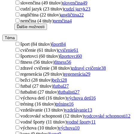
slovenčina (49 titulov)
slovenčina
49
cudzí jazyk (23 titulov)
cudzí jazyk
23
angličtina (22 titulov)
angličtina
22
nemčina (4 tituly)
nemčina
4
Ďalšie možnosti
Téma
šport (84 titulov)
šport
84
cvičenie (61 titulov)
cvičenie
61
športovci (60 titulov)
športovci
60
fitness (56 titulov)
fitness
56
zdravé cvičenie (38 titulov)
zdravé cvičenie
38
regenerácia (29 titulov)
regenerácia
29
bežci (28 titulov)
bežci
28
futbal (27 titulov)
futbal
27
futbalisti (27 titulov)
futbalisti
27
výchova detí (16 titulov)
výchova detí
16
tréning (16 titulov)
tréning
16
vzdelávanie (13 titulov)
vzdelávanie
13
vodcovské schopnosti (12 titulov)
vodcovské schopnosti
12
vodné športy (11 titulov)
vodné športy
11
výchova (10 titulov)
výchova
10
kone (9 titulov)
kone
9