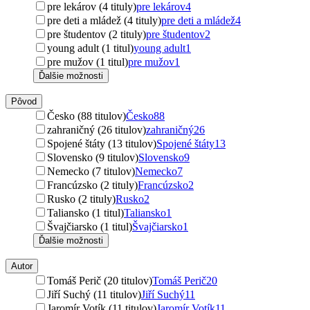
pre lekárov (4 tituly)
pre lekárov
4
pre deti a mládež (4 tituly)
pre deti a mládež
4
pre študentov (2 tituly)
pre študentov
2
young adult (1 titul)
young adult
1
pre mužov (1 titul)
pre mužov
1
Ďalšie možnosti
Pôvod
Česko (88 titulov)
Česko
88
zahraničný (26 titulov)
zahraničný
26
Spojené štáty (13 titulov)
Spojené štáty
13
Slovensko (9 titulov)
Slovensko
9
Nemecko (7 titulov)
Nemecko
7
Francúzsko (2 tituly)
Francúzsko
2
Rusko (2 tituly)
Rusko
2
Taliansko (1 titul)
Taliansko
1
Švajčiarsko (1 titul)
Švajčiarsko
1
Ďalšie možnosti
Autor
Tomáš Perič (20 titulov)
Tomáš Perič
20
Jiří Suchý (11 titulov)
Jiří Suchý
11
Jaromír Votík (11 titulov)
Jaromír Votík
11