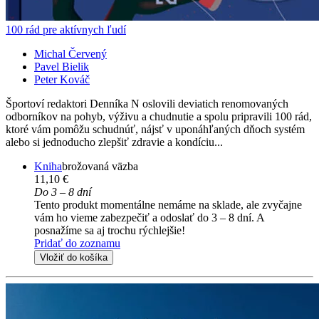
100 rád pre aktívnych ľudí
Michal Červený
Pavel Bielik
Peter Kováč
Športoví redaktori Denníka N oslovili deviatich renomovaných
odborníkov na pohyb, výživu a chudnutie a spolu pripravili 100 rád,
ktoré vám pomôžu schudnúť, nájsť v uponáhľaných dňoch systém
alebo si jednoducho zlepšiť zdravie a kondíciu...
Kniha
brožovaná väzba
11,10 €
Do 3 – 8 dní
Tento produkt momentálne nemáme na sklade, ale zvyčajne
vám ho vieme zabezpečiť a odoslať do 3 – 8 dní. A
posnažíme sa aj trochu rýchlejšie!
Pridať do zoznamu
Vložiť do košíka