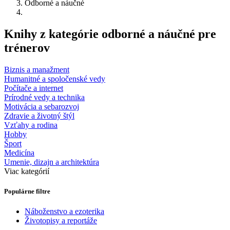
Odborné a náučné
Knihy z kategórie odborné a náučné pre
trénerov
Biznis a manažment
Humanitné a spoločenské vedy
Počítače a internet
Prírodné vedy a technika
Motivácia a sebarozvoj
Zdravie a životný štýl
Vzťahy a rodina
Hobby
Šport
Medicína
Umenie, dizajn a architektúra
Viac kategórií
Populárne filtre
Náboženstvo a ezoterika
Životopisy a reportáže