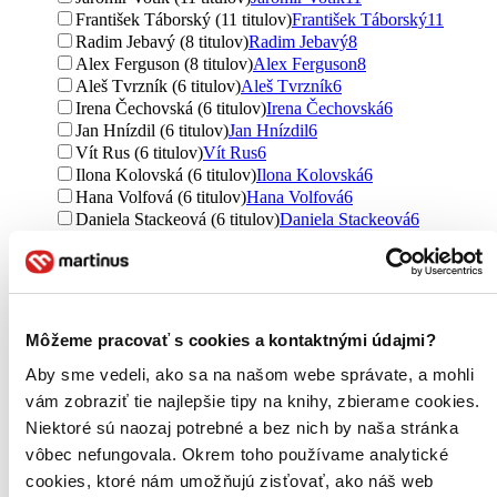
František Táborský (11 titulov)
František Táborský
11
Radim Jebavý (8 titulov)
Radim Jebavý
8
Alex Ferguson (8 titulov)
Alex Ferguson
8
Aleš Tvrzník (6 titulov)
Aleš Tvrzník
6
Irena Čechovská (6 titulov)
Irena Čechovská
6
Jan Hnízdil (6 titulov)
Jan Hnízdil
6
Vít Rus (6 titulov)
Vít Rus
6
Ilona Kolovská (6 titulov)
Ilona Kolovská
6
Hana Volfová (6 titulov)
Hana Volfová
6
Daniela Stackeová (6 titulov)
Daniela Stackeová
6
Vladimír Hojka (6 titulov)
Vladimír Hojka
6
Michael Moritz (6 titulov)
Michael Moritz
6
Vladimír Süss (5 titulov)
Vladimír Süss
5
Jiří Kirchner (5 titulov)
Jiří Kirchner
5
Marie Skopová (5 titulov)
Marie Skopová
5
Môžeme pracovať s cookies a kontaktnými údajmi?
Jaroslav Buchtel (5 titulov)
Jaroslav Buchtel
5
Dalibor Pastucha (5 titulov)
Dalibor Pastucha
5
Aby sme vedeli, ako sa na našom webe správate, a mohli
Zdenko Reguli (4 tituly)
Zdenko Reguli
4
vám zobraziť tie najlepšie tipy na knihy, zbierame cookies.
Miloš Škorpil (4 tituly)
Miloš Škorpil
4
Niektoré sú naozaj potrebné a bez nich by naša stránka
Jaroslav Pilný (4 tituly)
Jaroslav Pilný
4
vôbec nefungovala. Okrem toho používame analytické
Jim Stoppani (4 tituly)
Jim Stoppani
4
cookies, ktoré nám umožňujú zisťovať, ako náš web
Josef Dovalil (4 tituly)
Josef Dovalil
4