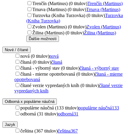
Trenčín (Martinus) (0 titulov)
Trenčín (Martinus)
Trnava (Martinus) (0 titulov)
Trnava (Martinus)
Turzovka (Kniha Turzovka) (0 titulov)
Turzovka
(Kniha Turzovka)
Zvolen (Martinus) (0 titulov)
Zvolen (Martinus)
Žilina (Martinus) (0 titulov)
Žilina (Martinus)
Ďalšie možnosti
Nové / čítané
nová (0 titulov)
nová
čítaná (0 titulov)
čítaná
čítaná - výborný stav (0 titulov)
čítaná - výborný stav
čítaná - mierne opotrebovaná (0 titulov)
čítaná - mierne
opotrebovaná
čítané verzie vypredaných kníh (0 titulov)
čítané verzie
vypredaných kníh
Odborná x populárne náučná
populárne náučná (133 titulov)
populárne náučná
133
odborná (31 titulov)
odborná
31
Jazyk
čeština (367 titulov)
čeština
367