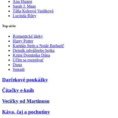
Ana Huang
Sarah J. Maas
Táňa Keleová Vasilková
Lucinda Riley
Top série
Romantické úteky
Harry Potter
Kapitán Stein a Notár Barbarič
Denník odvážneho bojka
Krimi Dominika Dána
Učím sa rozprávať
Duna
Smradi
Darčekové poukážky
Čítačky e-kníh
Vecičky od Martinusu
Káva, čaj a pochutiny