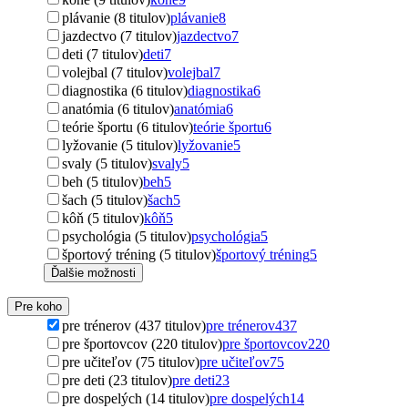
plávanie (8 titulov)
plávanie
8
jazdectvo (7 titulov)
jazdectvo
7
deti (7 titulov)
deti
7
volejbal (7 titulov)
volejbal
7
diagnostika (6 titulov)
diagnostika
6
anatómia (6 titulov)
anatómia
6
teórie športu (6 titulov)
teórie športu
6
lyžovanie (5 titulov)
lyžovanie
5
svaly (5 titulov)
svaly
5
beh (5 titulov)
beh
5
šach (5 titulov)
šach
5
kôň (5 titulov)
kôň
5
psychológia (5 titulov)
psychológia
5
športový tréning (5 titulov)
športový tréning
5
Ďalšie možnosti
Pre koho
pre trénerov (437 titulov)
pre trénerov
437
pre športovcov (220 titulov)
pre športovcov
220
pre učiteľov (75 titulov)
pre učiteľov
75
pre deti (23 titulov)
pre deti
23
pre dospelých (14 titulov)
pre dospelých
14