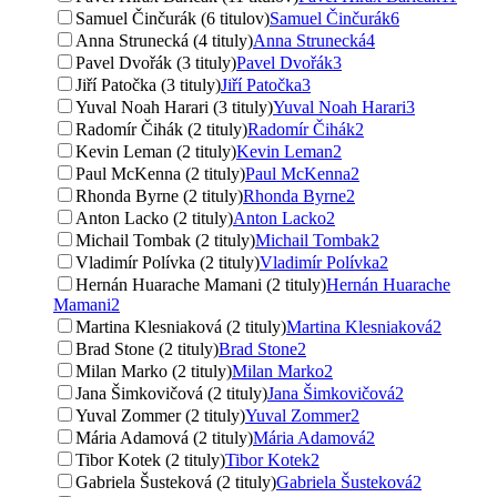
Samuel Činčurák (6 titulov)
Samuel Činčurák
6
Anna Strunecká (4 tituly)
Anna Strunecká
4
Pavel Dvořák (3 tituly)
Pavel Dvořák
3
Jiří Patočka (3 tituly)
Jiří Patočka
3
Yuval Noah Harari (3 tituly)
Yuval Noah Harari
3
Radomír Čihák (2 tituly)
Radomír Čihák
2
Kevin Leman (2 tituly)
Kevin Leman
2
Paul McKenna (2 tituly)
Paul McKenna
2
Rhonda Byrne (2 tituly)
Rhonda Byrne
2
Anton Lacko (2 tituly)
Anton Lacko
2
Michail Tombak (2 tituly)
Michail Tombak
2
Vladimír Polívka (2 tituly)
Vladimír Polívka
2
Hernán Huarache Mamani (2 tituly)
Hernán Huarache
Mamani
2
Martina Klesniaková (2 tituly)
Martina Klesniaková
2
Brad Stone (2 tituly)
Brad Stone
2
Milan Marko (2 tituly)
Milan Marko
2
Jana Šimkovičová (2 tituly)
Jana Šimkovičová
2
Yuval Zommer (2 tituly)
Yuval Zommer
2
Mária Adamová (2 tituly)
Mária Adamová
2
Tibor Kotek (2 tituly)
Tibor Kotek
2
Gabriela Šusteková (2 tituly)
Gabriela Šusteková
2