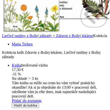
Liečivé rastliny z Božej záhrady + Zdravie z Božej lekárne
Kolekcia
Maria Treben
Kolekcia kníh Zdravie z Božej lekárne, Liečivé rastliny z Božej
záhrady
Kniha
brožovaná väzba
17,50 €
-11 %
Na sklade > 5 ks
Táto kniha sa môže na cestu ku vám vybrať prakticky
okamžite! Ak si ju objednáte do 13:00 v pracovný deň,
odošleme vám ju ešte dnes, inak najneskôr nasledujúci
pracovný deň.
Pridať do zoznamu
Vložiť do košíka