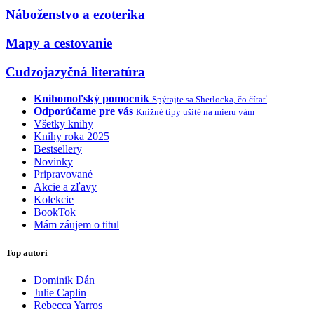
Náboženstvo a ezoterika
Mapy a cestovanie
Cudzojazyčná literatúra
Knihomoľský pomocník
Spýtajte sa Sherlocka, čo čítať
Odporúčame pre vás
Knižné tipy ušité na mieru vám
Všetky knihy
Knihy roka 2025
Bestsellery
Novinky
Pripravované
Akcie a zľavy
Kolekcie
BookTok
Mám záujem o titul
Top autori
Dominik Dán
Julie Caplin
Rebecca Yarros