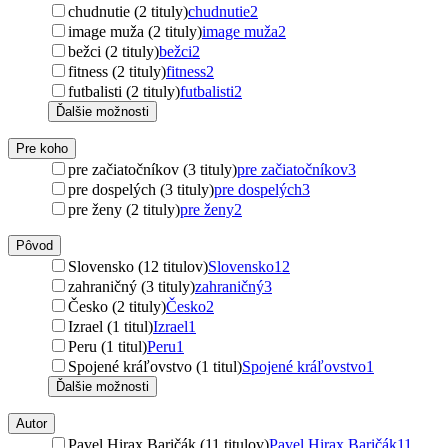
chudnutie (2 tituly)
chudnutie
2
image muža (2 tituly)
image muža
2
bežci (2 tituly)
bežci
2
fitness (2 tituly)
fitness
2
futbalisti (2 tituly)
futbalisti
2
Ďalšie možnosti
Pre koho
pre začiatočníkov (3 tituly)
pre začiatočníkov
3
pre dospelých (3 tituly)
pre dospelých
3
pre ženy (2 tituly)
pre ženy
2
Pôvod
Slovensko (12 titulov)
Slovensko
12
zahraničný (3 tituly)
zahraničný
3
Česko (2 tituly)
Česko
2
Izrael (1 titul)
Izrael
1
Peru (1 titul)
Peru
1
Spojené kráľovstvo (1 titul)
Spojené kráľovstvo
1
Ďalšie možnosti
Autor
Pavel Hirax Baričák (11 titulov)
Pavel Hirax Baričák
11