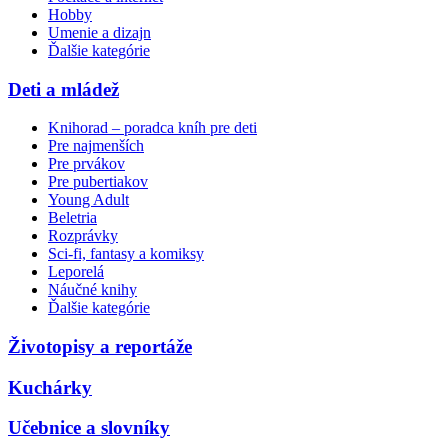
Hobby
Umenie a dizajn
Ďalšie kategórie
Deti a mládež
Knihorad – poradca kníh pre deti
Pre najmenších
Pre prvákov
Pre pubertiakov
Young Adult
Beletria
Rozprávky
Sci-fi, fantasy a komiksy
Leporelá
Náučné knihy
Ďalšie kategórie
Životopisy a reportáže
Kuchárky
Učebnice a slovníky