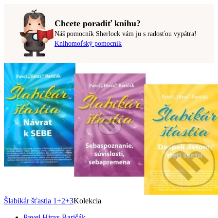
Chcete poradiť knihu?
Náš pomocník Sherlock vám ju s radosťou vypátra!
Knihomoľský pomocník
Šlabikár šťastia 1+2+3
Kolekcia
Pavel Hirax Baričák