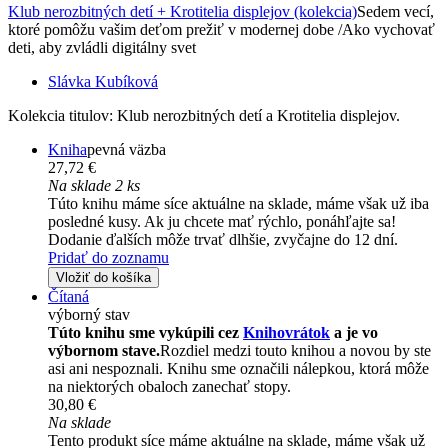
Klub nerozbitných detí + Krotitelia displejov (kolekcia)
Sedem vecí,
ktoré pomôžu vašim deťom prežiť v modernej dobe /Ako vychovať
deti, aby zvládli digitálny svet
Slávka Kubíková
Kolekcia titulov: Klub nerozbitných detí a Krotitelia displejov.
Kniha
pevná väzba
27,72 €
Na sklade 2 ks
Túto knihu máme síce aktuálne na sklade, máme však už iba
posledné kusy. Ak ju chcete mať rýchlo, ponáhľajte sa!
Dodanie ďalších môže trvať dlhšie, zvyčajne do 12 dní.
Pridať do zoznamu
Vložiť do košíka
Čítaná
výborný stav
Túto knihu sme vykúpili cez
Knihovrátok
a je vo
výbornom stave.
Rozdiel medzi touto knihou a novou by ste
asi ani nespoznali. Knihu sme označili nálepkou, ktorá môže
na niektorých obaloch zanechať stopy.
30,80 €
Na sklade
Tento produkt síce máme aktuálne na sklade, máme však už