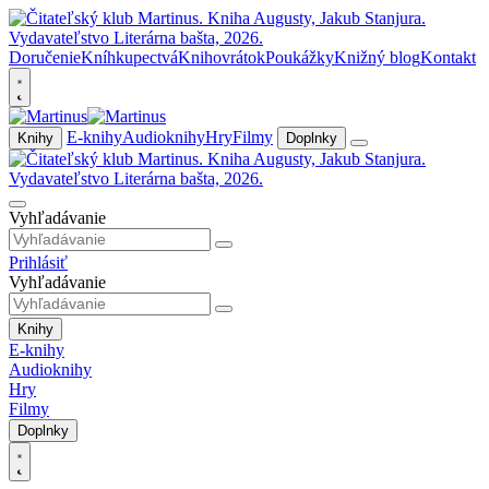
Doručenie
Kníhkupectvá
Knihovrátok
Poukážky
Knižný blog
Kontakt
E-knihy
Audioknihy
Hry
Filmy
Knihy
Doplnky
Vyhľadávanie
Prihlásiť
Vyhľadávanie
Knihy
E-knihy
Audioknihy
Hry
Filmy
Doplnky