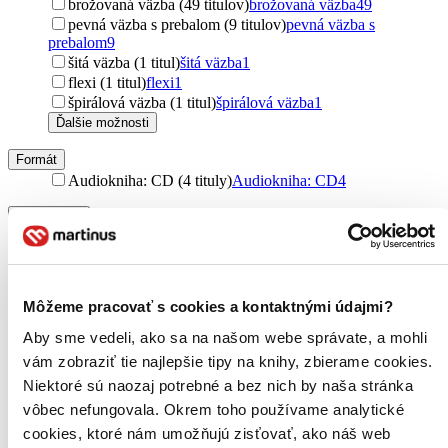
brožovaná väzba (49 titulov)
brožovaná väzba
49
pevná väzba s prebalom (9 titulov)
pevná väzba s
prebalom
9
šitá väzba (1 titul)
šitá väzba
1
flexi (1 titul)
flexi
1
špirálová väzba (1 titul)
špirálová väzba
1
Ďalšie možnosti
Formát
Audiokniha: CD (4 tituly)
Audiokniha: CD
4
Zúžiť výber
Zoradiť
Môžeme pracovať s cookies a kontaktnými údajmi?
Aby sme vedeli, ako sa na našom webe správate, a mohli
Bestsellery
vám zobraziť tie najlepšie tipy na knihy, zbierame cookies.
Top hodnotené
Niektoré sú naozaj potrebné a bez nich by naša stránka
Novinky
Najdrahšie
vôbec nefungovala. Okrem toho používame analytické
Najlacnejšie
cookies, ktoré nám umožňujú zisťovať, ako náš web
Najvyššia zľava