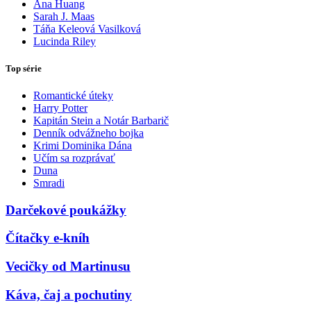
Ana Huang
Sarah J. Maas
Táňa Keleová Vasilková
Lucinda Riley
Top série
Romantické úteky
Harry Potter
Kapitán Stein a Notár Barbarič
Denník odvážneho bojka
Krimi Dominika Dána
Učím sa rozprávať
Duna
Smradi
Darčekové poukážky
Čítačky e-kníh
Vecičky od Martinusu
Káva, čaj a pochutiny