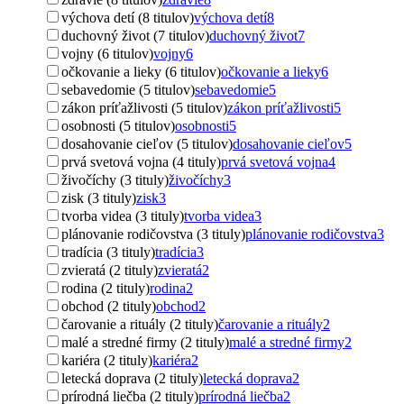
výchova detí (8 titulov)
výchova detí
8
duchovný život (7 titulov)
duchovný život
7
vojny (6 titulov)
vojny
6
očkovanie a lieky (6 titulov)
očkovanie a lieky
6
sebavedomie (5 titulov)
sebavedomie
5
zákon príťažlivosti (5 titulov)
zákon príťažlivosti
5
osobnosti (5 titulov)
osobnosti
5
dosahovanie cieľov (5 titulov)
dosahovanie cieľov
5
prvá svetová vojna (4 tituly)
prvá svetová vojna
4
živočíchy (3 tituly)
živočíchy
3
zisk (3 tituly)
zisk
3
tvorba videa (3 tituly)
tvorba videa
3
plánovanie rodičovstva (3 tituly)
plánovanie rodičovstva
3
tradícia (3 tituly)
tradícia
3
zvieratá (2 tituly)
zvieratá
2
rodina (2 tituly)
rodina
2
obchod (2 tituly)
obchod
2
čarovanie a rituály (2 tituly)
čarovanie a rituály
2
malé a stredné firmy (2 tituly)
malé a stredné firmy
2
kariéra (2 tituly)
kariéra
2
letecká doprava (2 tituly)
letecká doprava
2
prírodná liečba (2 tituly)
prírodná liečba
2