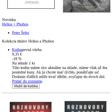
Novinka
Helios + Phobos
Peter Šebo
Kolekcia titulov Helios a Phobos
Kniha
pevná väzba
9,35 €
-18 %
Na sklade 1 ks
Túto knihu máme síce aktuálne na sklade, máme však už iba
posledné kusy. Ak ju chcete mať rýchlo, ponáhľajte sa!
Dodanie ďalších môže trvať dlhšie, zvyčajne do dvoch dní.
Pridať do zoznamu
Vložiť do košíka