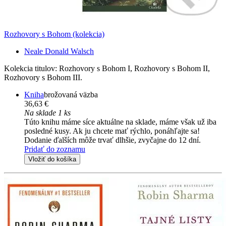
Rozhovory s Bohom (kolekcia)
Neale Donald Walsch
Kolekcia titulov: Rozhovory s Bohom I, Rozhovory s Bohom II,
Rozhovory s Bohom III.
Kniha
brožovaná väzba
36,63 €
Na sklade 1 ks
Túto knihu máme síce aktuálne na sklade, máme však už iba
posledné kusy. Ak ju chcete mať rýchlo, ponáhľajte sa!
Dodanie ďalších môže trvať dlhšie, zvyčajne do 12 dní.
Pridať do zoznamu
Vložiť do košíka