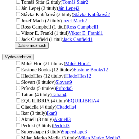
Tomáš Sitár (2 tituly)
Tomáš Sitár
2
Ján Lepej (2 tituly)
Ján Lepej
2
Slávka Kubíková (2 tituly)
Slávka Kubíková
2
Jozef Mach (2 tituly)
Jozef Mach
2
Ross Campbell (1 titul)
Ross Campbell
1
Viktor E. Frankl (1 titul)
Viktor E. Frankl
1
Jack Canfield (1 titul)
Jack Canfield
1
Ďalšie možnosti
Vydavateľstvo
Miloš Hric (21 titulov)
Miloš Hric
21
Eastone Books (12 titulov)
Eastone Books
12
HladoHlas (12 titulov)
HladoHlas
12
Slovart (9 titulov)
Slovart
9
Príroda (5 titulov)
Príroda
5
Tatran (4 tituly)
Tatran
4
EQUILIBRIA (4 tituly)
EQUILIBRIA
4
Citadella (4 tituly)
Citadella
4
Ikar (3 tituly)
Ikar
3
Aktuell (3 tituly)
Aktuell
3
Perfekt (3 tituly)
Perfekt
3
Supershape (3 tituly)
Supershape
3
Milan Marko Media (3 tituly)
Milan Marko Media
3