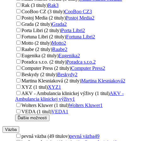
Rak (3 tituly)
Rak
3
CooBoo CZ (3 tituly)
CooBoo CZ
3
Postoj Media (2 tituly)
Postoj Media
2
Grada (2 tituly)
Grada
2
Porta Libri (2 tituly)
Porta Libri
2
Fortuna Libri (2 tituly)
Fortuna Libri
2
Motto (2 tituly)
Motto
2
Raabe (2 tituly)
Raabe
2
Eugenika (2 tituly)
Eugenika
2
Poradca s.r.o. (2 tituly)
Poradca s.r.o.
2
Computer Press (2 tituly)
Computer Press
2
Beskydy (2 tituly)
Beskydy
2
Martina Klesniaková (2 tituly)
Martina Klesniaková
2
XYZ (1 titul)
XYZ
1
AKV - Ambulancia klinickej výživy (1 titul)
AKV -
Ambulancia klinickej výživy
1
Wolters Kluwer (1 titul)
Wolters Kluwer
1
VEDA (1 titul)
VEDA
1
Ďalšie možnosti
Väzba
pevná väzba (49 titulov)
pevná väzba
49