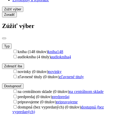
Zúžiť výber
Zoradiť
Zúžiť výber
Typ
kniha (148 titulov)
kniha
148
audiokniha (4 tituly)
audiokniha
4
Zobraziť iba
novinky (0 titulov)
novinky
zľavnené tituly (0 titulov)
zľavnené tituly
Dostupnosť
na centrálnom sklade (0 titulov)
na centrálnom sklade
predpredaj (0 titulov)
predpredaj
pripravujeme (0 titulov)
pripravujeme
dostupná (bez vypredaných) (0 titulov)
dostupná (bez
vypredaných)