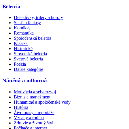
Beletria
Detektívky, trilery a horory
Sci-fi a fantasy
Komiksy
Romantika
Spoločenská beletria
Klasika
Historické
Slovenská beletria
Svetová beletria
Poézia
Ďalšie kategórie
Náučná a odborná
Motivácia a sebarozvoj
Biznis a manažment
Humanitné a spoločenské vedy
História
Životopisy a reportáže
Vzťahy a rodina
Zdravie a životný štýl
Počítače a internet