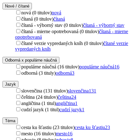
Nové / čítané
nová (0 titulov)
nová
čítaná (0 titulov)
čítaná
čítaná - výborný stav (0 titulov)
čítaná - výborný stav
čítaná - mierne opotrebovaná (0 titulov)
čítaná - mierne
opotrebovaná
čítané verzie vypredaných kníh (0 titulov)
čítané verzie
vypredaných kníh
Odborná x populárne náučná
populárne náučná (16 titulov)
populárne náučná
16
odborná (3 tituly)
odborná
3
Jazyk
slovenčina (131 titulov)
slovenčina
131
čeština (24 titulov)
čeština
24
angličtina (1 titul)
angličtina
1
cudzí jazyk (1 titul)
cudzí jazyk
1
Téma
cesta ku šťastiu (23 titulov)
cesta ku šťastiu
23
mesto (16 titulov)
mesto
16
zdravie (8 titulov)
zdravie
8