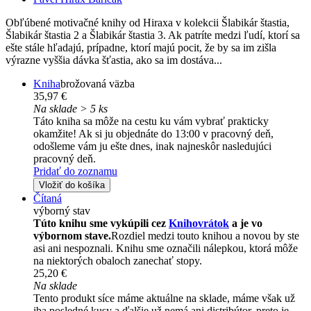
Obľúbené motivačné knihy od Hiraxa v kolekcii Šlabikár štastia,
Šlabikár štastia 2 a Šlabikár štastia 3. Ak patríte medzi ľudí, ktorí sa
ešte stále hľadajú, prípadne, ktorí majú pocit, že by sa im zišla
výrazne vyššia dávka šťastia, ako sa im dostáva...
Kniha
brožovaná väzba
35,97 €
Na sklade > 5 ks
Táto kniha sa môže na cestu ku vám vybrať prakticky
okamžite! Ak si ju objednáte do 13:00 v pracovný deň,
odošleme vám ju ešte dnes, inak najneskôr nasledujúci
pracovný deň.
Pridať do zoznamu
Vložiť do košíka
Čítaná
výborný stav
Túto knihu sme vykúpili cez
Knihovrátok
a je vo
výbornom stave.
Rozdiel medzi touto knihou a novou by ste
asi ani nespoznali. Knihu sme označili nálepkou, ktorá môže
na niektorých obaloch zanechať stopy.
25,20 €
Na sklade
Tento produkt síce máme aktuálne na sklade, máme však už
iba posledné kusy a ďalšie už nemá ani distribútor, preto je