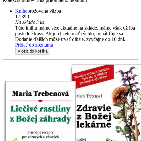
Kolekcia titulov: Sila prítomného okamihu
Kniha
brožovaná väzba
17,39 €
Na sklade 3 ks
Túto knihu máme síce aktuálne na sklade, máme však už iba
posledné kusy. Ak ju chcete mať rýchlo, ponáhľajte sa!
Dodanie ďalších môže trvať dlhšie, zvyčajne do 16 dní.
Pridať do zoznamu
Vložiť do košíka