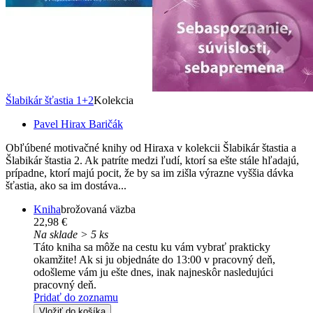
Šlabikár šťastia 1+2
Kolekcia
Pavel Hirax Baričák
Obľúbené motivačné knihy od Hiraxa v kolekcii Šlabikár štastia a
Šlabikár štastia 2. Ak patríte medzi ľudí, ktorí sa ešte stále hľadajú,
prípadne, ktorí majú pocit, že by sa im zišla výrazne vyššia dávka
šťastia, ako sa im dostáva...
Kniha
brožovaná väzba
22,98 €
Na sklade > 5 ks
Táto kniha sa môže na cestu ku vám vybrať prakticky
okamžite! Ak si ju objednáte do 13:00 v pracovný deň,
odošleme vám ju ešte dnes, inak najneskôr nasledujúci
pracovný deň.
Pridať do zoznamu
Vložiť do košíka