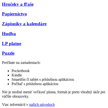
Hrnčeky a fľaše
Papiernictvo
Zápisníky a kalendáre
Hudba
LP platne
Puzzle
Prečítate na zariadeniach:
Pocketbook
Kindle
Smartfón či tablet s príslušnou aplikáciou
Počítač s príslušnou aplikáciou
Nie je možné meniť veľkosť písma, formát je preto vhodný skôr pre
väčšie obrazovky.
Viac informácií v
našich návodoch