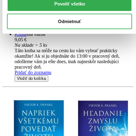
Povoliť všetko
Nový pracovný zošit Príprava do prímy - matematika - pracovný
zošit (pre 5. ročník základnej školy) s Príprava do prímy -
matematika - riešenia (pre 5. ročník základnej školy) vo výhodnej
Odmietnuť
kolekcií...
Kniha
šitá väzba
9,05 €
Na sklade > 5 ks
Táto kniha sa môže na cestu ku vám vybrať prakticky
okamžite! Ak si ju objednáte do 13:00 v pracovný deň,
odošleme vám ju ešte dnes, inak najneskôr nasledujúci
pracovný deň.
Pridať do zoznamu
Vložiť do košíka