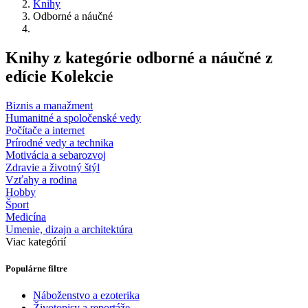
Knihy
Odborné a náučné
Knihy z kategórie odborné a náučné z
edície Kolekcie
Biznis a manažment
Humanitné a spoločenské vedy
Počítače a internet
Prírodné vedy a technika
Motivácia a sebarozvoj
Zdravie a životný štýl
Vzťahy a rodina
Hobby
Šport
Medicína
Umenie, dizajn a architektúra
Viac kategórií
Populárne filtre
Náboženstvo a ezoterika
Životopisy a reportáže