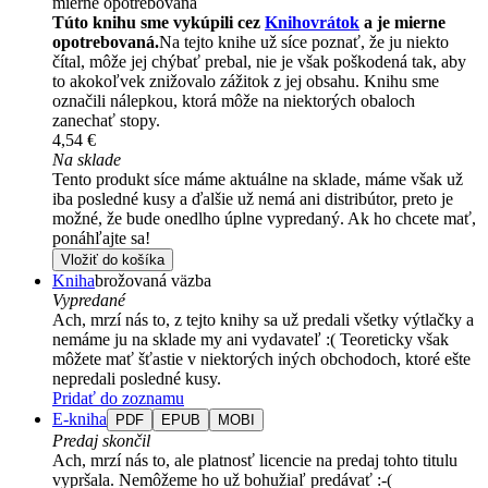
mierne opotrebovaná
Túto knihu sme vykúpili cez
Knihovrátok
a je mierne
opotrebovaná.
Na tejto knihe už síce poznať, že ju niekto
čítal, môže jej chýbať prebal, nie je však poškodená tak, aby
to akokoľvek znižovalo zážitok z jej obsahu. Knihu sme
označili nálepkou, ktorá môže na niektorých obaloch
zanechať stopy.
4,54 €
Na sklade
Tento produkt síce máme aktuálne na sklade, máme však už
iba posledné kusy a ďalšie už nemá ani distribútor, preto je
možné, že bude onedlho úplne vypredaný. Ak ho chcete mať,
ponáhľajte sa!
Vložiť do košíka
Kniha
brožovaná väzba
Vypredané
Ach, mrzí nás to, z tejto knihy sa už predali všetky výtlačky a
nemáme ju na sklade my ani vydavateľ :( Teoreticky však
môžete mať šťastie v niektorých iných obchodoch, ktoré ešte
nepredali posledné kusy.
Pridať do zoznamu
E-kniha
PDF
EPUB
MOBI
Predaj skončil
Ach, mrzí nás to, ale platnosť licencie na predaj tohto titulu
vypršala. Nemôžeme ho už bohužiaľ predávať :-(