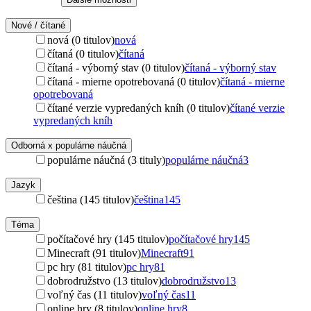
Nové / čítané
nová (0 titulov)
nová
čítaná (0 titulov)
čítaná
čítaná - výborný stav (0 titulov)
čítaná - výborný stav
čítaná - mierne opotrebovaná (0 titulov)
čítaná - mierne
opotrebovaná
čítané verzie vypredaných kníh (0 titulov)
čítané verzie
vypredaných kníh
Odborná x populárne náučná
populárne náučná (3 tituly)
populárne náučná
3
Jazyk
čeština (145 titulov)
čeština
145
Téma
počítačové hry (145 titulov)
počítačové hry
145
Minecraft (91 titulov)
Minecraft
91
pc hry (81 titulov)
pc hry
81
dobrodružstvo (13 titulov)
dobrodružstvo
13
voľný čas (11 titulov)
voľný čas
11
online hry (8 titulov)
online hry
8