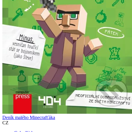
Deník malého Minecrafťáka
CZ