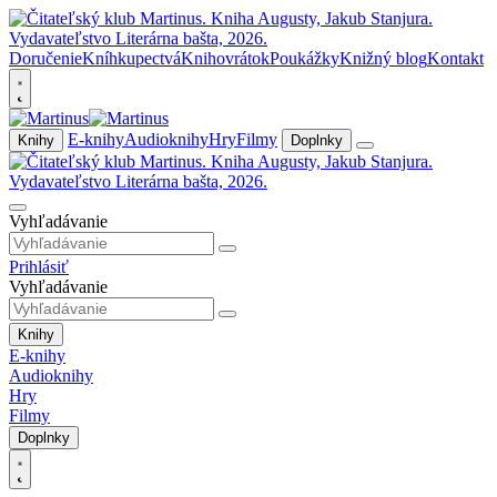
Doručenie
Kníhkupectvá
Knihovrátok
Poukážky
Knižný blog
Kontakt
E-knihy
Audioknihy
Hry
Filmy
Knihy
Doplnky
Vyhľadávanie
Prihlásiť
Vyhľadávanie
Knihy
E-knihy
Audioknihy
Hry
Filmy
Doplnky