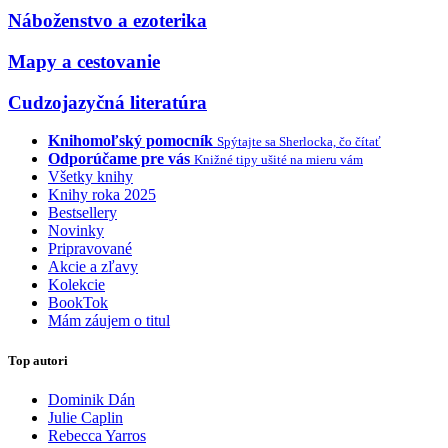
Náboženstvo a ezoterika
Mapy a cestovanie
Cudzojazyčná literatúra
Knihomoľský pomocník
Spýtajte sa Sherlocka, čo čítať
Odporúčame pre vás
Knižné tipy ušité na mieru vám
Všetky knihy
Knihy roka 2025
Bestsellery
Novinky
Pripravované
Akcie a zľavy
Kolekcie
BookTok
Mám záujem o titul
Top autori
Dominik Dán
Julie Caplin
Rebecca Yarros