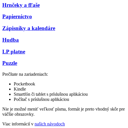
Hrnčeky a fľaše
Papiernictvo
Zápisníky a kalendáre
Hudba
LP platne
Puzzle
Prečítate na zariadeniach:
Pocketbook
Kindle
Smartfón či tablet s príslušnou aplikáciou
Počítač s príslušnou aplikáciou
Nie je možné meniť veľkosť písma, formát je preto vhodný skôr pre
väčšie obrazovky.
Viac informácií v
našich návodoch