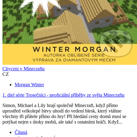
Chyceni v Minecraftu
CZ
Morgan Winter
1. diel série
Trosečníci - neoficiální příběhy ze světa Minecraftu
Simon, Michael a Lily hrají společně Minecraft, když přímo
uprostřed velkolepé bitvy uhodí do vedení blesk, který vtáhne
všechny tři přátele přímo do hry! Při hledání cesty domů musí se
potýkat nejen s útoky mobů, ale také s ostatními hráči. Když...
Čítaná