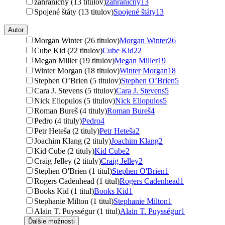
zahraničný (13 titulov)
zahraničný
13
Spojené štáty (13 titulov)
Spojené štáty
13
Autor
Morgan Winter (26 titulov)
Morgan Winter
26
Cube Kid (22 titulov)
Cube Kid
22
Megan Miller (19 titulov)
Megan Miller
19
Winter Morgan (18 titulov)
Winter Morgan
18
Stephen O’Brien (5 titulov)
Stephen O’Brien
5
Cara J. Stevens (5 titulov)
Cara J. Stevens
5
Nick Eliopulos (5 titulov)
Nick Eliopulos
5
Roman Bureš (4 tituly)
Roman Bureš
4
Pedro (4 tituly)
Pedro
4
Petr Heteša (2 tituly)
Petr Heteša
2
Joachim Klang (2 tituly)
Joachim Klang
2
Kid Cube (2 tituly)
Kid Cube
2
Craig Jelley (2 tituly)
Craig Jelley
2
Stephen O'Brien (1 titul)
Stephen O'Brien
1
Rogers Cadenhead (1 titul)
Rogers Cadenhead
1
Books Kid (1 titul)
Books Kid
1
Stephanie Milton (1 titul)
Stephanie Milton
1
Alain T. Puysségur (1 titul)
Alain T. Puysségur
1
Ďalšie možnosti