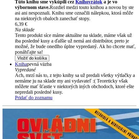
Túto knihu sme vykúpili cez
Knihovrátok
a je vo
výbornom stave.
Rozdiel medzi touto knihou a novou by ste
asi ani nespoznali. Knihu sme označili nálepkou, ktorá môže
na niektorých obaloch zanechať stopy.
6,39 €
Na sklade
Tento produkt síce máme aktuálne na sklade, máme však už
iba posledné kusy a ďalšie už nemá ani distribútor, preto je
možné, že bude onedlho úplne vypredaný. Ak ho chcete mať,
ponáhľajte sa!
Vložiť do košíka
Kniha
pevná väzba
Vypredané
Ach, mrzí nás to, z tejto knihy sa už predali všetky výtlačky a
nemáme ju na sklade my ani vydavateľ :( Teoreticky však
môžete mať šťastie v niektorých iných obchodoch, ktoré ešte
nepredali posledné kusy.
Pridať do zoznamu