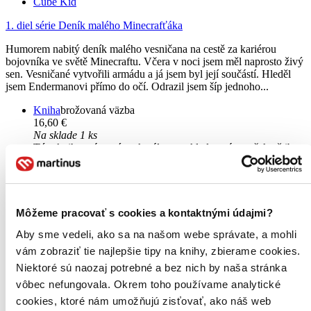
Cube Kid
1. diel série
Deník malého Minecrafťáka
Humorem nabitý deník malého vesničana na cestě za kariérou
bojovníka ve světě Minecraftu. Včera v noci jsem měl naprosto živý
sen. Vesničané vytvořili armádu a já jsem byl její součástí. Hleděl
jsem Endermanovi přímo do očí. Odrazil jsem šíp jednoho...
Kniha
brožovaná väzba
16,60 €
Na sklade 1 ks
Túto knihu máme síce aktuálne na sklade, máme však už iba
posledné kusy. Ak ju chcete mať rýchlo, ponáhľajte sa!
Dodanie ďalších môže trvať dlhšie, zvyčajne do 16 dní.
Pridať do zoznamu
Vložiť do košíka
Môžeme pracovať s cookies a kontaktnými údajmi?
Aby sme vedeli, ako sa na našom webe správate, a mohli
vám zobraziť tie najlepšie tipy na knihy, zbierame cookies.
Niektoré sú naozaj potrebné a bez nich by naša stránka
vôbec nefungovala. Okrem toho používame analytické
cookies, ktoré nám umožňujú zisťovať, ako náš web