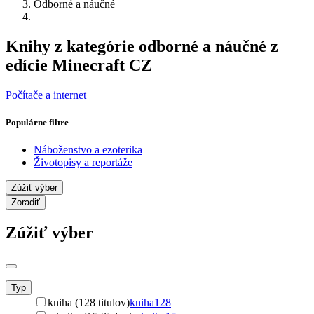
Odborné a náučné
Knihy z kategórie odborné a náučné z
edície Minecraft CZ
Počítače a internet
Populárne filtre
Náboženstvo a ezoterika
Životopisy a reportáže
Zúžiť výber
Zoradiť
Zúžiť výber
Typ
kniha (128 titulov)
kniha
128