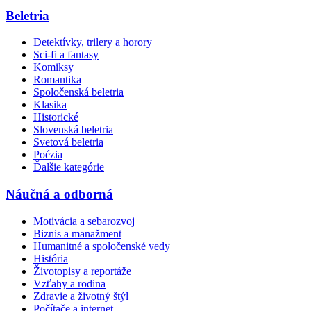
Beletria
Detektívky, trilery a horory
Sci-fi a fantasy
Komiksy
Romantika
Spoločenská beletria
Klasika
Historické
Slovenská beletria
Svetová beletria
Poézia
Ďalšie kategórie
Náučná a odborná
Motivácia a sebarozvoj
Biznis a manažment
Humanitné a spoločenské vedy
História
Životopisy a reportáže
Vzťahy a rodina
Zdravie a životný štýl
Počítače a internet