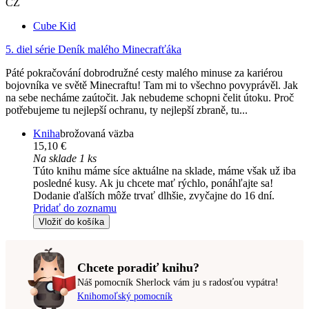
CZ
Cube Kid
5. diel série
Deník malého Minecrafťáka
Páté pokračování dobrodružné cesty malého minuse za kariérou
bojovníka ve světě Minecraftu! Tam mi to všechno povyprávěl. Jak
na sebe necháme zaútočit. Jak nebudeme schopni čelit útoku. Proč
potřebujeme tu nejlepší ochranu, ty nejlepší zbraně, tu...
Kniha
brožovaná väzba
15,10 €
Na sklade 1 ks
Túto knihu máme síce aktuálne na sklade, máme však už iba
posledné kusy. Ak ju chcete mať rýchlo, ponáhľajte sa!
Dodanie ďalších môže trvať dlhšie, zvyčajne do 16 dní.
Pridať do zoznamu
Vložiť do košíka
Chcete poradiť knihu?
Náš pomocník Sherlock vám ju s radosťou vypátra!
Knihomoľský pomocník