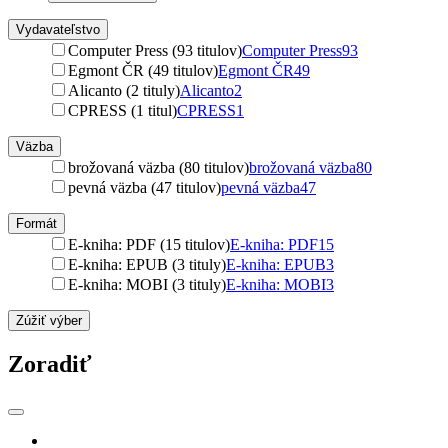
Vydavateľstvo
Computer Press (93 titulov)
Computer Press
93
Egmont ČR (49 titulov)
Egmont ČR
49
Alicanto (2 tituly)
Alicanto
2
CPRESS (1 titul)
CPRESS
1
Väzba
brožovaná väzba (80 titulov)
brožovaná väzba
80
pevná väzba (47 titulov)
pevná väzba
47
Formát
E-kniha: PDF (15 titulov)
E-kniha: PDF
15
E-kniha: EPUB (3 tituly)
E-kniha: EPUB
3
E-kniha: MOBI (3 tituly)
E-kniha: MOBI
3
Zúžiť výber
Zoradiť