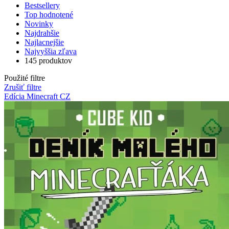
Bestsellery
Top hodnotené
Novinky
Najdrahšie
Najlacnejšie
Najvyššia zľava
145 produktov
Použité filtre
Zrušiť filtre
Edícia Minecraft CZ