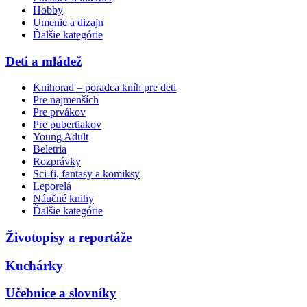
Hobby
Umenie a dizajn
Ďalšie kategórie
Deti a mládež
Knihorad – poradca kníh pre deti
Pre najmenších
Pre prvákov
Pre pubertiakov
Young Adult
Beletria
Rozprávky
Sci-fi, fantasy a komiksy
Leporelá
Náučné knihy
Ďalšie kategórie
Životopisy a reportáže
Kuchárky
Učebnice a slovníky