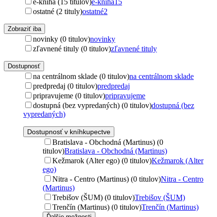
e-kniha (15 titulov)
e-kniha
15
ostatné (2 tituly)
ostatné
2
Zobraziť iba
novinky (0 titulov)
novinky
zľavnené tituly (0 titulov)
zľavnené tituly
Dostupnosť
na centrálnom sklade (0 titulov)
na centrálnom sklade
predpredaj (0 titulov)
predpredaj
pripravujeme (0 titulov)
pripravujeme
dostupná (bez vypredaných) (0 titulov)
dostupná (bez
vypredaných)
Dostupnosť v kníhkupectve
Bratislava - Obchodná (Martinus) (0
titulov)
Bratislava - Obchodná (Martinus)
Kežmarok (Alter ego) (0 titulov)
Kežmarok (Alter
ego)
Nitra - Centro (Martinus) (0 titulov)
Nitra - Centro
(Martinus)
Trebišov (ŠUM) (0 titulov)
Trebišov (ŠUM)
Trenčín (Martinus) (0 titulov)
Trenčín (Martinus)
Ďalšie možnosti