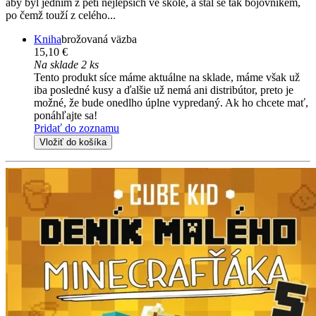
aby byl jedním z pěti nejlepších ve škole, a stal se tak bojovníkem,
po čemž touží z celého...
Kniha
brožovaná väzba
15,10 €
Na sklade 2 ks
Tento produkt síce máme aktuálne na sklade, máme však už
iba posledné kusy a ďalšie už nemá ani distribútor, preto je
možné, že bude onedlho úplne vypredaný. Ak ho chcete mať,
ponáhľajte sa!
Pridať do zoznamu
Vložiť do košíka