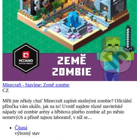
Minecraft - Stavíme: Země zombie
CZ
Měli jste někdy chuť Minecraft zaplnit strašnými zombie? Oficiální
příručka vám ukáže, jak na to! Uvnitř najdete různé stavitelské
nápady od zombie arény a hřbitova plného zombie až po město
nemrtvých a přísně tajnou laboratoř, v níž se...
Čítaná
výborný stav