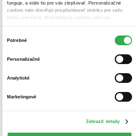
funguje, a stále ho pre vás zlepšovať. Personalizačné
cookies nám dovoľujú prispôsobovať stránku pre vašu
lepšiu orientáciu. Marketingové cookies nám zas
umožňujú zobrazenie relevantnej reklamy. Niektoré údaje
zdieľame aj s tretími stranami. Veľmi by nám pomohlo,
Výber
keby sme mohli používať všetky tieto cookies. Ďakujeme!
Potrebné
súhlasu
Personalizačné
Analytické
Marketingové
Zobraziť detaily