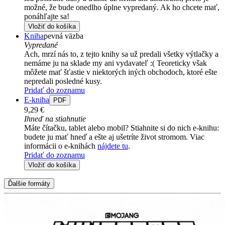
možné, že bude onedlho úplne vypredaný. Ak ho chcete mať,
ponáhľajte sa!
Vložiť do košíka
Kniha
pevná väzba
Vypredané
Ach, mrzí nás to, z tejto knihy sa už predali všetky výtlačky a
nemáme ju na sklade my ani vydavateľ :( Teoreticky však
môžete mať šťastie v niektorých iných obchodoch, ktoré ešte
nepredali posledné kusy.
Pridať do zoznamu
E-kniha
PDF
9,29 €
Ihneď na stiahnutie
Máte čítačku, tablet alebo mobil? Stiahnite si do nich e-knihu:
budete ju mať hneď a ešte aj ušetríte život stromom. Viac
informácii o e-knihách
nájdete tu
.
Pridať do zoznamu
Vložiť do košíka
Ďalšie formáty