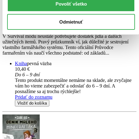
Povoliť všetko
Minecraft: Průvodce farmařením
Odmietnuť
CZ
V Survival módu neustále potřebujete dostatek jídla a dalších
užitečných itemů. Pravý průzkumník ví, jak důležité je sestrojení
vlastního farmářského systému. Tento oficiální Průvodce
farmařením vás naučí všechno podstatné: od základů...
Kniha
pevná väzba
10,40 €
Do 6 – 9 dní
Tento produkt momentálne nemáme na sklade, ale zvyčajne
vám ho vieme zabezpečiť a odoslať do 6 – 9 dní. A
posnažíme sa aj trochu rýchlejšie!
Pridať do zoznamu
Vložiť do košíka