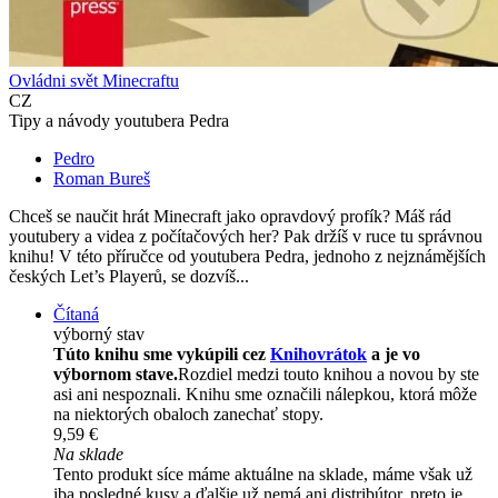
Ovládni svět Minecraftu
CZ
Tipy a návody youtubera Pedra
Pedro
Roman Bureš
Chceš se naučit hrát Minecraft jako opravdový profík? Máš rád
youtubery a videa z počítačových her? Pak držíš v ruce tu správnou
knihu! V této příručce od youtubera Pedra, jednoho z nejznámějších
českých Let’s Playerů, se dozvíš...
Čítaná
výborný stav
Túto knihu sme vykúpili cez
Knihovrátok
a je vo
výbornom stave.
Rozdiel medzi touto knihou a novou by ste
asi ani nespoznali. Knihu sme označili nálepkou, ktorá môže
na niektorých obaloch zanechať stopy.
9,59 €
Na sklade
Tento produkt síce máme aktuálne na sklade, máme však už
iba posledné kusy a ďalšie už nemá ani distribútor, preto je