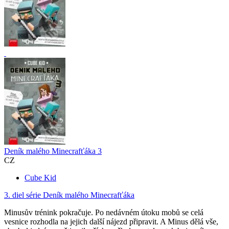
Deník malého Minecrafťáka 3
CZ
Cube Kid
3. diel série
Deník malého Minecrafťáka
Minusův trénink pokračuje. Po nedávném útoku mobů se celá
vesnice rozhodla na jejich další nájezd připravit. A Minus dělá vše,