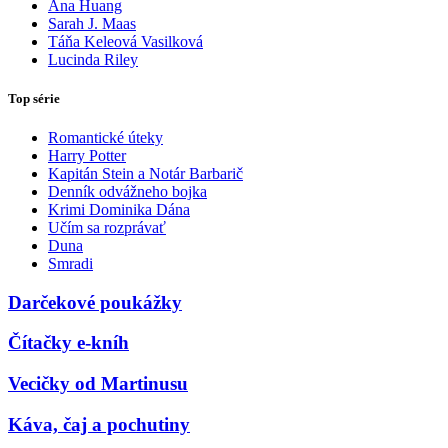
Ana Huang
Sarah J. Maas
Táňa Keleová Vasilková
Lucinda Riley
Top série
Romantické úteky
Harry Potter
Kapitán Stein a Notár Barbarič
Denník odvážneho bojka
Krimi Dominika Dána
Učím sa rozprávať
Duna
Smradi
Darčekové poukážky
Čítačky e-kníh
Vecičky od Martinusu
Káva, čaj a pochutiny