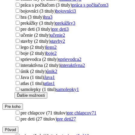
práca s počítačom (3 tituly)
práca s počítačom
3
bojovníci (3 tituly)
bojovníci
3
hra (3 tituly)
hra
3
prekážky (3 tituly)
prekážky
3
pre deti (3 tituly)
pre deti
3
učenie (2 tituly)
učenie
2
stavby (2 tituly)
stavby
2
lego (2 tituly)
lego
2
boje (2 tituly)
boje
2
sprievodca (2 tituly)
sprievodca
2
interaktívna (2 tituly)
interaktívna
2
únik (2 tituly)
únik
2
Java (1 titul)
Java
1
atlas (1 titul)
atlas
1
samolepky (1 titul)
samolepky
1
Ďalšie možnosti
Pre koho
pre chlapcov (71 titulov)
pre chlapcov
71
pre deti (27 titulov)
pre deti
27
Pôvod