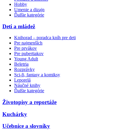
Hobby
Umenie a dizajn
Ďalšie kategórie
Deti a mládež
Knihorad – poradca kníh pre deti
Pre najmenších
Pre prvákov
Pre pubertiakov
Young Adult
Beletria
Rozprávky
Sci-fi, fantasy a komiksy
Leporelá
Náučné knihy
Ďalšie kategórie
Životopisy a reportáže
Kuchárky
Učebnice a slovníky