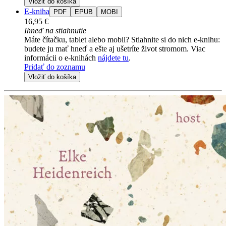
Vložiť do košíka
E-kniha
PDF
EPUB
MOBI
16,95 €
Ihneď na stiahnutie
Máte čítačku, tablet alebo mobil? Stiahnite si do nich e-knihu:
budete ju mať hneď a ešte aj ušetríte život stromom. Viac
informácii o e-knihách
nájdete tu
.
Pridať do zoznamu
Vložiť do košíka