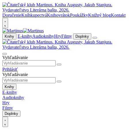
Doručenie
Kníhkupectvá
Knihovrátok
Poukážky
Knižný blog
Kontakt
E-knihy
Audioknihy
Hry
Filmy
Knihy
Doplnky
Vyhľadávanie
Prihlásiť
Vyhľadávanie
Knihy
E-knihy
Audioknihy
Hry
Filmy
Doplnky