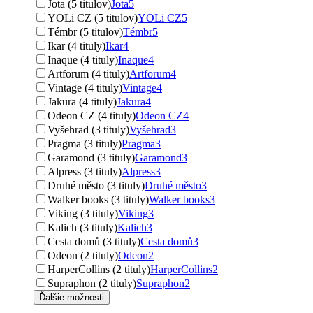
Jota (5 titulov)
Jota
5
YOLi CZ (5 titulov)
YOLi CZ
5
Témbr (5 titulov)
Témbr
5
Ikar (4 tituly)
Ikar
4
Inaque (4 tituly)
Inaque
4
Artforum (4 tituly)
Artforum
4
Vintage (4 tituly)
Vintage
4
Jakura (4 tituly)
Jakura
4
Odeon CZ (4 tituly)
Odeon CZ
4
Vyšehrad (3 tituly)
Vyšehrad
3
Pragma (3 tituly)
Pragma
3
Garamond (3 tituly)
Garamond
3
Alpress (3 tituly)
Alpress
3
Druhé město (3 tituly)
Druhé město
3
Walker books (3 tituly)
Walker books
3
Viking (3 tituly)
Viking
3
Kalich (3 tituly)
Kalich
3
Cesta domů (3 tituly)
Cesta domů
3
Odeon (2 tituly)
Odeon
2
HarperCollins (2 tituly)
HarperCollins
2
Supraphon (2 tituly)
Supraphon
2
Ďalšie možnosti