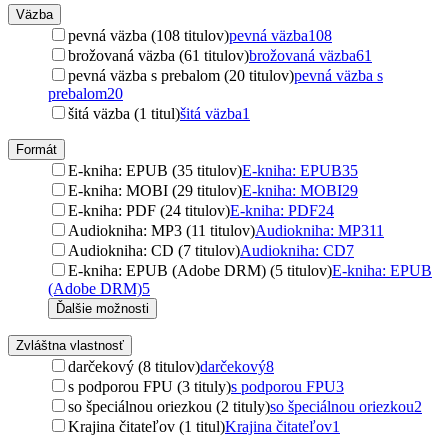
Väzba
pevná väzba (108 titulov)
pevná väzba
108
brožovaná väzba (61 titulov)
brožovaná väzba
61
pevná väzba s prebalom (20 titulov)
pevná väzba s
prebalom
20
šitá väzba (1 titul)
šitá väzba
1
Formát
E-kniha: EPUB (35 titulov)
E-kniha: EPUB
35
E-kniha: MOBI (29 titulov)
E-kniha: MOBI
29
E-kniha: PDF (24 titulov)
E-kniha: PDF
24
Audiokniha: MP3 (11 titulov)
Audiokniha: MP3
11
Audiokniha: CD (7 titulov)
Audiokniha: CD
7
E-kniha: EPUB (Adobe DRM) (5 titulov)
E-kniha: EPUB
(Adobe DRM)
5
Ďalšie možnosti
Zvláštna vlastnosť
darčekový (8 titulov)
darčekový
8
s podporou FPU (3 tituly)
s podporou FPU
3
so špeciálnou oriezkou (2 tituly)
so špeciálnou oriezkou
2
Krajina čitateľov (1 titul)
Krajina čitateľov
1