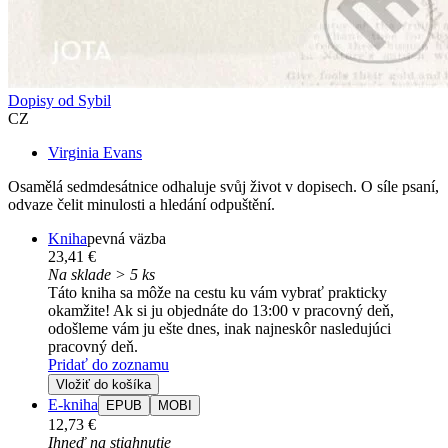
Dopisy od Sybil
CZ
Virginia Evans
Osamělá sedmdesátnice odhaluje svůj život v dopisech. O síle psaní,
odvaze čelit minulosti a hledání odpuštění.
Kniha
pevná väzba
23,41 €
Na sklade > 5 ks
Táto kniha sa môže na cestu ku vám vybrať prakticky
okamžite! Ak si ju objednáte do 13:00 v pracovný deň,
odošleme vám ju ešte dnes, inak najneskôr nasledujúci
pracovný deň.
Pridať do zoznamu
Vložiť do košíka
E-kniha
EPUB
MOBI
12,73 €
Ihneď na stiahnutie