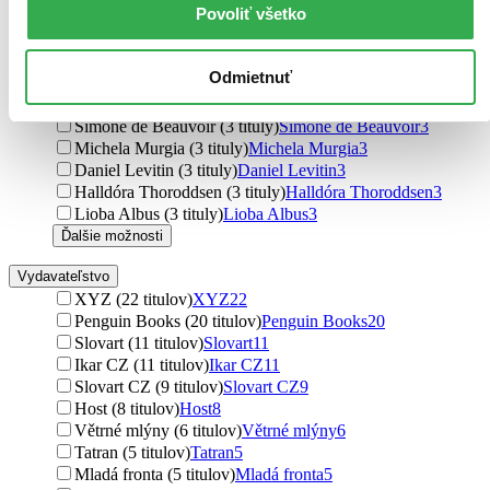
Povoliť všetko
Irena Obermannová (3 tituly)
Irena Obermannová
3
David Zábranský (3 tituly)
David Zábranský
3
Daniel Reid (3 tituly)
Daniel Reid
3
Odmietnuť
Michaela Zindelová (3 tituly)
Michaela Zindelová
3
Jiřina Šiklová (3 tituly)
Jiřina Šiklová
3
Simone de Beauvoir (3 tituly)
Simone de Beauvoir
3
Michela Murgia (3 tituly)
Michela Murgia
3
Daniel Levitin (3 tituly)
Daniel Levitin
3
Halldóra Thoroddsen (3 tituly)
Halldóra Thoroddsen
3
Lioba Albus (3 tituly)
Lioba Albus
3
Ďalšie možnosti
Vydavateľstvo
XYZ (22 titulov)
XYZ
22
Penguin Books (20 titulov)
Penguin Books
20
Slovart (11 titulov)
Slovart
11
Ikar CZ (11 titulov)
Ikar CZ
11
Slovart CZ (9 titulov)
Slovart CZ
9
Host (8 titulov)
Host
8
Větrné mlýny (6 titulov)
Větrné mlýny
6
Tatran (5 titulov)
Tatran
5
Mladá fronta (5 titulov)
Mladá fronta
5