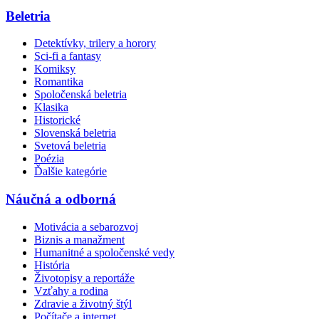
Beletria
Detektívky, trilery a horory
Sci-fi a fantasy
Komiksy
Romantika
Spoločenská beletria
Klasika
Historické
Slovenská beletria
Svetová beletria
Poézia
Ďalšie kategórie
Náučná a odborná
Motivácia a sebarozvoj
Biznis a manažment
Humanitné a spoločenské vedy
História
Životopisy a reportáže
Vzťahy a rodina
Zdravie a životný štýl
Počítače a internet