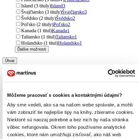
Island (3 tituly)
Island
3
Švajčiarsko (3 tituly)
Švajčiarsko
3
Švédsko (2 tituly)
Švédsko
2
Poľsko (2 tituly)
Poľsko
2
Kanada (1 titul)
Kanada
1
Taliansko (1 titul)
Taliansko
1
Holandsko (1 titul)
Holandsko
1
Ďalšie možnosti
Útvar
romány (181 titulov)
romány
181
poviedky (32 titulov)
poviedky
32
úvahy (9 titulov)
úvahy
9
novela (4 tituly)
novela
4
príručky (3 tituly)
príručky
3
Môžeme pracovať s cookies a kontaktnými údajmi?
múdroslovia (1 titul)
múdroslovia
1
vtipy (1 titul)
vtipy
1
Aby sme vedeli, ako sa na našom webe správate, a mohli
Ďalšie možnosti
vám zobraziť tie najlepšie tipy na knihy, zbierame cookies.
Niektoré sú naozaj potrebné a bez nich by naša stránka
Podžáner
vôbec nefungovala. Okrem toho používame analytické
dystopický (17 titulov)
dystopický
17
cookies, ktoré nám umožňujú zisťovať, ako náš web
sci-fi (2 tituly)
sci-fi
2