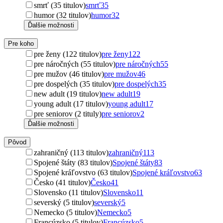
smrť (35 titulov)
smrť
35
humor (32 titulov)
humor
32
Ďalšie možnosti
Pre koho
pre ženy (122 titulov)
pre ženy
122
pre náročných (55 titulov)
pre náročných
55
pre mužov (46 titulov)
pre mužov
46
pre dospelých (35 titulov)
pre dospelých
35
new adult (19 titulov)
new adult
19
young adult (17 titulov)
young adult
17
pre seniorov (2 tituly)
pre seniorov
2
Ďalšie možnosti
Pôvod
zahraničný (113 titulov)
zahraničný
113
Spojené štáty (83 titulov)
Spojené štáty
83
Spojené kráľovstvo (63 titulov)
Spojené kráľovstvo
63
Česko (41 titulov)
Česko
41
Slovensko (11 titulov)
Slovensko
11
severský (5 titulov)
severský
5
Nemecko (5 titulov)
Nemecko
5
Francúzsko (5 titulov)
Francúzsko
5