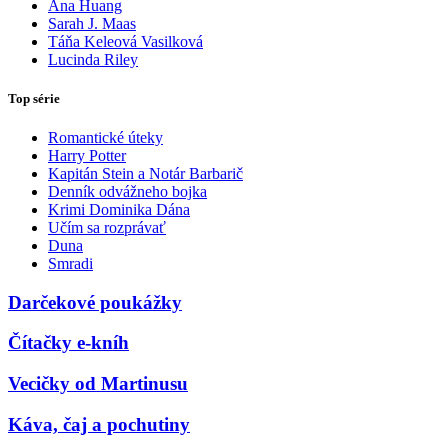
Ana Huang
Sarah J. Maas
Táňa Keleová Vasilková
Lucinda Riley
Top série
Romantické úteky
Harry Potter
Kapitán Stein a Notár Barbarič
Denník odvážneho bojka
Krimi Dominika Dána
Učím sa rozprávať
Duna
Smradi
Darčekové poukážky
Čítačky e-kníh
Vecičky od Martinusu
Káva, čaj a pochutiny