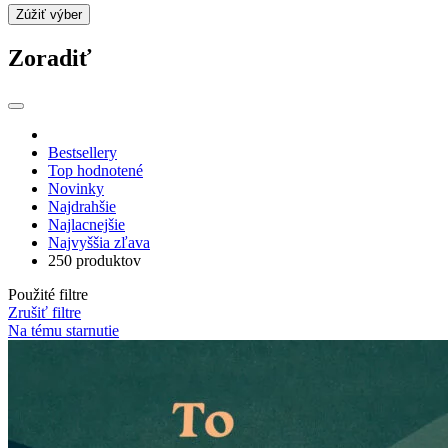
Zúžiť výber
Zoradiť
Bestsellery
Top hodnotené
Novinky
Najdrahšie
Najlacnejšie
Najvyššia zľava
250 produktov
Použité filtre
Zrušiť filtre
Na tému starnutie