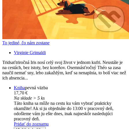
To jediné, čo nám zostane
Virginie Grimaldi
Tridsaťtriročná Iris nosí celý svoj život v jednom kufri. Neustále je
na cestách, bez istoty, bez koreňov. Osemnásťročný Théo sa zasa
naučil nemať sny, lebo zakaždým, keď sa nenaplnia, to bolí viac než
ich absencia...
Kniha
pevná väzba
17,70 €
Na sklade > 5 ks
Táto kniha sa môže na cestu ku vám vybrať prakticky
okamžite! Ak si ju objednáte do 13:00 v pracovný deň,
odošleme vám ju ešte dnes, inak najneskôr nasledujúci
pracovný deň.
Pridať do zoznamu