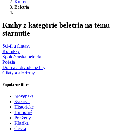
Knihy
Beletria
Knihy z kategórie beletria na tému
starnutie
Sci-fi a fantasy
Komiksy
Spoločenská beletria
Poézia
Dráma a divadelné hry
Citáty a aforizmy
Populárne filtre
Slovenská
Svetová
Historické
Humorné
Pre ženy
Klasika
Česká