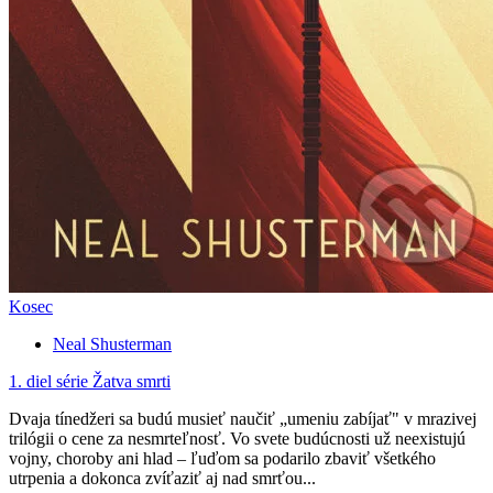
Kosec
Neal Shusterman
1. diel série
Žatva smrti
Dvaja tínedžeri sa budú musieť naučiť „umeniu zabíjať" v mrazivej
trilógii o cene za nesmrteľnosť. Vo svete budúcnosti už neexistujú
vojny, choroby ani hlad – ľuďom sa podarilo zbaviť všetkého
utrpenia a dokonca zvíťaziť aj nad smrťou...