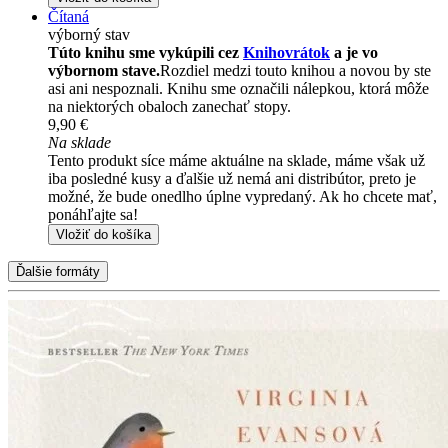
Čítaná
výborný stav
Túto knihu sme vykúpili cez
Knihovrátok
a je vo
výbornom stave.
Rozdiel medzi touto knihou a novou by ste
asi ani nespoznali. Knihu sme označili nálepkou, ktorá môže
na niektorých obaloch zanechať stopy.
9,90 €
Na sklade
Tento produkt síce máme aktuálne na sklade, máme však už
iba posledné kusy a ďalšie už nemá ani distribútor, preto je
možné, že bude onedlho úplne vypredaný. Ak ho chcete mať,
ponáhľajte sa!
Vložiť do košíka
Ďalšie formáty