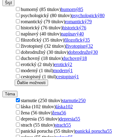
Štýl
humorný (85 titulov)
humorný
85
psychologický (80 titulov)
psychologický
80
romantický (79 titulov)
romantický
79
historický (76 titulov)
historický
76
napínavý (40 titulov)
napínavý
40
filozofický (35 titulov)
filozofický
35
životopisný (32 titulov)
životopisný
32
dobrodružný (30 titulov)
dobrodružný
30
duchovný (18 titulov)
duchovný
18
erotický (2 tituly)
erotický
2
moderný (1 titul)
moderný
1
cestopisný (1 titul)
cestopisný
1
Ďalšie možnosti
Téma
starnutie (250 titulov)
starnutie
250
láska (102 titulov)
láska
102
žena (56 titulov)
žena
56
depresia (55 titulov)
depresia
55
strach (55 titulov)
strach
55
panická porucha (55 titulov)
panická porucha
55