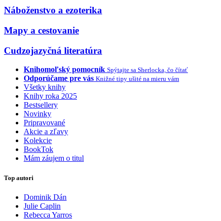
Náboženstvo a ezoterika
Mapy a cestovanie
Cudzojazyčná literatúra
Knihomoľský pomocník
Spýtajte sa Sherlocka, čo čítať
Odporúčame pre vás
Knižné tipy ušité na mieru vám
Všetky knihy
Knihy roka 2025
Bestsellery
Novinky
Pripravované
Akcie a zľavy
Kolekcie
BookTok
Mám záujem o titul
Top autori
Dominik Dán
Julie Caplin
Rebecca Yarros