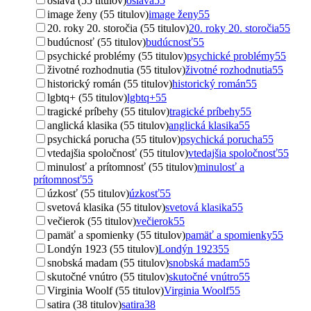
oslava (55 titulov)
oslava
55
image ženy (55 titulov)
image ženy
55
20. roky 20. storočia (55 titulov)
20. roky 20. storočia
55
budúcnosť (55 titulov)
budúcnosť
55
psychické problémy (55 titulov)
psychické problémy
55
životné rozhodnutia (55 titulov)
životné rozhodnutia
55
historický román (55 titulov)
historický román
55
lgbtq+ (55 titulov)
lgbtq+
55
tragické príbehy (55 titulov)
tragické príbehy
55
anglická klasika (55 titulov)
anglická klasika
55
psychická porucha (55 titulov)
psychická porucha
55
vtedajšia spoločnosť (55 titulov)
vtedajšia spoločnosť
55
minulosť a prítomnosť (55 titulov)
minulosť a
prítomnosť
55
úzkosť (55 titulov)
úzkosť
55
svetová klasika (55 titulov)
svetová klasika
55
večierok (55 titulov)
večierok
55
pamäť a spomienky (55 titulov)
pamäť a spomienky
55
Londýn 1923 (55 titulov)
Londýn 1923
55
snobská madam (55 titulov)
snobská madam
55
skutočné vnútro (55 titulov)
skutočné vnútro
55
Virginia Woolf (55 titulov)
Virginia Woolf
55
satira (38 titulov)
satira
38