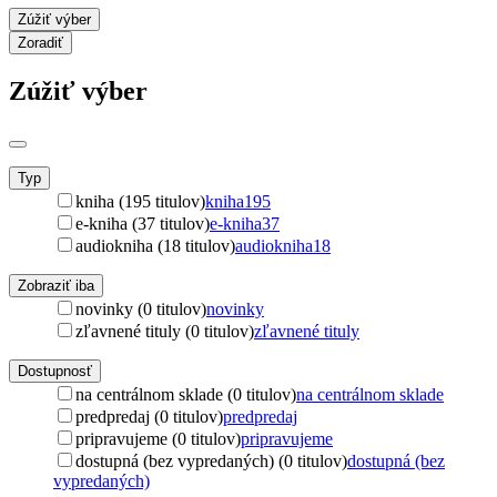
Zúžiť výber
Zoradiť
Zúžiť výber
Typ
kniha (195 titulov)
kniha
195
e-kniha (37 titulov)
e-kniha
37
audiokniha (18 titulov)
audiokniha
18
Zobraziť iba
novinky (0 titulov)
novinky
zľavnené tituly (0 titulov)
zľavnené tituly
Dostupnosť
na centrálnom sklade (0 titulov)
na centrálnom sklade
predpredaj (0 titulov)
predpredaj
pripravujeme (0 titulov)
pripravujeme
dostupná (bez vypredaných) (0 titulov)
dostupná (bez
vypredaných)