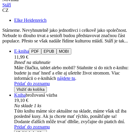
Stáří
CZ
Elke Heidenreich
Stárneme. Nevyhnutelně jako jednotlivci i celkově jako společnost.
Nebude to dlouho trvat a senioři budou představovat značnou část
populace. Přesto se však nadále řídíme kulturou mládí. Stáří je tak...
E-kniha
PDF
EPUB
MOBI
11,99 €
Ihneď na stiahnutie
Máte čítačku, tablet alebo mobil? Stiahnite si do nich e-knihu:
budete ju mať hneď a ešte aj ušetríte život stromom. Viac
informácii o e-knihách
nájdete tu
.
Pridať do zoznamu
Vložiť do košíka
Kniha
brožovaná väzba
19,10 €
Na sklade 1 ks
Túto knihu máme síce aktuálne na sklade, máme však už iba
posledné kusy. Ak ju chcete mať rýchlo, ponáhľajte sa!
Dodanie ďalších môže trvať dlhšie, zvyčajne do piatich dní.
Pridať do zoznamu