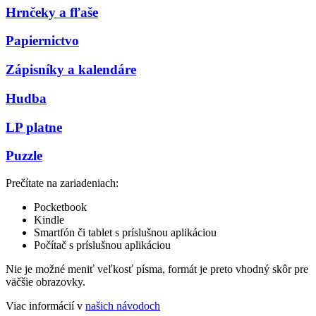
Hrnčeky a fľaše
Papiernictvo
Zápisníky a kalendáre
Hudba
LP platne
Puzzle
Prečítate na zariadeniach:
Pocketbook
Kindle
Smartfón či tablet s príslušnou aplikáciou
Počítač s príslušnou aplikáciou
Nie je možné meniť veľkosť písma, formát je preto vhodný skôr pre
väčšie obrazovky.
Viac informácií v
našich návodoch