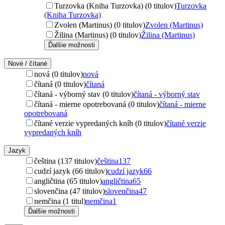
Turzovka (Kniha Turzovka) (0 titulov)
Turzovka
(Kniha Turzovka)
Zvolen (Martinus) (0 titulov)
Zvolen (Martinus)
Žilina (Martinus) (0 titulov)
Žilina (Martinus)
Ďalšie možnosti
Nové / čítané
nová (0 titulov)
nová
čítaná (0 titulov)
čítaná
čítaná - výborný stav (0 titulov)
čítaná - výborný stav
čítaná - mierne opotrebovaná (0 titulov)
čítaná - mierne
opotrebovaná
čítané verzie vypredaných kníh (0 titulov)
čítané verzie
vypredaných kníh
Jazyk
čeština (137 titulov)
čeština
137
cudzí jazyk (66 titulov)
cudzí jazyk
66
angličtina (65 titulov)
angličtina
65
slovenčina (47 titulov)
slovenčina
47
nemčina (1 titul)
nemčina
1
Ďalšie možnosti