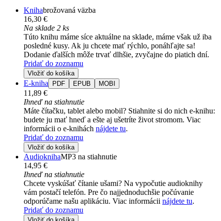
Kniha
brožovaná väzba
16,30 €
Na sklade 2 ks
Túto knihu máme síce aktuálne na sklade, máme však už iba
posledné kusy. Ak ju chcete mať rýchlo, ponáhľajte sa!
Dodanie ďalších môže trvať dlhšie, zvyčajne do piatich dní.
Pridať do zoznamu
Vložiť do košíka
E-kniha
PDF
EPUB
MOBI
11,89 €
Ihneď na stiahnutie
Máte čítačku, tablet alebo mobil? Stiahnite si do nich e-knihu:
budete ju mať hneď a ešte aj ušetríte život stromom. Viac
informácii o e-knihách
nájdete tu
.
Pridať do zoznamu
Vložiť do košíka
Audiokniha
MP3 na stiahnutie
14,95 €
Ihneď na stiahnutie
Chcete vyskúšať čítanie ušami? Na vypočutie audioknihy
vám postačí telefón. Pre čo najjednoduchšie počúvanie
odporúčame našu aplikáciu. Viac informácii
nájdete tu
.
Pridať do zoznamu
Vložiť do košíka