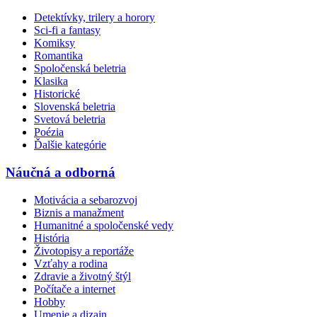
Detektívky, trilery a horory
Sci-fi a fantasy
Komiksy
Romantika
Spoločenská beletria
Klasika
Historické
Slovenská beletria
Svetová beletria
Poézia
Ďalšie kategórie
Náučná a odborná
Motivácia a sebarozvoj
Biznis a manažment
Humanitné a spoločenské vedy
História
Životopisy a reportáže
Vzťahy a rodina
Zdravie a životný štýl
Počítače a internet
Hobby
Umenie a dizajn