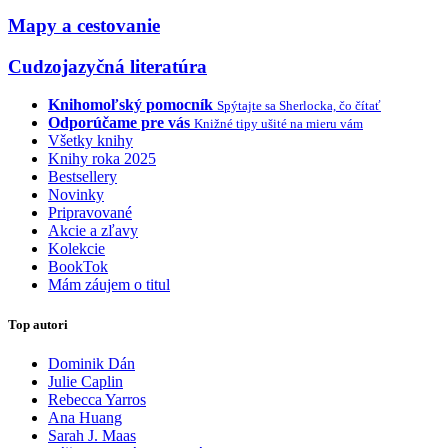
Mapy a cestovanie
Cudzojazyčná literatúra
Knihomoľský pomocník
Spýtajte sa Sherlocka, čo čítať
Odporúčame pre vás
Knižné tipy ušité na mieru vám
Všetky knihy
Knihy roka 2025
Bestsellery
Novinky
Pripravované
Akcie a zľavy
Kolekcie
BookTok
Mám záujem o titul
Top autori
Dominik Dán
Julie Caplin
Rebecca Yarros
Ana Huang
Sarah J. Maas