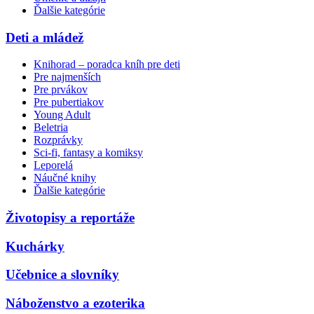
Ďalšie kategórie
Deti a mládež
Knihorad – poradca kníh pre deti
Pre najmenších
Pre prvákov
Pre pubertiakov
Young Adult
Beletria
Rozprávky
Sci-fi, fantasy a komiksy
Leporelá
Náučné knihy
Ďalšie kategórie
Životopisy a reportáže
Kuchárky
Učebnice a slovníky
Náboženstvo a ezoterika