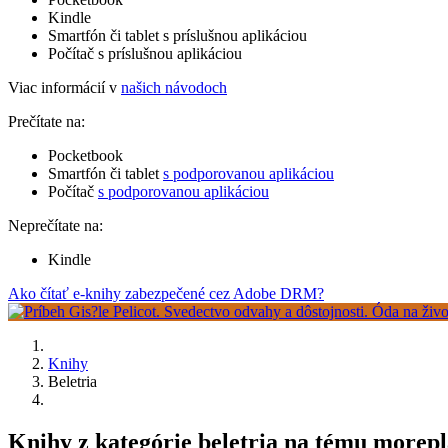
Kindle
Smartfón či tablet s príslušnou aplikáciou
Počítač s príslušnou aplikáciou
Viac informácií v
našich návodoch
Prečítate na:
Pocketbook
Smartfón či tablet
s podporovanou aplikáciou
Počítač
s podporovanou aplikáciou
Neprečítate na:
Kindle
Ako čítať e-knihy zabezpečené cez Adobe DRM?
Knihy
Beletria
Knihy z kategórie beletria na tému morepl