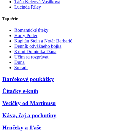
Táňa Keleová Vasilková
Lucinda Riley
Top série
Romantické úteky
Harry Potter
Kapitán Stein a Notár Barbarič
Denník odvážneho bojka
Krimi Dominika Dána
Učím sa rozprávať
Duna
Smradi
Darčekové poukážky
Čítačky e-kníh
Vecičky od Martinusu
Káva, čaj a pochutiny
Hrnčeky a fľaše