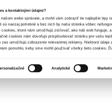
es a kontaktnými údajmi?
našom webe správate, a mohli vám zobraziť tie najlepšie tipy n
é sú naozaj potrebné a bez nich by naša stránka vôbec nefung
 cookies, ktoré nám umožňujú zisťovať, ako náš web funguje, a 
ačné cookies nám dovoľujú prispôsobovať stránku pre vašu lepši
zas umožňujú zobrazenie relevantnej reklamy. Niektoré údaje z
y nám pomohlo, keby sme mohli používať všetky tieto cookies. 
ersonalizačné
Analytické
Marketi