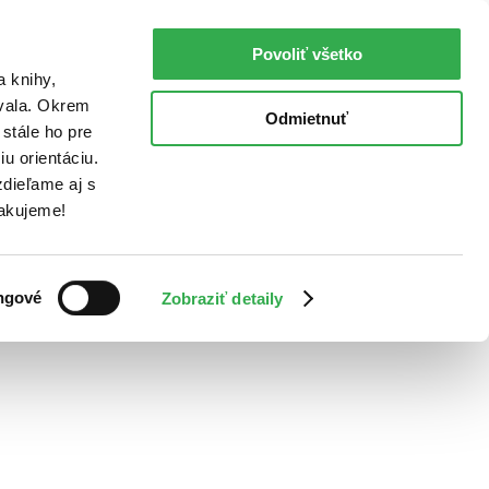
Povoliť všetko
a knihy,
ovala. Okrem
Odmietnuť
stále ho pre
u orientáciu.
dieľame aj s
Ďakujeme!
ngové
Zobraziť detaily