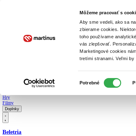
Doručenie
Kníhkupectvá
Knihovrátok
Poukážky
Knižný blog
Kontakt
Môžeme pracovať s cooki
Aby sme vedeli, ako sa na 
zbierame cookies. Niektor
E-knihy
Audioknihy
Hry
Filmy
Knihy
Doplnky
toho používame analytické
vás zlepšovať. Personaliz
Vyhľadávanie
Marketingové cookies nám 
tretími stranami. Veľmi b
Prihlásiť
Vyhľadávanie
Výber
Knihy
Potrebné
P
súhlasu
E-knihy
Audioknihy
Hry
Filmy
Doplnky
Beletria