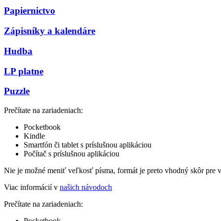
Papiernictvo
Zápisníky a kalendáre
Hudba
LP platne
Puzzle
Prečítate na zariadeniach:
Pocketbook
Kindle
Smartfón či tablet s príslušnou aplikáciou
Počítač s príslušnou aplikáciou
Nie je možné meniť veľkosť písma, formát je preto vhodný skôr pre 
Viac informácií v
našich návodoch
Prečítate na zariadeniach:
Pocketbook