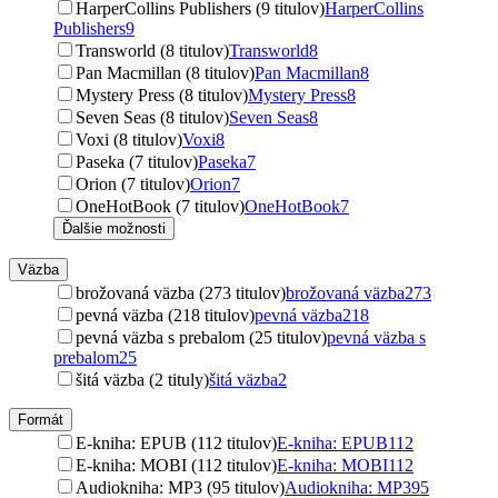
HarperCollins Publishers (9 titulov)
HarperCollins
Publishers
9
Transworld (8 titulov)
Transworld
8
Pan Macmillan (8 titulov)
Pan Macmillan
8
Mystery Press (8 titulov)
Mystery Press
8
Seven Seas (8 titulov)
Seven Seas
8
Voxi (8 titulov)
Voxi
8
Paseka (7 titulov)
Paseka
7
Orion (7 titulov)
Orion
7
OneHotBook (7 titulov)
OneHotBook
7
Ďalšie možnosti
Väzba
brožovaná väzba (273 titulov)
brožovaná väzba
273
pevná väzba (218 titulov)
pevná väzba
218
pevná väzba s prebalom (25 titulov)
pevná väzba s
prebalom
25
šitá väzba (2 tituly)
šitá väzba
2
Formát
E-kniha: EPUB (112 titulov)
E-kniha: EPUB
112
E-kniha: MOBI (112 titulov)
E-kniha: MOBI
112
Audiokniha: MP3 (95 titulov)
Audiokniha: MP3
95