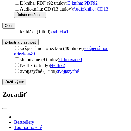
E-kniha: PDF (92 titulov)
E-kniha: PDF
92
Audiokniha: CD (13 titulov)
Audiokniha: CD
13
Ďalšie možnosti
Obal
krabička (1 titul)
krabička
1
Zvláštna vlastnosť
so špeciálnou oriezkou (49 titulov)
so špeciálnou
oriezkou
49
sfilmované (9 titulov)
sfilmované
9
Netflix (2 tituly)
Netflix
2
dvojjazyčné (1 titul)
dvojjazyčné
1
Zúžiť výber
Zoradiť
Bestsellery
Top hodnotené