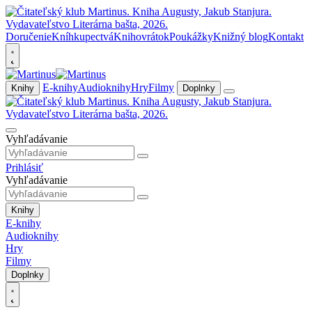
Doručenie
Kníhkupectvá
Knihovrátok
Poukážky
Knižný blog
Kontakt
E-knihy
Audioknihy
Hry
Filmy
Knihy
Doplnky
Vyhľadávanie
Prihlásiť
Vyhľadávanie
Knihy
E-knihy
Audioknihy
Hry
Filmy
Doplnky