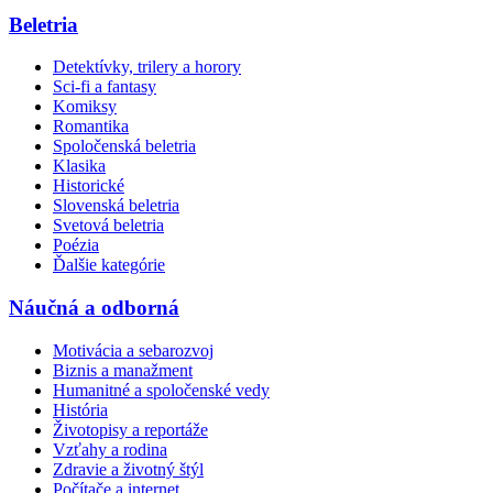
Beletria
Detektívky, trilery a horory
Sci-fi a fantasy
Komiksy
Romantika
Spoločenská beletria
Klasika
Historické
Slovenská beletria
Svetová beletria
Poézia
Ďalšie kategórie
Náučná a odborná
Motivácia a sebarozvoj
Biznis a manažment
Humanitné a spoločenské vedy
História
Životopisy a reportáže
Vzťahy a rodina
Zdravie a životný štýl
Počítače a internet