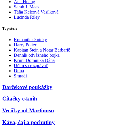
Ana Huang
Sarah J. Maas
Táňa Keleová Vasilková
Lucinda Riley
Top série
Romantické úteky
Harry Potter
Kapitán Stein a Notár Barbarič
Denník odvážneho bojka
Krimi Dominika Dána
Učím sa rozprávať
Duna
Smradi
Darčekové poukážky
Čítačky e-kníh
Vecičky od Martinusu
Káva, čaj a pochutiny