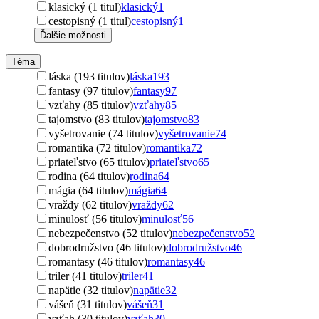
klasický (1 titul)
klasický
1
cestopisný (1 titul)
cestopisný
1
Ďalšie možnosti
Téma
láska (193 titulov)
láska
193
fantasy (97 titulov)
fantasy
97
vzťahy (85 titulov)
vzťahy
85
tajomstvo (83 titulov)
tajomstvo
83
vyšetrovanie (74 titulov)
vyšetrovanie
74
romantika (72 titulov)
romantika
72
priateľstvo (65 titulov)
priateľstvo
65
rodina (64 titulov)
rodina
64
mágia (64 titulov)
mágia
64
vraždy (62 titulov)
vraždy
62
minulosť (56 titulov)
minulosť
56
nebezpečenstvo (52 titulov)
nebezpečenstvo
52
dobrodružstvo (46 titulov)
dobrodružstvo
46
romantasy (46 titulov)
romantasy
46
triler (41 titulov)
triler
41
napätie (32 titulov)
napätie
32
vášeň (31 titulov)
vášeň
31
vzťah (30 titulov)
vzťah
30