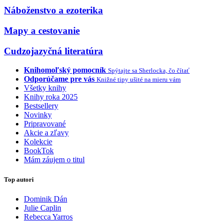
Náboženstvo a ezoterika
Mapy a cestovanie
Cudzojazyčná literatúra
Knihomoľský pomocník
Spýtajte sa Sherlocka, čo čítať
Odporúčame pre vás
Knižné tipy ušité na mieru vám
Všetky knihy
Knihy roka 2025
Bestsellery
Novinky
Pripravované
Akcie a zľavy
Kolekcie
BookTok
Mám záujem o titul
Top autori
Dominik Dán
Julie Caplin
Rebecca Yarros