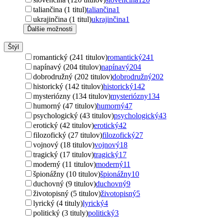
taliančina (1 titul)
taliančina
1
ukrajinčina (1 titul)
ukrajinčina
1
Ďalšie možnosti
Štýl
romantický (241 titulov)
romantický
241
napínavý (204 titulov)
napínavý
204
dobrodružný (202 titulov)
dobrodružný
202
historický (142 titulov)
historický
142
mysteriózny (134 titulov)
mysteriózny
134
humorný (47 titulov)
humorný
47
psychologický (43 titulov)
psychologický
43
erotický (42 titulov)
erotický
42
filozofický (27 titulov)
filozofický
27
vojnový (18 titulov)
vojnový
18
tragický (17 titulov)
tragický
17
moderný (11 titulov)
moderný
11
špionážny (10 titulov)
špionážny
10
duchovný (9 titulov)
duchovný
9
životopisný (5 titulov)
životopisný
5
lyrický (4 tituly)
lyrický
4
politický (3 tituly)
politický
3