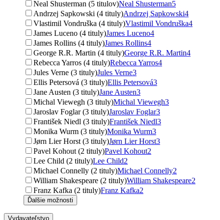
Neal Shusterman (5 titulov)
Neal Shusterman
5
Andrzej Sapkowski (4 tituly)
Andrzej Sapkowski
4
Vlastimil Vondruška (4 tituly)
Vlastimil Vondruška
4
James Luceno (4 tituly)
James Luceno
4
James Rollins (4 tituly)
James Rollins
4
George R.R. Martin (4 tituly)
George R.R. Martin
4
Rebecca Yarros (4 tituly)
Rebecca Yarros
4
Jules Verne (3 tituly)
Jules Verne
3
Ellis Petersová (3 tituly)
Ellis Petersová
3
Jane Austen (3 tituly)
Jane Austen
3
Michal Viewegh (3 tituly)
Michal Viewegh
3
Jaroslav Foglar (3 tituly)
Jaroslav Foglar
3
František Niedl (3 tituly)
František Niedl
3
Monika Wurm (3 tituly)
Monika Wurm
3
Jørn Lier Horst (3 tituly)
Jørn Lier Horst
3
Pavel Kohout (2 tituly)
Pavel Kohout
2
Lee Child (2 tituly)
Lee Child
2
Michael Connelly (2 tituly)
Michael Connelly
2
William Shakespeare (2 tituly)
William Shakespeare
2
Franz Kafka (2 tituly)
Franz Kafka
2
Ďalšie možnosti
Vydavateľstvo