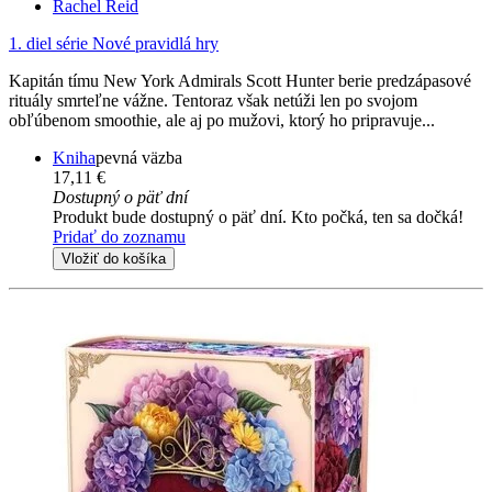
Rachel Reid
1. diel série
Nové pravidlá hry
Kapitán tímu New York Admirals Scott Hunter berie predzápasové
rituály smrteľne vážne. Tentoraz však netúži len po svojom
obľúbenom smoothie, ale aj po mužovi, ktorý ho pripravuje...
Kniha
pevná väzba
17,11 €
Dostupný o päť dní
Produkt bude dostupný o päť dní. Kto počká, ten sa dočká!
Pridať do zoznamu
Vložiť do košíka