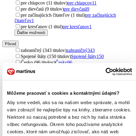
pre chlapcov (11 titulov)
pre chlapcov
11
pre dievčatá (9 titulov)
pre dievčatá
9
pre začínajúcich čitateľov (1 titul)
pre začínajúcich
čitateľov
1
pre kresťanov (1 titul)
pre kresťanov
1
Ďalšie možnosti
Pôvod
zahraničný (343 titulov)
zahraničný
343
Spojené štáty (150 titulov)
Spojené štáty
150
Česko (96 titulov)
Česko
96
Spojené kráľovstvo (65 titulov)
Spojené kráľovstvo
65
severský (24 titulov)
severský
24
Slovensko (23 titulov)
Slovensko
23
Kanada (16 titulov)
Kanada
16
Nemecko (15 titulov)
Nemecko
15
Môžeme pracovať s cookies a kontaktnými údajmi?
Japonsko (14 titulov)
Japonsko
14
Aby sme vedeli, ako sa na našom webe správate, a mohli
Čína (12 titulov)
Čína
12
vám zobraziť tie najlepšie tipy na knihy, zbierame cookies.
Austrália (11 titulov)
Austrália
11
Nórsko (9 titulov)
Nórsko
9
Niektoré sú naozaj potrebné a bez nich by naša stránka
Švédsko (8 titulov)
Švédsko
8
vôbec nefungovala. Okrem toho používame analytické
Taliansko (8 titulov)
Taliansko
8
cookies, ktoré nám umožňujú zisťovať, ako náš web
Poľsko (8 titulov)
Poľsko
8