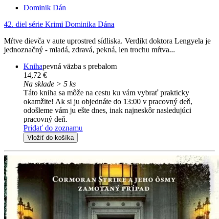
Dominik Dán
42. diel série
Krimi Dominika Dána
Mŕtve dievča v aute uprostred sídliska. Verdikt doktora Lengyela je
jednoznačný - mladá, zdravá, pekná, len trochu mŕtva...
Kniha
pevná väzba s prebalom
14,72 €
Na sklade > 5 ks
Táto kniha sa môže na cestu ku vám vybrať prakticky
okamžite! Ak si ju objednáte do 13:00 v pracovný deň,
odošleme vám ju ešte dnes, inak najneskôr nasledujúci
pracovný deň.
Pridať do zoznamu
Vložiť do košíka