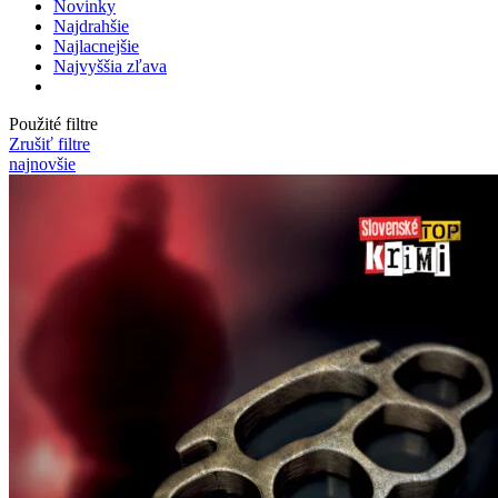
Novinky
Najdrahšie
Najlacnejšie
Najvyššia zľava
Použité filtre
Zrušiť filtre
najnovšie