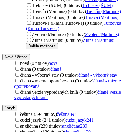
Trebišov (ŠUM) (0 titulov)
Trebišov (ŠUM)
Trenčín (Martinus) (0 titulov)
Trenčín (Martinus)
Trnava (Martinus) (0 titulov)
Trnava (Martinus)
Turzovka (Kniha Turzovka) (0 titulov)
Turzovka
(Kniha Turzovka)
Zvolen (Martinus) (0 titulov)
Zvolen (Martinus)
Žilina (Martinus) (0 titulov)
Žilina (Martinus)
Ďalšie možnosti
Nové / čítané
nová (0 titulov)
nová
čítaná (0 titulov)
čítaná
čítaná - výborný stav (0 titulov)
čítaná - výborný stav
čítaná - mierne opotrebovaná (0 titulov)
čítaná - mierne
opotrebovaná
čítané verzie vypredaných kníh (0 titulov)
čítané verzie
vypredaných kníh
Jazyk
čeština (394 titulov)
čeština
394
cudzí jazyk (241 titulov)
cudzí jazyk
241
angličtina (239 titulov)
angličtina
239
slovenčina (120 titulov)
slovenčina
120