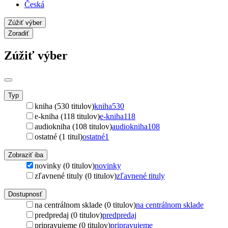
Česká
Zúžiť výber
Zoradiť
Zúžiť výber
Typ
kniha (530 titulov)
kniha
530
e-kniha (118 titulov)
e-kniha
118
audiokniha (108 titulov)
audiokniha
108
ostatné (1 titul)
ostatné
1
Zobraziť iba
novinky (0 titulov)
novinky
zľavnené tituly (0 titulov)
zľavnené tituly
Dostupnosť
na centrálnom sklade (0 titulov)
na centrálnom sklade
predpredaj (0 titulov)
predpredaj
pripravujeme (0 titulov)
pripravujeme