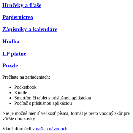
Hrnčeky a fľaše
Papiernictvo
Zápisníky a kalendáre
Hudba
LP platne
Puzzle
Prečítate na zariadeniach:
Pocketbook
Kindle
Smartfón či tablet s príslušnou aplikáciou
Počítač s príslušnou aplikáciou
Nie je možné meniť veľkosť písma, formát je preto vhodný skôr pre
väčšie obrazovky.
Viac informácií v
našich návodoch