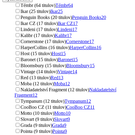
Témbr (64 titulov)
Témbr
64
Ikar (25 titulov)
Ikar
25
Penguin Books (20 titulov)
Penguin Books
20
Ikar CZ (17 titulov)
Ikar CZ
17
Lindeni (17 titulov)
Lindeni
17
Kalibr (17 titulov)
Kalibr
17
Cornerstone (17 titulov)
Cornerstone
17
HarperCollins (16 titulov)
HarperCollins
16
Host (15 titulov)
Host
15
Baronet (15 titulov)
Baronet
15
Bloomsbury (15 titulov)
Bloomsbury
15
Vintage (14 titulov)
Vintage
14
Red (13 titulov)
Red
13
Moba (12 titulov)
Moba
12
Nakladatelství Fragment (12 titulov)
Nakladatelství
Fragment
12
Tympanum (12 titulov)
Tympanum
12
CooBoo CZ (11 titulov)
CooBoo CZ
11
Motto (10 titulov)
Motto
10
Slovart (9 titulov)
Slovart
9
Grada (9 titulov)
Grada
9
Pointa (9 titulov)
Pointa
9