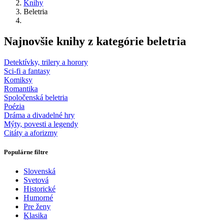
Knihy
Beletria
Najnovšie knihy z kategórie beletria
Detektívky, trilery a horory
Sci-fi a fantasy
Komiksy
Romantika
Spoločenská beletria
Poézia
Dráma a divadelné hry
Mýty, povesti a legendy
Citáty a aforizmy
Populárne filtre
Slovenská
Svetová
Historické
Humorné
Pre ženy
Klasika