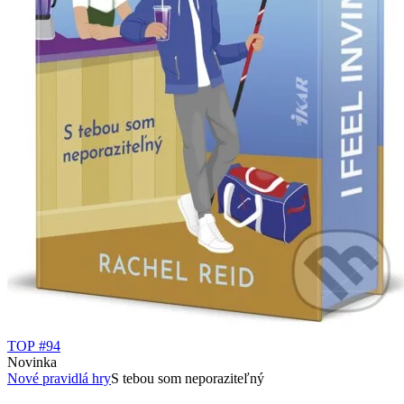
TOP #94
Novinka
Nové pravidlá hry
S tebou som neporaziteľný