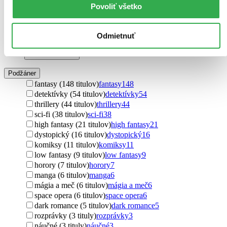
mýty (5 titulov)
mýty
5
Povoliť všetko
legendy (3 tituly)
legendy
3
učebnice (2 tituly)
učebnice
2
úvahy (1 titul)
úvahy
1
Odmietnuť
vtipy (1 titul)
vtipy
1
Ďalšie možnosti
Podžáner
fantasy (148 titulov)
fantasy
148
detektívky (54 titulov)
detektívky
54
thrillery (44 titulov)
thrillery
44
sci-fi (38 titulov)
sci-fi
38
high fantasy (21 titulov)
high fantasy
21
dystopický (16 titulov)
dystopický
16
komiksy (11 titulov)
komiksy
11
low fantasy (9 titulov)
low fantasy
9
horory (7 titulov)
horory
7
manga (6 titulov)
manga
6
mágia a meč (6 titulov)
mágia a meč
6
space opera (6 titulov)
space opera
6
dark romance (5 titulov)
dark romance
5
rozprávky (3 tituly)
rozprávky
3
náučné (3 tituly)
náučné
3