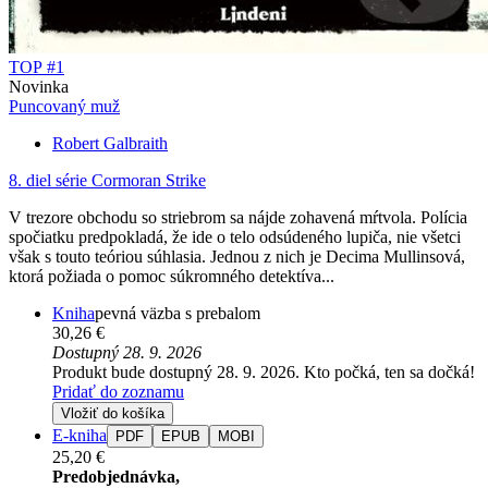
TOP #1
Novinka
Puncovaný muž
Robert Galbraith
8. diel série
Cormoran Strike
V trezore obchodu so striebrom sa nájde zohavená mŕtvola. Polícia
spočiatku predpokladá, že ide o telo odsúdeného lupiča, nie všetci
však s touto teóriou súhlasia. Jednou z nich je Decima Mullinsová,
ktorá požiada o pomoc súkromného detektíva...
Kniha
pevná väzba s prebalom
30,26 €
Dostupný 28. 9. 2026
Produkt bude dostupný 28. 9. 2026. Kto počká, ten sa dočká!
Pridať do zoznamu
Vložiť do košíka
E-kniha
PDF
EPUB
MOBI
25,20 €
Predobjednávka,