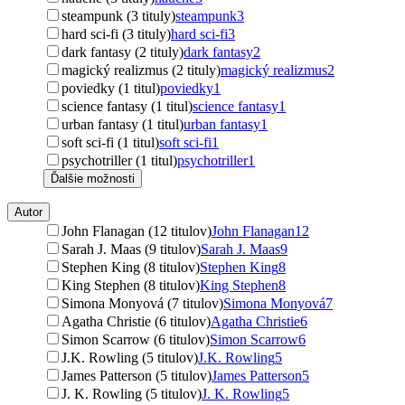
steampunk (3 tituly)
steampunk
3
hard sci-fi (3 tituly)
hard sci-fi
3
dark fantasy (2 tituly)
dark fantasy
2
magický realizmus (2 tituly)
magický realizmus
2
poviedky (1 titul)
poviedky
1
science fantasy (1 titul)
science fantasy
1
urban fantasy (1 titul)
urban fantasy
1
soft sci-fi (1 titul)
soft sci-fi
1
psychotriller (1 titul)
psychotriller
1
Ďalšie možnosti
Autor
John Flanagan (12 titulov)
John Flanagan
12
Sarah J. Maas (9 titulov)
Sarah J. Maas
9
Stephen King (8 titulov)
Stephen King
8
King Stephen (8 titulov)
King Stephen
8
Simona Monyová (7 titulov)
Simona Monyová
7
Agatha Christie (6 titulov)
Agatha Christie
6
Simon Scarrow (6 titulov)
Simon Scarrow
6
J.K. Rowling (5 titulov)
J.K. Rowling
5
James Patterson (5 titulov)
James Patterson
5
J. K. Rowling (5 titulov)
J. K. Rowling
5