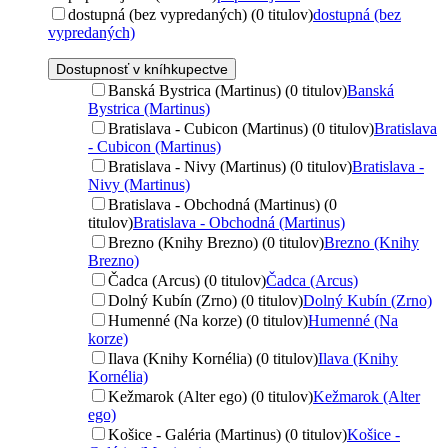
dostupná (bez vypredaných) (0 titulov)
dostupná (bez
vypredaných)
Dostupnosť v kníhkupectve
Banská Bystrica (Martinus) (0 titulov)
Banská
Bystrica (Martinus)
Bratislava - Cubicon (Martinus) (0 titulov)
Bratislava
- Cubicon (Martinus)
Bratislava - Nivy (Martinus) (0 titulov)
Bratislava -
Nivy (Martinus)
Bratislava - Obchodná (Martinus) (0
titulov)
Bratislava - Obchodná (Martinus)
Brezno (Knihy Brezno) (0 titulov)
Brezno (Knihy
Brezno)
Čadca (Arcus) (0 titulov)
Čadca (Arcus)
Dolný Kubín (Zrno) (0 titulov)
Dolný Kubín (Zrno)
Humenné (Na korze) (0 titulov)
Humenné (Na
korze)
Ilava (Knihy Kornélia) (0 titulov)
Ilava (Knihy
Kornélia)
Kežmarok (Alter ego) (0 titulov)
Kežmarok (Alter
ego)
Košice - Galéria (Martinus) (0 titulov)
Košice -