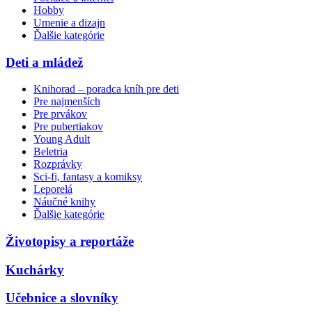
Hobby
Umenie a dizajn
Ďalšie kategórie
Deti a mládež
Knihorad – poradca kníh pre deti
Pre najmenších
Pre prvákov
Pre pubertiakov
Young Adult
Beletria
Rozprávky
Sci-fi, fantasy a komiksy
Leporelá
Náučné knihy
Ďalšie kategórie
Životopisy a reportáže
Kuchárky
Učebnice a slovníky