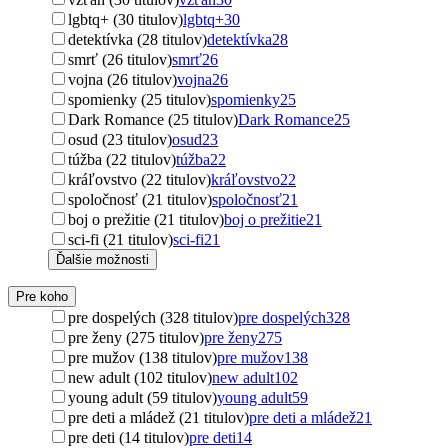
lgbtq+ (30 titulov)
lgbtq+
30
detektívka (28 titulov)
detektívka
28
smrť (26 titulov)
smrť
26
vojna (26 titulov)
vojna
26
spomienky (25 titulov)
spomienky
25
Dark Romance (25 titulov)
Dark Romance
25
osud (23 titulov)
osud
23
túžba (22 titulov)
túžba
22
kráľovstvo (22 titulov)
kráľovstvo
22
spoločnosť (21 titulov)
spoločnosť
21
boj o prežitie (21 titulov)
boj o prežitie
21
sci-fi (21 titulov)
sci-fi
21
Ďalšie možnosti
Pre koho
pre dospelých (328 titulov)
pre dospelých
328
pre ženy (275 titulov)
pre ženy
275
pre mužov (138 titulov)
pre mužov
138
new adult (102 titulov)
new adult
102
young adult (59 titulov)
young adult
59
pre deti a mládež (21 titulov)
pre deti a mládež
21
pre deti (14 titulov)
pre deti
14