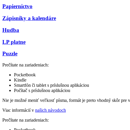
Papiernictvo
Zápisníky a kalendáre
Hudba
LP platne
Puzzle
Prečítate na zariadeniach:
Pocketbook
Kindle
Smartfón či tablet s príslušnou aplikáciou
Počítač s príslušnou aplikáciou
Nie je možné meniť veľkosť písma, formát je preto vhodný skôr pre 
Viac informácií v
našich návodoch
Prečítate na zariadeniach:
Pocketbook