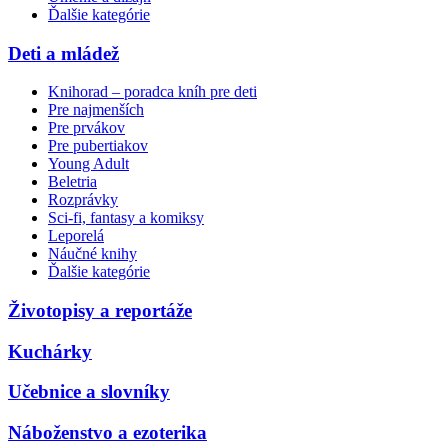
Ďalšie kategórie
Deti a mládež
Knihorad – poradca kníh pre deti
Pre najmenších
Pre prvákov
Pre pubertiakov
Young Adult
Beletria
Rozprávky
Sci-fi, fantasy a komiksy
Leporelá
Náučné knihy
Ďalšie kategórie
Životopisy a reportáže
Kuchárky
Učebnice a slovníky
Náboženstvo a ezoterika