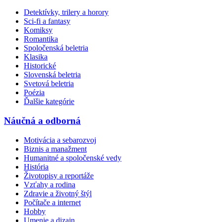
Detektívky, trilery a horory
Sci-fi a fantasy
Komiksy
Romantika
Spoločenská beletria
Klasika
Historické
Slovenská beletria
Svetová beletria
Poézia
Ďalšie kategórie
Náučná a odborná
Motivácia a sebarozvoj
Biznis a manažment
Humanitné a spoločenské vedy
História
Životopisy a reportáže
Vzťahy a rodina
Zdravie a životný štýl
Počítače a internet
Hobby
Umenie a dizajn