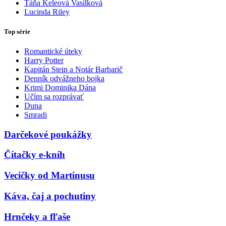
Táňa Keleová Vasilková
Lucinda Riley
Top série
Romantické úteky
Harry Potter
Kapitán Stein a Notár Barbarič
Denník odvážneho bojka
Krimi Dominika Dána
Učím sa rozprávať
Duna
Smradi
Darčekové poukážky
Čítačky e-kníh
Vecičky od Martinusu
Káva, čaj a pochutiny
Hrnčeky a fľaše