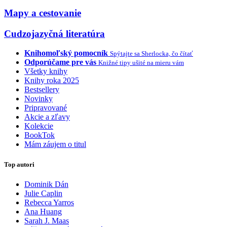
Mapy a cestovanie
Cudzojazyčná literatúra
Knihomoľský pomocník
Spýtajte sa Sherlocka, čo čítať
Odporúčame pre vás
Knižné tipy ušité na mieru vám
Všetky knihy
Knihy roka 2025
Bestsellery
Novinky
Pripravované
Akcie a zľavy
Kolekcie
BookTok
Mám záujem o titul
Top autori
Dominik Dán
Julie Caplin
Rebecca Yarros
Ana Huang
Sarah J. Maas