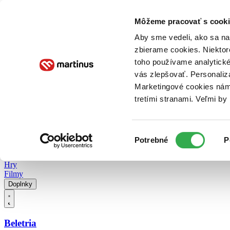
Doručenie
Kníhkupectvá
Knihovrátok
Poukážky
Knižný blog
Kontakt
Môžeme pracovať s cooki
Aby sme vedeli, ako sa na 
zbierame cookies. Niektor
E-knihy
Audioknihy
Hry
Filmy
Knihy
Doplnky
toho používame analytické
vás zlepšovať. Personaliz
Vyhľadávanie
Marketingové cookies nám 
tretími stranami. Veľmi b
Prihlásiť
Vyhľadávanie
Výber
Knihy
Potrebné
P
súhlasu
E-knihy
Audioknihy
Hry
Filmy
Doplnky
Beletria