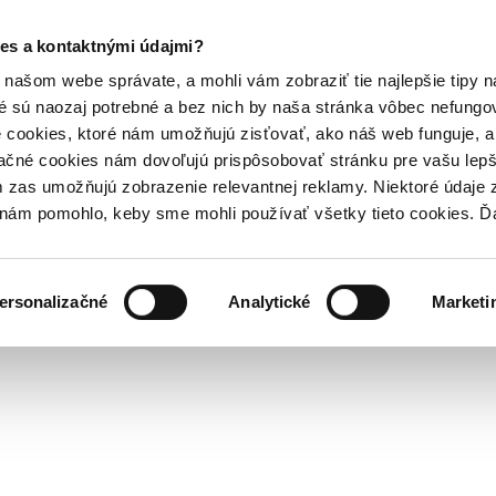
es a kontaktnými údajmi?
našom webe správate, a mohli vám zobraziť tie najlepšie tipy n
é sú naozaj potrebné a bez nich by naša stránka vôbec nefung
 cookies, ktoré nám umožňujú zisťovať, ako náš web funguje, a 
ačné cookies nám dovoľujú prispôsobovať stránku pre vašu lepši
zas umožňujú zobrazenie relevantnej reklamy. Niektoré údaje z
y nám pomohlo, keby sme mohli používať všetky tieto cookies. 
ersonalizačné
Analytické
Marketi