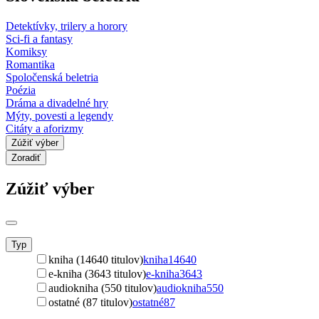
Detektívky, trilery a horory
Sci-fi a fantasy
Komiksy
Romantika
Spoločenská beletria
Poézia
Dráma a divadelné hry
Mýty, povesti a legendy
Citáty a aforizmy
Zúžiť výber
Zoradiť
Zúžiť výber
Typ
kniha (14640 titulov)
kniha
14640
e-kniha (3643 titulov)
e-kniha
3643
audiokniha (550 titulov)
audiokniha
550
ostatné (87 titulov)
ostatné
87