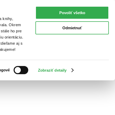
Povoliť všetko
a knihy,
ovala. Okrem
Odmietnuť
stále ho pre
u orientáciu.
dieľame aj s
Ďakujeme!
ngové
Zobraziť detaily