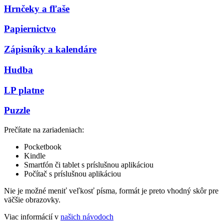
Hrnčeky a fľaše
Papiernictvo
Zápisníky a kalendáre
Hudba
LP platne
Puzzle
Prečítate na zariadeniach:
Pocketbook
Kindle
Smartfón či tablet s príslušnou aplikáciou
Počítač s príslušnou aplikáciou
Nie je možné meniť veľkosť písma, formát je preto vhodný skôr pre
väčšie obrazovky.
Viac informácií v
našich návodoch