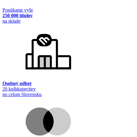
Ponúkame vyše
250 000 titulov
na sklade
Osobný odber
20 kníhkupectiev
po celom Slovensku