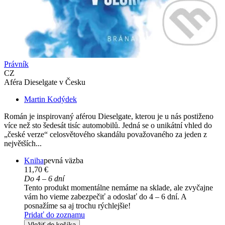
Právník
CZ
Aféra Dieselgate v Česku
Martin Kodýdek
Román je inspirovaný aférou Dieselgate, kterou je u nás postiženo
více než sto šedesát tisíc automobilů. Jedná se o unikátní vhled do
„české verze“ celosvětového skandálu považovaného za jeden z
největších...
Kniha
pevná väzba
11,70 €
Do 4 – 6 dní
Tento produkt momentálne nemáme na sklade, ale zvyčajne
vám ho vieme zabezpečiť a odoslať do 4 – 6 dní. A
posnažíme sa aj trochu rýchlejšie!
Pridať do zoznamu
Vložiť do košíka