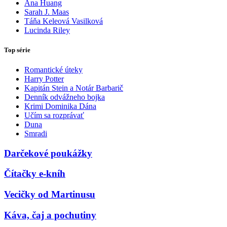
Ana Huang
Sarah J. Maas
Táňa Keleová Vasilková
Lucinda Riley
Top série
Romantické úteky
Harry Potter
Kapitán Stein a Notár Barbarič
Denník odvážneho bojka
Krimi Dominika Dána
Učím sa rozprávať
Duna
Smradi
Darčekové poukážky
Čítačky e-kníh
Vecičky od Martinusu
Káva, čaj a pochutiny