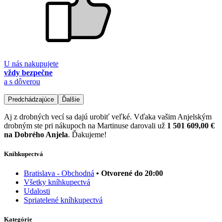
U nás nakupujete
vždy bezpečne
a s dôverou
Predchádzajúce
Ďalšie
Aj z drobných vecí sa dajú urobiť veľké. Vďaka vašim Anjelským
drobným ste pri nákupoch na Martinuse darovali už
1 501 609,00 €
na Dobrého Anjela
. Ďakujeme!
Kníhkupectvá
Bratislava - Obchodná
• Otvorené do 20:00
Všetky kníhkupectvá
Udalosti
Spriatelené kníhkupectvá
Kategórie