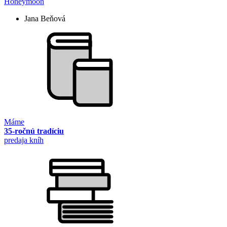
Honeymoon
Jana Beňová
Máme
35-ročnú tradíciu
predaja kníh