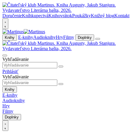
Doručenie
Kníhkupectvá
Knihovrátok
Poukážky
Knižný blog
Kontakt
E-knihy
Audioknihy
Hry
Filmy
Knihy
Doplnky
Vyhľadávanie
Prihlásiť
Vyhľadávanie
Knihy
E-knihy
Audioknihy
Hry
Filmy
Doplnky