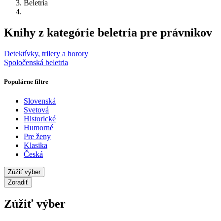
Beletria
Knihy z kategórie beletria pre právnikov
Detektívky, trilery a horory
Spoločenská beletria
Populárne filtre
Slovenská
Svetová
Historické
Humorné
Pre ženy
Klasika
Česká
Zúžiť výber
Zoradiť
Zúžiť výber