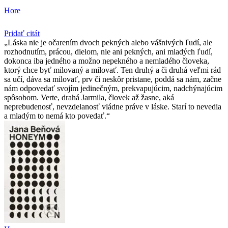
Hore
Pridať citát
Láska nie je očarením dvoch pekných alebo vášnivých ľudí, ale
rozhodnutím, prácou, dielom, nie ani pekných, ani mladých ľudí,
dokonca iba jedného a možno nepekného a nemladého človeka,
ktorý chce byť milovaný a milovať. Ten druhý a či druhá veľmi rád
sa učí, dáva sa milovať, prv či neskôr pristane, poddá sa nám, začne
nám odpovedať svojím jedinečným, prekvapujúcim, nadchýnajúcim
spôsobom. Verte, drahá Jarmila, človek až žasne, aká
neprebudenosť, nevzdelanosť vládne práve v láske. Starí to nevedia
a mladým to nemá kto povedať.