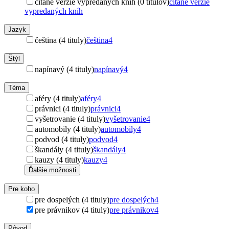
čítané verzie vypredaných kníh (0 titulov)
čítané verzie
vypredaných kníh
Jazyk
čeština (4 tituly)
čeština
4
Štýl
napínavý (4 tituly)
napínavý
4
Téma
aféry (4 tituly)
aféry
4
právnici (4 tituly)
právnici
4
vyšetrovanie (4 tituly)
vyšetrovanie
4
automobily (4 tituly)
automobily
4
podvod (4 tituly)
podvod
4
škandály (4 tituly)
škandály
4
kauzy (4 tituly)
kauzy
4
Ďalšie možnosti
Pre koho
pre dospelých (4 tituly)
pre dospelých
4
pre právnikov (4 tituly)
pre právnikov
4
Pôvod