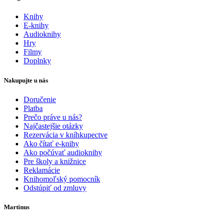
Knihy
E-knihy
Audioknihy
Hry
Filmy
Doplnky
Nakupujte u nás
Doručenie
Platba
Prečo práve u nás?
Najčastejšie otázky
Rezervácia v kníhkupectve
Ako čítať e-knihy
Ako počúvať audioknihy
Pre školy a knižnice
Reklamácie
Knihomoľský pomocník
Odstúpiť od zmluvy
Martinus