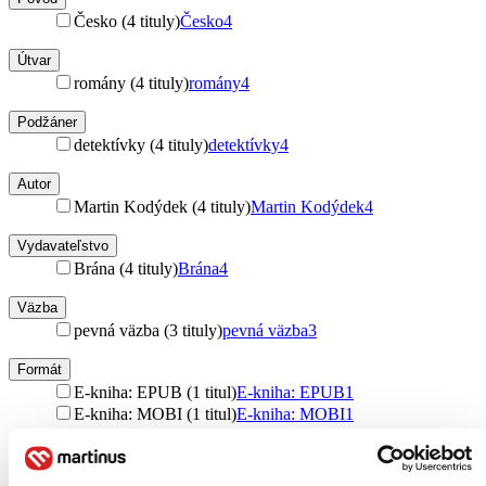
Česko (4 tituly)
Česko
4
Útvar
romány (4 tituly)
romány
4
Podžáner
detektívky (4 tituly)
detektívky
4
Autor
Martin Kodýdek (4 tituly)
Martin Kodýdek
4
Vydavateľstvo
Brána (4 tituly)
Brána
4
Väzba
pevná väzba (3 tituly)
pevná väzba
3
Formát
E-kniha: EPUB (1 titul)
E-kniha: EPUB
1
E-kniha: MOBI (1 titul)
E-kniha: MOBI
1
Zúžiť výber