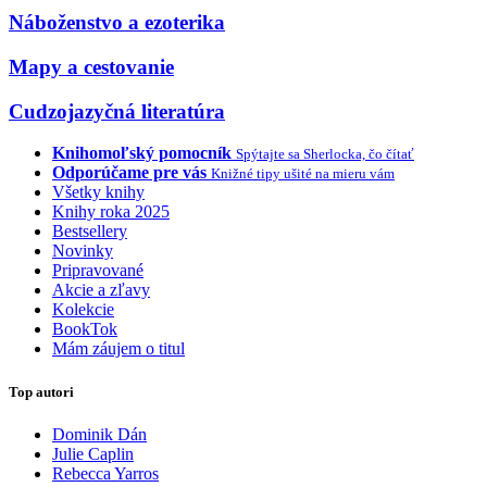
Náboženstvo a ezoterika
Mapy a cestovanie
Cudzojazyčná literatúra
Knihomoľský pomocník
Spýtajte sa Sherlocka, čo čítať
Odporúčame pre vás
Knižné tipy ušité na mieru vám
Všetky knihy
Knihy roka 2025
Bestsellery
Novinky
Pripravované
Akcie a zľavy
Kolekcie
BookTok
Mám záujem o titul
Top autori
Dominik Dán
Julie Caplin
Rebecca Yarros