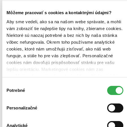
Zoradiť
Môžeme pracovať s cookies a kontaktnými údajmi?
Aby sme vedeli, ako sa na našom webe správate, a mohli
vám zobraziť tie najlepšie tipy na knihy, zbierame cookies.
Bestsellery
Niektoré sú naozaj potrebné a bez nich by naša stránka
Top hodnotené
Novinky
vôbec nefungovala. Okrem toho používame analytické
Najdrahšie
cookies, ktoré nám umožňujú zisťovať, ako náš web
Najlacnejšie
funguje, a stále ho pre vás zlepšovať. Personalizačné
Najvyššia zľava
cookies nám dovoľujú prispôsobovať stránku pre vašu
lepšiu orientáciu. Marketingové cookies nám zas
Použité filtre
Zrušiť filtre
umožňujú zobrazenie relevantnej reklamy. Niektoré údaje
Pre právnikov
zdieľame aj s tretími stranami. Veľmi by nám pomohlo,
Výber
keby sme mohli používať všetky tieto cookies. Ďakujeme!
Potrebné
súhlasu
Personalizačné
Analytické