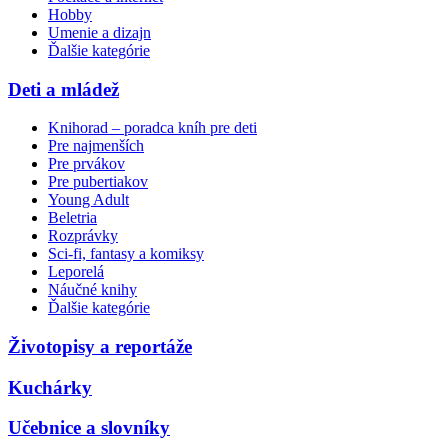
Hobby
Umenie a dizajn
Ďalšie kategórie
Deti a mládež
Knihorad – poradca kníh pre deti
Pre najmenších
Pre prvákov
Pre pubertiakov
Young Adult
Beletria
Rozprávky
Sci-fi, fantasy a komiksy
Leporelá
Náučné knihy
Ďalšie kategórie
Životopisy a reportáže
Kuchárky
Učebnice a slovníky