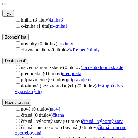
Typ
kniha (3 tituly)
kniha
3
e-kniha (1 titul)
e-kniha
1
Zobraziť iba
novinky (0 titulov)
novinky
zľavnené tituly (0 titulov)
zľavnené tituly
Dostupnosť
na centrálnom sklade (0 titulov)
na centrálnom sklade
predpredaj (0 titulov)
predpredaj
pripravujeme (0 titulov)
pripravujeme
dostupná (bez vypredaných) (0 titulov)
dostupná (bez
vypredaných)
Nové / čítané
nová (0 titulov)
nová
čítaná (0 titulov)
čítaná
čítaná - výborný stav (0 titulov)
čítaná - výborný stav
čítaná - mierne opotrebovaná (0 titulov)
čítaná - mierne
opotrebovaná