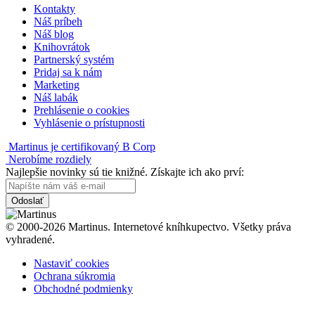
Kontakty
Náš príbeh
Náš blog
Knihovrátok
Partnerský systém
Pridaj sa k nám
Marketing
Náš labák
Prehlásenie o cookies
Vyhlásenie o prístupnosti
Martinus je certifikovaný B Corp
Nerobíme rozdiely
Najlepšie novinky sú tie knižné. Získajte ich ako prví:
Odoslať
© 2000-2026 Martinus. Internetové kníhkupectvo. Všetky práva
vyhradené.
Nastaviť cookies
Ochrana súkromia
Obchodné podmienky