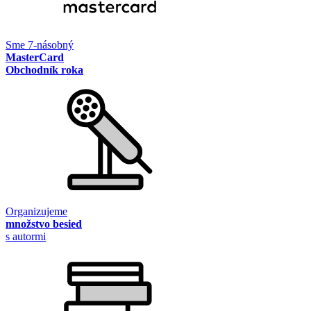
Sme 7-násobný
MasterCard
Obchodník roka
Organizujeme
množstvo besied
s autormi