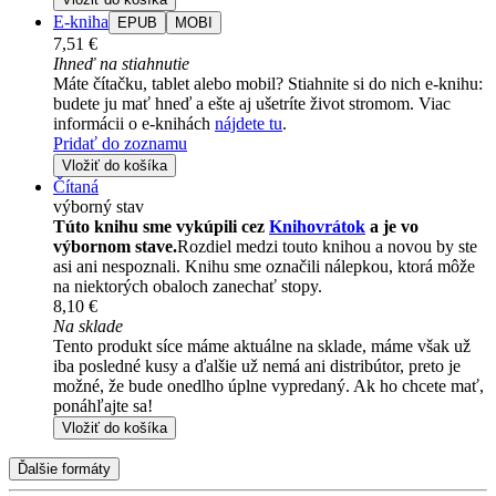
E-kniha
EPUB
MOBI
7,51 €
Ihneď na stiahnutie
Máte čítačku, tablet alebo mobil? Stiahnite si do nich e-knihu:
budete ju mať hneď a ešte aj ušetríte život stromom. Viac
informácii o e-knihách
nájdete tu
.
Pridať do zoznamu
Vložiť do košíka
Čítaná
výborný stav
Túto knihu sme vykúpili cez
Knihovrátok
a je vo
výbornom stave.
Rozdiel medzi touto knihou a novou by ste
asi ani nespoznali. Knihu sme označili nálepkou, ktorá môže
na niektorých obaloch zanechať stopy.
8,10 €
Na sklade
Tento produkt síce máme aktuálne na sklade, máme však už
iba posledné kusy a ďalšie už nemá ani distribútor, preto je
možné, že bude onedlho úplne vypredaný. Ak ho chcete mať,
ponáhľajte sa!
Vložiť do košíka
Ďalšie formáty