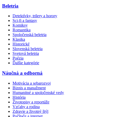
Beletria
Detektívky, trilery a horory
Sci-fi a fantasy
Komiksy
Romantika
Spoločenská beletria
Klasika
Historické
Slovenská beletria
Svetová beletria
Poézia
Ďalšie kategórie
Náučná a odborná
Motivácia a sebarozvoj
Biznis a manažment
Humanitné a spoločenské vedy
História
Životopisy a reportáže
Vzťahy a rodina
Zdravie a životný štýl
Počítače a internet