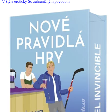
V štýle erotický
So zahraničným pôvodom