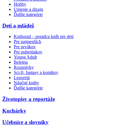
Hobby
Umenie a dizajn
Ďalšie kategórie
Deti a mládež
Knihorad – poradca kníh pre deti
Pre najmenších
Pre prvákov
Pre pubertiakov
Young Adult
Beletria
Rozprávky
Sci-fi, fantasy a komiksy
Leporelá
Náučné knihy
Ďalšie kategórie
Životopisy a reportáže
Kuchárky
Učebnice a slovníky