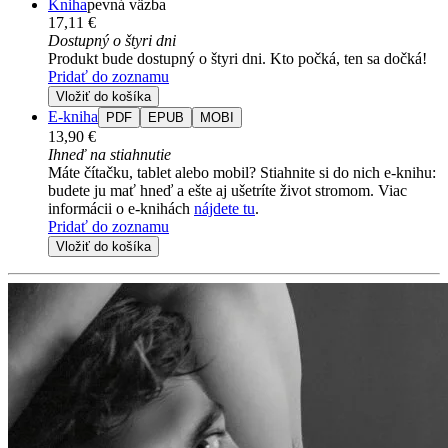
Kniha
pevná väzba
17,11 €
Dostupný o štyri dni
Produkt bude dostupný o štyri dni. Kto počká, ten sa dočká!
Pridať do zoznamu
Vložiť do košíka
E-kniha
PDF
EPUB
MOBI
13,90 €
Ihneď na stiahnutie
Máte čítačku, tablet alebo mobil? Stiahnite si do nich e-knihu:
budete ju mať hneď a ešte aj ušetríte život stromom. Viac
informácii o e-knihách
nájdete tu
.
Pridať do zoznamu
Vložiť do košíka