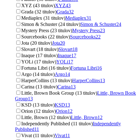
XYZ (43 titulov)
XYZ
43
Grada (32 titulov)
Grada
32
Mediaplex (31 titulov)
Mediaplex
31
Simon & Schuster (24 titulov)
Simon & Schuster
24
Mystery Press (23 titulov)
Mystery Press
23
Sourcebooks (22 titulov)
Sourcebooks
22
Jota (20 titulov)
Jota
20
Slovart (18 titulov)
Slovart
18
Inaque (17 titulov)
Inaque
17
YOLi (17 titulov)
YOLi
17
Fortuna Libri (16 titulov)
Fortuna Libri
16
Argo (14 titulov)
Argo
14
HarperCollins (13 titulov)
HarperCollins
13
Carina (13 titulov)
Carina
13
Little, Brown Book Group (13 titulov)
Little, Brown Book
Group
13
KSD (13 titulov)
KSD
13
Orion (12 titulov)
Orion
12
Little, Brown (12 titulov)
Little, Brown
12
Independently Published (11 titulov)
Independently
Published
11
Vivat (11 titulov)
Vivat
11