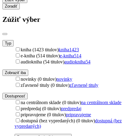
Zoradiť
Zúžiť výber
Typ
kniha (1423 titulov)
kniha
1423
e-kniha (514 titulov)
e-kniha
514
audiokniha (54 titulov)
audiokniha
54
Zobraziť iba
novinky (0 titulov)
novinky
zľavnené tituly (0 titulov)
zľavnené tituly
Dostupnosť
na centrálnom sklade (0 titulov)
na centrálnom sklade
predpredaj (0 titulov)
predpredaj
pripravujeme (0 titulov)
pripravujeme
dostupná (bez vypredaných) (0 titulov)
dostupná (bez
vypredaných)