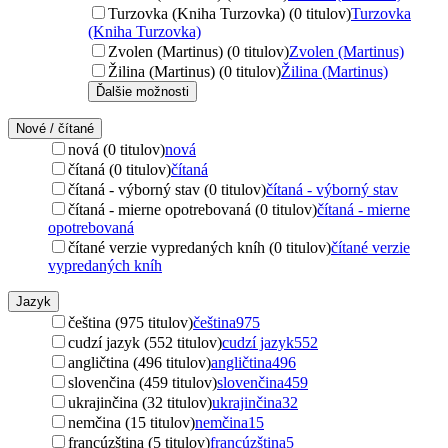
Turzovka (Kniha Turzovka) (0 titulov)
Turzovka
(Kniha Turzovka)
Zvolen (Martinus) (0 titulov)
Zvolen (Martinus)
Žilina (Martinus) (0 titulov)
Žilina (Martinus)
Ďalšie možnosti
Nové / čítané
nová (0 titulov)
nová
čítaná (0 titulov)
čítaná
čítaná - výborný stav (0 titulov)
čítaná - výborný stav
čítaná - mierne opotrebovaná (0 titulov)
čítaná - mierne
opotrebovaná
čítané verzie vypredaných kníh (0 titulov)
čítané verzie
vypredaných kníh
Jazyk
čeština (975 titulov)
čeština
975
cudzí jazyk (552 titulov)
cudzí jazyk
552
angličtina (496 titulov)
angličtina
496
slovenčina (459 titulov)
slovenčina
459
ukrajinčina (32 titulov)
ukrajinčina
32
nemčina (15 titulov)
nemčina
15
francúzština (5 titulov)
francúzština
5