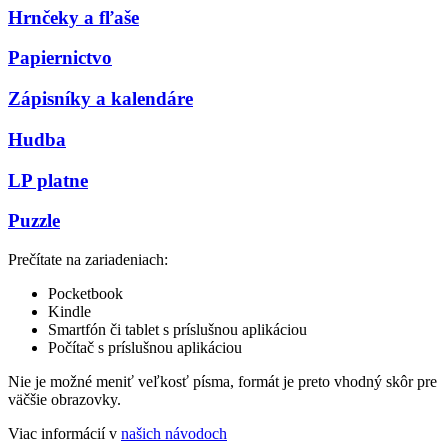
Hrnčeky a fľaše
Papiernictvo
Zápisníky a kalendáre
Hudba
LP platne
Puzzle
Prečítate na zariadeniach:
Pocketbook
Kindle
Smartfón či tablet s príslušnou aplikáciou
Počítač s príslušnou aplikáciou
Nie je možné meniť veľkosť písma, formát je preto vhodný skôr pre
väčšie obrazovky.
Viac informácií v
našich návodoch