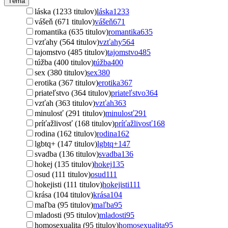
Téma
láska (1233 titulov)
láska
1233
vášeň (671 titulov)
vášeň
671
romantika (635 titulov)
romantika
635
vzťahy (564 titulov)
vzťahy
564
tajomstvo (485 titulov)
tajomstvo
485
túžba (400 titulov)
túžba
400
sex (380 titulov)
sex
380
erotika (367 titulov)
erotika
367
priateľstvo (364 titulov)
priateľstvo
364
vzťah (363 titulov)
vzťah
363
minulosť (291 titulov)
minulosť
291
príťažlivosť (168 titulov)
príťažlivosť
168
rodina (162 titulov)
rodina
162
lgbtq+ (147 titulov)
lgbtq+
147
svadba (136 titulov)
svadba
136
hokej (135 titulov)
hokej
135
osud (111 titulov)
osud
111
hokejisti (111 titulov)
hokejisti
111
krása (104 titulov)
krása
104
maľba (95 titulov)
maľba
95
mladosti (95 titulov)
mladosti
95
homosexualita (95 titulov)
homosexualita
95