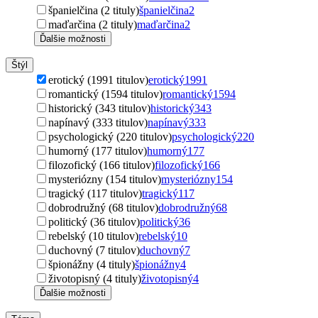
španielčina (2 tituly)
španielčina
2
maďarčina (2 tituly)
maďarčina
2
Ďalšie možnosti
Štýl
erotický (1991 titulov)
erotický
1991
romantický (1594 titulov)
romantický
1594
historický (343 titulov)
historický
343
napínavý (333 titulov)
napínavý
333
psychologický (220 titulov)
psychologický
220
humorný (177 titulov)
humorný
177
filozofický (166 titulov)
filozofický
166
mysteriózny (154 titulov)
mysteriózny
154
tragický (117 titulov)
tragický
117
dobrodružný (68 titulov)
dobrodružný
68
politický (36 titulov)
politický
36
rebelský (10 titulov)
rebelský
10
duchovný (7 titulov)
duchovný
7
špionážny (4 tituly)
špionážny
4
životopisný (4 tituly)
životopisný
4
Ďalšie možnosti