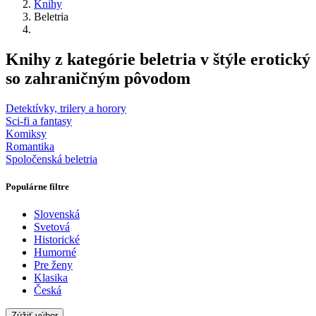
Knihy
Beletria
Knihy z kategórie beletria v štýle erotický
so zahraničným pôvodom
Detektívky, trilery a horory
Sci-fi a fantasy
Komiksy
Romantika
Spoločenská beletria
Populárne filtre
Slovenská
Svetová
Historické
Humorné
Pre ženy
Klasika
Česká
Zúžiť výber