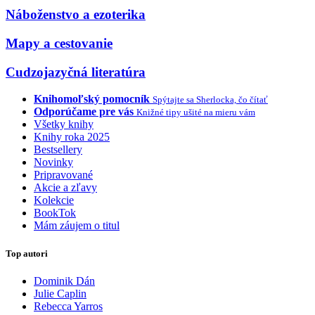
Náboženstvo a ezoterika
Mapy a cestovanie
Cudzojazyčná literatúra
Knihomoľský pomocník
Spýtajte sa Sherlocka, čo čítať
Odporúčame pre vás
Knižné tipy ušité na mieru vám
Všetky knihy
Knihy roka 2025
Bestsellery
Novinky
Pripravované
Akcie a zľavy
Kolekcie
BookTok
Mám záujem o titul
Top autori
Dominik Dán
Julie Caplin
Rebecca Yarros