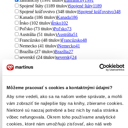
zahraničný (1991 titulov)
zahraničný
1991
Spojené štáty (1189 titulov)
Spojené štáty
1189
Spojené kráľovstvo (348 titulov)
Spojené kráľovstvo
348
Kanada (186 titulov)
Kanada
186
Írsko (102 titulov)
Írsko
102
Poľsko (73 titulov)
Poľsko
73
Austrália (51 titulov)
Austrália
51
Francúzsko (48 titulov)
Francúzsko
48
Nemecko (41 titulov)
Nemecko
41
Brazília (27 titulov)
Brazília
27
severský (24 titulov)
severský
24
Portugalsko (24 titulov)
Portugalsko
24
Japonsko (22 titulov)
Japonsko
22
Švédsko (20 titulov)
Švédsko
20
Taliansko (13 titulov)
Taliansko
13
Holandsko (5 titulov)
Holandsko
5
Môžeme pracovať s cookies a kontaktnými údajmi?
Nórsko (4 tituly)
Nórsko
4
Aby sme vedeli, ako sa na našom webe správate, a mohli
Rakúsko (4 tituly)
Rakúsko
4
Chorvátsko (2 tituly)
Chorvátsko
2
vám zobraziť tie najlepšie tipy na knihy, zbierame cookies.
Alžírsko (1 titul)
Alžírsko
1
Niektoré sú naozaj potrebné a bez nich by naša stránka
Mexiko (1 titul)
Mexiko
1
vôbec nefungovala. Okrem toho používame analytické
Rusko (1 titul)
Rusko
1
cookies, ktoré nám umožňujú zisťovať, ako náš web
Španielsko (1 titul)
Španielsko
1