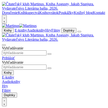
Doručenie
Kníhkupectvá
Knihovrátok
Poukážky
Knižný blog
Kontakt
E-knihy
Audioknihy
Hry
Filmy
Knihy
Doplnky
Vyhľadávanie
Prihlásiť
Vyhľadávanie
Knihy
E-knihy
Audioknihy
Hry
Filmy
Doplnky