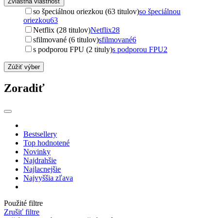
Zvláštna vlastnosť
so špeciálnou oriezkou (63 titulov)
so špeciálnou
oriezkou
63
Netflix (28 titulov)
Netflix
28
sfilmované (6 titulov)
sfilmované
6
s podporou FPU (2 tituly)
s podporou FPU
2
Zúžiť výber
Zoradiť
Bestsellery
Top hodnotené
Novinky
Najdrahšie
Najlacnejšie
Najvyššia zľava
Použité filtre
Zrušiť filtre