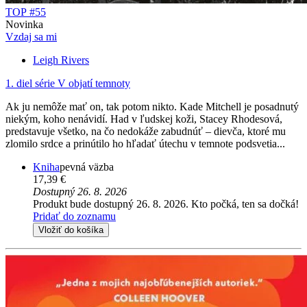
TOP #55
Novinka
Vzdaj sa mi
Leigh Rivers
1. diel série
V objatí temnoty
Ak ju nemôže mať on, tak potom nikto. Kade Mitchell je posadnutý
niekým, koho nenávidí. Had v ľudskej koži, Stacey Rhodesová,
predstavuje všetko, na čo nedokáže zabudnúť – dievča, ktoré mu
zlomilo srdce a prinútilo ho hľadať útechu v temnote podsvetia...
Kniha
pevná väzba
17,39 €
Dostupný 26. 8. 2026
Produkt bude dostupný 26. 8. 2026. Kto počká, ten sa dočká!
Pridať do zoznamu
Vložiť do košíka