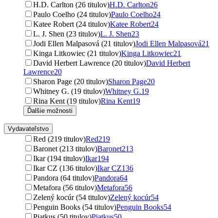
H.D. Carlton (26 titulov)
H.D. Carlton
26
Paulo Coelho (24 titulov)
Paulo Coelho
24
Katee Robert (24 titulov)
Katee Robert
24
L. J. Shen (23 titulov)
L. J. Shen
23
Jodi Ellen Malpasová (21 titulov)
Jodi Ellen Malpasová
21
Kinga Litkowiec (21 titulov)
Kinga Litkowiec
21
David Herbert Lawrence (20 titulov)
David Herbert
Lawrence
20
Sharon Page (20 titulov)
Sharon Page
20
Whitney G. (19 titulov)
Whitney G.
19
Rina Kent (19 titulov)
Rina Kent
19
Ďalšie možnosti
Vydavateľstvo
Red (219 titulov)
Red
219
Baronet (213 titulov)
Baronet
213
Ikar (194 titulov)
Ikar
194
Ikar CZ (136 titulov)
Ikar CZ
136
Pandora (64 titulov)
Pandora
64
Metafora (56 titulov)
Metafora
56
Zelený kocúr (54 titulov)
Zelený kocúr
54
Penguin Books (54 titulov)
Penguin Books
54
Piatkus (50 titulov)
Piatkus
50