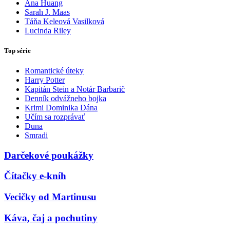
Ana Huang
Sarah J. Maas
Táňa Keleová Vasilková
Lucinda Riley
Top série
Romantické úteky
Harry Potter
Kapitán Stein a Notár Barbarič
Denník odvážneho bojka
Krimi Dominika Dána
Učím sa rozprávať
Duna
Smradi
Darčekové poukážky
Čítačky e-kníh
Vecičky od Martinusu
Káva, čaj a pochutiny