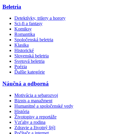
Beletria
Detektívky, trilery a horory
Sci-fi a fantasy
Komiksy
Romantika
Spoločenská beletria
Klasika
Historické
Slovenská beletria
Svetová beletria
Poézia
Ďalšie kategórie
Náučná a odborná
Motivácia a sebarozvoj
Biznis a manažment
Humanitné a spoločenské vedy
História
Životopisy a reportáže
Vzťahy a rodina
Zdravie a životný štýl
Počítače a internet