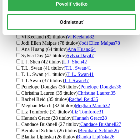
Povoliť všetko
Autor
Julia Quinn (120 titulov)
Julia Quinn
120
Odmietnuť
Elle Kennedy (97 titulov)
Elle Kennedy
97
Oscar Wilde (93 titulov)
Oscar Wilde
93
Vi Keeland (82 titulov)
Vi Keeland
82
Jodi Ellen Malpas (78 titulov)
Jodi Ellen Malpas
78
Ana Huang (64 titulov)
Ana Huang
64
Sylvia Day (47 titulov)
Sylvia Day
47
L.J. Shen (42 titulov)
L.J. Shen
42
T.L. Swan (41 titulov)
T.L. Swan
41
T. L. Swan (41 titulov)
T. L. Swan
41
T L Swan (37 titulov)
T L Swan
37
Penelope Douglas (36 titulov)
Penelope Douglas
36
Christina Lauren (35 titulov)
Christina Lauren
35
Rachel Reid (35 titulov)
Rachel Reid
35
Meghan March (32 titulov)
Meghan March
32
Liz Tomforde (31 titulov)
Liz Tomforde
31
Hannah Grace (28 titulov)
Hannah Grace
28
Candace Bushnell (27 titulov)
Candace Bushnell
27
Bernhard Schlink (26 titulov)
Bernhard Schlink
26
Blanka Lipińska (26 titulov)
Blanka Lipińska
26