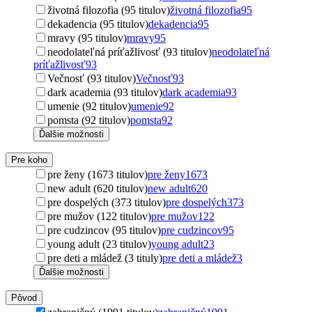
životná filozofia (95 titulov)
životná filozofia
95
dekadencia (95 titulov)
dekadencia
95
mravy (95 titulov)
mravy
95
neodolateľná príťažlivosť (93 titulov)
neodolateľná
príťažlivosť
93
Večnosť (93 titulov)
Večnosť
93
dark academia (93 titulov)
dark academia
93
umenie (92 titulov)
umenie
92
pomsta (92 titulov)
pomsta
92
Ďalšie možnosti
Pre koho
pre ženy (1673 titulov)
pre ženy
1673
new adult (620 titulov)
new adult
620
pre dospelých (373 titulov)
pre dospelých
373
pre mužov (122 titulov)
pre mužov
122
pre cudzincov (95 titulov)
pre cudzincov
95
young adult (23 titulov)
young adult
23
pre deti a mládež (3 tituly)
pre deti a mládež
3
Ďalšie možnosti
Pôvod