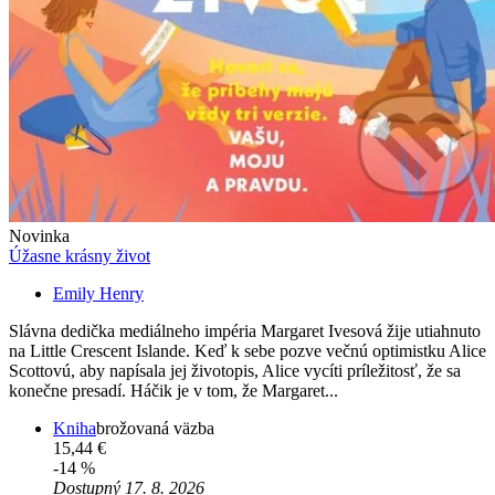
Novinka
Úžasne krásny život
Emily Henry
Slávna dedička mediálneho impéria Margaret Ivesová žije utiahnuto
na Little Crescent Islande. Keď k sebe pozve večnú optimistku Alice
Scottovú, aby napísala jej životopis, Alice vycíti príležitosť, že sa
konečne presadí. Háčik je v tom, že Margaret...
Kniha
brožovaná väzba
15,44 €
-14 %
Dostupný 17. 8. 2026