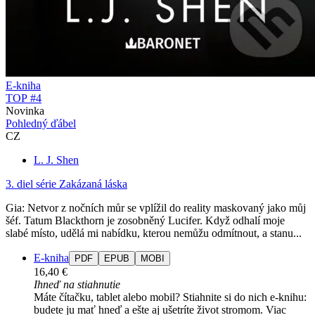
E-kniha
TOP #4
Novinka
Pohledný ďábel
CZ
L. J. Shen
3. diel série
Zakázaná láska
Gia: Netvor z nočních můr se vplížil do reality maskovaný jako můj
šéf. Tatum Blackthorn je zosobněný Lucifer. Když odhalí moje
slabé místo, udělá mi nabídku, kterou nemůžu odmítnout, a stanu...
E-kniha
PDF
EPUB
MOBI
16,40 €
Ihneď na stiahnutie
Máte čítačku, tablet alebo mobil? Stiahnite si do nich e-knihu:
budete ju mať hneď a ešte aj ušetríte život stromom. Viac