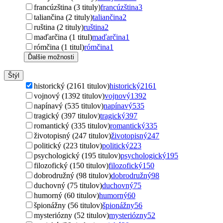
francúzština (3 tituly)
francúzština
3
taliančina (2 tituly)
taliančina
2
ruština (2 tituly)
ruština
2
maďarčina (1 titul)
maďarčina
1
rómčina (1 titul)
rómčina
1
Ďalšie možnosti
Štýl
historický (2161 titulov)
historický
2161
vojnový (1392 titulov)
vojnový
1392
napínavý (535 titulov)
napínavý
535
tragický (397 titulov)
tragický
397
romantický (335 titulov)
romantický
335
životopisný (247 titulov)
životopisný
247
politický (223 titulov)
politický
223
psychologický (195 titulov)
psychologický
195
filozofický (150 titulov)
filozofický
150
dobrodružný (98 titulov)
dobrodružný
98
duchovný (75 titulov)
duchovný
75
humorný (60 titulov)
humorný
60
špionážny (56 titulov)
špionážny
56
mysteriózny (52 titulov)
mysteriózny
52