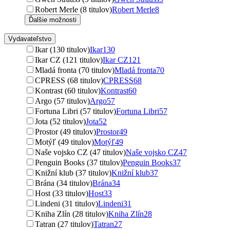
Robert Merle (8 titulov)
Robert Merle
8
Ďalšie možnosti
Vydavateľstvo
Ikar (130 titulov)
Ikar
130
Ikar CZ (121 titulov)
Ikar CZ
121
Mladá fronta (70 titulov)
Mladá fronta
70
CPRESS (68 titulov)
CPRESS
68
Kontrast (60 titulov)
Kontrast
60
Argo (57 titulov)
Argo
57
Fortuna Libri (57 titulov)
Fortuna Libri
57
Jota (52 titulov)
Jota
52
Prostor (49 titulov)
Prostor
49
Motýľ (49 titulov)
Motýľ
49
Naše vojsko CZ (47 titulov)
Naše vojsko CZ
47
Penguin Books (37 titulov)
Penguin Books
37
Knižní klub (37 titulov)
Knižní klub
37
Brána (34 titulov)
Brána
34
Host (33 titulov)
Host
33
Lindeni (31 titulov)
Lindeni
31
Kniha Zlín (28 titulov)
Kniha Zlín
28
Tatran (27 titulov)
Tatran
27