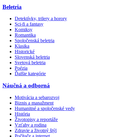
Beletria
Detektívky, trilery a horory
Sci-fi a fantasy
Komiksy
Romantika
Spoločenská beletria
Klasika
Historické
Slovenská beletria
Svetová beletria
Poézia
Ďalšie kategórie
Náučná a odborná
Motivácia a sebarozvoj
Biznis a manažment
Humanitné a spoločenské vedy
História
Životopisy a reportáže
Vzťahy a rodina
Zdravie a životný štýl
Počítače a internet