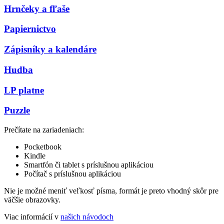
Hrnčeky a fľaše
Papiernictvo
Zápisníky a kalendáre
Hudba
LP platne
Puzzle
Prečítate na zariadeniach:
Pocketbook
Kindle
Smartfón či tablet s príslušnou aplikáciou
Počítač s príslušnou aplikáciou
Nie je možné meniť veľkosť písma, formát je preto vhodný skôr pre
väčšie obrazovky.
Viac informácií v
našich návodoch