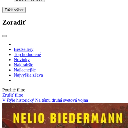
Zúžiť výber
Zoradiť
Bestsellery
Top hodnotené
Novinky
Najdrahšie
Najlacnejšie
Najvyššia zľava
Použité filtre
Zrušiť filtre
V štýle historický
Na tému druhá svetová vojna