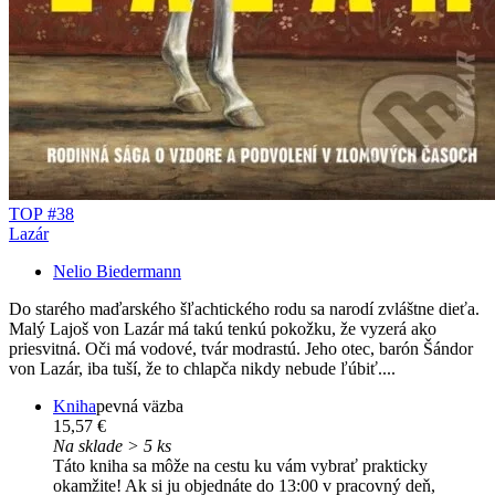
TOP #38
Lazár
Nelio Biedermann
Do starého maďarského šľachtického rodu sa narodí zvláštne dieťa.
Malý Lajoš von Lazár má takú tenkú pokožku, že vyzerá ako
priesvitná. Oči má vodové, tvár modrastú. Jeho otec, barón Šándor
von Lazár, iba tuší, že to chlapča nikdy nebude ľúbiť....
Kniha
pevná väzba
15,57 €
Na sklade > 5 ks
Táto kniha sa môže na cestu ku vám vybrať prakticky
okamžite! Ak si ju objednáte do 13:00 v pracovný deň,