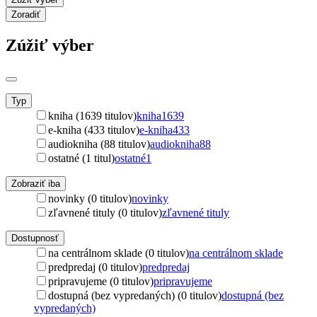
Zoradiť
Zúžiť výber
Typ
kniha (1639 titulov)
kniha
1639
e-kniha (433 titulov)
e-kniha
433
audiokniha (88 titulov)
audiokniha
88
ostatné (1 titul)
ostatné
1
Zobraziť iba
novinky (0 titulov)
novinky
zľavnené tituly (0 titulov)
zľavnené tituly
Dostupnosť
na centrálnom sklade (0 titulov)
na centrálnom sklade
predpredaj (0 titulov)
predpredaj
pripravujeme (0 titulov)
pripravujeme
dostupná (bez vypredaných) (0 titulov)
dostupná (bez
vypredaných)