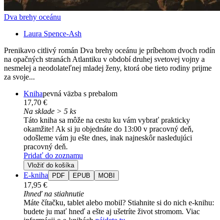
Dva brehy oceánu
Laura Spence-Ash
Prenikavo citlivý román Dva brehy oceánu je príbehom dvoch rodín
na opačných stranách Atlantiku v období druhej svetovej vojny a
nesmelej a neodolateľnej mladej ženy, ktorá obe tieto rodiny prijme
za svoje...
Kniha
pevná väzba s prebalom
17,70 €
Na sklade > 5 ks
Táto kniha sa môže na cestu ku vám vybrať prakticky
okamžite! Ak si ju objednáte do 13:00 v pracovný deň,
odošleme vám ju ešte dnes, inak najneskôr nasledujúci
pracovný deň.
Pridať do zoznamu
Vložiť do košíka
E-kniha
PDF
EPUB
MOBI
17,95 €
Ihneď na stiahnutie
Máte čítačku, tablet alebo mobil? Stiahnite si do nich e-knihu:
budete ju mať hneď a ešte aj ušetríte život stromom. Viac