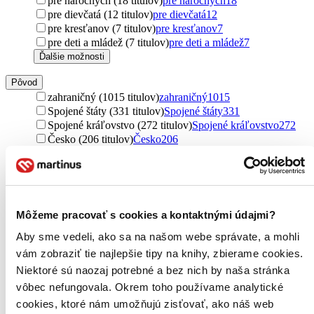
pre náročných (18 titulov)
pre náročných
18
pre dievčatá (12 titulov)
pre dievčatá
12
pre kresťanov (7 titulov)
pre kresťanov
7
pre deti a mládež (7 titulov)
pre deti a mládež
7
Ďalšie možnosti
Pôvod
zahraničný (1015 titulov)
zahraničný
1015
Spojené štáty (331 titulov)
Spojené štáty
331
Spojené kráľovstvo (272 titulov)
Spojené kráľovstvo
272
Česko (206 titulov)
Česko
206
Nemecko (98 titulov)
Nemecko
98
Slovensko (77 titulov)
Slovensko
77
Nový Zéland (74 titulov)
Nový Zéland
74
Taliansko (62 titulov)
Taliansko
62
Austrália (41 titulov)
Austrália
41
Môžeme pracovať s cookies a kontaktnými údajmi?
Poľsko (39 titulov)
Poľsko
39
Aby sme vedeli, ako sa na našom webe správate, a mohli
Francúzsko (30 titulov)
Francúzsko
30
Kanada (21 titulov)
Kanada
21
vám zobraziť tie najlepšie tipy na knihy, zbierame cookies.
severský (20 titulov)
severský
20
Niektoré sú naozaj potrebné a bez nich by naša stránka
Holandsko (19 titulov)
Holandsko
19
vôbec nefungovala. Okrem toho používame analytické
Ukrajina (17 titulov)
Ukrajina
17
cookies, ktoré nám umožňujú zisťovať, ako náš web
Maďarsko (16 titulov)
Maďarsko
16