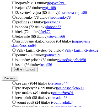
bojovníci (91 titulov)
bojovníci
91
vojaci (88 titulov)
vojaci
88
2. svetová vojna (80 titulov)
2. svetová vojna
80
spomienky (78 titulov)
spomienky
78
prežitie (73 titulov)
prežitie
73
sloboda (72 titulov)
sloboda
72
útek (72 titulov)
útek
72
tetovanie (66 titulov)
tetovanie
66
inšpirované skutočnosťou (64 titulov)
inšpirované
skutočnosťou
64
Velký knižní čtvrtek (62 titulov)
Velký knižní čtvrtek
62
politika (59 titulov)
politika
59
skutočný príbeh (58 titulov)
skutočný príbeh
58
osud (56 titulov)
osud
56
Ďalšie možnosti
Pre koho
pre ženy (844 titulov)
pre ženy
844
pre dospelých (699 titulov)
pre dospelých
699
pre mužov (491 titulov)
pre mužov
491
new adult (58 titulov)
new adult
58
young adult (24 titulov)
young adult
24