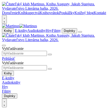
Doručenie
Kníhkupectvá
Knihovrátok
Poukážky
Knižný blog
Kontakt
E-knihy
Audioknihy
Hry
Filmy
Knihy
Doplnky
Vyhľadávanie
Prihlásiť
Vyhľadávanie
Knihy
E-knihy
Audioknihy
Hry
Filmy
Doplnky