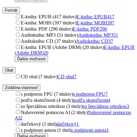
Formát
E-kniha: EPUB (417 titulov)
E-kniha: EPUB
417
E-kniha: MOBI (397 titulov)
E-kniha: MOBI
397
E-kniha: PDF (296 titulov)
E-kniha: PDF
296
Audiokniha: MP3 (51 titulov)
Audiokniha: MP3
51
Audiokniha: CD (37 titulov)
Audiokniha: CD
37
E-kniha: EPUB (Adobe DRM) (20 titulov)
E-kniha: EPUB
(Adobe DRM)
20
Ďalšie možnosti
Obal
CD obal (7 titulov)
CD obal
7
Zvláštna vlastnosť
s podporou FPU (7 titulov)
s podporou FPU
7
podľa skutočnosti (4 tituly)
podľa skutočnosti
4
so špeciálnou oriezkou (3 tituly)
so špeciálnou oriezkou
3
Nahovorené pomocou AI (2 tituly)
Nahovorené pomocou
AI
2
darčekový (1 titul)
darčekový
1
s podpisom autora (1 titul)
s podpisom autora
1
Ďalšie možnosti