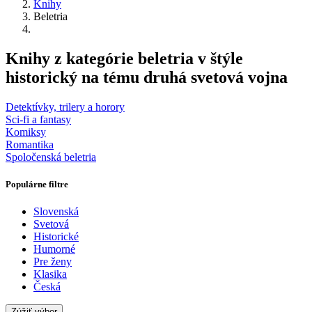
Knihy
Beletria
Knihy z kategórie beletria v štýle
historický na tému druhá svetová vojna
Detektívky, trilery a horory
Sci-fi a fantasy
Komiksy
Romantika
Spoločenská beletria
Populárne filtre
Slovenská
Svetová
Historické
Humorné
Pre ženy
Klasika
Česká
Zúžiť výber