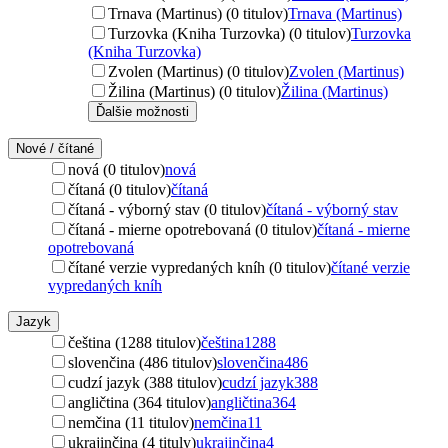
Trnava (Martinus) (0 titulov)
Trnava (Martinus)
Turzovka (Kniha Turzovka) (0 titulov)
Turzovka
(Kniha Turzovka)
Zvolen (Martinus) (0 titulov)
Zvolen (Martinus)
Žilina (Martinus) (0 titulov)
Žilina (Martinus)
Ďalšie možnosti
Nové / čítané
nová (0 titulov)
nová
čítaná (0 titulov)
čítaná
čítaná - výborný stav (0 titulov)
čítaná - výborný stav
čítaná - mierne opotrebovaná (0 titulov)
čítaná - mierne
opotrebovaná
čítané verzie vypredaných kníh (0 titulov)
čítané verzie
vypredaných kníh
Jazyk
čeština (1288 titulov)
čeština
1288
slovenčina (486 titulov)
slovenčina
486
cudzí jazyk (388 titulov)
cudzí jazyk
388
angličtina (364 titulov)
angličtina
364
nemčina (11 titulov)
nemčina
11
ukrajinčina (4 tituly)
ukrajinčina
4