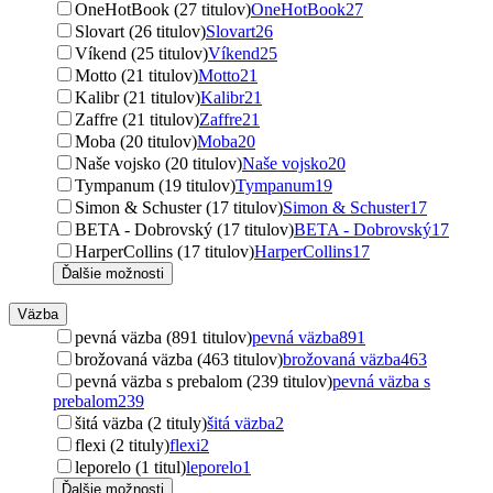
OneHotBook (27 titulov)
OneHotBook
27
Slovart (26 titulov)
Slovart
26
Víkend (25 titulov)
Víkend
25
Motto (21 titulov)
Motto
21
Kalibr (21 titulov)
Kalibr
21
Zaffre (21 titulov)
Zaffre
21
Moba (20 titulov)
Moba
20
Naše vojsko (20 titulov)
Naše vojsko
20
Tympanum (19 titulov)
Tympanum
19
Simon & Schuster (17 titulov)
Simon & Schuster
17
BETA - Dobrovský (17 titulov)
BETA - Dobrovský
17
HarperCollins (17 titulov)
HarperCollins
17
Ďalšie možnosti
Väzba
pevná väzba (891 titulov)
pevná väzba
891
brožovaná väzba (463 titulov)
brožovaná väzba
463
pevná väzba s prebalom (239 titulov)
pevná väzba s
prebalom
239
šitá väzba (2 tituly)
šitá väzba
2
flexi (2 tituly)
flexi
2
leporelo (1 titul)
leporelo
1
Ďalšie možnosti