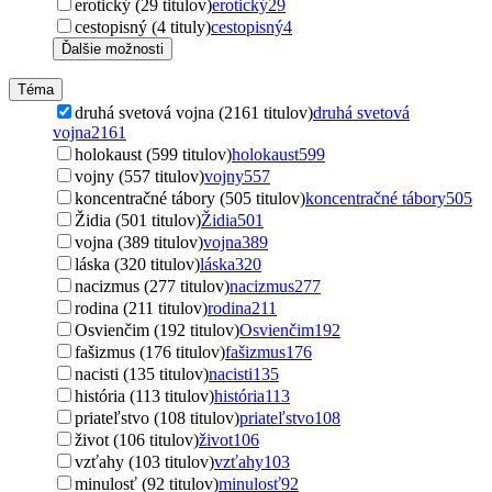
erotický (29 titulov)
erotický
29
cestopisný (4 tituly)
cestopisný
4
Ďalšie možnosti
Téma
druhá svetová vojna (2161 titulov)
druhá svetová
vojna
2161
holokaust (599 titulov)
holokaust
599
vojny (557 titulov)
vojny
557
koncentračné tábory (505 titulov)
koncentračné tábory
505
Židia (501 titulov)
Židia
501
vojna (389 titulov)
vojna
389
láska (320 titulov)
láska
320
nacizmus (277 titulov)
nacizmus
277
rodina (211 titulov)
rodina
211
Osvienčim (192 titulov)
Osvienčim
192
fašizmus (176 titulov)
fašizmus
176
nacisti (135 titulov)
nacisti
135
história (113 titulov)
história
113
priateľstvo (108 titulov)
priateľstvo
108
život (106 titulov)
život
106
vzťahy (103 titulov)
vzťahy
103
minulosť (92 titulov)
minulosť
92