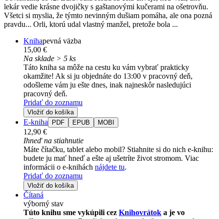
lekár vedie krásne dvojičky s gaštanovými kučerami na ošetrovňu.
Všetci si myslia, že týmto nevinným dušiam pomáha, ale ona pozná
pravdu... Orli, ktorú udal vlastný manžel, pretože bola ...
Kniha
pevná väzba
15,00 €
Na sklade > 5 ks
Táto kniha sa môže na cestu ku vám vybrať prakticky
okamžite! Ak si ju objednáte do 13:00 v pracovný deň,
odošleme vám ju ešte dnes, inak najneskôr nasledujúci
pracovný deň.
Pridať do zoznamu
Vložiť do košíka
E-kniha
PDF
EPUB
MOBI
12,90 €
Ihneď na stiahnutie
Máte čítačku, tablet alebo mobil? Stiahnite si do nich e-knihu:
budete ju mať hneď a ešte aj ušetríte život stromom. Viac
informácii o e-knihách
nájdete tu
.
Pridať do zoznamu
Vložiť do košíka
Čítaná
výborný stav
Túto knihu sme vykúpili cez
Knihovrátok
a je vo