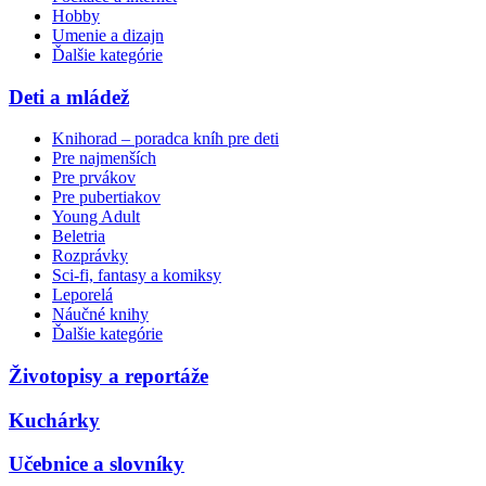
Hobby
Umenie a dizajn
Ďalšie kategórie
Deti a mládež
Knihorad – poradca kníh pre deti
Pre najmenších
Pre prvákov
Pre pubertiakov
Young Adult
Beletria
Rozprávky
Sci-fi, fantasy a komiksy
Leporelá
Náučné knihy
Ďalšie kategórie
Životopisy a reportáže
Kuchárky
Učebnice a slovníky