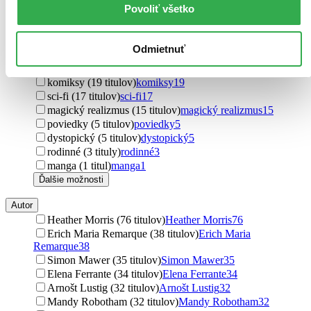
Ďalšie možnosti
Povoliť všetko
Podžáner
thrillery (35 titulov)
thrillery
35
Odmietnuť
náučné (20 titulov)
náučné
20
detektívky (19 titulov)
detektívky
19
komiksy (19 titulov)
komiksy
19
sci-fi (17 titulov)
sci-fi
17
magický realizmus (15 titulov)
magický realizmus
15
poviedky (5 titulov)
poviedky
5
dystopický (5 titulov)
dystopický
5
rodinné (3 tituly)
rodinné
3
manga (1 titul)
manga
1
Ďalšie možnosti
Autor
Heather Morris (76 titulov)
Heather Morris
76
Erich Maria Remarque (38 titulov)
Erich Maria
Remarque
38
Simon Mawer (35 titulov)
Simon Mawer
35
Elena Ferrante (34 titulov)
Elena Ferrante
34
Arnošt Lustig (32 titulov)
Arnošt Lustig
32
Mandy Robotham (32 titulov)
Mandy Robotham
32