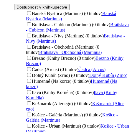
Dostupnosť v kníhkupectve
Banská Bystrica (Martinus) (0 titulov)
Banská
Bystrica (Martinus)
Bratislava - Cubicon (Martinus) (0 titulov)
Bratislava
- Cubicon (Martinus)
Bratislava - Nivy (Martinus) (0 titulov)
Bratislava -
Nivy (Martinus)
Bratislava - Obchodná (Martinus) (0
titulov)
Bratislava - Obchodná (Martinus)
Brezno (Knihy Brezno) (0 titulov)
Brezno (Knihy
Brezno)
Čadca (Arcus) (0 titulov)
Čadca (Arcus)
Dolný Kubín (Zrno) (0 titulov)
Dolný Kubín (Zrno)
Humenné (Na korze) (0 titulov)
Humenné (Na
korze)
Ilava (Knihy Kornélia) (0 titulov)
Ilava (Knihy
Kornélia)
Kežmarok (Alter ego) (0 titulov)
Kežmarok (Alter
ego)
Košice - Galéria (Martinus) (0 titulov)
Košice -
Galéria (Martinus)
Košice - Urban (Martinus) (0 titulov)
Košice - Urban
(Martinus)