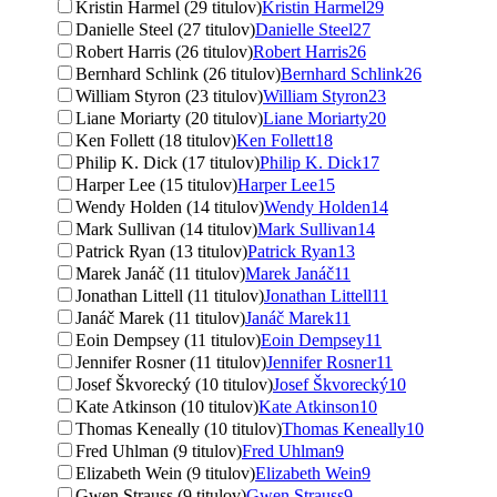
Kristin Harmel (29 titulov)
Kristin Harmel
29
Danielle Steel (27 titulov)
Danielle Steel
27
Robert Harris (26 titulov)
Robert Harris
26
Bernhard Schlink (26 titulov)
Bernhard Schlink
26
William Styron (23 titulov)
William Styron
23
Liane Moriarty (20 titulov)
Liane Moriarty
20
Ken Follett (18 titulov)
Ken Follett
18
Philip K. Dick (17 titulov)
Philip K. Dick
17
Harper Lee (15 titulov)
Harper Lee
15
Wendy Holden (14 titulov)
Wendy Holden
14
Mark Sullivan (14 titulov)
Mark Sullivan
14
Patrick Ryan (13 titulov)
Patrick Ryan
13
Marek Janáč (11 titulov)
Marek Janáč
11
Jonathan Littell (11 titulov)
Jonathan Littell
11
Janáč Marek (11 titulov)
Janáč Marek
11
Eoin Dempsey (11 titulov)
Eoin Dempsey
11
Jennifer Rosner (11 titulov)
Jennifer Rosner
11
Josef Škvorecký (10 titulov)
Josef Škvorecký
10
Kate Atkinson (10 titulov)
Kate Atkinson
10
Thomas Keneally (10 titulov)
Thomas Keneally
10
Fred Uhlman (9 titulov)
Fred Uhlman
9
Elizabeth Wein (9 titulov)
Elizabeth Wein
9
Gwen Strauss (9 titulov)
Gwen Strauss
9