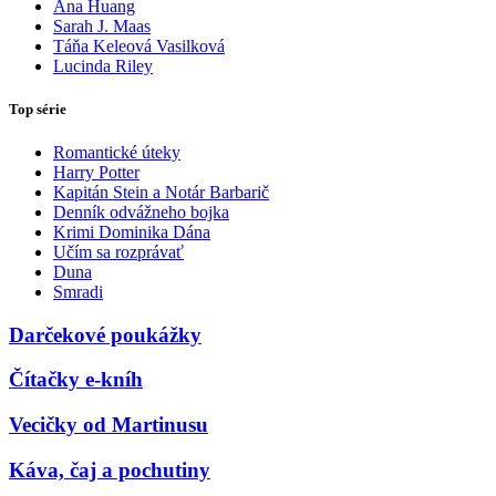
Ana Huang
Sarah J. Maas
Táňa Keleová Vasilková
Lucinda Riley
Top série
Romantické úteky
Harry Potter
Kapitán Stein a Notár Barbarič
Denník odvážneho bojka
Krimi Dominika Dána
Učím sa rozprávať
Duna
Smradi
Darčekové poukážky
Čítačky e-kníh
Vecičky od Martinusu
Káva, čaj a pochutiny