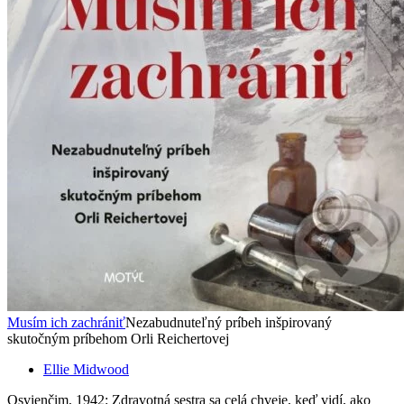
Musím ich zachrániť
Nezabudnuteľný príbeh inšpirovaný
skutočným príbehom Orli Reichertovej
Ellie Midwood
Osvienčim, 1942: Zdravotná sestra sa celá chveje, keď vidí, ako