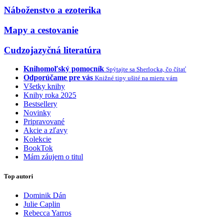
Náboženstvo a ezoterika
Mapy a cestovanie
Cudzojazyčná literatúra
Knihomoľský pomocník
Spýtajte sa Sherlocka, čo čítať
Odporúčame pre vás
Knižné tipy ušité na mieru vám
Všetky knihy
Knihy roka 2025
Bestsellery
Novinky
Pripravované
Akcie a zľavy
Kolekcie
BookTok
Mám záujem o titul
Top autori
Dominik Dán
Julie Caplin
Rebecca Yarros