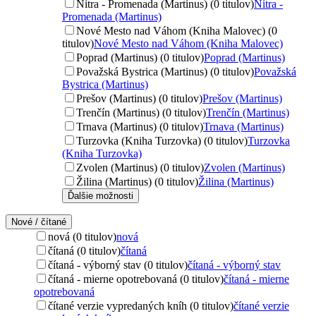
Nitra - Promenada (Martinus) (0 titulov)
Nitra -
Promenada (Martinus)
Nové Mesto nad Váhom (Kniha Malovec) (0
titulov)
Nové Mesto nad Váhom (Kniha Malovec)
Poprad (Martinus) (0 titulov)
Poprad (Martinus)
Považská Bystrica (Martinus) (0 titulov)
Považská
Bystrica (Martinus)
Prešov (Martinus) (0 titulov)
Prešov (Martinus)
Trenčín (Martinus) (0 titulov)
Trenčín (Martinus)
Trnava (Martinus) (0 titulov)
Trnava (Martinus)
Turzovka (Kniha Turzovka) (0 titulov)
Turzovka
(Kniha Turzovka)
Zvolen (Martinus) (0 titulov)
Zvolen (Martinus)
Žilina (Martinus) (0 titulov)
Žilina (Martinus)
Ďalšie možnosti
Nové / čítané
nová (0 titulov)
nová
čítaná (0 titulov)
čítaná
čítaná - výborný stav (0 titulov)
čítaná - výborný stav
čítaná - mierne opotrebovaná (0 titulov)
čítaná - mierne
opotrebovaná
čítané verzie vypredaných kníh (0 titulov)
čítané verzie