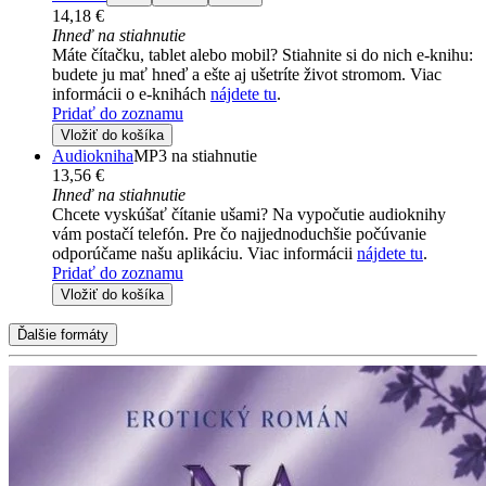
14,18 €
Ihneď na stiahnutie
Máte čítačku, tablet alebo mobil? Stiahnite si do nich e-knihu:
budete ju mať hneď a ešte aj ušetríte život stromom. Viac
informácii o e-knihách
nájdete tu
.
Pridať do zoznamu
Vložiť do košíka
Audiokniha
MP3 na stiahnutie
13,56 €
Ihneď na stiahnutie
Chcete vyskúšať čítanie ušami? Na vypočutie audioknihy
vám postačí telefón. Pre čo najjednoduchšie počúvanie
odporúčame našu aplikáciu. Viac informácii
nájdete tu
.
Pridať do zoznamu
Vložiť do košíka
Ďalšie formáty