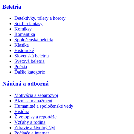
Beletria
Detektívky, trilery a horory
Sci-fi a fantasy
Komiksy
Romantika
Spoločenská beletria
Klasika
Historické
Slovenská beletria
Svetová beletria
Poézia
Ďalšie kategórie
Náučná a odborná
Motivácia a sebarozvoj
Biznis a manažment
Humanitné a spoločenské vedy
História
Životopisy a reportáže
Vzťahy a rodina
Zdravie a životný štýl
Počítače a internet