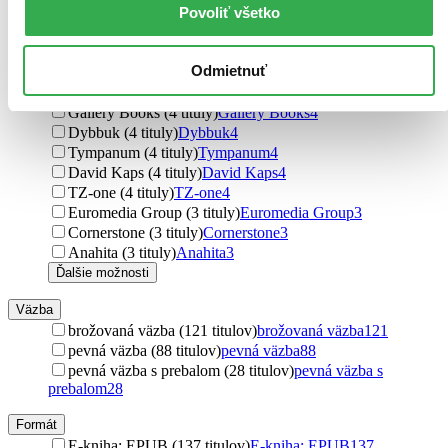
Povoliť všetko
Došel karamel (6 titulov)
Došel karamel
6
Petunky (6 titulov)
Petunky
6
Pointa (5 titulov)
Pointa
5
Odmietnuť
Lukáš Vik (5 titulov)
Lukáš Vik
5
Zelený kocúr (4 tituly)
Zelený kocúr
4
Gallery Books (4 tituly)
Gallery Books
4
Dybbuk (4 tituly)
Dybbuk
4
Tympanum (4 tituly)
Tympanum
4
David Kaps (4 tituly)
David Kaps
4
TZ-one (4 tituly)
TZ-one
4
Euromedia Group (3 tituly)
Euromedia Group
3
Cornerstone (3 tituly)
Cornerstone
3
Anahita (3 tituly)
Anahita
3
Ďalšie možnosti
Väzba
brožovaná väzba (121 titulov)
brožovaná väzba
121
pevná väzba (88 titulov)
pevná väzba
88
pevná väzba s prebalom (28 titulov)
pevná väzba s
prebalom
28
Formát
E-kniha: EPUB (137 titulov)
E-kniha: EPUB
137