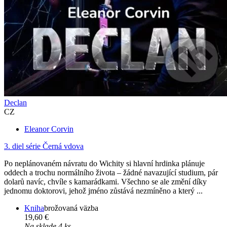
Declan
CZ
Eleanor Corvin
3. diel série
Černá vdova
Po neplánovaném návratu do Wichity si hlavní hrdinka plánuje
oddech a trochu normálního života – žádné navazující studium, pár
dolarů navíc, chvíle s kamarádkami. Všechno se ale změní díky
jednomu doktorovi, jehož jméno zůstává nezmíněno a který ...
Kniha
brožovaná väzba
19,60 €
Na sklade 4 ks