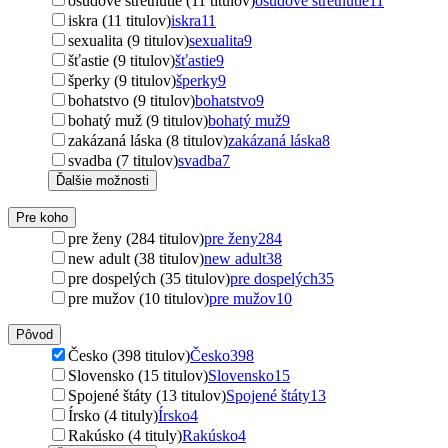
osudové stretnutie (11 titulov)
osudové stretnutie
11
iskra (11 titulov)
iskra
11
sexualita (9 titulov)
sexualita
9
šťastie (9 titulov)
šťastie
9
šperky (9 titulov)
šperky
9
bohatstvo (9 titulov)
bohatstvo
9
bohatý muž (9 titulov)
bohatý muž
9
zakázaná láska (8 titulov)
zakázaná láska
8
svadba (7 titulov)
svadba
7
Ďalšie možnosti
Pre koho
pre ženy (284 titulov)
pre ženy
284
new adult (38 titulov)
new adult
38
pre dospelých (35 titulov)
pre dospelých
35
pre mužov (10 titulov)
pre mužov
10
Pôvod
Česko (398 titulov)
Česko
398
Slovensko (15 titulov)
Slovensko
15
Spojené štáty (13 titulov)
Spojené štáty
13
Írsko (4 tituly)
Írsko
4
Rakúsko (4 tituly)
Rakúsko
4