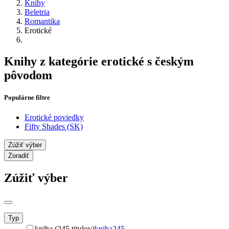
Knihy
Beletria
Romantika
Erotické
Knihy z kategórie erotické s českým
pôvodom
Populárne filtre
Erotické poviedky
Fifty Shades (SK)
Zúžiť výber
Zoradiť
Zúžiť výber
Typ
kniha (245 titulov)
kniha
245