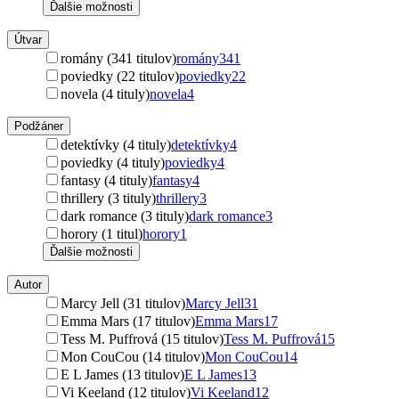
Ďalšie možnosti
Útvar
romány (341 titulov)
romány
341
poviedky (22 titulov)
poviedky
22
novela (4 tituly)
novela
4
Podžáner
detektívky (4 tituly)
detektívky
4
poviedky (4 tituly)
poviedky
4
fantasy (4 tituly)
fantasy
4
thrillery (3 tituly)
thrillery
3
dark romance (3 tituly)
dark romance
3
horory (1 titul)
horory
1
Ďalšie možnosti
Autor
Marcy Jell (31 titulov)
Marcy Jell
31
Emma Mars (17 titulov)
Emma Mars
17
Tess M. Puffrová (15 titulov)
Tess M. Puffrová
15
Mon CouCou (14 titulov)
Mon CouCou
14
E L James (13 titulov)
E L James
13
Vi Keeland (12 titulov)
Vi Keeland
12