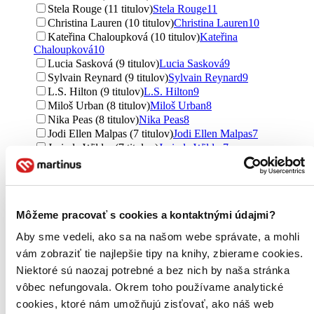
Stela Rouge (11 titulov)
Stela Rouge
11
Christina Lauren (10 titulov)
Christina Lauren
10
Kateřina Chaloupková (10 titulov)
Kateřina
Chaloupková
10
Lucia Sasková (9 titulov)
Lucia Sasková
9
Sylvain Reynard (9 titulov)
Sylvain Reynard
9
L.S. Hilton (9 titulov)
L.S. Hilton
9
Miloš Urban (8 titulov)
Miloš Urban
8
Nika Peas (8 titulov)
Nika Peas
8
Jodi Ellen Malpas (7 titulov)
Jodi Ellen Malpas
7
Jasinda Wilder (7 titulov)
Jasinda Wilder
7
Salma Blanco (7 titulov)
Salma Blanco
7
Katy Cooper (7 titulov)
Katy Cooper
7
Antonín Rašek (6 titulov)
Antonín Rašek
6
Lucie Závacká (6 titulov)
Lucie Závacká
6
Môžeme pracovať s cookies a kontaktnými údajmi?
Eleanor Corvin (6 titulov)
Eleanor Corvin
6
Hope Marks (6 titulov)
Hope Marks
6
Aby sme vedeli, ako sa na našom webe správate, a mohli
Monica Dake (6 titulov)
Monica Dake
6
vám zobraziť tie najlepšie tipy na knihy, zbierame cookies.
de Brioni (5 titulov)
de Brioni
5
Niektoré sú naozaj potrebné a bez nich by naša stránka
Ondřej Horák (5 titulov)
Ondřej Horák
5
vôbec nefungovala. Okrem toho používame analytické
Audrey Carlan (5 titulov)
Audrey Carlan
5
Jana Javorská (5 titulov)
Jana Javorská
5
cookies, ktoré nám umožňujú zisťovať, ako náš web