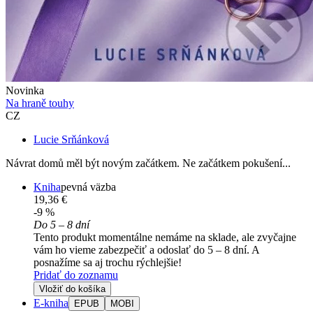
Novinka
Na hraně touhy
CZ
Lucie Srňánková
Návrat domů měl být novým začátkem. Ne začátkem pokušení...
Kniha
pevná väzba
19,36 €
-9 %
Do 5 – 8 dní
Tento produkt momentálne nemáme na sklade, ale zvyčajne
vám ho vieme zabezpečiť a odoslať do 5 – 8 dní. A
posnažíme sa aj trochu rýchlejšie!
Pridať do zoznamu
Vložiť do košíka
E-kniha
EPUB
MOBI