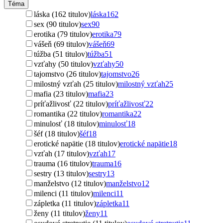
Téma
láska (162 titulov)
láska
162
sex (90 titulov)
sex
90
erotika (79 titulov)
erotika
79
vášeň (69 titulov)
vášeň
69
túžba (51 titulov)
túžba
51
vzťahy (50 titulov)
vzťahy
50
tajomstvo (26 titulov)
tajomstvo
26
milostný vzťah (25 titulov)
milostný vzťah
25
mafia (23 titulov)
mafia
23
príťažlivosť (22 titulov)
príťažlivosť
22
romantika (22 titulov)
romantika
22
minulosť (18 titulov)
minulosť
18
šéf (18 titulov)
šéf
18
erotické napätie (18 titulov)
erotické napätie
18
vzťah (17 titulov)
vzťah
17
trauma (16 titulov)
trauma
16
sestry (13 titulov)
sestry
13
manželstvo (12 titulov)
manželstvo
12
milenci (11 titulov)
milenci
11
zápletka (11 titulov)
zápletka
11
ženy (11 titulov)
ženy
11