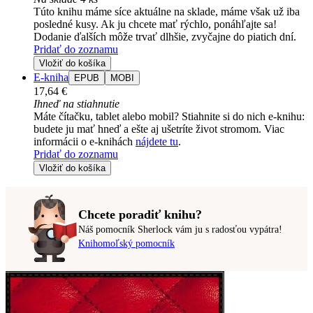
Túto knihu máme síce aktuálne na sklade, máme však už iba
posledné kusy. Ak ju chcete mať rýchlo, ponáhľajte sa!
Dodanie ďalších môže trvať dlhšie, zvyčajne do piatich dní.
Pridať do zoznamu
Vložiť do košíka
E-kniha
EPUB
MOBI
17,64 €
Ihneď na stiahnutie
Máte čítačku, tablet alebo mobil? Stiahnite si do nich e-knihu:
budete ju mať hneď a ešte aj ušetríte život stromom. Viac
informácii o e-knihách
nájdete tu
.
Pridať do zoznamu
Vložiť do košíka
Chcete poradiť knihu?
Náš pomocník Sherlock vám ju s radosťou vypátra!
Knihomoľský pomocník