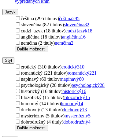
vypredaných kníh
Jazyk
čeština (295 titulov)
čeština
295
slovenčina (82 titulov)
slovenčina
82
cudzí jazyk (18 titulov)
cudzí jazyk
18
angličtina (16 titulov)
angličtina
16
nemčina (2 tituly)
nemčina
2
Ďalšie možnosti
Štýl
erotický (310 titulov)
erotický
310
romantický (221 titulov)
romantický
221
napínavý (60 titulov)
napínavý
60
psychologický (28 titulov)
psychologický
28
historický (16 titulov)
historický
16
filozofický (15 titulov)
filozofický
15
humorný (14 titulov)
humorný
14
duchovný (13 titulov)
duchovný
13
mysteriózny (5 titulov)
mysteriózny
5
dobrodružný (4 tituly)
dobrodružný
4
Ďalšie možnosti