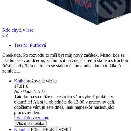
Kdo chytá v lese
CZ
Tess M. Puffrová
Creekside. Po rozvodu to měl být můj nový začátek. Místo, kde se
usadím se svou dcerou, začnu učit na zdejší střední škole a s trochou
štěstí snad přijdu na to, co se stalo mé kamarádce, která tu žila. A
zemřela...
Kniha
brožovaná väzba
17,81 €
Na sklade > 5 ks
Táto kniha sa môže na cestu ku vám vybrať prakticky
okamžite! Ak si ju objednáte do 13:00 v pracovný deň,
odošleme vám ju ešte dnes, inak najneskôr nasledujúci
pracovný deň.
Pridať do zoznamu
Vložiť do košíka
E-kniha
PDF
EPUB
MOBI