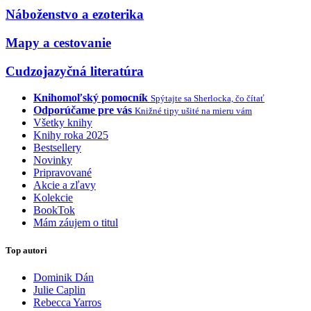
Náboženstvo a ezoterika
Mapy a cestovanie
Cudzojazyčná literatúra
Knihomoľský pomocník
Spýtajte sa Sherlocka, čo čítať
Odporúčame pre vás
Knižné tipy ušité na mieru vám
Všetky knihy
Knihy roka 2025
Bestsellery
Novinky
Pripravované
Akcie a zľavy
Kolekcie
BookTok
Mám záujem o titul
Top autori
Dominik Dán
Julie Caplin
Rebecca Yarros