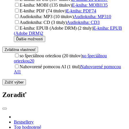
E-kniha: MOBI (135 titulov)
E-kniha: MOBI
135
E-kniha: PDF (74 titulov)
E-kniha: PDF
74
Audiokniha: MP3 (10 titulov)
Audiokniha: MP3
10
Audiokniha: CD (3 tituly)
Audiokniha: CD
3
E-kniha: EPUB (Adobe DRM) (2 tituly)
E-kniha: EPUB
(Adobe DRM)
2
Ďalšie možnosti
Zvláštna vlastnosť
so špeciálnou oriezkou (20 titulov)
so špeciálnou
oriezkou
20
Nahovorené pomocou AI (1 titul)
Nahovorené pomocou
AI
1
Zúžiť výber
Zoradiť
Bestsellery
Top hodnotené