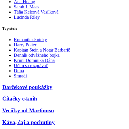
Ana Huang
Sarah J. Maas
Táňa Keleová Vasilková
Lucinda Riley
Top série
Romantické úteky
Harry Potter
Kapitán Stein a Notár Barbarič
Denník odvážneho bojka
Krimi Dominika Dána
Učím sa rozprávať
Duna
Smradi
Darčekové poukážky
Čítačky e-kníh
Vecičky od Martinusu
Káva, čaj a pochutiny