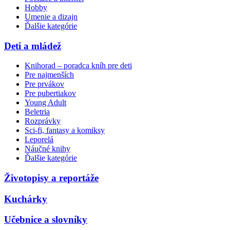
Hobby
Umenie a dizajn
Ďalšie kategórie
Deti a mládež
Knihorad – poradca kníh pre deti
Pre najmenších
Pre prvákov
Pre pubertiakov
Young Adult
Beletria
Rozprávky
Sci-fi, fantasy a komiksy
Leporelá
Náučné knihy
Ďalšie kategórie
Životopisy a reportáže
Kuchárky
Učebnice a slovníky