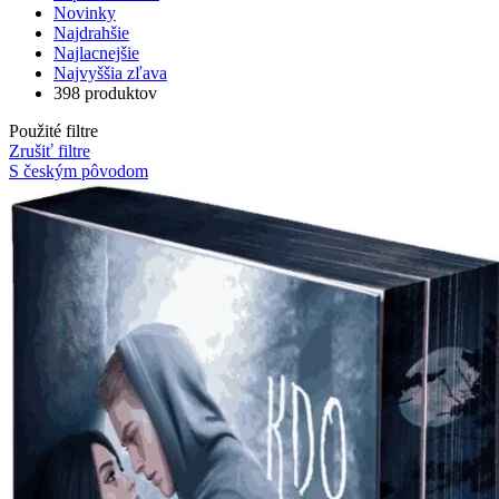
Novinky
Najdrahšie
Najlacnejšie
Najvyššia zľava
398 produktov
Použité filtre
Zrušiť filtre
S českým pôvodom