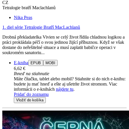
CZ
Tetralogie bratří Maclachlanů
Nika Peas
1. diel série
Tetralogie Bratří MacLachlanů
Drobná překladatelka Vivien se celý život řídila chladnou logikou a
práci prokládala péčí o svou jedinou žijící příbuznou. Když se však
dostane do neřešitelné situace a musí zaplatit babičce operaci v
soukromém sanatoriu...
E-kniha
EPUB
MOBI
6,62 €
Ihneď na stiahnutie
Máte čítačku, tablet alebo mobil? Stiahnite si do nich e-knihu:
budete ju mať hneď a ešte aj ušetríte život stromom. Viac
informácii o e-knihách
nájdete tu
.
Pridať do zoznamu
Vložiť do košíka