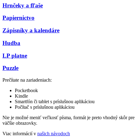
Hrnčeky a fľaše
Papiernictvo
Zápisníky a kalendáre
Hudba
LP platne
Puzzle
Prečítate na zariadeniach:
Pocketbook
Kindle
Smartfón či tablet s príslušnou aplikáciou
Počítač s príslušnou aplikáciou
Nie je možné meniť veľkosť písma, formát je preto vhodný skôr pre
väčšie obrazovky.
Viac informácií v
našich návodoch