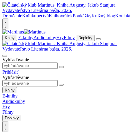
Doručenie
Kníhkupectvá
Knihovrátok
Poukážky
Knižný blog
Kontakt
E-knihy
Audioknihy
Hry
Filmy
Knihy
Doplnky
Vyhľadávanie
Prihlásiť
Vyhľadávanie
Knihy
E-knihy
Audioknihy
Hry
Filmy
Doplnky