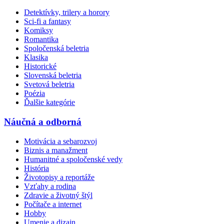
Detektívky, trilery a horory
Sci-fi a fantasy
Komiksy
Romantika
Spoločenská beletria
Klasika
Historické
Slovenská beletria
Svetová beletria
Poézia
Ďalšie kategórie
Náučná a odborná
Motivácia a sebarozvoj
Biznis a manažment
Humanitné a spoločenské vedy
História
Životopisy a reportáže
Vzťahy a rodina
Zdravie a životný štýl
Počítače a internet
Hobby
Umenie a dizajn