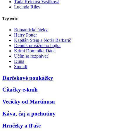
Táňa Keleová Vasilková
Lucinda Riley
Top série
Romantické úteky
Harry Potter
Kapitán Stein a Notár Barbarič
Denník odvážneho bojka
Krimi Dominika Dána
Učím sa rozprávať
Duna
Smradi
Darčekové poukážky
Čítačky e-kníh
Vecičky od Martinusu
Káva, čaj a pochutiny
Hrnčeky a fľaše