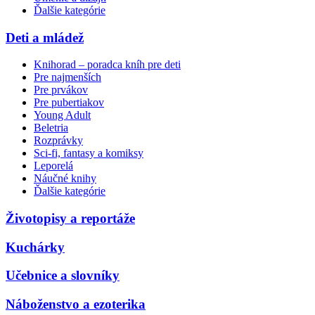
Ďalšie kategórie
Deti a mládež
Knihorad – poradca kníh pre deti
Pre najmenších
Pre prvákov
Pre pubertiakov
Young Adult
Beletria
Rozprávky
Sci-fi, fantasy a komiksy
Leporelá
Náučné knihy
Ďalšie kategórie
Životopisy a reportáže
Kuchárky
Učebnice a slovníky
Náboženstvo a ezoterika