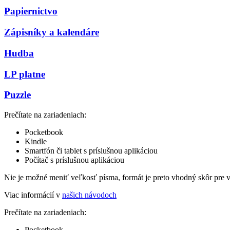
Papiernictvo
Zápisníky a kalendáre
Hudba
LP platne
Puzzle
Prečítate na zariadeniach:
Pocketbook
Kindle
Smartfón či tablet s príslušnou aplikáciou
Počítač s príslušnou aplikáciou
Nie je možné meniť veľkosť písma, formát je preto vhodný skôr pre 
Viac informácií v
našich návodoch
Prečítate na zariadeniach:
Pocketbook