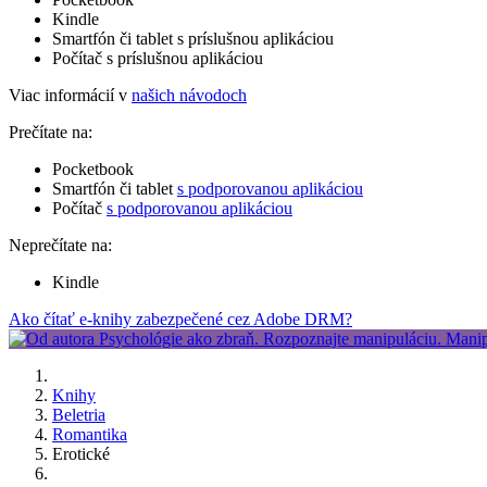
Kindle
Smartfón či tablet s príslušnou aplikáciou
Počítač s príslušnou aplikáciou
Viac informácií v
našich návodoch
Prečítate na:
Pocketbook
Smartfón či tablet
s podporovanou aplikáciou
Počítač
s podporovanou aplikáciou
Neprečítate na:
Kindle
Ako čítať e-knihy zabezpečené cez Adobe DRM?
Knihy
Beletria
Romantika
Erotické