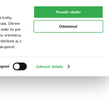
Povoliť všetko
a knihy,
ovala. Okrem
Odmietnuť
stále ho pre
u orientáciu.
dieľame aj s
Ďakujeme!
ngové
Zobraziť detaily