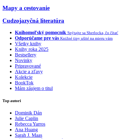
Mapy a cestovanie
Cudzojazyčná literatúra
Knihomoľský pomocník
Spýtajte sa Sherlocka, čo čítať
Odporúčame pre vás
Knižné tipy ušité na mieru vám
Všetky knihy
Knihy roka 2025
Bestsellery
Novinky
Pripravované
Akcie a zľavy
Kolekcie
BookTok
Mám záujem o titul
Top autori
Dominik Dán
Julie Caplin
Rebecca Yarros
Ana Huang
Sarah J. Maas