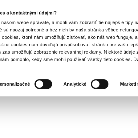
es a kontaktnými údajmi?
našom webe správate, a mohli vám zobraziť tie najlepšie tipy n
é sú naozaj potrebné a bez nich by naša stránka vôbec nefung
 cookies, ktoré nám umožňujú zisťovať, ako náš web funguje, a 
ačné cookies nám dovoľujú prispôsobovať stránku pre vašu lepši
zas umožňujú zobrazenie relevantnej reklamy. Niektoré údaje z
y nám pomohlo, keby sme mohli používať všetky tieto cookies. 
ersonalizačné
Analytické
Marketi