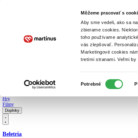
Doručenie
Kníhkupectvá
Knihovrátok
Poukážky
Knižný blog
Kontakt
Môžeme pracovať s cooki
Aby sme vedeli, ako sa na 
zbierame cookies. Niektor
E-knihy
Audioknihy
Hry
Filmy
Knihy
Doplnky
toho používame analytické
vás zlepšovať. Personaliz
Vyhľadávanie
Marketingové cookies nám 
tretími stranami. Veľmi b
Prihlásiť
Vyhľadávanie
Výber
Knihy
Potrebné
P
súhlasu
E-knihy
Audioknihy
Hry
Filmy
Doplnky
Beletria