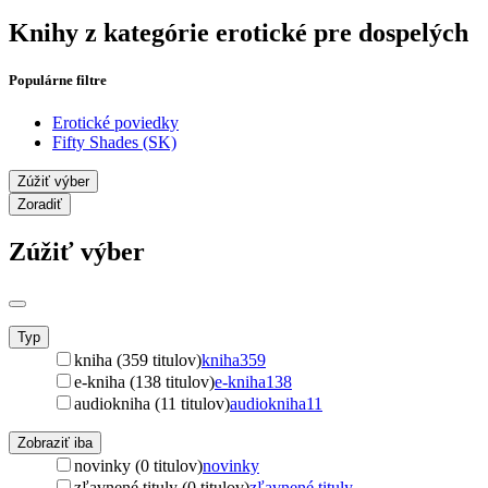
Knihy z kategórie erotické pre dospelých
Populárne filtre
Erotické poviedky
Fifty Shades (SK)
Zúžiť výber
Zoradiť
Zúžiť výber
Typ
kniha (359 titulov)
kniha
359
e-kniha (138 titulov)
e-kniha
138
audiokniha (11 titulov)
audiokniha
11
Zobraziť iba
novinky (0 titulov)
novinky
zľavnené tituly (0 titulov)
zľavnené tituly