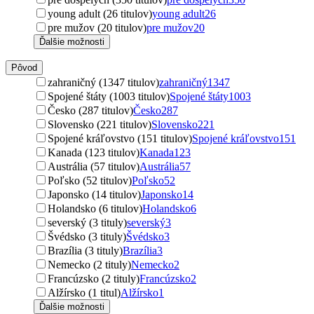
young adult (26 titulov)
young adult
26
pre mužov (20 titulov)
pre mužov
20
Ďalšie možnosti
Pôvod
zahraničný (1347 titulov)
zahraničný
1347
Spojené štáty (1003 titulov)
Spojené štáty
1003
Česko (287 titulov)
Česko
287
Slovensko (221 titulov)
Slovensko
221
Spojené kráľovstvo (151 titulov)
Spojené kráľovstvo
151
Kanada (123 titulov)
Kanada
123
Austrália (57 titulov)
Austrália
57
Poľsko (52 titulov)
Poľsko
52
Japonsko (14 titulov)
Japonsko
14
Holandsko (6 titulov)
Holandsko
6
severský (3 tituly)
severský
3
Švédsko (3 tituly)
Švédsko
3
Brazília (3 tituly)
Brazília
3
Nemecko (2 tituly)
Nemecko
2
Francúzsko (2 tituly)
Francúzsko
2
Alžírsko (1 titul)
Alžírsko
1
Ďalšie možnosti