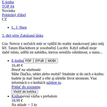
E-kniha
TOP #4
Novinka
Pohledný ďábel
CZ
L. J. Shen
3. diel série
Zakázaná láska
Gia: Netvor z nočních můr se vplížil do reality maskovaný jako můj
šéf. Tatum Blackthorn je zosobněný Lucifer. Když odhalí moje
slabé místo, udělá mi nabídku, kterou nemůžu odmítnout, a stanu...
E-kniha
PDF
EPUB
MOBI
16,40 €
Ihneď na stiahnutie
Máte čítačku, tablet alebo mobil? Stiahnite si do nich e-knihu:
budete ju mať hneď a ešte aj ušetríte život stromom. Viac
informácii o e-knihách
nájdete tu
.
Pridať do zoznamu
Vložiť do košíka
Kniha
pevná väzba s prebalom
18,99 €
Na sklade > 5 ks