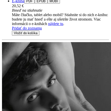
E-kniha
PDF
EPUB
MOBI
20,52 €
Ihneď na stiahnutie
Máte čítačku, tablet alebo mobil? Stiahnite si do nich e-knihu:
budete ju mať hneď a ešte aj ušetríte život stromom. Viac
informácii o e-knihách
nájdete tu
.
Pridať do zoznamu
Vložiť do košíka