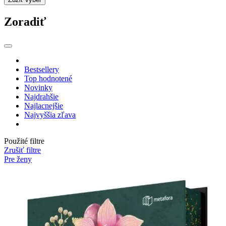
Zoradiť
Bestsellery
Top hodnotené
Novinky
Najdrahšie
Najlacnejšie
Najvyššia zľava
Použité filtre
Zrušiť filtre
Pre ženy