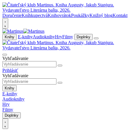
Doručenie
Kníhkupectvá
Knihovrátok
Poukážky
Knižný blog
Kontakt
E-knihy
Audioknihy
Hry
Filmy
Knihy
Doplnky
Vyhľadávanie
Prihlásiť
Vyhľadávanie
Knihy
E-knihy
Audioknihy
Hry
Filmy
Doplnky