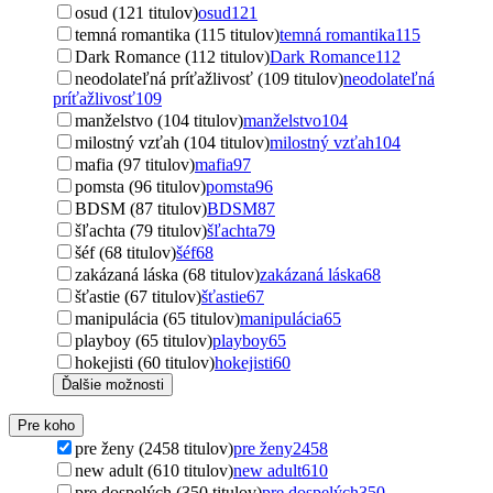
osud (121 titulov)
osud
121
temná romantika (115 titulov)
temná romantika
115
Dark Romance (112 titulov)
Dark Romance
112
neodolateľná príťažlivosť (109 titulov)
neodolateľná
príťažlivosť
109
manželstvo (104 titulov)
manželstvo
104
milostný vzťah (104 titulov)
milostný vzťah
104
mafia (97 titulov)
mafia
97
pomsta (96 titulov)
pomsta
96
BDSM (87 titulov)
BDSM
87
šľachta (79 titulov)
šľachta
79
šéf (68 titulov)
šéf
68
zakázaná láska (68 titulov)
zakázaná láska
68
šťastie (67 titulov)
šťastie
67
manipulácia (65 titulov)
manipulácia
65
playboy (65 titulov)
playboy
65
hokejisti (60 titulov)
hokejisti
60
Ďalšie možnosti
Pre koho
pre ženy (2458 titulov)
pre ženy
2458
new adult (610 titulov)
new adult
610
pre dospelých (350 titulov)
pre dospelých
350