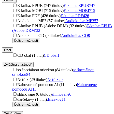
Formát
E-kniha: EPUB (747 titulov)
E-kniha: EPUB
747
E-kniha: MOBI (715 titulov)
E-kniha: MOBI
715
E-kniha: PDF (426 titulov)
E-kniha: PDF
426
Audiokniha: MP3 (57 titulov)
Audiokniha: MP3
57
E-kniha: EPUB (Adobe DRM) (32 titulov)
E-kniha: EPUB
(Adobe DRM)
32
Audiokniha: CD (9 titulov)
Audiokniha: CD
9
Ďalšie možnosti
Obal
CD obal (1 titul)
CD obal
1
Zvláštna vlastnosť
so špeciálnou oriezkou (84 titulov)
so špeciálnou
oriezkou
84
Netflix (29 titulov)
Netflix
29
Nahovorené pomocou AI (11 titulov)
Nahovorené
pomocou AI
11
sfilmované (6 titulov)
sfilmované
6
darčekový (1 titul)
darčekový
1
Ďalšie možnosti
Zúžiť výber