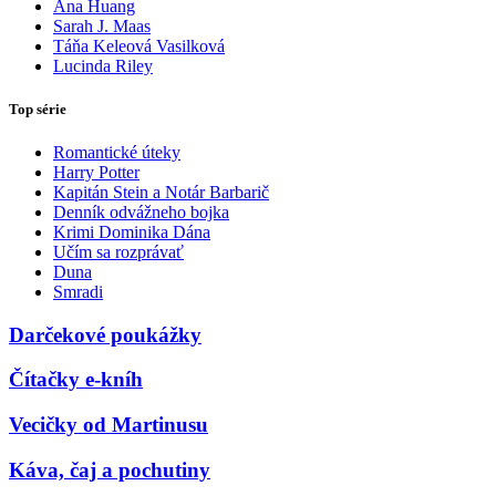
Ana Huang
Sarah J. Maas
Táňa Keleová Vasilková
Lucinda Riley
Top série
Romantické úteky
Harry Potter
Kapitán Stein a Notár Barbarič
Denník odvážneho bojka
Krimi Dominika Dána
Učím sa rozprávať
Duna
Smradi
Darčekové poukážky
Čítačky e-kníh
Vecičky od Martinusu
Káva, čaj a pochutiny