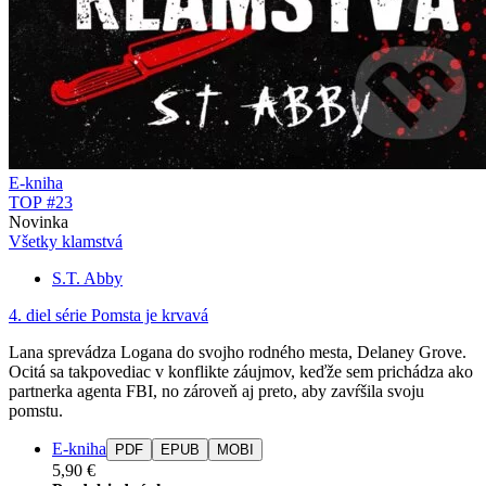
E-kniha
TOP #23
Novinka
Všetky klamstvá
S.T. Abby
4. diel série
Pomsta je krvavá
Lana sprevádza Logana do svojho rodného mesta, Delaney Grove.
Ocitá sa takpovediac v konflikte záujmov, keďže sem prichádza ako
partnerka agenta FBI, no zároveň aj preto, aby zavŕšila svoju
pomstu.
E-kniha
PDF
EPUB
MOBI
5,90 €