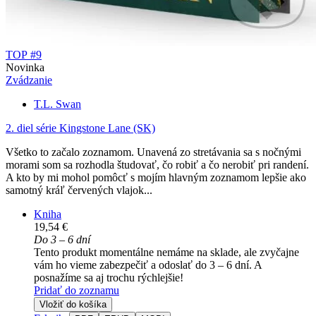
TOP #9
Novinka
Zvádzanie
T.L. Swan
2. diel série
Kingstone Lane (SK)
Všetko to začalo zoznamom. Unavená zo stretávania sa s nočnými
morami som sa rozhodla študovať, čo robiť a čo nerobiť pri randení.
A kto by mi mohol pomôcť s mojím hlavným zoznamom lepšie ako
samotný kráľ červených vlajok...
Kniha
19,54 €
Do 3 – 6 dní
Tento produkt momentálne nemáme na sklade, ale zvyčajne
vám ho vieme zabezpečiť a odoslať do 3 – 6 dní. A
posnažíme sa aj trochu rýchlejšie!
Pridať do zoznamu
Vložiť do košíka