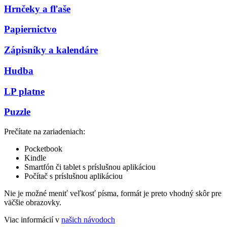
Hrnčeky a fľaše
Papiernictvo
Zápisníky a kalendáre
Hudba
LP platne
Puzzle
Prečítate na zariadeniach:
Pocketbook
Kindle
Smartfón či tablet s príslušnou aplikáciou
Počítač s príslušnou aplikáciou
Nie je možné meniť veľkosť písma, formát je preto vhodný skôr pre
väčšie obrazovky.
Viac informácií v
našich návodoch