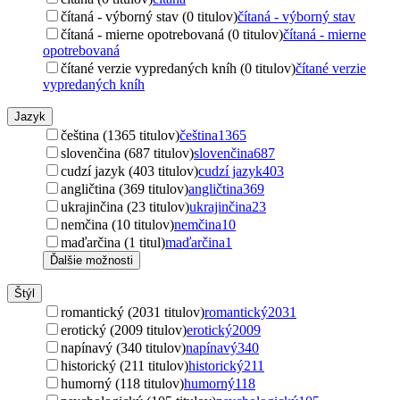
čítaná - výborný stav (0 titulov)
čítaná - výborný stav
čítaná - mierne opotrebovaná (0 titulov)
čítaná - mierne
opotrebovaná
čítané verzie vypredaných kníh (0 titulov)
čítané verzie
vypredaných kníh
Jazyk
čeština (1365 titulov)
čeština
1365
slovenčina (687 titulov)
slovenčina
687
cudzí jazyk (403 titulov)
cudzí jazyk
403
angličtina (369 titulov)
angličtina
369
ukrajinčina (23 titulov)
ukrajinčina
23
nemčina (10 titulov)
nemčina
10
maďarčina (1 titul)
maďarčina
1
Ďalšie možnosti
Štýl
romantický (2031 titulov)
romantický
2031
erotický (2009 titulov)
erotický
2009
napínavý (340 titulov)
napínavý
340
historický (211 titulov)
historický
211
humorný (118 titulov)
humorný
118