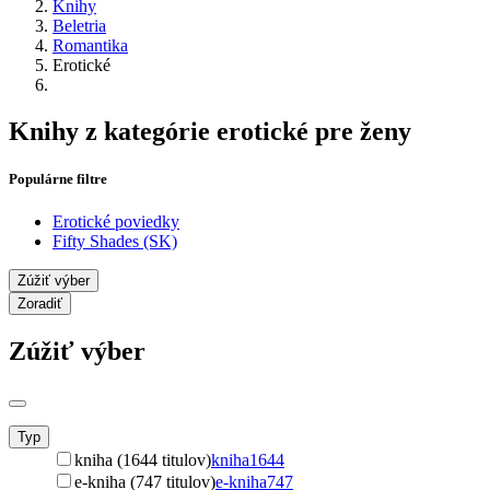
Knihy
Beletria
Romantika
Erotické
Knihy z kategórie erotické pre ženy
Populárne filtre
Erotické poviedky
Fifty Shades (SK)
Zúžiť výber
Zoradiť
Zúžiť výber
Typ
kniha (1644 titulov)
kniha
1644
e-kniha (747 titulov)
e-kniha
747