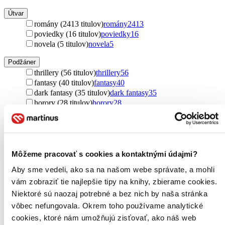
Útvar
romány (2413 titulov)
romány
2413
poviedky (16 titulov)
poviedky
16
novela (5 titulov)
novela
5
Podžáner
thrillery (56 titulov)
thrillery
56
fantasy (40 titulov)
fantasy
40
dark fantasy (35 titulov)
dark fantasy
35
horory (28 titulov)
horory
28
dark romance (28 titulov)
dark romance
28
detektívky (12 titulov)
detektívky
12
poviedky (6 titulov)
poviedky
6
urban fantasy (3 tituly)
urban fantasy
3
Ďalšie možnosti
Môžeme pracovať s cookies a kontaktnými údajmi?
Aby sme vedeli, ako sa na našom webe správate, a mohli
Autor
vám zobraziť tie najlepšie tipy na knihy, zbierame cookies.
Jodi Ellen Malpas (124 titulov)
Jodi Ellen Malpas
124
Julia Quinn (119 titulov)
Julia Quinn
119
Niektoré sú naozaj potrebné a bez nich by naša stránka
Vi Keeland (104 titulov)
Vi Keeland
104
vôbec nefungovala. Okrem toho používame analytické
Elle Kennedy (103 titulov)
Elle Kennedy
103
cookies, ktoré nám umožňujú zisťovať, ako náš web
E L James (82 titulov)
E L James
82