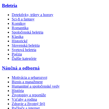
Beletria
Detektívky, trilery a horory
Sci-fi a fantasy
Komiksy
Romantika
Spoločenská beletria
Klasika
Historické
Slovenská beletria
Svetová beletria
Poézia
Ďalšie kategórie
Náučná a odborná
Motivácia a sebarozvoj
Biznis a manažment
Humanitné a spoločenské vedy
História
Životopisy a reportáže
Vzťahy a rodina
Zdravie a životný štýl
Počítače a internet