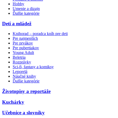
Hobby
Umenie a dizajn
Ďalšie kategórie
Deti a mládež
Knihorad – poradca kníh pre deti
Pre najmenších
Pre prvákov
Pre pubertiakov
Young Adult
Beletria
Rozprávky
Sci-fi, fantasy a komiksy
Leporelá
Náučné knihy
Ďalšie kategórie
Životopisy a reportáže
Kuchárky
Učebnice a slovníky