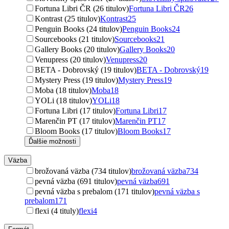
Fortuna Libri ČR (26 titulov)
Fortuna Libri ČR
26
Kontrast (25 titulov)
Kontrast
25
Penguin Books (24 titulov)
Penguin Books
24
Sourcebooks (21 titulov)
Sourcebooks
21
Gallery Books (20 titulov)
Gallery Books
20
Venupress (20 titulov)
Venupress
20
BETA - Dobrovský (19 titulov)
BETA - Dobrovský
19
Mystery Press (19 titulov)
Mystery Press
19
Moba (18 titulov)
Moba
18
YOLi (18 titulov)
YOLi
18
Fortuna Libri (17 titulov)
Fortuna Libri
17
Marenčin PT (17 titulov)
Marenčin PT
17
Bloom Books (17 titulov)
Bloom Books
17
Ďalšie možnosti
Väzba
brožovaná väzba (734 titulov)
brožovaná väzba
734
pevná väzba (691 titulov)
pevná väzba
691
pevná väzba s prebalom (171 titulov)
pevná väzba s
prebalom
171
flexi (4 tituly)
flexi
4