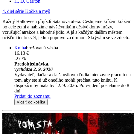
H. D. Carlton
4. diel série
Kočka a myš
Každý Halloween přijíždí Satanova aféra. Cestujeme křížem krážem
po celé zemi a nabízíme návštěvníkům děsivé domy hrůzy,
vzrušující atrakce a lahodné jídlo. A já s každým dalším městem
očišťuji tento svět, jednu popravu za druhou. Skrývám se ve zdech...
Kniha
brožovaná väzba
16,13 €
-27 %
Predobjednávka,
vychádza 2. 9. 2026
Vydavateľ, tlačiar a ďalší usilovní ľudia intenzívne pracujú na
tom, aby ste si už onedlho mohli prečítať túto knihu. K
dispozícii by mala byť 2. 9. 2026. Po vyjdení posielame do 8
dní.
Pridať do zoznamu
Vložiť do košíka