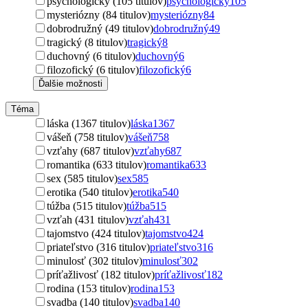
psychologický (105 titulov)
psychologický
105
mysteriózny (84 titulov)
mysteriózny
84
dobrodružný (49 titulov)
dobrodružný
49
tragický (8 titulov)
tragický
8
duchovný (6 titulov)
duchovný
6
filozofický (6 titulov)
filozofický
6
Ďalšie možnosti
Téma
láska (1367 titulov)
láska
1367
vášeň (758 titulov)
vášeň
758
vzťahy (687 titulov)
vzťahy
687
romantika (633 titulov)
romantika
633
sex (585 titulov)
sex
585
erotika (540 titulov)
erotika
540
túžba (515 titulov)
túžba
515
vzťah (431 titulov)
vzťah
431
tajomstvo (424 titulov)
tajomstvo
424
priateľstvo (316 titulov)
priateľstvo
316
minulosť (302 titulov)
minulosť
302
príťažlivosť (182 titulov)
príťažlivosť
182
rodina (153 titulov)
rodina
153
svadba (140 titulov)
svadba
140