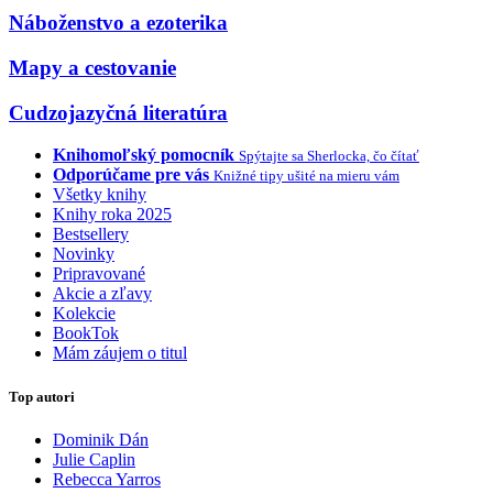
Náboženstvo a ezoterika
Mapy a cestovanie
Cudzojazyčná literatúra
Knihomoľský pomocník
Spýtajte sa Sherlocka, čo čítať
Odporúčame pre vás
Knižné tipy ušité na mieru vám
Všetky knihy
Knihy roka 2025
Bestsellery
Novinky
Pripravované
Akcie a zľavy
Kolekcie
BookTok
Mám záujem o titul
Top autori
Dominik Dán
Julie Caplin
Rebecca Yarros