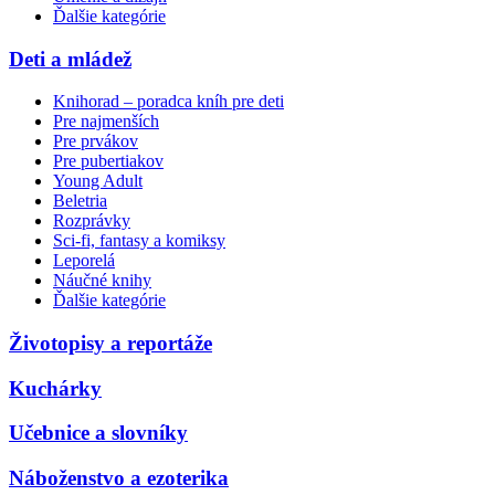
Ďalšie kategórie
Deti a mládež
Knihorad – poradca kníh pre deti
Pre najmenších
Pre prvákov
Pre pubertiakov
Young Adult
Beletria
Rozprávky
Sci-fi, fantasy a komiksy
Leporelá
Náučné knihy
Ďalšie kategórie
Životopisy a reportáže
Kuchárky
Učebnice a slovníky
Náboženstvo a ezoterika