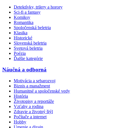
Detektívky, trilery a horory
Sci-fi a fantasy
Komiksy
Romantika
Spoločenská beletria
Klasika
Historické
Slovenská beletria
Svetová beletria
Poézia
Ďalšie kategórie
Náučná a odborná
Motivácia a sebarozvoj
Biznis a manažment
Humanitné a spoločenské vedy
História
Životopisy a reportáže
Vzťahy a rodina
Zdravie a životný štýl
Počítače a internet
Hobby
Umenie a dizajn