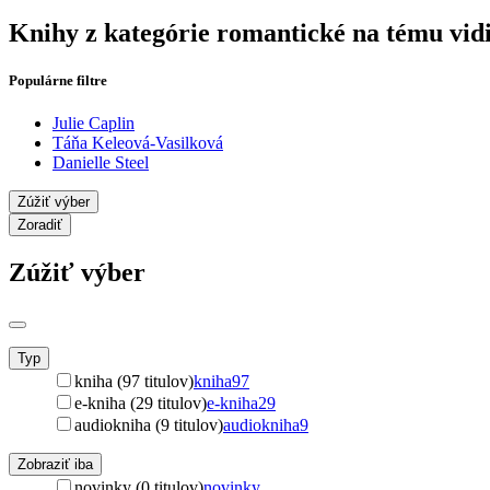
Knihy z kategórie romantické na tému vid
Populárne filtre
Julie Caplin
Táňa Keleová-Vasilková
Danielle Steel
Zúžiť výber
Zoradiť
Zúžiť výber
Typ
kniha (97 titulov)
kniha
97
e-kniha (29 titulov)
e-kniha
29
audiokniha (9 titulov)
audiokniha
9
Zobraziť iba
novinky (0 titulov)
novinky