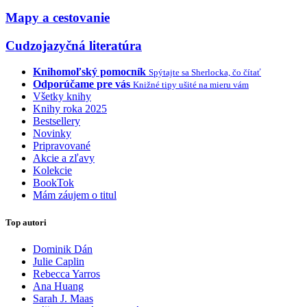
Mapy a cestovanie
Cudzojazyčná literatúra
Knihomoľský pomocník
Spýtajte sa Sherlocka, čo čítať
Odporúčame pre vás
Knižné tipy ušité na mieru vám
Všetky knihy
Knihy roka 2025
Bestsellery
Novinky
Pripravované
Akcie a zľavy
Kolekcie
BookTok
Mám záujem o titul
Top autori
Dominik Dán
Julie Caplin
Rebecca Yarros
Ana Huang
Sarah J. Maas