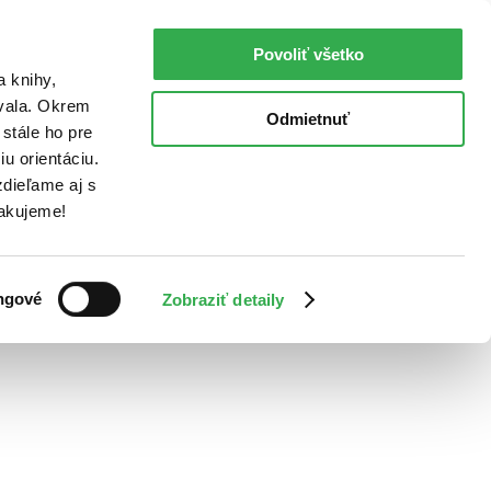
Povoliť všetko
a knihy,
ovala. Okrem
Odmietnuť
stále ho pre
u orientáciu.
dieľame aj s
Ďakujeme!
ngové
Zobraziť detaily