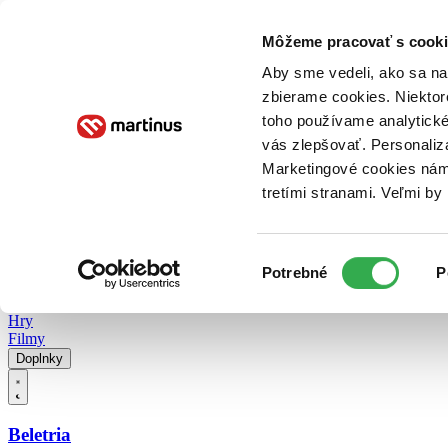
Doručenie
Kníhkupectvá
Knihovrátok
Poukážky
Knižný blog
Kontakt
Môžeme pracovať s cooki
Aby sme vedeli, ako sa na 
zbierame cookies. Niektor
E-knihy
Audioknihy
Hry
Filmy
Knihy
Doplnky
toho používame analytické
vás zlepšovať. Personaliz
Vyhľadávanie
Marketingové cookies nám 
tretími stranami. Veľmi b
Prihlásiť
Vyhľadávanie
Výber
Knihy
Potrebné
P
súhlasu
E-knihy
Audioknihy
Hry
Filmy
Doplnky
Beletria