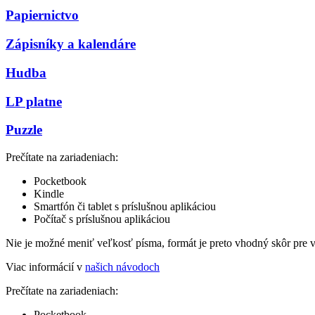
Papiernictvo
Zápisníky a kalendáre
Hudba
LP platne
Puzzle
Prečítate na zariadeniach:
Pocketbook
Kindle
Smartfón či tablet s príslušnou aplikáciou
Počítač s príslušnou aplikáciou
Nie je možné meniť veľkosť písma, formát je preto vhodný skôr pre 
Viac informácií v
našich návodoch
Prečítate na zariadeniach:
Pocketbook