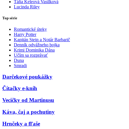
Táňa Keleová Vasilková
Lucinda Riley
Top série
Romantické úteky
Harry Potter
Kapitán Stein a Notár Barbarič
Denník odvážneho bojka
Krimi Dominika Dána
Učím sa rozprávať
Duna
Smradi
Darčekové poukážky
Čítačky e-kníh
Vecičky od Martinusu
Káva, čaj a pochutiny
Hrnčeky a fľaše