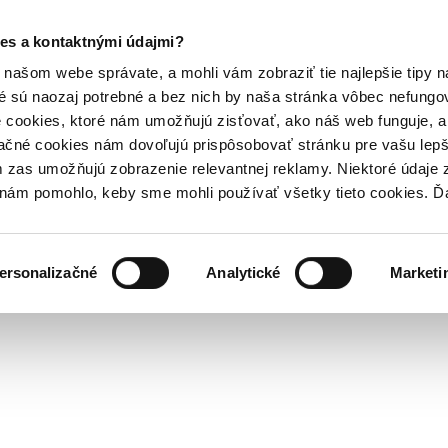
es a kontaktnými údajmi?
našom webe správate, a mohli vám zobraziť tie najlepšie tipy n
é sú naozaj potrebné a bez nich by naša stránka vôbec nefung
 cookies, ktoré nám umožňujú zisťovať, ako náš web funguje, a 
ačné cookies nám dovoľujú prispôsobovať stránku pre vašu lepši
zas umožňujú zobrazenie relevantnej reklamy. Niektoré údaje z
y nám pomohlo, keby sme mohli používať všetky tieto cookies. 
ersonalizačné
Analytické
Marketi