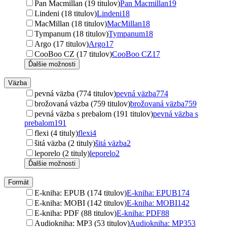
Pan Macmillan (19 titulov)
Pan Macmillan
19
Lindeni (18 titulov)
Lindeni
18
MacMillan (18 titulov)
MacMillan
18
Tympanum (18 titulov)
Tympanum
18
Argo (17 titulov)
Argo
17
CooBoo CZ (17 titulov)
CooBoo CZ
17
Ďalšie možnosti
Väzba
pevná väzba (774 titulov)
pevná väzba
774
brožovaná väzba (759 titulov)
brožovaná väzba
759
pevná väzba s prebalom (191 titulov)
pevná väzba s
prebalom
191
flexi (4 tituly)
flexi
4
šitá väzba (2 tituly)
šitá väzba
2
leporelo (2 tituly)
leporelo
2
Ďalšie možnosti
Formát
E-kniha: EPUB (174 titulov)
E-kniha: EPUB
174
E-kniha: MOBI (142 titulov)
E-kniha: MOBI
142
E-kniha: PDF (88 titulov)
E-kniha: PDF
88
Audiokniha: MP3 (53 titulov)
Audiokniha: MP3
53