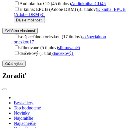
Audiokniha: CD (45 titulov)
Audiokniha: CD
45
E-kniha: EPUB (Adobe DRM) (31 titulov)
E-kniha: EPUB
(Adobe DRM)
31
Ďalšie možnosti
Zvláštna vlastnosť
so špeciálnou oriezkou (17 titulov)
so špeciálnou
oriezkou
17
sfilmované (5 titulov)
sfilmované
5
darčekový (1 titul)
darčekový
1
Zúžiť výber
Zoradiť
Bestsellery
Top hodnotené
Novinky
Najdrahšie
Najlacnejšie