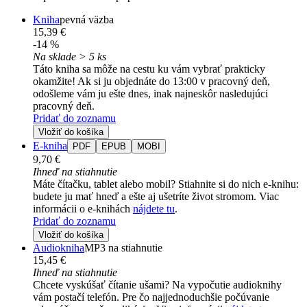
Kniha
pevná väzba
15,39 €
-14 %
Na sklade > 5 ks
Táto kniha sa môže na cestu ku vám vybrať prakticky
okamžite! Ak si ju objednáte do 13:00 v pracovný deň,
odošleme vám ju ešte dnes, inak najneskôr nasledujúci
pracovný deň.
Pridať do zoznamu
Vložiť do košíka
E-kniha
PDF
EPUB
MOBI
9,70 €
Ihneď na stiahnutie
Máte čítačku, tablet alebo mobil? Stiahnite si do nich e-knihu:
budete ju mať hneď a ešte aj ušetríte život stromom. Viac
informácii o e-knihách
nájdete tu
.
Pridať do zoznamu
Vložiť do košíka
Audiokniha
MP3 na stiahnutie
15,45 €
Ihneď na stiahnutie
Chcete vyskúšať čítanie ušami? Na vypočutie audioknihy
vám postačí telefón. Pre čo najjednoduchšie počúvanie