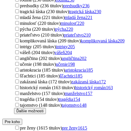
predsudky (236 titulov)
predsudky
236
tragická láska (230 titulov)
tragická láska
230
mladá žena (221 titulov)
mladá žena
221
minulosť (220 titulov)
minulosť
220
pýcha (220 titulov)
pýcha
220
priateľstvo (210 titulov)
priateľstvo
210
komplikovaná láska (209 titulov)
komplikovaná láska
209
intrigy (205 titulov)
intrigy
205
vášeň (204 titulov)
vášeň
204
angličtina (202 titulov)
angličtina
202
učenie (198 titulov)
učenie
198
aristokracia (185 titulov)
aristokracia
185
šľachtici (185 titulov)
šľachtici
185
zakázaná láska (172 titulov)
zakázaná láska
172
historický román (163 titulov)
historický román
163
manželstvo (157 titulov)
manželstvo
157
tragédia (154 titulov)
tragédia
154
tajomstvo (148 titulov)
tajomstvo
148
Ďalšie možnosti
Pre koho
pre ženy (1615 titulov)
pre ženy
1615