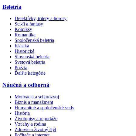
Beletria
Detektívky, trilery a horory
Sci-fi a fantasy
Komiksy
Romantika
Spoločenská beletria
Klasika
Historické
Slovenská beletria
Svetová beletria
Poézia
Ďalšie kategórie
Náučná a odborná
Motivácia a sebarozvoj
Biznis a manažment
Humanitné a spoločenské vedy
História
Životopisy a reportáže
Vzťahy a rodina
Zdravie a životný štýl
Počítače a internet