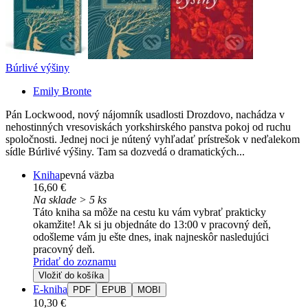
Búrlivé výšiny
Emily Bronte
Pán Lockwood, nový nájomník usadlosti Drozdovo, nachádza v
nehostinných vresoviskách yorkshirského panstva pokoj od ruchu
spoločnosti. Jednej noci je nútený vyhľadať prístrešok v neďalekom
sídle Búrlivé výšiny. Tam sa dozvedá o dramatických...
Kniha
pevná väzba
16,60 €
Na sklade > 5 ks
Táto kniha sa môže na cestu ku vám vybrať prakticky
okamžite! Ak si ju objednáte do 13:00 v pracovný deň,
odošleme vám ju ešte dnes, inak najneskôr nasledujúci
pracovný deň.
Pridať do zoznamu
Vložiť do košíka
E-kniha
PDF
EPUB
MOBI
10,30 €