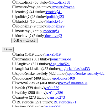
filozofický (58 titulov)
filozofický
58
mysteriózny (44 titulov)
mysteriózny
44
erotický (41 titulov)
erotický
41
politický (23 titulov)
politický
23
klasický (10 titulov)
klasický
10
špionážny (9 titulov)
špionážny
9
moderný (3 tituly)
moderný
3
duchovný (3 tituly)
duchovný
3
Ďalšie možnosti
Téma
láska (1419 titulov)
láska
1419
romantika (561 titulov)
romantika
561
Anglicko (521 titulov)
Anglicko
521
anglická klasika (433 titulov)
anglická klasika
433
spoločenské rozdiely (422 titulov)
spoločenské rozdiely
422
spoločnosť (409 titulov)
spoločnosť
409
svetová klasika (404 titulov)
svetová klasika
404
vzťah (339 titulov)
vzťah
339
vzťahy (286 titulov)
vzťahy
286
panstvo (273 titulov)
panstvo
273
19. storočie (271 titulov)
19. storočie
271
rodina (236 titulov)
rodina
236