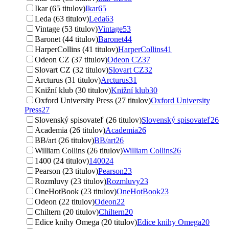
Ikar (65 titulov)
Ikar
65
Leda (63 titulov)
Leda
63
Vintage (53 titulov)
Vintage
53
Baronet (44 titulov)
Baronet
44
HarperCollins (41 titulov)
HarperCollins
41
Odeon CZ (37 titulov)
Odeon CZ
37
Slovart CZ (32 titulov)
Slovart CZ
32
Arcturus (31 titulov)
Arcturus
31
Knižní klub (30 titulov)
Knižní klub
30
Oxford University Press (27 titulov)
Oxford University
Press
27
Slovenský spisovateľ (26 titulov)
Slovenský spisovateľ
26
Academia (26 titulov)
Academia
26
BB/art (26 titulov)
BB/art
26
William Collins (26 titulov)
William Collins
26
1400 (24 titulov)
1400
24
Pearson (23 titulov)
Pearson
23
Rozmluvy (23 titulov)
Rozmluvy
23
OneHotBook (23 titulov)
OneHotBook
23
Odeon (22 titulov)
Odeon
22
Chiltern (20 titulov)
Chiltern
20
Edice knihy Omega (20 titulov)
Edice knihy Omega
20