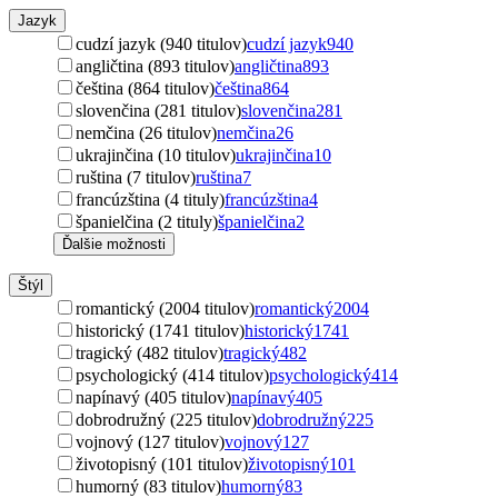
Jazyk
cudzí jazyk (940 titulov)
cudzí jazyk
940
angličtina (893 titulov)
angličtina
893
čeština (864 titulov)
čeština
864
slovenčina (281 titulov)
slovenčina
281
nemčina (26 titulov)
nemčina
26
ukrajinčina (10 titulov)
ukrajinčina
10
ruština (7 titulov)
ruština
7
francúzština (4 tituly)
francúzština
4
španielčina (2 tituly)
španielčina
2
Ďalšie možnosti
Štýl
romantický (2004 titulov)
romantický
2004
historický (1741 titulov)
historický
1741
tragický (482 titulov)
tragický
482
psychologický (414 titulov)
psychologický
414
napínavý (405 titulov)
napínavý
405
dobrodružný (225 titulov)
dobrodružný
225
vojnový (127 titulov)
vojnový
127
životopisný (101 titulov)
životopisný
101
humorný (83 titulov)
humorný
83