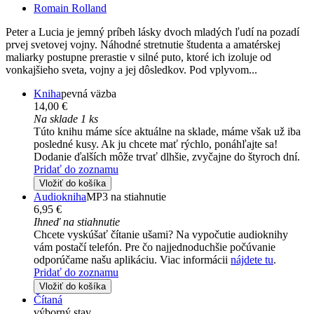
Romain Rolland
Peter a Lucia je jemný príbeh lásky dvoch mladých ľudí na pozadí
prvej svetovej vojny. Náhodné stretnutie študenta a amatérskej
maliarky postupne prerastie v silné puto, ktoré ich izoluje od
vonkajšieho sveta, vojny a jej dôsledkov. Pod vplyvom...
Kniha
pevná väzba
14,00 €
Na sklade 1 ks
Túto knihu máme síce aktuálne na sklade, máme však už iba
posledné kusy. Ak ju chcete mať rýchlo, ponáhľajte sa!
Dodanie ďalších môže trvať dlhšie, zvyčajne do štyroch dní.
Pridať do zoznamu
Vložiť do košíka
Audiokniha
MP3 na stiahnutie
6,95 €
Ihneď na stiahnutie
Chcete vyskúšať čítanie ušami? Na vypočutie audioknihy
vám postačí telefón. Pre čo najjednoduchšie počúvanie
odporúčame našu aplikáciu. Viac informácii
nájdete tu
.
Pridať do zoznamu
Vložiť do košíka
Čítaná
výborný stav