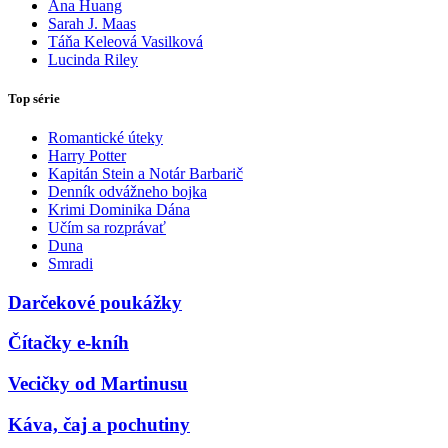
Ana Huang
Sarah J. Maas
Táňa Keleová Vasilková
Lucinda Riley
Top série
Romantické úteky
Harry Potter
Kapitán Stein a Notár Barbarič
Denník odvážneho bojka
Krimi Dominika Dána
Učím sa rozprávať
Duna
Smradi
Darčekové poukážky
Čítačky e-kníh
Vecičky od Martinusu
Káva, čaj a pochutiny