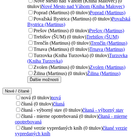
Nové Mesto nad Váhom (Kniha Malovec) (0
titulov)
Nové Mesto nad Váhom (Kniha Malovec)
Poprad (Martinus) (0 titulov)
Poprad (Martinus)
Považská Bystrica (Martinus) (0 titulov)
Považská
Bystrica (Martinus)
Prešov (Martinus) (0 titulov)
Prešov (Martinus)
Trebišov (ŠUM) (0 titulov)
Trebišov (ŠUM)
Trenčín (Martinus) (0 titulov)
Trenčín (Martinus)
Trnava (Martinus) (0 titulov)
Trnava (Martinus)
Turzovka (Kniha Turzovka) (0 titulov)
Turzovka
(Kniha Turzovka)
Zvolen (Martinus) (0 titulov)
Zvolen (Martinus)
Žilina (Martinus) (0 titulov)
Žilina (Martinus)
Ďalšie možnosti
Nové / čítané
nová (0 titulov)
nová
čítaná (0 titulov)
čítaná
čítaná - výborný stav (0 titulov)
čítaná - výborný stav
čítaná - mierne opotrebovaná (0 titulov)
čítaná - mierne
opotrebovaná
čítané verzie vypredaných kníh (0 titulov)
čítané verzie
vypredaných kníh