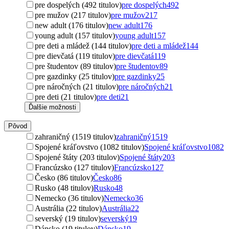
pre dospelých (492 titulov)
pre dospelých
492
pre mužov (217 titulov)
pre mužov
217
new adult (176 titulov)
new adult
176
young adult (157 titulov)
young adult
157
pre deti a mládež (144 titulov)
pre deti a mládež
144
pre dievčatá (119 titulov)
pre dievčatá
119
pre študentov (89 titulov)
pre študentov
89
pre gazdinky (25 titulov)
pre gazdinky
25
pre náročných (21 titulov)
pre náročných
21
pre deti (21 titulov)
pre deti
21
Ďalšie možnosti
Pôvod
zahraničný (1519 titulov)
zahraničný
1519
Spojené kráľovstvo (1082 titulov)
Spojené kráľovstvo
1082
Spojené štáty (203 titulov)
Spojené štáty
203
Francúzsko (127 titulov)
Francúzsko
127
Česko (86 titulov)
Česko
86
Rusko (48 titulov)
Rusko
48
Nemecko (36 titulov)
Nemecko
36
Austrália (22 titulov)
Austrália
22
severský (19 titulov)
severský
19
Dánsko (19 titulov)
Dánsko
19