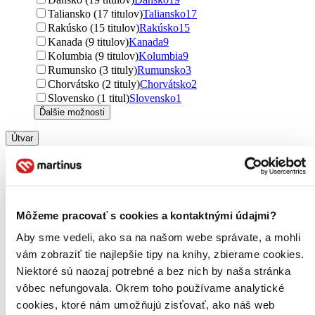
Taliansko (17 titulov)
Taliansko
17
Rakúsko (15 titulov)
Rakúsko
15
Kanada (9 titulov)
Kanada
9
Kolumbia (9 titulov)
Kolumbia
9
Rumunsko (3 tituly)
Rumunsko
3
Chorvátsko (2 tituly)
Chorvátsko
2
Slovensko (1 titul)
Slovensko
1
Ďalšie možnosti
Útvar
romány (1955 titulov)
romány
1955
poviedky (199 titulov)
poviedky
199
učebnice (182 titulov)
učebnice
182
básne (1 titul)
básne
1
Môžeme pracovať s cookies a kontaktnými údajmi?
Podžáner
komiksy (117 titulov)
komiksy
117
Aby sme vedeli, ako sa na našom webe správate, a mohli
rodinné (54 titulov)
rodinné
54
vám zobraziť tie najlepšie tipy na knihy, zbierame cookies.
náučné (34 titulov)
náučné
34
Niektoré sú naozaj potrebné a bez nich by naša stránka
horory (33 titulov)
horory
33
vôbec nefungovala. Okrem toho používame analytické
rozprávky (24 titulov)
rozprávky
24
cookies, ktoré nám umožňujú zisťovať, ako náš web
fantasy (13 titulov)
fantasy
13