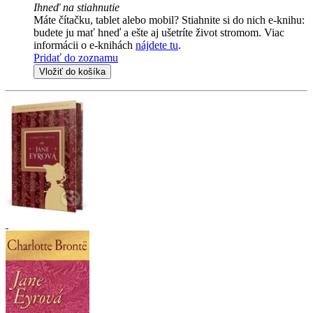
Ihneď na stiahnutie
Máte čítačku, tablet alebo mobil? Stiahnite si do nich e-knihu:
budete ju mať hneď a ešte aj ušetríte život stromom. Viac
informácii o e-knihách
nájdete tu
.
Pridať do zoznamu
Vložiť do košíka