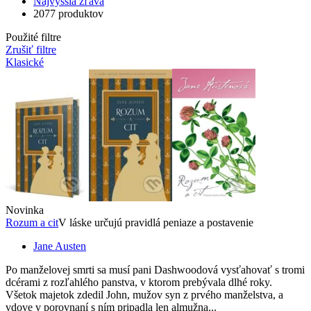
Najvyššia zľava
2077 produktov
Použité filtre
Zrušiť filtre
Klasické
Novinka
Rozum a cit
V láske určujú pravidlá peniaze a postavenie
Jane Austen
Po manželovej smrti sa musí pani Dashwoodová vysťahovať s tromi
dcérami z rozľahlého panstva, v ktorom prebývala dlhé roky.
Všetok majetok zdedil John, mužov syn z prvého manželstva, a
vdove v porovnaní s ním pripadla len almužna...