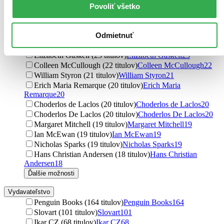
Gaston Leroux (38 titulov)
Gaston Leroux
38
Povoliť všetko
Anne Brontë (34 titulov)
Anne Brontë
34
Gaston LeRoux (33 titulov)
Gaston LeRoux
33
Anne Bronte (32 titulov)
Anne Bronte
32
Odmietnuť
Romain Rolland (31 titulov)
Romain Rolland
31
Elizabeth Gaskell (25 titulov)
Elizabeth Gaskell
25
Colleen McCullough (22 titulov)
Colleen McCullough
22
William Styron (21 titulov)
William Styron
21
Erich Maria Remarque (20 titulov)
Erich Maria
Remarque
20
Choderlos de Laclos (20 titulov)
Choderlos de Laclos
20
Choderlos De Laclos (20 titulov)
Choderlos De Laclos
20
Margaret Mitchell (19 titulov)
Margaret Mitchell
19
Ian McEwan (19 titulov)
Ian McEwan
19
Nicholas Sparks (19 titulov)
Nicholas Sparks
19
Hans Christian Andersen (18 titulov)
Hans Christian
Andersen
18
Ďalšie možnosti
Vydavateľstvo
Penguin Books (164 titulov)
Penguin Books
164
Slovart (101 titulov)
Slovart
101
Ikar CZ (68 titulov)
Ikar CZ
68