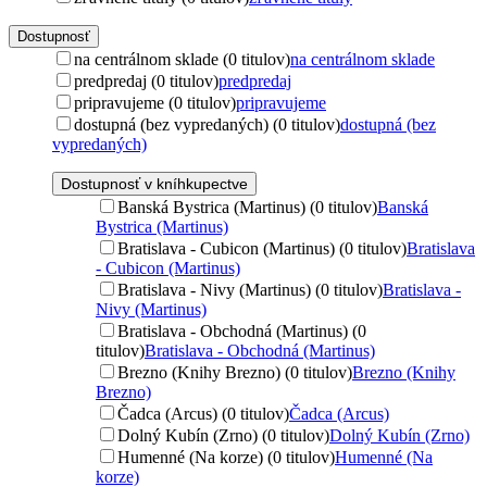
Dostupnosť
na centrálnom sklade (0 titulov)
na centrálnom sklade
predpredaj (0 titulov)
predpredaj
pripravujeme (0 titulov)
pripravujeme
dostupná (bez vypredaných) (0 titulov)
dostupná (bez
vypredaných)
Dostupnosť v kníhkupectve
Banská Bystrica (Martinus) (0 titulov)
Banská
Bystrica (Martinus)
Bratislava - Cubicon (Martinus) (0 titulov)
Bratislava
- Cubicon (Martinus)
Bratislava - Nivy (Martinus) (0 titulov)
Bratislava -
Nivy (Martinus)
Bratislava - Obchodná (Martinus) (0
titulov)
Bratislava - Obchodná (Martinus)
Brezno (Knihy Brezno) (0 titulov)
Brezno (Knihy
Brezno)
Čadca (Arcus) (0 titulov)
Čadca (Arcus)
Dolný Kubín (Zrno) (0 titulov)
Dolný Kubín (Zrno)
Humenné (Na korze) (0 titulov)
Humenné (Na
korze)