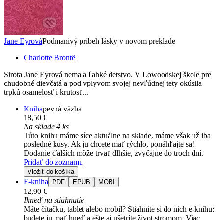
Jane Eyrová
Podmanivý príbeh lásky v novom preklade
Charlotte Brontë
Sirota Jane Eyrová nemala ľahké detstvo. V Lowoodskej škole pre
chudobné dievčatá a pod vplyvom svojej nevľúdnej tety okúsila
trpkú osamelosť i krutosť...
Kniha
pevná väzba
18,50 €
Na sklade 4 ks
Túto knihu máme síce aktuálne na sklade, máme však už iba
posledné kusy. Ak ju chcete mať rýchlo, ponáhľajte sa!
Dodanie ďalších môže trvať dlhšie, zvyčajne do troch dní.
Pridať do zoznamu
Vložiť do košíka
E-kniha
PDF
EPUB
MOBI
12,90 €
Ihneď na stiahnutie
Máte čítačku, tablet alebo mobil? Stiahnite si do nich e-knihu:
budete ju mať hneď a ešte aj ušetríte život stromom. Viac