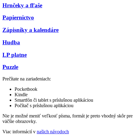
Hrnčeky a fľaše
Papiernictvo
Zápisníky a kalendáre
Hudba
LP platne
Puzzle
Prečítate na zariadeniach:
Pocketbook
Kindle
Smartfón či tablet s príslušnou aplikáciou
Počítač s príslušnou aplikáciou
Nie je možné meniť veľkosť písma, formát je preto vhodný skôr pre
väčšie obrazovky.
Viac informácií v
našich návodoch