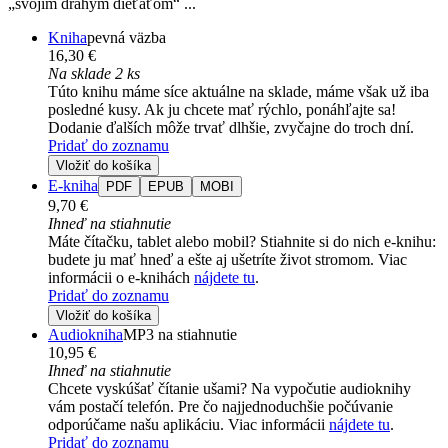
„svojím drahým dieťaťom“ ...
Kniha
pevná väzba
16,30 €
Na sklade 2 ks
Túto knihu máme síce aktuálne na sklade, máme však už iba
posledné kusy. Ak ju chcete mať rýchlo, ponáhľajte sa!
Dodanie ďalších môže trvať dlhšie, zvyčajne do troch dní.
Pridať do zoznamu
Vložiť do košíka
E-kniha
PDF
EPUB
MOBI
9,70 €
Ihneď na stiahnutie
Máte čítačku, tablet alebo mobil? Stiahnite si do nich e-knihu:
budete ju mať hneď a ešte aj ušetríte život stromom. Viac
informácii o e-knihách
nájdete tu
.
Pridať do zoznamu
Vložiť do košíka
Audiokniha
MP3 na stiahnutie
10,95 €
Ihneď na stiahnutie
Chcete vyskúšať čítanie ušami? Na vypočutie audioknihy
vám postačí telefón. Pre čo najjednoduchšie počúvanie
odporúčame našu aplikáciu. Viac informácii
nájdete tu
.
Pridať do zoznamu