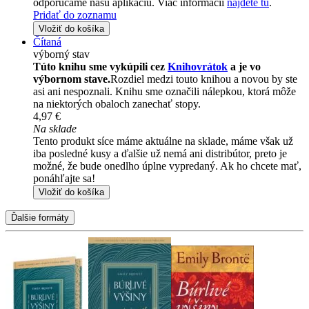
odporúčame našu aplikáciu. Viac informácii
nájdete tu
.
Pridať do zoznamu
Vložiť do košíka
Čítaná
výborný stav
Túto knihu sme vykúpili cez
Knihovrátok
a je vo
výbornom stave.
Rozdiel medzi touto knihou a novou by ste
asi ani nespoznali. Knihu sme označili nálepkou, ktorá môže
na niektorých obaloch zanechať stopy.
4,97 €
Na sklade
Tento produkt síce máme aktuálne na sklade, máme však už
iba posledné kusy a ďalšie už nemá ani distribútor, preto je
možné, že bude onedlho úplne vypredaný. Ak ho chcete mať,
ponáhľajte sa!
Vložiť do košíka
Ďalšie formáty