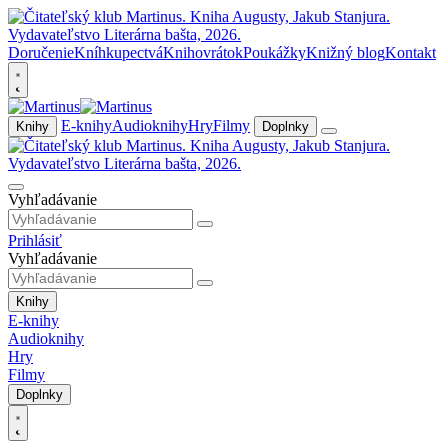
Doručenie
Kníhkupectvá
Knihovrátok
Poukážky
Knižný blog
Kontakt
E-knihy
Audioknihy
Hry
Filmy
Knihy
Doplnky
Vyhľadávanie
Prihlásiť
Vyhľadávanie
Knihy
E-knihy
Audioknihy
Hry
Filmy
Doplnky