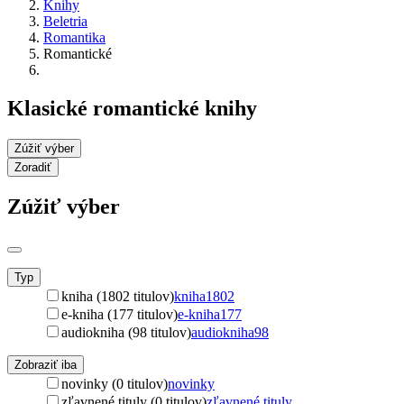
Knihy
Beletria
Romantika
Romantické
Klasické romantické knihy
Zúžiť výber
Zoradiť
Zúžiť výber
Typ
kniha (1802 titulov)
kniha
1802
e-kniha (177 titulov)
e-kniha
177
audiokniha (98 titulov)
audiokniha
98
Zobraziť iba
novinky (0 titulov)
novinky
zľavnené tituly (0 titulov)
zľavnené tituly