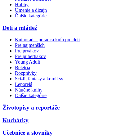
Hobby
Umenie a dizajn
Ďalšie kategórie
Deti a mládež
Knihorad – poradca kníh pre deti
Pre najmenších
Pre prvákov
Pre pubertiakov
Young Adult
Beletria
Rozprávky
Sci-fi, fantasy a komiksy
Leporelá
Náučné knihy
Ďalšie kategórie
Životopisy a reportáže
Kuchárky
Učebnice a slovníky