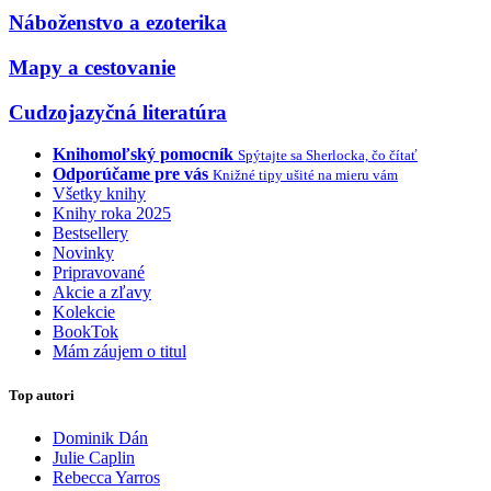
Náboženstvo a ezoterika
Mapy a cestovanie
Cudzojazyčná literatúra
Knihomoľský pomocník
Spýtajte sa Sherlocka, čo čítať
Odporúčame pre vás
Knižné tipy ušité na mieru vám
Všetky knihy
Knihy roka 2025
Bestsellery
Novinky
Pripravované
Akcie a zľavy
Kolekcie
BookTok
Mám záujem o titul
Top autori
Dominik Dán
Julie Caplin
Rebecca Yarros