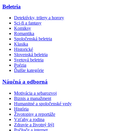
Beletria
Detektívky, trilery a horory
Sci-fi a fantasy
Komiksy
Romantika
Spoločenská beletria
Klasika
Historické
Slovenská beletria
Svetová beletria
Poézia
Ďalšie kategórie
Náučná a odborná
Motivácia a sebarozvoj
Biznis a manažment
Humanitné a spoločenské vedy
História
Životopisy a reportáže
Vzťahy a rodina
Zdravie a životný štýl
Počítače a internet