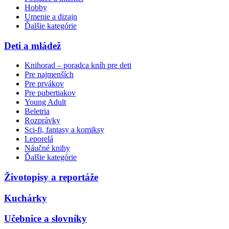
Hobby
Umenie a dizajn
Ďalšie kategórie
Deti a mládež
Knihorad – poradca kníh pre deti
Pre najmenších
Pre prvákov
Pre pubertiakov
Young Adult
Beletria
Rozprávky
Sci-fi, fantasy a komiksy
Leporelá
Náučné knihy
Ďalšie kategórie
Životopisy a reportáže
Kuchárky
Učebnice a slovníky