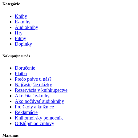
Kategórie
Knihy
E-knihy
Audioknihy
Hry
Filmy
Doplnky
Nakupujte u nás
Doručenie
Platba
Prečo práve u nás?
Najčastejšie otázky
Rezervácia v kníhkupectve
Ako čítať e-knihy
Ako počúvať audioknihy
Pre školy a knižnice
Reklamácie
Knihomoľský pomocník
Odstúpiť od zmluvy
Martinus