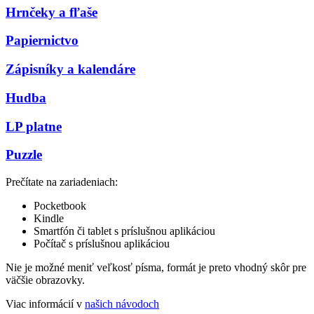
Hrnčeky a fľaše
Papiernictvo
Zápisníky a kalendáre
Hudba
LP platne
Puzzle
Prečítate na zariadeniach:
Pocketbook
Kindle
Smartfón či tablet s príslušnou aplikáciou
Počítač s príslušnou aplikáciou
Nie je možné meniť veľkosť písma, formát je preto vhodný skôr pre
väčšie obrazovky.
Viac informácií v
našich návodoch