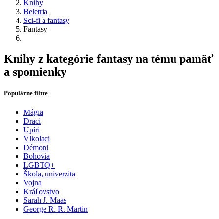
Knihy
Beletria
Sci-fi a fantasy
Fantasy
Knihy z kategórie fantasy na tému pamäť
a spomienky
Populárne filtre
Mágia
Draci
Upíri
Vlkolaci
Démoni
Bohovia
LGBTQ+
Škola, univerzita
Vojna
Kráľovstvo
Sarah J. Maas
George R. R. Martin