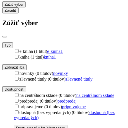
Zúžiť výber
Zoradiť
Zúžiť výber
Typ
e-kniha (1 titul)
e-kniha
1
kniha (1 titul)
kniha
1
Zobraziť iba
novinky (0 titulov)
novinky
zľavnené tituly (0 titulov)
zľavnené tituly
Dostupnosť
na centrálnom sklade (0 titulov)
na centrálnom sklade
predpredaj (0 titulov)
predpredaj
pripravujeme (0 titulov)
pripravujeme
dostupná (bez vypredaných) (0 titulov)
dostupná (bez
vypredaných)