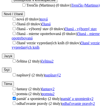
Dostupnosť v kníhkupectve
Trenčín (Martinus) (0 titulov)
Trenčín (Martinus)
Nové / čítané
nová (0 titulov)
nová
čítaná (0 titulov)
čítaná
čítaná - výborný stav (0 titulov)
čítaná - výborný stav
čítaná - mierne opotrebovaná (0 titulov)
čítaná - mierne
opotrebovaná
čítané verzie vypredaných kníh (0 titulov)
čítané verzie
vypredaných kníh
Jazyk
čeština (2 tituly)
čeština
2
Štýl
napínavý (2 tituly)
napínavý
2
Téma
fantasy (2 tituly)
fantasy
2
pomsta (2 tituly)
pomsta
2
pamäť a spomienky (2 tituly)
pamäť a spomienky
2
odhaľovanie pravdy (2 tituly)
odhaľovanie pravdy
2