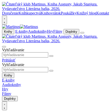
Doručenie
Kníhkupectvá
Knihovrátok
Poukážky
Knižný blog
Kontakt
E-knihy
Audioknihy
Hry
Filmy
Knihy
Doplnky
Vyhľadávanie
Prihlásiť
Vyhľadávanie
Knihy
E-knihy
Audioknihy
Hry
Filmy
Doplnky