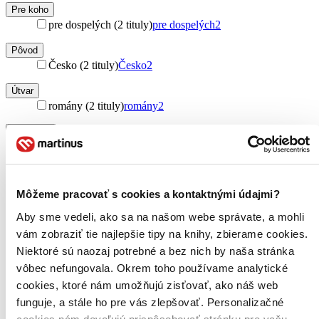
Pre koho
pre dospelých (2 tituly)
pre dospelých
2
Pôvod
Česko (2 tituly)
Česko
2
Útvar
romány (2 tituly)
romány
2
Podžáner
dark fantasy (2 tituly)
dark fantasy
2
Autor
Jiří Dittrich (2 tituly)
Jiří Dittrich
2
Môžeme pracovať s cookies a kontaktnými údajmi?
Vydavateľstvo
Aby sme vedeli, ako sa na našom webe správate, a mohli
Epocha (2 tituly)
Epocha
2
vám zobraziť tie najlepšie tipy na knihy, zbierame cookies.
Niektoré sú naozaj potrebné a bez nich by naša stránka
Väzba
vôbec nefungovala. Okrem toho používame analytické
pevná väzba (1 titul)
pevná väzba
1
cookies, ktoré nám umožňujú zisťovať, ako náš web
Formát
funguje, a stále ho pre vás zlepšovať. Personalizačné
E-kniha: PDF (1 titul)
E-kniha: PDF
1