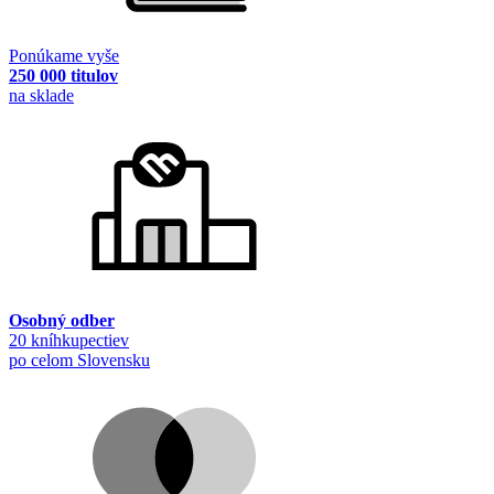
Ponúkame vyše
250 000 titulov
na sklade
Osobný odber
20 kníhkupectiev
po celom Slovensku