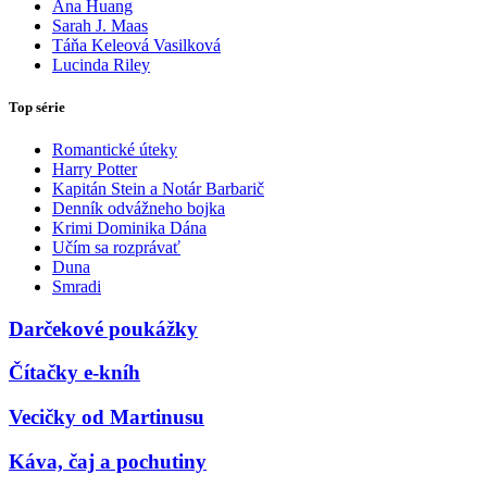
Ana Huang
Sarah J. Maas
Táňa Keleová Vasilková
Lucinda Riley
Top série
Romantické úteky
Harry Potter
Kapitán Stein a Notár Barbarič
Denník odvážneho bojka
Krimi Dominika Dána
Učím sa rozprávať
Duna
Smradi
Darčekové poukážky
Čítačky e-kníh
Vecičky od Martinusu
Káva, čaj a pochutiny