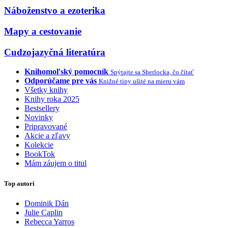
Náboženstvo a ezoterika
Mapy a cestovanie
Cudzojazyčná literatúra
Knihomoľský pomocník
Spýtajte sa Sherlocka, čo čítať
Odporúčame pre vás
Knižné tipy ušité na mieru vám
Všetky knihy
Knihy roka 2025
Bestsellery
Novinky
Pripravované
Akcie a zľavy
Kolekcie
BookTok
Mám záujem o titul
Top autori
Dominik Dán
Julie Caplin
Rebecca Yarros