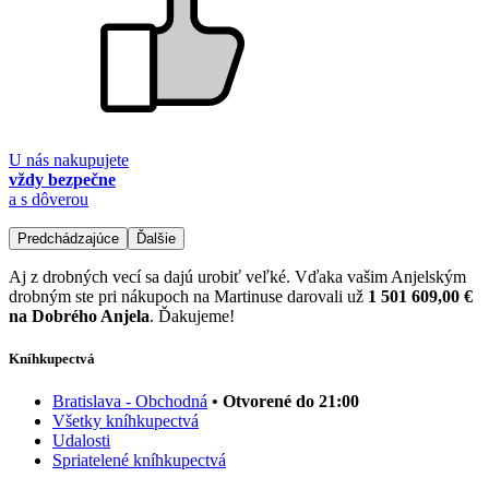
U nás nakupujete
vždy bezpečne
a s dôverou
Predchádzajúce
Ďalšie
Aj z drobných vecí sa dajú urobiť veľké. Vďaka vašim Anjelským
drobným ste pri nákupoch na Martinuse darovali už
1 501 609,00 €
na Dobrého Anjela
. Ďakujeme!
Kníhkupectvá
Bratislava - Obchodná
• Otvorené do 21:00
Všetky kníhkupectvá
Udalosti
Spriatelené kníhkupectvá