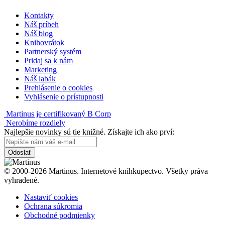
Kontakty
Náš príbeh
Náš blog
Knihovrátok
Partnerský systém
Pridaj sa k nám
Marketing
Náš labák
Prehlásenie o cookies
Vyhlásenie o prístupnosti
Martinus je certifikovaný B Corp
Nerobíme rozdiely
Najlepšie novinky sú tie knižné. Získajte ich ako prví:
Odoslať
© 2000-2026 Martinus. Internetové kníhkupectvo. Všetky práva
vyhradené.
Nastaviť cookies
Ochrana súkromia
Obchodné podmienky