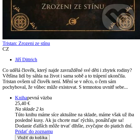
Tristan: Zrozeni ze stínu
CZ
Jiří Dittrich
Co udělá člověk, který najde zavražděné své děti i zbytek rodiny?
Většina lidí by sáhla na život i sama sobě a to trápení ukončila.
Tristan ovšem už člověk není. Mění se v něco, o čem sám
pochyboval, že vůbec může existovat. S temnotou uvnitř sebe...
Kniha
pevná väzba
25,40 €
Na sklade 2 ks
Túto knihu máme síce aktuálne na sklade, máme však už iba
posledné kusy. Ak ju chcete mať rýchlo, ponáhľajte sa!
Dodanie ďalších môže trvať dlhšie, zvyčajne do piatich dní.
Pridať do zoznamu
Vložiť do košíka