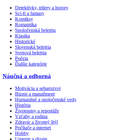
Detektívky, trilery a horory
Sci-fi a fantasy
Komiksy
Romantika
Spoločenská beletria
Klasika
Historické
Slovenská beletria
Svetová beletria
Poézia
Ďalšie kategórie
Náučná a odborná
Motivácia a sebarozvoj
Biznis a manažment
Humanitné a spoločenské vedy
História
Životopisy a reportáže
Vzťahy a rodina
Zdravie a životný štýl
Počítače a internet
Hobby
Umenie a dizajn