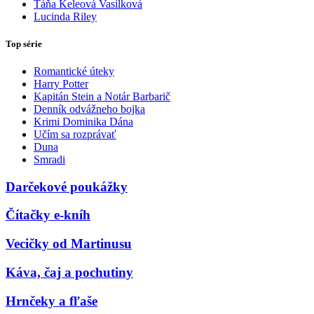
Táňa Keleová Vasilková
Lucinda Riley
Top série
Romantické úteky
Harry Potter
Kapitán Stein a Notár Barbarič
Denník odvážneho bojka
Krimi Dominika Dána
Učím sa rozprávať
Duna
Smradi
Darčekové poukážky
Čítačky e-kníh
Vecičky od Martinusu
Káva, čaj a pochutiny
Hrnčeky a fľaše