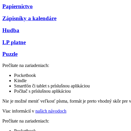
Papiernictvo
Zápisníky a kalendáre
Hudba
LP platne
Puzzle
Prečítate na zariadeniach:
Pocketbook
Kindle
Smartfón či tablet s príslušnou aplikáciou
Počítač s príslušnou aplikáciou
Nie je možné meniť veľkosť písma, formát je preto vhodný skôr pre 
Viac informácií v
našich návodoch
Prečítate na zariadeniach:
Pocketbook