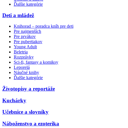
Ďalšie kategórie
Deti a mládež
Knihorad – poradca kníh pre deti
Pre najmenších
Pre prvákov
Pre pubertiakov
Young Adult
Beletria
Rozprávky
Sci-fi, fantasy a komiksy
Leporelá
Náučné knihy
Ďalšie kategórie
Životopisy a reportáže
Kuchárky
Učebnice a slovníky
Náboženstvo a ezoterika