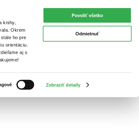
Povoliť všetko
a knihy,
ovala. Okrem
Odmietnuť
stále ho pre
u orientáciu.
dieľame aj s
Ďakujeme!
ngové
Zobraziť detaily