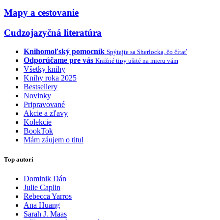
Mapy a cestovanie
Cudzojazyčná literatúra
Knihomoľský pomocník
Spýtajte sa Sherlocka, čo čítať
Odporúčame pre vás
Knižné tipy ušité na mieru vám
Všetky knihy
Knihy roka 2025
Bestsellery
Novinky
Pripravované
Akcie a zľavy
Kolekcie
BookTok
Mám záujem o titul
Top autori
Dominik Dán
Julie Caplin
Rebecca Yarros
Ana Huang
Sarah J. Maas