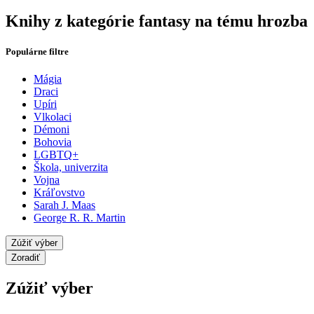
Knihy z kategórie fantasy na tému hrozba
Populárne filtre
Mágia
Draci
Upíri
Vlkolaci
Démoni
Bohovia
LGBTQ+
Škola, univerzita
Vojna
Kráľovstvo
Sarah J. Maas
George R. R. Martin
Zúžiť výber
Zoradiť
Zúžiť výber