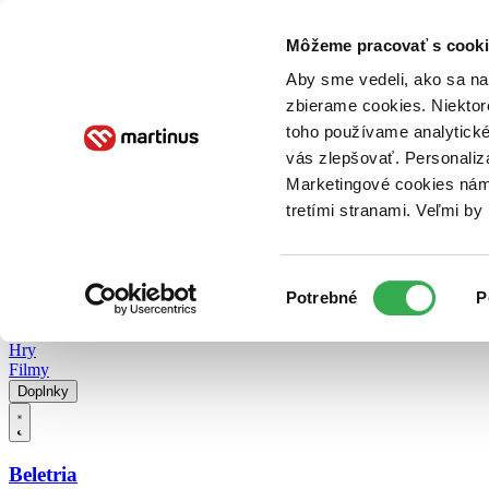
Doručenie
Kníhkupectvá
Knihovrátok
Poukážky
Knižný blog
Kontakt
Môžeme pracovať s cooki
Aby sme vedeli, ako sa na 
zbierame cookies. Niektor
E-knihy
Audioknihy
Hry
Filmy
Knihy
Doplnky
toho používame analytické
vás zlepšovať. Personaliz
Vyhľadávanie
Marketingové cookies nám 
tretími stranami. Veľmi b
Prihlásiť
Vyhľadávanie
Výber
Knihy
Potrebné
P
súhlasu
E-knihy
Audioknihy
Hry
Filmy
Doplnky
Beletria