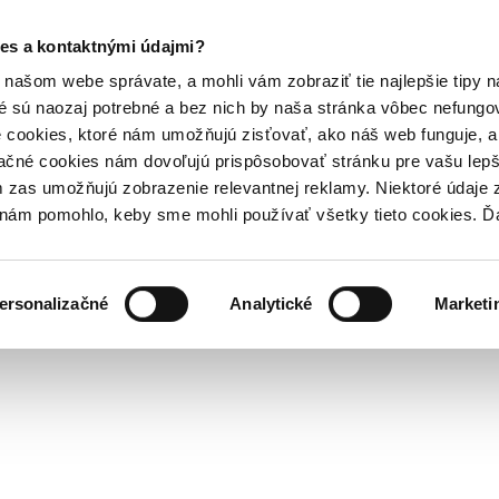
es a kontaktnými údajmi?
našom webe správate, a mohli vám zobraziť tie najlepšie tipy n
é sú naozaj potrebné a bez nich by naša stránka vôbec nefung
 cookies, ktoré nám umožňujú zisťovať, ako náš web funguje, a 
ačné cookies nám dovoľujú prispôsobovať stránku pre vašu lepši
zas umožňujú zobrazenie relevantnej reklamy. Niektoré údaje z
y nám pomohlo, keby sme mohli používať všetky tieto cookies. 
ersonalizačné
Analytické
Marketi