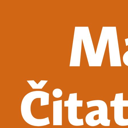
Detektívky, trilery a horory
Sci-fi a fantasy
Komiksy
Romantika
Spoločenská beletria
Klasika
Historické
Slovenská beletria
Svetová beletria
Poézia
Ďalšie kategórie
Náučná a odborná
Motivácia a sebarozvoj
Biznis a manažment
Humanitné a spoločenské vedy
História
Životopisy a reportáže
Vzťahy a rodina
Zdravie a životný štýl
Počítače a internet
Hobby
Umenie a dizajn