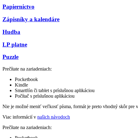
Papiernictvo
Zápisníky a kalendáre
Hudba
LP platne
Puzzle
Prečítate na zariadeniach:
Pocketbook
Kindle
Smartfón či tablet s príslušnou aplikáciou
Počítač s príslušnou aplikáciou
Nie je možné meniť veľkosť písma, formát je preto vhodný skôr pre 
Viac informácií v
našich návodoch
Prečítate na zariadeniach:
Pocketbook