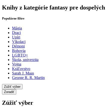
Knihy z kategórie fantasy pre dospelých
Populárne filtre
Mágia
Draci
Upíri
Vlkolaci
Démoni
Bohovia
LGBTQ+
Škola, univerzita
Vojna
Kráľovstvo
Sarah J. Maas
George R. R. Martin
Zúžiť výber
Zoradiť
Zúžiť výber