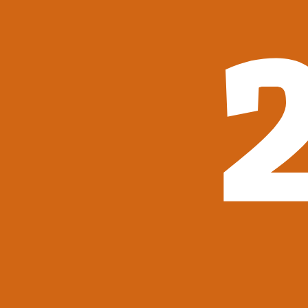
Ďalšie kategórie
Deti a mládež
Knihorad – poradca kníh pre deti
Pre najmenších
Pre prvákov
Pre pubertiakov
Young Adult
Beletria
Rozprávky
Sci-fi, fantasy a komiksy
Leporelá
Náučné knihy
Ďalšie kategórie
Životopisy a reportáže
Kuchárky
Učebnice a slovníky
Náboženstvo a ezoterika