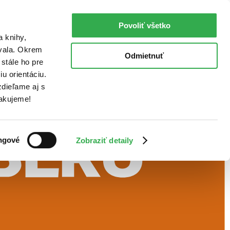
Povoliť všetko
a knihy,
ovala. Okrem
Odmietnuť
stále ho pre
u orientáciu.
dieľame aj s
Ďakujeme!
ngové
Zobraziť detaily