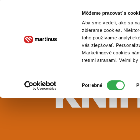
Doručenie
Kníhkupectvá
Knihovrátok
Poukážky
Knižný blog
Kontakt
Môžeme pracovať s cooki
Aby sme vedeli, ako sa na 
zbierame cookies. Niektor
E-knihy
Audioknihy
Hry
Filmy
Knihy
Doplnky
toho používame analytické
vás zlepšovať. Personaliz
Vyhľadávanie
Marketingové cookies nám 
tretími stranami. Veľmi b
Prihlásiť
Vyhľadávanie
Výber
Knihy
Potrebné
P
súhlasu
E-knihy
Audioknihy
Hry
Filmy
Doplnky
Beletria