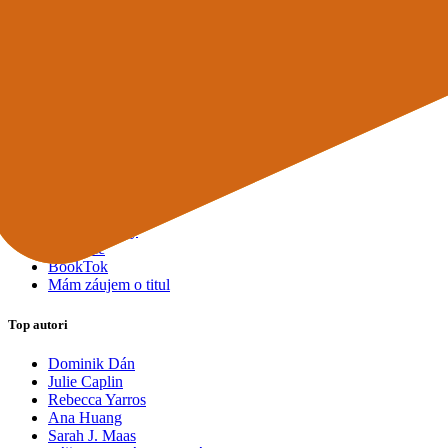
Mapy a cestovanie
Cudzojazyčná literatúra
Knihomoľský pomocník
Spýtajte sa Sherlocka, čo čítať
Odporúčame pre vás
Knižné tipy ušité na mieru vám
Všetky knihy
Knihy roka 2025
Bestsellery
Novinky
Pripravované
Akcie a zľavy
Kolekcie
BookTok
Mám záujem o titul
Top autori
Dominik Dán
Julie Caplin
Rebecca Yarros
Ana Huang
Sarah J. Maas