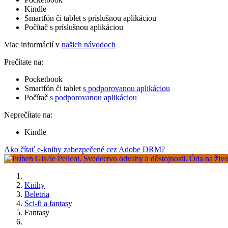
Kindle
Smartfón či tablet s príslušnou aplikáciou
Počítač s príslušnou aplikáciou
Viac informácií v
našich návodoch
Prečítate na:
Pocketbook
Smartfón či tablet
s podporovanou aplikáciou
Počítač
s podporovanou aplikáciou
Neprečítate na:
Kindle
Ako čítať e-knihy zabezpečené cez Adobe DRM?
Knihy
Beletria
Sci-fi a fantasy
Fantasy