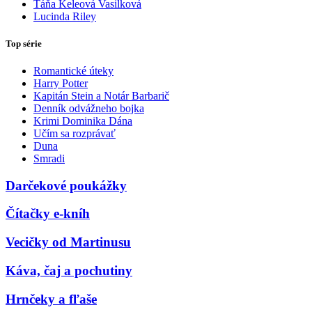
Táňa Keleová Vasilková
Lucinda Riley
Top série
Romantické úteky
Harry Potter
Kapitán Stein a Notár Barbarič
Denník odvážneho bojka
Krimi Dominika Dána
Učím sa rozprávať
Duna
Smradi
Darčekové poukážky
Čítačky e-kníh
Vecičky od Martinusu
Káva, čaj a pochutiny
Hrnčeky a fľaše