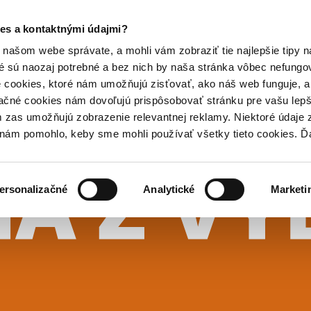
es a kontaktnými údajmi?
našom webe správate, a mohli vám zobraziť tie najlepšie tipy n
é sú naozaj potrebné a bez nich by naša stránka vôbec nefung
 cookies, ktoré nám umožňujú zisťovať, ako náš web funguje, a 
ačné cookies nám dovoľujú prispôsobovať stránku pre vašu lepši
zas umožňujú zobrazenie relevantnej reklamy. Niektoré údaje z
y nám pomohlo, keby sme mohli používať všetky tieto cookies. 
ersonalizačné
Analytické
Marketi