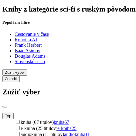
Knihy z kategórie sci-fi s ruským pôvodom
Populárne filtre
Cestovanie v čase
Roboti a AI
Frank Herbert
Isaac Asimov
Douglas Adams
Slovenské sci-fi
Zúžiť výber
Zoradiť
Zúžiť výber
Typ
kniha (67 titulov)
kniha
67
e-kniha (25 titulov)
e-kniha
25
audiokniha (11 titulov)
audiokniha
11