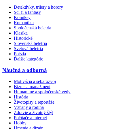
Detektívky, trilery a horory
Sci-fi a fantasy
Komiksy
Romantika
Spoločenská beletria
Klasika
Historické
Slovenská beletria
Svetová beletria
Poézia
Ďalšie kategórie
Náučná a odborná
Motivácia a sebarozvoj
Biznis a manažment
Humanitné a spoločenské vedy
História
Životopisy a reportáže
Vzťahy a rodina
Zdravie a životný štýl
Počítače a internet
Hobby
Umenie a dizajn