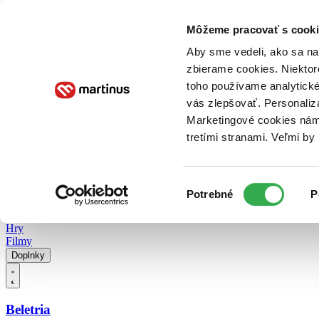
Doručenie
Kníhkupectvá
Knihovrátok
Poukážky
Knižný blog
Kontakt
Môžeme pracovať s cooki
Aby sme vedeli, ako sa na 
zbierame cookies. Niektor
E-knihy
Audioknihy
Hry
Filmy
Knihy
Doplnky
toho používame analytické
vás zlepšovať. Personaliz
Vyhľadávanie
Marketingové cookies nám 
tretími stranami. Veľmi b
Prihlásiť
Vyhľadávanie
Výber
Knihy
Potrebné
P
súhlasu
E-knihy
Audioknihy
Hry
Filmy
Doplnky
Beletria