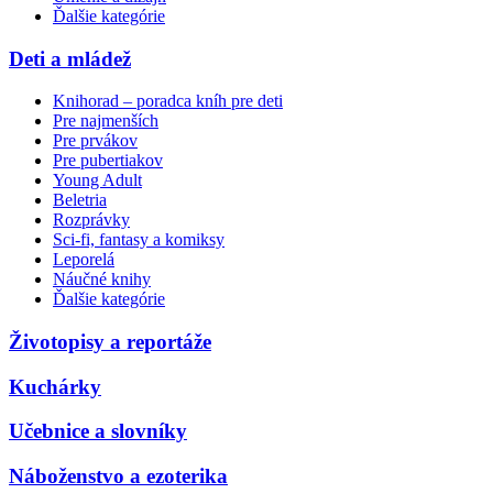
Ďalšie kategórie
Deti a mládež
Knihorad – poradca kníh pre deti
Pre najmenších
Pre prvákov
Pre pubertiakov
Young Adult
Beletria
Rozprávky
Sci-fi, fantasy a komiksy
Leporelá
Náučné knihy
Ďalšie kategórie
Životopisy a reportáže
Kuchárky
Učebnice a slovníky
Náboženstvo a ezoterika