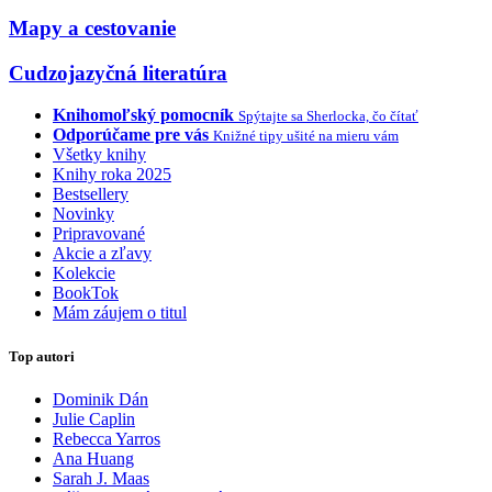
Mapy a cestovanie
Cudzojazyčná literatúra
Knihomoľský pomocník
Spýtajte sa Sherlocka, čo čítať
Odporúčame pre vás
Knižné tipy ušité na mieru vám
Všetky knihy
Knihy roka 2025
Bestsellery
Novinky
Pripravované
Akcie a zľavy
Kolekcie
BookTok
Mám záujem o titul
Top autori
Dominik Dán
Julie Caplin
Rebecca Yarros
Ana Huang
Sarah J. Maas