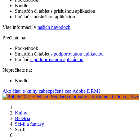
Kindle
Smartfón či tablet s príslušnou aplikáciou
Počítač s príslušnou aplikáciou
Viac informácií v
našich návodoch
Prečítate na:
Pocketbook
Smartfón či tablet
s podporovanou aplikáciou
Počítač
s podporovanou aplikáciou
Neprečítate na:
Kindle
Ako čítať e-knihy zabezpečené cez Adobe DRM?
Knihy
Beletria
Sci-fi a fantasy
Sci-fi