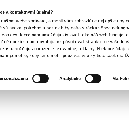
es a kontaktnými údajmi?
našom webe správate, a mohli vám zobraziť tie najlepšie tipy n
é sú naozaj potrebné a bez nich by naša stránka vôbec nefung
 cookies, ktoré nám umožňujú zisťovať, ako náš web funguje, a 
ačné cookies nám dovoľujú prispôsobovať stránku pre vašu lepši
zas umožňujú zobrazenie relevantnej reklamy. Niektoré údaje z
y nám pomohlo, keby sme mohli používať všetky tieto cookies. 
ersonalizačné
Analytické
Marketi