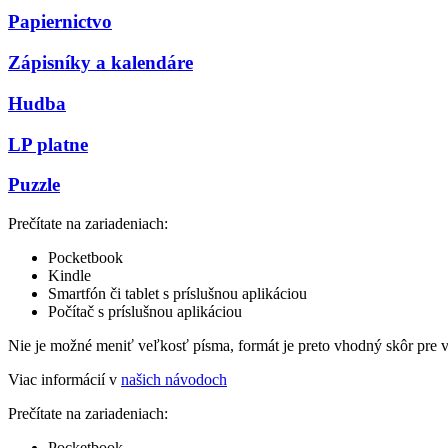
Papiernictvo
Zápisníky a kalendáre
Hudba
LP platne
Puzzle
Prečítate na zariadeniach:
Pocketbook
Kindle
Smartfón či tablet s príslušnou aplikáciou
Počítač s príslušnou aplikáciou
Nie je možné meniť veľkosť písma, formát je preto vhodný skôr pre 
Viac informácií v
našich návodoch
Prečítate na zariadeniach:
Pocketbook