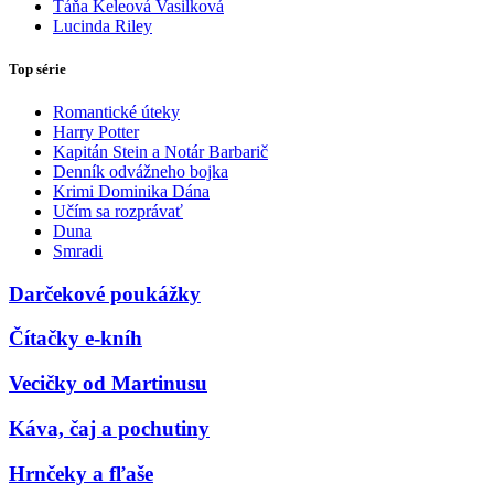
Táňa Keleová Vasilková
Lucinda Riley
Top série
Romantické úteky
Harry Potter
Kapitán Stein a Notár Barbarič
Denník odvážneho bojka
Krimi Dominika Dána
Učím sa rozprávať
Duna
Smradi
Darčekové poukážky
Čítačky e-kníh
Vecičky od Martinusu
Káva, čaj a pochutiny
Hrnčeky a fľaše