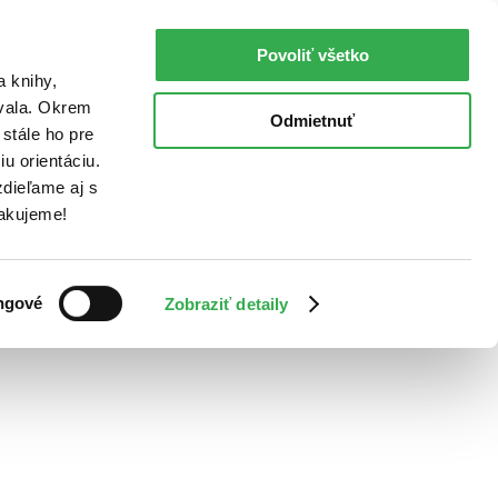
Povoliť všetko
a knihy,
ovala. Okrem
Odmietnuť
stále ho pre
u orientáciu.
dieľame aj s
Ďakujeme!
ngové
Zobraziť detaily