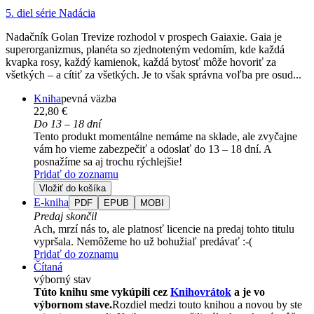
5. diel série
Nadácia
Nadačník Golan Trevize rozhodol v prospech Gaiaxie. Gaia je
superorganizmus, planéta so zjednoteným vedomím, kde každá
kvapka rosy, každý kamienok, každá bytosť môže hovoriť za
všetkých – a cítiť za všetkých. Je to však správna voľba pre osud...
Kniha
pevná väzba
22,80 €
Do 13 – 18 dní
Tento produkt momentálne nemáme na sklade, ale zvyčajne
vám ho vieme zabezpečiť a odoslať do 13 – 18 dní. A
posnažíme sa aj trochu rýchlejšie!
Pridať do zoznamu
Vložiť do košíka
E-kniha
PDF
EPUB
MOBI
Predaj skončil
Ach, mrzí nás to, ale platnosť licencie na predaj tohto titulu
vypršala. Nemôžeme ho už bohužiaľ predávať :-(
Pridať do zoznamu
Čítaná
výborný stav
Túto knihu sme vykúpili cez
Knihovrátok
a je vo
výbornom stave.
Rozdiel medzi touto knihou a novou by ste