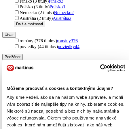
Fínsko (3 tituly)
Fínsko
3
Poľsko (3 tituly)
Poľsko
3
Nemecko (2 tituly)
Nemecko
2
Austrália (2 tituly)
Austrália
2
Ďalšie možnosti
Útvar
romány (376 titulov)
romány
376
poviedky (44 titulov)
poviedky
44
Podžáner
sci-fi (276 titulov)
sci-fi
276
fantasy (217 titulov)
fantasy
217
dystopický (99 titulov)
dystopický
99
horory (94 titulov)
horory
94
soft sci-fi (92 titulov)
soft sci-fi
92
Môžeme pracovať s cookies a kontaktnými údajmi?
mágia a meč (12 titulov)
mágia a meč
12
Aby sme vedeli, ako sa na našom webe správate, a mohli
hard sci-fi (12 titulov)
hard sci-fi
12
high fantasy (9 titulov)
high fantasy
9
vám zobraziť tie najlepšie tipy na knihy, zbierame cookies.
Ďalšie možnosti
Niektoré sú naozaj potrebné a bez nich by naša stránka
vôbec nefungovala. Okrem toho používame analytické
Autor
cookies, ktoré nám umožňujú zisťovať, ako náš web
Jules Verne (124 titulov)
Jules Verne
124