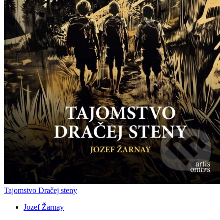
Tajomstvo Dračej steny
Jozef Žarnay