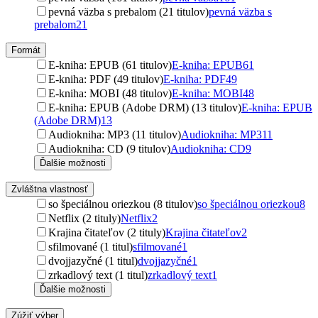
pevná väzba s prebalom (21 titulov)
pevná väzba s
prebalom
21
Formát
E-kniha: EPUB (61 titulov)
E-kniha: EPUB
61
E-kniha: PDF (49 titulov)
E-kniha: PDF
49
E-kniha: MOBI (48 titulov)
E-kniha: MOBI
48
E-kniha: EPUB (Adobe DRM) (13 titulov)
E-kniha: EPUB
(Adobe DRM)
13
Audiokniha: MP3 (11 titulov)
Audiokniha: MP3
11
Audiokniha: CD (9 titulov)
Audiokniha: CD
9
Ďalšie možnosti
Zvláštna vlastnosť
so špeciálnou oriezkou (8 titulov)
so špeciálnou oriezkou
8
Netflix (2 tituly)
Netflix
2
Krajina čitateľov (2 tituly)
Krajina čitateľov
2
sfilmované (1 titul)
sfilmované
1
dvojjazyčné (1 titul)
dvojjazyčné
1
zrkadlový text (1 titul)
zrkadlový text
1
Ďalšie možnosti
Zúžiť výber