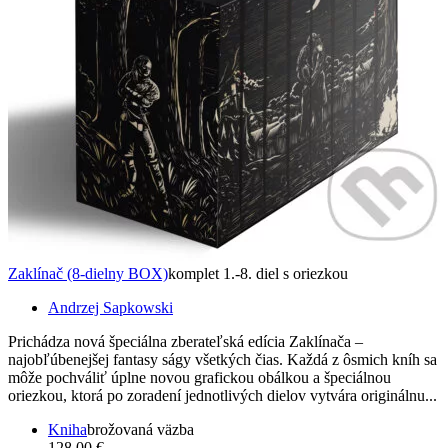
Zaklínač (8-dielny BOX)
komplet 1.-8. diel s oriezkou
Andrzej Sapkowski
Prichádza nová špeciálna zberateľská edícia Zaklínača –
najobľúbenejšej fantasy ságy všetkých čias. Každá z ôsmich kníh sa
môže pochváliť úplne novou grafickou obálkou a špeciálnou
oriezkou, ktorá po zoradení jednotlivých dielov vytvára originálnu...
Kniha
brožovaná väzba
128,00 €