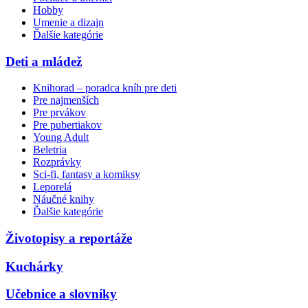
Hobby
Umenie a dizajn
Ďalšie kategórie
Deti a mládež
Knihorad – poradca kníh pre deti
Pre najmenších
Pre prvákov
Pre pubertiakov
Young Adult
Beletria
Rozprávky
Sci-fi, fantasy a komiksy
Leporelá
Náučné knihy
Ďalšie kategórie
Životopisy a reportáže
Kuchárky
Učebnice a slovníky