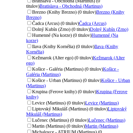
Bratislava - Obchodná (Martinus) (0
titulov)
Bratislava - Obchodná (Martinus)
Brezno (Knihy Brezno) (0 titulov)
Brezno (Knihy
Brezno)
Čadca (Arcus) (0 titulov)
Čadca (Arcus)
Dolný Kubín (Zrno) (0 titulov)
Dolný Kubín (Zrno)
Humenné (Na korze) (0 titulov)
Humenné (Na
korze)
Ilava (Knihy Kornélia) (0 titulov)
Ilava (Knihy
Kornélia)
Kežmarok (Alter ego) (0 titulov)
Kežmarok (Alter
ego)
Košice - Galéria (Martinus) (0 titulov)
Košice -
Galéria (Martinus)
Košice - Urban (Martinus) (0 titulov)
Košice - Urban
(Martinus)
Krupina (Ferove knihy) (0 titulov)
Krupina (Ferove
knihy)
Levice (Martinus) (0 titulov)
Levice (Martinus)
Liptovský Mikuláš (Martinus) (0 titulov)
Liptovský
Mikuláš (Martinus)
Lučenec (Martinus) (0 titulov)
Lučenec (Martinus)
Martin (Martinus) (0 titulov)
Martin (Martinus)
Michalovce - ATRIUM (Martinus) (0