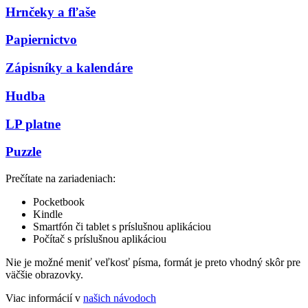
Hrnčeky a fľaše
Papiernictvo
Zápisníky a kalendáre
Hudba
LP platne
Puzzle
Prečítate na zariadeniach:
Pocketbook
Kindle
Smartfón či tablet s príslušnou aplikáciou
Počítač s príslušnou aplikáciou
Nie je možné meniť veľkosť písma, formát je preto vhodný skôr pre
väčšie obrazovky.
Viac informácií v
našich návodoch