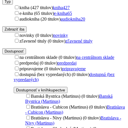
Typ
kniha (427 titulov)
kniha
427
e-kniha (65 titulov)
e-kniha
65
audiokniha (20 titulov)
audiokniha
20
Zobraziť iba
novinky (0 titulov)
novinky
zľavnené tituly (0 titulov)
zľavnené tituly
Dostupnosť
na centrálnom sklade (0 titulov)
na centrálnom sklade
predpredaj (0 titulov)
predpredaj
pripravujeme (0 titulov)
pripravujeme
dostupná (bez vypredaných) (0 titulov)
dostupná (bez
vypredaných)
Dostupnosť v kníhkupectve
Banská Bystrica (Martinus) (0 titulov)
Banská
Bystrica (Martinus)
Bratislava - Cubicon (Martinus) (0 titulov)
Bratislava
- Cubicon (Martinus)
Bratislava - Nivy (Martinus) (0 titulov)
Bratislava -
Nivy (Martinus)