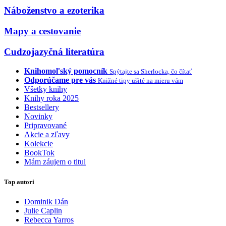
Náboženstvo a ezoterika
Mapy a cestovanie
Cudzojazyčná literatúra
Knihomoľský pomocník
Spýtajte sa Sherlocka, čo čítať
Odporúčame pre vás
Knižné tipy ušité na mieru vám
Všetky knihy
Knihy roka 2025
Bestsellery
Novinky
Pripravované
Akcie a zľavy
Kolekcie
BookTok
Mám záujem o titul
Top autori
Dominik Dán
Julie Caplin
Rebecca Yarros