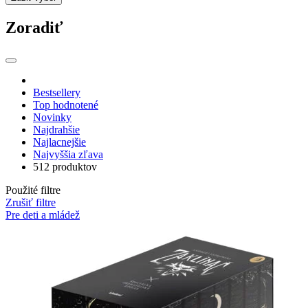
Zoradiť
Bestsellery
Top hodnotené
Novinky
Najdrahšie
Najlacnejšie
Najvyššia zľava
512 produktov
Použité filtre
Zrušiť filtre
Pre deti a mládež