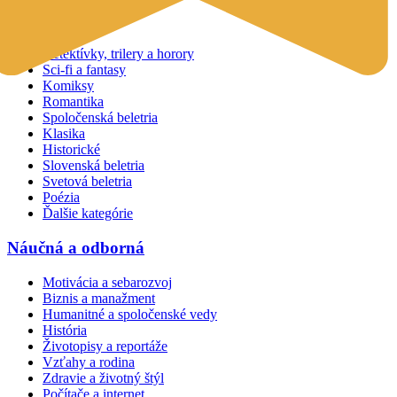
Beletria
Detektívky, trilery a horory
Sci-fi a fantasy
Komiksy
Romantika
Spoločenská beletria
Klasika
Historické
Slovenská beletria
Svetová beletria
Poézia
Ďalšie kategórie
Náučná a odborná
Motivácia a sebarozvoj
Biznis a manažment
Humanitné a spoločenské vedy
História
Životopisy a reportáže
Vzťahy a rodina
Zdravie a životný štýl
Počítače a internet