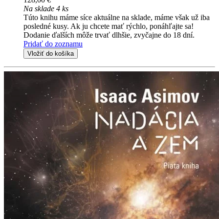
Na sklade 4 ks
Túto knihu máme síce aktuálne na sklade, máme však už iba
posledné kusy. Ak ju chcete mať rýchlo, ponáhľajte sa!
Dodanie ďalších môže trvať dlhšie, zvyčajne do 18 dní.
Pridať do zoznamu
Vložiť do košíka