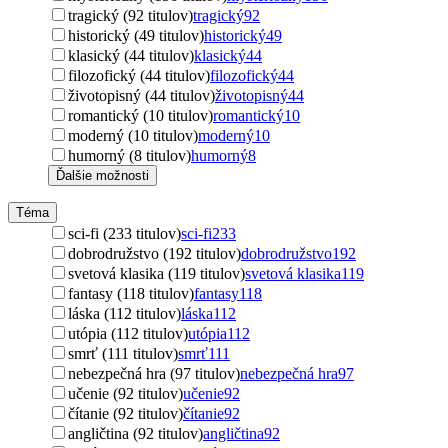
tragický (92 titulov)
tragický
92
historický (49 titulov)
historický
49
klasický (44 titulov)
klasický
44
filozofický (44 titulov)
filozofický
44
životopisný (44 titulov)
životopisný
44
romantický (10 titulov)
romantický
10
moderný (10 titulov)
moderný
10
humorný (8 titulov)
humorný
8
Ďalšie možnosti
Téma
sci-fi (233 titulov)
sci-fi
233
dobrodružstvo (192 titulov)
dobrodružstvo
192
svetová klasika (119 titulov)
svetová klasika
119
fantasy (118 titulov)
fantasy
118
láska (112 titulov)
láska
112
utópia (112 titulov)
utópia
112
smrť (111 titulov)
smrť
111
nebezpečná hra (97 titulov)
nebezpečná hra
97
učenie (92 titulov)
učenie
92
čítanie (92 titulov)
čítanie
92
angličtina (92 titulov)
angličtina
92