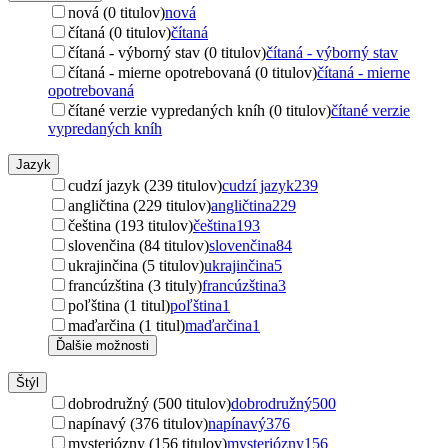
nová (0 titulov)
nová
čítaná (0 titulov)
čítaná
čítaná - výborný stav (0 titulov)
čítaná - výborný stav
čítaná - mierne opotrebovaná (0 titulov)
čítaná - mierne
opotrebovaná
čítané verzie vypredaných kníh (0 titulov)
čítané verzie
vypredaných kníh
Jazyk
cudzí jazyk (239 titulov)
cudzí jazyk
239
angličtina (229 titulov)
angličtina
229
čeština (193 titulov)
čeština
193
slovenčina (84 titulov)
slovenčina
84
ukrajinčina (5 titulov)
ukrajinčina
5
francúzština (3 tituly)
francúzština
3
poľština (1 titul)
poľština
1
maďarčina (1 titul)
maďarčina
1
Ďalšie možnosti
Štýl
dobrodružný (500 titulov)
dobrodružný
500
napínavý (376 titulov)
napínavý
376
mysteriózny (156 titulov)
mysteriózny
156