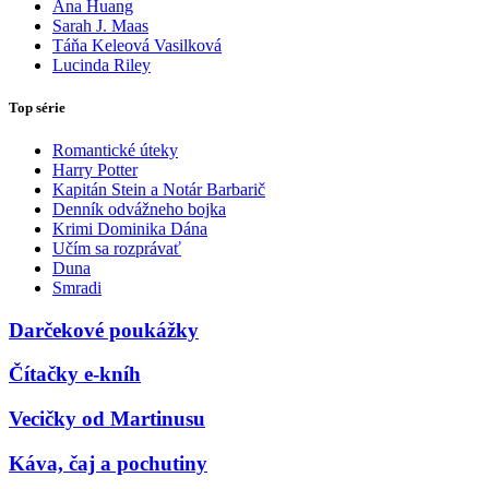
Ana Huang
Sarah J. Maas
Táňa Keleová Vasilková
Lucinda Riley
Top série
Romantické úteky
Harry Potter
Kapitán Stein a Notár Barbarič
Denník odvážneho bojka
Krimi Dominika Dána
Učím sa rozprávať
Duna
Smradi
Darčekové poukážky
Čítačky e-kníh
Vecičky od Martinusu
Káva, čaj a pochutiny