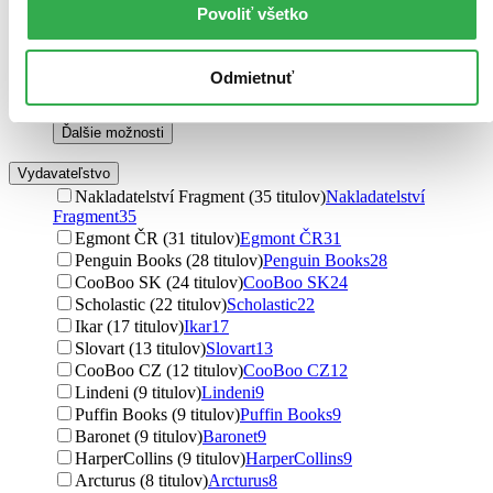
Andrzej Sapkowski (3 tituly)
Andrzej Sapkowski
3
Povoliť všetko
Emmi Itäranta (3 tituly)
Emmi Itäranta
3
Claudia Gray (3 tituly)
Claudia Gray
3
Lina Franková (3 tituly)
Lina Franková
3
Odmietnuť
Evan Currie (3 tituly)
Evan Currie
3
J. M. Troska (2 tituly)
J. M. Troska
2
Ďalšie možnosti
Vydavateľstvo
Nakladatelství Fragment (35 titulov)
Nakladatelství
Fragment
35
Egmont ČR (31 titulov)
Egmont ČR
31
Penguin Books (28 titulov)
Penguin Books
28
CooBoo SK (24 titulov)
CooBoo SK
24
Scholastic (22 titulov)
Scholastic
22
Ikar (17 titulov)
Ikar
17
Slovart (13 titulov)
Slovart
13
CooBoo CZ (12 titulov)
CooBoo CZ
12
Lindeni (9 titulov)
Lindeni
9
Puffin Books (9 titulov)
Puffin Books
9
Baronet (9 titulov)
Baronet
9
HarperCollins (9 titulov)
HarperCollins
9
Arcturus (8 titulov)
Arcturus
8