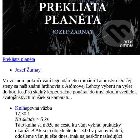
Prekliata planéta
Jozef Žarnay
Vo voľnom pokračovaní legendárneho románu Tajomstvo Dračej
steny sa naši známi hrdinovia z Atómovej Lehoty vyberú na výlet
do hôr. Keď sa skalný kopec začne ponárať do tmy, okrem svetielok
svätojánskych mušiek si kamaráti...
Kniha
pevná väzba
17,30 €
Na sklade > 5 ks
Táto kniha sa môže na cestu ku vám vybrať prakticky
okamžite! Ak si ju objednáte do 13:00 v pracovný deň,
odošleme vám ju ešte dnes, inak najneskôr nasledujúci