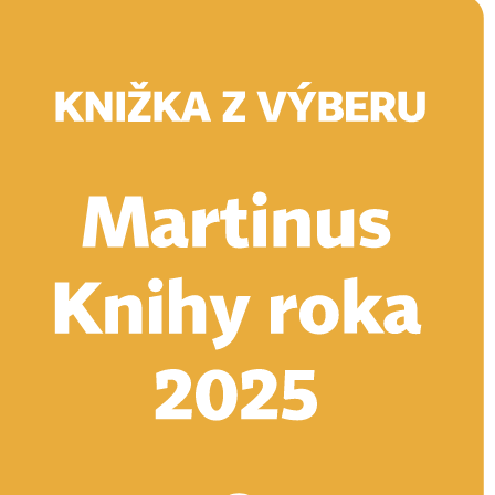
Doručenie
Kníhkupectvá
Knihovrátok
Poukážky
Knižný blog
Kontakt
E-knihy
Audioknihy
Hry
Filmy
Knihy
Doplnky
Vyhľadávanie
Prihlásiť
Vyhľadávanie
Knihy
E-knihy
Audioknihy
Hry
Filmy
Doplnky