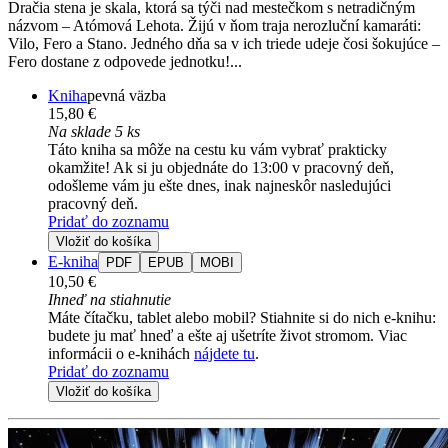
Dračia stena je skala, ktorá sa týči nad mestečkom s netradičným
názvom – Atómová Lehota. Žijú v ňom traja nerozluční kamaráti:
Vilo, Fero a Stano. Jedného dňa sa v ich triede udeje čosi šokujúce –
Fero dostane z odpovede jednotku!...
Kniha
pevná väzba
15,80 €
Na sklade 5 ks
Táto kniha sa môže na cestu ku vám vybrať prakticky
okamžite! Ak si ju objednáte do 13:00 v pracovný deň,
odošleme vám ju ešte dnes, inak najneskôr nasledujúci
pracovný deň.
Pridať do zoznamu
Vložiť do košíka
E-kniha
PDF
EPUB
MOBI
10,50 €
Ihneď na stiahnutie
Máte čítačku, tablet alebo mobil? Stiahnite si do nich e-knihu:
budete ju mať hneď a ešte aj ušetríte život stromom. Viac
informácii o e-knihách
nájdete tu
.
Pridať do zoznamu
Vložiť do košíka