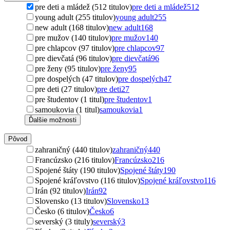
pre deti a mládež (512 titulov)
pre deti a mládež
512
young adult (255 titulov)
young adult
255
new adult (168 titulov)
new adult
168
pre mužov (140 titulov)
pre mužov
140
pre chlapcov (97 titulov)
pre chlapcov
97
pre dievčatá (96 titulov)
pre dievčatá
96
pre ženy (95 titulov)
pre ženy
95
pre dospelých (47 titulov)
pre dospelých
47
pre deti (27 titulov)
pre deti
27
pre študentov (1 titul)
pre študentov
1
samoukovia (1 titul)
samoukovia
1
Ďalšie možnosti
Pôvod
zahraničný (440 titulov)
zahraničný
440
Francúzsko (216 titulov)
Francúzsko
216
Spojené štáty (190 titulov)
Spojené štáty
190
Spojené kráľovstvo (116 titulov)
Spojené kráľovstvo
116
Irán (92 titulov)
Irán
92
Slovensko (13 titulov)
Slovensko
13
Česko (6 titulov)
Česko
6
severský (3 tituly)
severský
3