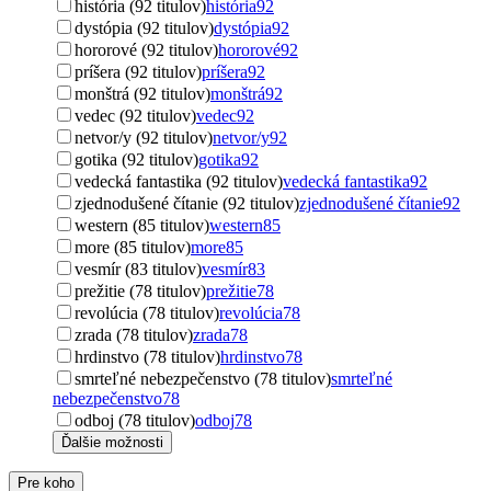
história (92 titulov)
história
92
dystópia (92 titulov)
dystópia
92
hororové (92 titulov)
hororové
92
príšera (92 titulov)
príšera
92
monštrá (92 titulov)
monštrá
92
vedec (92 titulov)
vedec
92
netvor/y (92 titulov)
netvor/y
92
gotika (92 titulov)
gotika
92
vedecká fantastika (92 titulov)
vedecká fantastika
92
zjednodušené čítanie (92 titulov)
zjednodušené čítanie
92
western (85 titulov)
western
85
more (85 titulov)
more
85
vesmír (83 titulov)
vesmír
83
prežitie (78 titulov)
prežitie
78
revolúcia (78 titulov)
revolúcia
78
zrada (78 titulov)
zrada
78
hrdinstvo (78 titulov)
hrdinstvo
78
smrteľné nebezpečenstvo (78 titulov)
smrteľné
nebezpečenstvo
78
odboj (78 titulov)
odboj
78
Ďalšie možnosti
Pre koho