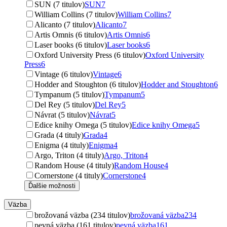
SUN (7 titulov)
SUN
7
William Collins (7 titulov)
William Collins
7
Alicanto (7 titulov)
Alicanto
7
Artis Omnis (6 titulov)
Artis Omnis
6
Laser books (6 titulov)
Laser books
6
Oxford University Press (6 titulov)
Oxford University
Press
6
Vintage (6 titulov)
Vintage
6
Hodder and Stoughton (6 titulov)
Hodder and Stoughton
6
Tympanum (5 titulov)
Tympanum
5
Del Rey (5 titulov)
Del Rey
5
Návrat (5 titulov)
Návrat
5
Edice knihy Omega (5 titulov)
Edice knihy Omega
5
Grada (4 tituly)
Grada
4
Enigma (4 tituly)
Enigma
4
Argo, Triton (4 tituly)
Argo, Triton
4
Random House (4 tituly)
Random House
4
Cornerstone (4 tituly)
Cornerstone
4
Ďalšie možnosti
Väzba
brožovaná väzba (234 titulov)
brožovaná väzba
234
pevná väzba (161 titulov)
pevná väzba
161