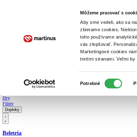
Doručenie
Kníhkupectvá
Knihovrátok
Poukážky
Knižný blog
Kontakt
Môžeme pracovať s cooki
Aby sme vedeli, ako sa na 
zbierame cookies. Niektor
E-knihy
Audioknihy
Hry
Filmy
Knihy
Doplnky
toho používame analytické
vás zlepšovať. Personaliz
Vyhľadávanie
Marketingové cookies nám 
tretími stranami. Veľmi b
Prihlásiť
Vyhľadávanie
Výber
Knihy
Potrebné
P
súhlasu
E-knihy
Audioknihy
Hry
Filmy
Doplnky
Beletria