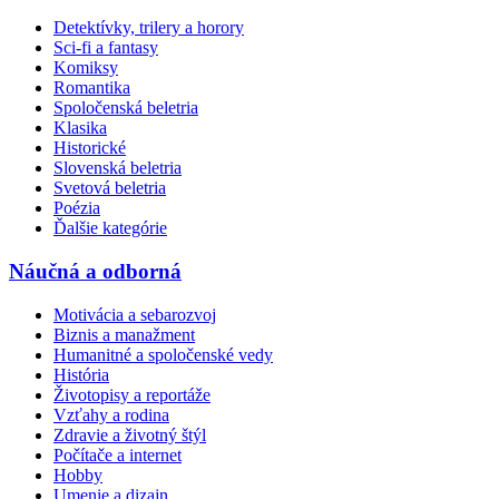
Detektívky, trilery a horory
Sci-fi a fantasy
Komiksy
Romantika
Spoločenská beletria
Klasika
Historické
Slovenská beletria
Svetová beletria
Poézia
Ďalšie kategórie
Náučná a odborná
Motivácia a sebarozvoj
Biznis a manažment
Humanitné a spoločenské vedy
História
Životopisy a reportáže
Vzťahy a rodina
Zdravie a životný štýl
Počítače a internet
Hobby
Umenie a dizajn