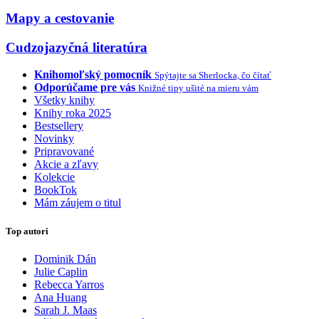
Mapy a cestovanie
Cudzojazyčná literatúra
Knihomoľský pomocník
Spýtajte sa Sherlocka, čo čítať
Odporúčame pre vás
Knižné tipy ušité na mieru vám
Všetky knihy
Knihy roka 2025
Bestsellery
Novinky
Pripravované
Akcie a zľavy
Kolekcie
BookTok
Mám záujem o titul
Top autori
Dominik Dán
Julie Caplin
Rebecca Yarros
Ana Huang
Sarah J. Maas