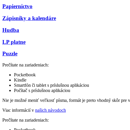
Papiernictvo
Zápisníky a kalendáre
Hudba
LP platne
Puzzle
Prečítate na zariadeniach:
Pocketbook
Kindle
Smartfón či tablet s príslušnou aplikáciou
Počítač s príslušnou aplikáciou
Nie je možné meniť veľkosť písma, formát je preto vhodný skôr pre 
Viac informácií v
našich návodoch
Prečítate na zariadeniach:
Pocketbook