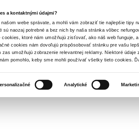
es a kontaktnými údajmi?
našom webe správate, a mohli vám zobraziť tie najlepšie tipy n
é sú naozaj potrebné a bez nich by naša stránka vôbec nefung
 cookies, ktoré nám umožňujú zisťovať, ako náš web funguje, a 
ačné cookies nám dovoľujú prispôsobovať stránku pre vašu lepši
zas umožňujú zobrazenie relevantnej reklamy. Niektoré údaje z
y nám pomohlo, keby sme mohli používať všetky tieto cookies. 
ersonalizačné
Analytické
Marketi