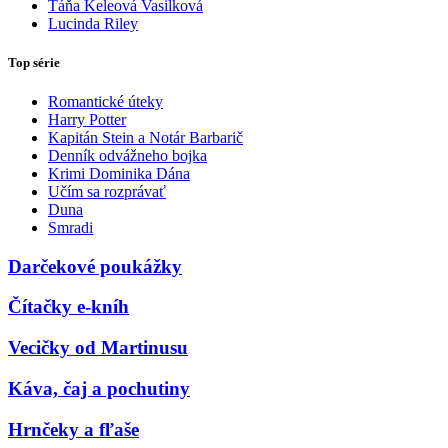
Táňa Keleová Vasilková
Lucinda Riley
Top série
Romantické úteky
Harry Potter
Kapitán Stein a Notár Barbarič
Denník odvážneho bojka
Krimi Dominika Dána
Učím sa rozprávať
Duna
Smradi
Darčekové poukážky
Čítačky e-kníh
Vecičky od Martinusu
Káva, čaj a pochutiny
Hrnčeky a fľaše