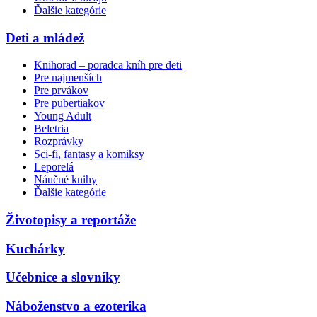
Ďalšie kategórie
Deti a mládež
Knihorad – poradca kníh pre deti
Pre najmenších
Pre prvákov
Pre pubertiakov
Young Adult
Beletria
Rozprávky
Sci-fi, fantasy a komiksy
Leporelá
Náučné knihy
Ďalšie kategórie
Životopisy a reportáže
Kuchárky
Učebnice a slovníky
Náboženstvo a ezoterika