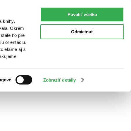
Povoliť všetko
a knihy,
ovala. Okrem
Odmietnuť
stále ho pre
u orientáciu.
dieľame aj s
Ďakujeme!
ngové
Zobraziť detaily