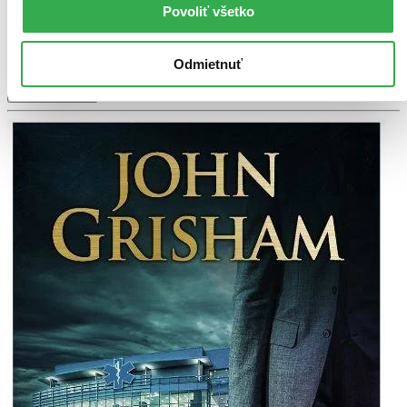
iba posledné kusy a ďalšie už nemá ani distribútor, preto je
Povoliť všetko
možné, že bude onedlho úplne vypredaný. Ak ho chcete mať,
ponáhľajte sa!
Vložiť do košíka
Odmietnuť
Ďalšie formáty