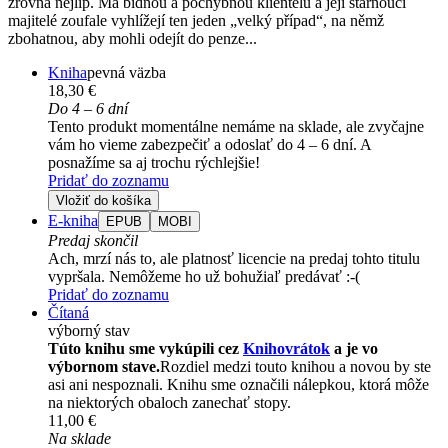
zrovna nejlíp. Má bídnou a pochybnou klientelu a její stárnoucí
majitelé zoufale vyhlížejí ten jeden „velký případ“, na němž
zbohatnou, aby mohli odejít do penze...
Kniha
pevná väzba
18,30 €
Do 4 – 6 dní
Tento produkt momentálne nemáme na sklade, ale zvyčajne
vám ho vieme zabezpečiť a odoslať do 4 – 6 dní. A
posnažíme sa aj trochu rýchlejšie!
Pridať do zoznamu
Vložiť do košíka
E-kniha
EPUB
MOBI
Predaj skončil
Ach, mrzí nás to, ale platnosť licencie na predaj tohto titulu
vypršala. Nemôžeme ho už bohužiaľ predávať :-(
Pridať do zoznamu
Čítaná
výborný stav
Túto knihu sme vykúpili cez
Knihovrátok
a je vo
výbornom stave.
Rozdiel medzi touto knihou a novou by ste
asi ani nespoznali. Knihu sme označili nálepkou, ktorá môže
na niektorých obaloch zanechať stopy.
11,00 €
Na sklade