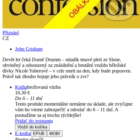
Přiznání
CZ
John Grisham
Devět let čeká Donté Drumm – mladík tmavé pleti ze Slone,
obviněný a odsouzený za znásilnění a brutální vraždu bělošské
dívky Nicole Yaberové – v cele smrti na den, kdy bude popraven.
Právě tak dlouho bojuje jeho právník o zvr?
Kniha
brožovaná väzba
16,30 €
Do 6 – 11 dní
Tento produkt momentálne nemáme na sklade, ale zvyčajne
vám ho vieme zabezpečiť a odoslať do 6 – 11 dní. A
posnažíme sa aj trochu rýchlejšie!
Pridať do zoznamu
Vložiť do košíka
E-kniha
EPUB
MOBI
Predaj skončil