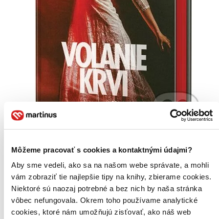
Môžeme pracovať s cookies a kontaktnými údajmi?
Volanie krvi
Aby sme vedeli, ako sa na našom webe správate, a mohli
Michala Ries
vám zobraziť tie najlepšie tipy na knihy, zbierame cookies.
Dávna kliatba jej chce vziať dcéru. Aby ju zachránila, musí
Niektoré sú naozaj potrebné a bez nich by naša stránka
prekonať hranice času a priestoru...
vôbec nefungovala. Okrem toho používame analytické
Kniha
pevná väzba
cookies, ktoré nám umožňujú zisťovať, ako náš web
14,20 €