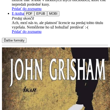
nepredali posledné kusy.
Pridať do zoznamu
E-kniha
PDF
EPUB
MOBI
Predaj skončil
Ach, mrzí nás to, ale platnosť licencie na predaj tohto titulu
vypršala. Nemôžeme ho už bohužiaľ predávať :-(
Pridať do zoznamu
Ďalšie formáty