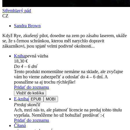
Střemhlavý pád
CZ
Sandra Brown
Když Rye, zkušený pilot, dosedne na zem po zásahu laserem, ukáže
se, že s černou schránkou, kterou měl narychlo dopravit
zákazníkovi, jsou spjaté velmi podivné okolnosti...
Kniha
pevná väzba
18,30 €
Do 4 – 6 dní
Tento produkt momentálne nemáme na sklade, ale zvyčajne
vám ho vieme zabezpečiť a odoslať do 4 – 6 dní. A
posnažíme sa aj trochu rýchlejšie!
Pridať do zoznamu
Vložiť do košíka
E-kniha
EPUB
MOBI
Predaj skončil
Ach, mrzí nás to, ale platnosť licencie na predaj tohto titulu
vypršala. Nemôžeme ho už bohužiaľ predávať :-(
Pridať do zoznamu
Čítaná