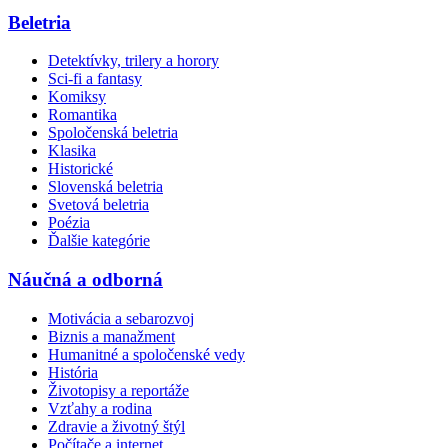
Beletria
Detektívky, trilery a horory
Sci-fi a fantasy
Komiksy
Romantika
Spoločenská beletria
Klasika
Historické
Slovenská beletria
Svetová beletria
Poézia
Ďalšie kategórie
Náučná a odborná
Motivácia a sebarozvoj
Biznis a manažment
Humanitné a spoločenské vedy
História
Životopisy a reportáže
Vzťahy a rodina
Zdravie a životný štýl
Počítače a internet