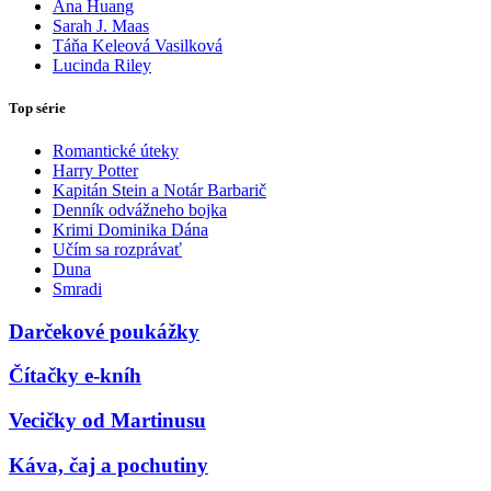
Ana Huang
Sarah J. Maas
Táňa Keleová Vasilková
Lucinda Riley
Top série
Romantické úteky
Harry Potter
Kapitán Stein a Notár Barbarič
Denník odvážneho bojka
Krimi Dominika Dána
Učím sa rozprávať
Duna
Smradi
Darčekové poukážky
Čítačky e-kníh
Vecičky od Martinusu
Káva, čaj a pochutiny