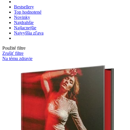
Bestsellery
Top hodnotené
Novinky
Najdrahšie
Najlacnejšie
Najvyššia zľava
Použité filtre
Zrušiť filtre
Na tému zdravie