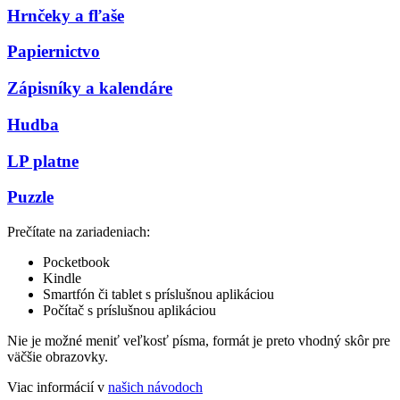
Hrnčeky a fľaše
Papiernictvo
Zápisníky a kalendáre
Hudba
LP platne
Puzzle
Prečítate na zariadeniach:
Pocketbook
Kindle
Smartfón či tablet s príslušnou aplikáciou
Počítač s príslušnou aplikáciou
Nie je možné meniť veľkosť písma, formát je preto vhodný skôr pre
väčšie obrazovky.
Viac informácií v
našich návodoch