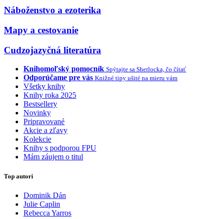
Náboženstvo a ezoterika
Mapy a cestovanie
Cudzojazyčná literatúra
Knihomoľský pomocník
Spýtajte sa Sherlocka, čo čítať
Odporúčame pre vás
Knižné tipy ušité na mieru vám
Všetky knihy
Knihy roka 2025
Bestsellery
Novinky
Pripravované
Akcie a zľavy
Kolekcie
Knihy s podporou FPU
Mám záujem o titul
Top autori
Dominik Dán
Julie Caplin
Rebecca Yarros