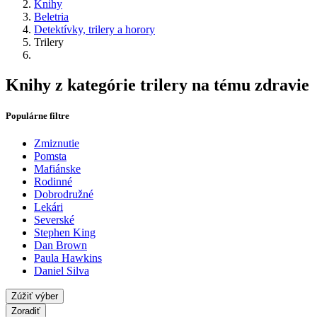
Knihy
Beletria
Detektívky, trilery a horory
Trilery
Knihy z kategórie trilery na tému zdravie
Populárne filtre
Zmiznutie
Pomsta
Mafiánske
Rodinné
Dobrodružné
Lekári
Severské
Stephen King
Dan Brown
Paula Hawkins
Daniel Silva
Zúžiť výber
Zoradiť