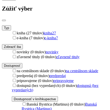
Zúžiť výber
Typ
kniha (27 titulov)
kniha
27
e-kniha (7 titulov)
e-kniha
7
Zobraziť iba
novinky (0 titulov)
novinky
zľavnené tituly (0 titulov)
zľavnené tituly
Dostupnosť
na centrálnom sklade (0 titulov)
na centrálnom sklade
predpredaj (0 titulov)
predpredaj
pripravujeme (0 titulov)
pripravujeme
dostupná (bez vypredaných) (0 titulov)
dostupná (bez
vypredaných)
Dostupnosť v kníhkupectve
Banská Bystrica (Martinus) (0 titulov)
Banská
Bystrica (Martinus)