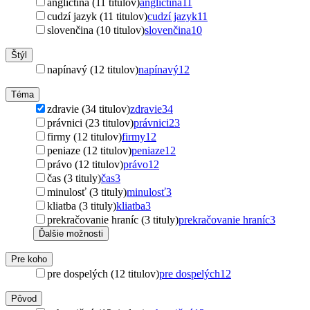
angličtina (11 titulov)
angličtina
11
cudzí jazyk (11 titulov)
cudzí jazyk
11
slovenčina (10 titulov)
slovenčina
10
Štýl
napínavý (12 titulov)
napínavý
12
Téma
zdravie (34 titulov)
zdravie
34
právnici (23 titulov)
právnici
23
firmy (12 titulov)
firmy
12
peniaze (12 titulov)
peniaze
12
právo (12 titulov)
právo
12
čas (3 tituly)
čas
3
minulosť (3 tituly)
minulosť
3
kliatba (3 tituly)
kliatba
3
prekračovanie hraníc (3 tituly)
prekračovanie hraníc
3
Ďalšie možnosti
Pre koho
pre dospelých (12 titulov)
pre dospelých
12
Pôvod