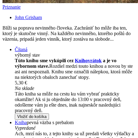
Priznanie
John Grisham
Blíži sa poprava nevinného človeka. Zachrániť ho môže iba ten,
ktorý je skutočne vinný. Na každého nevinného, ktorého pošlú do
väzenia, pripadá jeden vinník, ktorý zostáva na slobode...
Čítaná
výborný stav
Túto knihu sme vykúpili cez
Knihovrátok
a je vo
výbornom stave.
Rozdiel medzi touto knihou a novou by ste
asi ani nespoznali. Knihu sme označili nálepkou, ktorá môže
na niektorých obaloch zanechať stopy.
5,30 €
Na sklade
Táto kniha sa môže na cestu ku vám vybrať prakticky
okamžite! Ak si ju objednáte do 13:00 v pracovný deň,
odošleme vám ju ešte dnes, inak najneskôr nasledujúci
pracovný deň.
Vložiť do košíka
Kniha
pevná väzba s prebalom
Vypredané
Ach, mrzí nás to, z tejto knihy sa už predali všetky výtlačky a