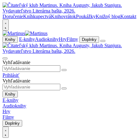
Doručenie
Kníhkupectvá
Knihovrátok
Poukážky
Knižný blog
Kontakt
E-knihy
Audioknihy
Hry
Filmy
Knihy
Doplnky
Vyhľadávanie
Prihlásiť
Vyhľadávanie
Knihy
E-knihy
Audioknihy
Hry
Filmy
Doplnky