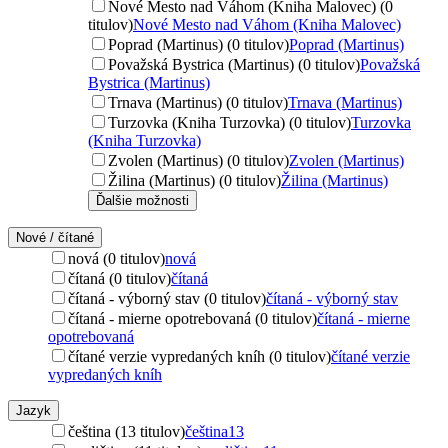
Nové Mesto nad Váhom (Kniha Malovec) (0
titulov)
Nové Mesto nad Váhom (Kniha Malovec)
Poprad (Martinus) (0 titulov)
Poprad (Martinus)
Považská Bystrica (Martinus) (0 titulov)
Považská
Bystrica (Martinus)
Trnava (Martinus) (0 titulov)
Trnava (Martinus)
Turzovka (Kniha Turzovka) (0 titulov)
Turzovka
(Kniha Turzovka)
Zvolen (Martinus) (0 titulov)
Zvolen (Martinus)
Žilina (Martinus) (0 titulov)
Žilina (Martinus)
Ďalšie možnosti
Nové / čítané
nová (0 titulov)
nová
čítaná (0 titulov)
čítaná
čítaná - výborný stav (0 titulov)
čítaná - výborný stav
čítaná - mierne opotrebovaná (0 titulov)
čítaná - mierne
opotrebovaná
čítané verzie vypredaných kníh (0 titulov)
čítané verzie
vypredaných kníh
Jazyk
čeština (13 titulov)
čeština
13