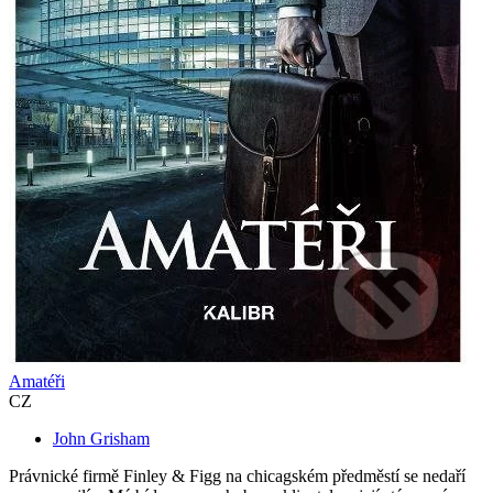
Amatéři
CZ
John Grisham
Právnické firmě Finley & Figg na chicagském předměstí se nedaří