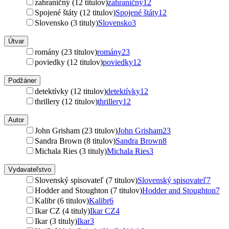
zahraničný (12 titulov)
zahraničný
12
Spojené štáty (12 titulov)
Spojené štáty
12
Slovensko (3 tituly)
Slovensko
3
Útvar
romány (23 titulov)
romány
23
poviedky (12 titulov)
poviedky
12
Podžáner
detektívky (12 titulov)
detektívky
12
thrillery (12 titulov)
thrillery
12
Autor
John Grisham (23 titulov)
John Grisham
23
Sandra Brown (8 titulov)
Sandra Brown
8
Michala Ries (3 tituly)
Michala Ries
3
Vydavateľstvo
Slovenský spisovateľ (7 titulov)
Slovenský spisovateľ
7
Hodder and Stoughton (7 titulov)
Hodder and Stoughton
7
Kalibr (6 titulov)
Kalibr
6
Ikar CZ (4 tituly)
Ikar CZ
4
Ikar (3 tituly)
Ikar
3