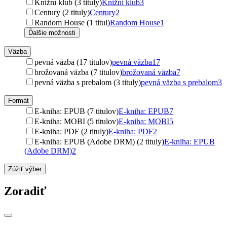
Knižní klub (3 tituly)
Knižní klub
3
Century (2 tituly)
Century
2
Random House (1 titul)
Random House
1
Ďalšie možnosti
Väzba
pevná väzba (17 titulov)
pevná väzba
17
brožovaná väzba (7 titulov)
brožovaná väzba
7
pevná väzba s prebalom (3 tituly)
pevná väzba s prebalom
3
Formát
E-kniha: EPUB (7 titulov)
E-kniha: EPUB
7
E-kniha: MOBI (5 titulov)
E-kniha: MOBI
5
E-kniha: PDF (2 tituly)
E-kniha: PDF
2
E-kniha: EPUB (Adobe DRM) (2 tituly)
E-kniha: EPUB
(Adobe DRM)
2
Zúžiť výber
Zoradiť