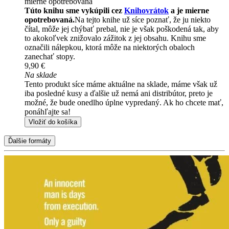
mierne opotrebovaná
Túto knihu sme vykúpili cez
Knihovrátok
a je mierne
opotrebovaná.
Na tejto knihe už síce poznať, že ju niekto
čítal, môže jej chýbať prebal, nie je však poškodená tak, aby
to akokoľvek znižovalo zážitok z jej obsahu. Knihu sme
označili nálepkou, ktorá môže na niektorých obaloch
zanechať stopy.
9,90 €
Na sklade
Tento produkt síce máme aktuálne na sklade, máme však už
iba posledné kusy a ďalšie už nemá ani distribútor, preto je
možné, že bude onedlho úplne vypredaný. Ak ho chcete mať,
ponáhľajte sa!
Vložiť do košíka
Ďalšie formáty