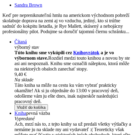
Sandra Brown
Keď pre nepreniknuteľnú hmlu na americkom východnom pobreží
skolabuje doprava na zemi aj vo vzduchu, jediný, kto si trúfne
sadnúť do kokpitu lietadla, je Rye Mallett, skúsený a nebojácny
profesionálny pilot. Podujme sa doručiť tajomnú čiernu schránku...
Čítaná
výborný stav
Túto knihu sme vykúpili cez
Knihovrátok
a je vo
výbornom stave.
Rozdiel medzi touto knihou a novou by ste
asi ani nespoznali. Knihu sme označili nálepkou, ktorá môže
na niektorých obaloch zanechať stopy.
9,40 €
Na sklade
Táto kniha sa môže na cestu ku vám vybrať prakticky
okamžite! Ak si ju objednáte do 13:00 v pracovný deň,
odošleme vám ju ešte dnes, inak najneskôr nasledujúci
pracovný deň.
Vložiť do košíka
Kniha
pevná väzba
Vypredané
Ach, mrzí nás to, z tejto knihy sa už predali všetky výtlačky a
nemáme ju na sklade my ani vydavateľ :( Teoreticky však
môžete mať šťastie v niektorých iných obchodoch, ktoré ešte