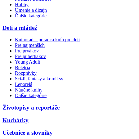
Hobby
Umenie a dizajn
Ďalšie kategórie
Deti a mládež
Knihorad – poradca kníh pre deti
Pre najmenších
Pre prvákov
Pre pubertiakov
Young Adult
Beletria
Rozprávky
Sci-fi, fantasy a komiksy
Leporelá
Náučné knihy
Ďalšie kategórie
Životopisy a reportáže
Kuchárky
Učebnice a slovníky