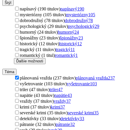
Štýl
napínavý (190 titulov)
napínavý
190
mysteriózny (105 titulov)
mysteriózny
105
dobrodružný (78 titulov)
dobrodružný
78
psychologický (29 titulov)
psychologický
29
humorný (24 titulov)
humorný
24
špionážny (23 titulov)
špionážny
23
historický (12 titulov)
historický
12
tragický (11 titulov)
tragický
11
romantický (1 titul)
romantický
1
Ďalšie možnosti
Téma
plánovaná vražda (237 titulov)
plánovaná vražda
237
vyšetrovanie (103 titulov)
vyšetrovanie
103
triler (47 titulov)
triler
47
napätie (43 titulov)
napätie
43
vraždy (37 titulov)
vraždy
37
krimi (37 titulov)
krimi
37
severské krimi (35 titulov)
severské krimi
35
detektívky (33 titulov)
detektívky
33
pátranie (32 titulov)
pátranie
32