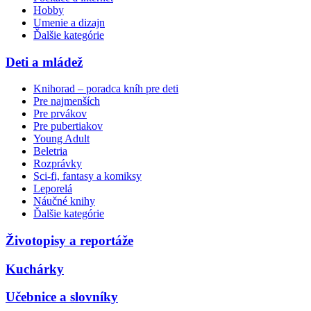
Hobby
Umenie a dizajn
Ďalšie kategórie
Deti a mládež
Knihorad – poradca kníh pre deti
Pre najmenších
Pre prvákov
Pre pubertiakov
Young Adult
Beletria
Rozprávky
Sci-fi, fantasy a komiksy
Leporelá
Náučné knihy
Ďalšie kategórie
Životopisy a reportáže
Kuchárky
Učebnice a slovníky