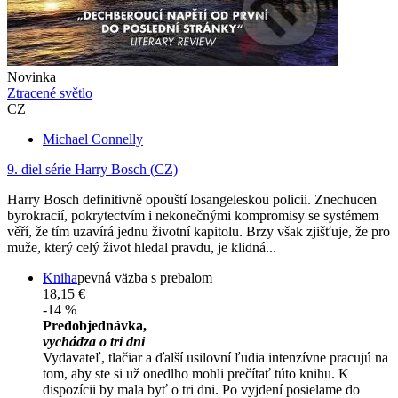
Novinka
Ztracené světlo
CZ
Michael Connelly
9. diel série
Harry Bosch (CZ)
Harry Bosch definitivně opouští losangeleskou policii. Znechucen
byrokracií, pokrytectvím i nekonečnými kompromisy se systémem
věří, že tím uzavírá jednu životní kapitolu. Brzy však zjišťuje, že pro
muže, který celý život hledal pravdu, je klidná...
Kniha
pevná väzba s prebalom
18,15 €
-14 %
Predobjednávka,
vychádza o tri dni
Vydavateľ, tlačiar a ďalší usilovní ľudia intenzívne pracujú na
tom, aby ste si už onedlho mohli prečítať túto knihu. K
dispozícii by mala byť o tri dni. Po vyjdení posielame do