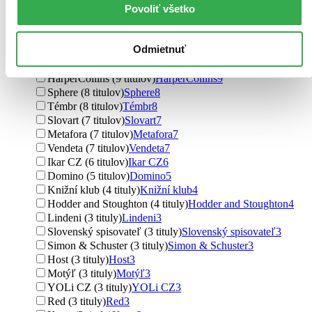
Povoliť všetko
Vydavateľstvo
Kalibr (51 titulov)
Kalibr
51
Cosmopolis (22 titulov)
Cosmopolis
22
Odmietnuť
Ikar (18 titulov)
Ikar
18
Grada (17 titulov)
Grada
17
HarperCollins (9 titulov)
HarperCollins
9
Sphere (8 titulov)
Sphere
8
Témbr (8 titulov)
Témbr
8
Slovart (7 titulov)
Slovart
7
Metafora (7 titulov)
Metafora
7
Vendeta (7 titulov)
Vendeta
7
Ikar CZ (6 titulov)
Ikar CZ
6
Domino (5 titulov)
Domino
5
Knižní klub (4 tituly)
Knižní klub
4
Hodder and Stoughton (4 tituly)
Hodder and Stoughton
4
Lindeni (3 tituly)
Lindeni
3
Slovenský spisovateľ (3 tituly)
Slovenský spisovateľ
3
Simon & Schuster (3 tituly)
Simon & Schuster
3
Host (3 tituly)
Host
3
Motýľ (3 tituly)
Motýľ
3
YOLi CZ (3 tituly)
YOLi CZ
3
Red (3 tituly)
Red
3