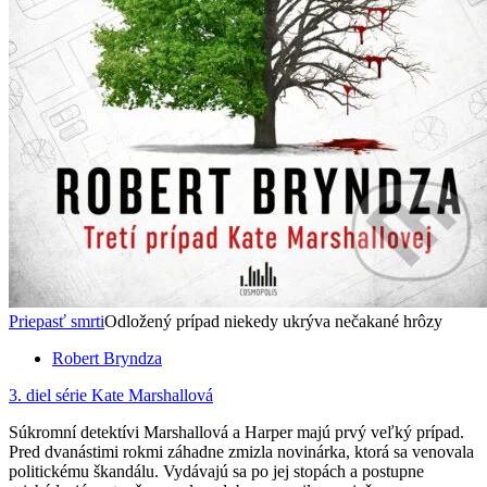
Priepasť smrti
Odložený prípad niekedy ukrýva nečakané hrôzy
Robert Bryndza
3. diel série
Kate Marshallová
Súkromní detektívi Marshallová a Harper majú prvý veľký prípad.
Pred dvanástimi rokmi záhadne zmizla novinárka, ktorá sa venovala
politickému škandálu. Vydávajú sa po jej stopách a postupne