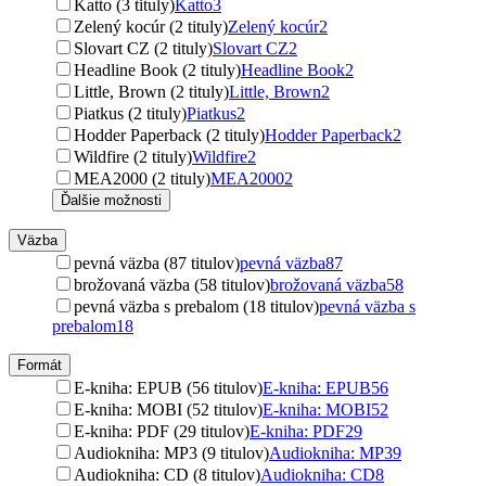
Katto (3 tituly)
Katto
3
Zelený kocúr (2 tituly)
Zelený kocúr
2
Slovart CZ (2 tituly)
Slovart CZ
2
Headline Book (2 tituly)
Headline Book
2
Little, Brown (2 tituly)
Little, Brown
2
Piatkus (2 tituly)
Piatkus
2
Hodder Paperback (2 tituly)
Hodder Paperback
2
Wildfire (2 tituly)
Wildfire
2
MEA2000 (2 tituly)
MEA2000
2
Ďalšie možnosti
Väzba
pevná väzba (87 titulov)
pevná väzba
87
brožovaná väzba (58 titulov)
brožovaná väzba
58
pevná väzba s prebalom (18 titulov)
pevná väzba s
prebalom
18
Formát
E-kniha: EPUB (56 titulov)
E-kniha: EPUB
56
E-kniha: MOBI (52 titulov)
E-kniha: MOBI
52
E-kniha: PDF (29 titulov)
E-kniha: PDF
29
Audiokniha: MP3 (9 titulov)
Audiokniha: MP3
9
Audiokniha: CD (8 titulov)
Audiokniha: CD
8