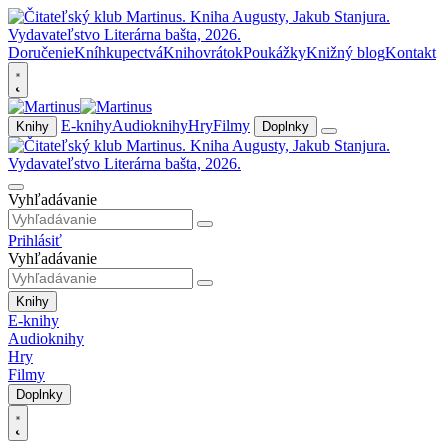
Doručenie
Kníhkupectvá
Knihovrátok
Poukážky
Knižný blog
Kontakt
E-knihy
Audioknihy
Hry
Filmy
Knihy
Doplnky
Vyhľadávanie
Prihlásiť
Vyhľadávanie
Knihy
E-knihy
Audioknihy
Hry
Filmy
Doplnky