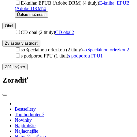
E-kniha: EPUB (Adobe DRM) (4 tituly)
E-kniha: EPUB
(Adobe DRM)
4
Ďalšie možnosti
Obal
CD obal (2 tituly)
CD obal
2
Zvláštna vlastnosť
so špeciálnou oriezkou (2 tituly)
so špeciálnou oriezkou
2
s podporou FPU (1 titul)
s podporou FPU
1
Zúžiť výber
Zoradiť
Bestsellery
Top hodnotené
Novinky
Najdrahšie
Najlacnejšie
Najvyššia zľava