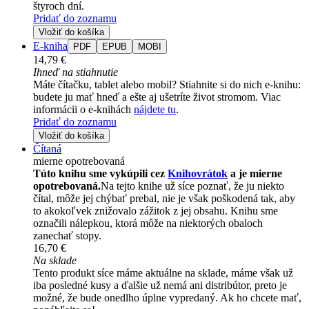
štyroch dní.
Pridať do zoznamu
Vložiť do košíka
E-kniha
PDF
EPUB
MOBI
14,79 €
Ihneď na stiahnutie
Máte čítačku, tablet alebo mobil? Stiahnite si do nich e-knihu:
budete ju mať hneď a ešte aj ušetríte život stromom. Viac
informácii o e-knihách
nájdete tu
.
Pridať do zoznamu
Vložiť do košíka
Čítaná
mierne opotrebovaná
Túto knihu sme vykúpili cez
Knihovrátok
a je mierne
opotrebovaná.
Na tejto knihe už síce poznať, že ju niekto
čítal, môže jej chýbať prebal, nie je však poškodená tak, aby
to akokoľvek znižovalo zážitok z jej obsahu. Knihu sme
označili nálepkou, ktorá môže na niektorých obaloch
zanechať stopy.
16,70 €
Na sklade
Tento produkt síce máme aktuálne na sklade, máme však už
iba posledné kusy a ďalšie už nemá ani distribútor, preto je
možné, že bude onedlho úplne vypredaný. Ak ho chcete mať,