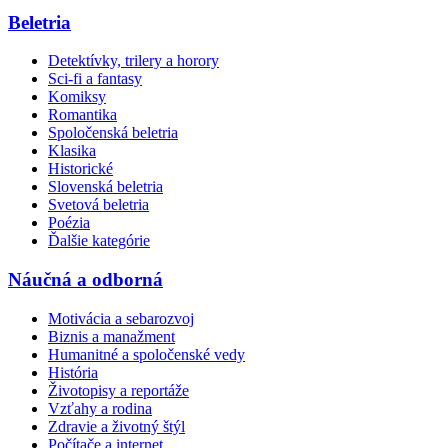
Beletria
Detektívky, trilery a horory
Sci-fi a fantasy
Komiksy
Romantika
Spoločenská beletria
Klasika
Historické
Slovenská beletria
Svetová beletria
Poézia
Ďalšie kategórie
Náučná a odborná
Motivácia a sebarozvoj
Biznis a manažment
Humanitné a spoločenské vedy
História
Životopisy a reportáže
Vzťahy a rodina
Zdravie a životný štýl
Počítače a internet