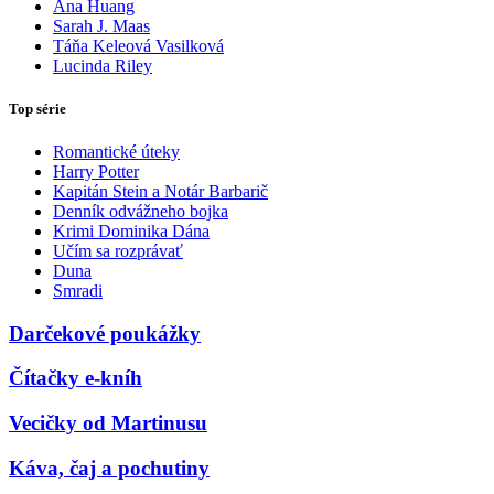
Ana Huang
Sarah J. Maas
Táňa Keleová Vasilková
Lucinda Riley
Top série
Romantické úteky
Harry Potter
Kapitán Stein a Notár Barbarič
Denník odvážneho bojka
Krimi Dominika Dána
Učím sa rozprávať
Duna
Smradi
Darčekové poukážky
Čítačky e-kníh
Vecičky od Martinusu
Káva, čaj a pochutiny