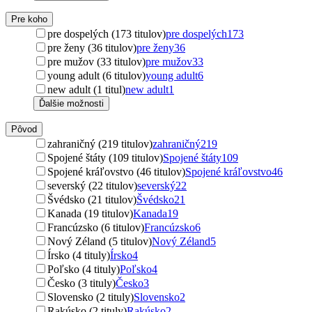
Pre koho
pre dospelých (173 titulov)
pre dospelých
173
pre ženy (36 titulov)
pre ženy
36
pre mužov (33 titulov)
pre mužov
33
young adult (6 titulov)
young adult
6
new adult (1 titul)
new adult
1
Ďalšie možnosti
Pôvod
zahraničný (219 titulov)
zahraničný
219
Spojené štáty (109 titulov)
Spojené štáty
109
Spojené kráľovstvo (46 titulov)
Spojené kráľovstvo
46
severský (22 titulov)
severský
22
Švédsko (21 titulov)
Švédsko
21
Kanada (19 titulov)
Kanada
19
Francúzsko (6 titulov)
Francúzsko
6
Nový Zéland (5 titulov)
Nový Zéland
5
Írsko (4 tituly)
Írsko
4
Poľsko (4 tituly)
Poľsko
4
Česko (3 tituly)
Česko
3
Slovensko (2 tituly)
Slovensko
2
Rakúsko (2 tituly)
Rakúsko
2