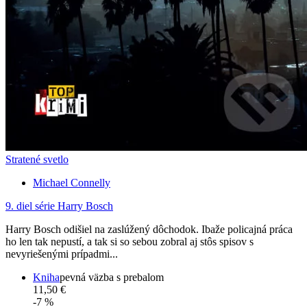
Stratené svetlo
Michael Connelly
9. diel série
Harry Bosch
Harry Bosch odišiel na zaslúžený dôchodok. Ibaže policajná práca
ho len tak nepustí, a tak si so sebou zobral aj stôs spisov s
nevyriešenými prípadmi...
Kniha
pevná väzba s prebalom
11,50 €
-7 %