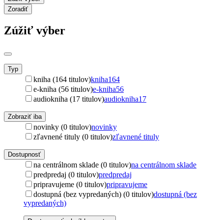
Zoradiť
Zúžiť výber
Typ
kniha (164 titulov)
kniha
164
e-kniha (56 titulov)
e-kniha
56
audiokniha (17 titulov)
audiokniha
17
Zobraziť iba
novinky (0 titulov)
novinky
zľavnené tituly (0 titulov)
zľavnené tituly
Dostupnosť
na centrálnom sklade (0 titulov)
na centrálnom sklade
predpredaj (0 titulov)
predpredaj
pripravujeme (0 titulov)
pripravujeme
dostupná (bez vypredaných) (0 titulov)
dostupná (bez
vypredaných)