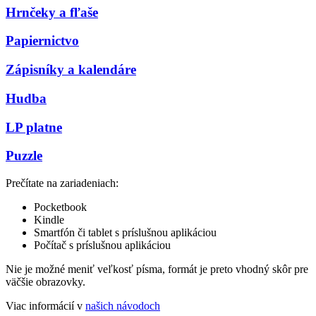
Hrnčeky a fľaše
Papiernictvo
Zápisníky a kalendáre
Hudba
LP platne
Puzzle
Prečítate na zariadeniach:
Pocketbook
Kindle
Smartfón či tablet s príslušnou aplikáciou
Počítač s príslušnou aplikáciou
Nie je možné meniť veľkosť písma, formát je preto vhodný skôr pre
väčšie obrazovky.
Viac informácií v
našich návodoch