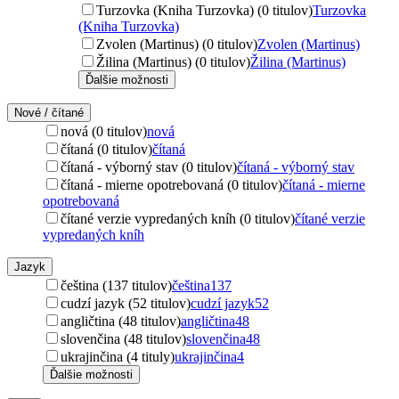
Turzovka (Kniha Turzovka) (0 titulov)
Turzovka
(Kniha Turzovka)
Zvolen (Martinus) (0 titulov)
Zvolen (Martinus)
Žilina (Martinus) (0 titulov)
Žilina (Martinus)
Ďalšie možnosti
Nové / čítané
nová (0 titulov)
nová
čítaná (0 titulov)
čítaná
čítaná - výborný stav (0 titulov)
čítaná - výborný stav
čítaná - mierne opotrebovaná (0 titulov)
čítaná - mierne
opotrebovaná
čítané verzie vypredaných kníh (0 titulov)
čítané verzie
vypredaných kníh
Jazyk
čeština (137 titulov)
čeština
137
cudzí jazyk (52 titulov)
cudzí jazyk
52
angličtina (48 titulov)
angličtina
48
slovenčina (48 titulov)
slovenčina
48
ukrajinčina (4 tituly)
ukrajinčina
4
Ďalšie možnosti