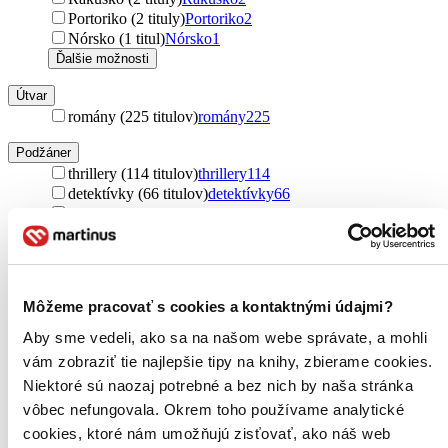
Portoriko (2 tituly)
Portoriko
2
Nórsko (1 titul)
Nórsko
1
Ďalšie možnosti
Útvar
romány (225 titulov)
romány
225
Podžáner
thrillery (114 titulov)
thrillery
114
detektívky (66 titulov)
detektívky
66
psychotriller (27 titulov)
psychotriller
27
Autor
Robert Bryndza (21 titulov)
Robert Bryndza
21
Daniel Silva (12 titulov)
Daniel Silva
12
Môžeme pracovať s cookies a kontaktnými údajmi?
Lisa Regan (12 titulov)
Lisa Regan
12
Michael Connelly (11 titulov)
Michael Connelly
11
Aby sme vedeli, ako sa na našom webe správate, a mohli
Tess Gerritsen (11 titulov)
Tess Gerritsen
11
vám zobraziť tie najlepšie tipy na knihy, zbierame cookies.
Elle Cosimano (11 titulov)
Elle Cosimano
11
Niektoré sú naozaj potrebné a bez nich by naša stránka
Stefan Ahnhem (11 titulov)
Stefan Ahnhem
11
vôbec nefungovala. Okrem toho používame analytické
David Lagercrantz (10 titulov)
David Lagercrantz
10
Rebecca Zanetti (10 titulov)
Rebecca Zanetti
10
cookies, ktoré nám umožňujú zisťovať, ako náš web