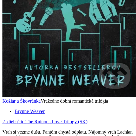
Kožiar a Škovránka
Vražedne dobrá romantická trilógia
Brynne Weaver
2. diel série
The Ruinous Love Trilogy (SK)
Vrah si vezme dušu. Fantóm chystá odplatu. Nájomný vrah Lachlan