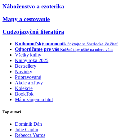
Náboženstvo a ezoterika
Mapy a cestovanie
Cudzojazyčná literatúra
Knihomoľský pomocník
Spýtajte sa Sherlocka, čo čítať
Odporúčame pre vás
Knižné tipy ušité na mieru vám
Všetky knihy
Knihy roka 2025
Bestsellery
Novinky
Pripravované
Akcie a zľavy
Kolekcie
BookTok
Mám záujem o titul
Top autori
Dominik Dán
Julie Caplin
Rebecca Yarros