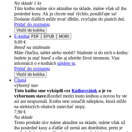
Na sklade 1 ks
Túto knihu máme síce aktuálne na sklade, máme však už iba
posledné kusy. Ak ju chcete mať rýchlo, ponáhľajte sa!
Dodanie ďalších môže trvať dlhšie, zvyčajne do piatich dní.
Pridať do zoznamu
Vložiť do košíka
E-kniha
PDF
EPUB
MOBI
9,09 €
Ihneď na stiahnutie
Máte čítačku, tablet alebo mobil? Stiahnite si do nich e-knihu:
budete ju mať hneď a ešte aj ušetríte život stromom. Viac
informácii o e-knihách
nájdete tu
.
Pridať do zoznamu
Vložiť do košíka
Čítaná
výborný stav
Túto knihu sme vykúpili cez
Knihovrátok
a je vo
výbornom stave.
Rozdiel medzi touto knihou a novou by ste
asi ani nespoznali. Knihu sme označili nálepkou, ktorá môže
na niektorých obaloch zanechať stopy.
7,90 €
Na sklade
Tento produkt síce máme aktuálne na sklade, máme však už
iba posledné kusy a ďalšie už nemá ani distribútor, preto je