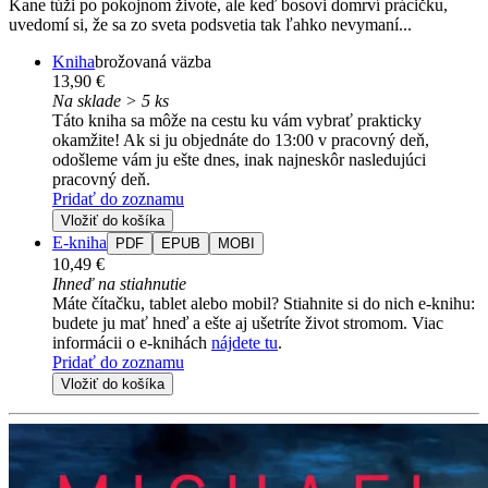
Kane túži po pokojnom živote, ale keď bosovi domrví prácičku,
uvedomí si, že sa zo sveta podsvetia tak ľahko nevymaní...
Kniha
brožovaná väzba
13,90 €
Na sklade > 5 ks
Táto kniha sa môže na cestu ku vám vybrať prakticky
okamžite! Ak si ju objednáte do 13:00 v pracovný deň,
odošleme vám ju ešte dnes, inak najneskôr nasledujúci
pracovný deň.
Pridať do zoznamu
Vložiť do košíka
E-kniha
PDF
EPUB
MOBI
10,49 €
Ihneď na stiahnutie
Máte čítačku, tablet alebo mobil? Stiahnite si do nich e-knihu:
budete ju mať hneď a ešte aj ušetríte život stromom. Viac
informácii o e-knihách
nájdete tu
.
Pridať do zoznamu
Vložiť do košíka