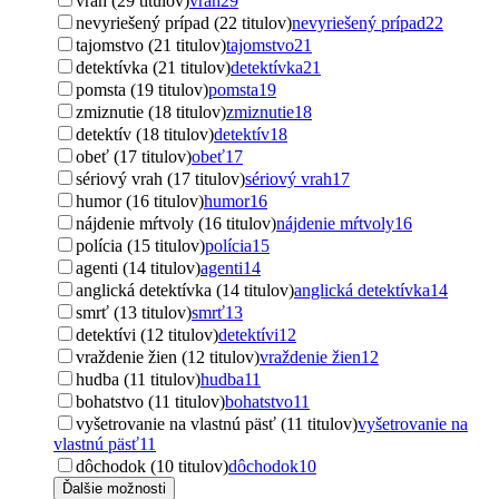
vrah (29 titulov)
vrah
29
nevyriešený prípad (22 titulov)
nevyriešený prípad
22
tajomstvo (21 titulov)
tajomstvo
21
detektívka (21 titulov)
detektívka
21
pomsta (19 titulov)
pomsta
19
zmiznutie (18 titulov)
zmiznutie
18
detektív (18 titulov)
detektív
18
obeť (17 titulov)
obeť
17
sériový vrah (17 titulov)
sériový vrah
17
humor (16 titulov)
humor
16
nájdenie mŕtvoly (16 titulov)
nájdenie mŕtvoly
16
polícia (15 titulov)
polícia
15
agenti (14 titulov)
agenti
14
anglická detektívka (14 titulov)
anglická detektívka
14
smrť (13 titulov)
smrť
13
detektívi (12 titulov)
detektívi
12
vraždenie žien (12 titulov)
vraždenie žien
12
hudba (11 titulov)
hudba
11
bohatstvo (11 titulov)
bohatstvo
11
vyšetrovanie na vlastnú päsť (11 titulov)
vyšetrovanie na
vlastnú päsť
11
dôchodok (10 titulov)
dôchodok
10
Ďalšie možnosti