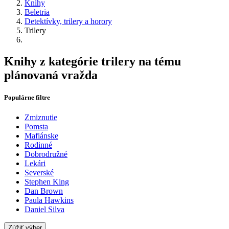
Knihy
Beletria
Detektívky, trilery a horory
Trilery
Knihy z kategórie trilery na tému
plánovaná vražda
Populárne filtre
Zmiznutie
Pomsta
Mafiánske
Rodinné
Dobrodružné
Lekári
Severské
Stephen King
Dan Brown
Paula Hawkins
Daniel Silva
Zúžiť výber