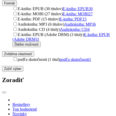
Formát
E-kniha: EPUB (30 titulov)
E-kniha: EPUB
30
E-kniha: MOBI (27 titulov)
E-kniha: MOBI
27
E-kniha: PDF (15 titulov)
E-kniha: PDF
15
Audiokniha: MP3 (6 titulov)
Audiokniha: MP3
6
Audiokniha: CD (4 tituly)
Audiokniha: CD
4
E-kniha: EPUB (Adobe DRM) (3 tituly)
E-kniha: EPUB
(Adobe DRM)
3
Ďalšie možnosti
Zvláštna vlastnosť
podľa skutočnosti (1 titul)
podľa skutočnosti
1
Zúžiť výber
Zoradiť
Bestsellery
Top hodnotené
Novinky