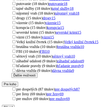
putovanie (18 titulov)
putovanie
18
tajné služby (18 titulov)
tajné služby
18
nájomný vrah (18 titulov)
nájomný vrah
18
drogy (15 titulov)
drogy
15
väzenie (15 titulov)
väzenie
15
korupcia (15 titulov)
korupcia
15
severské krimi (15 titulov)
severské krimi
15
väzni (15 titulov)
väzni
15
Velký knižní čtvrtek (15 titulov)
Velký knižní čtvrtek
15
brutálna vražda (10 titulov)
brutálna vražda
10
FBI (10 titulov)
FBI
10
sériový vrah (10 titulov)
sériový vrah
10
záhadné udalosti (9 titulov)
záhadné udalosti
9
hľadanie pravdy (9 titulov)
hľadanie pravdy
9
dávna vražda (9 titulov)
dávna vražda
9
Ďalšie možnosti
Pre koho
pre dospelých (87 titulov)
pre dospelých
87
pre ženy (69 titulov)
pre ženy
69
pre mužov (69 titulov)
pre mužov
69