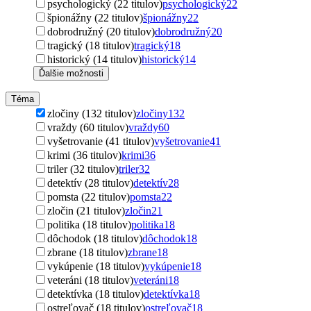
psychologický (22 titulov)
psychologický
22
špionážny (22 titulov)
špionážny
22
dobrodružný (20 titulov)
dobrodružný
20
tragický (18 titulov)
tragický
18
historický (14 titulov)
historický
14
Ďalšie možnosti
Téma
zločiny (132 titulov)
zločiny
132
vraždy (60 titulov)
vraždy
60
vyšetrovanie (41 titulov)
vyšetrovanie
41
krimi (36 titulov)
krimi
36
triler (32 titulov)
triler
32
detektív (28 titulov)
detektív
28
pomsta (22 titulov)
pomsta
22
zločin (21 titulov)
zločin
21
politika (18 titulov)
politika
18
dôchodok (18 titulov)
dôchodok
18
zbrane (18 titulov)
zbrane
18
vykúpenie (18 titulov)
vykúpenie
18
veteráni (18 titulov)
veteráni
18
detektívka (18 titulov)
detektívka
18
ostreľovač (18 titulov)
ostreľovač
18