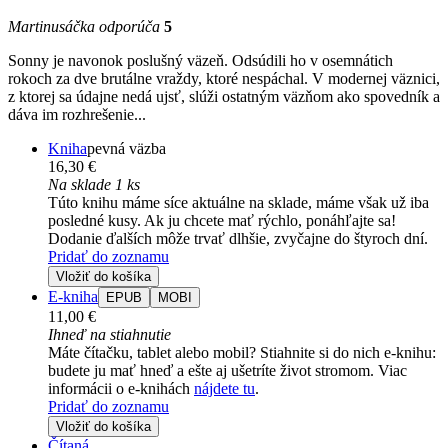
Martinusáčka odporúča
5
Sonny je navonok poslušný väzeň. Odsúdili ho v osemnátich
rokoch za dve brutálne vraždy, ktoré nespáchal. V modernej väznici,
z ktorej sa údajne nedá ujsť, slúži ostatným väzňom ako spovedník a
dáva im rozhrešenie...
Kniha
pevná väzba
16,30 €
Na sklade 1 ks
Túto knihu máme síce aktuálne na sklade, máme však už iba
posledné kusy. Ak ju chcete mať rýchlo, ponáhľajte sa!
Dodanie ďalších môže trvať dlhšie, zvyčajne do štyroch dní.
Pridať do zoznamu
Vložiť do košíka
E-kniha
EPUB
MOBI
11,00 €
Ihneď na stiahnutie
Máte čítačku, tablet alebo mobil? Stiahnite si do nich e-knihu:
budete ju mať hneď a ešte aj ušetríte život stromom. Viac
informácii o e-knihách
nájdete tu
.
Pridať do zoznamu
Vložiť do košíka
Čítaná