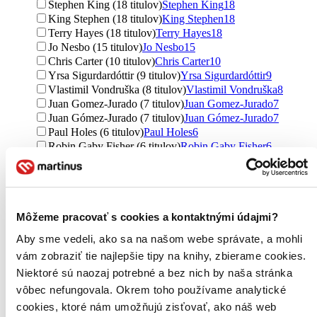
Stephen King (18 titulov)
Stephen King
18
King Stephen (18 titulov)
King Stephen
18
Terry Hayes (18 titulov)
Terry Hayes
18
Jo Nesbo (15 titulov)
Jo Nesbo
15
Chris Carter (10 titulov)
Chris Carter
10
Yrsa Sigurdardóttir (9 titulov)
Yrsa Sigurdardóttir
9
Vlastimil Vondruška (8 titulov)
Vlastimil Vondruška
8
Juan Gomez-Jurado (7 titulov)
Juan Gomez-Jurado
7
Juan Gómez-Jurado (7 titulov)
Juan Gómez-Jurado
7
Paul Holes (6 titulov)
Paul Holes
6
Robin Gaby Fisher (6 titulov)
Robin Gaby Fisher
6
Mary Higgins Clark (5 titulov)
Mary Higgins Clark
5
Michael Bennett (5 titulov)
Michael Bennett
5
Andrew Mayne (4 tituly)
Andrew Mayne
4
Freya Berry (4 tituly)
Freya Berry
4
Môžeme pracovať s cookies a kontaktnými údajmi?
James Herbert (3 tituly)
James Herbert
3
Gianni Biondillo (3 tituly)
Gianni Biondillo
3
Aby sme vedeli, ako sa na našom webe správate, a mohli
Charlie Donlea (3 tituly)
Charlie Donlea
3
vám zobraziť tie najlepšie tipy na knihy, zbierame cookies.
Dalibor Boubín (3 tituly)
Dalibor Boubín
3
Niektoré sú naozaj potrebné a bez nich by naša stránka
Jakub Kvasnička (3 tituly)
Jakub Kvasnička
3
Václav Janata (3 tituly)
Václav Janata
3
vôbec nefungovala. Okrem toho používame analytické
Jan Souček (2 tituly)
Jan Souček
2
cookies, ktoré nám umožňujú zisťovať, ako náš web
Neil Richards (2 tituly)
Neil Richards
2