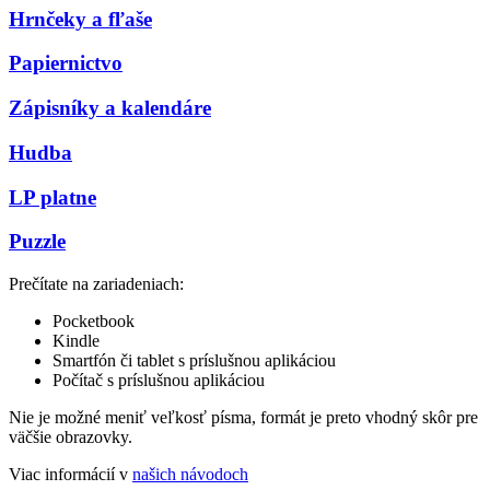
Hrnčeky a fľaše
Papiernictvo
Zápisníky a kalendáre
Hudba
LP platne
Puzzle
Prečítate na zariadeniach:
Pocketbook
Kindle
Smartfón či tablet s príslušnou aplikáciou
Počítač s príslušnou aplikáciou
Nie je možné meniť veľkosť písma, formát je preto vhodný skôr pre
väčšie obrazovky.
Viac informácií v
našich návodoch