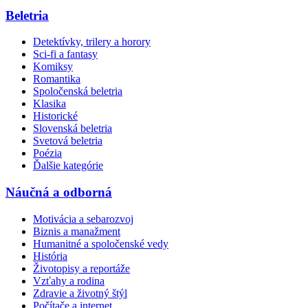
Beletria
Detektívky, trilery a horory
Sci-fi a fantasy
Komiksy
Romantika
Spoločenská beletria
Klasika
Historické
Slovenská beletria
Svetová beletria
Poézia
Ďalšie kategórie
Náučná a odborná
Motivácia a sebarozvoj
Biznis a manažment
Humanitné a spoločenské vedy
História
Životopisy a reportáže
Vzťahy a rodina
Zdravie a životný štýl
Počítače a internet