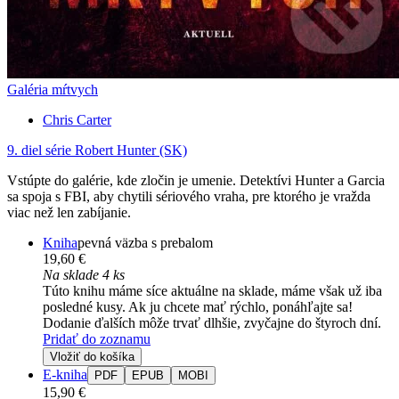
Galéria mŕtvych
Chris Carter
9. diel série
Robert Hunter (SK)
Vstúpte do galérie, kde zločin je umenie. Detektívi Hunter a Garcia
sa spoja s FBI, aby chytili sériového vraha, pre ktorého je vražda
viac než len zabíjanie.
Kniha
pevná väzba s prebalom
19,60 €
Na sklade 4 ks
Túto knihu máme síce aktuálne na sklade, máme však už iba
posledné kusy. Ak ju chcete mať rýchlo, ponáhľajte sa!
Dodanie ďalších môže trvať dlhšie, zvyčajne do štyroch dní.
Pridať do zoznamu
Vložiť do košíka
E-kniha
PDF
EPUB
MOBI
15,90 €