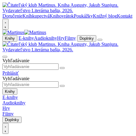
Doručenie
Kníhkupectvá
Knihovrátok
Poukážky
Knižný blog
Kontakt
E-knihy
Audioknihy
Hry
Filmy
Knihy
Doplnky
Vyhľadávanie
Prihlásiť
Vyhľadávanie
Knihy
E-knihy
Audioknihy
Hry
Filmy
Doplnky