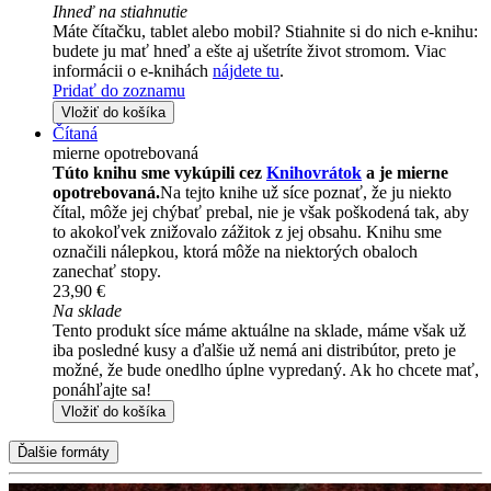
Ihneď na stiahnutie
Máte čítačku, tablet alebo mobil? Stiahnite si do nich e-knihu:
budete ju mať hneď a ešte aj ušetríte život stromom. Viac
informácii o e-knihách
nájdete tu
.
Pridať do zoznamu
Vložiť do košíka
Čítaná
mierne opotrebovaná
Túto knihu sme vykúpili cez
Knihovrátok
a je mierne
opotrebovaná.
Na tejto knihe už síce poznať, že ju niekto
čítal, môže jej chýbať prebal, nie je však poškodená tak, aby
to akokoľvek znižovalo zážitok z jej obsahu. Knihu sme
označili nálepkou, ktorá môže na niektorých obaloch
zanechať stopy.
23,90 €
Na sklade
Tento produkt síce máme aktuálne na sklade, máme však už
iba posledné kusy a ďalšie už nemá ani distribútor, preto je
možné, že bude onedlho úplne vypredaný. Ak ho chcete mať,
ponáhľajte sa!
Vložiť do košíka
Ďalšie formáty