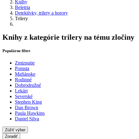
Knihy
Beletria
Detektívky, trilery a horory
Trilery
Knihy z kategórie trilery na tému zločiny
Populárne filtre
Zmiznutie
Pomsta
Mafiánske
Rodinné
Dobrodružné
Lekári
Severské
Stephen King
Dan Brown
Paula Hawkins
Daniel Silva
Zúžiť výber
Zoradiť