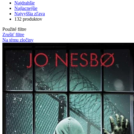
Najdrahšie
Najlacnejšie
Najvyššia zľava
132 produktov
Použité filtre
Zrušiť filtre
Na tému zločiny