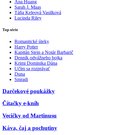
Ana Huang
Sarah J. Maas
Táňa Keleová Vasilková
Lucinda Riley
Top série
Romantické úteky
Harry Potter
Kapitán Stein a Notár Barbarič
Denník odvážneho bojka
Krimi Dominika Dána
Učím sa rozprávať
Duna
Smradi
Darčekové poukážky
Čítačky e-kníh
Vecičky od Martinusu
Káva, čaj a pochutiny