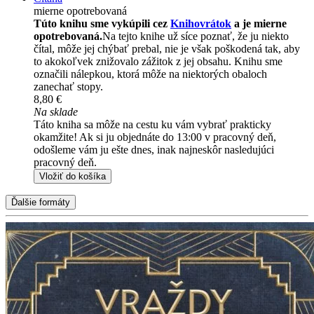
mierne opotrebovaná
Túto knihu sme vykúpili cez
Knihovrátok
a je mierne
opotrebovaná.
Na tejto knihe už síce poznať, že ju niekto
čítal, môže jej chýbať prebal, nie je však poškodená tak, aby
to akokoľvek znižovalo zážitok z jej obsahu. Knihu sme
označili nálepkou, ktorá môže na niektorých obaloch
zanechať stopy.
8,80 €
Na sklade
Táto kniha sa môže na cestu ku vám vybrať prakticky
okamžite! Ak si ju objednáte do 13:00 v pracovný deň,
odošleme vám ju ešte dnes, inak najneskôr nasledujúci
pracovný deň.
Vložiť do košíka
Ďalšie formáty