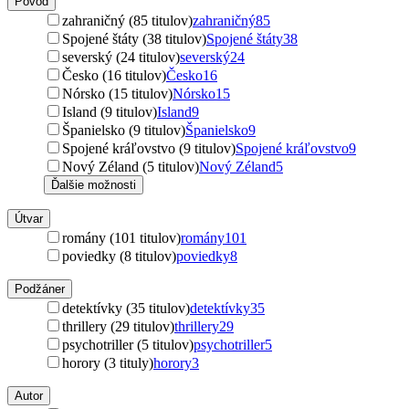
Pôvod
zahraničný (85 titulov)
zahraničný
85
Spojené štáty (38 titulov)
Spojené štáty
38
severský (24 titulov)
severský
24
Česko (16 titulov)
Česko
16
Nórsko (15 titulov)
Nórsko
15
Island (9 titulov)
Island
9
Španielsko (9 titulov)
Španielsko
9
Spojené kráľovstvo (9 titulov)
Spojené kráľovstvo
9
Nový Zéland (5 titulov)
Nový Zéland
5
Ďalšie možnosti
Útvar
romány (101 titulov)
romány
101
poviedky (8 titulov)
poviedky
8
Podžáner
detektívky (35 titulov)
detektívky
35
thrillery (29 titulov)
thrillery
29
psychotriller (5 titulov)
psychotriller
5
horory (3 tituly)
horory
3
Autor