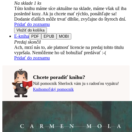
Na sklade 1 ks
Túto knihu máme síce aktuálne na sklade, máme však už iba
posledné kusy. Ak ju chcete mať rýchlo, ponáhľajte sa!
Dodanie ďalších môže trvať dlhšie, zvyčajne do štyroch dní.
Pridať do zoznamu
Vložiť do košíka
E-kniha
PDF
EPUB
MOBI
Predaj skončil
Ach, mrzí nás to, ale platnosť licencie na predaj tohto titulu
vypršala. Nemôžeme ho už bohužiaľ predávať :-(
Pridať do zoznamu
Chcete poradiť knihu?
Náš pomocník Sherlock vám ju s radosťou vypátra!
Knihomoľský pomocník