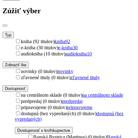
Zúžiť výber
Typ
kniha (92 titulov)
kniha
92
e-kniha (30 titulov)
e-kniha
30
audiokniha (10 titulov)
audiokniha
10
Zobraziť iba
novinky (0 titulov)
novinky
zľavnené tituly (0 titulov)
zľavnené tituly
Dostupnosť
na centrálnom sklade (0 titulov)
na centrálnom sklade
predpredaj (0 titulov)
predpredaj
pripravujeme (0 titulov)
pripravujeme
dostupná (bez vypredaných) (0 titulov)
dostupná (bez
vypredaných)
Dostupnosť v kníhkupectve
Banská Bystrica (Martinus) (0 titulov)
Banská