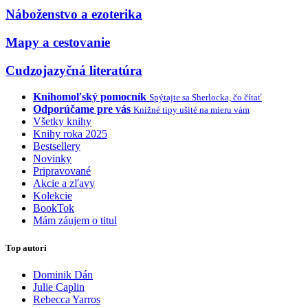
Náboženstvo a ezoterika
Mapy a cestovanie
Cudzojazyčná literatúra
Knihomoľský pomocník
Spýtajte sa Sherlocka, čo čítať
Odporúčame pre vás
Knižné tipy ušité na mieru vám
Všetky knihy
Knihy roka 2025
Bestsellery
Novinky
Pripravované
Akcie a zľavy
Kolekcie
BookTok
Mám záujem o titul
Top autori
Dominik Dán
Julie Caplin
Rebecca Yarros