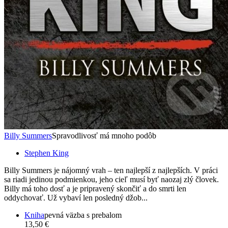
Billy Summers
Spravodlivosť má mnoho podôb
Stephen King
Billy Summers je nájomný vrah – ten najlepší z najlepších. V práci
sa riadi jedinou podmienkou, jeho cieľ musí byť naozaj zlý človek.
Billy má toho dosť a je pripravený skončiť a do smrti len
oddychovať. Už vybaví len posledný džob...
Kniha
pevná väzba s prebalom
13,50 €