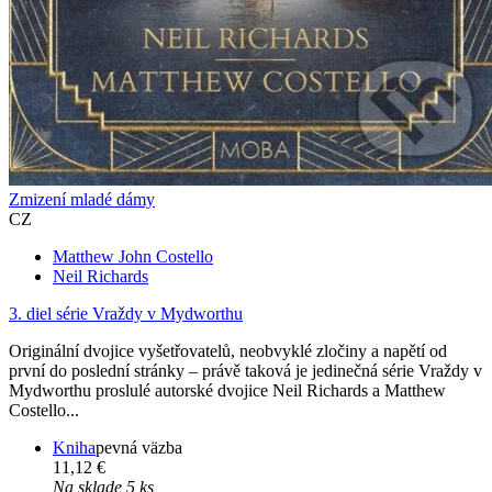
Zmizení mladé dámy
CZ
Matthew John Costello
Neil Richards
3. diel série
Vraždy v Mydworthu
Originální dvojice vyšetřovatelů, neobvyklé zločiny a napětí od
první do poslední stránky – právě taková je jedinečná série Vraždy v
Mydworthu proslulé autorské dvojice Neil Richards a Matthew
Costello...
Kniha
pevná väzba
11,12 €
Na sklade 5 ks