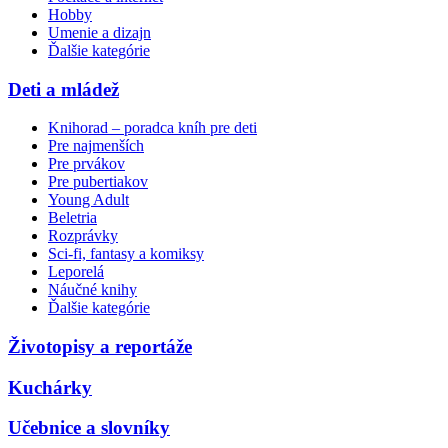
Hobby
Umenie a dizajn
Ďalšie kategórie
Deti a mládež
Knihorad – poradca kníh pre deti
Pre najmenších
Pre prvákov
Pre pubertiakov
Young Adult
Beletria
Rozprávky
Sci-fi, fantasy a komiksy
Leporelá
Náučné knihy
Ďalšie kategórie
Životopisy a reportáže
Kuchárky
Učebnice a slovníky