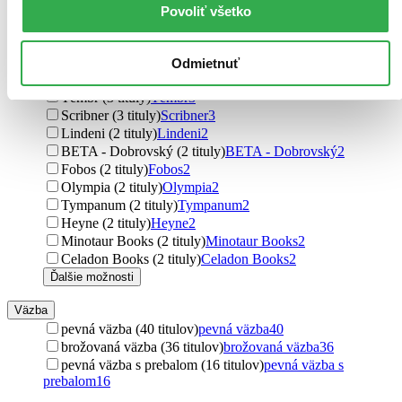
Laser books (3 tituly)
Laser books
3
Povoliť všetko
Headline Book (3 tituly)
Headline Book
3
Corgi Books (3 tituly)
Corgi Books
3
MacMillan (3 tituly)
MacMillan
3
Odmietnuť
Panteon (3 tituly)
Panteon
3
Témbr (3 tituly)
Témbr
3
Scribner (3 tituly)
Scribner
3
Lindeni (2 tituly)
Lindeni
2
BETA - Dobrovský (2 tituly)
BETA - Dobrovský
2
Fobos (2 tituly)
Fobos
2
Olympia (2 tituly)
Olympia
2
Tympanum (2 tituly)
Tympanum
2
Heyne (2 tituly)
Heyne
2
Minotaur Books (2 tituly)
Minotaur Books
2
Celadon Books (2 tituly)
Celadon Books
2
Ďalšie možnosti
Väzba
pevná väzba (40 titulov)
pevná väzba
40
brožovaná väzba (36 titulov)
brožovaná väzba
36
pevná väzba s prebalom (16 titulov)
pevná väzba s
prebalom
16