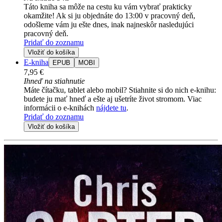
Táto kniha sa môže na cestu ku vám vybrať prakticky
okamžite! Ak si ju objednáte do 13:00 v pracovný deň,
odošleme vám ju ešte dnes, inak najneskôr nasledujúci
pracovný deň.
Pridať do zoznamu
Vložiť do košíka
E-kniha
EPUB
MOBI
7,95 €
Ihneď na stiahnutie
Máte čítačku, tablet alebo mobil? Stiahnite si do nich e-knihu:
budete ju mať hneď a ešte aj ušetríte život stromom. Viac
informácii o e-knihách
nájdete tu
.
Pridať do zoznamu
Vložiť do košíka