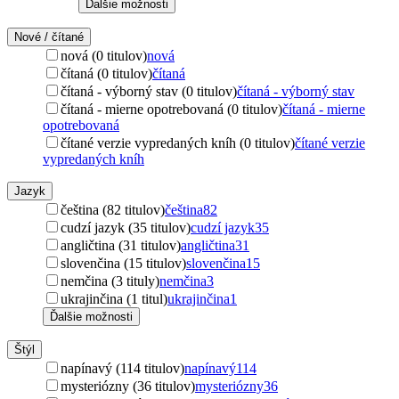
Ďalšie možnosti
Nové / čítané
nová (0 titulov)
nová
čítaná (0 titulov)
čítaná
čítaná - výborný stav (0 titulov)
čítaná - výborný stav
čítaná - mierne opotrebovaná (0 titulov)
čítaná - mierne
opotrebovaná
čítané verzie vypredaných kníh (0 titulov)
čítané verzie
vypredaných kníh
Jazyk
čeština (82 titulov)
čeština
82
cudzí jazyk (35 titulov)
cudzí jazyk
35
angličtina (31 titulov)
angličtina
31
slovenčina (15 titulov)
slovenčina
15
nemčina (3 tituly)
nemčina
3
ukrajinčina (1 titul)
ukrajinčina
1
Ďalšie možnosti
Štýl
napínavý (114 titulov)
napínavý
114
mysteriózny (36 titulov)
mysteriózny
36