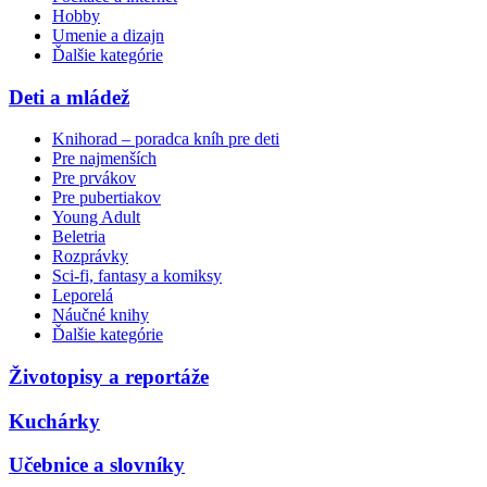
Hobby
Umenie a dizajn
Ďalšie kategórie
Deti a mládež
Knihorad – poradca kníh pre deti
Pre najmenších
Pre prvákov
Pre pubertiakov
Young Adult
Beletria
Rozprávky
Sci-fi, fantasy a komiksy
Leporelá
Náučné knihy
Ďalšie kategórie
Životopisy a reportáže
Kuchárky
Učebnice a slovníky