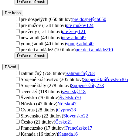
Ďalšie možnosti
Pre koho
pre dospelých (650 titulov)
pre dospelých
650
pre mužov (124 titulov)
pre mužov
124
pre ženy (121 titulov)
pre ženy
121
new adult (49 titulov)
new adult
49
young adult (40 titulov)
young adult
40
pre deti a mládež (10 titulov)
pre deti a mládež
10
Ďalšie možnosti
Pôvod
zahraničný (768 titulov)
zahraničný
768
Spojené kráľovstvo (305 titulov)
Spojené kráľovstvo
305
Spojené štáty (278 titulov)
Spojené štáty
278
severský (118 titulov)
severský
118
Švédsko (70 titulov)
Švédsko
70
Nórsko (47 titulov)
Nórsko
47
Cyprus (28 titulov)
Cyprus
28
Slovensko (22 titulov)
Slovensko
22
Česko (21 titulov)
Česko
21
Francúzsko (17 titulov)
Francúzsko
17
Kanada (16 titulov)
Kanada
16