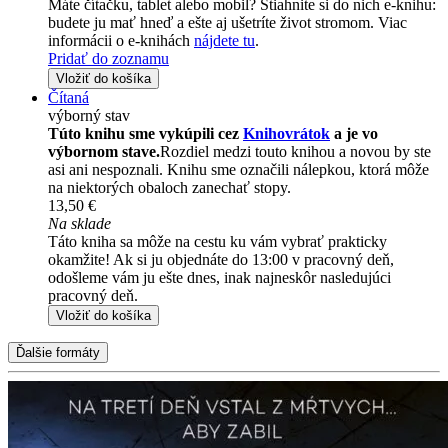
Máte čítačku, tablet alebo mobil? Stiahnite si do nich e-knihu:
budete ju mať hneď a ešte aj ušetríte život stromom. Viac
informácii o e-knihách
nájdete tu
.
Pridať do zoznamu
Vložiť do košíka
Čítaná
výborný stav
Túto knihu sme vykúpili cez
Knihovrátok
a je vo
výbornom stave.
Rozdiel medzi touto knihou a novou by ste
asi ani nespoznali. Knihu sme označili nálepkou, ktorá môže
na niektorých obaloch zanechať stopy.
13,50 €
Na sklade
Táto kniha sa môže na cestu ku vám vybrať prakticky
okamžite! Ak si ju objednáte do 13:00 v pracovný deň,
odošleme vám ju ešte dnes, inak najneskôr nasledujúci
pracovný deň.
Vložiť do košíka
Ďalšie formáty