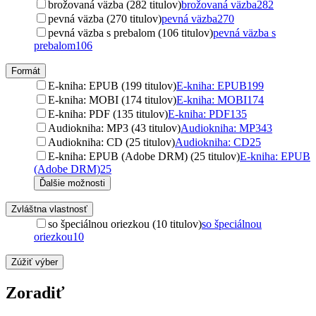
brožovaná väzba (282 titulov)
brožovaná väzba
282
pevná väzba (270 titulov)
pevná väzba
270
pevná väzba s prebalom (106 titulov)
pevná väzba s
prebalom
106
Formát
E-kniha: EPUB (199 titulov)
E-kniha: EPUB
199
E-kniha: MOBI (174 titulov)
E-kniha: MOBI
174
E-kniha: PDF (135 titulov)
E-kniha: PDF
135
Audiokniha: MP3 (43 titulov)
Audiokniha: MP3
43
Audiokniha: CD (25 titulov)
Audiokniha: CD
25
E-kniha: EPUB (Adobe DRM) (25 titulov)
E-kniha: EPUB
(Adobe DRM)
25
Ďalšie možnosti
Zvláštna vlastnosť
so špeciálnou oriezkou (10 titulov)
so špeciálnou
oriezkou
10
Zúžiť výber
Zoradiť