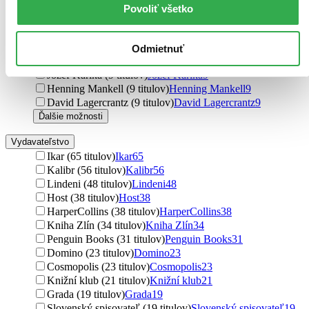
Isabella Maldonado (13 titulov)
Isabella Maldonado
13
Povoliť všetko
James Patterson (12 titulov)
James Patterson
12
Lucy Foley (11 titulov)
Lucy Foley
11
Karin Slaughter (10 titulov)
Karin Slaughter
10
Odmietnuť
Catriona Ward (10 titulov)
Catriona Ward
10
Jozef Karika (9 titulov)
Jozef Karika
9
Henning Mankell (9 titulov)
Henning Mankell
9
David Lagercrantz (9 titulov)
David Lagercrantz
9
Ďalšie možnosti
Vydavateľstvo
Ikar (65 titulov)
Ikar
65
Kalibr (56 titulov)
Kalibr
56
Lindeni (48 titulov)
Lindeni
48
Host (38 titulov)
Host
38
HarperCollins (38 titulov)
HarperCollins
38
Kniha Zlín (34 titulov)
Kniha Zlín
34
Penguin Books (31 titulov)
Penguin Books
31
Domino (23 titulov)
Domino
23
Cosmopolis (23 titulov)
Cosmopolis
23
Knižní klub (21 titulov)
Knižní klub
21
Grada (19 titulov)
Grada
19
Slovenský spisovateľ (19 titulov)
Slovenský spisovateľ
19