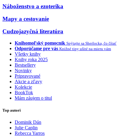
Náboženstvo a ezoterika
Mapy a cestovanie
Cudzojazyčná literatúra
Knihomoľský pomocník
Spýtajte sa Sherlocka, čo čítať
Odporúčame pre vás
Knižné tipy ušité na mieru vám
Všetky knihy
Knihy roka 2025
Bestsellery
Novinky
Pripravované
Akcie a zľavy
Kolekcie
BookTok
Mám záujem o titul
Top autori
Dominik Dán
Julie Caplin
Rebecca Yarros