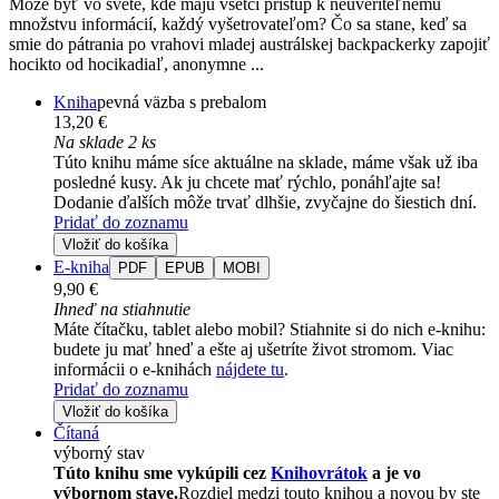
Môže byť vo svete, kde majú všetci prístup k neuveriteľnému
množstvu informácií, každý vyšetrovateľom? Čo sa stane, keď sa
smie do pátrania po vrahovi mladej austrálskej backpackerky zapojiť
hocikto od hocikadiaľ, anonymne ...
Kniha
pevná väzba s prebalom
13,20 €
Na sklade 2 ks
Túto knihu máme síce aktuálne na sklade, máme však už iba
posledné kusy. Ak ju chcete mať rýchlo, ponáhľajte sa!
Dodanie ďalších môže trvať dlhšie, zvyčajne do šiestich dní.
Pridať do zoznamu
Vložiť do košíka
E-kniha
PDF
EPUB
MOBI
9,90 €
Ihneď na stiahnutie
Máte čítačku, tablet alebo mobil? Stiahnite si do nich e-knihu:
budete ju mať hneď a ešte aj ušetríte život stromom. Viac
informácii o e-knihách
nájdete tu
.
Pridať do zoznamu
Vložiť do košíka
Čítaná
výborný stav
Túto knihu sme vykúpili cez
Knihovrátok
a je vo
výbornom stave.
Rozdiel medzi touto knihou a novou by ste