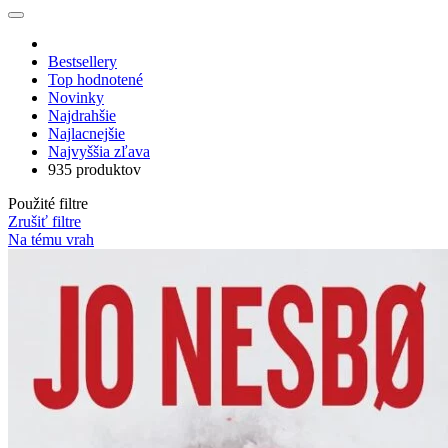
Bestsellery
Top hodnotené
Novinky
Najdrahšie
Najlacnejšie
Najvyššia zľava
935 produktov
Použité filtre
Zrušiť filtre
Na tému vrah