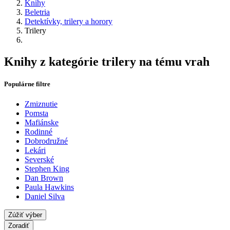
Knihy
Beletria
Detektívky, trilery a horory
Trilery
Knihy z kategórie trilery na tému vrah
Populárne filtre
Zmiznutie
Pomsta
Mafiánske
Rodinné
Dobrodružné
Lekári
Severské
Stephen King
Dan Brown
Paula Hawkins
Daniel Silva
Zúžiť výber
Zoradiť