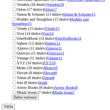
Vendeta (18 titulov)
Vendeta
18
Orion (17 titulov)
Orion
17
Simon & Schuster (15 titulov)
Simon & Schuster
15
Hodder and Stoughton (15 titulov)
Hodder and
Stoughton
15
Témbr (15 titulov)
Témbr
15
Voxi (14 titulov)
Voxi
14
OneHotBook (14 titulov)
OneHotBook
14
Sphere (12 titulov)
Sphere
12
Alpress (11 titulov)
Alpress
11
Quercus (11 titulov)
Quercus
11
Vintage (11 titulov)
Vintage
11
XYZ (10 titulov)
XYZ
10
Motto (10 titulov)
Motto
10
Slovart (8 titulov)
Slovart
8
Tatran (8 titulov)
Tatran
8
Jota (8 titulov)
Jota
8
Arrow Books (8 titulov)
Arrow Books
8
Mladá fronta (7 titulov)
Mladá fronta
7
Ďalšie možnosti
Väzba