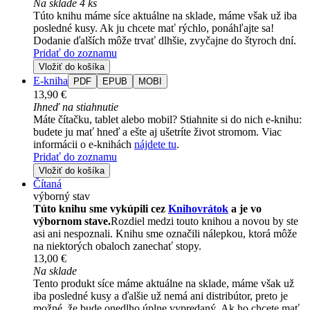
Na sklade 4 ks
Túto knihu máme síce aktuálne na sklade, máme však už iba
posledné kusy. Ak ju chcete mať rýchlo, ponáhľajte sa!
Dodanie ďalších môže trvať dlhšie, zvyčajne do štyroch dní.
Pridať do zoznamu
Vložiť do košíka
E-kniha
PDF
EPUB
MOBI
13,90 €
Ihneď na stiahnutie
Máte čítačku, tablet alebo mobil? Stiahnite si do nich e-knihu:
budete ju mať hneď a ešte aj ušetríte život stromom. Viac
informácii o e-knihách
nájdete tu
.
Pridať do zoznamu
Vložiť do košíka
Čítaná
výborný stav
Túto knihu sme vykúpili cez
Knihovrátok
a je vo
výbornom stave.
Rozdiel medzi touto knihou a novou by ste
asi ani nespoznali. Knihu sme označili nálepkou, ktorá môže
na niektorých obaloch zanechať stopy.
13,00 €
Na sklade
Tento produkt síce máme aktuálne na sklade, máme však už
iba posledné kusy a ďalšie už nemá ani distribútor, preto je
možné, že bude onedlho úplne vypredaný. Ak ho chcete mať,