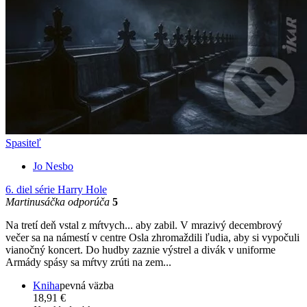
Spasiteľ
Jo Nesbo
6. diel série
Harry Hole
Martinusáčka odporúča
5
Na tretí deň vstal z mŕtvych... aby zabil. V mrazivý decembrový
večer sa na námestí v centre Osla zhromaždili ľudia, aby si vypočuli
vianočný koncert. Do hudby zaznie výstrel a divák v uniforme
Armády spásy sa mŕtvy zrúti na zem...
Kniha
pevná väzba
18,91 €