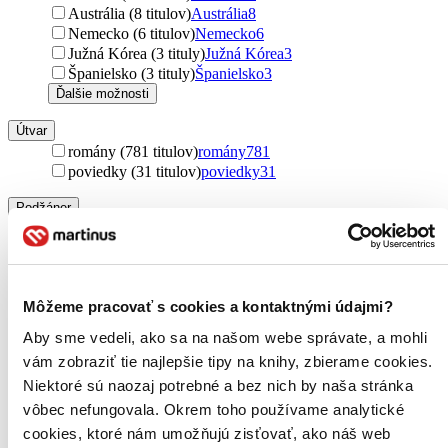
Austrália (8 titulov)
Austrália
8
Nemecko (6 titulov)
Nemecko
6
Južná Kórea (3 tituly)
Južná Kórea
3
Španielsko (3 tituly)
Španielsko
3
Ďalšie možnosti
Útvar
romány (781 titulov)
romány
781
poviedky (31 titulov)
poviedky
31
Podžáner
thrillery (487 titulov)
thrillery
487
detektívky (375 titulov)
detektívky
375
psychotriller (47 titulov)
psychotriller
47
fantasy (34 titulov)
fantasy
34
Môžeme pracovať s cookies a kontaktnými údajmi?
horory (21 titulov)
horory
21
sci-fi (18 titulov)
sci-fi
18
Aby sme vedeli, ako sa na našom webe správate, a mohli
dark fantasy (8 titulov)
dark fantasy
8
vám zobraziť tie najlepšie tipy na knihy, zbierame cookies.
dystopický (8 titulov)
dystopický
8
Niektoré sú naozaj potrebné a bez nich by naša stránka
Ďalšie možnosti
vôbec nefungovala. Okrem toho používame analytické
Autor
cookies, ktoré nám umožňujú zisťovať, ako náš web
Jo Nesbo (42 titulov)
Jo Nesbo
42