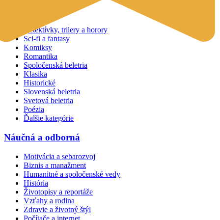
Beletria
Detektívky, trilery a horory
Sci-fi a fantasy
Komiksy
Romantika
Spoločenská beletria
Klasika
Historické
Slovenská beletria
Svetová beletria
Poézia
Ďalšie kategórie
Náučná a odborná
Motivácia a sebarozvoj
Biznis a manažment
Humanitné a spoločenské vedy
História
Životopisy a reportáže
Vzťahy a rodina
Zdravie a životný štýl
Počítače a internet