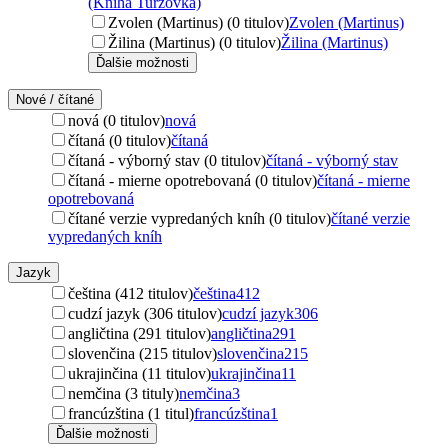
(Kniha Turzovka)
Zvolen (Martinus) (0 titulov)
Zvolen (Martinus)
Žilina (Martinus) (0 titulov)
Žilina (Martinus)
Ďalšie možnosti
Nové / čítané
nová (0 titulov)
nová
čítaná (0 titulov)
čítaná
čítaná - výborný stav (0 titulov)
čítaná - výborný stav
čítaná - mierne opotrebovaná (0 titulov)
čítaná - mierne
opotrebovaná
čítané verzie vypredaných kníh (0 titulov)
čítané verzie
vypredaných kníh
Jazyk
čeština (412 titulov)
čeština
412
cudzí jazyk (306 titulov)
cudzí jazyk
306
angličtina (291 titulov)
angličtina
291
slovenčina (215 titulov)
slovenčina
215
ukrajinčina (11 titulov)
ukrajinčina
11
nemčina (3 tituly)
nemčina
3
francúzština (1 titul)
francúzština
1
Ďalšie možnosti