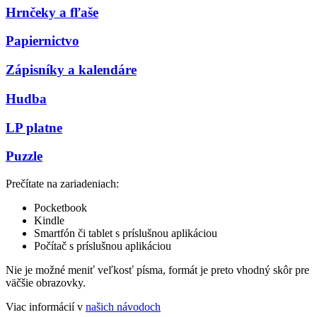
Hrnčeky a fľaše
Papiernictvo
Zápisníky a kalendáre
Hudba
LP platne
Puzzle
Prečítate na zariadeniach:
Pocketbook
Kindle
Smartfón či tablet s príslušnou aplikáciou
Počítač s príslušnou aplikáciou
Nie je možné meniť veľkosť písma, formát je preto vhodný skôr pre
väčšie obrazovky.
Viac informácií v
našich návodoch