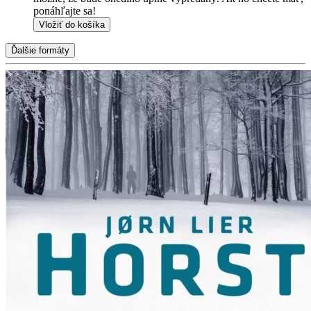
ponáhľajte sa!
Vložiť do košíka
Ďalšie formáty