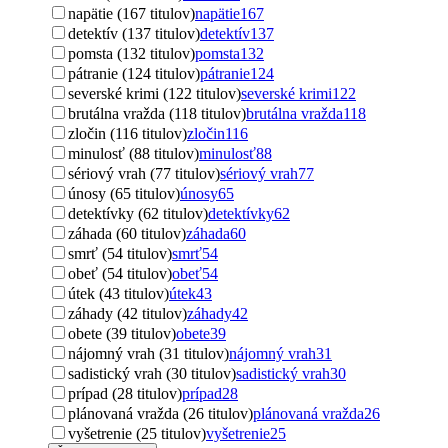
napätie (167 titulov)
napätie
167
detektív (137 titulov)
detektív
137
pomsta (132 titulov)
pomsta
132
pátranie (124 titulov)
pátranie
124
severské krimi (122 titulov)
severské krimi
122
brutálna vražda (118 titulov)
brutálna vražda
118
zločin (116 titulov)
zločin
116
minulosť (88 titulov)
minulosť
88
sériový vrah (77 titulov)
sériový vrah
77
únosy (65 titulov)
únosy
65
detektívky (62 titulov)
detektívky
62
záhada (60 titulov)
záhada
60
smrť (54 titulov)
smrť
54
obeť (54 titulov)
obeť
54
útek (43 titulov)
útek
43
záhady (42 titulov)
záhady
42
obete (39 titulov)
obete
39
nájomný vrah (31 titulov)
nájomný vrah
31
sadistický vrah (30 titulov)
sadistický vrah
30
prípad (28 titulov)
prípad
28
plánovaná vražda (26 titulov)
plánovaná vražda
26
vyšetrenie (25 titulov)
vyšetrenie
25