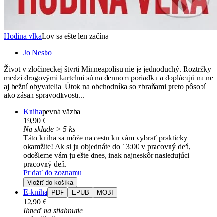
Hodina vlka
Lov sa ešte len začína
Jo Nesbo
Život v zločineckej štvrti Minneapolisu nie je jednoduchý. Roztržky
medzi drogovými kartelmi sú na dennom poriadku a doplácajú na ne
aj bežní obyvatelia. Útok na obchodníka so zbraňami preto pôsobí
ako zásah spravodlivosti...
Kniha
pevná väzba
19,90 €
Na sklade > 5 ks
Táto kniha sa môže na cestu ku vám vybrať prakticky
okamžite! Ak si ju objednáte do 13:00 v pracovný deň,
odošleme vám ju ešte dnes, inak najneskôr nasledujúci
pracovný deň.
Pridať do zoznamu
Vložiť do košíka
E-kniha
PDF
EPUB
MOBI
12,90 €
Ihneď na stiahnutie