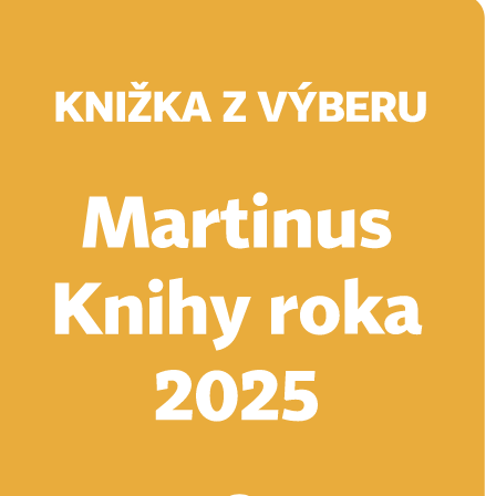
Doručenie
Kníhkupectvá
Knihovrátok
Poukážky
Knižný blog
Kontakt
E-knihy
Audioknihy
Hry
Filmy
Knihy
Doplnky
Vyhľadávanie
Prihlásiť
Vyhľadávanie
Knihy
E-knihy
Audioknihy
Hry
Filmy
Doplnky