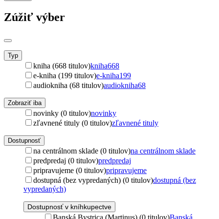
Zúžiť výber
Typ
kniha (668 titulov)
kniha
668
e-kniha (199 titulov)
e-kniha
199
audiokniha (68 titulov)
audiokniha
68
Zobraziť iba
novinky (0 titulov)
novinky
zľavnené tituly (0 titulov)
zľavnené tituly
Dostupnosť
na centrálnom sklade (0 titulov)
na centrálnom sklade
predpredaj (0 titulov)
predpredaj
pripravujeme (0 titulov)
pripravujeme
dostupná (bez vypredaných) (0 titulov)
dostupná (bez
vypredaných)
Dostupnosť v kníhkupectve
Banská Bystrica (Martinus) (0 titulov)
Banská