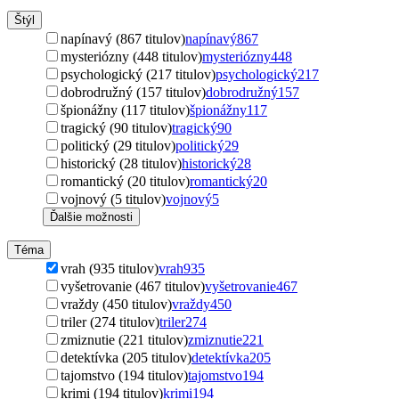
Štýl
napínavý (867 titulov)
napínavý
867
mysteriózny (448 titulov)
mysteriózny
448
psychologický (217 titulov)
psychologický
217
dobrodružný (157 titulov)
dobrodružný
157
špionážny (117 titulov)
špionážny
117
tragický (90 titulov)
tragický
90
politický (29 titulov)
politický
29
historický (28 titulov)
historický
28
romantický (20 titulov)
romantický
20
vojnový (5 titulov)
vojnový
5
Ďalšie možnosti
Téma
vrah (935 titulov)
vrah
935
vyšetrovanie (467 titulov)
vyšetrovanie
467
vraždy (450 titulov)
vraždy
450
triler (274 titulov)
triler
274
zmiznutie (221 titulov)
zmiznutie
221
detektívka (205 titulov)
detektívka
205
tajomstvo (194 titulov)
tajomstvo
194
krimi (194 titulov)
krimi
194