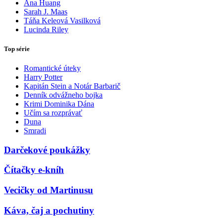
Ana Huang
Sarah J. Maas
Táňa Keleová Vasilková
Lucinda Riley
Top série
Romantické úteky
Harry Potter
Kapitán Stein a Notár Barbarič
Denník odvážneho bojka
Krimi Dominika Dána
Učím sa rozprávať
Duna
Smradi
Darčekové poukážky
Čítačky e-kníh
Vecičky od Martinusu
Káva, čaj a pochutiny