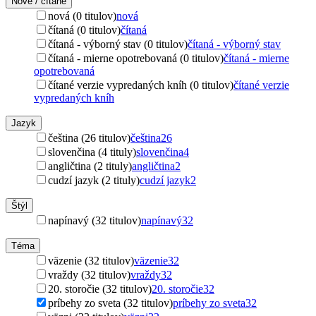
Nové / čítané
nová (0 titulov)
nová
čítaná (0 titulov)
čítaná
čítaná - výborný stav (0 titulov)
čítaná - výborný stav
čítaná - mierne opotrebovaná (0 titulov)
čítaná - mierne
opotrebovaná
čítané verzie vypredaných kníh (0 titulov)
čítané verzie
vypredaných kníh
Jazyk
čeština (26 titulov)
čeština
26
slovenčina (4 tituly)
slovenčina
4
angličtina (2 tituly)
angličtina
2
cudzí jazyk (2 tituly)
cudzí jazyk
2
Štýl
napínavý (32 titulov)
napínavý
32
Téma
väzenie (32 titulov)
väzenie
32
vraždy (32 titulov)
vraždy
32
20. storočie (32 titulov)
20. storočie
32
príbehy zo sveta (32 titulov)
príbehy zo sveta
32