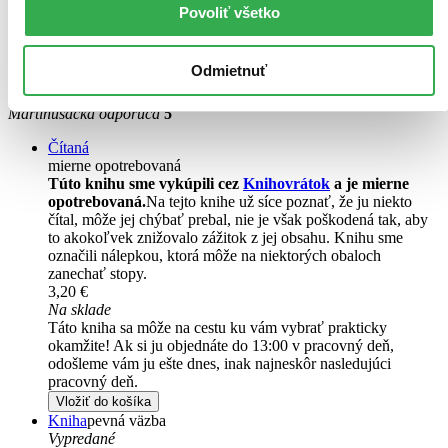
Povoliť všetko
Motýľ
Odmietnuť
Henri Charrière
Martinusáčka odporúča
5
Čítaná
mierne opotrebovaná
Túto knihu sme vykúpili cez
Knihovrátok
a je mierne
opotrebovaná.
Na tejto knihe už síce poznať, že ju niekto
čítal, môže jej chýbať prebal, nie je však poškodená tak, aby
to akokoľvek znižovalo zážitok z jej obsahu. Knihu sme
označili nálepkou, ktorá môže na niektorých obaloch
zanechať stopy.
3,20 €
Na sklade
Táto kniha sa môže na cestu ku vám vybrať prakticky
okamžite! Ak si ju objednáte do 13:00 v pracovný deň,
odošleme vám ju ešte dnes, inak najneskôr nasledujúci
pracovný deň.
Vložiť do košíka
Kniha
pevná väzba
Vypredané