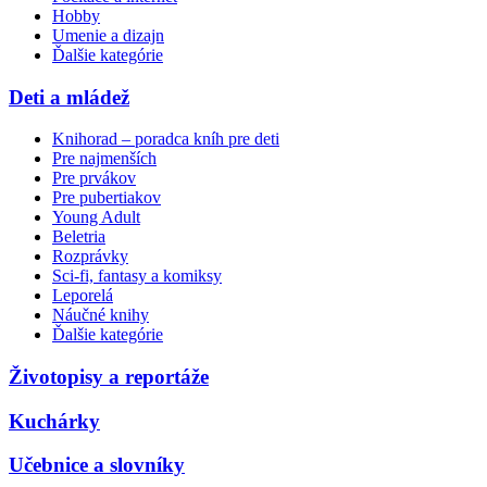
Hobby
Umenie a dizajn
Ďalšie kategórie
Deti a mládež
Knihorad – poradca kníh pre deti
Pre najmenších
Pre prvákov
Pre pubertiakov
Young Adult
Beletria
Rozprávky
Sci-fi, fantasy a komiksy
Leporelá
Náučné knihy
Ďalšie kategórie
Životopisy a reportáže
Kuchárky
Učebnice a slovníky