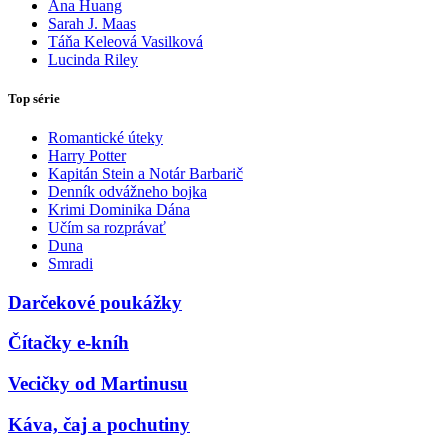
Ana Huang
Sarah J. Maas
Táňa Keleová Vasilková
Lucinda Riley
Top série
Romantické úteky
Harry Potter
Kapitán Stein a Notár Barbarič
Denník odvážneho bojka
Krimi Dominika Dána
Učím sa rozprávať
Duna
Smradi
Darčekové poukážky
Čítačky e-kníh
Vecičky od Martinusu
Káva, čaj a pochutiny