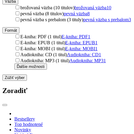
Väzba
brožovaná väzba (10 titulov)
brožovaná väzba
10
pevná väzba (8 titulov)
pevná väzba
8
pevná väzba s prebalom (3 tituly)
pevná väzba s prebalom
3
Formát
E-kniha: PDF (1 titul)
E-kniha: PDF
1
E-kniha: EPUB (1 titul)
E-kniha: EPUB
1
E-kniha: MOBI (1 titul)
E-kniha: MOBI
1
Audiokniha: CD (1 titul)
Audiokniha: CD
1
Audiokniha: MP3 (1 titul)
Audiokniha: MP3
1
Ďalšie možnosti
Zúžiť výber
Zoradiť
Bestsellery
Top hodnotené
Novinky