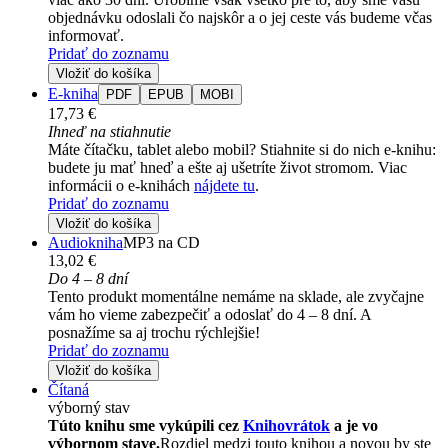
objednávku odoslali čo najskôr a o jej ceste vás budeme včas
informovať.
Pridať do zoznamu
Vložiť do košíka
E-kniha
PDF
EPUB
MOBI
17,73 €
Ihneď na stiahnutie
Máte čítačku, tablet alebo mobil? Stiahnite si do nich e-knihu:
budete ju mať hneď a ešte aj ušetríte život stromom. Viac
informácii o e-knihách
nájdete tu
.
Pridať do zoznamu
Vložiť do košíka
Audiokniha
MP3 na CD
13,02 €
Do 4 – 8 dní
Tento produkt momentálne nemáme na sklade, ale zvyčajne
vám ho vieme zabezpečiť a odoslať do 4 – 8 dní. A
posnažíme sa aj trochu rýchlejšie!
Pridať do zoznamu
Vložiť do košíka
Čítaná
výborný stav
Túto knihu sme vykúpili cez
Knihovrátok
a je vo
výbornom stave.
Rozdiel medzi touto knihou a novou by ste