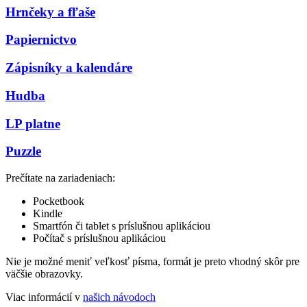
Hrnčeky a fľaše
Papiernictvo
Zápisníky a kalendáre
Hudba
LP platne
Puzzle
Prečítate na zariadeniach:
Pocketbook
Kindle
Smartfón či tablet s príslušnou aplikáciou
Počítač s príslušnou aplikáciou
Nie je možné meniť veľkosť písma, formát je preto vhodný skôr pre
väčšie obrazovky.
Viac informácií v
našich návodoch