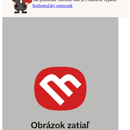
Knihomoľský pomocník