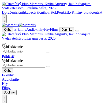
Doručenie
Kníhkupectvá
Knihovrátok
Poukážky
Knižný blog
Kontakt
E-knihy
Audioknihy
Hry
Filmy
Knihy
Doplnky
Vyhľadávanie
Prihlásiť
Vyhľadávanie
Knihy
E-knihy
Audioknihy
Hry
Filmy
Doplnky