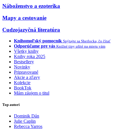
Náboženstvo a ezoterika
Mapy a cestovanie
Cudzojazyčná literatúra
Knihomoľský pomocník
Spýtajte sa Sherlocka, čo čítať
Odporúčame pre vás
Knižné tipy ušité na mieru vám
Všetky knihy
Knihy roka 2025
Bestsellery
Novinky
Pripravované
Akcie a zľavy
Kolekcie
BookTok
Mám záujem o titul
Top autori
Dominik Dán
Julie Caplin
Rebecca Yarros