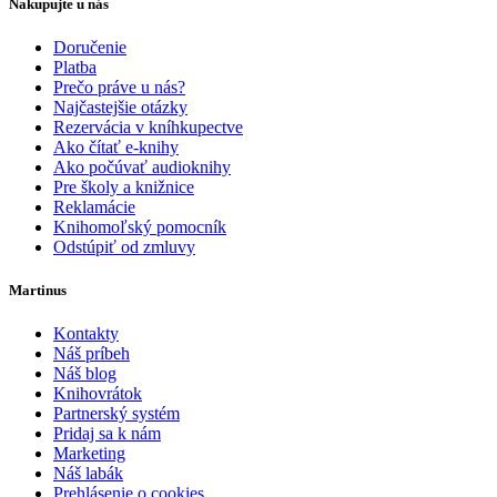
Nakupujte u nás
Doručenie
Platba
Prečo práve u nás?
Najčastejšie otázky
Rezervácia v kníhkupectve
Ako čítať e-knihy
Ako počúvať audioknihy
Pre školy a knižnice
Reklamácie
Knihomoľský pomocník
Odstúpiť od zmluvy
Martinus
Kontakty
Náš príbeh
Náš blog
Knihovrátok
Partnerský systém
Pridaj sa k nám
Marketing
Náš labák
Prehlásenie o cookies