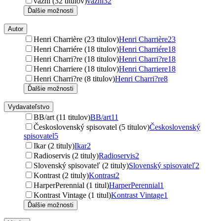
väzni (32 titulov)
väzni
32
Ďalšie možnosti
Autor
Henri Charrière (23 titulov)
Henri Charrière
23
Henri Charriére (18 titulov)
Henri Charriére
18
Henri Charri?re (18 titulov)
Henri Charri?re
18
Henri Charriere (18 titulov)
Henri Charriere
18
Henri Charri?re (8 titulov)
Henri Charri?re
8
Ďalšie možnosti
Vydavateľstvo
BB/art (11 titulov)
BB/art
11
Československý spisovatel (5 titulov)
Československý
spisovatel
5
Ikar (2 tituly)
Ikar
2
Radioservis (2 tituly)
Radioservis
2
Slovenský spisovateľ (2 tituly)
Slovenský spisovateľ
2
Kontrast (2 tituly)
Kontrast
2
HarperPerennial (1 titul)
HarperPerennial
1
Kontrast Vintage (1 titul)
Kontrast Vintage
1
Ďalšie možnosti