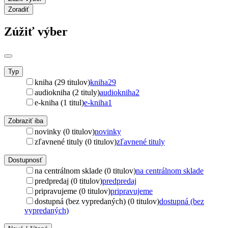
Zoradiť
Zúžiť výber
Typ
kniha (29 titulov)
kniha
29
audiokniha (2 tituly)
audiokniha
2
e-kniha (1 titul)
e-kniha
1
Zobraziť iba
novinky (0 titulov)
novinky
zľavnené tituly (0 titulov)
zľavnené tituly
Dostupnosť
na centrálnom sklade (0 titulov)
na centrálnom sklade
predpredaj (0 titulov)
predpredaj
pripravujeme (0 titulov)
pripravujeme
dostupná (bez vypredaných) (0 titulov)
dostupná (bez
vypredaných)