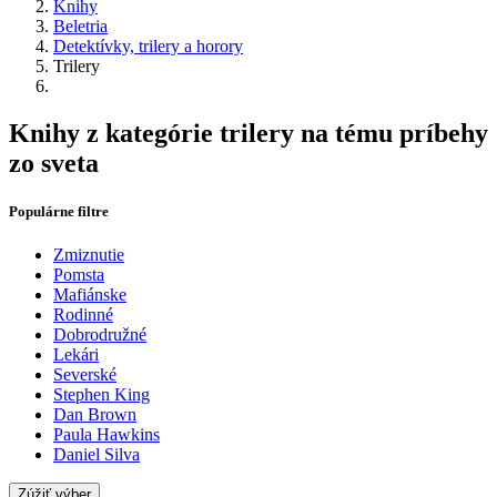
Knihy
Beletria
Detektívky, trilery a horory
Trilery
Knihy z kategórie trilery na tému príbehy
zo sveta
Populárne filtre
Zmiznutie
Pomsta
Mafiánske
Rodinné
Dobrodružné
Lekári
Severské
Stephen King
Dan Brown
Paula Hawkins
Daniel Silva
Zúžiť výber