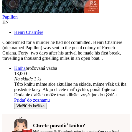
Papillon
EN
Henri Charrière
Condemned for a murder he had not committed‚ Henri Charriere
(nicknamed Papillon) was sent to the penal colony of French
Guiana. Forty−two days after his arrival he made his first break‚
travelling a thousand gruelling miles in an open boat...
Kniha
brožovaná väzba
13,00 €
Na sklade 1 ks
Túto knihu máme síce aktuálne na sklade, máme však už iba
posledné kusy. Ak ju chcete mať rýchlo, ponáhľajte sa!
Dodanie ďalších môže trvať dlhšie, zvyčajne do týždňa.
Pridať do zoznamu
Vložiť do košíka
Chcete poradiť knihu?
Náš pomocník Sherlock vám ju s radosťou vypátra!