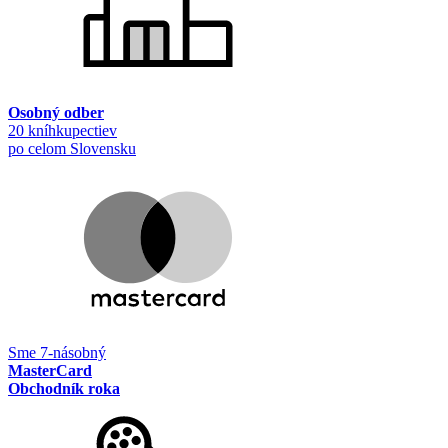
Osobný odber
20 kníhkupectiev
po celom Slovensku
Sme 7-násobný
MasterCard
Obchodník roka