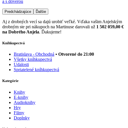
a s dôverou
Predchádzajúce
Ďalšie
Aj z drobných vecí sa dajú urobiť veľké. Vďaka vašim Anjelským
drobným ste pri nákupoch na Martinuse darovali už
1 502 059,00 €
na Dobrého Anjela
. Ďakujeme!
Kníhkupectvá
Bratislava - Obchodná
• Otvorené do 21:00
Všetky kníhkupectvá
Udalosti
Spriatelené kníhkupectvá
Kategórie
Knihy
E-knihy
Audioknihy
Hry
Filmy
Doplnky