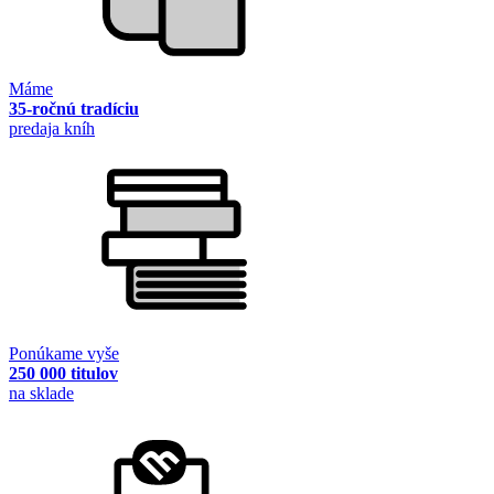
Máme
35-ročnú tradíciu
predaja kníh
Ponúkame vyše
250 000 titulov
na sklade