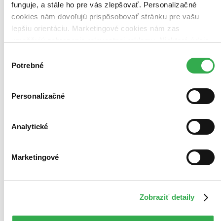
funguje, a stále ho pre vás zlepšovať. Personalizačné
cookies nám dovoľujú prispôsobovať stránku pre vašu
lepšiu orientáciu. Marketingové cookies nám zas
umožňujú zobrazenie relevantnej reklamy. Niektoré údaje
zdieľame aj s tretími stranami. Veľmi by nám pomohlo,
Výber
keby sme mohli používať všetky tieto cookies. Ďakujeme!
Potrebné
súhlasu
Personalizačné
Analytické
Marketingové
Zobraziť detaily