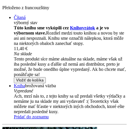
Přeloženo z francouzštiny
Čítaná
výborný stav
Túto knihu sme vykúpili cez
Knihovrátok
a je vo
výbornom stave.
Rozdiel medzi touto knihou a novou by ste
asi ani nespoznali. Knihu sme označili nálepkou, ktorá môže
na niektorých obaloch zanechať stopy.
11,40 €
Na sklade
Tento produkt síce máme aktuálne na sklade, máme však už
iba posledné kusy a ďalšie už nemá ani distribútor, preto je
možné, že bude onedlho úplne vypredaný. Ak ho chcete mať,
ponáhľajte sa!
Vložiť do košíka
Kniha
brožovaná väzba
Vypredané
Ach, mrzí nás to, z tejto knihy sa už predali všetky výtlačky a
nemáme ju na sklade my ani vydavateľ :( Teoreticky však
môžete mať šťastie v niektorých iných obchodoch, ktoré ešte
nepredali posledné kusy.
Pridať do zoznamu