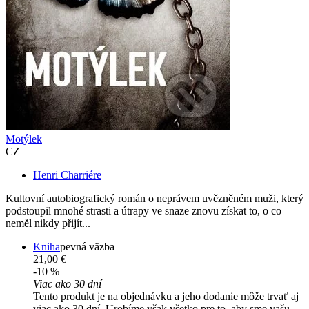
Motýlek
CZ
Henri Charriére
Kultovní autobiografický román o neprávem uvězněném muži, který
podstoupil mnohé strasti a útrapy ve snaze znovu získat to, o co
neměl nikdy přijít...
Kniha
pevná väzba
21,00 €
-10 %
Viac ako 30 dní
Tento produkt je na objednávku a jeho dodanie môže trvať aj
viac ako 30 dní. Urobíme však všetko pre to, aby sme vašu