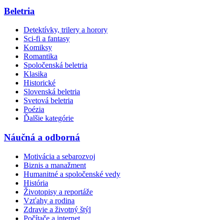
Beletria
Detektívky, trilery a horory
Sci-fi a fantasy
Komiksy
Romantika
Spoločenská beletria
Klasika
Historické
Slovenská beletria
Svetová beletria
Poézia
Ďalšie kategórie
Náučná a odborná
Motivácia a sebarozvoj
Biznis a manažment
Humanitné a spoločenské vedy
História
Životopisy a reportáže
Vzťahy a rodina
Zdravie a životný štýl
Počítače a internet