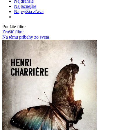
Najdrahšie
Najlacnejšie
Najvyššia zľava
Použité filtre
Zrušiť filtre
Na tému príbehy zo sveta