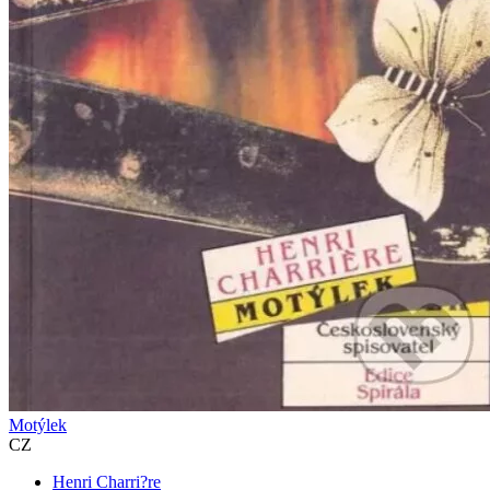
Motýlek
CZ
Henri Charri?re