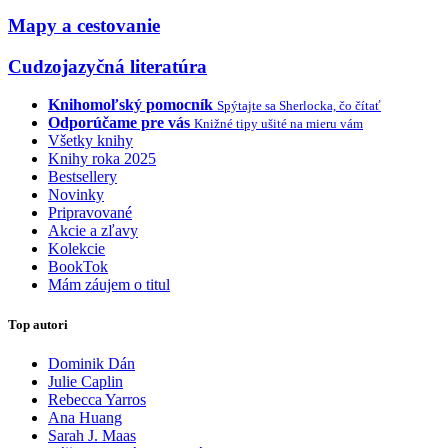
Mapy a cestovanie
Cudzojazyčná literatúra
Knihomoľský pomocník
Spýtajte sa Sherlocka, čo čítať
Odporúčame pre vás
Knižné tipy ušité na mieru vám
Všetky knihy
Knihy roka 2025
Bestsellery
Novinky
Pripravované
Akcie a zľavy
Kolekcie
BookTok
Mám záujem o titul
Top autori
Dominik Dán
Julie Caplin
Rebecca Yarros
Ana Huang
Sarah J. Maas