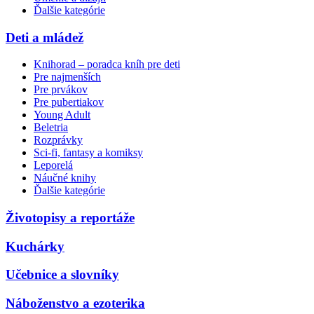
Ďalšie kategórie
Deti a mládež
Knihorad – poradca kníh pre deti
Pre najmenších
Pre prvákov
Pre pubertiakov
Young Adult
Beletria
Rozprávky
Sci-fi, fantasy a komiksy
Leporelá
Náučné knihy
Ďalšie kategórie
Životopisy a reportáže
Kuchárky
Učebnice a slovníky
Náboženstvo a ezoterika