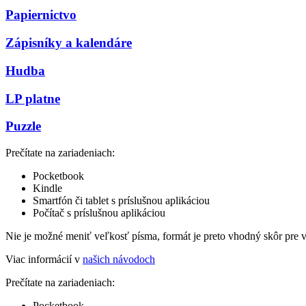
Papiernictvo
Zápisníky a kalendáre
Hudba
LP platne
Puzzle
Prečítate na zariadeniach:
Pocketbook
Kindle
Smartfón či tablet s príslušnou aplikáciou
Počítač s príslušnou aplikáciou
Nie je možné meniť veľkosť písma, formát je preto vhodný skôr pre 
Viac informácií v
našich návodoch
Prečítate na zariadeniach:
Pocketbook