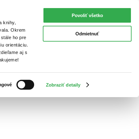
Povoliť všetko
a knihy,
ovala. Okrem
Odmietnuť
stále ho pre
u orientáciu.
dieľame aj s
Ďakujeme!
ngové
Zobraziť detaily