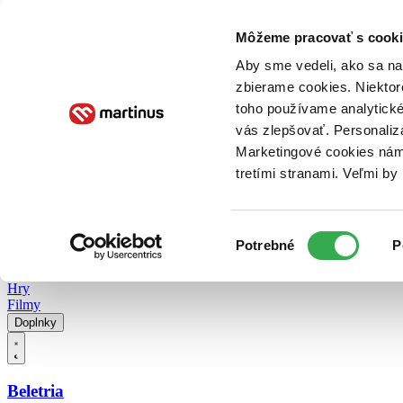
Doručenie
Kníhkupectvá
Knihovrátok
Poukážky
Knižný blog
Kontakt
Môžeme pracovať s cooki
Aby sme vedeli, ako sa na 
zbierame cookies. Niektor
E-knihy
Audioknihy
Hry
Filmy
Knihy
Doplnky
toho používame analytické
vás zlepšovať. Personaliz
Vyhľadávanie
Marketingové cookies nám 
tretími stranami. Veľmi b
Prihlásiť
Vyhľadávanie
Výber
Knihy
Potrebné
P
súhlasu
E-knihy
Audioknihy
Hry
Filmy
Doplnky
Beletria