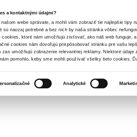
es a kontaktnými údajmi?
našom webe správate, a mohli vám zobraziť tie najlepšie tipy n
é sú naozaj potrebné a bez nich by naša stránka vôbec nefung
 cookies, ktoré nám umožňujú zisťovať, ako náš web funguje, a 
ačné cookies nám dovoľujú prispôsobovať stránku pre vašu lepši
zas umožňujú zobrazenie relevantnej reklamy. Niektoré údaje z
y nám pomohlo, keby sme mohli používať všetky tieto cookies. 
ersonalizačné
Analytické
Marketi