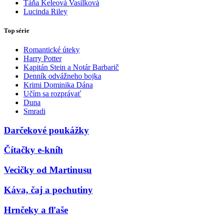
Táňa Keleová Vasilková
Lucinda Riley
Top série
Romantické úteky
Harry Potter
Kapitán Stein a Notár Barbarič
Denník odvážneho bojka
Krimi Dominika Dána
Učím sa rozprávať
Duna
Smradi
Darčekové poukážky
Čítačky e-kníh
Vecičky od Martinusu
Káva, čaj a pochutiny
Hrnčeky a fľaše