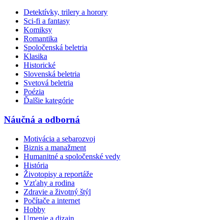
Detektívky, trilery a horory
Sci-fi a fantasy
Komiksy
Romantika
Spoločenská beletria
Klasika
Historické
Slovenská beletria
Svetová beletria
Poézia
Ďalšie kategórie
Náučná a odborná
Motivácia a sebarozvoj
Biznis a manažment
Humanitné a spoločenské vedy
História
Životopisy a reportáže
Vzťahy a rodina
Zdravie a životný štýl
Počítače a internet
Hobby
Umenie a dizajn