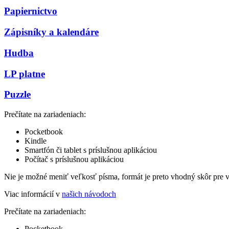
Papiernictvo
Zápisníky a kalendáre
Hudba
LP platne
Puzzle
Prečítate na zariadeniach:
Pocketbook
Kindle
Smartfón či tablet s príslušnou aplikáciou
Počítač s príslušnou aplikáciou
Nie je možné meniť veľkosť písma, formát je preto vhodný skôr pre 
Viac informácií v
našich návodoch
Prečítate na zariadeniach:
Pocketbook