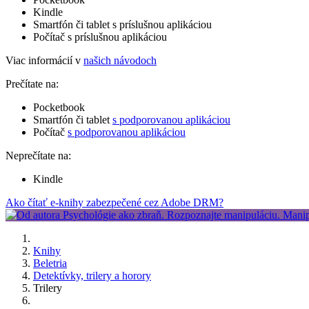
Kindle
Smartfón či tablet s príslušnou aplikáciou
Počítač s príslušnou aplikáciou
Viac informácií v
našich návodoch
Prečítate na:
Pocketbook
Smartfón či tablet
s podporovanou aplikáciou
Počítač
s podporovanou aplikáciou
Neprečítate na:
Kindle
Ako čítať e-knihy zabezpečené cez Adobe DRM?
Knihy
Beletria
Detektívky, trilery a horory
Trilery