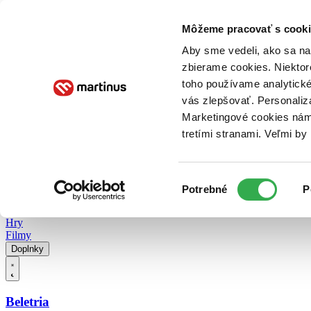
Doručenie
Kníhkupectvá
Knihovrátok
Poukážky
Knižný blog
Kontakt
Môžeme pracovať s cooki
Aby sme vedeli, ako sa na 
zbierame cookies. Niektor
E-knihy
Audioknihy
Hry
Filmy
Knihy
Doplnky
toho používame analytické
vás zlepšovať. Personaliz
Vyhľadávanie
Marketingové cookies nám 
tretími stranami. Veľmi b
Prihlásiť
Vyhľadávanie
Výber
Knihy
Potrebné
P
súhlasu
E-knihy
Audioknihy
Hry
Filmy
Doplnky
Beletria