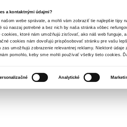
es a kontaktnými údajmi?
našom webe správate, a mohli vám zobraziť tie najlepšie tipy n
é sú naozaj potrebné a bez nich by naša stránka vôbec nefung
 cookies, ktoré nám umožňujú zisťovať, ako náš web funguje, a 
ačné cookies nám dovoľujú prispôsobovať stránku pre vašu lepši
zas umožňujú zobrazenie relevantnej reklamy. Niektoré údaje z
y nám pomohlo, keby sme mohli používať všetky tieto cookies. 
ersonalizačné
Analytické
Marketi