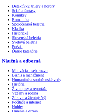
Detektívky, trilery a horory
Sci-fi a fantasy
Komiksy
Romantika
Spoločenská beletria
Klasika
Historické
Slovenská beletria
Svetová beletria
Poézia
Ďalšie kategórie
Náučná a odborná
Motivácia a sebarozvoj
Biznis a manažment
Humanitné a spoločenské vedy
História
Životopisy a reportáže
Vzťahy a rodina
Zdravie a životný štýl
Počítače a internet
Hobby
Umenie a dizajn