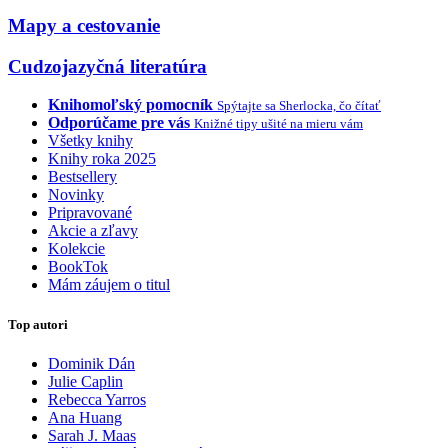
Mapy a cestovanie
Cudzojazyčná literatúra
Knihomoľský pomocník
Spýtajte sa Sherlocka, čo čítať
Odporúčame pre vás
Knižné tipy ušité na mieru vám
Všetky knihy
Knihy roka 2025
Bestsellery
Novinky
Pripravované
Akcie a zľavy
Kolekcie
BookTok
Mám záujem o titul
Top autori
Dominik Dán
Julie Caplin
Rebecca Yarros
Ana Huang
Sarah J. Maas