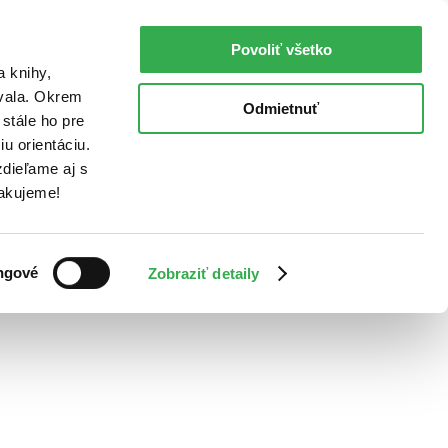
Povoliť všetko
a knihy,
ovala. Okrem
Odmietnuť
stále ho pre
u orientáciu.
dieľame aj s
Ďakujeme!
ngové
Zobraziť detaily