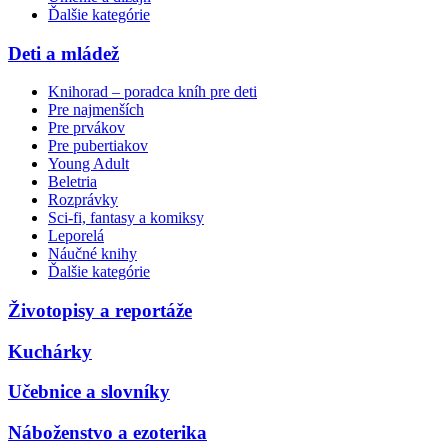
Ďalšie kategórie
Deti a mládež
Knihorad – poradca kníh pre deti
Pre najmenších
Pre prvákov
Pre pubertiakov
Young Adult
Beletria
Rozprávky
Sci-fi, fantasy a komiksy
Leporelá
Náučné knihy
Ďalšie kategórie
Životopisy a reportáže
Kuchárky
Učebnice a slovníky
Náboženstvo a ezoterika