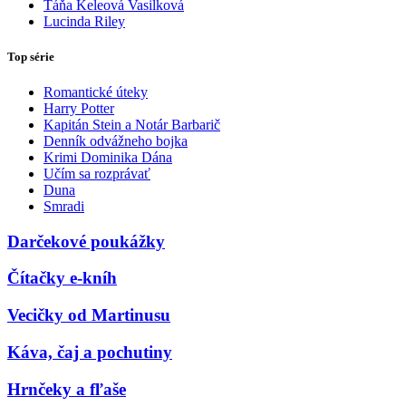
Táňa Keleová Vasilková
Lucinda Riley
Top série
Romantické úteky
Harry Potter
Kapitán Stein a Notár Barbarič
Denník odvážneho bojka
Krimi Dominika Dána
Učím sa rozprávať
Duna
Smradi
Darčekové poukážky
Čítačky e-kníh
Vecičky od Martinusu
Káva, čaj a pochutiny
Hrnčeky a fľaše