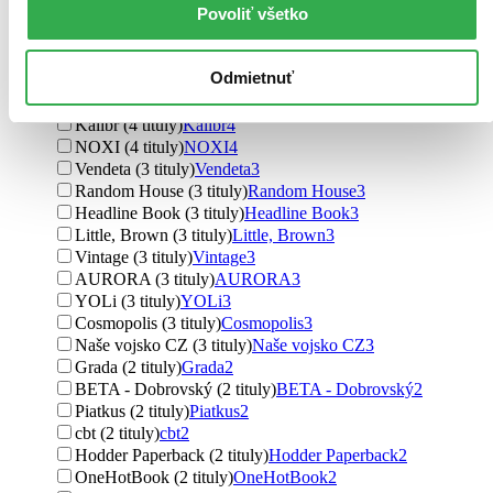
Povoliť všetko
YOLi CZ (6 titulov)
YOLi CZ
6
HarperCollins (5 titulov)
HarperCollins
5
Slovart (4 tituly)
Slovart
4
Odmietnuť
Ikar CZ (4 tituly)
Ikar CZ
4
Lindeni (4 tituly)
Lindeni
4
Kalibr (4 tituly)
Kalibr
4
NOXI (4 tituly)
NOXI
4
Vendeta (3 tituly)
Vendeta
3
Random House (3 tituly)
Random House
3
Headline Book (3 tituly)
Headline Book
3
Little, Brown (3 tituly)
Little, Brown
3
Vintage (3 tituly)
Vintage
3
AURORA (3 tituly)
AURORA
3
YOLi (3 tituly)
YOLi
3
Cosmopolis (3 tituly)
Cosmopolis
3
Naše vojsko CZ (3 tituly)
Naše vojsko CZ
3
Grada (2 tituly)
Grada
2
BETA - Dobrovský (2 tituly)
BETA - Dobrovský
2
Piatkus (2 tituly)
Piatkus
2
cbt (2 tituly)
cbt
2
Hodder Paperback (2 tituly)
Hodder Paperback
2
OneHotBook (2 tituly)
OneHotBook
2