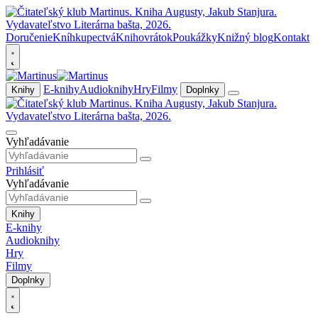
Doručenie
Kníhkupectvá
Knihovrátok
Poukážky
Knižný blog
Kontakt
E-knihy
Audioknihy
Hry
Filmy
Knihy
Doplnky
Vyhľadávanie
Prihlásiť
Vyhľadávanie
Knihy
E-knihy
Audioknihy
Hry
Filmy
Doplnky