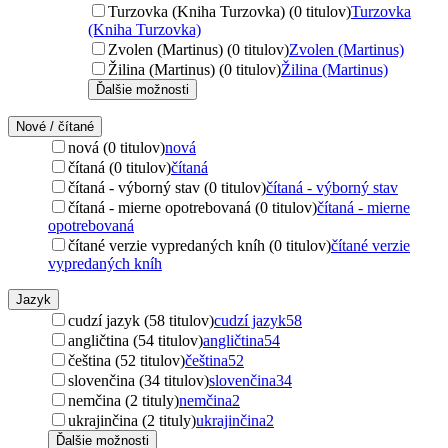
Turzovka (Kniha Turzovka) (0 titulov)
Turzovka
(Kniha Turzovka)
Zvolen (Martinus) (0 titulov)
Zvolen (Martinus)
Žilina (Martinus) (0 titulov)
Žilina (Martinus)
Ďalšie možnosti
Nové / čítané
nová (0 titulov)
nová
čítaná (0 titulov)
čítaná
čítaná - výborný stav (0 titulov)
čítaná - výborný stav
čítaná - mierne opotrebovaná (0 titulov)
čítaná - mierne
opotrebovaná
čítané verzie vypredaných kníh (0 titulov)
čítané verzie
vypredaných kníh
Jazyk
cudzí jazyk (58 titulov)
cudzí jazyk
58
angličtina (54 titulov)
angličtina
54
čeština (52 titulov)
čeština
52
slovenčina (34 titulov)
slovenčina
34
nemčina (2 tituly)
nemčina
2
ukrajinčina (2 tituly)
ukrajinčina
2
Ďalšie možnosti