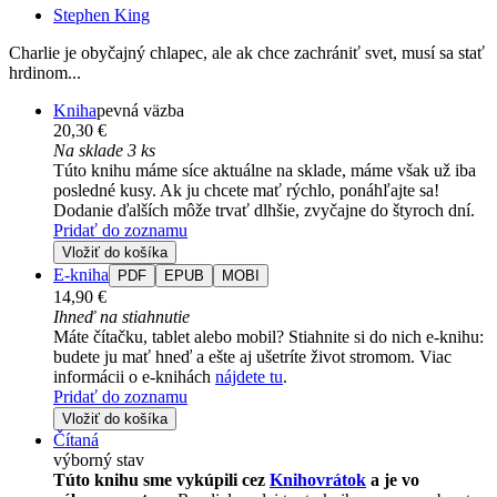
Stephen King
Charlie je obyčajný chlapec, ale ak chce zachrániť svet, musí sa stať
hrdinom...
Kniha
pevná väzba
20,30 €
Na sklade 3 ks
Túto knihu máme síce aktuálne na sklade, máme však už iba
posledné kusy. Ak ju chcete mať rýchlo, ponáhľajte sa!
Dodanie ďalších môže trvať dlhšie, zvyčajne do štyroch dní.
Pridať do zoznamu
Vložiť do košíka
E-kniha
PDF
EPUB
MOBI
14,90 €
Ihneď na stiahnutie
Máte čítačku, tablet alebo mobil? Stiahnite si do nich e-knihu:
budete ju mať hneď a ešte aj ušetríte život stromom. Viac
informácii o e-knihách
nájdete tu
.
Pridať do zoznamu
Vložiť do košíka
Čítaná
výborný stav
Túto knihu sme vykúpili cez
Knihovrátok
a je vo