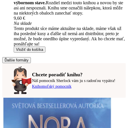
výbornom stave.
Rozdiel medzi touto knihou a novou by ste
asi ani nespoznali. Knihu sme označili nálepkou, ktorá môže
na niektorých obaloch zanechať stopy.
9,60 €
Na sklade
Tento produkt síce máme aktuálne na sklade, máme však už
iba posledné kusy a ďalšie už nemá ani distribútor, preto je
možné, že bude onedlho úplne vypredaný. Ak ho chcete mať,
ponáhľajte sa!
Vložiť do košíka
Ďalšie formáty
Chcete poradiť knihu?
Náš pomocník Sherlock vám ju s radosťou vypátra!
Knihomoľský pomocník