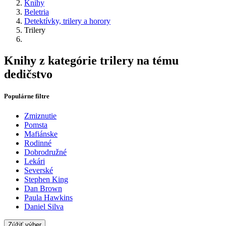
Knihy
Beletria
Detektívky, trilery a horory
Trilery
Knihy z kategórie trilery na tému
dedičstvo
Populárne filtre
Zmiznutie
Pomsta
Mafiánske
Rodinné
Dobrodružné
Lekári
Severské
Stephen King
Dan Brown
Paula Hawkins
Daniel Silva
Zúžiť výber