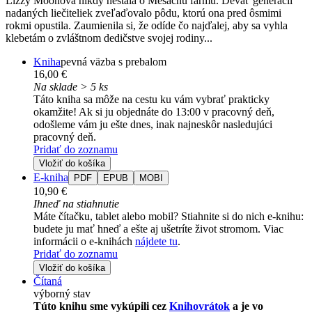
Lizzy Moonová nikdy nestála o Mesačnú farmu. Deväť generácií
nadaných liečiteliek zveľaďovalo pôdu, ktorú ona pred ôsmimi
rokmi opustila. Zaumienila si, že odíde čo najďalej, aby sa vyhla
klebetám o zvláštnom dedičstve svojej rodiny...
Kniha
pevná väzba s prebalom
16,00 €
Na sklade > 5 ks
Táto kniha sa môže na cestu ku vám vybrať prakticky
okamžite! Ak si ju objednáte do 13:00 v pracovný deň,
odošleme vám ju ešte dnes, inak najneskôr nasledujúci
pracovný deň.
Pridať do zoznamu
Vložiť do košíka
E-kniha
PDF
EPUB
MOBI
10,90 €
Ihneď na stiahnutie
Máte čítačku, tablet alebo mobil? Stiahnite si do nich e-knihu:
budete ju mať hneď a ešte aj ušetríte život stromom. Viac
informácii o e-knihách
nájdete tu
.
Pridať do zoznamu
Vložiť do košíka
Čítaná
výborný stav
Túto knihu sme vykúpili cez
Knihovrátok
a je vo