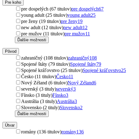
Pre koho
pre dospelých (67 titulov)
pre dospelých
67
young adult (25 titulov)
young adult
25
pre ženy (19 titulov)
pre ženy
19
new adult (12 titulov)
new adult
12
pre mužov (11 titulov)
pre mužov
11
Ďalšie možnosti
Pôvod
zahraničný (108 titulov)
zahraničný
108
Spojené štáty (79 titulov)
Spojené štáty
79
Spojené kráľovstvo (25 titulov)
Spojené kráľovstvo
25
Česko (11 titulov)
Česko
11
Nový Zéland (6 titulov)
Nový Zéland
6
severský (3 tituly)
severský
3
Fínsko (3 tituly)
Fínsko
3
Austrália (3 tituly)
Austrália
3
Slovensko (2 tituly)
Slovensko
2
Ďalšie možnosti
Útvar
romány (136 titulov)
romány
136