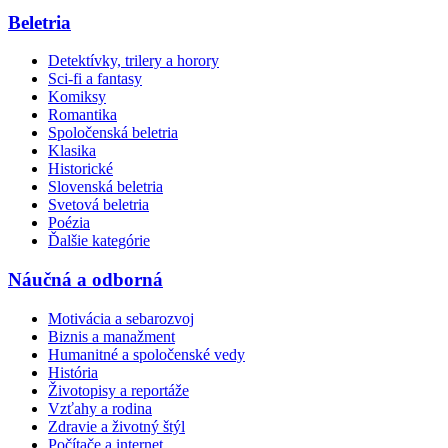
Beletria
Detektívky, trilery a horory
Sci-fi a fantasy
Komiksy
Romantika
Spoločenská beletria
Klasika
Historické
Slovenská beletria
Svetová beletria
Poézia
Ďalšie kategórie
Náučná a odborná
Motivácia a sebarozvoj
Biznis a manažment
Humanitné a spoločenské vedy
História
Životopisy a reportáže
Vzťahy a rodina
Zdravie a životný štýl
Počítače a internet