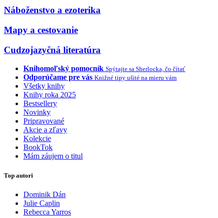
Náboženstvo a ezoterika
Mapy a cestovanie
Cudzojazyčná literatúra
Knihomoľský pomocník
Spýtajte sa Sherlocka, čo čítať
Odporúčame pre vás
Knižné tipy ušité na mieru vám
Všetky knihy
Knihy roka 2025
Bestsellery
Novinky
Pripravované
Akcie a zľavy
Kolekcie
BookTok
Mám záujem o titul
Top autori
Dominik Dán
Julie Caplin
Rebecca Yarros