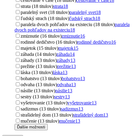
cestovanie v čase (18 titulov)
cestovanie v čase
18
strata (18 titulov)
strata
18
paralelný svet (18 titulov)
paralelný svet
18
ľudský strach (18 titulov)
ľudský strach
18
paralela dvoch pohľadov na existeciu (18 titulov)
paralela
dvoch pohľadov na existeciu
18
zmiznutie (16 titulov)
zmiznutie
16
rodinné dedičstvo (16 titulov)
rodinné dedičstvo
16
majetok (15 titulov)
majetok
15
záhada (14 titulov)
záhada
14
záhady (13 titulov)
záhady
13
prežitie (13 titulov)
prežitie
13
láska (13 titulov)
láska
13
bohatstvo (13 titulov)
bohatstvo
13
odvaha (13 titulov)
odvaha
13
násilie (13 titulov)
násilie
13
sestry (13 titulov)
sestry
13
vyšetrovanie (13 titulov)
vyšetrovanie
13
sadizmus (13 titulov)
sadizmus
13
strašidelný dom (13 titulov)
strašidelný dom
13
mučenie (13 titulov)
mučenie
13
Ďalšie možnosti