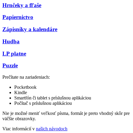
Hrnčeky a fľaše
Papiernictvo
Zápisníky a kalendáre
Hudba
LP platne
Puzzle
Prečítate na zariadeniach:
Pocketbook
Kindle
Smartfón či tablet s príslušnou aplikáciou
Počítač s príslušnou aplikáciou
Nie je možné meniť veľkosť písma, formát je preto vhodný skôr pre
väčšie obrazovky.
Viac informácií v
našich návodoch