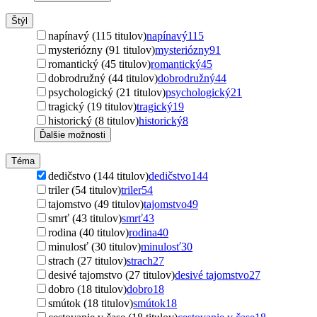
Štýl
napínavý (115 titulov)
napínavý
115
mysteriózny (91 titulov)
mysteriózny
91
romantický (45 titulov)
romantický
45
dobrodružný (44 titulov)
dobrodružný
44
psychologický (21 titulov)
psychologický
21
tragický (19 titulov)
tragický
19
historický (8 titulov)
historický
8
Ďalšie možnosti
Téma
dedičstvo (144 titulov)
dedičstvo
144
triler (54 titulov)
triler
54
tajomstvo (49 titulov)
tajomstvo
49
smrť (43 titulov)
smrť
43
rodina (40 titulov)
rodina
40
minulosť (30 titulov)
minulosť
30
strach (27 titulov)
strach
27
desivé tajomstvo (27 titulov)
desivé tajomstvo
27
dobro (18 titulov)
dobro
18
smútok (18 titulov)
smútok
18