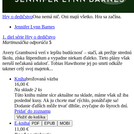
Hry o dedičstvo
Ona nemá nič. Oni majú všetko. Hra sa začína.
Jennifer Lynn Barnes
1. diel série
Hry o dedičstvo
Martinusáčka odporúča
5
Avery Grambsová verí v lepšiu budúcnosť – stačí, ak prežije strednú
školu, získa štipendium a vypadne niekam ďaleko. Tieto plány však
neruší nečakaná udalosť. Tobias Hawthorne jej po smrti odkáže
takmer celý svoj majetok...
Kniha
brožovaná väzba
16,00 €
Na sklade 2 ks
Túto knihu máme síce aktuálne na sklade, máme však už iba
posledné kusy. Ak ju chcete mať rýchlo, ponáhľajte sa!
Dodanie ďalších môže trvať dlhšie, zvyčajne do štyroch dní.
Pridať do zoznamu
Vložiť do košíka
E-kniha
PDF
EPUB
MOBI
11,00 €