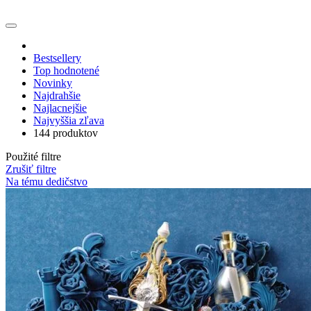
Bestsellery
Top hodnotené
Novinky
Najdrahšie
Najlacnejšie
Najvyššia zľava
144 produktov
Použité filtre
Zrušiť filtre
Na tému dedičstvo