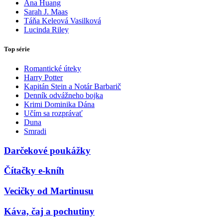
Ana Huang
Sarah J. Maas
Táňa Keleová Vasilková
Lucinda Riley
Top série
Romantické úteky
Harry Potter
Kapitán Stein a Notár Barbarič
Denník odvážneho bojka
Krimi Dominika Dána
Učím sa rozprávať
Duna
Smradi
Darčekové poukážky
Čítačky e-kníh
Vecičky od Martinusu
Káva, čaj a pochutiny