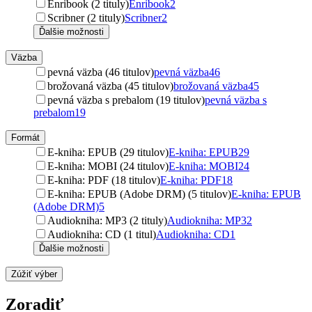
Enribook (2 tituly)
Enribook
2
Scribner (2 tituly)
Scribner
2
Ďalšie možnosti
Väzba
pevná väzba (46 titulov)
pevná väzba
46
brožovaná väzba (45 titulov)
brožovaná väzba
45
pevná väzba s prebalom (19 titulov)
pevná väzba s
prebalom
19
Formát
E-kniha: EPUB (29 titulov)
E-kniha: EPUB
29
E-kniha: MOBI (24 titulov)
E-kniha: MOBI
24
E-kniha: PDF (18 titulov)
E-kniha: PDF
18
E-kniha: EPUB (Adobe DRM) (5 titulov)
E-kniha: EPUB
(Adobe DRM)
5
Audiokniha: MP3 (2 tituly)
Audiokniha: MP3
2
Audiokniha: CD (1 titul)
Audiokniha: CD
1
Ďalšie možnosti
Zúžiť výber
Zoradiť