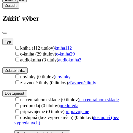
Zoradiť
Zúžiť výber
Typ
kniha (112 titulov)
kniha
112
e-kniha (29 titulov)
e-kniha
29
audiokniha (3 tituly)
audiokniha
3
Zobraziť iba
novinky (0 titulov)
novinky
zľavnené tituly (0 titulov)
zľavnené tituly
Dostupnosť
na centrálnom sklade (0 titulov)
na centrálnom sklade
predpredaj (0 titulov)
predpredaj
pripravujeme (0 titulov)
pripravujeme
dostupná (bez vypredaných) (0 titulov)
dostupná (bez
vypredaných)