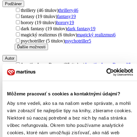
Podžáner
thrillery (46 titulov)
thrillery
46
fantasy (19 titulov)
fantasy
19
horory (19 titulov)
horory
19
dark fantasy (19 titulov)
dark fantasy
19
magický realizmus (6 titulov)
magický realizmus
6
psychotriller (5 titulov)
psychotriller
5
Ďalšie možnosti
Autor
Jennifer Lynn Barnes (25 titulov)
Jennifer Lynn Barnes
25
Stephen King (19 titulov)
Stephen King
19
King Stephen (19 titulov)
King Stephen
19
Abigail Dean (13 titulov)
Abigail Dean
13
Ruth Ware (11 titulov)
Ruth Ware
11
Môžeme pracovať s cookies a kontaktnými údajmi?
Nora Roberts (10 titulov)
Nora Roberts
10
Cass Green (8 titulov)
Cass Green
8
Aby sme vedeli, ako sa na našom webe správate, a mohli
Mary Ellen Taylor (7 titulov)
Mary Ellen Taylor
7
vám zobraziť tie najlepšie tipy na knihy, zbierame cookies.
Barbara Davis (6 titulov)
Barbara Davis
6
Niektoré sú naozaj potrebné a bez nich by naša stránka
Rose Carlyle (6 titulov)
Rose Carlyle
6
vôbec nefungovala. Okrem toho používame analytické
Graham Masterton (5 titulov)
Graham Masterton
5
Janelle Brown (5 titulov)
Janelle Brown
5
cookies, ktoré nám umožňujú zisťovať, ako náš web