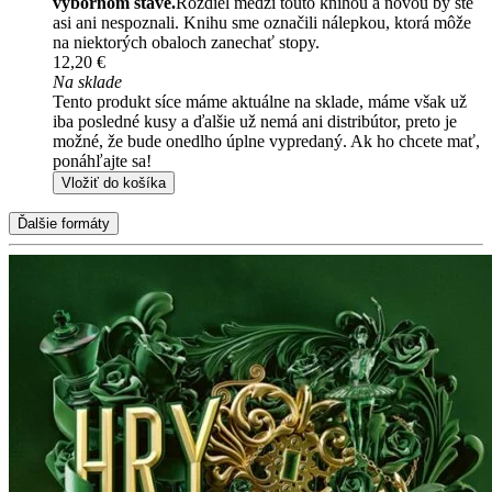
výbornom stave.
Rozdiel medzi touto knihou a novou by ste
asi ani nespoznali. Knihu sme označili nálepkou, ktorá môže
na niektorých obaloch zanechať stopy.
12,20 €
Na sklade
Tento produkt síce máme aktuálne na sklade, máme však už
iba posledné kusy a ďalšie už nemá ani distribútor, preto je
možné, že bude onedlho úplne vypredaný. Ak ho chcete mať,
ponáhľajte sa!
Vložiť do košíka
Ďalšie formáty