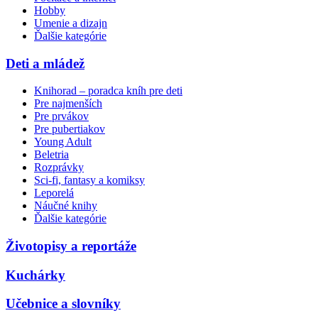
Hobby
Umenie a dizajn
Ďalšie kategórie
Deti a mládež
Knihorad – poradca kníh pre deti
Pre najmenších
Pre prvákov
Pre pubertiakov
Young Adult
Beletria
Rozprávky
Sci-fi, fantasy a komiksy
Leporelá
Náučné knihy
Ďalšie kategórie
Životopisy a reportáže
Kuchárky
Učebnice a slovníky