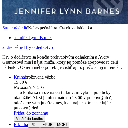
Stratený dedič
Nebezpečná hra. Osudová hádanka.
Jennifer Lynn Barnes
2. diel série
Hry o dedičstvo
Hry o dedičstvo sa končia prekvapivým odhalením a Avery
Grambsová musí nájsť muža, ktorý jej pomôže zodpovedať celú
hádanku. Okrem iného potrebuje zistiť aj to, prečo z nej miliardár ...
Kniha
brožovaná väzba
15,80 €
Na sklade > 5 ks
Táto kniha sa môže na cestu ku vám vybrať prakticky
okamžite! Ak si ju objednáte do 13:00 v pracovný deň,
odošleme vám ju ešte dnes, inak najneskôr nasledujúci
pracovný deň.
Pridať do zoznamu
Vložiť do košíka
E-kniha
PDF
EPUB
MOBI