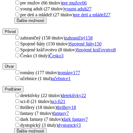
pre mužov (66 titulov)
pre mužov
66
young adult (27 titulov)
young adult
27
pre deti a mládež (27 titulov)
pre deti a mládež
27
Ďalšie možnosti
Pôvod
zahraničný (158 titulov)
zahraničný
158
Spojené štáty (150 titulov)
Spojené štáty
150
Spojené kráľovstvo (8 titulov)
Spojené kráľovstvo
8
Česko (3 tituly)
Česko
3
Útvar
romány (177 titulov)
romány
177
učebnice (1 titul)
učebnice
1
Podžáner
detektívky (22 titulov)
detektívky
22
sci-fi (21 titulov)
sci-fi
21
thrillery (18 titulov)
thrillery
18
fantasy (7 titulov)
fantasy
7
dark fantasy (7 titulov)
dark fantasy
7
dystopický (3 tituly)
dystopický
3
Ďalšie možnosti