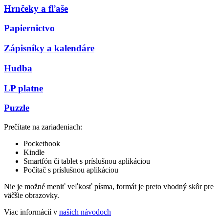
Hrnčeky a fľaše
Papiernictvo
Zápisníky a kalendáre
Hudba
LP platne
Puzzle
Prečítate na zariadeniach:
Pocketbook
Kindle
Smartfón či tablet s príslušnou aplikáciou
Počítač s príslušnou aplikáciou
Nie je možné meniť veľkosť písma, formát je preto vhodný skôr pre
väčšie obrazovky.
Viac informácií v
našich návodoch