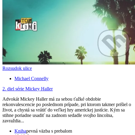
Rozsudok ulice
Michael Connelly
2. diel série
Mickey Haller
Advokát Mickey Haller má za sebou ťažké obdobie
rekonvalescencie po poslednom prípade, pri ktorom takmer prišiel o
život, a chystá sa vrátiť do veľkej hry americkej justície. Kým sa
stihne poriadne usadiť na zadnom sedadle svojho lincolna,
zavraždia...
Kniha
pevná väzba s prebalom