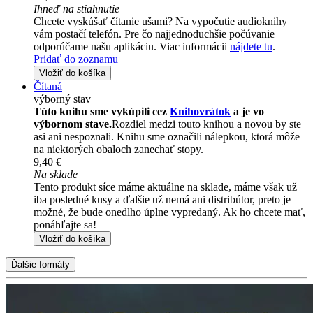
Ihneď na stiahnutie
Chcete vyskúšať čítanie ušami? Na vypočutie audioknihy
vám postačí telefón. Pre čo najjednoduchšie počúvanie
odporúčame našu aplikáciu. Viac informácii
nájdete tu
.
Pridať do zoznamu
Vložiť do košíka
Čítaná
výborný stav
Túto knihu sme vykúpili cez
Knihovrátok
a je vo
výbornom stave.
Rozdiel medzi touto knihou a novou by ste
asi ani nespoznali. Knihu sme označili nálepkou, ktorá môže
na niektorých obaloch zanechať stopy.
9,40 €
Na sklade
Tento produkt síce máme aktuálne na sklade, máme však už
iba posledné kusy a ďalšie už nemá ani distribútor, preto je
možné, že bude onedlho úplne vypredaný. Ak ho chcete mať,
ponáhľajte sa!
Vložiť do košíka
Ďalšie formáty