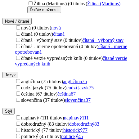
Žilina (Martinus) (0 titulov)
Žilina (Martinus)
Ďalšie možnosti
Nové / čítané
nová (0 titulov)
nová
čítaná (0 titulov)
čítaná
čítaná - výborný stav (0 titulov)
čítaná - výborný stav
čítaná - mierne opotrebovaná (0 titulov)
čítaná - mierne
opotrebovaná
čítané verzie vypredaných kníh (0 titulov)
čítané verzie
vypredaných kníh
Jazyk
angličtina (75 titulov)
angličtina
75
cudzí jazyk (75 titulov)
cudzí jazyk
75
čeština (67 titulov)
čeština
67
slovenčina (37 titulov)
slovenčina
37
Štýl
napínavý (111 titulov)
napínavý
111
dobrodružný (83 titulov)
dobrodružný
83
historický (77 titulov)
historický
77
politický (45 titulov)
politický
45