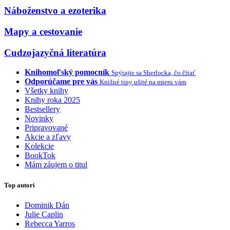
Náboženstvo a ezoterika
Mapy a cestovanie
Cudzojazyčná literatúra
Knihomoľský pomocník
Spýtajte sa Sherlocka, čo čítať
Odporúčame pre vás
Knižné tipy ušité na mieru vám
Všetky knihy
Knihy roka 2025
Bestsellery
Novinky
Pripravované
Akcie a zľavy
Kolekcie
BookTok
Mám záujem o titul
Top autori
Dominik Dán
Julie Caplin
Rebecca Yarros