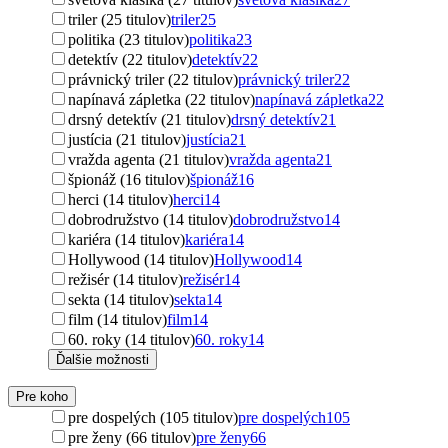
triler (25 titulov)
triler
25
politika (23 titulov)
politika
23
detektív (22 titulov)
detektív
22
právnický triler (22 titulov)
právnický triler
22
napínavá zápletka (22 titulov)
napínavá zápletka
22
drsný detektív (21 titulov)
drsný detektív
21
justícia (21 titulov)
justícia
21
vražda agenta (21 titulov)
vražda agenta
21
špionáž (16 titulov)
špionáž
16
herci (14 titulov)
herci
14
dobrodružstvo (14 titulov)
dobrodružstvo
14
kariéra (14 titulov)
kariéra
14
Hollywood (14 titulov)
Hollywood
14
režisér (14 titulov)
režisér
14
sekta (14 titulov)
sekta
14
film (14 titulov)
film
14
60. roky (14 titulov)
60. roky
14
Ďalšie možnosti
Pre koho
pre dospelých (105 titulov)
pre dospelých
105
pre ženy (66 titulov)
pre ženy
66