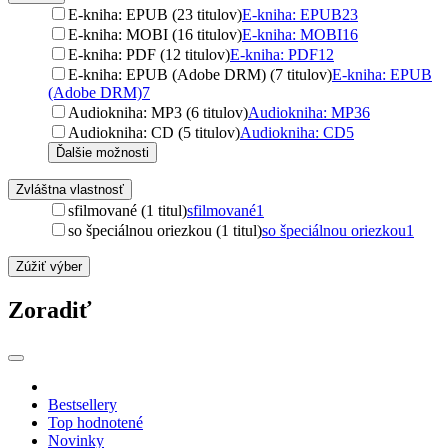
E-kniha: EPUB (23 titulov)
E-kniha: EPUB
23
E-kniha: MOBI (16 titulov)
E-kniha: MOBI
16
E-kniha: PDF (12 titulov)
E-kniha: PDF
12
E-kniha: EPUB (Adobe DRM) (7 titulov)
E-kniha: EPUB
(Adobe DRM)
7
Audiokniha: MP3 (6 titulov)
Audiokniha: MP3
6
Audiokniha: CD (5 titulov)
Audiokniha: CD
5
Ďalšie možnosti
Zvláštna vlastnosť
sfilmované (1 titul)
sfilmované
1
so špeciálnou oriezkou (1 titul)
so špeciálnou oriezkou
1
Zúžiť výber
Zoradiť
Bestsellery
Top hodnotené
Novinky