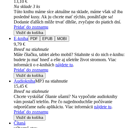
13,10 €
Na sklade 3 ks
Túto knihu máme síce aktuálne na sklade, máme však už iba
posledné kusy. Ak ju chcete mať rýchlo, ponáhľajte sa!
Dodanie ďalších môže trvať dlhšie, zvyčajne do piatich dní.
Pridať do zoznamu
Vložiť do košíka
E-kniha
PDF
EPUB
MOBI
9,79 €
Ihneď na stiahnutie
Máte čítačku, tablet alebo mobil? Stiahnite si do nich e-knihu:
budete ju mať hneď a ešte aj ušetríte život stromom. Viac
informácii o e-knihách
nájdete tu
.
Pridať do zoznamu
Vložiť do košíka
Audiokniha
MP3 na stiahnutie
15,45 €
Ihneď na stiahnutie
Chcete vyskúšať čítanie ušami? Na vypočutie audioknihy
vám postačí telefón. Pre čo najjednoduchšie počúvanie
odporúčame našu aplikáciu. Viac informácii
nájdete tu
.
Pridať do zoznamu
Vložiť do košíka
Čítaná