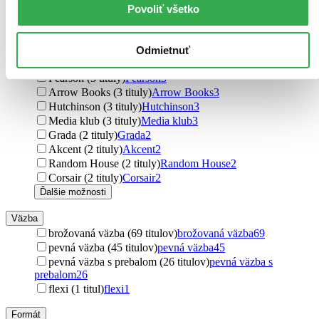
Simon & Schuster (3 tituly)
Simon & Schuster
3
Povoliť všetko
Plus (3 tituly)
Plus
3
BETA - Dobrovský (3 tituly)
BETA - Dobrovský
3
Vendeta (3 tituly)
Vendeta
3
Odmietnuť
Transworld (3 tituly)
Transworld
3
Pearson (3 tituly)
Pearson
3
Arrow Books (3 tituly)
Arrow Books
3
Hutchinson (3 tituly)
Hutchinson
3
Media klub (3 tituly)
Media klub
3
Grada (2 tituly)
Grada
2
Akcent (2 tituly)
Akcent
2
Random House (2 tituly)
Random House
2
Corsair (2 tituly)
Corsair
2
Ďalšie možnosti
Väzba
brožovaná väzba (69 titulov)
brožovaná väzba
69
pevná väzba (45 titulov)
pevná väzba
45
pevná väzba s prebalom (26 titulov)
pevná väzba s
prebalom
26
flexi (1 titul)
flexi
1
Formát