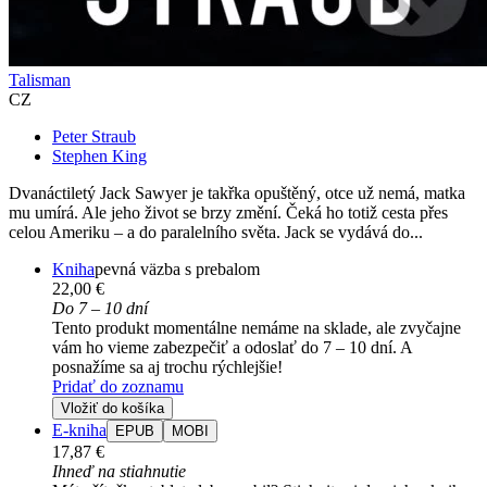
Talisman
CZ
Peter Straub
Stephen King
Dvanáctiletý Jack Sawyer je takřka opuštěný, otce už nemá, matka
mu umírá. Ale jeho život se brzy změní. Čeká ho totiž cesta přes
celou Ameriku – a do paralelního světa. Jack se vydává do...
Kniha
pevná väzba s prebalom
22,00 €
Do 7 – 10 dní
Tento produkt momentálne nemáme na sklade, ale zvyčajne
vám ho vieme zabezpečiť a odoslať do 7 – 10 dní. A
posnažíme sa aj trochu rýchlejšie!
Pridať do zoznamu
Vložiť do košíka
E-kniha
EPUB
MOBI
17,87 €
Ihneď na stiahnutie