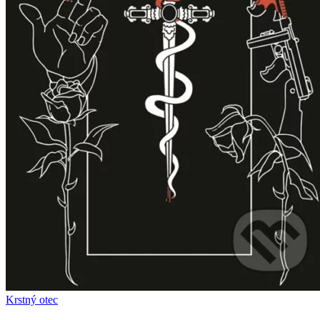
Krstný otec