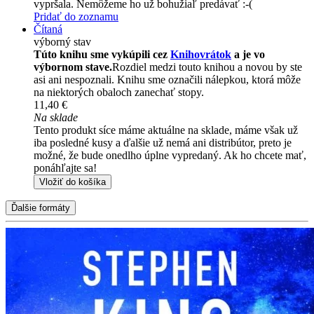
vypršala. Nemôžeme ho už bohužiaľ predávať :-(
Pridať do zoznamu
Čítaná
výborný stav
Túto knihu sme vykúpili cez
Knihovrátok
a je vo
výbornom stave.
Rozdiel medzi touto knihou a novou by ste
asi ani nespoznali. Knihu sme označili nálepkou, ktorá môže
na niektorých obaloch zanechať stopy.
11,40 €
Na sklade
Tento produkt síce máme aktuálne na sklade, máme však už
iba posledné kusy a ďalšie už nemá ani distribútor, preto je
možné, že bude onedlho úplne vypredaný. Ak ho chcete mať,
ponáhľajte sa!
Vložiť do košíka
Ďalšie formáty