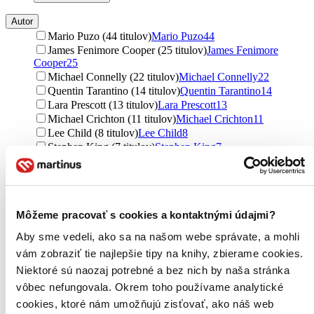
Autor
Mario Puzo (44 titulov)
Mario Puzo
44
James Fenimore Cooper (25 titulov)
James Fenimore
Cooper
25
Michael Connelly (22 titulov)
Michael Connelly
22
Quentin Tarantino (14 titulov)
Quentin Tarantino
14
Lara Prescott (13 titulov)
Lara Prescott
13
Michael Crichton (11 titulov)
Michael Crichton
11
Lee Child (8 titulov)
Lee Child
8
Stephen King (7 titulov)
Stephen King
7
Peter Straub (7 titulov)
Peter Straub
7
King Stephen (7 titulov)
King Stephen
7
David Baldacci (6 titulov)
David Baldacci
6
Louise Penny (6 titulov)
Louise Penny
6
Môžeme pracovať s cookies a kontaktnými údajmi?
Hillary Rodham Clinton (6 titulov)
Hillary Rodham
Clinton
6
Aby sme vedeli, ako sa na našom webe správate, a mohli
Vince Flynn (4 tituly)
Vince Flynn
4
vám zobraziť tie najlepšie tipy na knihy, zbierame cookies.
Kyle Mills (4 tituly)
Kyle Mills
4
Niektoré sú naozaj potrebné a bez nich by naša stránka
Neal Stephenson (3 tituly)
Neal Stephenson
3
Jon Krakauer (3 tituly)
Jon Krakauer
3
vôbec nefungovala. Okrem toho používame analytické
Dan Chaon (3 tituly)
Dan Chaon
3
cookies, ktoré nám umožňujú zisťovať, ako náš web
Seth MacFarlane (3 tituly)
Seth MacFarlane
3