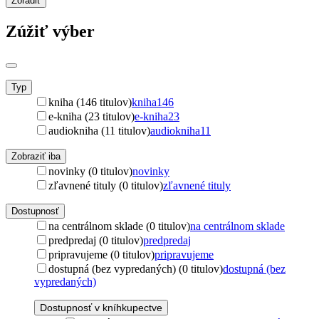
Zoradiť
Zúžiť výber
Typ
kniha (146 titulov)
kniha
146
e-kniha (23 titulov)
e-kniha
23
audiokniha (11 titulov)
audiokniha
11
Zobraziť iba
novinky (0 titulov)
novinky
zľavnené tituly (0 titulov)
zľavnené tituly
Dostupnosť
na centrálnom sklade (0 titulov)
na centrálnom sklade
predpredaj (0 titulov)
predpredaj
pripravujeme (0 titulov)
pripravujeme
dostupná (bez vypredaných) (0 titulov)
dostupná (bez
vypredaných)
Dostupnosť v kníhkupectve