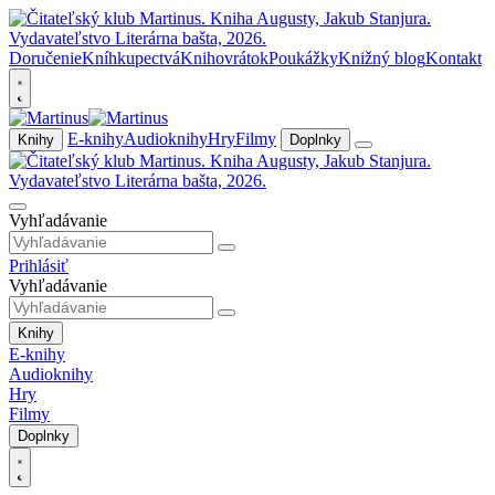
Doručenie
Kníhkupectvá
Knihovrátok
Poukážky
Knižný blog
Kontakt
E-knihy
Audioknihy
Hry
Filmy
Knihy
Doplnky
Vyhľadávanie
Prihlásiť
Vyhľadávanie
Knihy
E-knihy
Audioknihy
Hry
Filmy
Doplnky