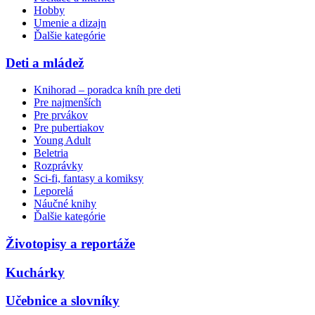
Hobby
Umenie a dizajn
Ďalšie kategórie
Deti a mládež
Knihorad – poradca kníh pre deti
Pre najmenších
Pre prvákov
Pre pubertiakov
Young Adult
Beletria
Rozprávky
Sci-fi, fantasy a komiksy
Leporelá
Náučné knihy
Ďalšie kategórie
Životopisy a reportáže
Kuchárky
Učebnice a slovníky