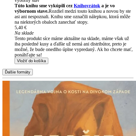
výborný stav
Túto knihu sme vykúpili cez
Knihovrátok
a je vo
výbornom stave.
Rozdiel medzi touto knihou a novou by ste
asi ani nespoznali. Knihu sme označili nálepkou, ktorá môže
na niektorých obaloch zanechať stopy.
5,40 €
Na sklade
Tento produkt síce máme aktuálne na sklade, máme však už
iba posledné kusy a ďalšie už nemá ani distribútor, preto je
možné, že bude onedlho úplne vypredaný. Ak ho chcete mať,
ponáhľajte sa!
Vložiť do košíka
Ďalšie formáty