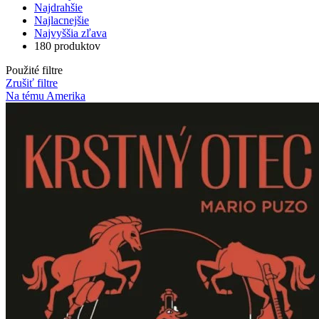
Najdrahšie
Najlacnejšie
Najvyššia zľava
180 produktov
Použité filtre
Zrušiť filtre
Na tému Amerika