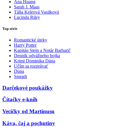
Ana Huang
Sarah J. Maas
Táňa Keleová Vasilková
Lucinda Riley
Top série
Romantické úteky
Harry Potter
Kapitán Stein a Notár Barbarič
Denník odvážneho bojka
Krimi Dominika Dána
Učím sa rozprávať
Duna
Smradi
Darčekové poukážky
Čítačky e-kníh
Vecičky od Martinusu
Káva, čaj a pochutiny