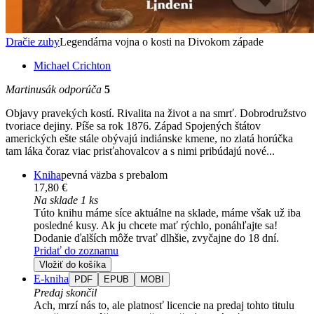
Dračie zuby
Legendárna vojna o kosti na Divokom západe
Michael Crichton
Martinusák odporúča
5
Objavy pravekých kostí. Rivalita na život a na smrť. Dobrodružstvo
tvoriace dejiny. Píše sa rok 1876. Západ Spojených štátov
amerických ešte stále obývajú indiánske kmene, no zlatá horúčka
tam láka čoraz viac prisťahovalcov a s nimi pribúdajú nové...
Kniha
pevná väzba s prebalom
17,80 €
Na sklade 1 ks
Túto knihu máme síce aktuálne na sklade, máme však už iba
posledné kusy. Ak ju chcete mať rýchlo, ponáhľajte sa!
Dodanie ďalších môže trvať dlhšie, zvyčajne do 18 dní.
Pridať do zoznamu
Vložiť do košíka
E-kniha
PDF
EPUB
MOBI
Predaj skončil
Ach, mrzí nás to, ale platnosť licencie na predaj tohto titulu