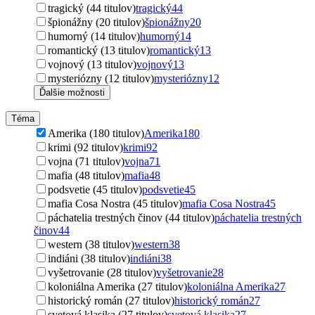
tragický (44 titulov)
tragický
44
špionážny (20 titulov)
špionážny
20
humorný (14 titulov)
humorný
14
romantický (13 titulov)
romantický
13
vojnový (13 titulov)
vojnový
13
mysteriózny (12 titulov)
mysteriózny
12
Ďalšie možnosti
Téma
Amerika (180 titulov)
Amerika
180
krimi (92 titulov)
krimi
92
vojna (71 titulov)
vojna
71
mafia (48 titulov)
mafia
48
podsvetie (45 titulov)
podsvetie
45
mafia Cosa Nostra (45 titulov)
mafia Cosa Nostra
45
páchatelia trestných činov (44 titulov)
páchatelia trestných
činov
44
western (38 titulov)
western
38
indiáni (38 titulov)
indiáni
38
vyšetrovanie (28 titulov)
vyšetrovanie
28
koloniálna Amerika (27 titulov)
koloniálna Amerika
27
historický román (27 titulov)
historický román
27
svetová klasika (27 titulov)
svetová klasika
27