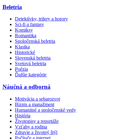
Beletria
Detektívky, trilery a horory
Sci-fi a fantasy
Komiksy
Romantika
Spoločenská beletria
Klasika
Historické
Slovenská beletria
Svetová beletria
Poézia
Ďalšie kategórie
Náučná a odborná
Motivácia a sebarozvoj
Biznis a manažment
Humanitné a spoločenské vedy
História
Životopisy a reportáže
Vzťahy a rodina
Zdravie a životný štýl
Počítače a internet