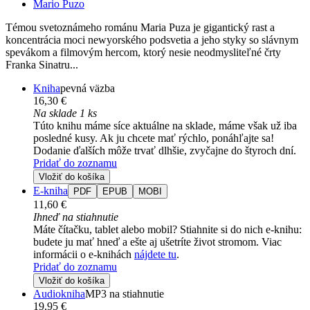
Mario Puzo
Témou svetoznámeho románu Maria Puza je gigantický rast a
koncentrácia moci newyorského podsvetia a jeho styky so slávnym
spevákom a filmovým hercom, ktorý nesie neodmysliteľné črty
Franka Sinatru...
Kniha
pevná väzba
16,30 €
Na sklade 1 ks
Túto knihu máme síce aktuálne na sklade, máme však už iba
posledné kusy. Ak ju chcete mať rýchlo, ponáhľajte sa!
Dodanie ďalších môže trvať dlhšie, zvyčajne do štyroch dní.
Pridať do zoznamu
Vložiť do košíka
E-kniha
PDF
EPUB
MOBI
11,60 €
Ihneď na stiahnutie
Máte čítačku, tablet alebo mobil? Stiahnite si do nich e-knihu:
budete ju mať hneď a ešte aj ušetríte život stromom. Viac
informácii o e-knihách
nájdete tu
.
Pridať do zoznamu
Vložiť do košíka
Audiokniha
MP3 na stiahnutie
19,95 €