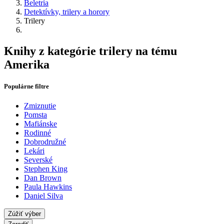
Beletria
Detektívky, trilery a horory
Trilery
Knihy z kategórie trilery na tému
Amerika
Populárne filtre
Zmiznutie
Pomsta
Mafiánske
Rodinné
Dobrodružné
Lekári
Severské
Stephen King
Dan Brown
Paula Hawkins
Daniel Silva
Zúžiť výber