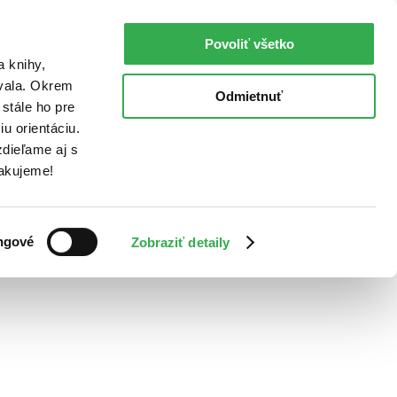
Povoliť všetko
a knihy,
ovala. Okrem
Odmietnuť
stále ho pre
u orientáciu.
dieľame aj s
Ďakujeme!
ngové
Zobraziť detaily