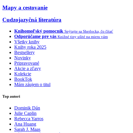
Mapy a cestovanie
Cudzojazyčná literatúra
Knihomoľský pomocník
Spýtajte sa Sherlocka, čo čítať
Odporúčame pre vás
Knižné tipy ušité na mieru vám
Všetky knihy
Knihy roka 2025
Bestsellery
Novinky
Pripravované
Akcie a zľavy
Kolekcie
BookTok
Mám záujem o titul
Top autori
Dominik Dán
Julie Caplin
Rebecca Yarros
Ana Huang
Sarah J. Maas