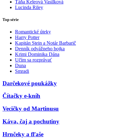
Táňa Keleová Vasilková
Lucinda Riley
Top série
Romantické úteky
Harry Potter
Kapitán Stein a Notár Barbarič
Denník odvážneho bojka
Krimi Dominika Dána
Učím sa rozprávať
Duna
Smradi
Darčekové poukážky
Čítačky e-kníh
Vecičky od Martinusu
Káva, čaj a pochutiny
Hrnčeky a fľaše