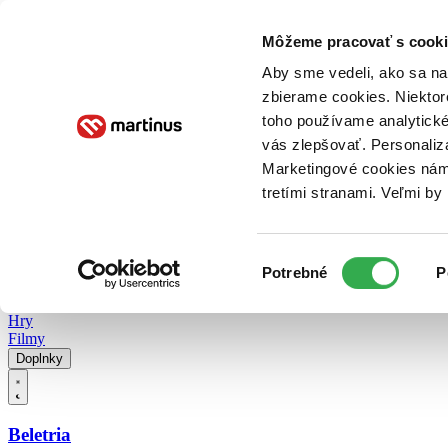
Doručenie
Kníhkupectvá
Knihovrátok
Poukážky
Knižný blog
Kontakt
Môžeme pracovať s cooki
Aby sme vedeli, ako sa na 
zbierame cookies. Niektor
E-knihy
Audioknihy
Hry
Filmy
Knihy
Doplnky
toho používame analytické
vás zlepšovať. Personaliz
Vyhľadávanie
Marketingové cookies nám 
tretími stranami. Veľmi b
Prihlásiť
Vyhľadávanie
Výber
Knihy
Potrebné
P
súhlasu
E-knihy
Audioknihy
Hry
Filmy
Doplnky
Beletria