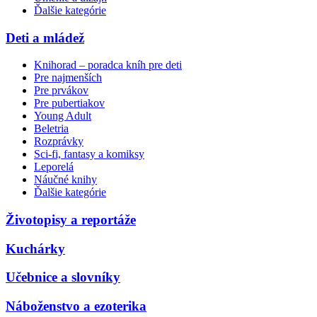
Ďalšie kategórie
Deti a mládež
Knihorad – poradca kníh pre deti
Pre najmenších
Pre prvákov
Pre pubertiakov
Young Adult
Beletria
Rozprávky
Sci-fi, fantasy a komiksy
Leporelá
Náučné knihy
Ďalšie kategórie
Životopisy a reportáže
Kuchárky
Učebnice a slovníky
Náboženstvo a ezoterika