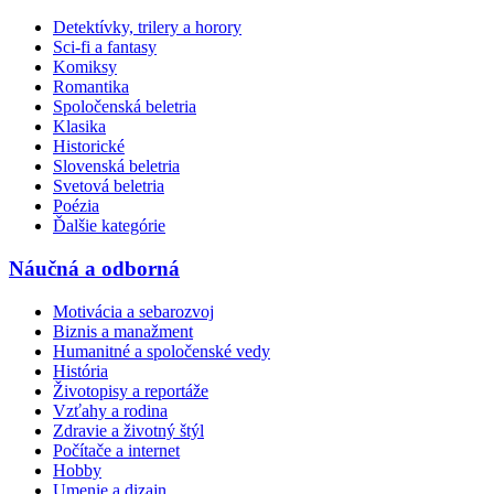
Detektívky, trilery a horory
Sci-fi a fantasy
Komiksy
Romantika
Spoločenská beletria
Klasika
Historické
Slovenská beletria
Svetová beletria
Poézia
Ďalšie kategórie
Náučná a odborná
Motivácia a sebarozvoj
Biznis a manažment
Humanitné a spoločenské vedy
História
Životopisy a reportáže
Vzťahy a rodina
Zdravie a životný štýl
Počítače a internet
Hobby
Umenie a dizajn