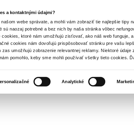
es a kontaktnými údajmi?
našom webe správate, a mohli vám zobraziť tie najlepšie tipy n
é sú naozaj potrebné a bez nich by naša stránka vôbec nefung
 cookies, ktoré nám umožňujú zisťovať, ako náš web funguje, a 
ačné cookies nám dovoľujú prispôsobovať stránku pre vašu lepši
zas umožňujú zobrazenie relevantnej reklamy. Niektoré údaje z
y nám pomohlo, keby sme mohli používať všetky tieto cookies. 
ersonalizačné
Analytické
Marketi