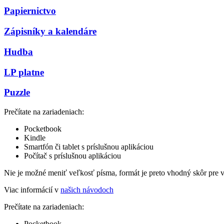
Papiernictvo
Zápisníky a kalendáre
Hudba
LP platne
Puzzle
Prečítate na zariadeniach:
Pocketbook
Kindle
Smartfón či tablet s príslušnou aplikáciou
Počítač s príslušnou aplikáciou
Nie je možné meniť veľkosť písma, formát je preto vhodný skôr pre 
Viac informácií v
našich návodoch
Prečítate na zariadeniach:
Pocketbook