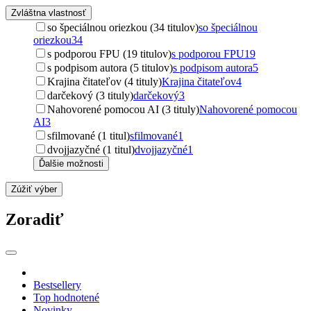
Zvláštna vlastnosť
so špeciálnou oriezkou (34 titulov)
so špeciálnou
oriezkou
34
s podporou FPU (19 titulov)
s podporou FPU
19
s podpisom autora (5 titulov)
s podpisom autora
5
Krajina čitateľov (4 tituly)
Krajina čitateľov
4
darčekový (3 tituly)
darčekový
3
Nahovorené pomocou AI (3 tituly)
Nahovorené pomocou
AI
3
sfilmované (1 titul)
sfilmované
1
dvojjazyčné (1 titul)
dvojjazyčné
1
Ďalšie možnosti
Zúžiť výber
Zoradiť
Bestsellery
Top hodnotené
Novinky