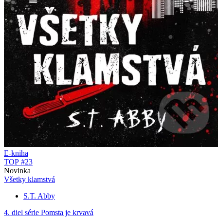
E-kniha
TOP #23
Novinka
Všetky klamstvá
S.T. Abby
4. diel série
Pomsta je krvavá