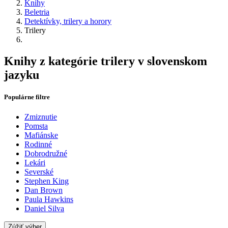
Knihy
Beletria
Detektívky, trilery a horory
Trilery
Knihy z kategórie trilery v slovenskom
jazyku
Populárne filtre
Zmiznutie
Pomsta
Mafiánske
Rodinné
Dobrodružné
Lekári
Severské
Stephen King
Dan Brown
Paula Hawkins
Daniel Silva
Zúžiť výber