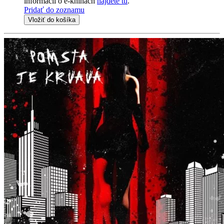
informácii o e-knihách
nájdete tu
.
Pridať do zoznamu
Vložiť do košíka