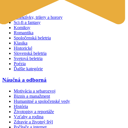
Beletria
Detektívky, trilery a horory
Sci-fi a fantasy
Komiksy
Romantika
Spoločenská beletria
Klasika
Historické
Slovenská beletria
Svetová beletria
Poézia
Ďalšie kategórie
Náučná a odborná
Motivácia a sebarozvoj
Biznis a manažment
Humanitné a spoločenské vedy
História
Životopisy a reportáže
Vzťahy a rodina
Zdravie a životný štýl
Počítače a internet