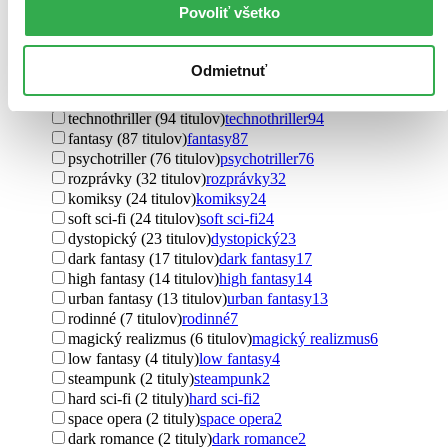
Povoliť všetko
Podžáner
thrillery (1117 titulov)
thrillery
1117
detektívky (948 titulov)
detektívky
948
Odmietnuť
horory (123 titulov)
horory
123
sci-fi (105 titulov)
sci-fi
105
technothriller (94 titulov)
technothriller
94
fantasy (87 titulov)
fantasy
87
psychotriller (76 titulov)
psychotriller
76
rozprávky (32 titulov)
rozprávky
32
komiksy (24 titulov)
komiksy
24
soft sci-fi (24 titulov)
soft sci-fi
24
dystopický (23 titulov)
dystopický
23
dark fantasy (17 titulov)
dark fantasy
17
high fantasy (14 titulov)
high fantasy
14
urban fantasy (13 titulov)
urban fantasy
13
rodinné (7 titulov)
rodinné
7
magický realizmus (6 titulov)
magický realizmus
6
low fantasy (4 tituly)
low fantasy
4
steampunk (2 tituly)
steampunk
2
hard sci-fi (2 tituly)
hard sci-fi
2
space opera (2 tituly)
space opera
2
dark romance (2 tituly)
dark romance
2