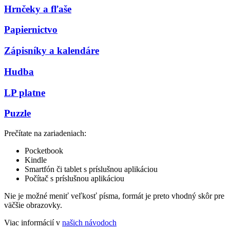
Hrnčeky a fľaše
Papiernictvo
Zápisníky a kalendáre
Hudba
LP platne
Puzzle
Prečítate na zariadeniach:
Pocketbook
Kindle
Smartfón či tablet s príslušnou aplikáciou
Počítač s príslušnou aplikáciou
Nie je možné meniť veľkosť písma, formát je preto vhodný skôr pre
väčšie obrazovky.
Viac informácií v
našich návodoch