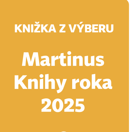
Doručenie
Kníhkupectvá
Knihovrátok
Poukážky
Knižný blog
Kontakt
E-knihy
Audioknihy
Hry
Filmy
Knihy
Doplnky
Vyhľadávanie
Prihlásiť
Vyhľadávanie
Knihy
E-knihy
Audioknihy
Hry
Filmy
Doplnky