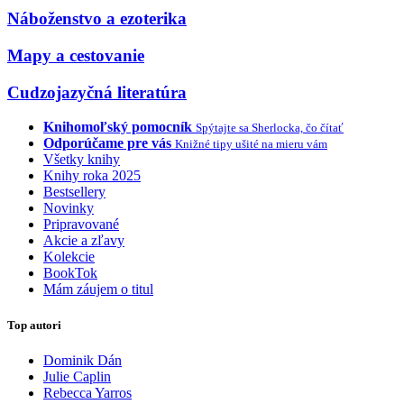
Náboženstvo a ezoterika
Mapy a cestovanie
Cudzojazyčná literatúra
Knihomoľský pomocník
Spýtajte sa Sherlocka, čo čítať
Odporúčame pre vás
Knižné tipy ušité na mieru vám
Všetky knihy
Knihy roka 2025
Bestsellery
Novinky
Pripravované
Akcie a zľavy
Kolekcie
BookTok
Mám záujem o titul
Top autori
Dominik Dán
Julie Caplin
Rebecca Yarros