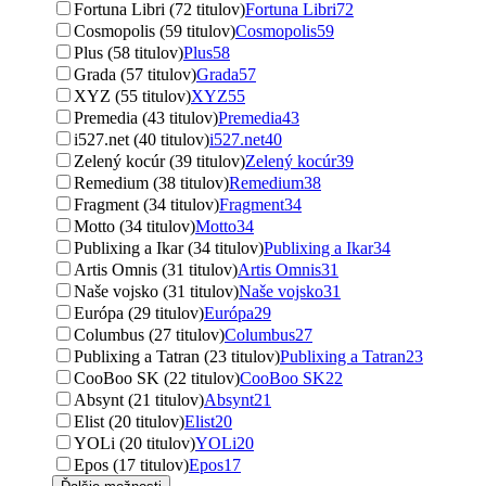
Fortuna Libri (72 titulov)
Fortuna Libri
72
Cosmopolis (59 titulov)
Cosmopolis
59
Plus (58 titulov)
Plus
58
Grada (57 titulov)
Grada
57
XYZ (55 titulov)
XYZ
55
Premedia (43 titulov)
Premedia
43
i527.net (40 titulov)
i527.net
40
Zelený kocúr (39 titulov)
Zelený kocúr
39
Remedium (38 titulov)
Remedium
38
Fragment (34 titulov)
Fragment
34
Motto (34 titulov)
Motto
34
Publixing a Ikar (34 titulov)
Publixing a Ikar
34
Artis Omnis (31 titulov)
Artis Omnis
31
Naše vojsko (31 titulov)
Naše vojsko
31
Európa (29 titulov)
Európa
29
Columbus (27 titulov)
Columbus
27
Publixing a Tatran (23 titulov)
Publixing a Tatran
23
CooBoo SK (22 titulov)
CooBoo SK
22
Absynt (21 titulov)
Absynt
21
Elist (20 titulov)
Elist
20
YOLi (20 titulov)
YOLi
20
Epos (17 titulov)
Epos
17