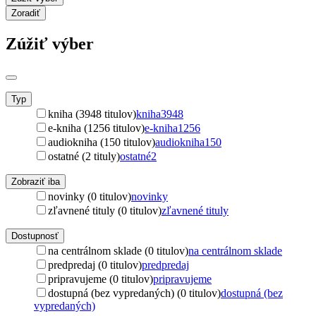
Zoradiť
Zúžiť výber
Typ
kniha (3948 titulov)
kniha
3948
e-kniha (1256 titulov)
e-kniha
1256
audiokniha (150 titulov)
audiokniha
150
ostatné (2 tituly)
ostatné
2
Zobraziť iba
novinky (0 titulov)
novinky
zľavnené tituly (0 titulov)
zľavnené tituly
Dostupnosť
na centrálnom sklade (0 titulov)
na centrálnom sklade
predpredaj (0 titulov)
predpredaj
pripravujeme (0 titulov)
pripravujeme
dostupná (bez vypredaných) (0 titulov)
dostupná (bez
vypredaných)