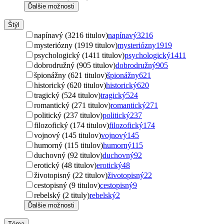
Ďalšie možnosti
Štýl
napínavý (3216 titulov)
napínavý
3216
mysteriózny (1919 titulov)
mysteriózny
1919
psychologický (1411 titulov)
psychologický
1411
dobrodružný (905 titulov)
dobrodružný
905
špionážny (621 titulov)
špionážny
621
historický (620 titulov)
historický
620
tragický (524 titulov)
tragický
524
romantický (271 titulov)
romantický
271
politický (237 titulov)
politický
237
filozofický (174 titulov)
filozofický
174
vojnový (145 titulov)
vojnový
145
humorný (115 titulov)
humorný
115
duchovný (92 titulov)
duchovný
92
erotický (48 titulov)
erotický
48
životopisný (22 titulov)
životopisný
22
cestopisný (9 titulov)
cestopisný
9
rebelský (2 tituly)
rebelský
2
Ďalšie možnosti
Téma