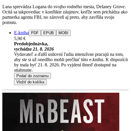
Lana sprevádza Logana do svojho rodného mesta, Delaney Grove.
Ocitá sa takpovediac v konflikte záujmov, keďže sem prichádza ako
partnerka agenta FBI, no zároveň aj preto, aby zavŕšila svoju
pomstu.
E-kniha
PDF
EPUB
MOBI
5,90 €
Predobjednávka,
vychádza 21. 8. 2026
Vydavateľ a ďalší usilovní ľudia intenzívne pracujú na tom,
aby ste si už onedlho mohli prečítať túto e-knihu. K dispozícii
by mala byť 21. 8. 2026. Po vyjdení ihneď dostupné na
stiahnutie.
Pridať do zoznamu
Vložiť do košíka