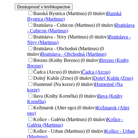
Dostupnosť v kníhkupectve
Banská Bystrica (Martinus) (0 titulov)
Banská
Bystrica (Martinus)
Bratislava - Cubicon (Martinus) (0 titulov)
Bratislava
- Cubicon (Martinus)
Bratislava - Nivy (Martinus) (0 titulov)
Bratislava -
Nivy (Martinus)
Bratislava - Obchodná (Martinus) (0
titulov)
Bratislava - Obchodná (Martinus)
Brezno (Knihy Brezno) (0 titulov)
Brezno (Knihy
Brezno)
Čadca (Arcus) (0 titulov)
Čadca (Arcus)
Dolný Kubín (Zrno) (0 titulov)
Dolný Kubín (Zrno)
Humenné (Na korze) (0 titulov)
Humenné (Na
korze)
Ilava (Knihy Kornélia) (0 titulov)
Ilava (Knihy
Kornélia)
Kežmarok (Alter ego) (0 titulov)
Kežmarok (Alter
ego)
Košice - Galéria (Martinus) (0 titulov)
Košice -
Galéria (Martinus)
Košice - Urban (Martinus) (0 titulov)
Košice - Urban
(Martinus)