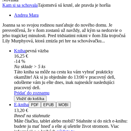
Kam si sa schovala
Tajomstvá sú kruté, ale pravda je horšia
Andrea Mara
Joanna sa so svojou rodinou nasťahuje do nového domu. Je
presvedčená, že v ňom zostanú už navždy, až kým sa nedozvie o
jeho tragickej minulosti. Pred tridsiatimi rokmi v ňom žila trojročná
Lily Murphyová, ktorá zmizla pri hre na schovávačku...
Kniha
pevná väzba
16,25 €
-14 %
Na sklade > 5 ks
Táto kniha sa môže na cestu ku vám vybrať prakticky
okamžite! Ak si ju objednáte do 13:00 v pracovný deň,
odošleme vám ju ešte dnes, inak najneskôr nasledujúci
pracovný deň.
Pridať do zoznamu
Vložiť do košíka
E-kniha
PDF
EPUB
MOBI
13,20 €
Ihneď na stiahnutie
Máte čítačku, tablet alebo mobil? Stiahnite si do nich e-knihu:
budete ju mať hneď a ešte aj ušetríte život stromom. Viac