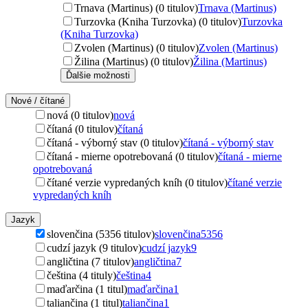
Trnava (Martinus) (0 titulov)
Trnava (Martinus)
Turzovka (Kniha Turzovka) (0 titulov)
Turzovka
(Kniha Turzovka)
Zvolen (Martinus) (0 titulov)
Zvolen (Martinus)
Žilina (Martinus) (0 titulov)
Žilina (Martinus)
Ďalšie možnosti
Nové / čítané
nová (0 titulov)
nová
čítaná (0 titulov)
čítaná
čítaná - výborný stav (0 titulov)
čítaná - výborný stav
čítaná - mierne opotrebovaná (0 titulov)
čítaná - mierne
opotrebovaná
čítané verzie vypredaných kníh (0 titulov)
čítané verzie
vypredaných kníh
Jazyk
slovenčina (5356 titulov)
slovenčina
5356
cudzí jazyk (9 titulov)
cudzí jazyk
9
angličtina (7 titulov)
angličtina
7
čeština (4 tituly)
čeština
4
maďarčina (1 titul)
maďarčina
1
taliančina (1 titul)
taliančina
1