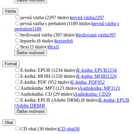
Ďalšie možnosti
Väzba
pevná väzba (2297 titulov)
pevná väzba
2297
pevná väzba s prebalom (1189 titulov)
pevná väzba s
prebalom
1189
brožovaná väzba (397 titulov)
brožovaná väzba
397
leporelo (6 titulov)
leporelo
6
flexi (5 titulov)
flexi
5
Ďalšie možnosti
Formát
E-kniha: EPUB (1234 titulov)
E-kniha: EPUB
1234
E-kniha: MOBI (1226 titulov)
E-kniha: MOBI
1226
E-kniha: PDF (952 titulov)
E-kniha: PDF
952
Audiokniha: MP3 (121 titulov)
Audiokniha: MP3
121
Audiokniha: CD (29 titulov)
Audiokniha: CD
29
E-kniha: EPUB (Adobe DRM) (8 titulov)
E-kniha: EPUB
(Adobe DRM)
8
Ďalšie možnosti
Obal
CD obal (30 titulov)
CD obal
30