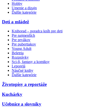
Hobby
Umenie a dizajn
Ďalšie kategórie
Deti a mládež
Knihorad – poradca kníh pre deti
Pre najmenších
Pre prvákov
Pre pubertiakov
Young Adult
Beletria
Rozprávky
Sci-fi, fantasy a komiksy
Leporelá
Náučné knihy
Ďalšie kategórie
Životopisy a reportáže
Kuchárky
Učebnice a slovníky