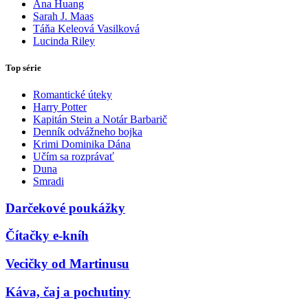
Ana Huang
Sarah J. Maas
Táňa Keleová Vasilková
Lucinda Riley
Top série
Romantické úteky
Harry Potter
Kapitán Stein a Notár Barbarič
Denník odvážneho bojka
Krimi Dominika Dána
Učím sa rozprávať
Duna
Smradi
Darčekové poukážky
Čítačky e-kníh
Vecičky od Martinusu
Káva, čaj a pochutiny