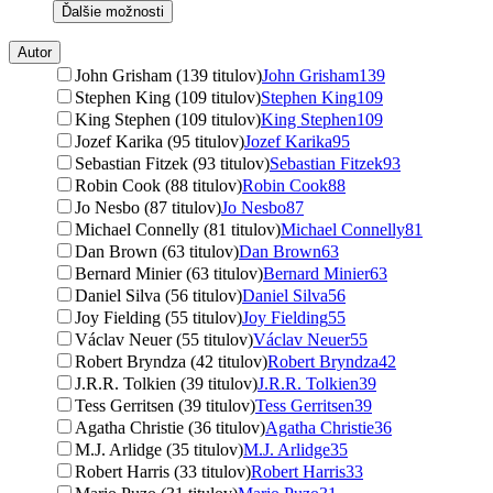
Ďalšie možnosti
Autor
John Grisham (139 titulov)
John Grisham
139
Stephen King (109 titulov)
Stephen King
109
King Stephen (109 titulov)
King Stephen
109
Jozef Karika (95 titulov)
Jozef Karika
95
Sebastian Fitzek (93 titulov)
Sebastian Fitzek
93
Robin Cook (88 titulov)
Robin Cook
88
Jo Nesbo (87 titulov)
Jo Nesbo
87
Michael Connelly (81 titulov)
Michael Connelly
81
Dan Brown (63 titulov)
Dan Brown
63
Bernard Minier (63 titulov)
Bernard Minier
63
Daniel Silva (56 titulov)
Daniel Silva
56
Joy Fielding (55 titulov)
Joy Fielding
55
Václav Neuer (55 titulov)
Václav Neuer
55
Robert Bryndza (42 titulov)
Robert Bryndza
42
J.R.R. Tolkien (39 titulov)
J.R.R. Tolkien
39
Tess Gerritsen (39 titulov)
Tess Gerritsen
39
Agatha Christie (36 titulov)
Agatha Christie
36
M.J. Arlidge (35 titulov)
M.J. Arlidge
35
Robert Harris (33 titulov)
Robert Harris
33