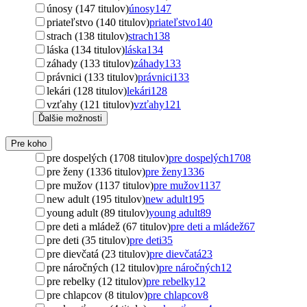
únosy (147 titulov)
únosy
147
priateľstvo (140 titulov)
priateľstvo
140
strach (138 titulov)
strach
138
láska (134 titulov)
láska
134
záhady (133 titulov)
záhady
133
právnici (133 titulov)
právnici
133
lekári (128 titulov)
lekári
128
vzťahy (121 titulov)
vzťahy
121
Ďalšie možnosti
Pre koho
pre dospelých (1708 titulov)
pre dospelých
1708
pre ženy (1336 titulov)
pre ženy
1336
pre mužov (1137 titulov)
pre mužov
1137
new adult (195 titulov)
new adult
195
young adult (89 titulov)
young adult
89
pre deti a mládež (67 titulov)
pre deti a mládež
67
pre deti (35 titulov)
pre deti
35
pre dievčatá (23 titulov)
pre dievčatá
23
pre náročných (12 titulov)
pre náročných
12
pre rebelky (12 titulov)
pre rebelky
12
pre chlapcov (8 titulov)
pre chlapcov
8