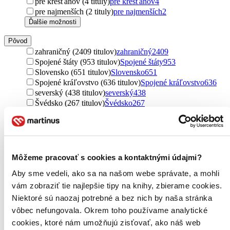
pre kresťanov (4 tituly)
pre kresťanov
4
pre najmenších (2 tituly)
pre najmenších
2
Ďalšie možnosti
Pôvod
zahraničný (2409 titulov)
zahraničný
2409
Spojené štáty (953 titulov)
Spojené štáty
953
Slovensko (651 titulov)
Slovensko
651
Spojené kráľovstvo (636 titulov)
Spojené kráľovstvo
636
severský (438 titulov)
severský
438
Švédsko (267 titulov)
Švédsko
267
Nemecko (126 titulov)
Nemecko
126
Nórsko (118 titulov)
Nórsko
118
Francúzsko (100 titulov)
Francúzsko
100
Česko (43 titulov)
Česko
43
Írsko (42 titulov)
Írsko
42
Môžeme pracovať s cookies a kontaktnými údajmi?
Kanada (39 titulov)
Kanada
39
Aby sme vedeli, ako sa na našom webe správate, a mohli
Austrália (37 titulov)
Austrália
37
Brazília (24 titulov)
Brazília
24
vám zobraziť tie najlepšie tipy na knihy, zbierame cookies.
Island (18 titulov)
Island
18
Niektoré sú naozaj potrebné a bez nich by naša stránka
Dánsko (18 titulov)
Dánsko
18
vôbec nefungovala. Okrem toho používame analytické
Fínsko (17 titulov)
Fínsko
17
cookies, ktoré nám umožňujú zisťovať, ako náš web
Ukrajina (16 titulov)
Ukrajina
16