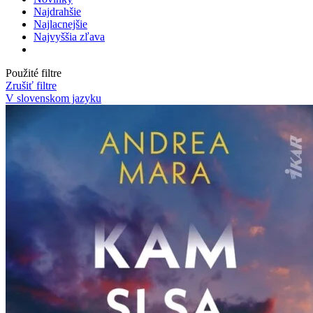
Najdrahšie
Najlacnejšie
Najvyššia zľava
Použité filtre
Zrušiť filtre
V slovenskom jazyku