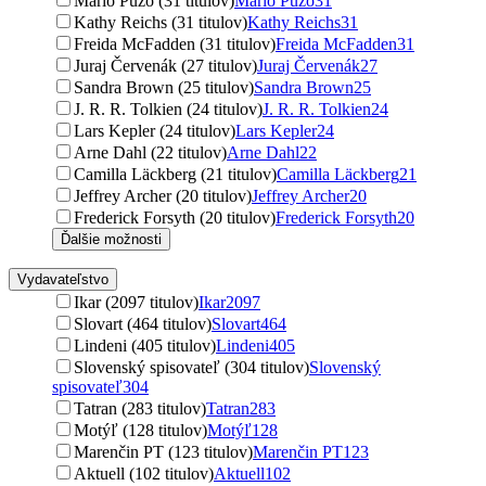
Mario Puzo (31 titulov)
Mario Puzo
31
Kathy Reichs (31 titulov)
Kathy Reichs
31
Freida McFadden (31 titulov)
Freida McFadden
31
Juraj Červenák (27 titulov)
Juraj Červenák
27
Sandra Brown (25 titulov)
Sandra Brown
25
J. R. R. Tolkien (24 titulov)
J. R. R. Tolkien
24
Lars Kepler (24 titulov)
Lars Kepler
24
Arne Dahl (22 titulov)
Arne Dahl
22
Camilla Läckberg (21 titulov)
Camilla Läckberg
21
Jeffrey Archer (20 titulov)
Jeffrey Archer
20
Frederick Forsyth (20 titulov)
Frederick Forsyth
20
Ďalšie možnosti
Vydavateľstvo
Ikar (2097 titulov)
Ikar
2097
Slovart (464 titulov)
Slovart
464
Lindeni (405 titulov)
Lindeni
405
Slovenský spisovateľ (304 titulov)
Slovenský
spisovateľ
304
Tatran (283 titulov)
Tatran
283
Motýľ (128 titulov)
Motýľ
128
Marenčin PT (123 titulov)
Marenčin PT
123
Aktuell (102 titulov)
Aktuell
102