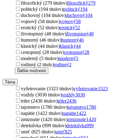
filozofický (279 titulov)
filozofický
279
politický (194 titulov)
politický
194
duchovný (104 titulov)
duchovný
104
vojnový (58 titulov)
vojnový
58
erotický (52 titulov)
erotický
52
životopisný (48 titulov)
životopisný
48
humorný (46 titulov)
humorný
46
klasický (44 titulov)
klasický
44
cestopisný (28 titulov)
cestopisný
28
moderný (5 titulov)
moderný
5
rodinný (2 tituly)
rodinný
2
Ďalšie možnosti
Téma
vyšetrovanie (3323 titulov)
vyšetrovanie
3323
vraždy (3030 titulov)
vraždy
3030
triler (2436 titulov)
triler
2436
tajomstvo (1780 titulov)
tajomstvo
1780
napätie (1422 titulov)
napätie
1422
zmiznutie (1420 titulov)
zmiznutie
1420
detektívka (999 titulov)
detektívka
999
smrť (825 titulov)
smrť
825
minulosť (651 titulov)
minulosť
651