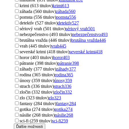
krimi (613 titulov)
krimi
613
záhada (560 titulov)
záhada
560
pomsta (556 titulov)
pomsta
556
detektív (527 titulov)
detektív
527
sériový vrah (501 titulov)
sériový vrah
501
nebezpečenstvo (493 titulov)
nebezpečenstvo
493
brutálna vražda (446 titulov)
brutálna vražda
446
vrah (445 titulov)
vrah
445
severské krimi (418 titulov)
severské krimi
418
horor (403 titulov)
horor
403
pátranie (398 titulov)
pátranie
398
záhady (377 titulov)
záhady
377
rodina (365 titulov)
rodina
365
únosy (359 titulov)
únosy
359
strach (336 titulov)
strach
336
zločin (332 titulov)
zločin
332
zlo (323 titulov)
zlo
323
fantasy (284 titulov)
fantasy
284
gotika (274 titulov)
gotika
274
násilie (268 titulov)
násilie
268
sci-fi (259 titulov)
sci-fi
259
Ďalšie možnosti