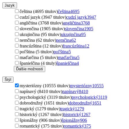
Jazyk
čeština (4695 titulov)
čeština
4695
cudzí jazyk (3947 titulov)
cudzí jazyk
3947
angličtina (3768 titulov)
angličtina
3768
slovenčina (1905 titulov)
slovenčina
1905
ukrajinčina (95 titulov)
ukrajinčina
95
nemčina (62 titulov)
nemčina
62
francúzština (12 titulov)
francúzština
12
poľština (5 titulov)
poľština
5
maďarčina (5 titulov)
maďarčina
5
španielčina (4 tituly)
španielčina
4
Ďalšie možnosti
Štýl
mysteriózny (10555 titulov)
mysteriózny
10555
napínavý (8410 titulov)
napínavý
8410
psychologický (3119 titulov)
psychologický
3119
dobrodružný (1651 titulov)
dobrodružný
1651
tragický (1279 titulov)
tragický
1279
historický (1267 titulov)
historický
1267
špionážny (906 titulov)
špionážny
906
romantický (375 titulov)
romantický
375