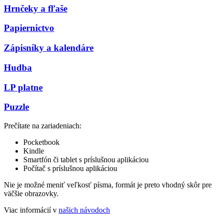
Hrnčeky a fľaše
Papiernictvo
Zápisníky a kalendáre
Hudba
LP platne
Puzzle
Prečítate na zariadeniach:
Pocketbook
Kindle
Smartfón či tablet s príslušnou aplikáciou
Počítač s príslušnou aplikáciou
Nie je možné meniť veľkosť písma, formát je preto vhodný skôr pre
väčšie obrazovky.
Viac informácií v
našich návodoch