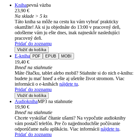
Kniha
pevná väzba
23,90 €
Na sklade > 5 ks
Táto kniha sa môže na cestu ku vám vybrať prakticky
okamžite! Ak si ju objednáte do 13:00 v pracovný deň,
odošleme vám ju ešte dnes, inak najneskôr nasledujúci
pracovný deň.
Pridať do zoznamu
Vložiť do košíka
E-kniha
PDF
EPUB
MOBI
19,40 €
Ihneď na stiahnutie
Máte čítačku, tablet alebo mobil? Stiahnite si do nich e-knihu:
budete ju mať hneď a ešte aj ušetríte život stromom. Viac
informácii o e-knihách
nájdete tu
.
Pridať do zoznamu
Vložiť do košíka
Audiokniha
MP3 na stiahnutie
19,90 €
Ihneď na stiahnutie
Chcete vyskúšať čítanie ušami? Na vypočutie audioknihy
vám postačí telefón. Pre čo najjednoduchšie počúvanie
odporúčame našu aplikáciu. Viac informácii
nájdete tu
.
Pridať do zoznamu