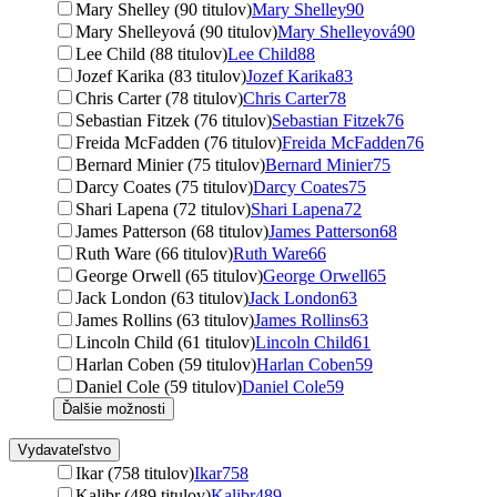
Mary Shelley (90 titulov)
Mary Shelley
90
Mary Shelleyová (90 titulov)
Mary Shelleyová
90
Lee Child (88 titulov)
Lee Child
88
Jozef Karika (83 titulov)
Jozef Karika
83
Chris Carter (78 titulov)
Chris Carter
78
Sebastian Fitzek (76 titulov)
Sebastian Fitzek
76
Freida McFadden (76 titulov)
Freida McFadden
76
Bernard Minier (75 titulov)
Bernard Minier
75
Darcy Coates (75 titulov)
Darcy Coates
75
Shari Lapena (72 titulov)
Shari Lapena
72
James Patterson (68 titulov)
James Patterson
68
Ruth Ware (66 titulov)
Ruth Ware
66
George Orwell (65 titulov)
George Orwell
65
Jack London (63 titulov)
Jack London
63
James Rollins (63 titulov)
James Rollins
63
Lincoln Child (61 titulov)
Lincoln Child
61
Harlan Coben (59 titulov)
Harlan Coben
59
Daniel Cole (59 titulov)
Daniel Cole
59
Ďalšie možnosti
Vydavateľstvo
Ikar (758 titulov)
Ikar
758
Kalibr (489 titulov)
Kalibr
489