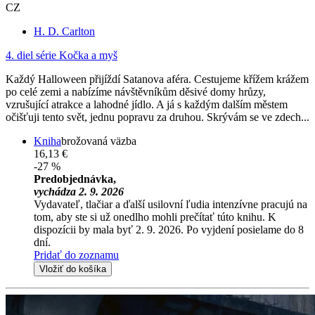
CZ
H. D. Carlton
4. diel série
Kočka a myš
Každý Halloween přijíždí Satanova aféra. Cestujeme křížem krážem
po celé zemi a nabízíme návštěvníkům děsivé domy hrůzy,
vzrušující atrakce a lahodné jídlo. A já s každým dalším městem
očišťuji tento svět, jednu popravu za druhou. Skrývám se ve zdech...
Kniha
brožovaná väzba
16,13 €
-27 %
Predobjednávka,
vychádza 2. 9. 2026
Vydavateľ, tlačiar a ďalší usilovní ľudia intenzívne pracujú na
tom, aby ste si už onedlho mohli prečítať túto knihu. K
dispozícii by mala byť 2. 9. 2026. Po vyjdení posielame do 8
dní.
Pridať do zoznamu
Vložiť do košíka