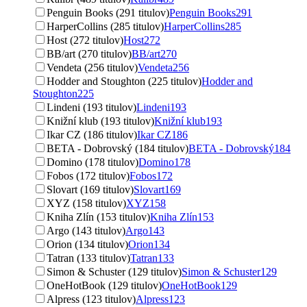
Penguin Books (291 titulov)
Penguin Books
291
HarperCollins (285 titulov)
HarperCollins
285
Host (272 titulov)
Host
272
BB/art (270 titulov)
BB/art
270
Vendeta (256 titulov)
Vendeta
256
Hodder and Stoughton (225 titulov)
Hodder and
Stoughton
225
Lindeni (193 titulov)
Lindeni
193
Knižní klub (193 titulov)
Knižní klub
193
Ikar CZ (186 titulov)
Ikar CZ
186
BETA - Dobrovský (184 titulov)
BETA - Dobrovský
184
Domino (178 titulov)
Domino
178
Fobos (172 titulov)
Fobos
172
Slovart (169 titulov)
Slovart
169
XYZ (158 titulov)
XYZ
158
Kniha Zlín (153 titulov)
Kniha Zlín
153
Argo (143 titulov)
Argo
143
Orion (134 titulov)
Orion
134
Tatran (133 titulov)
Tatran
133
Simon & Schuster (129 titulov)
Simon & Schuster
129
OneHotBook (129 titulov)
OneHotBook
129
Alpress (123 titulov)
Alpress
123