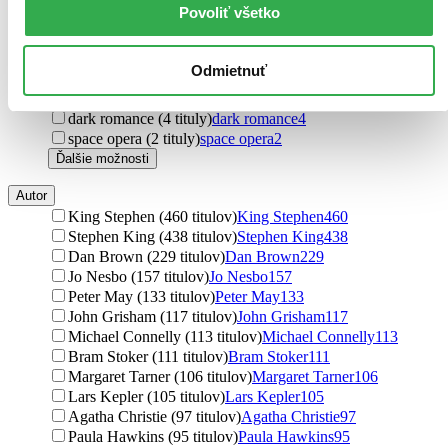
Povoliť všetko
steampunk (18 titulov)
steampunk
18
hard sci-fi (18 titulov)
hard sci-fi
18
low fantasy (15 titulov)
low fantasy
15
Odmietnuť
high fantasy (6 titulov)
high fantasy
6
rodinné (4 tituly)
rodinné
4
dark romance (4 tituly)
dark romance
4
space opera (2 tituly)
space opera
2
Ďalšie možnosti
Autor
King Stephen (460 titulov)
King Stephen
460
Stephen King (438 titulov)
Stephen King
438
Dan Brown (229 titulov)
Dan Brown
229
Jo Nesbo (157 titulov)
Jo Nesbo
157
Peter May (133 titulov)
Peter May
133
John Grisham (117 titulov)
John Grisham
117
Michael Connelly (113 titulov)
Michael Connelly
113
Bram Stoker (111 titulov)
Bram Stoker
111
Margaret Tarner (106 titulov)
Margaret Tarner
106
Lars Kepler (105 titulov)
Lars Kepler
105
Agatha Christie (97 titulov)
Agatha Christie
97
Paula Hawkins (95 titulov)
Paula Hawkins
95