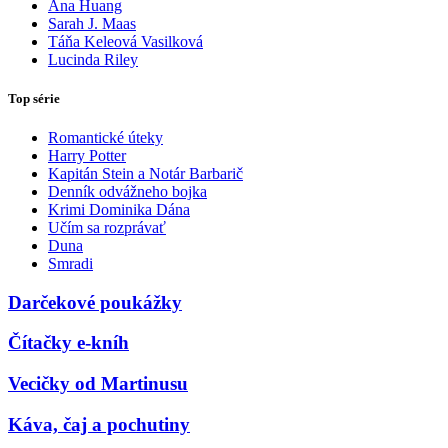
Ana Huang
Sarah J. Maas
Táňa Keleová Vasilková
Lucinda Riley
Top série
Romantické úteky
Harry Potter
Kapitán Stein a Notár Barbarič
Denník odvážneho bojka
Krimi Dominika Dána
Učím sa rozprávať
Duna
Smradi
Darčekové poukážky
Čítačky e-kníh
Vecičky od Martinusu
Káva, čaj a pochutiny