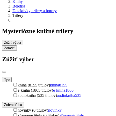
Knihy
Beletria
Detektívky, trilery a horory
Trilery
Mysteriózne knižné trilery
Zúžiť výber
Zoradiť
Zúžiť výber
Typ
kniha (8155 titulov)
kniha
8155
e-kniha (1865 titulov)
e-kniha
1865
audiokniha (535 titulov)
audiokniha
535
Zobraziť iba
novinky (0 titulov)
novinky
zľavnené tituly (0 titulov)
zľavnené tituly