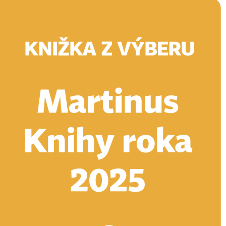
Doručenie
Kníhkupectvá
Knihovrátok
Poukážky
Knižný blog
Kontakt
E-knihy
Audioknihy
Hry
Filmy
Knihy
Doplnky
Vyhľadávanie
Prihlásiť
Vyhľadávanie
Knihy
E-knihy
Audioknihy
Hry
Filmy
Doplnky