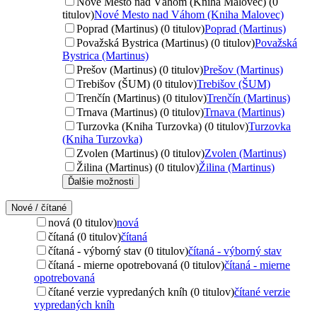
Nové Mesto nad Váhom (Kniha Malovec) (0
titulov)
Nové Mesto nad Váhom (Kniha Malovec)
Poprad (Martinus) (0 titulov)
Poprad (Martinus)
Považská Bystrica (Martinus) (0 titulov)
Považská
Bystrica (Martinus)
Prešov (Martinus) (0 titulov)
Prešov (Martinus)
Trebišov (ŠUM) (0 titulov)
Trebišov (ŠUM)
Trenčín (Martinus) (0 titulov)
Trenčín (Martinus)
Trnava (Martinus) (0 titulov)
Trnava (Martinus)
Turzovka (Kniha Turzovka) (0 titulov)
Turzovka
(Kniha Turzovka)
Zvolen (Martinus) (0 titulov)
Zvolen (Martinus)
Žilina (Martinus) (0 titulov)
Žilina (Martinus)
Ďalšie možnosti
Nové / čítané
nová (0 titulov)
nová
čítaná (0 titulov)
čítaná
čítaná - výborný stav (0 titulov)
čítaná - výborný stav
čítaná - mierne opotrebovaná (0 titulov)
čítaná - mierne
opotrebovaná
čítané verzie vypredaných kníh (0 titulov)
čítané verzie
vypredaných kníh