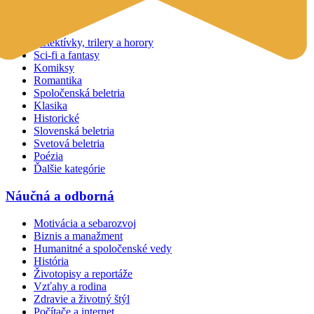
Beletria
Detektívky, trilery a horory
Sci-fi a fantasy
Komiksy
Romantika
Spoločenská beletria
Klasika
Historické
Slovenská beletria
Svetová beletria
Poézia
Ďalšie kategórie
Náučná a odborná
Motivácia a sebarozvoj
Biznis a manažment
Humanitné a spoločenské vedy
História
Životopisy a reportáže
Vzťahy a rodina
Zdravie a životný štýl
Počítače a internet