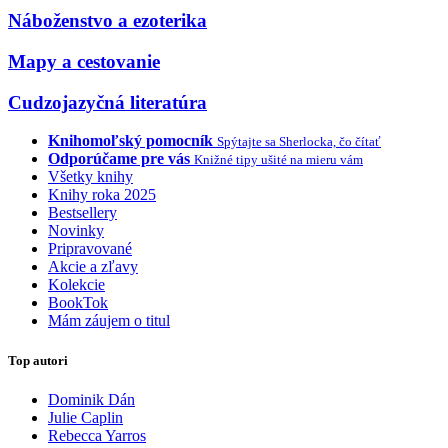
Náboženstvo a ezoterika
Mapy a cestovanie
Cudzojazyčná literatúra
Knihomoľský pomocník
Spýtajte sa Sherlocka, čo čítať
Odporúčame pre vás
Knižné tipy ušité na mieru vám
Všetky knihy
Knihy roka 2025
Bestsellery
Novinky
Pripravované
Akcie a zľavy
Kolekcie
BookTok
Mám záujem o titul
Top autori
Dominik Dán
Julie Caplin
Rebecca Yarros