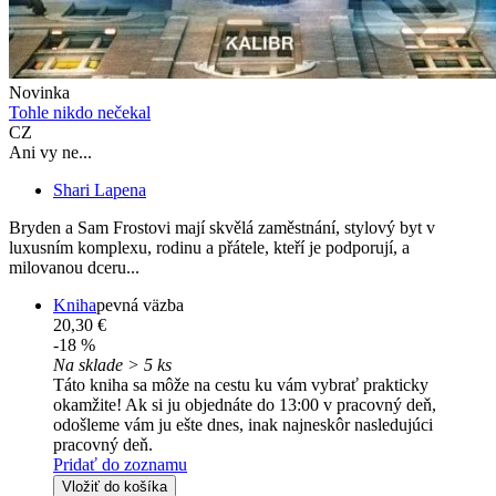
Novinka
Tohle nikdo nečekal
CZ
Ani vy ne...
Shari Lapena
Bryden a Sam Frostovi mají skvělá zaměstnání, stylový byt v
luxusním komplexu, rodinu a přátele, kteří je podporují, a
milovanou dceru...
Kniha
pevná väzba
20,30 €
-18 %
Na sklade > 5 ks
Táto kniha sa môže na cestu ku vám vybrať prakticky
okamžite! Ak si ju objednáte do 13:00 v pracovný deň,
odošleme vám ju ešte dnes, inak najneskôr nasledujúci
pracovný deň.
Pridať do zoznamu
Vložiť do košíka