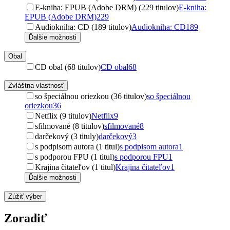
E-kniha: EPUB (Adobe DRM) (229 titulov)
E-kniha:
EPUB (Adobe DRM)
229
Audiokniha: CD (189 titulov)
Audiokniha: CD
189
Ďalšie možnosti
Obal
CD obal (68 titulov)
CD obal
68
Zvláštna vlastnosť
so špeciálnou oriezkou (36 titulov)
so špeciálnou
oriezkou
36
Netflix (9 titulov)
Netflix
9
sfilmované (8 titulov)
sfilmované
8
darčekový (3 tituly)
darčekový
3
s podpisom autora (1 titul)
s podpisom autora
1
s podporou FPU (1 titul)
s podporou FPU
1
Krajina čitateľov (1 titul)
Krajina čitateľov
1
Ďalšie možnosti
Zúžiť výber
Zoradiť