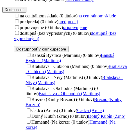
Dostupnosť
na centrálnom sklade (0 titulov)
na centrálnom sklade
predpredaj (0 titulov)
predpredaj
pripravujeme (0 titulov)
pripravujeme
dostupná (bez vypredaných) (0 titulov)
dostupná (bez
vypredaných)
Dostupnosť v kníhkupectve
Banská Bystrica (Martinus) (0 titulov)
Banská
Bystrica (Martinus)
Bratislava - Cubicon (Martinus) (0 titulov)
Bratislava
- Cubicon (Martinus)
Bratislava - Nivy (Martinus) (0 titulov)
Bratislava -
Nivy (Martinus)
Bratislava - Obchodná (Martinus) (0
titulov)
Bratislava - Obchodná (Martinus)
Brezno (Knihy Brezno) (0 titulov)
Brezno (Knihy
Brezno)
Čadca (Arcus) (0 titulov)
Čadca (Arcus)
Dolný Kubín (Zrno) (0 titulov)
Dolný Kubín (Zrno)
Humenné (Na korze) (0 titulov)
Humenné (Na
korze)