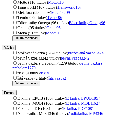
Motto (110 titulov)
Motto
110
Transworld (107 titulov)
Transworld
107
Metafora (99 titulov)
Metafora
99
Témbr (96 titulov)
Témbr
96
Edice knihy Omega (96 titulov)
Edice knihy Omega
96
Grada (95 titulov)
Grada
95
Moba (91 titulov)
Moba
91
Ďalšie možnosti
Väzba
brožovaná väzba (3474 titulov)
brožovaná väzba
3474
pevná väzba (3242 titulov)
pevná väzba
3242
pevná väzba s prebalom (1279 titulov)
pevná väzba s
prebalom
1279
flexi (4 tituly)
flexi
4
šitá väzba (2 tituly)
šitá väzba
2
Ďalšie možnosti
Formát
E-kniha: EPUB (1857 titulov)
E-kniha: EPUB
1857
E-kniha: MOBI (1627 titulov)
E-kniha: MOBI
1627
E-kniha: PDF (1081 titulov)
E-kniha: PDF
1081
Audiokniha: MP3 (346 titulov)
Audiokniha: MP3
346