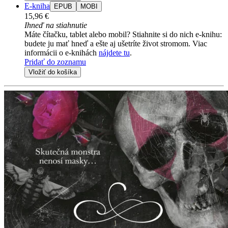
E-kniha
EPUB
MOBI
15,96 €
Ihneď na stiahnutie
Máte čítačku, tablet alebo mobil? Stiahnite si do nich e-knihu:
budete ju mať hneď a ešte aj ušetríte život stromom. Viac
informácii o e-knihách
nájdete tu
.
Pridať do zoznamu
Vložiť do košíka