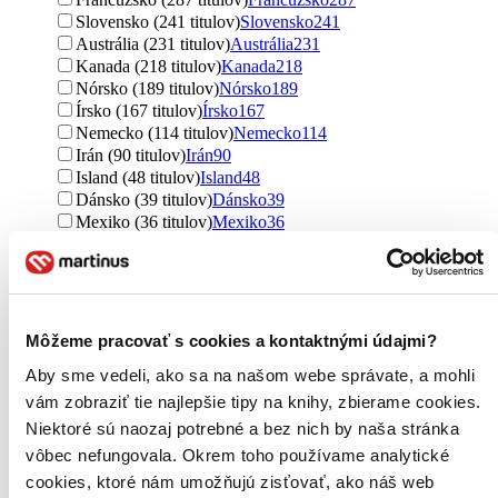
Slovensko (241 titulov)
Slovensko
241
Austrália (231 titulov)
Austrália
231
Kanada (218 titulov)
Kanada
218
Nórsko (189 titulov)
Nórsko
189
Írsko (167 titulov)
Írsko
167
Nemecko (114 titulov)
Nemecko
114
Irán (90 titulov)
Irán
90
Island (48 titulov)
Island
48
Dánsko (39 titulov)
Dánsko
39
Mexiko (36 titulov)
Mexiko
36
Zimbabwe (29 titulov)
Zimbabwe
29
Cyprus (25 titulov)
Cyprus
25
Južná Kórea (23 titulov)
Južná Kórea
23
Taliansko (17 titulov)
Taliansko
17
Španielsko (15 titulov)
Španielsko
15
Môžeme pracovať s cookies a kontaktnými údajmi?
Ukrajina (14 titulov)
Ukrajina
14
Aby sme vedeli, ako sa na našom webe správate, a mohli
Japonsko (13 titulov)
Japonsko
13
Poľsko (13 titulov)
Poľsko
13
vám zobraziť tie najlepšie tipy na knihy, zbierame cookies.
Holandsko (10 titulov)
Holandsko
10
Niektoré sú naozaj potrebné a bez nich by naša stránka
Rumunsko (10 titulov)
Rumunsko
10
vôbec nefungovala. Okrem toho používame analytické
Fínsko (9 titulov)
Fínsko
9
cookies, ktoré nám umožňujú zisťovať, ako náš web
Brazília (9 titulov)
Brazília
9