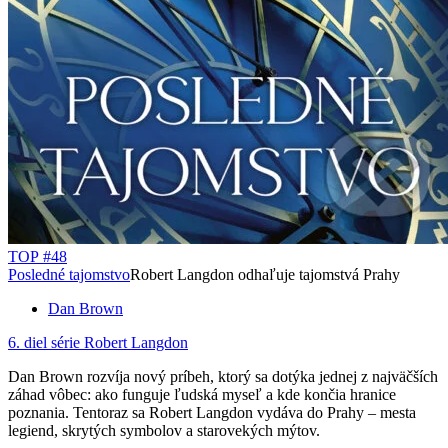
TOP #48
Posledné tajomstvo
Robert Langdon odhaľuje tajomstvá Prahy
Dan Brown
6. diel série
Robert Langdon
Dan Brown rozvíja nový príbeh, ktorý sa dotýka jednej z najväčších
záhad vôbec: ako funguje ľudská myseľ a kde končia hranice
poznania. Tentoraz sa Robert Langdon vydáva do Prahy – mesta
legiend, skrytých symbolov a starovekých mýtov.