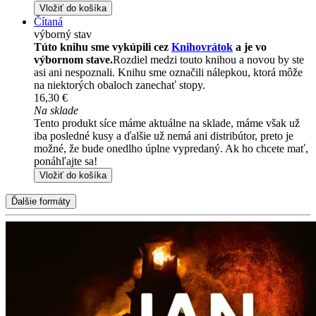
Vložiť do košíka
Čítaná
výborný stav
Túto knihu sme vykúpili cez
Knihovrátok
a je vo
výbornom stave.
Rozdiel medzi touto knihou a novou by ste
asi ani nespoznali. Knihu sme označili nálepkou, ktorá môže
na niektorých obaloch zanechať stopy.
16,30 €
Na sklade
Tento produkt síce máme aktuálne na sklade, máme však už
iba posledné kusy a ďalšie už nemá ani distribútor, preto je
možné, že bude onedlho úplne vypredaný. Ak ho chcete mať,
ponáhľajte sa!
Vložiť do košíka
Ďalšie formáty