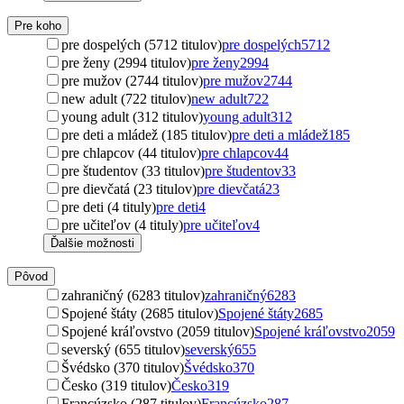
Pre koho
pre dospelých (5712 titulov)
pre dospelých
5712
pre ženy (2994 titulov)
pre ženy
2994
pre mužov (2744 titulov)
pre mužov
2744
new adult (722 titulov)
new adult
722
young adult (312 titulov)
young adult
312
pre deti a mládež (185 titulov)
pre deti a mládež
185
pre chlapcov (44 titulov)
pre chlapcov
44
pre študentov (33 titulov)
pre študentov
33
pre dievčatá (23 titulov)
pre dievčatá
23
pre deti (4 tituly)
pre deti
4
pre učiteľov (4 tituly)
pre učiteľov
4
Ďalšie možnosti
Pôvod
zahraničný (6283 titulov)
zahraničný
6283
Spojené štáty (2685 titulov)
Spojené štáty
2685
Spojené kráľovstvo (2059 titulov)
Spojené kráľovstvo
2059
severský (655 titulov)
severský
655
Švédsko (370 titulov)
Švédsko
370
Česko (319 titulov)
Česko
319
Francúzsko (287 titulov)
Francúzsko
287