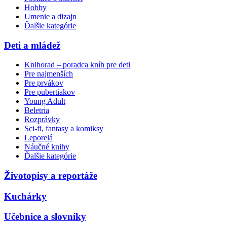
Hobby
Umenie a dizajn
Ďalšie kategórie
Deti a mládež
Knihorad – poradca kníh pre deti
Pre najmenších
Pre prvákov
Pre pubertiakov
Young Adult
Beletria
Rozprávky
Sci-fi, fantasy a komiksy
Leporelá
Náučné knihy
Ďalšie kategórie
Životopisy a reportáže
Kuchárky
Učebnice a slovníky